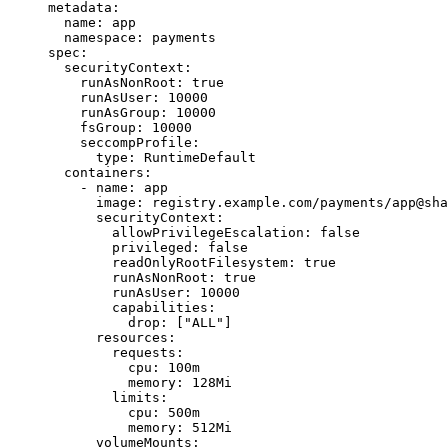
metadata
:
  name
: 
app
  namespace
: 
payments
spec
:
  securityContext
:
    runAsNonRoot
: 
true
    runAsUser
: 
10000
    runAsGroup
: 
10000
    fsGroup
: 
10000
    seccompProfile
:
      type
: 
RuntimeDefault
  containers
:
    - 
name
: 
app
      image
: 
registry.example.com/payments/app@sha
      securityContext
:
        allowPrivilegeEscalation
: 
false
        privileged
: 
false
        readOnlyRootFilesystem
: 
true
        runAsNonRoot
: 
true
        runAsUser
: 
10000
        capabilities
:
          drop
: [
"ALL"
]
      resources
:
        requests
:
          cpu
: 
100m
          memory
: 
128Mi
        limits
:
          cpu
: 
500m
          memory
: 
512Mi
      volumeMounts
: