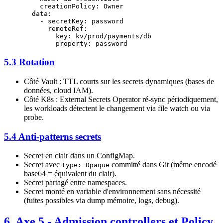
    creationPolicy
: 
Owner
  data
:
    - 
secretKey
: 
password
      remoteRef
:
        key
: 
kv/prod/payments/db
        property
: 
password
5.3 Rotation
Côté Vault : TTL courts sur les secrets dynamiques (bases de
données, cloud IAM).
Côté K8s : External Secrets Operator ré-sync périodiquement,
les workloads détectent le changement via file watch ou via
probe.
5.4 Anti-patterns secrets
Secret en clair dans un ConfigMap.
Secret avec
committé dans Git (même encodé
type: Opaque
base64 = équivalent du clair).
Secret partagé entre namespaces.
Secret monté en variable d'environnement sans nécessité
(fuites possibles via dump mémoire, logs, debug).
6. Axe 5 - Admission controllers et Policy