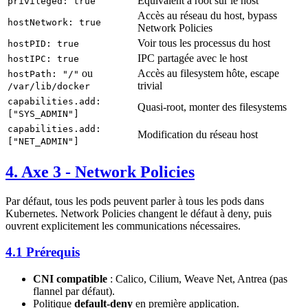
Équivalent à root sur le host
privileged: true
Accès au réseau du host, bypass
hostNetwork: true
Network Policies
Voir tous les processus du host
hostPID: true
IPC partagée avec le host
hostIPC: true
ou
Accès au filesystem hôte, escape
hostPath: "/"
trivial
/var/lib/docker
capabilities.add:
Quasi-root, monter des filesystems
["SYS_ADMIN"]
capabilities.add:
Modification du réseau host
["NET_ADMIN"]
4. Axe 3 - Network Policies
Par défaut, tous les pods peuvent parler à tous les pods dans
Kubernetes. Network Policies changent le défaut à deny, puis
ouvrent explicitement les communications nécessaires.
4.1 Prérequis
CNI compatible
: Calico, Cilium, Weave Net, Antrea (pas
flannel par défaut).
Politique
default-deny
en première application.