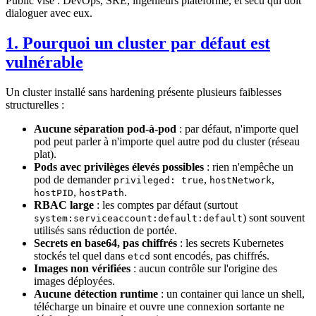
Public visé : DevOps, SRE, ingénieurs plateforme, et sécu qui doit
dialoguer avec eux.
1. Pourquoi un cluster par défaut est
vulnérable
Un cluster installé sans hardening présente plusieurs faiblesses
structurelles :
Aucune séparation pod-à-pod
: par défaut, n'importe quel
pod peut parler à n'importe quel autre pod du cluster (réseau
plat).
Pods avec privilèges élevés possibles
: rien n'empêche un
pod de demander
,
,
privileged: true
hostNetwork
,
.
hostPID
hostPath
RBAC large
: les comptes par défaut (surtout
) sont souvent
system:serviceaccount:default:default
utilisés sans réduction de portée.
Secrets en base64, pas chiffrés
: les secrets Kubernetes
stockés tel quel dans
sont encodés, pas chiffrés.
etcd
Images non vérifiées
: aucun contrôle sur l'origine des
images déployées.
Aucune détection runtime
: un container qui lance un shell,
télécharge un binaire et ouvre une connexion sortante ne