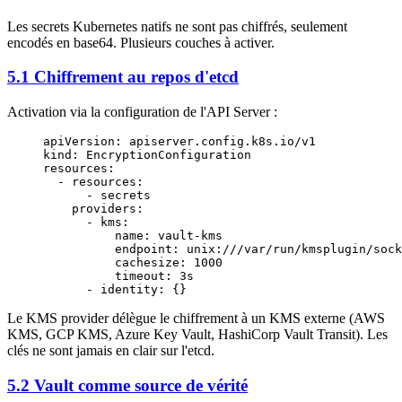
Les secrets Kubernetes natifs ne sont pas chiffrés, seulement
encodés en base64. Plusieurs couches à activer.
5.1 Chiffrement au repos d'etcd
Activation via la configuration de l'API Server :
apiVersion
: 
apiserver.config.k8s.io/v1
kind
: 
EncryptionConfiguration
resources
:
  - 
resources
:
      - 
secrets
    providers
:
      - 
kms
:
          name
: 
vault-kms
          endpoint
: 
unix:///var/run/kmsplugin/sock
          cachesize
: 
1000
          timeout
: 
3s
      - 
identity
: {}
Le KMS provider délègue le chiffrement à un KMS externe (AWS
KMS, GCP KMS, Azure Key Vault, HashiCorp Vault Transit). Les
clés ne sont jamais en clair sur l'etcd.
5.2 Vault comme source de vérité