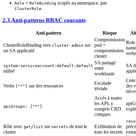
+
scopés au namespace, pas
Role
RoleBinding
.
ClusterRole
2.3 Anti-patterns RBAC courants
Anti-pattern
Risque
Al
Compromission
Role
ClusterRoleBinding vers
sur
pod =
cluster-admin
name
un SA applicatif
compromission
verbe
cluster
SA partagé
SA d
system:serviceaccount:default:default
entre
utilisé
appli
workloads
Liste
Escalade
Verbs
sur des ressources
des v
["*"]
triviale
néces
Accès à toutes
les API, y
apiG
apiGroups: ["*"]
compris CRD
expli
critiques
reso
Rôle avec
sur
de tout le
Exfiltration de
préci
get/list
secrets
cluster
tous les secrets
extra