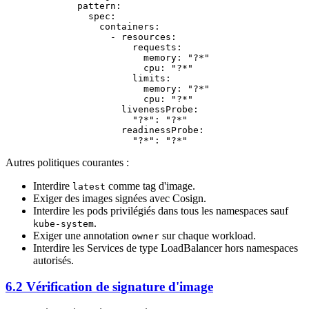
        pattern
:
          spec
:
            containers
:
              - 
resources
:
                  requests
:
                    memory
: 
"?*"
                    cpu
: 
"?*"
                  limits
:
                    memory
: 
"?*"
                    cpu
: 
"?*"
                livenessProbe
:
                  "?*"
: 
"?*"
                readinessProbe
:
                  "?*"
: 
"?*"
Autres politiques courantes :
Interdire
comme tag d'image.
latest
Exiger des images signées avec Cosign.
Interdire les pods privilégiés dans tous les namespaces sauf
.
kube-system
Exiger une annotation
sur chaque workload.
owner
Interdire les Services de type LoadBalancer hors namespaces
autorisés.
6.2 Vérification de signature d'image