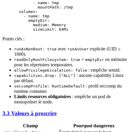
        - 
name
: 
tmp
          mountPath
: 
/tmp
  volumes
:
    - 
name
: 
tmp
      emptyDir
:
        medium
: 
Memory
        sizeLimit
: 
64Mi
Points clés :
avec
explicite (UID ≥
runAsNonRoot: true
runAsUser
1000).
+
en mémoire
readOnlyRootFilesystem: true
emptyDir
pour les répertoires temporaires.
: empêche setuid.
allowPrivilegeEscalation: false
: aucune capability Linux
capabilities.drop: ["ALL"]
par défaut.
: profil seccomp du
seccompProfile: RuntimeDefault
runtime container.
Limits resources obligatoires
: empêche un pod de
monopoliser le node.
3.3 Valeurs à proscrire
Champ
Pourquoi dangereux