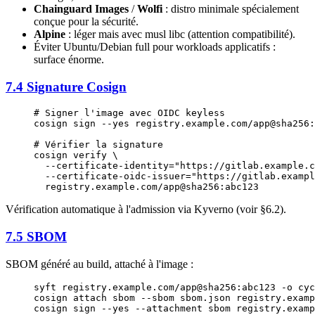
Chainguard Images
/
Wolfi
: distro minimale spécialement
conçue pour la sécurité.
Alpine
: léger mais avec musl libc (attention compatibilité).
Éviter Ubuntu/Debian full pour workloads applicatifs :
surface énorme.
7.4 Signature Cosign
# Signer l'image avec OIDC keyless
cosign
 sign
 --yes
 registry.example.com/app@sha256:
# Vérifier la signature
cosign
 verify
 \
  --certificate-identity=
"https://gitlab.example.c
  --certificate-oidc-issuer=
"https://gitlab.exampl
  registry.example.com/app@sha256:abc123
Vérification automatique à l'admission via Kyverno (voir §6.2).
7.5 SBOM
SBOM généré au build, attaché à l'image :
syft
 registry.example.com/app@sha256:abc123
 -o
 cyc
cosign
 attach
 sbom
 --sbom
 sbom.json
 registry.examp
cosign
 sign
 --yes
 --attachment
 sbom
 registry.examp