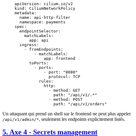
apiVersion
: 
cilium.io/v2
kind
: 
CiliumNetworkPolicy
metadata
:
  name
: 
api-http-filter
  namespace
: 
payments
spec
:
  endpointSelector
:
    matchLabels
:
      app
: 
api
  ingress
:
    - 
fromEndpoints
:
        - 
matchLabels
:
            app
: 
frontend
      toPorts
:
        - 
ports
:
            - 
port
: 
"8080"
              protocol
: 
TCP
          rules
:
            http
:
              - 
method
: 
GET
                path
: 
"/api/v1/.*"
              - 
method
: 
POST
                path
: 
"/api/v1/orders"
Un attaquant qui prend un shell sur le frontend ne peut plus appeler
, seulement les endpoints explicitement listés.
/api/v1/admin/*
5. Axe 4 - Secrets management