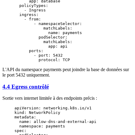
      app
: 
database
  policyTypes
:
    - 
Ingress
  ingress
:
    - 
from
:
        - 
namespaceSelector
:
            matchLabels
:
              name
: 
payments
          podSelector
:
            matchLabels
:
              app
: 
api
      ports
:
        - 
port
: 
5432
          protocol
: 
TCP
L'API du namespace payments peut joindre la base de données sur
le port 5432 uniquement.
4.4 Egress contrôlé
Sortie vers internet limitée à des endpoints précis :
apiVersion
: 
networking.k8s.io/v1
kind
: 
NetworkPolicy
metadata
:
  name
: 
allow-dns-and-external-api
  namespace
: 
payments
spec
: