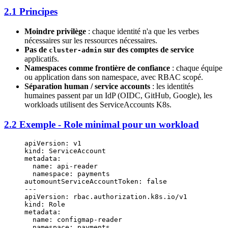
2.1 Principes
Moindre privilège
: chaque identité n'a que les verbes
nécessaires sur les ressources nécessaires.
Pas de
sur des comptes de service
cluster-admin
applicatifs.
Namespaces comme frontière de confiance
: chaque équipe
ou application dans son namespace, avec RBAC scopé.
Séparation human / service accounts
: les identités
humaines passent par un IdP (OIDC, GitHub, Google), les
workloads utilisent des ServiceAccounts K8s.
2.2 Exemple - Role minimal pour un workload
apiVersion
: 
v1
kind
: 
ServiceAccount
metadata
:
  name
: 
api-reader
  namespace
: 
payments
automountServiceAccountToken
: 
false
---
apiVersion
: 
rbac.authorization.k8s.io/v1
kind
: 
Role
metadata
:
  name
: 
configmap-reader
  namespace
: 
payments