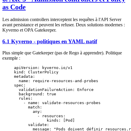
as Code
Les admission controllers interceptent les requêtes à l'API Server
avant persistance et peuvent les refuser. Deux solutions modernes :
Kyverno et OPA Gatekeeper.
6.1 Kyverno - politiques en YAML natif
Plus simple que Gatekeeper (pas de Rego à apprendre). Politique
exemple :
apiVersion
: 
kyverno.io/v1
kind
: 
ClusterPolicy
metadata
:
  name
: 
require-resources-and-probes
spec
:
  validationFailureAction
: 
Enforce
  background
: 
true
  rules
:
    - 
name
: 
validate-resources-probes
      match
:
        any
:
          - 
resources
:
              kinds
: [
Pod
]
      validate
:
        message
: 
"Pods doivent définir resources.r