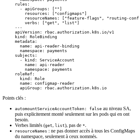
rules
:
  - 
apiGroups
: [
""
]
    resources
: [
"configmaps"
]
    resourceNames
: [
"feature-flags"
, 
"routing-conf
    verbs
: [
"get"
, 
"list"
]
---
apiVersion
: 
rbac.authorization.k8s.io/v1
kind
: 
RoleBinding
metadata
:
  name
: 
api-reader-binding
  namespace
: 
payments
subjects
:
  - 
kind
: 
ServiceAccount
    name
: 
api-reader
    namespace
: 
payments
roleRef
:
  kind
: 
Role
  name
: 
configmap-reader
  apiGroup
: 
rbac.authorization.k8s.io
Points clés :
au niveau SA,
automountServiceAccountToken: false
puis explicitement monté seulement sur les pods qui en ont
besoin.
Verbes limités (
,
), pas de
.
get
list
*
: ne pas donner accès à tous les ConfigMaps
resourceNames
du namespace, seulement à ceux nommés.