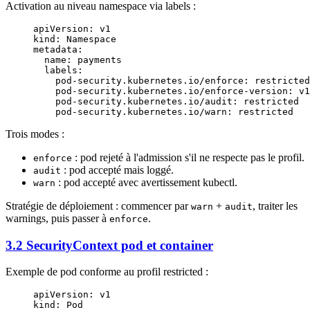
Activation au niveau namespace via labels :
apiVersion
: 
v1
kind
: 
Namespace
metadata
:
  name
: 
payments
  labels
:
    pod-security.kubernetes.io/enforce
: 
restricted
    pod-security.kubernetes.io/enforce-version
: 
v1
    pod-security.kubernetes.io/audit
: 
restricted
    pod-security.kubernetes.io/warn
: 
restricted
Trois modes :
: pod rejeté à l'admission s'il ne respecte pas le profil.
enforce
: pod accepté mais loggé.
audit
: pod accepté avec avertissement kubectl.
warn
Stratégie de déploiement : commencer par
+
, traiter les
warn
audit
warnings, puis passer à
.
enforce
3.2 SecurityContext pod et container
Exemple de pod conforme au profil restricted :
apiVersion
: 
v1
kind
: 
Pod