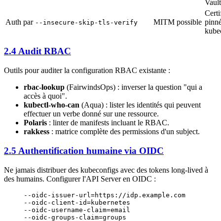
Vault
Certi
Auth par
MITM possible
pinné
--insecure-skip-tls-verify
kube
2.4 Audit RBAC
Outils pour auditer la configuration RBAC existante :
rbac-lookup
(FairwindsOps) : inverser la question "qui a
accès à quoi".
kubectl-who-can
(Aqua) : lister les identités qui peuvent
effectuer un verbe donné sur une ressource.
Polaris
: linter de manifests incluant le RBAC.
rakkess
: matrice complète des permissions d'un subject.
2.5 Authentification humaine via OIDC
Ne jamais distribuer des kubeconfigs avec des tokens long-lived à
des humains. Configurer l'API Server en OIDC :
--oidc-issuer-url=https://idp.example.com
--oidc-client-id=kubernetes
--oidc-username-claim=email
--oidc-groups-claim=groups