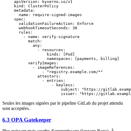
apiVersion
: 
kyverno.io/v1
kind
: 
ClusterPolicy
metadata
:
  name
: 
require-signed-images
spec
:
  validationFailureAction
: 
Enforce
  webhookTimeoutSeconds
: 
30
  rules
:
    - 
name
: 
verify-signature
      match
:
        any
:
          - 
resources
:
              kinds
: [
Pod
]
              namespaces
: [
payments
, 
billing
]
      verifyImages
:
        - 
imageReferences
:
            - 
"registry.example.com/*"
          attestors
:
            - 
entries
:
                - 
keyless
:
                    subject
: 
"https://gitlab.examp
                    issuer
: 
"https://gitlab.exampl
Seules les images signées par le pipeline GitLab du projet attendu
sont acceptées.
6.3 OPA Gatekeeper
Plus puissant mais courbe d'apprentissage (langage Rego). À