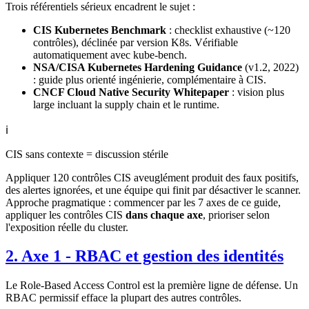
Trois référentiels sérieux encadrent le sujet :
CIS Kubernetes Benchmark
: checklist exhaustive (~120
contrôles), déclinée par version K8s. Vérifiable
automatiquement avec kube-bench.
NSA/CISA Kubernetes Hardening Guidance
(v1.2, 2022)
: guide plus orienté ingénierie, complémentaire à CIS.
CNCF Cloud Native Security Whitepaper
: vision plus
large incluant la supply chain et le runtime.
ℹ️
CIS sans contexte = discussion stérile
Appliquer 120 contrôles CIS aveuglément produit des faux positifs,
des alertes ignorées, et une équipe qui finit par désactiver le scanner.
Approche pragmatique : commencer par les 7 axes de ce guide,
appliquer les contrôles CIS
dans chaque axe
, prioriser selon
l'exposition réelle du cluster.
2. Axe 1 - RBAC et gestion des identités
Le Role-Based Access Control est la première ligne de défense. Un
RBAC permissif efface la plupart des autres contrôles.