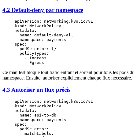
4.2 Default-deny par namespace
apiVersion
: 
networking.k8s.io/v1
kind
: 
NetworkPolicy
metadata
:
  name
: 
default-deny-all
  namespace
: 
payments
spec
:
  podSelector
: {}
  policyTypes
:
    - 
Ingress
    - 
Egress
Ce manifest bloque tout trafic entrant et sortant pour tous les pods du
namespace. Ensuite, autoriser explicitement chaque flux nécessaire.
4.3 Autoriser un flux précis
apiVersion
: 
networking.k8s.io/v1
kind
: 
NetworkPolicy
metadata
:
  name
: 
api-to-db
  namespace
: 
payments
spec
:
  podSelector
:
    matchLabels
: