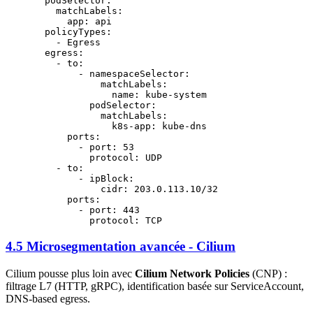
  podSelector
:
    matchLabels
:
      app
: 
api
  policyTypes
:
    - 
Egress
  egress
:
    - 
to
:
        - 
namespaceSelector
:
            matchLabels
:
              name
: 
kube-system
          podSelector
:
            matchLabels
:
              k8s-app
: 
kube-dns
      ports
:
        - 
port
: 
53
          protocol
: 
UDP
    - 
to
:
        - 
ipBlock
:
            cidr
: 
203.0.113.10/32
      ports
:
        - 
port
: 
443
          protocol
: 
TCP
4.5 Microsegmentation avancée - Cilium
Cilium pousse plus loin avec
Cilium Network Policies
(CNP) :
filtrage L7 (HTTP, gRPC), identification basée sur ServiceAccount,
DNS-based egress.