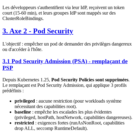
Les développeurs s'authentifient via leur IdP, reçoivent un token
court (15-60 min), et leurs groupes IdP sont mappés sur des
ClusterRoleBindings.
3. Axe 2 - Pod Security
L'objectif : empêcher un pod de demander des privilèges dangereux
ou d'accéder à l'hôte.
3.1 Pod Security Admission (PSA) - remplaçant de
PSP
Depuis Kubernetes 1.25,
Pod Security Policies sont supprimées
.
Le remplaçant est Pod Security Admission, qui applique 3 profils
prédéfinis :
privileged
: aucune restriction (pour workloads système
nécessitant des capabilities root).
baseline
: empêche les escalades les plus évidentes
(privileged, hostPath, hostNetwork, capabilities dangereuses).
restricted
: exigences fortes (runAsNonRoot, capabilities
drop ALL, seccomp RuntimeDefault).