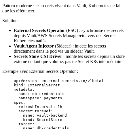
Pattern moderne : les secrets vivent dans Vault, Kubernetes ne fait
que les référencer.
Solutions :
External Secrets Operator
(ESO) : synchronise des secrets
depuis Vault/AWS Secrets Manager/etc. vers des Secrets
Kubernetes natifs.
Vault Agent Injector
(Sidecar) : injecte les secrets
directement dans le pod via un sidecar Vault.
Secrets Store CSI Driver
: monte les secrets depuis un store
externe en tant que volume, pas de Secret K8s intermédiaire.
Exemple avec External Secrets Operator :
apiVersion
: 
external-secrets.io/v1beta1
kind
: 
ExternalSecret
metadata
:
  name
: 
db-credentials
  namespace
: 
payments
spec
:
  refreshInterval
: 
1h
  secretStoreRef
:
    name
: 
vault-backend
    kind
: 
SecretStore
  target
:
    name
: 
db-credentials