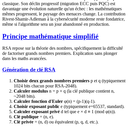
classique. Son déclin progressif (migration ECC puis PQC) est
davantage une évolution naturelle qu'un échec : les mathématiques
mêmes progressent, le paysage des menaces change. La contribution
Rivest-Shamir-Adleman à la cybersécurité moderne reste fondatrice,
même si l'algorithme sera un jour abandonné en production.
Principe mathématique simplifié
RSA repose sur la théorie des nombres, spécifiquement la difficulté
de factoriser grands nombres premiers. Explication sans plonger
dans les maths avancées.
Génération de clé RSA
Choisir deux grands nombres premiers
p et q (typiquement
1024 bits chacun pour RSA-2048).
Calculer modulus
n = p × q (la clé publique contient n,
~2048 bits).
Calculer fonction d'Euler
φ(n) = (p-1)(q-1).
Choisir exposant public
e (typiquement e=65537, standard).
Calculer exposant privé
d tel que e × d ≡ 1 (mod φ(n)).
Clé publique
= (n, e).
Clé privée
= (n, d) ou équivalent (p, q, d, etc.).