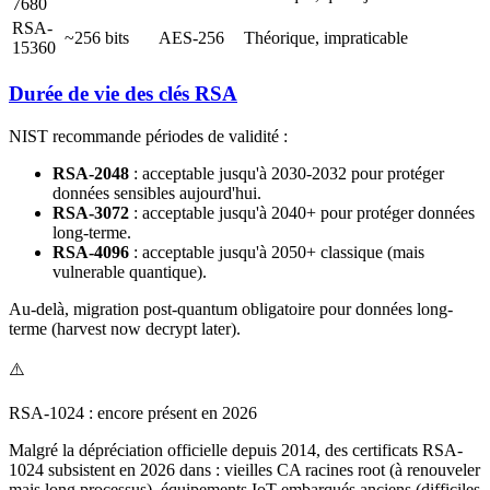
7680
RSA-
~256 bits
AES-256
Théorique, impraticable
15360
Durée de vie des clés RSA
NIST recommande périodes de validité :
RSA-2048
: acceptable jusqu'à 2030-2032 pour protéger
données sensibles aujourd'hui.
RSA-3072
: acceptable jusqu'à 2040+ pour protéger données
long-terme.
RSA-4096
: acceptable jusqu'à 2050+ classique (mais
vulnerable quantique).
Au-delà, migration post-quantum obligatoire pour données long-
terme (harvest now decrypt later).
⚠️
RSA-1024 : encore présent en 2026
Malgré la dépréciation officielle depuis 2014, des certificats RSA-
1024 subsistent en 2026 dans : vieilles CA racines root (à renouveler
mais long processus), équipements IoT embarqués anciens (difficiles