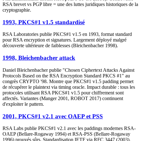
RSA brevet vs PGP libre = une des luttes juridiques historiques de la
cryptographie.
1993, PKCS#1 v1.5 standardisé
RSA Laboratories publie PKCS#1 v1.5 en 1993, format standard
pour RSA encryption et signatures. Largement déployé malgré
découverte ultérieure de faiblesses (Bleichenbacher 1998).
1998, Bleichenbacher attack
Daniel Bleichenbacher publie "Chosen Ciphertext Attacks Against
Protocols Based on the RSA Encryption Standard PKCS #1" au
congrès CRYPTO '98. Montre que PKCS#1 v1.5 padding permet
de récupérer le plaintext via timing oracle. Impact durable : tous les
protocoles utilisant RSA PKCS#1 v1.5 pour chiffrement sont
affectés. Variantes (Manger 2001, ROBOT 2017) continuent
d'exploiter le pattern.
2001, PKCS#1 v2.1 avec OAEP et PSS
RSA Labs publie PKCS#1 v2.1 avec les paddings modernes RSA-
OAEP (Bellare-Rogaway 1994) et RSA-PSS (Bellare-Rogaway
1996) prouvés sûrs. Standardisation IETF via RFC 3447 (2003).