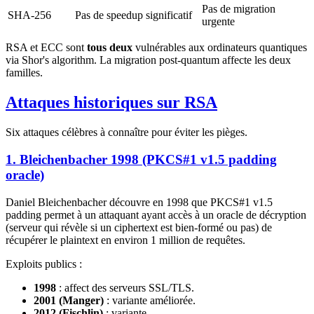
Pas de migration
SHA-256
Pas de speedup significatif
urgente
RSA et ECC sont
tous deux
vulnérables aux ordinateurs quantiques
via Shor's algorithm. La migration post-quantum affecte les deux
familles.
Attaques historiques sur RSA
Six attaques célèbres à connaître pour éviter les pièges.
1. Bleichenbacher 1998 (PKCS#1 v1.5 padding
oracle)
Daniel Bleichenbacher découvre en 1998 que PKCS#1 v1.5
padding permet à un attaquant ayant accès à un oracle de décryption
(serveur qui révèle si un ciphertext est bien-formé ou pas) de
récupérer le plaintext en environ 1 million de requêtes.
Exploits publics :
1998
: affect des serveurs SSL/TLS.
2001 (Manger)
: variante améliorée.
2012 (Fischlin)
: variante.