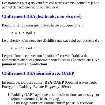
Les nombres p et q doivent être conservés secrets (connaître p et q
permet de factoriser n, donc calculer d).
Chiffrement RSA (textbook, non sécurisé)
Pour chiffrer un message m avec la clé publique (n, e) :
c = m^e mod n
Le ciphertext c ne peut être déchiffré que par celui qui possède d :
m = c^d mod n
Le problème : cette version "textbook" est vulnérable à de
nombreuses attaques (chosen-ciphertext, small exponent, etc.).
Ne
jamais utiliser en production
.
Chiffrement RSA sécurisé avec OAEP
En pratique, toujours utiliser
RSA-OAEP
(Optimal Asymmetric
Encryption Padding, Bellare-Rogaway 1994) :
Padding OAEP applique des transformations au message m
(ajout randomness, hash, mixing).
Le message paddé est ensuite chiffré par RSA textbook.