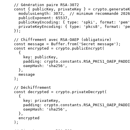
// Génération paire RSA-3072
const
 { 
publicKey
, 
privateKey
 } 
=
 crypto.
generateK
  modulusLength: 
3072
,  
// minimum recommandé 2026
  publicExponent: 
65537
,
  publicKeyEncoding: { type: 
'spki'
, format: 
'pem'
  privateKeyEncoding: { type: 
'pkcs8'
, format: 
'pe
});
// Chiffrement avec RSA-OAEP (obligatoire)
const
 message
 =
 Buffer.
from
(
'Secret message'
);
const
 encrypted
 =
 crypto.
publicEncrypt
(
  {
    key: publicKey,
    padding: crypto.constants.
RSA_PKCS1_OAEP_PADDI
    oaepHash: 
'sha256'
,
  },
  message
);
// Déchiffrement
const
 decrypted
 =
 crypto.
privateDecrypt
(
  {
    key: privateKey,
    padding: crypto.constants.
RSA_PKCS1_OAEP_PADDI
    oaepHash: 
'sha256'
,
  },
  encrypted
);