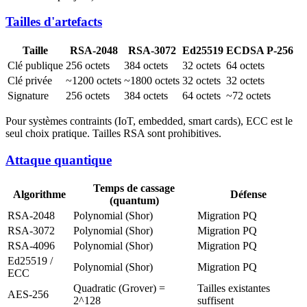
Tailles d'artefacts
Taille
RSA-2048
RSA-3072
Ed25519
ECDSA P-256
Clé publique
256 octets
384 octets
32 octets
64 octets
Clé privée
~1200 octets
~1800 octets
32 octets
32 octets
Signature
256 octets
384 octets
64 octets
~72 octets
Pour systèmes contraints (IoT, embedded, smart cards), ECC est le
seul choix pratique. Tailles RSA sont prohibitives.
Attaque quantique
Temps de cassage
Algorithme
Défense
(quantum)
RSA-2048
Polynomial (Shor)
Migration PQ
RSA-3072
Polynomial (Shor)
Migration PQ
RSA-4096
Polynomial (Shor)
Migration PQ
Ed25519 /
Polynomial (Shor)
Migration PQ
ECC
Quadratic (Grover) =
Tailles existantes
AES-256
2^128
suffisent