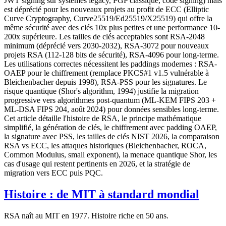
JWT signing sur systèmes legacy, PGP classique, code signing) mais
est déprécié pour les nouveaux projets au profit de ECC (Elliptic
Curve Cryptography, Curve25519/Ed25519/X25519) qui offre la
même sécurité avec des clés 10x plus petites et une performance 10-
200x supérieure. Les tailles de clés acceptables sont RSA-2048
minimum (déprécié vers 2030-2032), RSA-3072 pour nouveaux
projets RSA (112-128 bits de sécurité), RSA-4096 pour long-terme.
Les utilisations correctes nécessitent les paddings modernes : RSA-
OAEP pour le chiffrement (remplace PKCS#1 v1.5 vulnérable à
Bleichenbacher depuis 1998), RSA-PSS pour les signatures. Le
risque quantique (Shor's algorithm, 1994) justifie la migration
progressive vers algorithmes post-quantum (ML-KEM FIPS 203 +
ML-DSA FIPS 204, août 2024) pour données sensibles long-terme.
Cet article détaille l'histoire de RSA, le principe mathématique
simplifié, la génération de clés, le chiffrement avec padding OAEP,
la signature avec PSS, les tailles de clés NIST 2026, la comparaison
RSA vs ECC, les attaques historiques (Bleichenbacher, ROCA,
Common Modulus, small exponent), la menace quantique Shor, les
cas d'usage qui restent pertinents en 2026, et la stratégie de
migration vers ECC puis PQC.
Histoire : de MIT à standard mondial
RSA naît au MIT en 1977. Histoire riche en 50 ans.