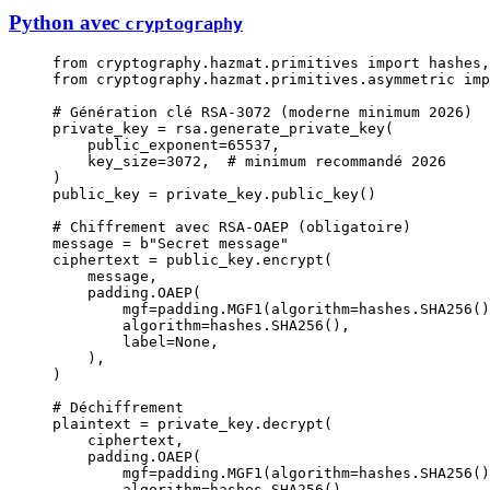
Python avec
cryptography
from
 cryptography.hazmat.primitives 
import
 hashes,
from
 cryptography.hazmat.primitives.asymmetric 
imp
# Génération clé RSA-3072 (moderne minimum 2026)
private_key 
=
 rsa.generate_private_key(
    public_exponent
=
65537
,
    key_size
=
3072
,  
# minimum recommandé 2026
)
public_key 
=
 private_key.public_key()
# Chiffrement avec RSA-OAEP (obligatoire)
message 
=
 b
"Secret message"
ciphertext 
=
 public_key.encrypt(
    message,
    padding.OAEP(
        mgf
=
padding.MGF1(
algorithm
=
hashes.SHA256()
        algorithm
=
hashes.SHA256(),
        label
=
None
,
    ),
)
# Déchiffrement
plaintext 
=
 private_key.decrypt(
    ciphertext,
    padding.OAEP(
        mgf
=
padding.MGF1(
algorithm
=
hashes.SHA256()
        algorithm
=
hashes.SHA256(),