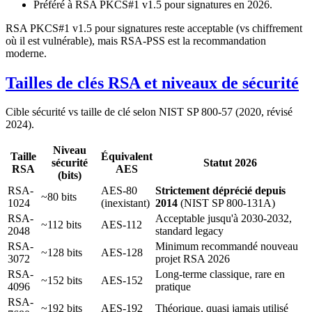
Préféré à RSA PKCS#1 v1.5 pour signatures en 2026.
RSA PKCS#1 v1.5 pour signatures reste acceptable (vs chiffrement
où il est vulnérable), mais RSA-PSS est la recommandation
moderne.
Tailles de clés RSA et niveaux de sécurité
Cible sécurité vs taille de clé selon NIST SP 800-57 (2020, révisé
2024).
Niveau
Taille
Équivalent
sécurité
Statut 2026
RSA
AES
(bits)
RSA-
AES-80
Strictement déprécié depuis
~80 bits
1024
(inexistant)
2014
(NIST SP 800-131A)
RSA-
Acceptable jusqu'à 2030-2032,
~112 bits
AES-112
2048
standard legacy
RSA-
Minimum recommandé nouveau
~128 bits
AES-128
3072
projet RSA 2026
RSA-
Long-terme classique, rare en
~152 bits
AES-152
4096
pratique
RSA-
~192 bits
AES-192
Théorique, quasi jamais utilisé