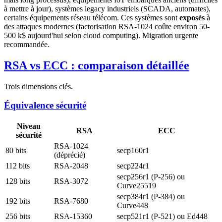
à mettre à jour), systèmes legacy industriels (SCADA, automates),
certains équipements réseau télécom. Ces systèmes sont
exposés
à
des attaques modernes (factorisation RSA-1024 coûte environ 50-
500 k$ aujourd'hui selon cloud computing). Migration urgente
recommandée.
RSA vs ECC : comparaison détaillée
Trois dimensions clés.
Équivalence sécurité
Niveau
RSA
ECC
sécurité
RSA-1024
80 bits
secp160r1
(déprécié)
112 bits
RSA-2048
secp224r1
secp256r1 (P-256) ou
128 bits
RSA-3072
Curve25519
secp384r1 (P-384) ou
192 bits
RSA-7680
Curve448
256 bits
RSA-15360
secp521r1 (P-521) ou Ed448