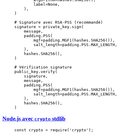
        label
=
None
,
    ),
)
# Signature avec RSA-PSS (recommandé)
signature 
=
 private_key.sign(
    message,
    padding.PSS(
        mgf
=
padding.MGF1(hashes.SHA256()),
        salt_length
=
padding.
PSS
.
MAX_LENGTH
,
    ),
    hashes.SHA256(),
)
# Vérification signature
public_key.verify(
    signature,
    message,
    padding.PSS(
        mgf
=
padding.MGF1(hashes.SHA256()),
        salt_length
=
padding.
PSS
.
MAX_LENGTH
,
    ),
    hashes.SHA256(),
)
Node.js avec
stdlib
crypto
const
 crypto
 =
 require
(
'crypto'
);