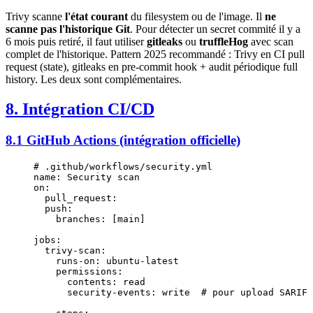
Trivy scanne
l'état courant
du filesystem ou de l'image. Il
ne
scanne pas l'historique Git
. Pour détecter un secret commité il y a
6 mois puis retiré, il faut utiliser
gitleaks
ou
truffleHog
avec scan
complet de l'historique. Pattern 2025 recommandé : Trivy en CI pull
request (state), gitleaks en pre-commit hook + audit périodique full
history. Les deux sont complémentaires.
8. Intégration CI/CD
8.1 GitHub Actions (intégration officielle)
# .github/workflows/security.yml
name
: 
Security scan
on
:
  pull_request
:
  push
:
    branches
: [
main
]
jobs
:
  trivy-scan
:
    runs-on
: 
ubuntu-latest
    permissions
:
      contents
: 
read
      security-events
: 
write
  # pour upload SARIF 