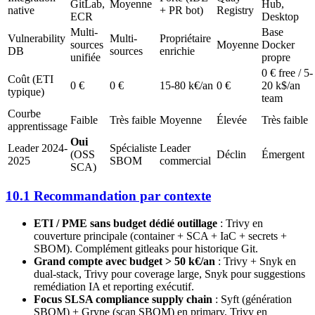
GitLab,
Moyenne
Hub,
native
+ PR bot)
Registry
ECR
Desktop
Multi-
Base
Vulnerability
Multi-
Propriétaire
sources
Moyenne
Docker
DB
sources
enrichie
unifiée
propre
0 € free / 5-
Coût (ETI
0 €
0 €
15-80 k€/an
0 €
20 k$/an
typique)
team
Courbe
Faible
Très faible
Moyenne
Élevée
Très faible
apprentissage
Oui
Leader 2024-
Spécialiste
Leader
(OSS
Déclin
Émergent
2025
SBOM
commercial
SCA)
10.1 Recommandation par contexte
ETI / PME sans budget dédié outillage
: Trivy en
couverture principale (container + SCA + IaC + secrets +
SBOM). Complément gitleaks pour historique Git.
Grand compte avec budget > 50 k€/an
: Trivy + Snyk en
dual-stack, Trivy pour coverage large, Snyk pour suggestions
remédiation IA et reporting exécutif.
Focus SLSA compliance supply chain
: Syft (génération
SBOM) + Grype (scan SBOM) en primary, Trivy en