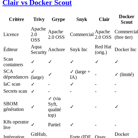
Clair vs Docker Scout
Docker
Critère
Trivy
Grype
Snyk
Clair
Scout
Apache
Apache
Apache
Commercia
Licence
2.0
Commercial
2.0 OSS
2.0 OSS
(free tier)
OSS
Aqua
Red Hat
Éditeur
Anchore
Snyk Inc
Docker Inc
Security
(orig.)
Scan
✓
✓
✓
✓
✓
containers
SCA
✓
✓ (large +
-
✓
✓ (limité)
dépendances
(large)
IA)
IaC scan
-
-
-
✓
✓
Secrets scan
-
-
-
-
✓
✓ (via
SBOM
Syft,
-
✓
✓
✓
génération
qualité
top)
K8s operator
✓
Partiel
✓
-
-
live
GitHub,
Docker
Intégration
Forte (IDE
Quay