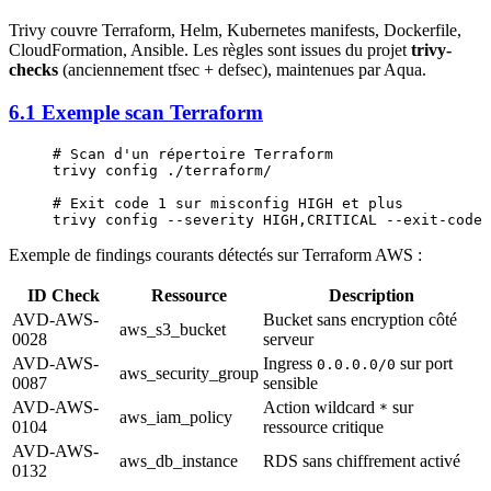
Trivy couvre Terraform, Helm, Kubernetes manifests, Dockerfile,
CloudFormation, Ansible. Les règles sont issues du projet
trivy-
checks
(anciennement tfsec + defsec), maintenues par Aqua.
6.1 Exemple scan Terraform
# Scan d'un répertoire Terraform
trivy
 config
 ./terraform/
# Exit code 1 sur misconfig HIGH et plus
trivy
 config
 --severity
 HIGH,CRITICAL
 --exit-code
 
Exemple de findings courants détectés sur Terraform AWS :
ID Check
Ressource
Description
AVD-AWS-
Bucket sans encryption côté
aws_s3_bucket
0028
serveur
AVD-AWS-
Ingress
sur port
0.0.0.0/0
aws_security_group
0087
sensible
AVD-AWS-
Action wildcard
sur
*
aws_iam_policy
0104
ressource critique
AVD-AWS-
aws_db_instance
RDS sans chiffrement activé
0132