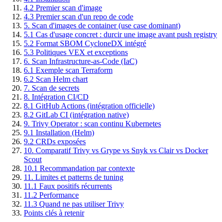
4.2 Premier scan d'image
4.3 Premier scan d'un repo de code
5. Scan d'images de container (use case dominant)
5.1 Cas d'usage concret : durcir une image avant push registry
5.2 Format SBOM CycloneDX intégré
5.3 Politiques VEX et exceptions
6. Scan Infrastructure-as-Code (IaC)
6.1 Exemple scan Terraform
6.2 Scan Helm chart
7. Scan de secrets
8. Intégration CI/CD
8.1 GitHub Actions (intégration officielle)
8.2 GitLab CI (intégration native)
9. Trivy Operator : scan continu Kubernetes
9.1 Installation (Helm)
9.2 CRDs exposées
10. Comparatif Trivy vs Grype vs Snyk vs Clair vs Docker
Scout
10.1 Recommandation par contexte
11. Limites et patterns de tuning
11.1 Faux positifs récurrents
11.2 Performance
11.3 Quand ne pas utiliser Trivy
Points clés à retenir