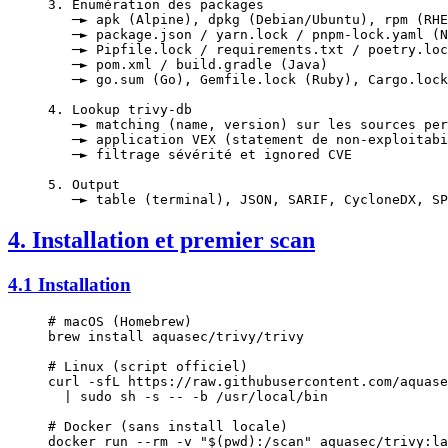
3. Enumération des packages
   ─► apk (Alpine), dpkg (Debian/Ubuntu), rpm (RHE
   ─► package.json / yarn.lock / pnpm-lock.yaml (N
   ─► Pipfile.lock / requirements.txt / poetry.loc
   ─► pom.xml / build.gradle (Java)
   ─► go.sum (Go), Gemfile.lock (Ruby), Cargo.lock
4. Lookup trivy-db
   ─► matching (name, version) sur les sources per
   ─► application VEX (statement de non-exploitabi
   ─► filtrage sévérité et ignored CVE
5. Output
   ─► table (terminal), JSON, SARIF, CycloneDX, SP
4. Installation et premier scan
4.1 Installation
# macOS (Homebrew)
brew
 install
 aquasec/trivy/trivy
# Linux (script officiel)
curl
 -sfL
 https://raw.githubusercontent.com/aquase
  |
 sudo
 sh
 -s
 --
 -b
 /usr/local/bin
# Docker (sans install locale)
docker
 run
 --rm
 -v
 "$(
pwd
):/scan"
 aquasec/trivy:la