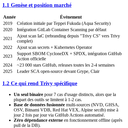
1.1 Genèse et position marché
Année
Événement
2019
Création initiale par Teppei Fukuda (Aqua Security)
2020
Intégration GitLab Container Scanning par défaut
Ajout scan IaC (rebranding depuis "Trivy CS" vers Trivy
2021
complet)
2022
Ajout scan secrets + Kubernetes Operator
Support SBOM CycloneDX + SPDX, intégration GitHub
2023
Action officielle
2024
~23 000 stars GitHub, releases toutes les 2-4 semaines
2025
Leader SCA open-source devant Grype, Clair
1.2 Ce qui rend Trivy spécifique
Un seul binaire
pour 7 cas d'usage distincts, alors que la
plupart des outils se limitent à 1-2 cas.
Base de données fusionnée
multi-sources (NVD, GHSA,
OSV, Bitnami VDB, Red Hat VEX, Alpine secdb) mise à
jour 2 fois par jour via GitHub Actions automatisé.
Zéro dépendance externe
en fonctionnement offline (après
pull de la DB).