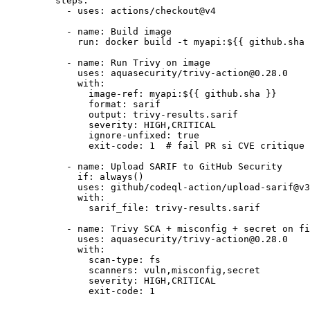
    steps
:
      - 
uses
: 
actions/checkout@v4
      - 
name
: 
Build image
        run
: 
docker build -t myapi:${{ github.sha 
      - 
name
: 
Run Trivy on image
        uses
: 
aquasecurity/trivy-action@0.28.0
        with
:
          image-ref
: 
myapi:${{ github.sha }}
          format
: 
sarif
          output
: 
trivy-results.sarif
          severity
: 
HIGH,CRITICAL
          ignore-unfixed
: 
true
          exit-code
: 
1
  # fail PR si CVE critique 
      - 
name
: 
Upload SARIF to GitHub Security
        if
: 
always()
        uses
: 
github/codeql-action/upload-sarif@v3
        with
:
          sarif_file
: 
trivy-results.sarif
      - 
name
: 
Trivy SCA + misconfig + secret on fi
        uses
: 
aquasecurity/trivy-action@0.28.0
        with
:
          scan-type
: 
fs
          scanners
: 
vuln,misconfig,secret
          severity
: 
HIGH,CRITICAL
          exit-code
: 
1