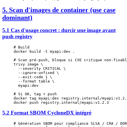
5. Scan d'images de container (use case
dominant)
5.1 Cas d'usage concret : durcir une image avant
push registry
# Build
docker
 build
 -t
 myapi:dev
 .
# Scan pré-push, bloque si CVE critique non-fixabl
trivy
 image
 \
  --severity
 CRITICAL
 \
  --ignore-unfixed
 \
  --exit-code
 1
 \
  --format
 table
 \
  myapi:dev
# Si OK, tag + push
docker
 tag
 myapi:dev
 registry.internal/myapi:v1.2.
docker
 push
 registry.internal/myapi:v1.2.3
5.2 Format SBOM CycloneDX intégré
# Génération SBOM pour compliance SLSA / CRA / DOR