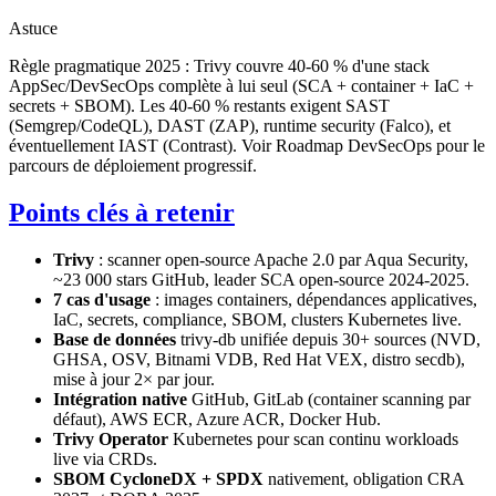
Astuce
Règle pragmatique 2025 : Trivy couvre 40-60 % d'une stack
AppSec/DevSecOps complète à lui seul (SCA + container + IaC +
secrets + SBOM). Les 40-60 % restants exigent SAST
(Semgrep/CodeQL), DAST (ZAP), runtime security (Falco), et
éventuellement IAST (Contrast). Voir Roadmap DevSecOps pour le
parcours de déploiement progressif.
Points clés à retenir
Trivy
: scanner open-source Apache 2.0 par Aqua Security,
~23 000 stars GitHub, leader SCA open-source 2024-2025.
7 cas d'usage
: images containers, dépendances applicatives,
IaC, secrets, compliance, SBOM, clusters Kubernetes live.
Base de données
trivy-db unifiée depuis 30+ sources (NVD,
GHSA, OSV, Bitnami VDB, Red Hat VEX, distro secdb),
mise à jour 2× par jour.
Intégration native
GitHub, GitLab (container scanning par
défaut), AWS ECR, Azure ACR, Docker Hub.
Trivy Operator
Kubernetes pour scan continu workloads
live via CRDs.
SBOM CycloneDX + SPDX
nativement, obligation CRA