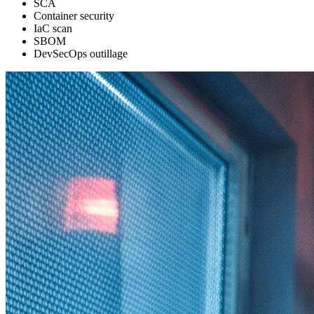
SCA
Container security
IaC scan
SBOM
DevSecOps outillage