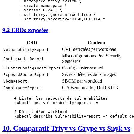
  --namespace
 trivy-system
 \
  --create-namespace
 \
  --version
 0.24.2
 \
  --set
 trivy.ignoreUnfixed=
true
 \
  --set
 trivy.severity="HIGH,CRITICAL"
9.2 CRDs exposées
CRD
Contenu
CVE détectées par workload
VulnerabilityReport
Misconfigurations Pod Security
ConfigAuditReport
Standards
Config cluster-scoped
ClusterConfigAuditReport
Secrets détectés dans images
ExposedSecretReport
SBOM par workload
SbomReport
CIS Benchmarks, DoD STIG
ComplianceReport
# Lister les rapports de vulnérabilités
kubectl
 get
 vulnerabilityreports
 -A
# Détail d'un workload
kubectl
 describe
 vulnerabilityreport
 -n
 default
 de
10. Comparatif Trivy vs Grype vs Snyk vs