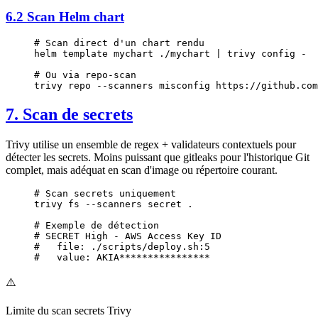
6.2 Scan Helm chart
# Scan direct d'un chart rendu
helm
 template
 mychart
 ./mychart
 |
 trivy
 config
 -
# Ou via repo-scan
trivy
 repo
 --scanners
 misconfig
 https://github.com
7. Scan de secrets
Trivy utilise un ensemble de regex + validateurs contextuels pour
détecter les secrets. Moins puissant que gitleaks pour l'historique Git
complet, mais adéquat en scan d'image ou répertoire courant.
# Scan secrets uniquement
trivy
 fs
 --scanners
 secret
 .
# Exemple de détection
# SECRET High - AWS Access Key ID
#   file: ./scripts/deploy.sh:5
#   value: AKIA****************
⚠️
Limite du scan secrets Trivy