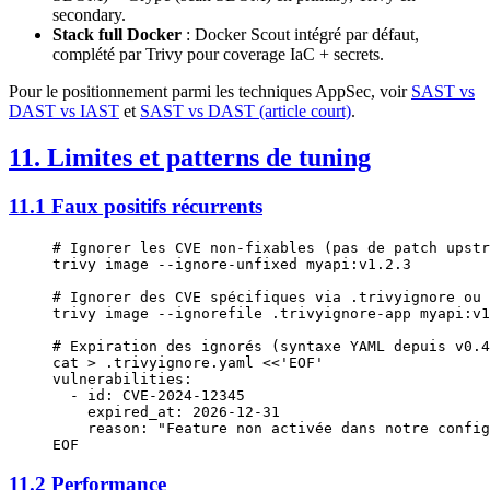
secondary.
Stack full Docker
: Docker Scout intégré par défaut,
complété par Trivy pour coverage IaC + secrets.
Pour le positionnement parmi les techniques AppSec, voir
SAST vs
DAST vs IAST
et
SAST vs DAST (article court)
.
11. Limites et patterns de tuning
11.1 Faux positifs récurrents
# Ignorer les CVE non-fixables (pas de patch upstr
trivy
 image
 --ignore-unfixed
 myapi:v1.2.3
# Ignorer des CVE spécifiques via .trivyignore ou 
trivy
 image
 --ignorefile
 .trivyignore-app
 myapi:v1
# Expiration des ignorés (syntaxe YAML depuis v0.4
cat
 >
 .trivyignore.yaml
 <<
'EOF'
vulnerabilities:
  - id: CVE-2024-12345
    expired_at: 2026-12-31
    reason: "Feature non activée dans notre config
EOF
11.2 Performance