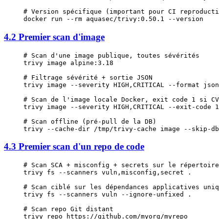
# Version spécifique (important pour CI reproducti
docker
 run
 --rm
 aquasec/trivy:0.50.1
 --version
4.2 Premier scan d'image
# Scan d'une image publique, toutes sévérités
trivy
 image
 alpine:3.18
# Filtrage sévérité + sortie JSON
trivy
 image
 --severity
 HIGH,CRITICAL
 --format
 json
# Scan de l'image locale Docker, exit code 1 si CV
trivy
 image
 --severity
 HIGH,CRITICAL
 --exit-code
 1
# Scan offline (pré-pull de la DB)
trivy
 --cache-dir
 /tmp/trivy-cache
 image
 --skip-db
4.3 Premier scan d'un repo de code
# Scan SCA + misconfig + secrets sur le répertoire
trivy
 fs
 --scanners
 vuln,misconfig,secret
 .
# Scan ciblé sur les dépendances applicatives uniq
trivy
 fs
 --scanners
 vuln
 --ignore-unfixed
 .
# Scan repo Git distant
trivy
 repo
 https://github.com/myorg/myrepo