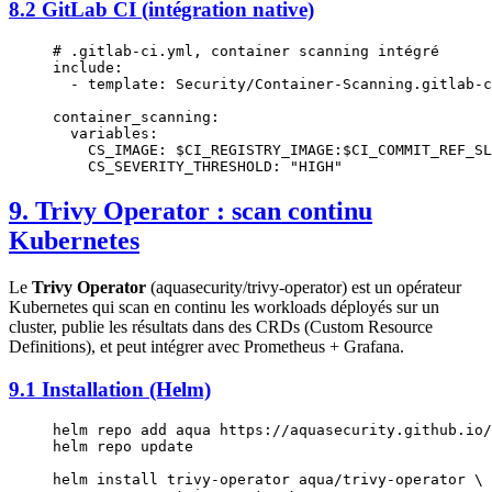
8.2 GitLab CI (intégration native)
# .gitlab-ci.yml, container scanning intégré
include
:
  - 
template
: 
Security/Container-Scanning.gitlab-c
container_scanning
:
  variables
:
    CS_IMAGE
: 
$CI_REGISTRY_IMAGE:$CI_COMMIT_REF_SL
    CS_SEVERITY_THRESHOLD
: 
"HIGH"
9. Trivy Operator : scan continu
Kubernetes
Le
Trivy Operator
(aquasecurity/trivy-operator) est un opérateur
Kubernetes qui scan en continu les workloads déployés sur un
cluster, publie les résultats dans des CRDs (Custom Resource
Definitions), et peut intégrer avec Prometheus + Grafana.
9.1 Installation (Helm)
helm
 repo
 add
 aqua
 https://aquasecurity.github.io/
helm
 repo
 update
helm
 install
 trivy-operator
 aqua/trivy-operator
 \