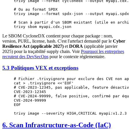
trivy
 image
 --format
 cyclonedx
 --output
 myapi.cdx.
# Ou au format SPDX
trivy
 image
 --format
 spdx-json
 --output
 myapi.spdx
# Scan à partir d'un SBOM existant (utile en archi
trivy
 sbom
 myapi.cdx.json
Le SBOM CycloneDX contient pour chaque package : nom,
version, PURL, license, hash. C'est l'artefact demandé par le
Cyber
Resilience Act (applicable 2027)
et
DORA
(applicable janvier
2025) pour la traçabilité supply chain. Voir
Pourquoi les entreprises
recrutent des DevSecOps
pour le contexte réglementaire.
5.3 Politiques VEX et exceptions
# Fichier .trivyignore pour exclure des CVE non ap
cat
 >
 .trivyignore
 <<
'EOF'
# CVE-2023-12345, pas applicable, feature désactiv
CVE-2023-12345
# CVE-2024-99999, false positive, confirmé par équ
CVE-2024-99999
EOF
trivy
 image
 --severity
 HIGH,CRITICAL
 myapi:v1.2.3
6. Scan Infrastructure-as-Code (IaC)