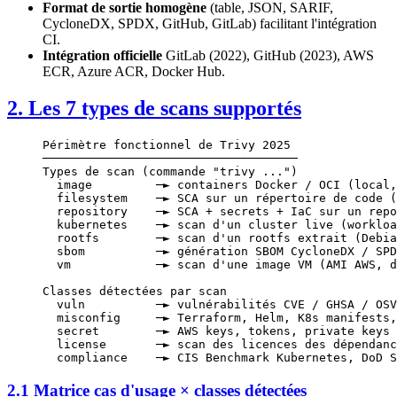
Format de sortie homogène
(table, JSON, SARIF,
CycloneDX, SPDX, GitHub, GitLab) facilitant l'intégration
CI.
Intégration officielle
GitLab (2022), GitHub (2023), AWS
ECR, Azure ACR, Docker Hub.
2. Les 7 types de scans supportés
Périmètre fonctionnel de Trivy 2025
────────────────────────────────────
Types de scan (commande "trivy ...")
  image         ─► containers Docker / OCI (local,
  filesystem    ─► SCA sur un répertoire de code (
  repository    ─► SCA + secrets + IaC sur un repo
  kubernetes    ─► scan d'un cluster live (workloa
  rootfs        ─► scan d'un rootfs extrait (Debia
  sbom          ─► génération SBOM CycloneDX / SPD
  vm            ─► scan d'une image VM (AMI AWS, d
Classes détectées par scan
  vuln          ─► vulnérabilités CVE / GHSA / OSV
  misconfig     ─► Terraform, Helm, K8s manifests,
  secret        ─► AWS keys, tokens, private keys 
  license       ─► scan des licences des dépendanc
  compliance    ─► CIS Benchmark Kubernetes, DoD S
2.1 Matrice cas d'usage × classes détectées