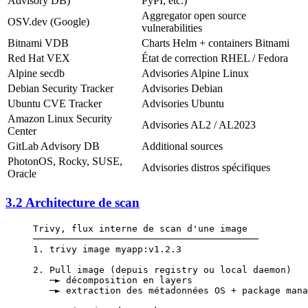
Advisory DB)
PyPI, etc.)
Aggregator open source
OSV.dev (Google)
vulnerabilities
Bitnami VDB
Charts Helm + containers Bitnami
Red Hat VEX
État de correction RHEL / Fedora
Alpine secdb
Advisories Alpine Linux
Debian Security Tracker
Advisories Debian
Ubuntu CVE Tracker
Advisories Ubuntu
Amazon Linux Security
Advisories AL2 / AL2023
Center
GitLab Advisory DB
Additional sources
PhotonOS, Rocky, SUSE,
Advisories distros spécifiques
Oracle
3.2 Architecture de scan
Trivy, flux interne de scan d'une image
─────────────────────────────────────────
1. trivy image myapp:v1.2.3
2. Pull image (depuis registry ou local daemon)
   ─► décomposition en layers
   ─► extraction des métadonnées OS + package mana