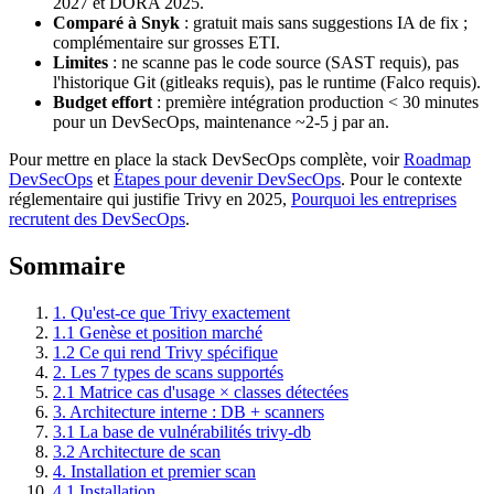
2027 et DORA 2025.
Comparé à Snyk
: gratuit mais sans suggestions IA de fix ;
complémentaire sur grosses ETI.
Limites
: ne scanne pas le code source (SAST requis), pas
l'historique Git (gitleaks requis), pas le runtime (Falco requis).
Budget effort
: première intégration production < 30 minutes
pour un DevSecOps, maintenance ~2-5 j par an.
Pour mettre en place la stack DevSecOps complète, voir
Roadmap
DevSecOps
et
Étapes pour devenir DevSecOps
. Pour le contexte
réglementaire qui justifie Trivy en 2025,
Pourquoi les entreprises
recrutent des DevSecOps
.
Sommaire
1. Qu'est-ce que Trivy exactement
1.1 Genèse et position marché
1.2 Ce qui rend Trivy spécifique
2. Les 7 types de scans supportés
2.1 Matrice cas d'usage × classes détectées
3. Architecture interne : DB + scanners
3.1 La base de vulnérabilités trivy-db
3.2 Architecture de scan
4. Installation et premier scan
4.1 Installation