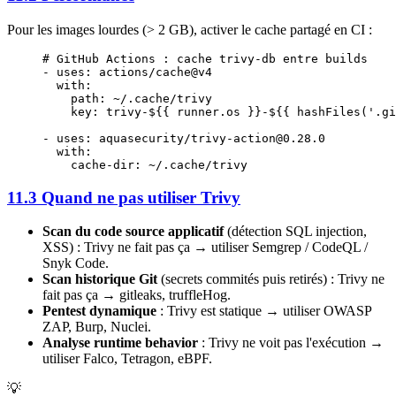
Pour les images lourdes (> 2 GB), activer le cache partagé en CI :
# GitHub Actions : cache trivy-db entre builds
- 
uses
: 
actions/cache@v4
  with
:
    path
: 
~/.cache/trivy
    key
: 
trivy-${{ runner.os }}-${{ hashFiles('.gi
- 
uses
: 
aquasecurity/trivy-action@0.28.0
  with
:
    cache-dir
: 
~/.cache/trivy
11.3 Quand ne pas utiliser Trivy
Scan du code source applicatif
(détection SQL injection,
XSS) : Trivy ne fait pas ça → utiliser Semgrep / CodeQL /
Snyk Code.
Scan historique Git
(secrets commités puis retirés) : Trivy ne
fait pas ça → gitleaks, truffleHog.
Pentest dynamique
: Trivy est statique → utiliser OWASP
ZAP, Burp, Nuclei.
Analyse runtime behavior
: Trivy ne voit pas l'exécution →
utiliser Falco, Tetragon, eBPF.
💡