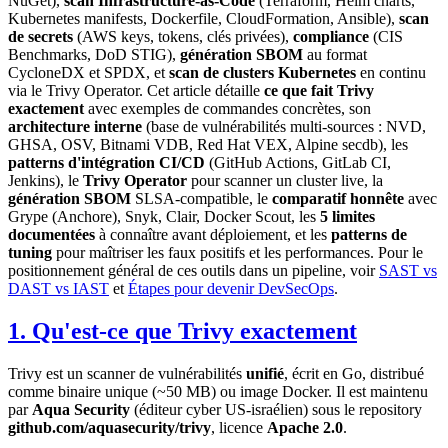
NuGet),
scan Infrastructure-as-Code
(Terraform, Helm charts,
Kubernetes manifests, Dockerfile, CloudFormation, Ansible),
scan
de secrets
(AWS keys, tokens, clés privées),
compliance
(CIS
Benchmarks, DoD STIG),
génération SBOM
au format
CycloneDX et SPDX, et
scan de clusters Kubernetes
en continu
via le Trivy Operator. Cet article détaille
ce que fait Trivy
exactement
avec exemples de commandes concrètes, son
architecture interne
(base de vulnérabilités multi-sources : NVD,
GHSA, OSV, Bitnami VDB, Red Hat VEX, Alpine secdb), les
patterns d'intégration CI/CD
(GitHub Actions, GitLab CI,
Jenkins), le
Trivy Operator
pour scanner un cluster live, la
génération SBOM
SLSA-compatible, le
comparatif honnête
avec
Grype (Anchore), Snyk, Clair, Docker Scout, les
5 limites
documentées
à connaître avant déploiement, et les
patterns de
tuning
pour maîtriser les faux positifs et les performances. Pour le
positionnement général de ces outils dans un pipeline, voir
SAST vs
DAST vs IAST
et
Étapes pour devenir DevSecOps
.
1. Qu'est-ce que Trivy exactement
Trivy est un scanner de vulnérabilités
unifié
, écrit en Go, distribué
comme binaire unique (~50 MB) ou image Docker. Il est maintenu
par
Aqua Security
(éditeur cyber US-israélien) sous le repository
github.com/aquasecurity/trivy
, licence
Apache 2.0
.