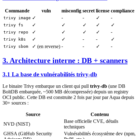
Commande
vuln
misconfig
secret
license
compliance
-
-
-
✓
✓
trivy image
✓
✓
✓
✓
✓
trivy fs
-
✓
✓
✓
✓
trivy repo
-
-
✓
✓
✓
trivy k8s
-
-
-
✓ (en reverse)
✓
trivy sbom
3. Architecture interne : DB + scanners
3.1 La base de vulnérabilités trivy-db
Le binaire Trivy embarque un client qui pull
trivy-db
(une DB
BoltDB embarquée, ~500 MB décompressée) depuis un registry
OCI public. Cette DB est construite 2 fois par jour par Aqua depuis
30+ sources :
Source
Contenu
Base officielle CVE, détails
NVD (NIST)
techniques
GHSA (GitHub Security
Vulnérabilités écosystème dev (npm,