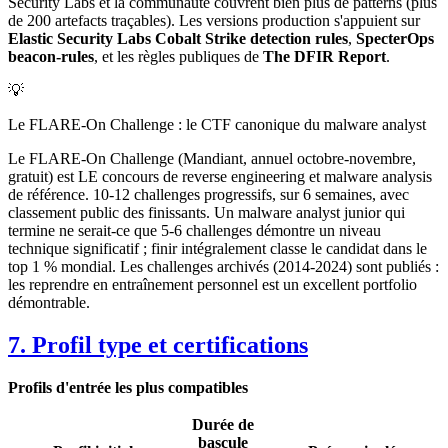
Security Labs et la communauté couvrent bien plus de patterns (plus
de 200 artefacts traçables). Les versions production s'appuient sur
Elastic Security Labs Cobalt Strike detection rules
,
SpecterOps
beacon-rules
, et les règles publiques de
The DFIR Report
.
💡
Le FLARE-On Challenge : le CTF canonique du malware analyst
Le FLARE-On Challenge (Mandiant, annuel octobre-novembre,
gratuit) est LE concours de reverse engineering et malware analysis
de référence. 10-12 challenges progressifs, sur 6 semaines, avec
classement public des finissants. Un malware analyst junior qui
termine ne serait-ce que 5-6 challenges démontre un niveau
technique significatif ; finir intégralement classe le candidat dans le
top 1 % mondial. Les challenges archivés (2014-2024) sont publiés :
les reprendre en entraînement personnel est un excellent portfolio
démontrable.
7. Profil type et certifications
Profils d'entrée les plus compatibles
Durée de
bascule