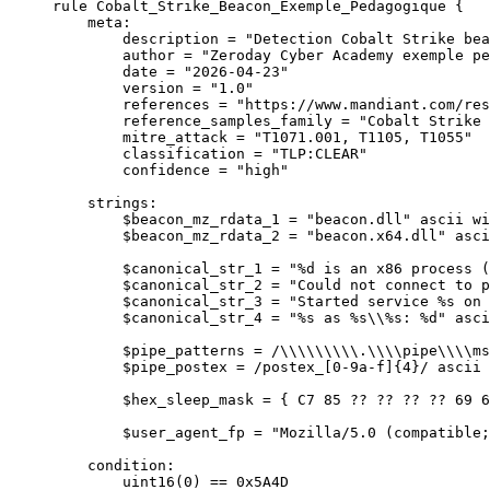
rule Cobalt_Strike_Beacon_Exemple_Pedagogique {
    meta:
        description = "Detection Cobalt Strike bea
        author = "Zeroday Cyber Academy exemple pe
        date = "2026-04-23"
        version = "1.0"
        references = "https://www.mandiant.com/res
        reference_samples_family = "Cobalt Strike 
        mitre_attack = "T1071.001, T1105, T1055"
        classification = "TLP:CLEAR"
        confidence = "high"
    strings:
        $beacon_mz_rdata_1 = "beacon.dll" ascii wi
        $beacon_mz_rdata_2 = "beacon.x64.dll" asci
        $canonical_str_1 = "%d is an x86 process (
        $canonical_str_2 = "Could not connect to p
        $canonical_str_3 = "Started service %s on 
        $canonical_str_4 = "%s as %s\\%s: %d" asci
        $pipe_patterns = /\\\\\\\\\.\\\\pipe\\\\ms
        $pipe_postex = /postex_[0-9a-f]{4}/ ascii
        $hex_sleep_mask = { C7 85 ?? ?? ?? ?? 69 6
        $user_agent_fp = "Mozilla/5.0 (compatible;
    condition:
        uint16(0) == 0x5A4D