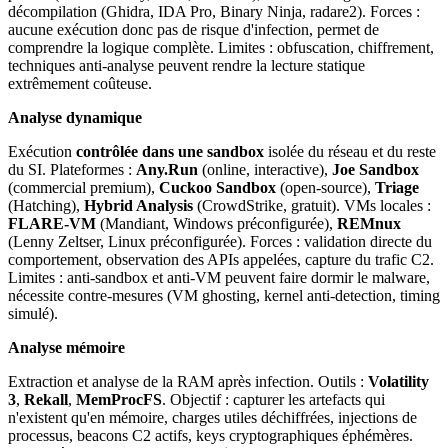
décompilation (Ghidra, IDA Pro, Binary Ninja, radare2). Forces :
aucune exécution donc pas de risque d'infection, permet de
comprendre la logique complète. Limites : obfuscation, chiffrement,
techniques anti-analyse peuvent rendre la lecture statique
extrêmement coûteuse.
Analyse dynamique
Exécution
contrôlée dans une sandbox
isolée du réseau et du reste
du SI. Plateformes :
Any.Run
(online, interactive),
Joe Sandbox
(commercial premium),
Cuckoo Sandbox
(open-source),
Triage
(Hatching),
Hybrid Analysis
(CrowdStrike, gratuit). VMs locales :
FLARE-VM
(Mandiant, Windows préconfigurée),
REMnux
(Lenny Zeltser, Linux préconfigurée). Forces : validation directe du
comportement, observation des APIs appelées, capture du trafic C2.
Limites : anti-sandbox et anti-VM peuvent faire dormir le malware,
nécessite contre-mesures (VM ghosting, kernel anti-detection, timing
simulé).
Analyse mémoire
Extraction et analyse de la RAM après infection. Outils :
Volatility
3
,
Rekall
,
MemProcFS
. Objectif : capturer les artefacts qui
n'existent qu'en mémoire, charges utiles déchiffrées, injections de
processus, beacons C2 actifs, keys cryptographiques éphémères.