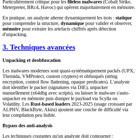
Particulièrement critique pour les
fileless malwares
(Cobalt Strike,
Meterpreter, BRc4, Havoc) qui opèrent majoritairement en mémoire.
En pratique, un analyste alterne dynamiquement les trois :
statique
pour comprendre la structure,
dynamique
pour valider et observer,
mémoire
pour extraire les artefacts chiffrés après détection
d'unpacking.
3. Techniques avancées
Unpacking et deobfuscation
Les malwares modernes sont quasi-systématiquement packés (UPX,
Themida, VMProtect, custom crypters) et obfusqués (string
encryption, control flow flattening, opaque predicates). L'analyste
doit identifier le packer (signatures via DIE), unpacker
manuellement (x64dbg avec scripts), ou laisser le malware s'auto-
unpacker en mémoire puis dumper le payload via Scylla ou
Volatility. Les
Rust-based loaders
2023-2025 (usage croissant par
ALPHV, BlackByte, Akira) ajoutent une couche de difficulté via
leur compilation peu lisible.
Bypass des anti-analysis
Les techniques courantes qu'un analyste doit contourner :