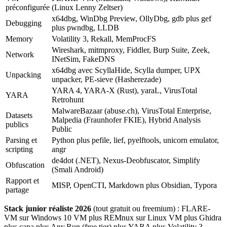
préconfigurée
(Linux Lenny Zeltser)
x64dbg, WinDbg Preview, OllyDbg, gdb plus gef
Debugging
plus pwndbg, LLDB
Memory
Volatility 3, Rekall, MemProcFS
Wireshark, mitmproxy, Fiddler, Burp Suite, Zeek,
Network
INetSim, FakeDNS
x64dbg avec ScyllaHide, Scylla dumper, UPX
Unpacking
unpacker, PE-sieve (Hasherezade)
YARA 4, YARA-X (Rust), yaraL, VirusTotal
YARA
Retrohunt
MalwareBazaar (abuse.ch), VirusTotal Enterprise,
Datasets
Malpedia (Fraunhofer FKIE), Hybrid Analysis
publics
Public
Parsing et
Python plus pefile, lief, pyelftools, unicorn emulator,
scripting
angr
de4dot (.NET), Nexus-Deobfuscator, Simplify
Obfuscation
(Smali Android)
Rapport et
MISP, OpenCTI, Markdown plus Obsidian, Typora
partage
Stack junior réaliste 2026
(tout gratuit ou freemium) : FLARE-
VM sur Windows 10 VM plus REMnux sur Linux VM plus Ghidra
plus capa plus Any.Run (free tier) plus YARA plus Volatility 3.