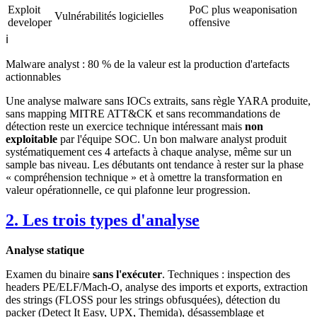
Exploit
PoC plus weaponisation
Vulnérabilités logicielles
developer
offensive
ℹ️
Malware analyst : 80 % de la valeur est la production d'artefacts
actionnables
Une analyse malware sans IOCs extraits, sans règle YARA produite,
sans mapping MITRE ATT&CK et sans recommandations de
détection reste un exercice technique intéressant mais
non
exploitable
par l'équipe SOC. Un bon malware analyst produit
systématiquement ces 4 artefacts à chaque analyse, même sur un
sample bas niveau. Les débutants ont tendance à rester sur la phase
« compréhension technique » et à omettre la transformation en
valeur opérationnelle, ce qui plafonne leur progression.
2. Les trois types d'analyse
Analyse statique
Examen du binaire
sans l'exécuter
. Techniques : inspection des
headers PE/ELF/Mach-O, analyse des imports et exports, extraction
des strings (FLOSS pour les strings obfusquées), détection du
packer (Detect It Easy, UPX, Themida), désassemblage et