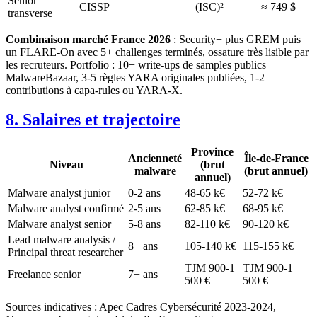
Senior
CISSP
(ISC)²
≈ 749 $
transverse
Combinaison marché France 2026
: Security+ plus GREM puis
un FLARE-On avec 5+ challenges terminés, ossature très lisible par
les recruteurs. Portfolio : 10+ write-ups de samples publics
MalwareBazaar, 3-5 règles YARA originales publiées, 1-2
contributions à capa-rules ou YARA-X.
8. Salaires et trajectoire
Province
Ancienneté
Île-de-France
Niveau
(brut
malware
(brut annuel)
annuel)
Malware analyst junior
0-2 ans
48-65 k€
52-72 k€
Malware analyst confirmé
2-5 ans
62-85 k€
68-95 k€
Malware analyst senior
5-8 ans
82-110 k€
90-120 k€
Lead malware analysis /
8+ ans
105-140 k€
115-155 k€
Principal threat researcher
TJM 900-1
TJM 900-1
Freelance senior
7+ ans
500 €
500 €
Sources indicatives : Apec Cadres Cybersécurité 2023-2024,