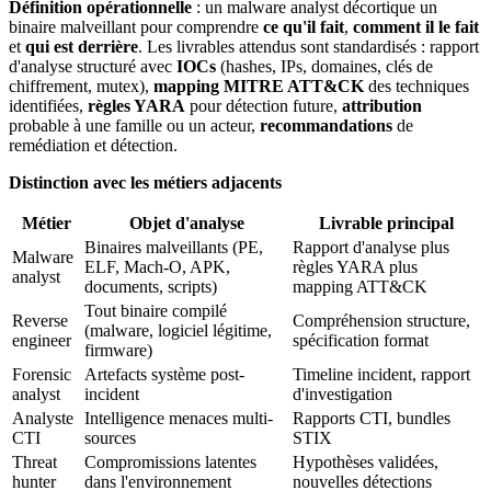
Définition opérationnelle
: un malware analyst décortique un
binaire malveillant pour comprendre
ce qu'il fait
,
comment il le fait
et
qui est derrière
. Les livrables attendus sont standardisés : rapport
d'analyse structuré avec
IOCs
(hashes, IPs, domaines, clés de
chiffrement, mutex),
mapping MITRE ATT&CK
des techniques
identifiées,
règles YARA
pour détection future,
attribution
probable à une famille ou un acteur,
recommandations
de
remédiation et détection.
Distinction avec les métiers adjacents
Métier
Objet d'analyse
Livrable principal
Binaires malveillants (PE,
Rapport d'analyse plus
Malware
ELF, Mach-O, APK,
règles YARA plus
analyst
documents, scripts)
mapping ATT&CK
Tout binaire compilé
Reverse
Compréhension structure,
(malware, logiciel légitime,
engineer
spécification format
firmware)
Forensic
Artefacts système post-
Timeline incident, rapport
analyst
incident
d'investigation
Analyste
Intelligence menaces multi-
Rapports CTI, bundles
CTI
sources
STIX
Threat
Compromissions latentes
Hypothèses validées,
hunter
dans l'environnement
nouvelles détections