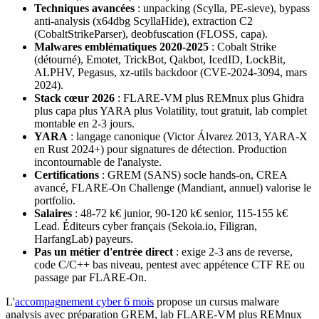
Techniques avancées
: unpacking (Scylla, PE-sieve), bypass
anti-analysis (x64dbg ScyllaHide), extraction C2
(CobaltStrikeParser), deobfuscation (FLOSS, capa).
Malwares emblématiques 2020-2025
: Cobalt Strike
(détourné), Emotet, TrickBot, Qakbot, IcedID, LockBit,
ALPHV, Pegasus, xz-utils backdoor (CVE-2024-3094, mars
2024).
Stack cœur 2026
: FLARE-VM plus REMnux plus Ghidra
plus capa plus YARA plus Volatility, tout gratuit, lab complet
montable en 2-3 jours.
YARA
: langage canonique (Victor Álvarez 2013, YARA-X
en Rust 2024+) pour signatures de détection. Production
incontournable de l'analyste.
Certifications
: GREM (SANS) socle hands-on, CREA
avancé, FLARE-On Challenge (Mandiant, annuel) valorise le
portfolio.
Salaires
: 48-72 k€ junior, 90-120 k€ senior, 115-155 k€
Lead. Éditeurs cyber français (Sekoia.io, Filigran,
HarfangLab) payeurs.
Pas un métier d'entrée direct
: exige 2-3 ans de reverse,
code C/C++ bas niveau, pentest avec appétence CTF RE ou
passage par FLARE-On.
L'
accompagnement cyber 6 mois
propose un cursus malware
analysis avec préparation GREM, lab FLARE-VM plus REMnux