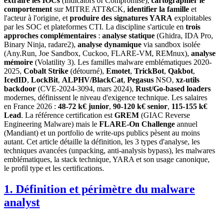
extraire les IOCs
(Indicators of Compromise),
cartographier le
comportement
sur MITRE ATT&CK,
identifier la famille
et
l'acteur à l'origine, et
produire des signatures YARA
exploitables
par les SOC et plateformes CTI. La discipline s'articule en
trois
approches complémentaires
:
analyse statique
(Ghidra, IDA Pro,
Binary Ninja, radare2),
analyse dynamique
via sandbox isolée
(Any.Run, Joe Sandbox, Cuckoo, FLARE-VM, REMnux),
analyse
mémoire
(Volatility 3). Les familles malware emblématiques 2020-
2025,
Cobalt Strike
(détourné),
Emotet
,
TrickBot
,
Qakbot
,
IcedID
,
LockBit
,
ALPHV/BlackCat
,
Pegasus
NSO,
xz-utils
backdoor
(CVE-2024-3094, mars 2024),
Rust/Go-based loaders
modernes, définissent le niveau d'exigence technique. Les salaires
en France 2026 :
48-72 k€ junior
,
90-120 k€ senior
,
115-155 k€
Lead
. La référence certification est
GREM
(GIAC Reverse
Engineering Malware) mais le
FLARE-On Challenge
annuel
(Mandiant) et un portfolio de write-ups publics pèsent au moins
autant. Cet article détaille la définition, les 3 types d'analyse, les
techniques avancées (unpacking, anti-analysis bypass), les malwares
emblématiques, la stack technique, YARA et son usage canonique,
le profil type et les certifications.
1. Définition et périmètre du malware
analyst