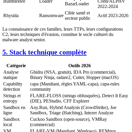
BumbleBee
Loader
Conti/ALPHV
BazarLoader
2022-2024
Cible santé et
Rhysida
Ransomware
Actif 2023-2026
secteur public
La connaissance de ces familles, leurs TTPs, leurs configurations
C2, leurs techniques d'évasion, constitue le socle culturel du
malware analyst senior.
5. Stack technique complète
Catégorie
Outils 2026
Analyse
Ghidra (NSA, gratuit), IDA Pro (commercial),
statique
Binary Ninja, radare2, Cutter, Hopper (macOS)
Capability
capa (Mandiant, règles YAML-capa), capa-rules
detection
community
Strings et
FLARE-FLOSS (strings obfusquées), Detect It Easy
entropy
(DIE), PEStudio, CFF Explorer
Sandbox en
Any.Run, Hybrid Analysis (CrowdStrike), Joe
ligne
Sandbox, Triage (Hatching), Intezer Analyze
Sandbox
Cuckoo Sandbox (open-source), VMRay
local
(commercial)
VM
FLARE-VM (Mandiant, Windows), REMnux