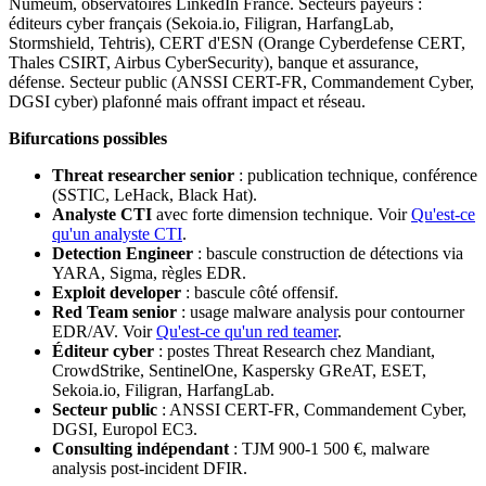
Numeum, observatoires LinkedIn France. Secteurs payeurs :
éditeurs cyber français (Sekoia.io, Filigran, HarfangLab,
Stormshield, Tehtris), CERT d'ESN (Orange Cyberdefense CERT,
Thales CSIRT, Airbus CyberSecurity), banque et assurance,
défense. Secteur public (ANSSI CERT-FR, Commandement Cyber,
DGSI cyber) plafonné mais offrant impact et réseau.
Bifurcations possibles
Threat researcher senior
: publication technique, conférence
(SSTIC, LeHack, Black Hat).
Analyste CTI
avec forte dimension technique. Voir
Qu'est-ce
qu'un analyste CTI
.
Detection Engineer
: bascule construction de détections via
YARA, Sigma, règles EDR.
Exploit developer
: bascule côté offensif.
Red Team senior
: usage malware analysis pour contourner
EDR/AV. Voir
Qu'est-ce qu'un red teamer
.
Éditeur cyber
: postes Threat Research chez Mandiant,
CrowdStrike, SentinelOne, Kaspersky GReAT, ESET,
Sekoia.io, Filigran, HarfangLab.
Secteur public
: ANSSI CERT-FR, Commandement Cyber,
DGSI, Europol EC3.
Consulting indépendant
: TJM 900-1 500 €, malware
analysis post-incident DFIR.