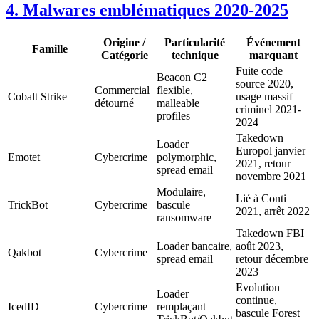
4. Malwares emblématiques 2020-2025
Origine /
Particularité
Événement
Famille
Catégorie
technique
marquant
Fuite code
Beacon C2
source 2020,
Commercial
flexible,
Cobalt Strike
usage massif
détourné
malleable
criminel 2021-
profiles
2024
Takedown
Loader
Europol janvier
Emotet
Cybercrime
polymorphic,
2021, retour
spread email
novembre 2021
Modulaire,
Lié à Conti
TrickBot
Cybercrime
bascule
2021, arrêt 2022
ransomware
Takedown FBI
Loader bancaire,
août 2023,
Qakbot
Cybercrime
spread email
retour décembre
2023
Evolution
Loader
continue,
IcedID
Cybercrime
remplaçant
bascule Forest