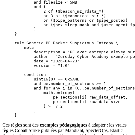
        and filesize < 5MB
        and (
            2 of ($beacon_mz_rdata_*)
            or 3 of ($canonical_str_*)
            or ($pipe_patterns or $pipe_postex)
            or ($hex_sleep_mask and $user_agent_fp
        )
}
rule Generic_PE_Packer_Suspicious_Entropy {
    meta:
        description = "PE avec entropie elevee sur
        author = "Zeroday Cyber Academy exemple pe
        date = "2026-04-23"
        version = "1.0"
    condition:
        uint16(0) == 0x5A4D
        and pe.number_of_sections >= 1
        and for any i in (0..pe.number_of_sections
            math.entropy(
                pe.sections[i].raw_data_offset,
                pe.sections[i].raw_data_size
            ) >= 7.2
        )
}
Ces règles sont des
exemples pédagogiques
à adapter : les vraies
règles Cobalt Strike publiées par Mandiant, SpecterOps, Elastic