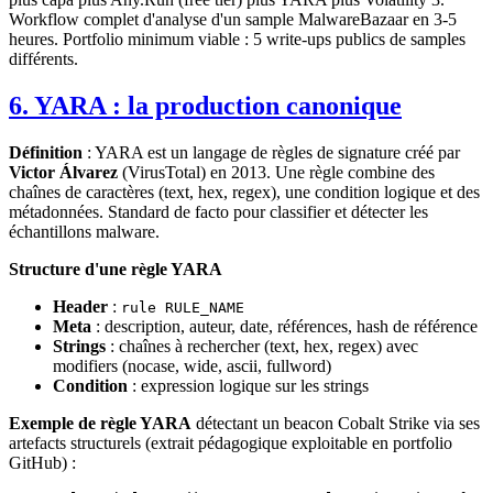
Workflow complet d'analyse d'un sample MalwareBazaar en 3-5
heures. Portfolio minimum viable : 5 write-ups publics de samples
différents.
6. YARA : la production canonique
Définition
: YARA est un langage de règles de signature créé par
Victor Álvarez
(VirusTotal) en 2013. Une règle combine des
chaînes de caractères (text, hex, regex), une condition logique et des
métadonnées. Standard de facto pour classifier et détecter les
échantillons malware.
Structure d'une règle YARA
Header
:
rule RULE_NAME
Meta
: description, auteur, date, références, hash de référence
Strings
: chaînes à rechercher (text, hex, regex) avec
modifiers (nocase, wide, ascii, fullword)
Condition
: expression logique sur les strings
Exemple de règle YARA
détectant un beacon Cobalt Strike via ses
artefacts structurels (extrait pédagogique exploitable en portfolio
GitHub) :