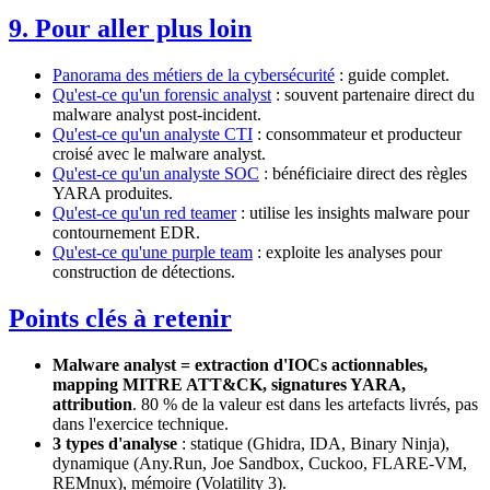
9. Pour aller plus loin
Panorama des métiers de la cybersécurité
: guide complet.
Qu'est-ce qu'un forensic analyst
: souvent partenaire direct du
malware analyst post-incident.
Qu'est-ce qu'un analyste CTI
: consommateur et producteur
croisé avec le malware analyst.
Qu'est-ce qu'un analyste SOC
: bénéficiaire direct des règles
YARA produites.
Qu'est-ce qu'un red teamer
: utilise les insights malware pour
contournement EDR.
Qu'est-ce qu'une purple team
: exploite les analyses pour
construction de détections.
Points clés à retenir
Malware analyst = extraction d'IOCs actionnables,
mapping MITRE ATT&CK, signatures YARA,
attribution
. 80 % de la valeur est dans les artefacts livrés, pas
dans l'exercice technique.
3 types d'analyse
: statique (Ghidra, IDA, Binary Ninja),
dynamique (Any.Run, Joe Sandbox, Cuckoo, FLARE-VM,
REMnux), mémoire (Volatility 3).