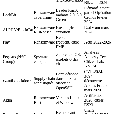
TrickBot/Qakbot
Blizzard 2024
Démantèlement
Leader RaaS,
Ransomware
partiel Opération
LockBit
variants 2.0, 3.0,
cybercrime
Cronos février
Green
2024
Ransomware
Rust, triple
Exit scam mars
ALPHV/BlackCat
Rust-based
extortion
2024
Rebrand
Play
Ransomware
fréquent, cible
Actif 2022-2026
PME
Analyses
Zero-click iOS,
Pegasus (NSO
Spyware
Amnesty Tech,
exploits 0-day
Group)
étatique
Citizen Lab,
chain
ANSSI
CVE-2024-
Porte dérobée
3094,
Supply chain
dans liblzma
xz-utils backdoor
découverte
sophistiquée
affectant
Andres Freund
OpenSSH
mars 2024
Actif 2023-
Ransomware
Variants Linux
Akira
2026, cibles
Rust
et Windows
ESXi
Usage
Remplaçant