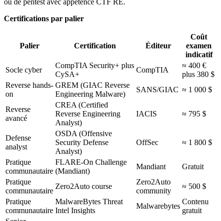
ou de pentest avec appétence CTF RE.
Certifications par palier
Coût
Palier
Certification
Éditeur
examen
indicatif
CompTIA Security+ plus
≈ 400 €
Socle cyber
CompTIA
CySA+
plus 380 $
Reverse hands-
GREM (GIAC Reverse
SANS/GIAC
≈ 1 000 $
on
Engineering Malware)
CREA (Certified
Reverse
Reverse Engineering
IACIS
≈ 795 $
avancé
Analyst)
OSDA (Offensive
Defense
Security Defense
OffSec
≈ 1 800 $
analyst
Analyst)
Pratique
FLARE-On Challenge
Mandiant
Gratuit
communautaire
(Mandiant)
Pratique
Zero2Auto
Zero2Auto course
≈ 500 $
communautaire
community
Pratique
MalwareBytes Threat
Contenu
Malwarebytes
communautaire
Intel Insights
gratuit