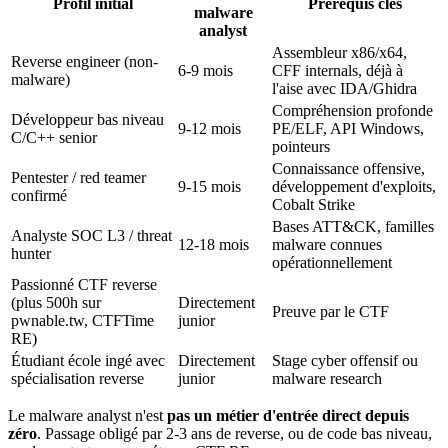
Profil initial
Prérequis clés
malware
analyst
Assembleur x86/x64,
Reverse engineer (non-
6-9 mois
CFF internals, déjà à
malware)
l'aise avec IDA/Ghidra
Compréhension profonde
Développeur bas niveau
9-12 mois
PE/ELF, API Windows,
C/C++ senior
pointeurs
Connaissance offensive,
Pentester / red teamer
9-15 mois
développement d'exploits,
confirmé
Cobalt Strike
Bases ATT&CK, familles
Analyste SOC L3 / threat
12-18 mois
malware connues
hunter
opérationnellement
Passionné CTF reverse
(plus 500h sur
Directement
Preuve par le CTF
pwnable.tw, CTFTime
junior
RE)
Étudiant école ingé avec
Directement
Stage cyber offensif ou
spécialisation reverse
junior
malware research
Le malware analyst n'est
pas un métier d'entrée direct depuis
zéro
. Passage obligé par 2-3 ans de reverse, ou de code bas niveau,