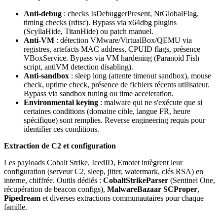
Anti-debug
: checks IsDebuggerPresent, NtGlobalFlag,
timing checks (rdtsc). Bypass via x64dbg plugins
(ScyllaHide, TitanHide) ou patch manuel.
Anti-VM
: détection VMware/VirtualBox/QEMU via
registres, artefacts MAC address, CPUID flags, présence
VBoxService. Bypass via VM hardening (Paranoid Fish
script, antiVM detection disabling).
Anti-sandbox
: sleep long (attente timeout sandbox), mouse
check, uptime check, présence de fichiers récents utilisateur.
Bypass via sandbox tuning ou time acceleration.
Environmental keying
: malware qui ne s'exécute que si
certaines conditions (domaine cible, langue FR, heure
spécifique) sont remplies. Reverse engineering requis pour
identifier ces conditions.
Extraction de C2 et configuration
Les payloads Cobalt Strike, IcedID, Emotet intègrent leur
configuration (serveur C2, sleep, jitter, watermark, clés RSA) en
interne, chiffrée. Outils dédiés :
CobaltStrikeParser
(Sentinel One,
récupération de beacon configs),
MalwareBazaar SCProper
,
Pipedream
et diverses extractions communautaires pour chaque
famille.