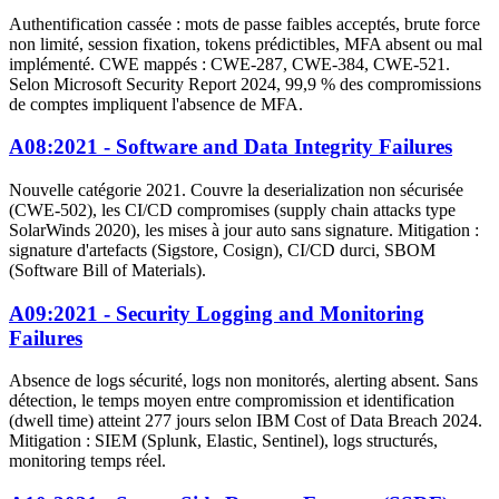
Authentification cassée : mots de passe faibles acceptés, brute force
non limité, session fixation, tokens prédictibles, MFA absent ou mal
implémenté. CWE mappés : CWE-287, CWE-384, CWE-521.
Selon Microsoft Security Report 2024, 99,9 % des compromissions
de comptes impliquent l'absence de MFA.
A08:2021 - Software and Data Integrity Failures
Nouvelle catégorie 2021. Couvre la deserialization non sécurisée
(CWE-502), les CI/CD compromises (supply chain attacks type
SolarWinds 2020), les mises à jour auto sans signature. Mitigation :
signature d'artefacts (Sigstore, Cosign), CI/CD durci, SBOM
(Software Bill of Materials).
A09:2021 - Security Logging and Monitoring
Failures
Absence de logs sécurité, logs non monitorés, alerting absent. Sans
détection, le temps moyen entre compromission et identification
(dwell time) atteint 277 jours selon IBM Cost of Data Breach 2024.
Mitigation : SIEM (Splunk, Elastic, Sentinel), logs structurés,
monitoring temps réel.