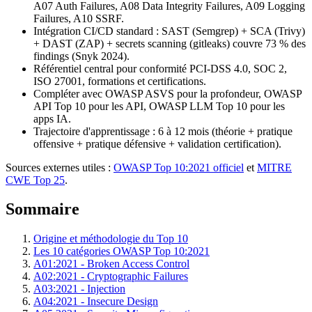
A07 Auth Failures, A08 Data Integrity Failures, A09 Logging
Failures, A10 SSRF.
Intégration CI/CD standard : SAST (Semgrep) + SCA (Trivy)
+ DAST (ZAP) + secrets scanning (gitleaks) couvre 73 % des
findings (Snyk 2024).
Référentiel central pour conformité PCI-DSS 4.0, SOC 2,
ISO 27001, formations et certifications.
Compléter avec OWASP ASVS pour la profondeur, OWASP
API Top 10 pour les API, OWASP LLM Top 10 pour les
apps IA.
Trajectoire d'apprentissage : 6 à 12 mois (théorie + pratique
offensive + pratique défensive + validation certification).
Sources externes utiles :
OWASP Top 10:2021 officiel
et
MITRE
CWE Top 25
.
Sommaire
Origine et méthodologie du Top 10
Les 10 catégories OWASP Top 10:2021
A01:2021 - Broken Access Control
A02:2021 - Cryptographic Failures
A03:2021 - Injection
A04:2021 - Insecure Design