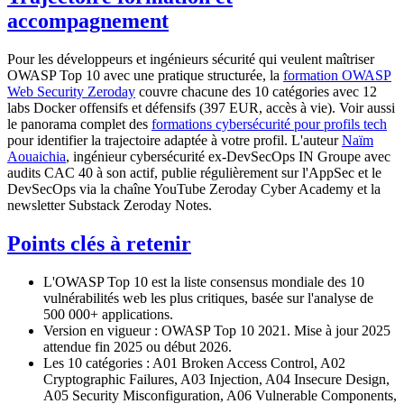
accompagnement
Pour les développeurs et ingénieurs sécurité qui veulent maîtriser
OWASP Top 10 avec une pratique structurée, la
formation OWASP
Web Security Zeroday
couvre chacune des 10 catégories avec 12
labs Docker offensifs et défensifs (397 EUR, accès à vie). Voir aussi
le panorama complet des
formations cybersécurité pour profils tech
pour identifier la trajectoire adaptée à votre profil. L'auteur
Naïm
Aouaichia
, ingénieur cybersécurité ex-DevSecOps IN Groupe avec
audits CAC 40 à son actif, publie régulièrement sur l'AppSec et le
DevSecOps via la chaîne YouTube Zeroday Cyber Academy et la
newsletter Substack Zeroday Notes.
Points clés à retenir
L'OWASP Top 10 est la liste consensus mondiale des 10
vulnérabilités web les plus critiques, basée sur l'analyse de
500 000+ applications.
Version en vigueur : OWASP Top 10 2021. Mise à jour 2025
attendue fin 2025 ou début 2026.
Les 10 catégories : A01 Broken Access Control, A02
Cryptographic Failures, A03 Injection, A04 Insecure Design,
A05 Security Misconfiguration, A06 Vulnerable Components,