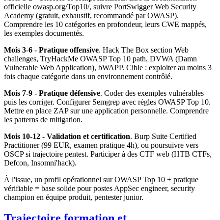
officielle owasp.org/Top10/, suivre PortSwigger Web Security
Academy (gratuit, exhaustif, recommandé par OWASP).
Comprendre les 10 catégories en profondeur, leurs CWE mappés,
les exemples documentés.
Mois 3-6 - Pratique offensive
. Hack The Box section Web
challenges, TryHackMe OWASP Top 10 path, DVWA (Damn
Vulnerable Web Application), bWAPP. Cible : exploiter au moins 3
fois chaque catégorie dans un environnement contrôlé.
Mois 7-9 - Pratique défensive
. Coder des exemples vulnérables
puis les corriger. Configurer Semgrep avec règles OWASP Top 10.
Mettre en place ZAP sur une application personnelle. Comprendre
les patterns de mitigation.
Mois 10-12 - Validation et certification
. Burp Suite Certified
Practitioner (99 EUR, examen pratique 4h), ou poursuivre vers
OSCP si trajectoire pentest. Participer à des CTF web (HTB CTFs,
Defcon, Insomni'hack).
À l'issue, un profil opérationnel sur OWASP Top 10 + pratique
vérifiable = base solide pour postes AppSec engineer, security
champion en équipe produit, pentester junior.
Trajectoire formation et