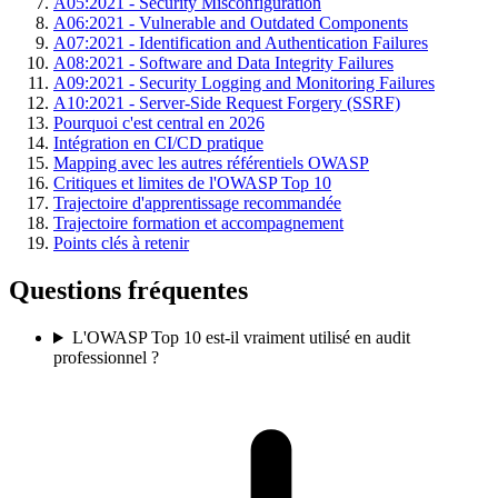
A05:2021 - Security Misconfiguration
A06:2021 - Vulnerable and Outdated Components
A07:2021 - Identification and Authentication Failures
A08:2021 - Software and Data Integrity Failures
A09:2021 - Security Logging and Monitoring Failures
A10:2021 - Server-Side Request Forgery (SSRF)
Pourquoi c'est central en 2026
Intégration en CI/CD pratique
Mapping avec les autres référentiels OWASP
Critiques et limites de l'OWASP Top 10
Trajectoire d'apprentissage recommandée
Trajectoire formation et accompagnement
Points clés à retenir
Questions fréquentes
L'OWASP Top 10 est-il vraiment utilisé en audit
professionnel ?