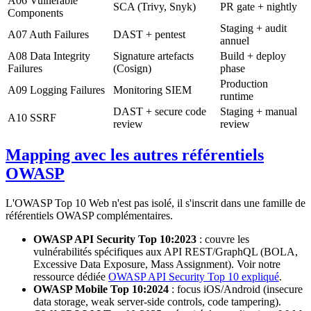
A06 Vulnerable
SCA (Trivy, Snyk)
PR gate + nightly
Components
Staging + audit
A07 Auth Failures
DAST + pentest
annuel
A08 Data Integrity
Signature artefacts
Build + deploy
Failures
(Cosign)
phase
Production
A09 Logging Failures
Monitoring SIEM
runtime
DAST + secure code
Staging + manual
A10 SSRF
review
review
Mapping avec les autres référentiels
OWASP
L'OWASP Top 10 Web n'est pas isolé, il s'inscrit dans une famille de
référentiels OWASP complémentaires.
OWASP API Security Top 10:2023
: couvre les
vulnérabilités spécifiques aux API REST/GraphQL (BOLA,
Excessive Data Exposure, Mass Assignment). Voir notre
ressource dédiée
OWASP API Security Top 10 expliqué
.
OWASP Mobile Top 10:2024
: focus iOS/Android (insecure
data storage, weak server-side controls, code tampering).