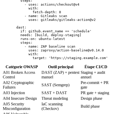
    steps
:
      - 
uses
: 
actions/checkout@v4
        with
:
          fetch-depth
: 
0
      - 
name
: 
Gitleaks scan
        uses
: 
gitleaks/gitleaks-action@v2
  dast
:
    if
: 
github.event_name == 'schedule'
    needs
: [
build
, 
deploy-staging
]
    runs-on
: 
ubuntu-latest
    steps
:
      - 
name
: 
ZAP baseline scan
        uses
: 
zaproxy/action-baseline@v0.14.0
        with
:
          target
: 
'https://staging.example.com'
Catégorie OWASP
Outil principal
Étape CI/CD
A01 Broken Access
DAST (ZAP) + pentest
Staging + audit
Control
manuel
annuel
A02 Cryptographic
Pre-commit + PR
SAST (Semgrep)
Failures
gate
A03 Injection
SAST + DAST
PR gate + staging
A04 Insecure Design
Threat modeling
Design phase
A05 Security
IaC scanning
Build phase
Misconfiguration
(Checkov)