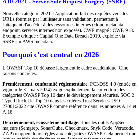
A10:2021 - Server-Side Request Forgery (SSRF)
Nouvelle catégorie 2021. L'application fait des requêtes vers des
URLs fournies par l'utilisateur sans validation, permettant à
l'attaquant d'accéder à des ressources internes (cloud metadata
endpoint, services internes non exposés). CWE mappé : CWE-918.
Exemple critique : Capital One Data Breach 2019, exploité via
SSRF sur AWS metadata.
Pourquoi c'est central en 2026
L'OWASP Top 10 dépasse largement le cadre académique. Cinq
raisons concrètes.
Premièrement, conformité réglementaire
. PCI-DSS 4.0 (entrée en
vigueur le 31 mars 2024) exige explicitement la couverture des
catégories OWASP Top 10 dans le développement sécurisé. SOC 2
Type II inclut le Top 10 dans les critères Trust Services. ISO
27001:2022 cite OWASP comme référence dans les annexes A.14 et
A.18.
Deuxièmement, écosystème outillage
. Tous les outils AppSec
majeurs (Semgrep, SonarQube, Checkmarx, Snyk Code, Veracode,
ZAP) mappent leurs règles aux catégories OWASP. Cela permet une