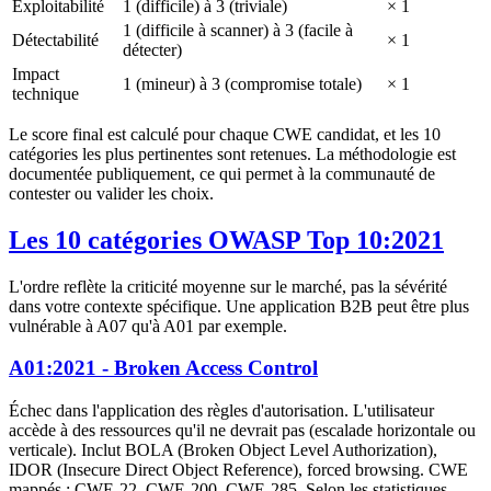
Exploitabilité
1 (difficile) à 3 (triviale)
× 1
1 (difficile à scanner) à 3 (facile à
Détectabilité
× 1
détecter)
Impact
1 (mineur) à 3 (compromise totale)
× 1
technique
Le score final est calculé pour chaque CWE candidat, et les 10
catégories les plus pertinentes sont retenues. La méthodologie est
documentée publiquement, ce qui permet à la communauté de
contester ou valider les choix.
Les 10 catégories OWASP Top 10:2021
L'ordre reflète la criticité moyenne sur le marché, pas la sévérité
dans votre contexte spécifique. Une application B2B peut être plus
vulnérable à A07 qu'à A01 par exemple.
A01:2021 - Broken Access Control
Échec dans l'application des règles d'autorisation. L'utilisateur
accède à des ressources qu'il ne devrait pas (escalade horizontale ou
verticale). Inclut BOLA (Broken Object Level Authorization),
IDOR (Insecure Direct Object Reference), forced browsing. CWE
mappés : CWE-22, CWE-200, CWE-285. Selon les statistiques