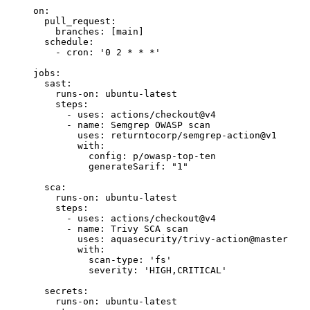
on
:
  pull_request
:
    branches
: [
main
]
  schedule
:
    - 
cron
: 
'0 2 * * *'
jobs
:
  sast
:
    runs-on
: 
ubuntu-latest
    steps
:
      - 
uses
: 
actions/checkout@v4
      - 
name
: 
Semgrep OWASP scan
        uses
: 
returntocorp/semgrep-action@v1
        with
:
          config
: 
p/owasp-top-ten
          generateSarif
: 
"1"
  sca
:
    runs-on
: 
ubuntu-latest
    steps
:
      - 
uses
: 
actions/checkout@v4
      - 
name
: 
Trivy SCA scan
        uses
: 
aquasecurity/trivy-action@master
        with
:
          scan-type
: 
'fs'
          severity
: 
'HIGH,CRITICAL'
  secrets
:
    runs-on
: 
ubuntu-latest