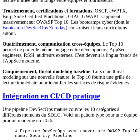
lecture unifiée des findings entre équipes et fournisseurs.
Troisièmement, certifications et formations
. OSCP, eWPTX,
Burp Suite Certified Practitioner, GIAC GWAPT s'appuient
massivement sur OWASP Top 10. Les bootcamps cyber (dont le
Bootcamp DevSecOps Zeroday
) construisent leurs curriculums
autour.
Quatrièmement, communication cross-équipes
. Le Top 10
permet de parler le même langage entre développeurs, AppSec
engineers, RSSI, auditeurs externes. C'est devenu la lingua franca de
l'AppSec moderne.
Cinquièmement, threat modeling baseline
. Lors d'un threat
modeling sur une nouvelle feature, le Top 10 fournit une grille de
lecture immédiate pour identifier les surfaces de risque évidentes.
Intégration en CI/CD pratique
Une pipeline DevSecOps mature couvre les 10 catégories à
différents moments du SDLC. Voici un pattern type pour une équipe
produit moderne en 2026.
# Pipeline DevSecOps avec couverture OWASP Top 10
name
: 
Security Pipeline