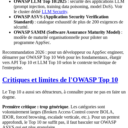
OWASP LLM Top 10:2025
: sécurité des applications LLM
(prompt injection, training data poisoning, model DoS). Voir
le cluster dédié
LLM Security
.
OWASP ASVS (Application Security Verification
Standard)
: catalogue exhaustif de plus de 200 exigences de
sécurité.
OWASP SAMM (Software Assurance Maturity Model)
:
modèle de maturité organisationnelle pour piloter un
programme AppSec.
Recommandation 2026 : pour un développeur ou AppSec engineer,
démarrer par OWASP Top 10 Web pour les fondamentaux, élargir
vers API Top 10 et LLM Top 10 selon le contexte technique de
l'entreprise.
Critiques et limites de l'OWASP Top 10
Le Top 10 a aussi ses détracteurs, à connaître pour ne pas en faire un
dogme.
Première critique : trop générique
. Les catégories sont
volontairement larges (Broken Access Control couvre BOLA,
IDOR, forced browsing, escalade verticale, etc.). Pour un pentest
approfondi, le Top 10 ne suffit pas, il faut basculer sur OWASP
ASVS qui est plus granulaire.