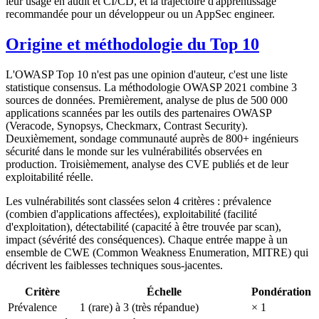
leur usage en audit et CI/CD, et la trajectoire d'apprentissage
recommandée pour un développeur ou un AppSec engineer.
Origine et méthodologie du Top 10
L'OWASP Top 10 n'est pas une opinion d'auteur, c'est une liste
statistique consensus. La méthodologie OWASP 2021 combine 3
sources de données. Premièrement, analyse de plus de 500 000
applications scannées par les outils des partenaires OWASP
(Veracode, Synopsys, Checkmarx, Contrast Security).
Deuxièmement, sondage communauté auprès de 800+ ingénieurs
sécurité dans le monde sur les vulnérabilités observées en
production. Troisièmement, analyse des CVE publiés et de leur
exploitabilité réelle.
Les vulnérabilités sont classées selon 4 critères : prévalence
(combien d'applications affectées), exploitabilité (facilité
d'exploitation), détectabilité (capacité à être trouvée par scan),
impact (sévérité des conséquences). Chaque entrée mappe à un
ensemble de CWE (Common Weakness Enumeration, MITRE) qui
décrivent les faiblesses techniques sous-jacentes.
Critère
Échelle
Pondération
Prévalence
1 (rare) à 3 (très répandue)
× 1