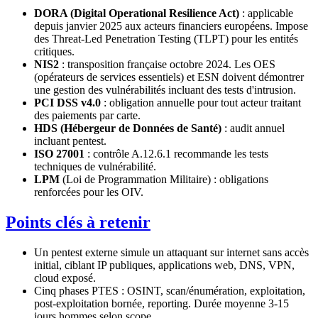
DORA (Digital Operational Resilience Act)
: applicable
depuis janvier 2025 aux acteurs financiers européens. Impose
des Threat-Led Penetration Testing (TLPT) pour les entités
critiques.
NIS2
: transposition française octobre 2024. Les OES
(opérateurs de services essentiels) et ESN doivent démontrer
une gestion des vulnérabilités incluant des tests d'intrusion.
PCI DSS v4.0
: obligation annuelle pour tout acteur traitant
des paiements par carte.
HDS (Hébergeur de Données de Santé)
: audit annuel
incluant pentest.
ISO 27001
: contrôle A.12.6.1 recommande les tests
techniques de vulnérabilité.
LPM
(Loi de Programmation Militaire) : obligations
renforcées pour les OIV.
Points clés à retenir
Un pentest externe simule un attaquant sur internet sans accès
initial, ciblant IP publiques, applications web, DNS, VPN,
cloud exposé.
Cinq phases PTES : OSINT, scan/énumération, exploitation,
post-exploitation bornée, reporting. Durée moyenne 3-15
jours hommes selon scope.