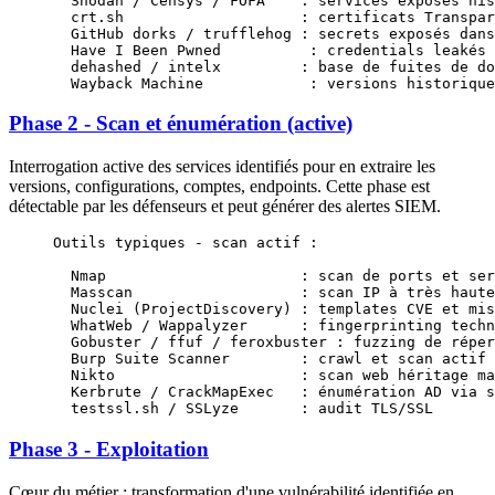
  Shodan / Censys / FOFA    : services exposés his
  crt.sh                    : certificats Transpar
  GitHub dorks / trufflehog : secrets exposés dans
  Have I Been Pwned          : credentials leakés 
  dehashed / intelx         : base de fuites de do
  Wayback Machine            : versions historique
Phase 2 - Scan et énumération (active)
Interrogation active des services identifiés pour en extraire les
versions, configurations, comptes, endpoints. Cette phase est
détectable par les défenseurs et peut générer des alertes SIEM.
Outils typiques - scan actif :
  Nmap                      : scan de ports et ser
  Masscan                   : scan IP à très haute
  Nuclei (ProjectDiscovery) : templates CVE et mis
  WhatWeb / Wappalyzer      : fingerprinting techn
  Gobuster / ffuf / feroxbuster : fuzzing de réper
  Burp Suite Scanner        : crawl et scan actif 
  Nikto                     : scan web héritage ma
  Kerbrute / CrackMapExec   : énumération AD via s
  testssl.sh / SSLyze       : audit TLS/SSL
Phase 3 - Exploitation
Cœur du métier : transformation d'une vulnérabilité identifiée en