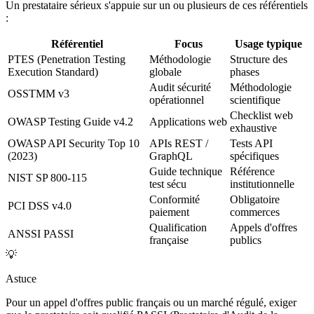
Un prestataire sérieux s'appuie sur un ou plusieurs de ces référentiels
:
Référentiel
Focus
Usage typique
PTES (Penetration Testing
Méthodologie
Structure des
Execution Standard)
globale
phases
Audit sécurité
Méthodologie
OSSTMM v3
opérationnel
scientifique
Checklist web
OWASP Testing Guide v4.2
Applications web
exhaustive
OWASP API Security Top 10
APIs REST /
Tests API
(2023)
GraphQL
spécifiques
Guide technique
Référence
NIST SP 800-115
test sécu
institutionnelle
Conformité
Obligatoire
PCI DSS v4.0
paiement
commerces
Qualification
Appels d'offres
ANSSI PASSI
française
publics
💡
Astuce
Pour un appel d'offres public français ou un marché régulé, exiger