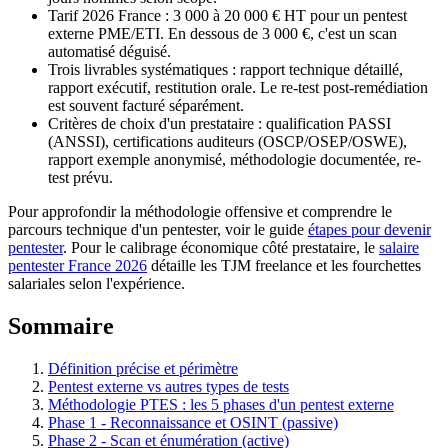
Tarif 2026 France : 3 000 à 20 000 € HT pour un pentest
externe PME/ETI. En dessous de 3 000 €, c'est un scan
automatisé déguisé.
Trois livrables systématiques : rapport technique détaillé,
rapport exécutif, restitution orale. Le re-test post-remédiation
est souvent facturé séparément.
Critères de choix d'un prestataire : qualification PASSI
(ANSSI), certifications auditeurs (OSCP/OSEP/OSWE),
rapport exemple anonymisé, méthodologie documentée, re-
test prévu.
Pour approfondir la méthodologie offensive et comprendre le
parcours technique d'un pentester, voir le guide
étapes pour devenir
pentester
. Pour le calibrage économique côté prestataire, le
salaire
pentester France 2026
détaille les TJM freelance et les fourchettes
salariales selon l'expérience.
Sommaire
Définition précise et périmètre
Pentest externe vs autres types de tests
Méthodologie PTES : les 5 phases d'un pentest externe
Phase 1 - Reconnaissance et OSINT (passive)
Phase 2 - Scan et énumération (active)