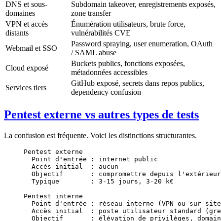
DNS et sous-
Subdomain takeover, enregistrements exposés,
domaines
zone transfer
VPN et accès
Énumération utilisateurs, brute force,
distants
vulnérabilités CVE
Password spraying, user enumeration, OAuth
Webmail et SSO
/ SAML abuse
Buckets publics, fonctions exposées,
Cloud exposé
métadonnées accessibles
GitHub exposé, secrets dans repos publics,
Services tiers
dependency confusion
Pentest externe vs autres types de tests
La confusion est fréquente. Voici les distinctions structurantes.
Pentest externe
  Point d'entrée : internet public
  Accès initial  : aucun
  Objectif       : compromettre depuis l'extérieur
  Typique        : 3-15 jours, 3-20 k€
Pentest interne
  Point d'entrée : réseau interne (VPN ou sur site
  Accès initial  : poste utilisateur standard (gre
  Objectif       : élévation de privilèges, domain