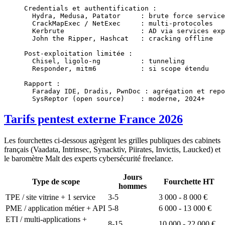
Credentials et authentification :
  Hydra, Medusa, Patator     : brute force service
  CrackMapExec / NetExec     : multi-protocoles
  Kerbrute                   : AD via services exp
  John the Ripper, Hashcat   : cracking offline
Post-exploitation limitée :
  Chisel, ligolo-ng          : tunneling
  Responder, mitm6           : si scope étendu
Rapport :
  Faraday IDE, Dradis, PwnDoc : agrégation et repo
  SysReptor (open source)    : moderne, 2024+
Tarifs pentest externe France 2026
Les fourchettes ci-dessous agrègent les grilles publiques des cabinets
français (Vaadata, Intrinsec, Synacktiv, Piirates, Invictis, Laucked) et
le baromètre Malt des experts cybersécurité freelance.
Jours
Type de scope
Fourchette HT
hommes
TPE / site vitrine + 1 service
3-5
3 000 - 8 000 €
PME / application métier + API
5-8
6 000 - 13 000 €
ETI / multi-applications +
8-15
10 000 - 22 000 €