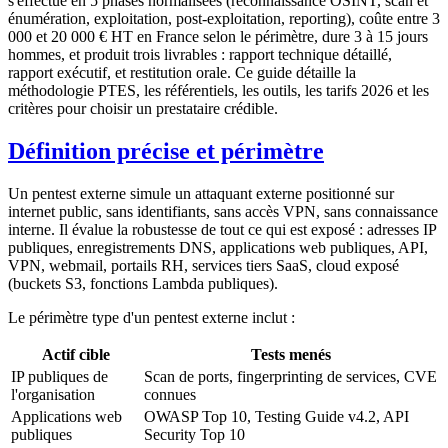
s'effectue en 5 phases normalisées (reconnaissance OSINT, scan et
énumération, exploitation, post-exploitation, reporting), coûte entre 3
000 et 20 000 € HT en France selon le périmètre, dure 3 à 15 jours
hommes, et produit trois livrables : rapport technique détaillé,
rapport exécutif, et restitution orale. Ce guide détaille la
méthodologie PTES, les référentiels, les outils, les tarifs 2026 et les
critères pour choisir un prestataire crédible.
Définition précise et périmètre
Un pentest externe simule un attaquant externe positionné sur
internet public, sans identifiants, sans accès VPN, sans connaissance
interne. Il évalue la robustesse de tout ce qui est exposé : adresses IP
publiques, enregistrements DNS, applications web publiques, API,
VPN, webmail, portails RH, services tiers SaaS, cloud exposé
(buckets S3, fonctions Lambda publiques).
Le périmètre type d'un pentest externe inclut :
Actif cible
Tests menés
IP publiques de
Scan de ports, fingerprinting de services, CVE
l'organisation
connues
Applications web
OWASP Top 10, Testing Guide v4.2, API
publiques
Security Top 10