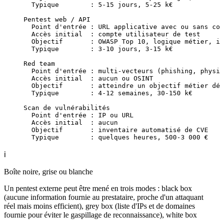
  Typique        : 5-15 jours, 5-25 k€
Pentest web / API
  Point d'entrée : URL applicative avec ou sans co
  Accès initial  : compte utilisateur de test
  Objectif       : OWASP Top 10, logique métier, i
  Typique        : 3-10 jours, 3-15 k€
Red team
  Point d'entrée : multi-vecteurs (phishing, physi
  Accès initial  : aucun ou OSINT
  Objectif       : atteindre un objectif métier dé
  Typique        : 4-12 semaines, 30-150 k€
Scan de vulnérabilités
  Point d'entrée : IP ou URL
  Accès initial  : aucun
  Objectif       : inventaire automatisé de CVE
  Typique        : quelques heures, 500-3 000 €
ℹ️
Boîte noire, grise ou blanche
Un pentest externe peut être mené en trois modes : black box
(aucune information fournie au prestataire, proche d'un attaquant
réel mais moins efficient), grey box (liste d'IPs et de domaines
fournie pour éviter le gaspillage de reconnaissance), white box