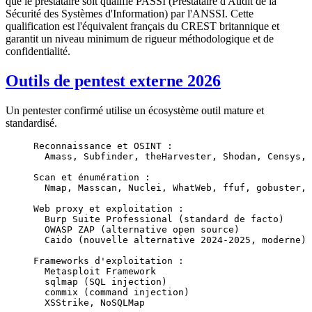
que le prestataire soit qualifié PASSI (Prestataire d'Audit de la
Sécurité des Systèmes d'Information) par l'ANSSI. Cette
qualification est l'équivalent français du CREST britannique et
garantit un niveau minimum de rigueur méthodologique et de
confidentialité.
Outils de pentest externe 2026
Un pentester confirmé utilise un écosystème outil mature et
standardisé.
Reconnaissance et OSINT :
  Amass, Subfinder, theHarvester, Shodan, Censys, 
Scan et énumération :
  Nmap, Masscan, Nuclei, WhatWeb, ffuf, gobuster, 
Web proxy et exploitation :
  Burp Suite Professional (standard de facto)
  OWASP ZAP (alternative open source)
  Caido (nouvelle alternative 2024-2025, moderne)
Frameworks d'exploitation :
  Metasploit Framework
  sqlmap (SQL injection)
  commix (command injection)
  XSStrike, NoSQLMap