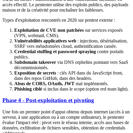
accès effectif. Le pentester utilise des exploits publics, des payloads
maison et de la créativité pour enchaîner les faiblesses.
Types d'exploitation rencontrés en 2026 sur pentest externe :
Exploitation de CVE non patchées
sur services exposés
(VPN, webmail, CMS).
Vulnérabilités applicatives web
: injections, désérialisation,
SSRF vers métadonnées cloud, authentification cassée.
Credential stuffing et password spraying
contre portails
publics.
Subdomain takeover
via DNS orphelins pointant vers SaaS
décommissionnés.
Exposition de secrets
: clés API dans du JavaScript front,
dans des repos GitHub, dans des headers.
Abus de CORS, OAuth, JWT
mal implémentés.
Phishing ciblé
si inclus dans le scope (option red team light).
Phase 4 - Post-exploitation et pivoting
Une fois un premier point d'appui obtenu depuis internet (accès à un
serveur, à une application ou à un compte utilisateur), le pentester
évalue l'impact réel : pivot vers le réseau interne, accès aux bases de
données, exfiltration de fichiers sensibles, obtention de credentials