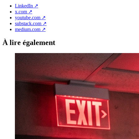
LinkedIn
↗
x.com
↗
youtube.com
↗
substack.com
↗
medium.com
↗
À lire également