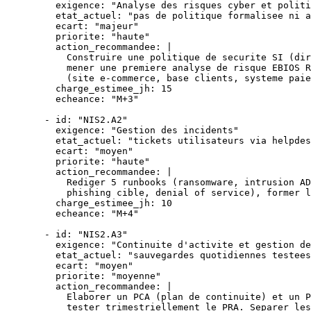
    exigence
: 
"Analyse des risques cyber et politi
    etat_actuel
: 
"pas de politique formalisee ni a
    ecart
: 
"majeur"
    priorite
: 
"haute"
    action_recommandee
: 
|
      Construire une politique de securite SI (dir
      mener une premiere analyse de risque EBIOS R
      (site e-commerce, base clients, systeme paie
    charge_estimee_jh
: 
15
    echeance
: 
"M+3"
  - 
id
: 
"NIS2.A2"
    exigence
: 
"Gestion des incidents"
    etat_actuel
: 
"tickets utilisateurs via helpdes
    ecart
: 
"moyen"
    priorite
: 
"haute"
    action_recommandee
: 
|
      Rediger 5 runbooks (ransomware, intrusion AD
      phishing cible, denial of service), former l
    charge_estimee_jh
: 
10
    echeance
: 
"M+4"
  - 
id
: 
"NIS2.A3"
    exigence
: 
"Continuite d'activite et gestion de
    etat_actuel
: 
"sauvegardes quotidiennes testees
    ecart
: 
"moyen"
    priorite
: 
"moyenne"
    action_recommandee
: 
|
      Elaborer un PCA (plan de continuite) et un P
      tester trimestriellement le PRA. Separer les