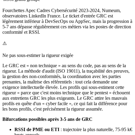
Fourchettes Apec Cadres Cybersécurité 2023-2024, Numeum,
observatoires LinkedIn France. Le ticket d'entrée GRC est
légèrement inférieur à DevSecOps ou AppSec, mais la progression à
5-7 ans dépasse régulièrement ces métiers via les postes de direction
conformité et RSSI.
⚠️
Ne pas sous-estimer la rigueur exigée
Le GRC est « non technique » au sens du code, pas au sens de la
rigueur. La méthode d'audit (ISO 19011), la traçabilité des preuves,
la gestion des non-conformités, la coordination avec les parties
prenantes, la maîtrise des référentiels : tout cela demande une
exigence intellectuelle élevée. Les profils qui sous-estiment cette
rigueur « parce que c'est moins technique que le pentest » échouent
aux entretiens GRC les plus exigeants. Le GRC attire les mauvais
profils en quête d'un « cyber facile », ce qui fait la différence pour
les bons profils, c'est précisément la rigueur assumée.
Bifurcations possibles après 3-5 ans de GRC
RSSI de PME ou ETI
: trajectoire la plus naturelle, 75-95 k€
bruts annuels.