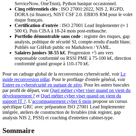
ServiceNow, OneTrust), Python basique occasionnel.
Cinq référentiels clés
: ISO 27001:2022, NIS 2, RGPD,
DORA (si finance), NIST CSF 2.0. EBIOS RM pour le volet
risque français.
Certification d'entrée
: ISO 27001 Lead Implementer (≈ 1
500 €). Puis CISA à 18-24 mois post-embauche.
Portfolio démontrable sans code
: registre des risques, gap
analysis, politique de sécurité SI, compte-rendu d'audit blanc.
Publiés sur GitHub public en Markdown / YAML.
Salaires juniors 38-55 k€
. Progression +5 ans vers
responsable conformité ou RSSI PME à 75-100 k€, direction
conformité grand groupe à 110-170 k€.
Pour un cadrage global de la reconversion cybersécurité, voir
Le
guide reconversion pillar
. Pour le profilage d'entrée général, voir
Entrer en cybersécurité en partant de zéro
. Pour les autres bascules
par profil de départ, voir
Quel métier cyber viser quand on vient du
développement ?
et
Quel métier cyber viser quand on vient du
support IT ?
. L'
accompagnement cyber 6 mois
propose un cursus
spécifique GRC avec préparation ISO 27001 Lead Implementer
intégrée, ateliers de construction de livrables (risk register, gap
analysis NIS 2, PSSI) et coaching d'entretien cabinet-type.
Sommaire