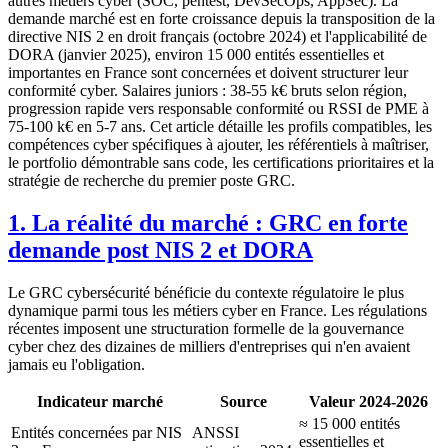
autres métiers cyber (SOC, pentest, DevSecOps, AppSec). La
demande marché est en forte croissance depuis la transposition de la
directive NIS 2 en droit français (octobre 2024) et l'applicabilité de
DORA (janvier 2025), environ 15 000 entités essentielles et
importantes en France sont concernées et doivent structurer leur
conformité cyber. Salaires juniors : 38-55 k€ bruts selon région,
progression rapide vers responsable conformité ou RSSI de PME à
75-100 k€ en 5-7 ans. Cet article détaille les profils compatibles, les
compétences cyber spécifiques à ajouter, les référentiels à maîtriser,
le portfolio démontrable sans code, les certifications prioritaires et la
stratégie de recherche du premier poste GRC.
1. La réalité du marché : GRC en forte
demande post NIS 2 et DORA
Le GRC cybersécurité bénéficie du contexte régulatoire le plus
dynamique parmi tous les métiers cyber en France. Les régulations
récentes imposent une structuration formelle de la gouvernance
cyber chez des dizaines de milliers d'entreprises qui n'en avaient
jamais eu l'obligation.
Indicateur marché
Source
Valeur 2024-2026
≈ 15 000 entités
Entités concernées par NIS
ANSSI
essentielles et