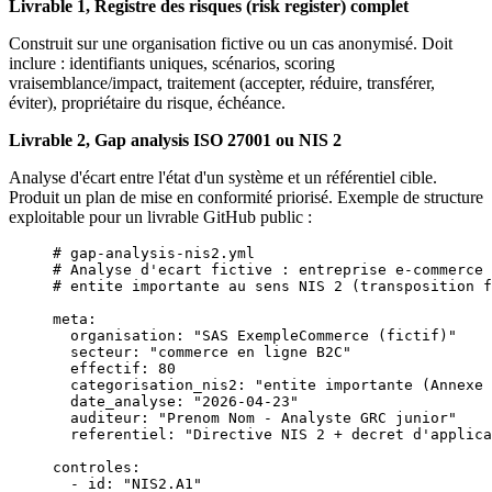
Livrable 1, Registre des risques (risk register) complet
Construit sur une organisation fictive ou un cas anonymisé. Doit
inclure : identifiants uniques, scénarios, scoring
vraisemblance/impact, traitement (accepter, réduire, transférer,
éviter), propriétaire du risque, échéance.
Livrable 2, Gap analysis ISO 27001 ou NIS 2
Analyse d'écart entre l'état d'un système et un référentiel cible.
Produit un plan de mise en conformité priorisé. Exemple de structure
exploitable pour un livrable GitHub public :
# gap-analysis-nis2.yml
# Analyse d'ecart fictive : entreprise e-commerce 
# entite importante au sens NIS 2 (transposition f
meta
:
  organisation
: 
"SAS ExempleCommerce (fictif)"
  secteur
: 
"commerce en ligne B2C"
  effectif
: 
80
  categorisation_nis2
: 
"entite importante (Annexe 
  date_analyse
: 
"2026-04-23"
  auditeur
: 
"Prenom Nom - Analyste GRC junior"
  referentiel
: 
"Directive NIS 2 + decret d'applica
controles
:
  - 
id
: 
"NIS2.A1"