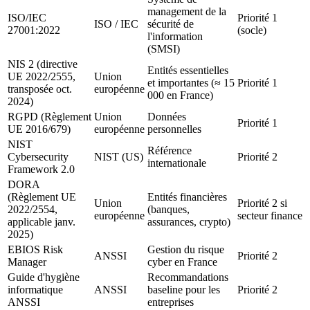
management de la
ISO/IEC
Priorité 1
ISO / IEC
sécurité de
27001:2022
(socle)
l'information
(SMSI)
NIS 2 (directive
Entités essentielles
UE 2022/2555,
Union
et importantes (≈ 15
Priorité 1
transposée oct.
européenne
000 en France)
2024)
RGPD (Règlement
Union
Données
Priorité 1
UE 2016/679)
européenne
personnelles
NIST
Référence
Cybersecurity
NIST (US)
Priorité 2
internationale
Framework 2.0
DORA
(Règlement UE
Entités financières
Union
Priorité 2 si
2022/2554,
(banques,
européenne
secteur finance
applicable janv.
assurances, crypto)
2025)
EBIOS Risk
Gestion du risque
ANSSI
Priorité 2
Manager
cyber en France
Guide d'hygiène
Recommandations
informatique
ANSSI
baseline pour les
Priorité 2
ANSSI
entreprises