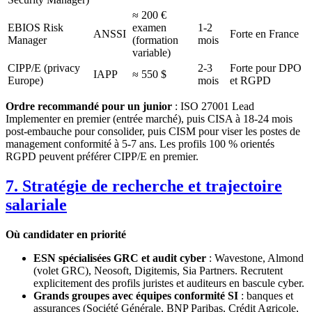
≈ 200 €
EBIOS Risk
examen
1-2
ANSSI
Forte en France
Manager
(formation
mois
variable)
CIPP/E (privacy
2-3
Forte pour DPO
IAPP
≈ 550 $
Europe)
mois
et RGPD
Ordre recommandé pour un junior
: ISO 27001 Lead
Implementer en premier (entrée marché), puis CISA à 18-24 mois
post-embauche pour consolider, puis CISM pour viser les postes de
management conformité à 5-7 ans. Les profils 100 % orientés
RGPD peuvent préférer CIPP/E en premier.
7. Stratégie de recherche et trajectoire
salariale
Où candidater en priorité
ESN spécialisées GRC et audit cyber
: Wavestone, Almond
(volet GRC), Neosoft, Digitemis, Sia Partners. Recrutent
explicitement des profils juristes et auditeurs en bascule cyber.
Grands groupes avec équipes conformité SI
: banques et
assurances (Société Générale, BNP Paribas, Crédit Agricole,