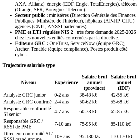
AXA, Allianz), énergie (EDF, Engie, TotalEnergies), télécom
(Orange, SFR, Bouygues Telecom).
Secteur public
: ministères (Direction Générale des Finances
Publiques, Ministère de l'Intérieur), hôpitaux (AP-HP, CHU),
agences (CNIL, ANSSI partenaires).
PME et ETI régulées NIS 2
: très forte demande 2025-2026
chez les nouvelles entités concernées par la directive.
Éditeurs GRC
: OneTrust, ServiceNow (équipe GRC),
Archer, Tenable (équipe compliance). Postes produit côté
cyber.
Trajectoire salariale type
Salaire brut
Salaire brut
Niveau
Expérience
annuel
annuel
(province)
(IDF)
Analyste GRC junior
0-2 ans
38-48 k€
42-55 k€
Analyste GRC confirmé
2-4 ans
50-62 k€
55-68 k€
Responsable conformité
4-7 ans
60-78 k€
65-85 k€
SI senior
Responsable GRC /
7-10 ans
75-95 k€
85-110 k€
RSSI de PME
Directeur conformité SI /
10+ ans
95-130 k€
110-170 k€
RSSI grand groupe