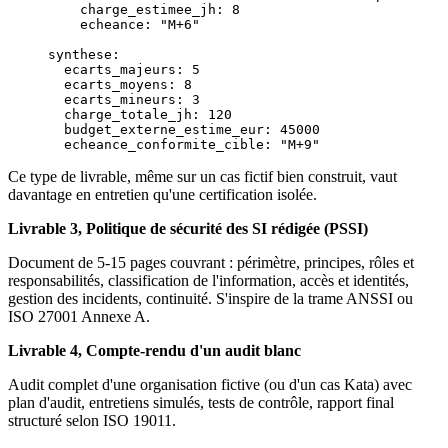
    charge_estimee_jh
: 
8
    echeance
: 
"M+6"
synthese
:
  ecarts_majeurs
: 
5
  ecarts_moyens
: 
8
  ecarts_mineurs
: 
3
  charge_totale_jh
: 
120
  budget_externe_estime_eur
: 
45000
  echeance_conformite_cible
: 
"M+9"
Ce type de livrable, même sur un cas fictif bien construit, vaut
davantage en entretien qu'une certification isolée.
Livrable 3, Politique de sécurité des SI rédigée (PSSI)
Document de 5-15 pages couvrant : périmètre, principes, rôles et
responsabilités, classification de l'information, accès et identités,
gestion des incidents, continuité. S'inspire de la trame ANSSI ou
ISO 27001 Annexe A.
Livrable 4, Compte-rendu d'un audit blanc
Audit complet d'une organisation fictive (ou d'un cas Kata) avec
plan d'audit, entretiens simulés, tests de contrôle, rapport final
structuré selon ISO 19011.