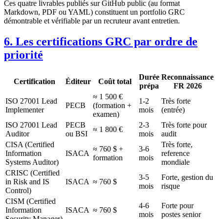
Ces quatre livrables publiés sur GitHub public (au format
Markdown, PDF ou YAML) constituent un portfolio GRC
démontrable et vérifiable par un recruteur avant entretien.
6. Les certifications GRC par ordre de
priorité
Durée
Reconnaissance
Certification
Éditeur
Coût total
prépa
FR 2026
≈ 1 500 €
ISO 27001 Lead
1-2
Très forte
PECB
(formation +
Implementer
mois
(entrée)
examen)
ISO 27001 Lead
PECB
2-3
Très forte pour
≈ 1 800 €
Auditor
ou BSI
mois
audit
CISA (Certified
Très forte,
≈ 760 $ +
3-6
Information
ISACA
reference
formation
mois
Systems Auditor)
mondiale
CRISC (Certified
3-5
Forte, gestion du
in Risk and IS
ISACA
≈ 760 $
mois
risque
Control)
CISM (Certified
4-6
Forte pour
Information
ISACA
≈ 760 $
mois
postes senior
Security Manager)