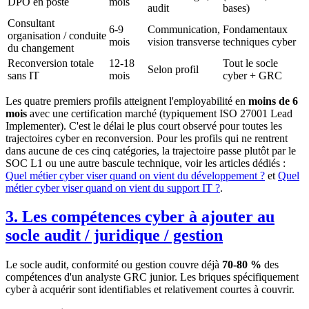
DPO en poste
mois
audit
bases)
Consultant
6-9
Communication,
Fondamentaux
organisation / conduite
mois
vision transverse
techniques cyber
du changement
Reconversion totale
12-18
Tout le socle
Selon profil
sans IT
mois
cyber + GRC
Les quatre premiers profils atteignent l'employabilité en
moins de 6
mois
avec une certification marché (typiquement ISO 27001 Lead
Implementer). C'est le délai le plus court observé pour toutes les
trajectoires cyber en reconversion. Pour les profils qui ne rentrent
dans aucune de ces cinq catégories, la trajectoire passe plutôt par le
SOC L1 ou une autre bascule technique, voir les articles dédiés :
Quel métier cyber viser quand on vient du développement ?
et
Quel
métier cyber viser quand on vient du support IT ?
.
3. Les compétences cyber à ajouter au
socle audit / juridique / gestion
Le socle audit, conformité ou gestion couvre déjà
70-80 %
des
compétences d'un analyste GRC junior. Les briques spécifiquement
cyber à acquérir sont identifiables et relativement courtes à couvrir.