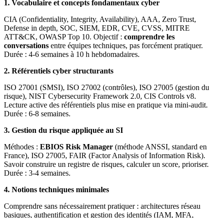
1. Vocabulaire et concepts fondamentaux cyber
CIA (Confidentiality, Integrity, Availability), AAA, Zero Trust,
Defense in depth, SOC, SIEM, EDR, CVE, CVSS, MITRE
ATT&CK, OWASP Top 10. Objectif :
comprendre les
conversations
entre équipes techniques, pas forcément pratiquer.
Durée : 4-6 semaines à 10 h hebdomadaires.
2. Référentiels cyber structurants
ISO 27001 (SMSI), ISO 27002 (contrôles), ISO 27005 (gestion du
risque), NIST Cybersecurity Framework 2.0, CIS Controls v8.
Lecture active des référentiels plus mise en pratique via mini-audit.
Durée : 6-8 semaines.
3. Gestion du risque appliquée au SI
Méthodes :
EBIOS Risk Manager
(méthode ANSSI, standard en
France), ISO 27005, FAIR (Factor Analysis of Information Risk).
Savoir construire un registre de risques, calculer un score, prioriser.
Durée : 3-4 semaines.
4. Notions techniques minimales
Comprendre sans nécessairement pratiquer : architectures réseau
basiques, authentification et gestion des identités (IAM, MFA,