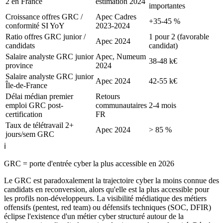
2 en France
estimation 2024
importantes
Croissance offres GRC /
Apec Cadres
+35-45 %
conformité SI YoY
2023-2024
Ratio offres GRC junior /
1 pour 2 (favorable
Apec 2024
candidats
candidat)
Salaire analyste GRC junior
Apec, Numeum
38-48 k€
province
2024
Salaire analyste GRC junior
Apec 2024
42-55 k€
Île-de-France
Délai médian premier
Retours
emploi GRC post-
communautaires
2-4 mois
certification
FR
Taux de télétravail 2+
Apec 2024
> 85 %
jours/sem GRC
ℹ️
GRC = porte d'entrée cyber la plus accessible en 2026
Le GRC est paradoxalement la trajectoire cyber la moins connue des
candidats en reconversion, alors qu'elle est la plus accessible pour
les profils non-développeurs. La visibilité médiatique des métiers
offensifs (pentest, red team) ou défensifs techniques (SOC, DFIR)
éclipse l'existence d'un métier cyber structuré autour de la