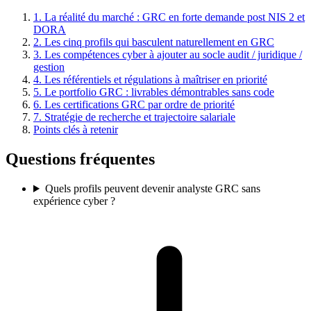
1. La réalité du marché : GRC en forte demande post NIS 2 et
DORA
2. Les cinq profils qui basculent naturellement en GRC
3. Les compétences cyber à ajouter au socle audit / juridique /
gestion
4. Les référentiels et régulations à maîtriser en priorité
5. Le portfolio GRC : livrables démontrables sans code
6. Les certifications GRC par ordre de priorité
7. Stratégie de recherche et trajectoire salariale
Points clés à retenir
Questions fréquentes
Quels profils peuvent devenir analyste GRC sans
expérience cyber ?