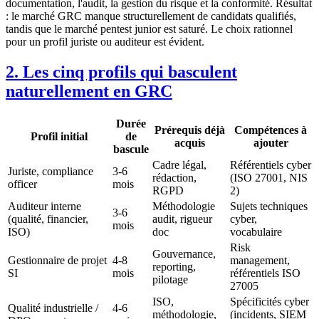
documentation, l'audit, la gestion du risque et la conformité. Résultat
: le marché GRC manque structurellement de candidats qualifiés,
tandis que le marché pentest junior est saturé. Le choix rationnel
pour un profil juriste ou auditeur est évident.
2. Les cinq profils qui basculent
naturellement en GRC
Durée
Prérequis déjà
Compétences à
Profil initial
de
acquis
ajouter
bascule
Cadre légal,
Référentiels cyber
Juriste, compliance
3-6
rédaction,
(ISO 27001, NIS
officer
mois
RGPD
2)
Auditeur interne
Méthodologie
Sujets techniques
3-6
(qualité, financier,
audit, rigueur
cyber,
mois
ISO)
doc
vocabulaire
Risk
Gouvernance,
Gestionnaire de projet
4-8
management,
reporting,
SI
mois
référentiels ISO
pilotage
27005
ISO,
Spécificités cyber
Qualité industrielle /
4-6
méthodologie,
(incidents, SIEM