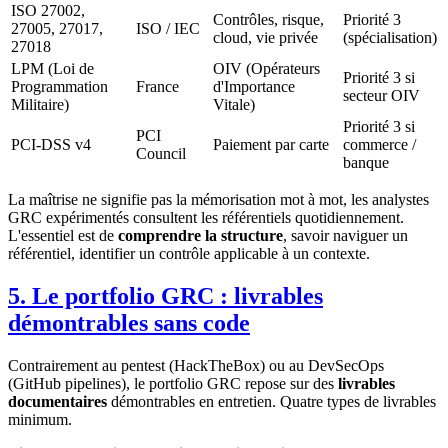
ISO 27002,
Contrôles, risque,
Priorité 3
27005, 27017,
ISO / IEC
cloud, vie privée
(spécialisation)
27018
LPM (Loi de
OIV (Opérateurs
Priorité 3 si
Programmation
France
d'Importance
secteur OIV
Militaire)
Vitale)
Priorité 3 si
PCI
PCI-DSS v4
Paiement par carte
commerce /
Council
banque
La maîtrise ne signifie pas la mémorisation mot à mot, les analystes
GRC expérimentés consultent les référentiels quotidiennement.
L'essentiel est de
comprendre la structure
, savoir naviguer un
référentiel, identifier un contrôle applicable à un contexte.
5. Le portfolio GRC : livrables
démontrables sans code
Contrairement au pentest (HackTheBox) ou au DevSecOps
(GitHub pipelines), le portfolio GRC repose sur des
livrables
documentaires
démontrables en entretien. Quatre types de livrables
minimum.