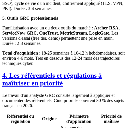
SSO), cycle de vie d'un incident, chiffrement appliqué (TLS, VPN,
PKI). Durée : 3-4 semaines.
5. Outils GRC professionnels
Familiarisation avec un ou deux outils du marché :
Archer RSA
,
ServiceNow GRC
,
OneTrust
,
MetricStream
,
LogicGate
. Les
versions d'essai (free tier, demo) permettent une prise en main.
Durée : 2-3 semaines.
Total d'acquisition
: 18-25 semaines à 10-12 h hebdomadaires, soit
environ 4-6 mois. Très en dessous des 12-24 mois des trajectoires
techniques cyber.
4. Les référentiels et régulations à
maîtriser en priorité
Le travail d'un analyste GRC consiste largement à appliquer et
documenter des référentiels. Cinq priorités couvrent 80 % des sujets
français en 2026.
Référentiel ou
Périmètre
Priorité de
Origine
régulation
d'application
maîtrise
Système de