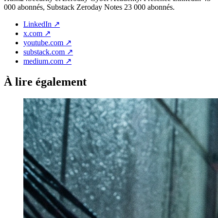
000 abonnés, Substack Zeroday Notes 23 000 abonnés.
LinkedIn
↗
x.com
↗
youtube.com
↗
substack.com
↗
medium.com
↗
À lire également