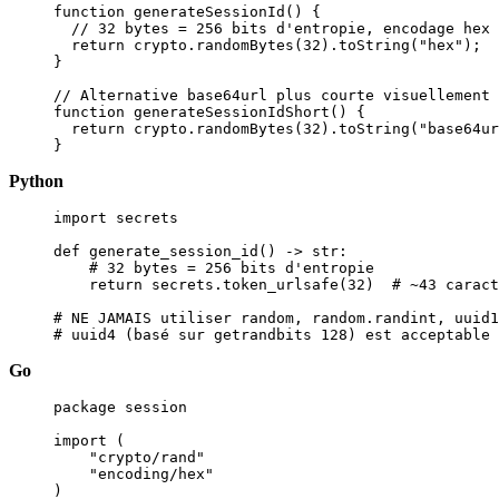
function
 generateSessionId
() {
  // 32 bytes = 256 bits d'entropie, encodage hex 
  return
 crypto.
randomBytes
(
32
).
toString
(
"hex"
);
}
// Alternative base64url plus courte visuellement
function
 generateSessionIdShort
() {
  return
 crypto.
randomBytes
(
32
).
toString
(
"base64ur
}
Python
import
 secrets
def
 generate_session_id
() -> 
str
:
    # 32 bytes = 256 bits d'entropie
    return
 secrets.token_urlsafe(
32
)  
# ~43 caract
# NE JAMAIS utiliser random, random.randint, uuid1
# uuid4 (basé sur getrandbits 128) est acceptable 
Go
package
 session
import
 (
    "
crypto/rand
"
    "
encoding/hex
"
)