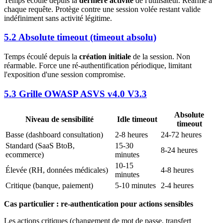
Temps écoulé depuis la
dernière activité
de l'utilisateur. Réarmé à
chaque requête. Protège contre une session volée restant valide
indéfiniment sans activité légitime.
5.2 Absolute timeout (timeout absolu)
Temps écoulé depuis la
création initiale
de la session. Non
réarmable. Force une ré-authentification périodique, limitant
l'exposition d'une session compromise.
5.3 Grille OWASP ASVS v4.0 V3.3
Absolute
Niveau de sensibilité
Idle timeout
timeout
Basse (dashboard consultation)
2-8 heures
24-72 heures
Standard (SaaS BtoB,
15-30
8-24 heures
ecommerce)
minutes
10-15
Élevée (RH, données médicales)
4-8 heures
minutes
Critique (banque, paiement)
5-10 minutes
2-4 heures
Cas particulier : re-authentication pour actions sensibles
Les actions critiques (changement de mot de passe, transfert