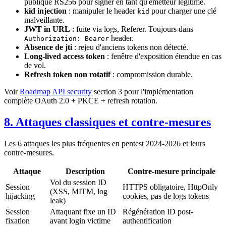
publique RS256 pour signer en tant qu'émetteur légitime.
kid injection
: manipuler le header
pour charger une clé
kid
malveillante.
JWT in URL
: fuite via logs, Referer. Toujours dans
header.
Authorization: Bearer
Absence de jti
: rejeu d'anciens tokens non détecté.
Long-lived access token
: fenêtre d'exposition étendue en cas
de vol.
Refresh token non rotatif
: compromission durable.
Voir
Roadmap API security
section 3 pour l'implémentation
complète OAuth 2.0 + PKCE + refresh rotation.
8. Attaques classiques et contre-mesures
Les 6 attaques les plus fréquentes en pentest 2024-2026 et leurs
contre-mesures.
Attaque
Description
Contre-mesure principale
Vol du session ID
Session
HTTPS obligatoire, HttpOnly
(XSS, MITM, log
hijacking
cookies, pas de logs tokens
leak)
Session
Attaquant fixe un ID
Régénération ID post-
fixation
avant login victime
authentification