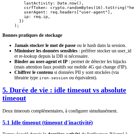
    lastActivity: Date.
now
(),
    csrfToken: crypto.
randomBytes
(
16
).
toString
(
"he
    userAgent: req.headers[
"user-agent"
],
    ip: req.ip,
  })
);
Bonnes pratiques de stockage
Jamais stocker le mot de passe
ou le hash dans la session.
Minimiser les données sensibles
: préférer stocker un user_id
et re-lookup depuis la DB si nécessaire.
Binder au user-agent et IP
: permet de détecter les hijacks
(mais attention faux positifs sur mobile 4G qui change d'IP).
Chiffrer le contenu
si données PII y sont stockées (via
librairie type
ou équivalent).
iron-session
5. Durée de vie : idle timeout vs absolute
timeout
Deux timeouts complémentaires, à configurer simultanément.
5.1 Idle timeout (timeout d'inactivité)