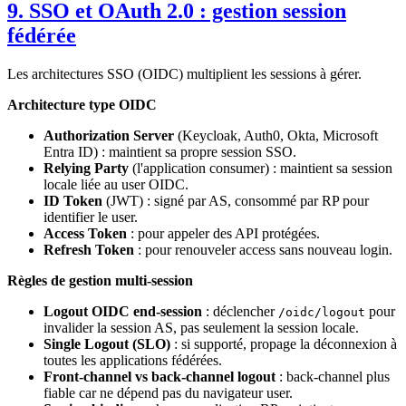
9. SSO et OAuth 2.0 : gestion session
fédérée
Les architectures SSO (OIDC) multiplient les sessions à gérer.
Architecture type OIDC
Authorization Server
(Keycloak, Auth0, Okta, Microsoft
Entra ID) : maintient sa propre session SSO.
Relying Party
(l'application consumer) : maintient sa session
locale liée au user OIDC.
ID Token
(JWT) : signé par AS, consommé par RP pour
identifier le user.
Access Token
: pour appeler des API protégées.
Refresh Token
: pour renouveler access sans nouveau login.
Règles de gestion multi-session
Logout OIDC end-session
: déclencher
pour
/oidc/logout
invalider la session AS, pas seulement la session locale.
Single Logout (SLO)
: si supporté, propage la déconnexion à
toutes les applications fédérées.
Front-channel vs back-channel logout
: back-channel plus
fiable car ne dépend pas du navigateur user.