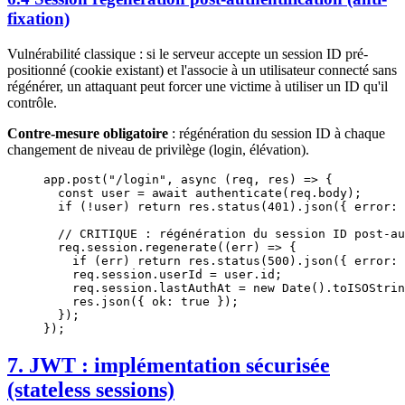
fixation)
Vulnérabilité classique : si le serveur accepte un session ID pré-
positionné (cookie existant) et l'associe à un utilisateur connecté sans
régénérer, un attaquant peut forcer une victime à utiliser un ID qu'il
contrôle.
Contre-mesure obligatoire
: régénération du session ID à chaque
changement de niveau de privilège (login, élévation).
app.
post
(
"/login"
, 
async
 (
req
, 
res
) 
=>
 {
  const
 user
 =
 await
 authenticate
(req.body);
  if
 (
!
user) 
return
 res.
status
(
401
).
json
({ error: 
  // CRITIQUE : régénération du session ID post-au
  req.session.
regenerate
((
err
) 
=>
 {
    if
 (err) 
return
 res.
status
(
500
).
json
({ error: 
    req.session.userId 
=
 user.id;
    req.session.lastAuthAt 
=
 new
 Date
().
toISOStrin
    res.
json
({ ok: 
true
 });
  });
});
7. JWT : implémentation sécurisée
(stateless sessions)