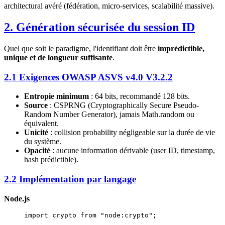
architectural avéré (fédération, micro-services, scalabilité massive).
2. Génération sécurisée du session ID
Quel que soit le paradigme, l'identifiant doit être
imprédictible,
unique et de longueur suffisante
.
2.1 Exigences OWASP ASVS v4.0 V3.2.2
Entropie minimum
: 64 bits, recommandé 128 bits.
Source
: CSPRNG (Cryptographically Secure Pseudo-
Random Number Generator), jamais Math.random ou
équivalent.
Unicité
: collision probability négligeable sur la durée de vie
du système.
Opacité
: aucune information dérivable (user ID, timestamp,
hash prédictible).
2.2 Implémentation par langage
Node.js
import
 crypto 
from
 "node:crypto"
;