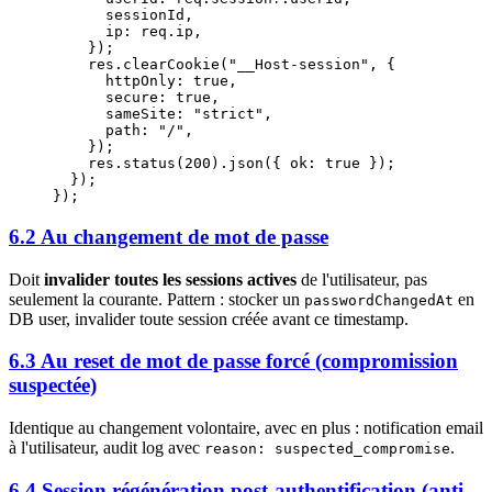
      sessionId,
      ip: req.ip,
    });
    res.
clearCookie
(
"__Host-session"
, {
      httpOnly: 
true
,
      secure: 
true
,
      sameSite: 
"strict"
,
      path: 
"/"
,
    });
    res.
status
(
200
).
json
({ ok: 
true
 });
  });
});
6.2 Au changement de mot de passe
Doit
invalider toutes les sessions actives
de l'utilisateur, pas
seulement la courante. Pattern : stocker un
en
passwordChangedAt
DB user, invalider toute session créée avant ce timestamp.
6.3 Au reset de mot de passe forcé (compromission
suspectée)
Identique au changement volontaire, avec en plus : notification email
à l'utilisateur, audit log avec
.
reason: suspected_compromise
6.4 Session régénération post-authentification (anti-