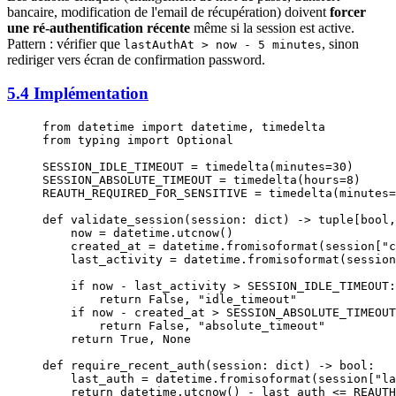
bancaire, modification de l'email de récupération) doivent
forcer
une ré-authentification récente
même si la session est active.
Pattern : vérifier que
, sinon
lastAuthAt > now - 5 minutes
rediriger vers écran de confirmation password.
5.4 Implémentation
from
 datetime 
import
 datetime, timedelta
from
 typing 
import
 Optional
SESSION_IDLE_TIMEOUT
 =
 timedelta(
minutes
=
30
)
SESSION_ABSOLUTE_TIMEOUT
 =
 timedelta(
hours
=
8
)
REAUTH_REQUIRED_FOR_SENSITIVE
 =
 timedelta(
minutes
=
def
 validate_session
(session: 
dict
) -> tuple[
bool
,
    now 
=
 datetime.utcnow()
    created_at 
=
 datetime.fromisoformat(session[
"c
    last_activity 
=
 datetime.fromisoformat(session
    if
 now 
-
 last_activity 
>
 SESSION_IDLE_TIMEOUT
:
        return
 False
, 
"idle_timeout"
    if
 now 
-
 created_at 
>
 SESSION_ABSOLUTE_TIMEOUT
        return
 False
, 
"absolute_timeout"
    return
 True
, 
None
def
 require_recent_auth
(session: 
dict
) -> 
bool
:
    last_auth 
=
 datetime.fromisoformat(session[
"la
    return
 datetime.utcnow() 
-
 last_auth 
<=
 REAUTH