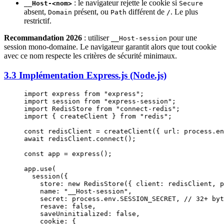
: le navigateur rejette le cookie si
__Host-<nom>
Secure
absent,
présent, ou
différent de
. Le plus
Domain
Path
/
restrictif.
Recommandation 2026
: utiliser
pour une
__Host-session
session mono-domaine. Le navigateur garantit alors que tout cookie
avec ce nom respecte les critères de sécurité minimaux.
3.3 Implémentation Express.js (Node.js)
import
 express 
from
 "express"
;
import
 session 
from
 "express-session"
;
import
 RedisStore 
from
 "connect-redis"
;
import
 { createClient } 
from
 "redis"
;
const
 redisClient
 =
 createClient
({ url: process.en
await
 redisClient.
connect
();
const
 app
 =
 express
();
app.
use
(
  session
({
    store: 
new
 RedisStore
({ client: redisClient, p
    name: 
"__Host-session"
,
    secret: process.env.
SESSION_SECRET
, 
// 32+ byt
    resave: 
false
,
    saveUninitialized: 
false
,
    cookie: {