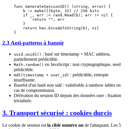
func
 GenerateSessionID
() (
string
, 
error
) {
    b 
:=
 make
([]
byte
, 
32
) 
// 256 bits
    if
 _, err 
:=
 rand.
Read
(b); err 
!=
 nil
 {
        return
 ""
, err
    }
    return
 hex.
EncodeToString
(b), 
nil
}
2.3 Anti-patterns à bannir
: basé sur timestamp + MAC address,
uuid.uuid1()
partiellement prédictible.
en JavaScript : non cryptographique, seed
Math.random()
prédictible.
: prédictible, entropie
md5(timestamp + user_id)
insuffisante.
Base64 d'un hash non salé : vulnérable à rainbow tables en
cas de compromission.
Dérivation du session ID depuis des données user : fixation
trivialisée.
3. Transport sécurisé : cookies durcis
Le cookie de session est
la cible numéro un
de l'attaquant. Les 5