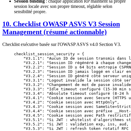
Session binding
: chaque application RP maintient sa propre
session locale avec son propre timeout, réglable selon
sensibilité propre.
10. Checklist OWASP ASVS V3 Session
Management (résumé actionnable)
Checklist exécutive basée sur l'OWASP ASVS v4.0 Section V3.
checklist_session_security 
=
 {
    "V3.1.1"
: 
"Aucun ID de session transmis dans l
    "V3.2.1"
: 
"Session ID régénéré à chaque change
    "V3.2.2"
: 
"Session ID ≥ 64 bits entropie CSPRN
    "V3.2.3"
: 
"Session ID jamais loggé en clair en
    "V3.2.4"
: 
"Session ID généré côté serveur uniq
    "V3.3.1"
: 
"Logout invalide la session côté ser
    "V3.3.2"
: 
"Changement de mot de passe invalide
    "V3.3.3"
: 
"Idle timeout configuré (15-30 min s
    "V3.3.4"
: 
"Absolute timeout configuré (8-24 h 
    "V3.4.1"
: 
"Cookie session avec Secure (HTTPS u
    "V3.4.2"
: 
"Cookie session avec HttpOnly"
,
    "V3.4.3"
: 
"Cookie session avec SameSite=Strict
    "V3.4.4"
: 
"Cookie session avec préfixe __Host-
    "V3.4.5"
: 
"Cookie session avec Path restrictif
    "V3.5.1"
: 
"Si JWT : whitelist d'algorithmes st
    "V3.5.2"
: 
"Si JWT : validation exp, iss, aud, 
    "V3.5.3"
: 
"Si JWT : refresh token rotatif RFC 