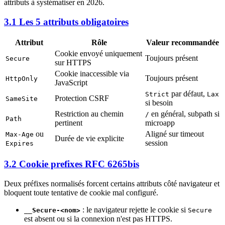
attributs à systématiser en 2026.
3.1 Les 5 attributs obligatoires
Attribut
Rôle
Valeur recommandée
Cookie envoyé uniquement
Toujours présent
Secure
sur HTTPS
Cookie inaccessible via
Toujours présent
HttpOnly
JavaScript
par défaut,
Strict
Lax
Protection CSRF
SameSite
si besoin
Restriction au chemin
en général, subpath si
/
Path
pertinent
microapp
ou
Aligné sur timeout
Max-Age
Durée de vie explicite
session
Expires
3.2 Cookie prefixes RFC 6265bis
Deux préfixes normalisés forcent certains attributs côté navigateur et
bloquent toute tentative de cookie mal configuré.
: le navigateur rejette le cookie si
__Secure-<nom>
Secure
est absent ou si la connexion n'est pas HTTPS.