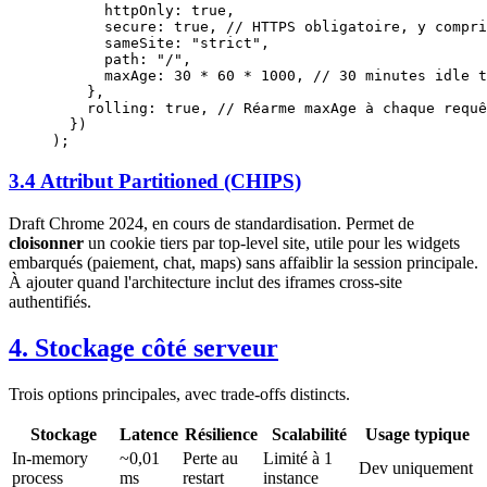
      httpOnly: 
true
,
      secure: 
true
, 
// HTTPS obligatoire, y compri
      sameSite: 
"strict"
,
      path: 
"/"
,
      maxAge: 
30
 *
 60
 *
 1000
, 
// 30 minutes idle t
    },
    rolling: 
true
, 
// Réarme maxAge à chaque requê
  })
);
3.4 Attribut Partitioned (CHIPS)
Draft Chrome 2024, en cours de standardisation. Permet de
cloisonner
un cookie tiers par top-level site, utile pour les widgets
embarqués (paiement, chat, maps) sans affaiblir la session principale.
À ajouter quand l'architecture inclut des iframes cross-site
authentifiés.
4. Stockage côté serveur
Trois options principales, avec trade-offs distincts.
Stockage
Latence
Résilience
Scalabilité
Usage typique
In-memory
~0,01
Perte au
Limité à 1
Dev uniquement
process
ms
restart
instance