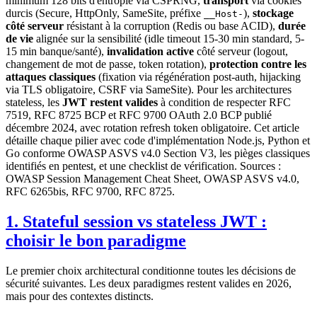
minimum 128 bits d'entropie via CSPRNG,
transport
via cookies
durcis (Secure, HttpOnly, SameSite, préfixe
),
stockage
__Host-
côté serveur
résistant à la corruption (Redis ou base ACID),
durée
de vie
alignée sur la sensibilité (idle timeout 15-30 min standard, 5-
15 min banque/santé),
invalidation active
côté serveur (logout,
changement de mot de passe, token rotation),
protection contre les
attaques classiques
(fixation via régénération post-auth, hijacking
via TLS obligatoire, CSRF via SameSite). Pour les architectures
stateless, les
JWT restent valides
à condition de respecter RFC
7519, RFC 8725 BCP et RFC 9700 OAuth 2.0 BCP publié
décembre 2024, avec rotation refresh token obligatoire. Cet article
détaille chaque pilier avec code d'implémentation Node.js, Python et
Go conforme OWASP ASVS v4.0 Section V3, les pièges classiques
identifiés en pentest, et une checklist de vérification. Sources :
OWASP Session Management Cheat Sheet, OWASP ASVS v4.0,
RFC 6265bis, RFC 9700, RFC 8725.
1. Stateful session vs stateless JWT :
choisir le bon paradigme
Le premier choix architectural conditionne toutes les décisions de
sécurité suivantes. Les deux paradigmes restent valides en 2026,
mais pour des contextes distincts.