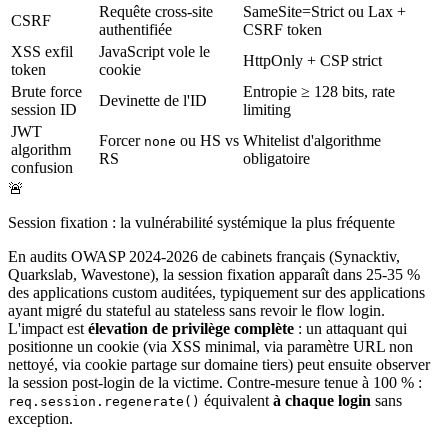
Requête cross-site
SameSite=Strict ou Lax +
CSRF
authentifiée
CSRF token
XSS exfil
JavaScript vole le
HttpOnly + CSP strict
token
cookie
Brute force
Entropie ≥ 128 bits, rate
Devinette de l'ID
session ID
limiting
JWT
Forcer
ou HS vs
Whitelist d'algorithme
none
algorithm
RS
obligatoire
confusion
🚨
Session fixation : la vulnérabilité systémique la plus fréquente
En audits OWASP 2024-2026 de cabinets français (Synacktiv,
Quarkslab, Wavestone), la session fixation apparaît dans 25-35 %
des applications custom auditées, typiquement sur des applications
ayant migré du stateful au stateless sans revoir le flow login.
L'impact est
élevation de privilège complète
: un attaquant qui
positionne un cookie (via XSS minimal, via paramètre URL non
nettoyé, via cookie partage sur domaine tiers) peut ensuite observer
la session post-login de la victime. Contre-mesure tenue à 100 % :
équivalent
à chaque login
sans
req.session.regenerate()
exception.