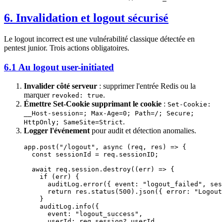
6. Invalidation et logout sécurisé
Le logout incorrect est une vulnérabilité classique détectée en
pentest junior. Trois actions obligatoires.
6.1 Au logout user-initiated
Invalider côté serveur
: supprimer l'entrée Redis ou la
marquer
.
revoked: true
Émettre Set-Cookie supprimant le cookie
:
Set-Cookie:
__Host-session=; Max-Age=0; Path=/; Secure;
.
HttpOnly; SameSite=Strict
Logger l'événement
pour audit et détection anomalies.
app.
post
(
"/logout"
, 
async
 (
req
, 
res
) 
=>
 {
  const
 sessionId
 =
 req.sessionID;
  await
 req.session.
destroy
((
err
) 
=>
 {
    if
 (err) {
      auditLog.
error
({ event: 
"logout_failed"
, ses
      return
 res.
status
(
500
).
json
({ error: 
"Logout
    }
    auditLog.
info
({
      event: 
"logout_success"
,
      userId: req.session?.userId,