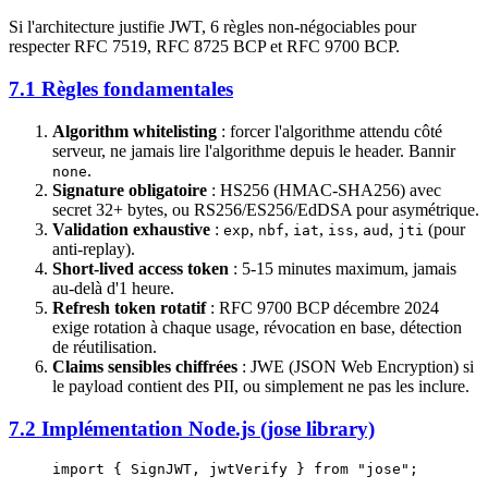
Si l'architecture justifie JWT, 6 règles non-négociables pour
respecter RFC 7519, RFC 8725 BCP et RFC 9700 BCP.
7.1 Règles fondamentales
Algorithm whitelisting
: forcer l'algorithme attendu côté
serveur, ne jamais lire l'algorithme depuis le header. Bannir
.
none
Signature obligatoire
: HS256 (HMAC-SHA256) avec
secret 32+ bytes, ou RS256/ES256/EdDSA pour asymétrique.
Validation exhaustive
:
,
,
,
,
,
(pour
exp
nbf
iat
iss
aud
jti
anti-replay).
Short-lived access token
: 5-15 minutes maximum, jamais
au-delà d'1 heure.
Refresh token rotatif
: RFC 9700 BCP décembre 2024
exige rotation à chaque usage, révocation en base, détection
de réutilisation.
Claims sensibles chiffrées
: JWE (JSON Web Encryption) si
le payload contient des PII, ou simplement ne pas les inclure.
7.2 Implémentation Node.js (jose library)
import
 { SignJWT, jwtVerify } 
from
 "jose"
;