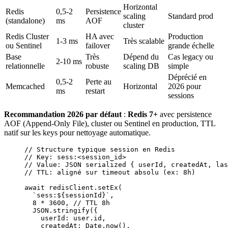
Horizontal
Redis
0,5-2
Persistence
scaling
Standard prod
(standalone)
ms
AOF
cluster
Redis Cluster
HA avec
Production
1-3 ms
Très scalable
ou Sentinel
failover
grande échelle
Base
Très
Dépend du
Cas legacy ou
2-10 ms
relationnelle
robuste
scaling DB
simple
Déprécié en
0,5-2
Perte au
Memcached
Horizontal
2026 pour
ms
restart
sessions
Recommandation 2026 par défaut
:
Redis 7+
avec persistence
AOF (Append-Only File), cluster ou Sentinel en production, TTL
natif sur les keys pour nettoyage automatique.
// Structure typique session en Redis
// Key: sess:<session_id>
// Value: JSON serialized { userId, createdAt, las
// TTL: aligné sur timeout absolu (ex: 8h)
await
 redisClient.
setEx
(
  `sess:${
sessionId
}`
,
  8
 *
 3600
, 
// TTL 8h
  JSON
.
stringify
({
    userId: user.id,
    createdAt: Date.
now
(),