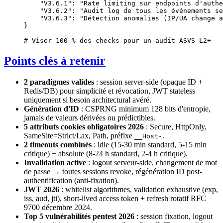
    "V3.6.1"
: 
"Rate limiting sur endpoints d'authe
    "V3.6.2"
: 
"Audit log de tous les événements se
    "V3.6.3"
: 
"Détection anomalies (IP/UA change a
}
# Viser 100 % des checks pour un audit ASVS L2+
Points clés à retenir
2 paradigmes valides
: session server-side (opaque ID +
Redis/DB) pour simplicité et révocation, JWT stateless
uniquement si besoin architectural avéré.
Génération d'ID
: CSPRNG minimum 128 bits d'entropie,
jamais de valeurs dérivées ou prédictibles.
5 attributs cookies obligatoires 2026
: Secure, HttpOnly,
SameSite=Strict/Lax, Path, préfixe
.
__Host-
2 timeouts combinés
: idle (15-30 min standard, 5-15 min
critique) + absolute (8-24 h standard, 2-4 h critique).
Invalidation active
: logout serveur-side, changement de mot
de passe → toutes sessions revoke, régénération ID post-
authentification (anti-fixation).
JWT 2026
: whitelist algorithmes, validation exhaustive (exp,
iss, aud, jti), short-lived access token + refresh rotatif RFC
9700 décembre 2024.
Top 5 vulnérabilités pentest 2026
: session fixation, logout