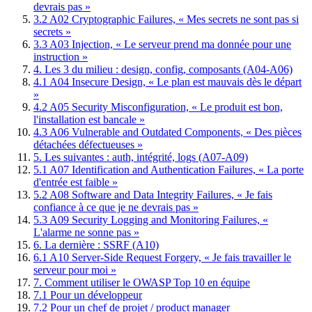
devrais pas »
3.2 A02 Cryptographic Failures, « Mes secrets ne sont pas si
secrets »
3.3 A03 Injection, « Le serveur prend ma donnée pour une
instruction »
4. Les 3 du milieu : design, config, composants (A04-A06)
4.1 A04 Insecure Design, « Le plan est mauvais dès le départ
»
4.2 A05 Security Misconfiguration, « Le produit est bon,
l'installation est bancale »
4.3 A06 Vulnerable and Outdated Components, « Des pièces
détachées défectueuses »
5. Les suivantes : auth, intégrité, logs (A07-A09)
5.1 A07 Identification and Authentication Failures, « La porte
d'entrée est faible »
5.2 A08 Software and Data Integrity Failures, « Je fais
confiance à ce que je ne devrais pas »
5.3 A09 Security Logging and Monitoring Failures, «
L'alarme ne sonne pas »
6. La dernière : SSRF (A10)
6.1 A10 Server-Side Request Forgery, « Je fais travailler le
serveur pour moi »
7. Comment utiliser le OWASP Top 10 en équipe
7.1 Pour un développeur
7.2 Pour un chef de projet / product manager