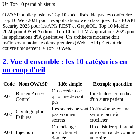
Un Top 10 parmi plusieurs
OWASP publie plusieurs Top 10 spécialisés. Ne pas les confondre.
Top 10 Web 2021 pour les applications web classiques. Top 10 API
Security 2023 pour les APIs REST et GraphQL. Top 10 Mobile
2024 pour iOS et Android. Top 10 for LLM Applications 2025 pour
les applications d'IA générative. Un architecte moderne doit
maîtriser au moins les deux premiers (Web + API). Cet article
couvre uniquement le Top 10 Web.
2. Vue d'ensemble : les 10 catégories en
un coup d'œil
Code
Nom OWASP
Idée simple
Exemple quotidien
On accède à ce
Broken Access
Lire le dossier médical
A01
qu'on ne devrait
Control
d'un autre patient
pas
Les secrets ne sont
Coffre-fort avec une
Cryptographic
A02
pas vraiment
serrure facile à
Failures
secrets
crocheter
On mélange
Un cuisinier qui prend
A03
Injection
instruction et
une commande comme
donnée
un ordre