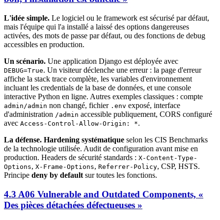
L'idée simple.
Le logiciel ou le framework est sécurisé par défaut,
mais l'équipe qui l'a installé a laissé des options dangereuses
activées, des mots de passe par défaut, ou des fonctions de debug
accessibles en production.
Un scénario.
Une application Django est déployée avec
. Un visiteur déclenche une erreur : la page d'erreur
DEBUG=True
affiche la stack trace complète, les variables d'environnement
incluant les credentials de la base de données, et une console
interactive Python en ligne. Autres exemples classiques : compte
non changé, fichier
exposé, interface
admin/admin
.env
d'administration
accessible publiquement, CORS configuré
/admin
avec
.
Access-Control-Allow-Origin: *
La défense.
Hardening systématique
selon les CIS Benchmarks
de la technologie utilisée. Audit de configuration avant mise en
production. Headers de sécurité standards :
X-Content-Type-
,
,
, CSP, HSTS.
Options
X-Frame-Options
Referrer-Policy
Principe
deny by default
sur toutes les fonctions.
4.3 A06 Vulnerable and Outdated Components, «
Des pièces détachées défectueuses »