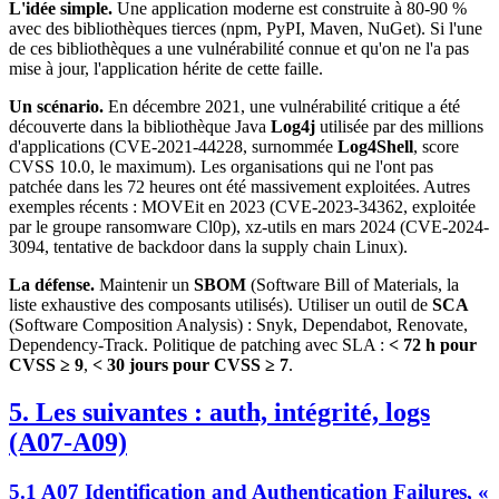
L'idée simple.
Une application moderne est construite à 80-90 %
avec des bibliothèques tierces (npm, PyPI, Maven, NuGet). Si l'une
de ces bibliothèques a une vulnérabilité connue et qu'on ne l'a pas
mise à jour, l'application hérite de cette faille.
Un scénario.
En décembre 2021, une vulnérabilité critique a été
découverte dans la bibliothèque Java
Log4j
utilisée par des millions
d'applications (CVE-2021-44228, surnommée
Log4Shell
, score
CVSS 10.0, le maximum). Les organisations qui ne l'ont pas
patchée dans les 72 heures ont été massivement exploitées. Autres
exemples récents : MOVEit en 2023 (CVE-2023-34362, exploitée
par le groupe ransomware Cl0p), xz-utils en mars 2024 (CVE-2024-
3094, tentative de backdoor dans la supply chain Linux).
La défense.
Maintenir un
SBOM
(Software Bill of Materials, la
liste exhaustive des composants utilisés). Utiliser un outil de
SCA
(Software Composition Analysis) : Snyk, Dependabot, Renovate,
Dependency-Track. Politique de patching avec SLA :
< 72 h pour
CVSS ≥ 9
,
< 30 jours pour CVSS ≥ 7
.
5. Les suivantes : auth, intégrité, logs
(A07-A09)
5.1 A07 Identification and Authentication Failures, «