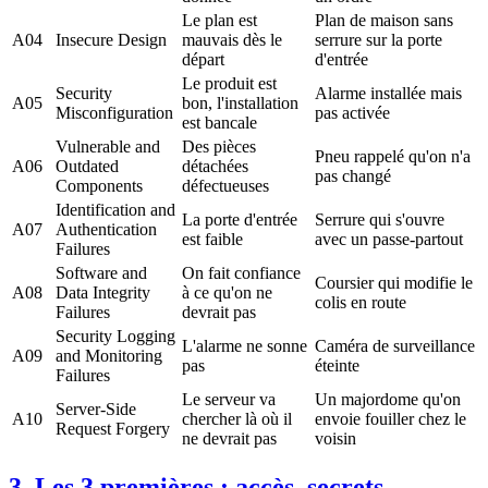
Le plan est
Plan de maison sans
A04
Insecure Design
mauvais dès le
serrure sur la porte
départ
d'entrée
Le produit est
Security
Alarme installée mais
A05
bon, l'installation
Misconfiguration
pas activée
est bancale
Vulnerable and
Des pièces
Pneu rappelé qu'on n'a
A06
Outdated
détachées
pas changé
Components
défectueuses
Identification and
La porte d'entrée
Serrure qui s'ouvre
A07
Authentication
est faible
avec un passe-partout
Failures
Software and
On fait confiance
Coursier qui modifie le
A08
Data Integrity
à ce qu'on ne
colis en route
Failures
devrait pas
Security Logging
L'alarme ne sonne
Caméra de surveillance
A09
and Monitoring
pas
éteinte
Failures
Le serveur va
Un majordome qu'on
Server-Side
A10
chercher là où il
envoie fouiller chez le
Request Forgery
ne devrait pas
voisin
3. Les 3 premières : accès, secrets,