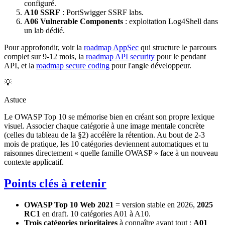
configuré.
A10 SSRF
: PortSwigger SSRF labs.
A06 Vulnerable Components
: exploitation Log4Shell dans
un lab dédié.
Pour approfondir, voir la
roadmap AppSec
qui structure le parcours
complet sur 9-12 mois, la
roadmap API security
pour le pendant
API, et la
roadmap secure coding
pour l'angle développeur.
💡
Astuce
Le OWASP Top 10 se mémorise bien en créant son propre lexique
visuel. Associer chaque catégorie à une image mentale concrète
(celles du tableau de la §2) accélère la rétention. Au bout de 2-3
mois de pratique, les 10 catégories deviennent automatiques et tu
raisonnes directement « quelle famille OWASP » face à un nouveau
contexte applicatif.
Points clés à retenir
OWASP Top 10 Web 2021
= version stable en 2026,
2025
RC1
en draft. 10 catégories A01 à A10.
Trois catégories prioritaires
à connaître avant tout :
A01