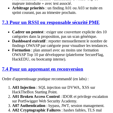
majeure introduite » avec test associé.
Arbitrage priorités
: un finding A01 ou A03 se traite en
sprint courant, pas au trimestre prochain.
7.3 Pour un RSSI ou responsable sécurité PME
Cadrer un pentest
: exiger une couverture explicite des 10
catégories dans la proposition, pas un scan générique.
Dashboard exécutif
: reporter mensuellement le nombre de
findings OWASP par catégorie pour visualiser les tendances.
Formation
: plan annuel avec au moins une formation
OWASP Top 10 par développeur (plateforme SecureFlag,
HackEDU, ou bootcamp interne).
7.4 Pour un apprenant en reconversion
Ordre d'apprentissage pratique recommandé (en labs) :
A03 Injection
: SQL injection sur DVWA, XSS sur
HackTheBox Starting Point.
A01 Broken Access Control
: IDOR et privilege escalation
sur PortSwigger Web Security Academy.
A07 Authentication
: bypass, JWT, session management.
A02 Cryptographic Failures
: hashes faibles, TLS mal