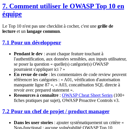
7. Comment utiliser le OWASP Top 10 en
équipe
Le Top 10 n'est pas une checklist à cocher, c'est une
grille de
lecture
et un
langage commun
.
7.1 Pour un développeur
Pendant le dev
: avant chaque feature touchant à
l'authentification, aux données sensibles, aux inputs utilisateur,
se poser la question « quelle(s) catégorie(s) OWASP
pourraient s'appliquer ici ? »
En revue de code
: les commentaires de code review peuvent
référencer les catégories : « A01, vérification d'autorisation
manquante ligne 87 », « A03, concaténation SQL directe à
revoir avec prepared statement ».
Ressources à connaître
:
OWASP Cheat Sheet Series
(100+
fiches pratiques par sujet), OWASP Proactive Controls v3.
7.2 Pour un chef de projet / product manager
Dans les user stories
: ajouter systématiquement un critère «
Non-functional : aucune vulnérabilité OWASP Top 10