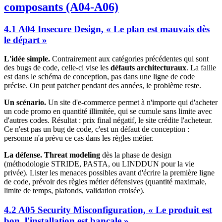
composants (A04-A06)
4.1 A04 Insecure Design, « Le plan est mauvais dès
le départ »
L'idée simple.
Contrairement aux catégories précédentes qui sont
des bugs de code, celle-ci vise les
défauts architecturaux
. La faille
est dans le schéma de conception, pas dans une ligne de code
précise. On peut patcher pendant des années, le problème reste.
Un scénario.
Un site d'e-commerce permet à n'importe qui d'acheter
un code promo en quantité illimitée, qui se cumule sans limite avec
d'autres codes. Résultat : prix final négatif, le site crédite l'acheteur.
Ce n'est pas un bug de code, c'est un défaut de conception :
personne n'a prévu ce cas dans les règles métier.
La défense.
Threat modeling
dès la phase de design
(méthodologie STRIDE, PASTA, ou LINDDUN pour la vie
privée). Lister les menaces possibles avant d'écrire la première ligne
de code, prévoir des règles métier défensives (quantité maximale,
limite de temps, plafonds, validation croisée).
4.2 A05 Security Misconfiguration, « Le produit est
bon, l'installation est bancale »