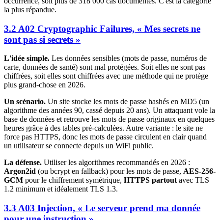
occurrence, soit plus de 318 000 cas documentés. C'est la catégorie
la plus répandue.
3.2 A02 Cryptographic Failures, « Mes secrets ne
sont pas si secrets »
L'idée simple.
Les données sensibles (mots de passe, numéros de
carte, données de santé) sont mal protégées. Soit elles ne sont pas
chiffrées, soit elles sont chiffrées avec une méthode qui ne protège
plus grand-chose en 2026.
Un scénario.
Un site stocke les mots de passe hashés en MD5 (un
algorithme des années 90, cassé depuis 20 ans). Un attaquant vole la
base de données et retrouve les mots de passe originaux en quelques
heures grâce à des tables pré-calculées. Autre variante : le site ne
force pas HTTPS, donc les mots de passe circulent en clair quand
un utilisateur se connecte depuis un WiFi public.
La défense.
Utiliser les algorithmes recommandés en 2026 :
Argon2id
(ou bcrypt en fallback) pour les mots de passe,
AES-256-
GCM
pour le chiffrement symétrique,
HTTPS partout
avec TLS
1.2 minimum et idéalement TLS 1.3.
3.3 A03 Injection, « Le serveur prend ma donnée
pour une instruction »