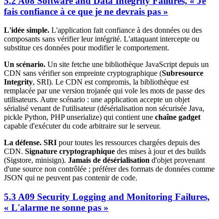
5.2 A08 Software and Data Integrity Failures, « Je
fais confiance à ce que je ne devrais pas »
L'idée simple.
L'application fait confiance à des données ou des
composants sans vérifier leur intégrité. L'attaquant intercepte ou
substitue ces données pour modifier le comportement.
Un scénario.
Un site fetche une bibliothèque JavaScript depuis un
CDN sans vérifier son empreinte cryptographique (
Subresource
Integrity
, SRI). Le CDN est compromis, la bibliothèque est
remplacée par une version trojanée qui vole les mots de passe des
utilisateurs. Autre scénario : une application accepte un objet
sérialisé venant de l'utilisateur (désérialisation non sécurisée Java,
pickle Python, PHP unserialize) qui contient une
chaîne gadget
capable d'exécuter du code arbitraire sur le serveur.
La défense.
SRI
pour toutes les ressources chargées depuis des
CDN.
Signature cryptographique
des mises à jour et des builds
(Sigstore, minisign).
Jamais de désérialisation
d'objet provenant
d'une source non contrôlée ; préférer des formats de données comme
JSON qui ne peuvent pas contenir de code.
5.3 A09 Security Logging and Monitoring Failures,
« L'alarme ne sonne pas »