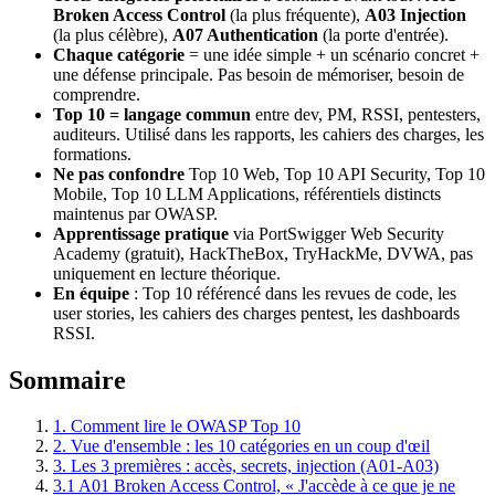
Broken Access Control
(la plus fréquente),
A03 Injection
(la plus célèbre),
A07 Authentication
(la porte d'entrée).
Chaque catégorie
= une idée simple + un scénario concret +
une défense principale. Pas besoin de mémoriser, besoin de
comprendre.
Top 10 = langage commun
entre dev, PM, RSSI, pentesters,
auditeurs. Utilisé dans les rapports, les cahiers des charges, les
formations.
Ne pas confondre
Top 10 Web, Top 10 API Security, Top 10
Mobile, Top 10 LLM Applications, référentiels distincts
maintenus par OWASP.
Apprentissage pratique
via PortSwigger Web Security
Academy (gratuit), HackTheBox, TryHackMe, DVWA, pas
uniquement en lecture théorique.
En équipe
: Top 10 référencé dans les revues de code, les
user stories, les cahiers des charges pentest, les dashboards
RSSI.
Sommaire
1. Comment lire le OWASP Top 10
2. Vue d'ensemble : les 10 catégories en un coup d'œil
3. Les 3 premières : accès, secrets, injection (A01-A03)
3.1 A01 Broken Access Control, « J'accède à ce que je ne