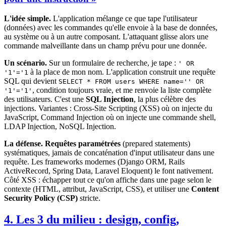
L'idée simple.
L'application mélange ce que tape l'utilisateur
(données) avec les commandes qu'elle envoie à la base de données,
au système ou à un autre composant. L'attaquant glisse alors une
commande malveillante dans un champ prévu pour une donnée.
Un scénario.
Sur un formulaire de recherche, je tape :
' OR
à la place de mon nom. L'application construit une requête
'1'='1
SQL qui devient
SELECT * FROM users WHERE name='' OR
, condition toujours vraie, et me renvoie la liste complète
'1'='1'
des utilisateurs. C'est une
SQL Injection
, la plus célèbre des
injections. Variantes : Cross-Site Scripting (XSS) où on injecte du
JavaScript, Command Injection où on injecte une commande shell,
LDAP Injection, NoSQL Injection.
La défense.
Requêtes paramétrées
(prepared statements)
systématiques, jamais de concaténation d'input utilisateur dans une
requête. Les frameworks modernes (Django ORM, Rails
ActiveRecord, Spring Data, Laravel Eloquent) le font nativement.
Côté XSS : échapper tout ce qu'on affiche dans une page selon le
contexte (HTML, attribut, JavaScript, CSS), et utiliser une
Content
Security Policy (CSP)
stricte.
4. Les 3 du milieu : design, config,