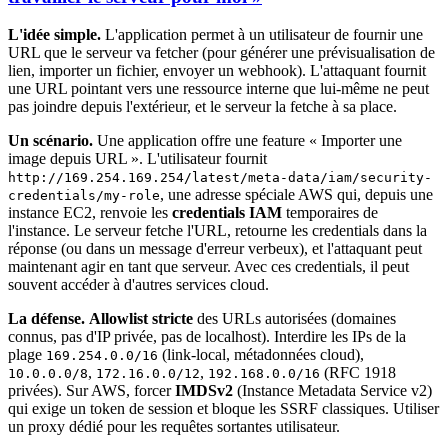
L'idée simple.
L'application permet à un utilisateur de fournir une
URL que le serveur va fetcher (pour générer une prévisualisation de
lien, importer un fichier, envoyer un webhook). L'attaquant fournit
une URL pointant vers une ressource interne que lui-même ne peut
pas joindre depuis l'extérieur, et le serveur la fetche à sa place.
Un scénario.
Une application offre une feature « Importer une
image depuis URL ». L'utilisateur fournit
http://169.254.169.254/latest/meta-data/iam/security-
, une adresse spéciale AWS qui, depuis une
credentials/my-role
instance EC2, renvoie les
credentials IAM
temporaires de
l'instance. Le serveur fetche l'URL, retourne les credentials dans la
réponse (ou dans un message d'erreur verbeux), et l'attaquant peut
maintenant agir en tant que serveur. Avec ces credentials, il peut
souvent accéder à d'autres services cloud.
La défense.
Allowlist stricte
des URLs autorisées (domaines
connus, pas d'IP privée, pas de localhost). Interdire les IPs de la
plage
(link-local, métadonnées cloud),
169.254.0.0/16
,
,
(RFC 1918
10.0.0.0/8
172.16.0.0/12
192.168.0.0/16
privées). Sur AWS, forcer
IMDSv2
(Instance Metadata Service v2)
qui exige un token de session et bloque les SSRF classiques. Utiliser
un proxy dédié pour les requêtes sortantes utilisateur.