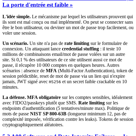
La porte d'entrée est faible »
L'idée simple.
Le mécanisme par lequel les utilisateurs prouvent qui
ils sont est mal conçu ou mal implémenté. On peut se connecter sans
être le bon utilisateur, ou deviner un mot de passe trop facilement, ou
voler une session.
Un scénario.
Un site n'a pas de
rate limiting
sur le formulaire de
connexion. Un attaquant lance
credential stuffing
: il teste 10
millions de combinaisons email/mot de passe volées sur un autre
site. Si 0,1 % des utilisateurs de ce site utilisent aussi ce mot de
passe, il récupère 10 000 comptes en quelques heures. Autres
scénarios : absence de
MFA
(Multi-Factor Authentication), token de
session prédictible, reset de mot de passe via un lien qui n'expire
jamais, JWT signé avec
et un secret faible crackable en 10
HS256
minutes.
La défense.
MFA obligatoire
sur les comptes sensibles, idéalement
avec FIDO2/passkeys plutôt que SMS.
Rate limiting
sur les
endpoints d'authentification (5 tentatives/minute max). Politique de
mots de passe
NIST SP 800-63B
(longueur minimum 12, pas de
complexité imposée, vérification contre les leaks). Tokens de session
cryptographiquement aléatoires.