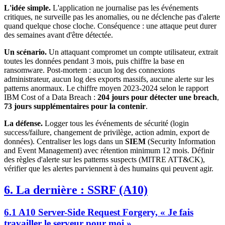
L'idée simple.
L'application ne journalise pas les événements
critiques, ne surveille pas les anomalies, ou ne déclenche pas d'alerte
quand quelque chose cloche. Conséquence : une attaque peut durer
des semaines avant d'être détectée.
Un scénario.
Un attaquant compromet un compte utilisateur, extrait
toutes les données pendant 3 mois, puis chiffre la base en
ransomware. Post-mortem : aucun log des connexions
administrateur, aucun log des exports massifs, aucune alerte sur les
patterns anormaux. Le chiffre moyen 2023-2024 selon le rapport
IBM Cost of a Data Breach :
204 jours pour détecter une breach
,
73 jours supplémentaires pour la contenir
.
La défense.
Logger tous les événements de sécurité (login
success/failure, changement de privilège, action admin, export de
données). Centraliser les logs dans un
SIEM
(Security Information
and Event Management) avec rétention minimum 12 mois. Définir
des règles d'alerte sur les patterns suspects (MITRE ATT&CK),
vérifier que les alertes parviennent à des humains qui peuvent agir.
6. La dernière : SSRF (A10)
6.1 A10 Server-Side Request Forgery, « Je fais
travailler le serveur pour moi »