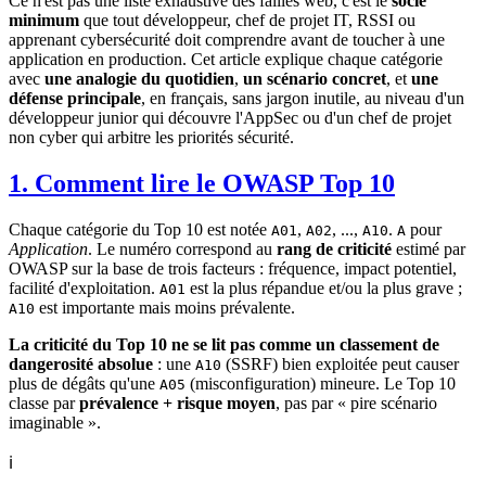
Ce n'est pas une liste exhaustive des failles web, c'est le
socle
minimum
que tout développeur, chef de projet IT, RSSI ou
apprenant cybersécurité doit comprendre avant de toucher à une
application en production. Cet article explique chaque catégorie
avec
une analogie du quotidien
,
un scénario concret
, et
une
défense principale
, en français, sans jargon inutile, au niveau d'un
développeur junior qui découvre l'AppSec ou d'un chef de projet
non cyber qui arbitre les priorités sécurité.
1. Comment lire le OWASP Top 10
Chaque catégorie du Top 10 est notée
,
, ...,
.
pour
A01
A02
A10
A
Application
. Le numéro correspond au
rang de criticité
estimé par
OWASP sur la base de trois facteurs : fréquence, impact potentiel,
facilité d'exploitation.
est la plus répandue et/ou la plus grave ;
A01
est importante mais moins prévalente.
A10
La criticité du Top 10 ne se lit pas comme un classement de
dangerosité absolue
: une
(SSRF) bien exploitée peut causer
A10
plus de dégâts qu'une
(misconfiguration) mineure. Le Top 10
A05
classe par
prévalence + risque moyen
, pas par « pire scénario
imaginable ».
ℹ️