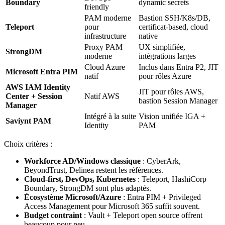
Boundary
dynamic secrets
friendly
PAM moderne
Bastion SSH/K8s/DB,
Teleport
pour
certificat-based, cloud
infrastructure
native
Proxy PAM
UX simplifiée,
StrongDM
moderne
intégrations larges
Cloud Azure
Inclus dans Entra P2, JIT
Microsoft Entra PIM
natif
pour rôles Azure
AWS IAM Identity
JIT pour rôles AWS,
Center + Session
Natif AWS
bastion Session Manager
Manager
Intégré à la suite
Vision unifiée IGA +
Saviynt PAM
Identity
PAM
Choix critères :
Workforce AD/Windows classique
: CyberArk,
BeyondTrust, Delinea restent les références.
Cloud-first, DevOps, Kubernetes
: Teleport, HashiCorp
Boundary, StrongDM sont plus adaptés.
Écosystème Microsoft/Azure
: Entra PIM + Privileged
Access Management pour Microsoft 365 suffit souvent.
Budget contraint
: Vault + Teleport open source offrent
beaucoup pour peu.