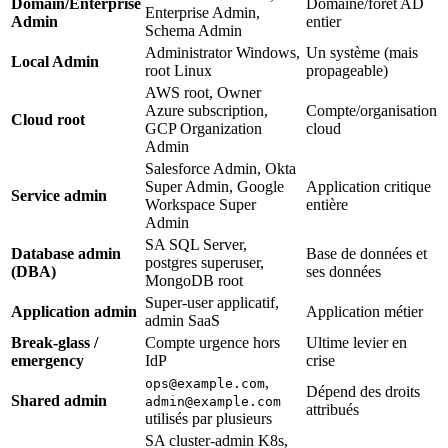
Domain/Enterprise
Domaine/forêt AD
Enterprise Admin,
Admin
entier
Schema Admin
Administrator Windows,
Un système (mais
Local Admin
root Linux
propageable)
AWS root, Owner
Azure subscription,
Compte/organisation
Cloud root
GCP Organization
cloud
Admin
Salesforce Admin, Okta
Super Admin, Google
Application critique
Service admin
Workspace Super
entière
Admin
SA SQL Server,
Database admin
Base de données et
postgres superuser,
(DBA)
ses données
MongoDB root
Super-user applicatif,
Application admin
Application métier
admin SaaS
Break-glass /
Compte urgence hors
Ultime levier en
emergency
IdP
crise
,
ops@example.com
Dépend des droits
Shared admin
admin@example.com
attribués
utilisés par plusieurs
SA cluster-admin K8s,