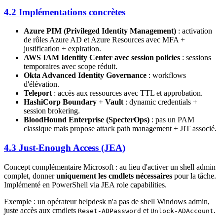
4.2 Implémentations concrètes
Azure PIM (Privileged Identity Management)
: activation
de rôles Azure AD et Azure Resources avec MFA +
justification + expiration.
AWS IAM Identity Center avec session policies
: sessions
temporaires avec scope réduit.
Okta Advanced Identity Governance
: workflows
d'élévation.
Teleport
: accès aux ressources avec TTL et approbation.
HashiCorp Boundary + Vault
: dynamic credentials +
session brokering.
BloodHound Enterprise (SpecterOps)
: pas un PAM
classique mais propose attack path management + JIT associé.
4.3 Just-Enough Access (JEA)
Concept complémentaire Microsoft : au lieu d'activer un shell admin
complet, donner
uniquement les cmdlets nécessaires
pour la tâche.
Implémenté en PowerShell via JEA role capabilities.
Exemple : un opérateur helpdesk n'a pas de shell Windows admin,
juste accès aux cmdlets
et
.
Reset-ADPassword
Unlock-ADAccount