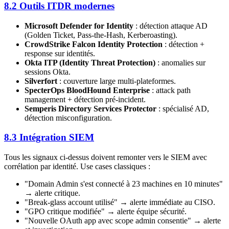
8.2 Outils ITDR modernes
Microsoft Defender for Identity
: détection attaque AD
(Golden Ticket, Pass-the-Hash, Kerberoasting).
CrowdStrike Falcon Identity Protection
: détection +
response sur identités.
Okta ITP (Identity Threat Protection)
: anomalies sur
sessions Okta.
Silverfort
: couverture large multi-plateformes.
SpecterOps BloodHound Enterprise
: attack path
management + détection pré-incident.
Semperis Directory Services Protector
: spécialisé AD,
détection misconfiguration.
8.3 Intégration SIEM
Tous les signaux ci-dessus doivent remonter vers le SIEM avec
corrélation par identité. Use cases classiques :
"Domain Admin s'est connecté à 23 machines en 10 minutes"
→ alerte critique.
"Break-glass account utilisé" → alerte immédiate au CISO.
"GPO critique modifiée" → alerte équipe sécurité.
"Nouvelle OAuth app avec scope admin consentie" → alerte