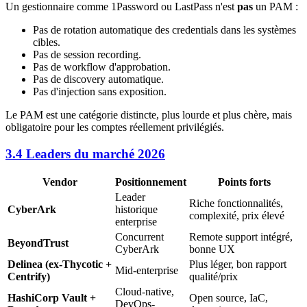
Un gestionnaire comme 1Password ou LastPass n'est
pas
un PAM :
Pas de rotation automatique des credentials dans les systèmes
cibles.
Pas de session recording.
Pas de workflow d'approbation.
Pas de discovery automatique.
Pas d'injection sans exposition.
Le PAM est une catégorie distincte, plus lourde et plus chère, mais
obligatoire pour les comptes réellement privilégiés.
3.4 Leaders du marché 2026
Vendor
Positionnement
Points forts
Leader
Riche fonctionnalités,
CyberArk
historique
complexité, prix élevé
enterprise
Concurrent
Remote support intégré,
BeyondTrust
CyberArk
bonne UX
Delinea (ex-Thycotic +
Plus léger, bon rapport
Mid-enterprise
Centrify)
qualité/prix
Cloud-native,
HashiCorp Vault +
Open source, IaC,
DevOps-