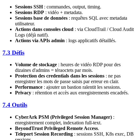
Sessions SSH
: commandes, output, timing.
Sessions RDP
: vidéo + metadata.
Sessions base de données
: requêtes SQL avec metadata
utilisateur.
Actions dans consoles cloud
: via CloudTrail / Cloud Audit
Logs (déjà natif).
Actions via APIs admin
: logs applicatifs détaillés.
7.3 Défis
Volume de stockage
: heures de vidéo RDP pour des
dizaines d'admins = téraoctets par mois.
Protection des credentials dans les sessions
: ne pas
enregistrer les mots de passe saisis par erreur en clair.
Performance
: ajouter un bastion ralentit les sessions.
Privacy
: rétention et accès aux enregistrements encadrés.
7.4 Outils
CyberArk PSM (Privileged Session Manager)
:
enregistrement complet, indexation full-text.
BeyondTrust Privileged Remote Access
.
Teleport Session Recording
: sessions SSH, K8s exec, DB
sessions.