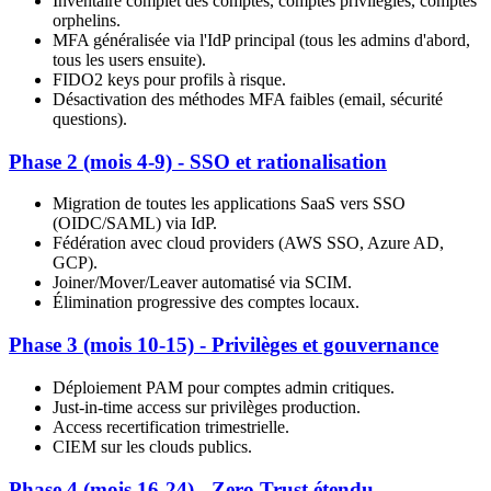
Inventaire complet des comptes, comptes privilégiés, comptes
orphelins.
MFA généralisée via l'IdP principal (tous les admins d'abord,
tous les users ensuite).
FIDO2 keys pour profils à risque.
Désactivation des méthodes MFA faibles (email, sécurité
questions).
Phase 2 (mois 4-9) - SSO et rationalisation
Migration de toutes les applications SaaS vers SSO
(OIDC/SAML) via IdP.
Fédération avec cloud providers (AWS SSO, Azure AD,
GCP).
Joiner/Mover/Leaver automatisé via SCIM.
Élimination progressive des comptes locaux.
Phase 3 (mois 10-15) - Privilèges et gouvernance
Déploiement PAM pour comptes admin critiques.
Just-in-time access sur privilèges production.
Access recertification trimestrielle.
CIEM sur les clouds publics.
Phase 4 (mois 16-24) - Zero Trust étendu