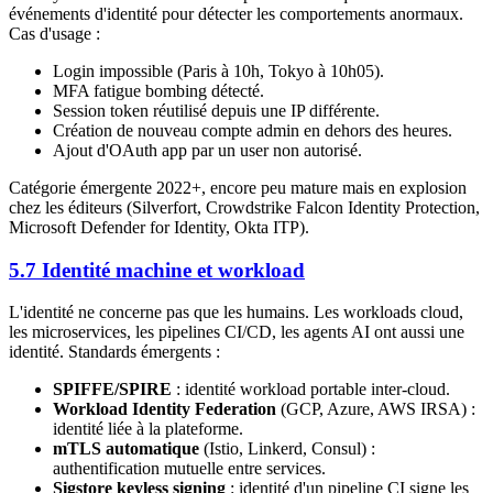
événements d'identité pour détecter les comportements anormaux.
Cas d'usage :
Login impossible (Paris à 10h, Tokyo à 10h05).
MFA fatigue bombing détecté.
Session token réutilisé depuis une IP différente.
Création de nouveau compte admin en dehors des heures.
Ajout d'OAuth app par un user non autorisé.
Catégorie émergente 2022+, encore peu mature mais en explosion
chez les éditeurs (Silverfort, Crowdstrike Falcon Identity Protection,
Microsoft Defender for Identity, Okta ITP).
5.7 Identité machine et workload
L'identité ne concerne pas que les humains. Les workloads cloud,
les microservices, les pipelines CI/CD, les agents AI ont aussi une
identité. Standards émergents :
SPIFFE/SPIRE
: identité workload portable inter-cloud.
Workload Identity Federation
(GCP, Azure, AWS IRSA) :
identité liée à la plateforme.
mTLS automatique
(Istio, Linkerd, Consul) :
authentification mutuelle entre services.
Sigstore keyless signing
: identité d'un pipeline CI signe les