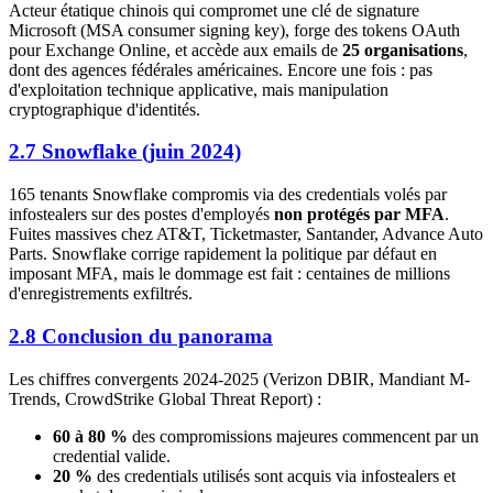
Acteur étatique chinois qui compromet une clé de signature
Microsoft (MSA consumer signing key), forge des tokens OAuth
pour Exchange Online, et accède aux emails de
25 organisations
,
dont des agences fédérales américaines. Encore une fois : pas
d'exploitation technique applicative, mais manipulation
cryptographique d'identités.
2.7 Snowflake (juin 2024)
165 tenants Snowflake compromis via des credentials volés par
infostealers sur des postes d'employés
non protégés par MFA
.
Fuites massives chez AT&T, Ticketmaster, Santander, Advance Auto
Parts. Snowflake corrige rapidement la politique par défaut en
imposant MFA, mais le dommage est fait : centaines de millions
d'enregistrements exfiltrés.
2.8 Conclusion du panorama
Les chiffres convergents 2024-2025 (Verizon DBIR, Mandiant M-
Trends, CrowdStrike Global Threat Report) :
60 à 80 %
des compromissions majeures commencent par un
credential valide.
20 %
des credentials utilisés sont acquis via infostealers et