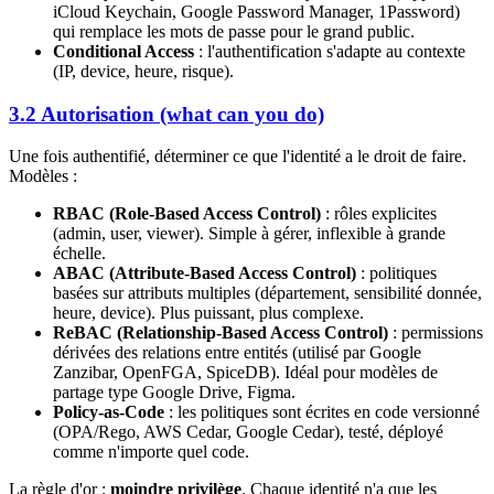
iCloud Keychain, Google Password Manager, 1Password)
qui remplace les mots de passe pour le grand public.
Conditional Access
: l'authentification s'adapte au contexte
(IP, device, heure, risque).
3.2 Autorisation (what can you do)
Une fois authentifié, déterminer ce que l'identité a le droit de faire.
Modèles :
RBAC (Role-Based Access Control)
: rôles explicites
(admin, user, viewer). Simple à gérer, inflexible à grande
échelle.
ABAC (Attribute-Based Access Control)
: politiques
basées sur attributs multiples (département, sensibilité donnée,
heure, device). Plus puissant, plus complexe.
ReBAC (Relationship-Based Access Control)
: permissions
dérivées des relations entre entités (utilisé par Google
Zanzibar, OpenFGA, SpiceDB). Idéal pour modèles de
partage type Google Drive, Figma.
Policy-as-Code
: les politiques sont écrites en code versionné
(OPA/Rego, AWS Cedar, Google Cedar), testé, déployé
comme n'importe quel code.
La règle d'or :
moindre privilège
. Chaque identité n'a que les