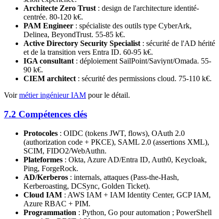
Architecte Zero Trust
: design de l'architecture identité-
centrée. 80-120 k€.
PAM Engineer
: spécialiste des outils type CyberArk,
Delinea, BeyondTrust. 55-85 k€.
Active Directory Security Specialist
: sécurité de l'AD hérité
et de la transition vers Entra ID. 60-95 k€.
IGA consultant
: déploiement SailPoint/Saviynt/Omada. 55-
90 k€.
CIEM architect
: sécurité des permissions cloud. 75-110 k€.
Voir
métier ingénieur IAM
pour le détail.
7.2 Compétences clés
Protocoles
: OIDC (tokens JWT, flows), OAuth 2.0
(authorization code + PKCE), SAML 2.0 (assertions XML),
SCIM, FIDO2/WebAuthn.
Plateformes
: Okta, Azure AD/Entra ID, Auth0, Keycloak,
Ping, ForgeRock.
AD/Kerberos
: internals, attaques (Pass-the-Hash,
Kerberoasting, DCSync, Golden Ticket).
Cloud IAM
: AWS IAM + IAM Identity Center, GCP IAM,
Azure RBAC + PIM.
Programmation
: Python, Go pour automation ; PowerShell