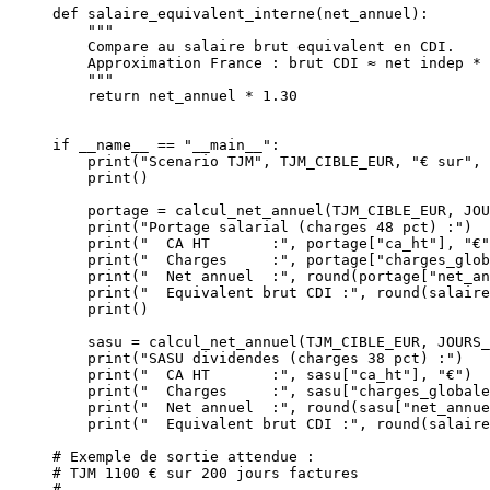
def
 salaire_equivalent_interne
(net_annuel):
    """
    Compare au salaire brut equivalent en CDI.
    Approximation France : brut CDI ≈ net indep * 
    """
    return
 net_annuel 
*
 1.30
if
 __name__
 ==
 "__main__"
:
    print
(
"Scenario TJM"
, 
TJM_CIBLE_EUR
, 
"€ sur"
, 
    print
()
    portage 
=
 calcul_net_annuel(
TJM_CIBLE_EUR
, 
JOU
    print
(
"Portage salarial (charges 48 pct) :"
)
    print
(
"  CA HT       :"
, portage[
"ca_ht"
], 
"€"
    print
(
"  Charges     :"
, portage[
"charges_glob
    print
(
"  Net annuel  :"
, 
round
(portage[
"net_an
    print
(
"  Equivalent brut CDI :"
, 
round
(salaire
    print
()
    sasu 
=
 calcul_net_annuel(
TJM_CIBLE_EUR
, 
JOURS_
    print
(
"SASU dividendes (charges 38 pct) :"
)
    print
(
"  CA HT       :"
, sasu[
"ca_ht"
], 
"€"
)
    print
(
"  Charges     :"
, sasu[
"charges_globale
    print
(
"  Net annuel  :"
, 
round
(sasu[
"net_annue
    print
(
"  Equivalent brut CDI :"
, 
round
(salaire
# Exemple de sortie attendue :
# TJM 1100 € sur 200 jours factures
#