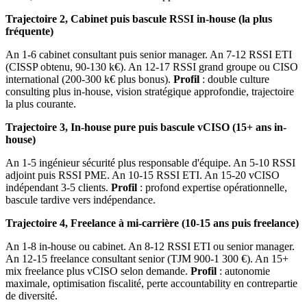
Trajectoire 2, Cabinet puis bascule RSSI in-house (la plus
fréquente)
An 1-6 cabinet consultant puis senior manager. An 7-12 RSSI ETI
(CISSP obtenu, 90-130 k€). An 12-17 RSSI grand groupe ou CISO
international (200-300 k€ plus bonus).
Profil
: double culture
consulting plus in-house, vision stratégique approfondie, trajectoire
la plus courante.
Trajectoire 3, In-house pure puis bascule vCISO (15+ ans in-
house)
An 1-5 ingénieur sécurité plus responsable d'équipe. An 5-10 RSSI
adjoint puis RSSI PME. An 10-15 RSSI ETI. An 15-20 vCISO
indépendant 3-5 clients.
Profil
: profond expertise opérationnelle,
bascule tardive vers indépendance.
Trajectoire 4, Freelance à mi-carrière (10-15 ans puis freelance)
An 1-8 in-house ou cabinet. An 8-12 RSSI ETI ou senior manager.
An 12-15 freelance consultant senior (TJM 900-1 300 €). An 15+
mix freelance plus vCISO selon demande.
Profil
: autonomie
maximale, optimisation fiscalité, perte accountability en contrepartie
de diversité.