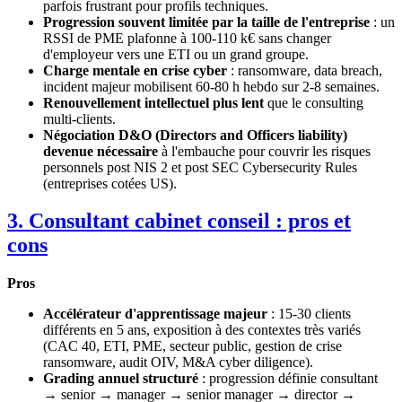
parfois frustrant pour profils techniques.
Progression souvent limitée par la taille de l'entreprise
: un
RSSI de PME plafonne à 100-110 k€ sans changer
d'employeur vers une ETI ou un grand groupe.
Charge mentale en crise cyber
: ransomware, data breach,
incident majeur mobilisent 60-80 h hebdo sur 2-8 semaines.
Renouvellement intellectuel plus lent
que le consulting
multi-clients.
Négociation D&O (Directors and Officers liability)
devenue nécessaire
à l'embauche pour couvrir les risques
personnels post NIS 2 et post SEC Cybersecurity Rules
(entreprises cotées US).
3. Consultant cabinet conseil : pros et
cons
Pros
Accélérateur d'apprentissage majeur
: 15-30 clients
différents en 5 ans, exposition à des contextes très variés
(CAC 40, ETI, PME, secteur public, gestion de crise
ransomware, audit OIV, M&A cyber diligence).
Grading annuel structuré
: progression définie consultant
→ senior → manager → senior manager → director →