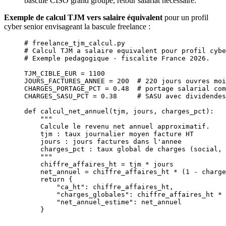
bascule CISO grand groupe, retour salariat nécessaire.
Exemple de calcul TJM vers salaire équivalent
pour un profil
cyber senior envisageant la bascule freelance :
# freelance_tjm_calcul.py
# Calcul TJM a salaire equivalent pour profil cybe
# Exemple pedagogique - fiscalite France 2026.
TJM_CIBLE_EUR
 =
 1100
JOURS_FACTURES_ANNEE
 =
 200
  # 220 jours ouvres moi
CHARGES_PORTAGE_PCT
 =
 0.48
  # portage salarial com
CHARGES_SASU_PCT
 =
 0.38
     # SASU avec dividendes
def
 calcul_net_annuel
(tjm, jours, charges_pct):
    """
    Calcule le revenu net annuel approximatif.
    tjm : taux journalier moyen facture HT
    jours : jours factures dans l'annee
    charges_pct : taux global de charges (social, 
    """
    chiffre_affaires_ht 
=
 tjm 
*
 jours
    net_annuel 
=
 chiffre_affaires_ht 
*
 (
1
 -
 charge
    return
 {
        "ca_ht"
: chiffre_affaires_ht,
        "charges_globales"
: chiffre_affaires_ht 
*
 
        "net_annuel_estime"
: net_annuel
    }