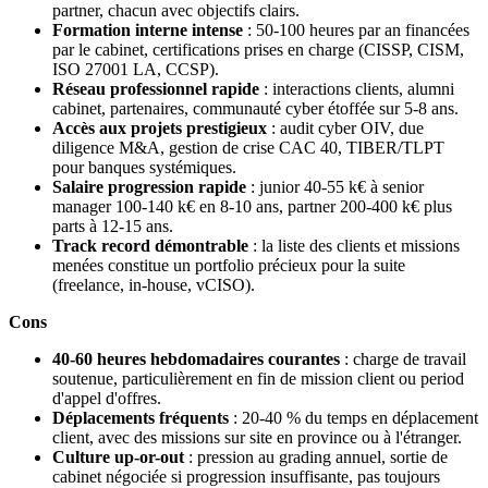
partner, chacun avec objectifs clairs.
Formation interne intense
: 50-100 heures par an financées
par le cabinet, certifications prises en charge (CISSP, CISM,
ISO 27001 LA, CCSP).
Réseau professionnel rapide
: interactions clients, alumni
cabinet, partenaires, communauté cyber étoffée sur 5-8 ans.
Accès aux projets prestigieux
: audit cyber OIV, due
diligence M&A, gestion de crise CAC 40, TIBER/TLPT
pour banques systémiques.
Salaire progression rapide
: junior 40-55 k€ à senior
manager 100-140 k€ en 8-10 ans, partner 200-400 k€ plus
parts à 12-15 ans.
Track record démontrable
: la liste des clients et missions
menées constitue un portfolio précieux pour la suite
(freelance, in-house, vCISO).
Cons
40-60 heures hebdomadaires courantes
: charge de travail
soutenue, particulièrement en fin de mission client ou period
d'appel d'offres.
Déplacements fréquents
: 20-40 % du temps en déplacement
client, avec des missions sur site en province ou à l'étranger.
Culture up-or-out
: pression au grading annuel, sortie de
cabinet négociée si progression insuffisante, pas toujours