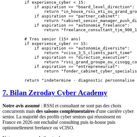
    if
 experience_cyber 
<
 15
:
        if
 aspiration 
==
 "board_level_direction"
:
            return
 "in_house_rssi_eti_ou_grand_gro
        if
 aspiration 
==
 "partner_cabinet"
:
            return
 "cabinet_senior_manager_push_di
        if
 aspiration 
==
 "autonomie_freelance"
:
            return
 "freelance_consultant_tjm_900_1
    # Tres senior (15+ ans)
    if
 experience_cyber 
>=
 15
:
        if
 aspiration 
==
 "autonomie_diversite"
:
            return
 "vciso_3_5_clients_part_time"
        if
 aspiration 
==
 "direction_executive"
:
            return
 "rssi_grand_groupe_ou_cisogg_co
        if
 aspiration 
==
 "entrepreneuriat"
:
            return
 "fonder_cabinet_cyber_specialis
    return
 "indetermine - diagnostic personnalise 
7. Bilan Zeroday Cyber Academy
Notre avis assumé
: RSSI et consultant ne sont pas des choix
concurrents mais
des saisons complémentaires
d'une carrière cyber
senior. La majorité des profils cyber seniors qui réussissent en
France en 2026 ont enchaîné consulting puis in-house puis
optionnellement freelance ou vCISO.