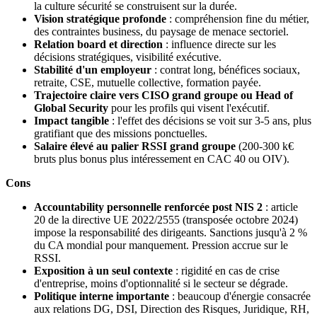
la culture sécurité se construisent sur la durée.
Vision stratégique profonde
: compréhension fine du métier,
des contraintes business, du paysage de menace sectoriel.
Relation board et direction
: influence directe sur les
décisions stratégiques, visibilité exécutive.
Stabilité d'un employeur
: contrat long, bénéfices sociaux,
retraite, CSE, mutuelle collective, formation payée.
Trajectoire claire vers CISO grand groupe ou Head of
Global Security
pour les profils qui visent l'exécutif.
Impact tangible
: l'effet des décisions se voit sur 3-5 ans, plus
gratifiant que des missions ponctuelles.
Salaire élevé au palier RSSI grand groupe
(200-300 k€
bruts plus bonus plus intéressement en CAC 40 ou OIV).
Cons
Accountability personnelle renforcée post NIS 2
: article
20 de la directive UE 2022/2555 (transposée octobre 2024)
impose la responsabilité des dirigeants. Sanctions jusqu'à 2 %
du CA mondial pour manquement. Pression accrue sur le
RSSI.
Exposition à un seul contexte
: rigidité en cas de crise
d'entreprise, moins d'optionnalité si le secteur se dégrade.
Politique interne importante
: beaucoup d'énergie consacrée
aux relations DG, DSI, Direction des Risques, Juridique, RH,