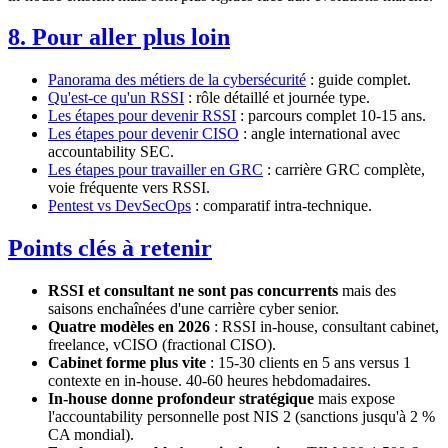
8. Pour aller plus loin
Panorama des métiers de la cybersécurité
: guide complet.
Qu'est-ce qu'un RSSI
: rôle détaillé et journée type.
Les étapes pour devenir RSSI
: parcours complet 10-15 ans.
Les étapes pour devenir CISO
: angle international avec
accountability SEC.
Les étapes pour travailler en GRC
: carrière GRC complète,
voie fréquente vers RSSI.
Pentest vs DevSecOps
: comparatif intra-technique.
Points clés à retenir
RSSI et consultant ne sont pas concurrents
mais des
saisons enchaînées d'une carrière cyber senior.
Quatre modèles en 2026
: RSSI in-house, consultant cabinet,
freelance, vCISO (fractional CISO).
Cabinet forme plus vite
: 15-30 clients en 5 ans versus 1
contexte en in-house. 40-60 heures hebdomadaires.
In-house donne profondeur stratégique
mais expose
l'accountability personnelle post NIS 2 (sanctions jusqu'à 2 %
CA mondial).