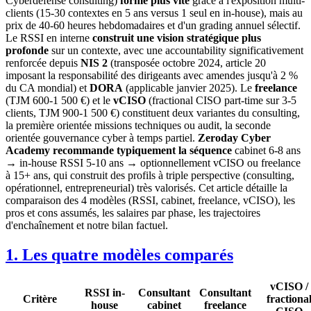
Cyberdefense consulting)
forme plus vite
grâce à l'exposition multi-
clients (15-30 contextes en 5 ans versus 1 seul en in-house), mais au
prix de 40-60 heures hebdomadaires et d'un grading annuel sélectif.
Le RSSI en interne
construit une vision stratégique plus
profonde
sur un contexte, avec une accountability significativement
renforcée depuis
NIS 2
(transposée octobre 2024, article 20
imposant la responsabilité des dirigeants avec amendes jusqu'à 2 %
du CA mondial) et
DORA
(applicable janvier 2025). Le
freelance
(TJM 600-1 500 €) et le
vCISO
(fractional CISO part-time sur 3-5
clients, TJM 900-1 500 €) constituent deux variantes du consulting,
la première orientée missions techniques ou audit, la seconde
orientée gouvernance cyber à temps partiel.
Zeroday Cyber
Academy recommande typiquement la séquence
cabinet 6-8 ans
→ in-house RSSI 5-10 ans → optionnellement vCISO ou freelance
à 15+ ans, qui construit des profils à triple perspective (consulting,
opérationnel, entrepreneurial) très valorisés. Cet article détaille la
comparaison des 4 modèles (RSSI, cabinet, freelance, vCISO), les
pros et cons assumés, les salaires par phase, les trajectoires
d'enchaînement et notre bilan factuel.
1. Les quatre modèles comparés
vCISO /
RSSI in-
Consultant
Consultant
Critère
fractiona
house
cabinet
freelance