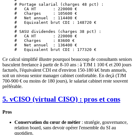
# Portage salarial (charges 48 pct) :
#   CA HT       : 220000 €
#   Charges     : 105600 €
#   Net annuel  : 114400 €
#   Equivalent brut CDI : 148720 €
#
# SASU dividendes (charges 38 pct) :
#   CA HT       : 220000 €
#   Charges     : 83600 €
#   Net annuel  : 136400 €
#   Equivalent brut CDI : 177320 €
Ce calcul simplifié illustre pourquoi beaucoup de consultants seniors
basculent freelance à partir de 8-10 ans : à TJM 1 100 € et 200 jours
facturés, l'équivalent CDI est d'environ 150-180 k€ bruts annuels,
soit un niveau senior manager cabinet confortable. En deçà (TJM
700-900 € ou moins de 180 jours), le salariat cabinet reste souvent
préférable.
5. vCISO (virtual CISO) : pros et cons
Pros
Conservation du cœur de métier
: stratégie, gouvernance,
relation board, sans devoir opérer l'ensemble du SI au
quotidien.