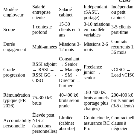
CISO
Salarié
Indépendant
Indépendan
Modèle
Salarié
entreprise
(SASU,
ou petit
employeur
cabinet
cliente
portage)
cabinet
15-30
3-10 missions
1 contexte
3-5 clients
Scope
clients en 5
en parallèle
profond
part-time
ans
variables
Contrats
Durée
Missions 3-
Missions 2-6
Multi-années
récurrents 1
engagement
12 mois
mois
36 mois
Consultant
RSSI adjoint
→ Senior
Freelance
Grade
→ RSSI →
→ Manager
vCISO →
junior →
progression
RSSI GG →
→ SM →
Lead vCIS
senior
CISO
Director →
Partner
180-400 k€
Rémunération
40-400 k€
200-400 k€
75-300 k€
bruts annuels
typique (FR
bruts selon
bruts annue
bruts
(portage plus
2026)
grade
(3-5 clients)
charges)
Élevée post
Limitée
Contractuelle,
Contractuell
Accountability
NIS 2
(cabinet
assurance RC
clause à
personnelle
(sanctions
absorbe)
Pro
négocier
personnelles)