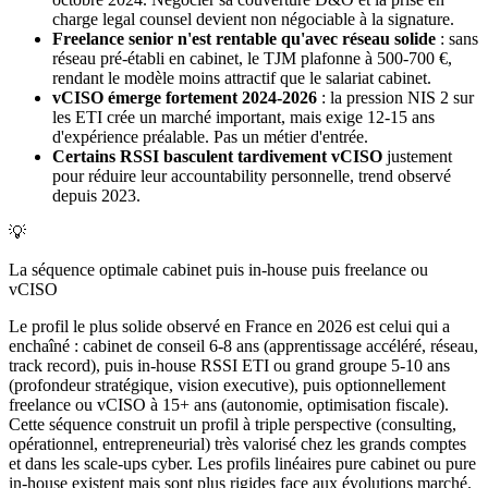
charge legal counsel devient non négociable à la signature.
Freelance senior n'est rentable qu'avec réseau solide
: sans
réseau pré-établi en cabinet, le TJM plafonne à 500-700 €,
rendant le modèle moins attractif que le salariat cabinet.
vCISO émerge fortement 2024-2026
: la pression NIS 2 sur
les ETI crée un marché important, mais exige 12-15 ans
d'expérience préalable. Pas un métier d'entrée.
Certains RSSI basculent tardivement vCISO
justement
pour réduire leur accountability personnelle, trend observé
depuis 2023.
💡
La séquence optimale cabinet puis in-house puis freelance ou
vCISO
Le profil le plus solide observé en France en 2026 est celui qui a
enchaîné : cabinet de conseil 6-8 ans (apprentissage accéléré, réseau,
track record), puis in-house RSSI ETI ou grand groupe 5-10 ans
(profondeur stratégique, vision executive), puis optionnellement
freelance ou vCISO à 15+ ans (autonomie, optimisation fiscale).
Cette séquence construit un profil à triple perspective (consulting,
opérationnel, entrepreneurial) très valorisé chez les grands comptes
et dans les scale-ups cyber. Les profils linéaires pure cabinet ou pure
in-house existent mais sont plus rigides face aux évolutions marché.