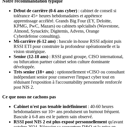
Notre recommandation typique
Début de carrière (0-6 ans cyber)
: cabinet de conseil si
tolérance 45+ heures hebdomadaires et appétence
apprentissage accéléré. Grands Big Four (EY, Deloitte,
KPMG, PwC, Mazars) ou cabinets spécialisés (Wavestone,
Almond, Synacktiv, Digitemis, Advens, Orange
Cyberdefense consulting).
Mi-carrière (6-12 ans)
: bascule in-house RSSI adjoint puis
RSSI ETI pour construire la profondeur opérationnelle et la
vision stratégique.
Senior (12-18 ans)
: RSSI grand groupe, CISO international,
ou bifurcation partner cabinet selon culture dominante
développée.
Très senior (18+ ans)
: optionnellement vCISO ou consultant
indépendant senior pour conserver l'impact cyber tout en
réduisant l'exposition à l'accountability personnelle renforcée
post NIS 2.
Ce que nous ne cachons pas
Cabinet n'est pas tenable indéfiniment
: 40-60 heures
hebdomadaires sur 10+ ans produisent un burnout fréquent.
Bascule à 6-8 ans est le pattern sain observé.
RSSI post NIS 2 est plus exposé personnellement
qu'avant
octobre 2024. Négocier sa couverture D&O et la prise en