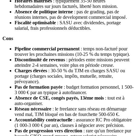
Horaires maîtrisés
: typiquement 35-50 heures
hebdomadaires sur jours facturés, liberté hors mission.
Absence de politique interne
: pas de grading, pas de
réunions internes, pas de development commercial imposé.
Fiscalité optimisable
: SASU avec dividendes, portage
salarial, frais professionnels déductibles.
Cons
Pipeline commercial permanent
: temps non-facturé pour
trouver les prochaines missions (10-25 % du temps typique).
Discontinuité de revenus
: périodes entre missions peuvent
atteindre 2-4 semaines, voire plus en période creuse.
Charges élevées
: 30-50 % du TJM en charges SASU ou
portage (charges sociales, impôts, mutuelle, retraite,
prévoyance).
Pas de formation payée
: budget formation personnel, 1 500-
3 000 € par an typique à autofinancer.
Absence de CSE, congés payés, 13ème mois
: tout est à
auto-organiser.
Réseau nécessaire
: le freelance sans réseau en démarrage
vend mal, TJM bloqué en bas de fourchette 500-650 €.
Accountability contractuelle
: assurance RC Pro obligatoire
(1 000-3 000 € par an), clauses à négocier avec précision.
Pas de progression vers direction
: rare qu'un freelance pur