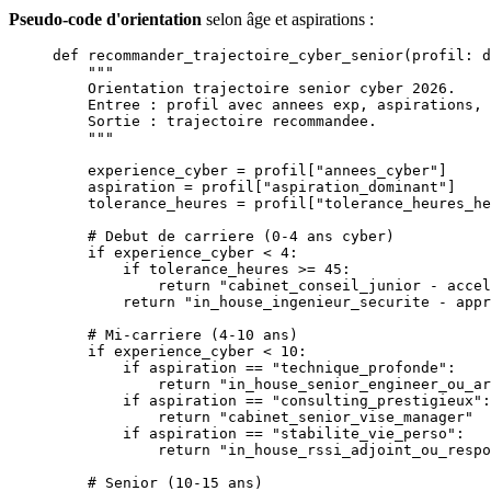
Pseudo-code d'orientation
selon âge et aspirations :
def
 recommander_trajectoire_cyber_senior
(profil: 
d
    """
    Orientation trajectoire senior cyber 2026.
    Entree : profil avec annees exp, aspirations, 
    Sortie : trajectoire recommandee.
    """
    experience_cyber 
=
 profil[
"annees_cyber"
]
    aspiration 
=
 profil[
"aspiration_dominant"
]
    tolerance_heures 
=
 profil[
"tolerance_heures_he
    # Debut de carriere (0-4 ans cyber)
    if
 experience_cyber 
<
 4
:
        if
 tolerance_heures 
>=
 45
:
            return
 "cabinet_conseil_junior - accel
        return
 "in_house_ingenieur_securite - appr
    # Mi-carriere (4-10 ans)
    if
 experience_cyber 
<
 10
:
        if
 aspiration 
==
 "technique_profonde"
:
            return
 "in_house_senior_engineer_ou_ar
        if
 aspiration 
==
 "consulting_prestigieux"
:
            return
 "cabinet_senior_vise_manager"
        if
 aspiration 
==
 "stabilite_vie_perso"
:
            return
 "in_house_rssi_adjoint_ou_respo
    # Senior (10-15 ans)