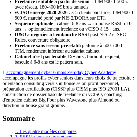
Freelance rentable à partir de senior
: TJM 900-1 500 €
avec réseau, 180-400 k€ bruts annuels.
vCISO émerge 2020-2026
: 3-5 clients part-time, TJM 900-1
500 €, marché porté par NIS 2/DORA sur ETI.
Séquence optimale
: cabinet 6-8 ans → in-house RSSI 5-10
ans → optionnellement freelance ou vCISO à 15+ ans.
D&O à négocier à l'embauche RSSI
post NIS 2 et SEC
Rules, couverture obligatoire.
Freelance sans réseau pré-établi
plafonne à 500-700 €
TJM, rendement inférieur au salariat cabinet.
Cabinet n'est pas tenable 15+ ans
: burnout fréquent,
bascule à 6-8 ans est le pattern sain.
L'
accompagnement cyber 6 mois Zeroday Cyber Academy
accompagne les profils cyber seniors dans leurs choix de trajectoire :
orientation consulting versus in-house selon profil personnel,
préparation certifications (CISSP plus CISM plus ISO 27001 LA),
construction de dossier bascule freelance ou vCISO, coaching
d'entretien cabinet Big Four plus Wavestone plus Almond ou
direction in-house grand groupe.
Sommaire
1. Les quatre modèles comparés
2. RSSI in-house : pros et cons