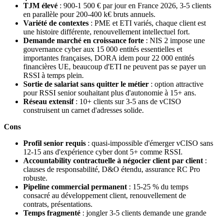
TJM élevé
: 900-1 500 € par jour en France 2026, 3-5 clients
en parallèle pour 200-400 k€ bruts annuels.
Variété de contextes
: PME et ETI variés, chaque client est
une histoire différente, renouvellement intellectuel fort.
Demande marché en croissance forte
: NIS 2 impose une
gouvernance cyber aux 15 000 entités essentielles et
importantes françaises, DORA idem pour 22 000 entités
financières UE, beaucoup d'ETI ne peuvent pas se payer un
RSSI à temps plein.
Sortie de salariat sans quitter le métier
: option attractive
pour RSSI senior souhaitant plus d'autonomie à 15+ ans.
Réseau extensif
: 10+ clients sur 3-5 ans de vCISO
construisent un carnet d'adresses solide.
Cons
Profil senior requis
: quasi-impossible d'émerger vCISO sans
12-15 ans d'expérience cyber dont 5+ comme RSSI.
Accountability contractuelle à négocier client par client
:
clauses de responsabilité, D&O étendu, assurance RC Pro
robuste.
Pipeline commercial permanent
: 15-25 % du temps
consacré au développement client, renouvellement de
contrats, présentations.
Temps fragmenté
: jongler 3-5 clients demande une grande