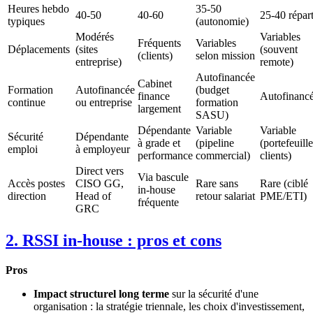
Heures hebdo
35-50
40-50
40-60
25-40 répart
typiques
(autonomie)
Modérés
Variables
Fréquents
Variables
Déplacements
(sites
(souvent
(clients)
selon mission
entreprise)
remote)
Autofinancée
Cabinet
Formation
Autofinancée
(budget
finance
Autofinanc
continue
ou entreprise
formation
largement
SASU)
Dépendante
Variable
Variable
Sécurité
Dépendante
à grade et
(pipeline
(portefeuille
emploi
à employeur
performance
commercial)
clients)
Direct vers
Via bascule
Accès postes
CISO GG,
Rare sans
Rare (ciblé
in-house
direction
Head of
retour salariat
PME/ETI)
fréquente
GRC
2. RSSI in-house : pros et cons
Pros
Impact structurel long terme
sur la sécurité d'une
organisation : la stratégie triennale, les choix d'investissement,