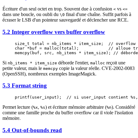
Écriture d'un seul octet en trop. Souvent due à confusion
vs
<
<=
dans une boucle, ou oubli du
final d'une chaîne. Suffit parfois à
\0
écraser le LSB d'un pointeur sauvegardé et déclencher une RCE.
5.2 Integer overflow vers buffer overflow
size_t
 total 
=
 nb_items 
*
 item_size;
  // overflow 
char
 *
buf 
=
 malloc
(total);
            // alloue tr
memcpy
(buf, src, nb_items 
*
 item_size
);
 // déborde
Si
déborde l'entier,
reçoit une
nb_items * item_size
malloc
petite valeur, mais le
copie la valeur réelle. CVE-2002-0083
memcpy
(OpenSSH), nombreux exemples ImageMagick.
5.3 Format string
printf
(user_input);
  // si user_input contient %s,
Permet lecture (
,
) et écriture mémoire arbitraire (
). Considéré
%x
%s
%n
comme une famille proche du buffer overflow car il viole l'isolation
mémoire.
5.4 Out-of-bounds read