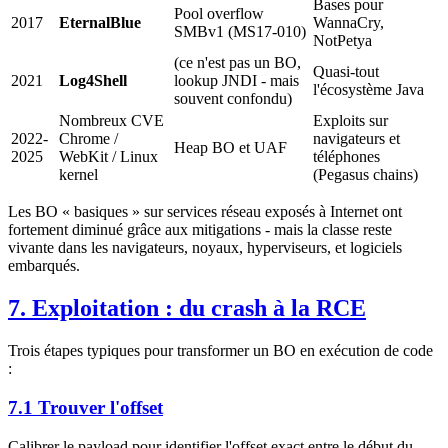
Bases pour
Pool overflow
2017
EternalBlue
WannaCry,
SMBv1 (MS17-010)
NotPetya
(ce n'est pas un BO,
Quasi-tout
2021
Log4Shell
lookup JNDI - mais
l'écosystème Java
souvent confondu)
Nombreux CVE
Exploits sur
2022-
Chrome /
navigateurs et
Heap BO et UAF
2025
WebKit / Linux
téléphones
kernel
(Pegasus chains)
Les BO « basiques » sur services réseau exposés à Internet ont
fortement diminué grâce aux mitigations - mais la classe reste
vivante dans les navigateurs, noyaux, hyperviseurs, et logiciels
embarqués.
7. Exploitation : du crash à la RCE
Trois étapes typiques pour transformer un BO en exécution de code
:
7.1 Trouver l'offset
Calibrer le payload pour identifier l'offset exact entre le début du