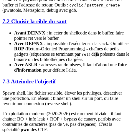
buffer et l'adresse de retour. Outils :
/
cyclic
pattern_create
(pwntools, Metasploit), debug avec gdb.
7.2 Choisir la cible du saut
Avant DEP/NX
: injecter du shellcode dans le buffer, faire
pointer ret vers le buffer.
Avec DEP/NX
: impossible d'exécuter sur la stack. On utilise
ROP
(Return-Oriented Programming) - chaînes de petits
gadgets (séquences se terminant par
) déjà présents dans le
ret
binaire ou les bibliothèques chargées.
Avec ASLR
: adresses randomisées, il faut d'abord une
fuite
d'information
pour défaire l'aléa.
7.3 Atteindre l'objectif
Spawn shell, lire fichier sensible, élever les privilèges, désactiver
une protection. En réseau : binder un shell sur un port, ou faire
revenir une connexion (reverse shell).
L'exploitation moderne (2020-2026) est rarement triviale : il faut
chaîner BO + info leak + ROP + bypass de canary, parfois avec
contraintes de caractères (pas de
, pas d'espaces). C'est la
\0
spécialité
pwn
des CTF.