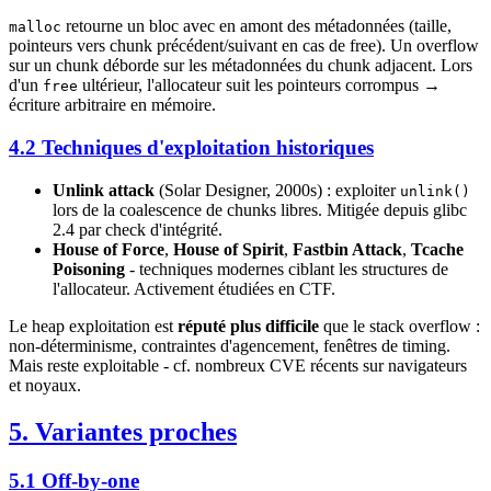
retourne un bloc avec en amont des métadonnées (taille,
malloc
pointeurs vers chunk précédent/suivant en cas de free). Un overflow
sur un chunk déborde sur les métadonnées du chunk adjacent. Lors
d'un
ultérieur, l'allocateur suit les pointeurs corrompus →
free
écriture arbitraire en mémoire.
4.2 Techniques d'exploitation historiques
Unlink attack
(Solar Designer, 2000s) : exploiter
unlink()
lors de la coalescence de chunks libres. Mitigée depuis glibc
2.4 par check d'intégrité.
House of Force
,
House of Spirit
,
Fastbin Attack
,
Tcache
Poisoning
- techniques modernes ciblant les structures de
l'allocateur. Activement étudiées en CTF.
Le heap exploitation est
réputé plus difficile
que le stack overflow :
non-déterminisme, contraintes d'agencement, fenêtres de timing.
Mais reste exploitable - cf. nombreux CVE récents sur navigateurs
et noyaux.
5. Variantes proches
5.1 Off-by-one