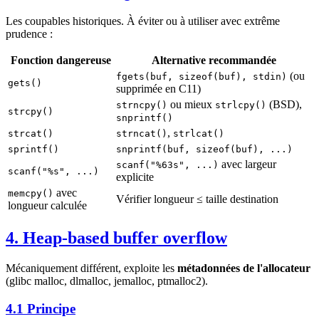
Les coupables historiques. À éviter ou à utiliser avec extrême
prudence :
Fonction dangereuse
Alternative recommandée
(ou
fgets(buf, sizeof(buf), stdin)
gets()
supprimée en C11)
ou mieux
(BSD),
strncpy()
strlcpy()
strcpy()
snprintf()
,
strcat()
strncat()
strlcat()
sprintf()
snprintf(buf, sizeof(buf), ...)
avec largeur
scanf("%63s", ...)
scanf("%s", ...)
explicite
avec
memcpy()
Vérifier longueur ≤ taille destination
longueur calculée
4. Heap-based buffer overflow
Mécaniquement différent, exploite les
métadonnées de l'allocateur
(glibc malloc, dlmalloc, jemalloc, ptmalloc2).
4.1 Principe