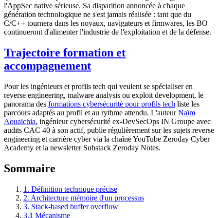
l'AppSec native sérieuse. Sa disparition annoncée à chaque
génération technologique ne s'est jamais réalisée : tant que du
C/C++ tournera dans les noyaux, navigateurs et firmwares, les BO
continueront d'alimenter l'industrie de l'exploitation et de la défense.
Trajectoire formation et
accompagnement
Pour les ingénieurs et profils tech qui veulent se spécialiser en
reverse engineering, malware analysis ou exploit development, le
panorama des
formations cybersécurité pour profils tech
liste les
parcours adaptés au profil et au rythme attendu. L'auteur
Naïm
Aouaichia
, ingénieur cybersécurité ex-DevSecOps IN Groupe avec
audits CAC 40 à son actif, publie régulièrement sur les sujets reverse
engineering et carrière cyber via la chaîne YouTube Zeroday Cyber
Academy et la newsletter Substack Zeroday Notes.
Sommaire
1. Définition technique précise
2. Architecture mémoire d'un processus
3. Stack-based buffer overflow
3.1 Mécanisme