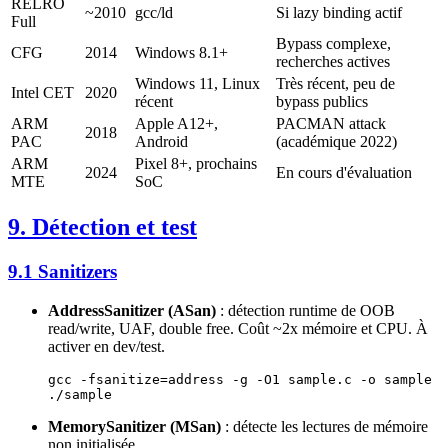
RELRO
~2010
gcc/ld
Si lazy binding actif
Full
Bypass complexe,
CFG
2014
Windows 8.1+
recherches actives
Windows 11, Linux
Très récent, peu de
Intel CET
2020
récent
bypass publics
ARM
Apple A12+,
PACMAN attack
2018
PAC
Android
(académique 2022)
ARM
Pixel 8+, prochains
2024
En cours d'évaluation
MTE
SoC
9. Détection et test
9.1 Sanitizers
AddressSanitizer (ASan)
: détection runtime de OOB
read/write, UAF, double free. Coût ~2x mémoire et CPU. À
activer en dev/test.
gcc
 -fsanitize=address
 -g
 -O1
 sample.c
 -o
 sample
./sample
MemorySanitizer (MSan)
: détecte les lectures de mémoire
non initialisée.