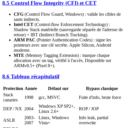
8.5 Control Flow Integrity (CFI) et CET
CFG
(Control Flow Guard, Windows) : valide les cibles de
sauts indirects.
Intel CET
(Control-flow Enforcement Technology) :
Shadow Stack matérielle (sauvegarde séparée de l'adresse de
retour) + IBT (Indirect Branch Tracking).
ARM PAC
(Pointer Authentication Codes) : signe les
pointeurs avec une clé secrète. Apple Silicon, Android
moderne.
MTE
(Memory Tagging Extension) : marque chaque
allocation avec un tag, vérifié à l'accès. Disponible sur
ARMv8.5+ (Pixel 8+).
8.6 Tableau récapitulatif
Protection
Année
Défaut sur
Bypass classique
Stack
1998
gcc, MSVC
Fuite d'info, brute force
canaries
Windows XP SP2+,
DEP / NX
2004
ROP / JOP
Linux 2.6+
2003-
Linux, Windows
Info leak, partial
ASLR
2007
Vista+
overwrite