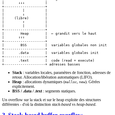
|       ↓↓↓          |

+--------------------+

|         |          |

|         ↓          |

|     (libre)        |

|         ↑          |

|         |          |

+--------------------+

|        Heap        |  ← grandit vers le haut

|       ↑↑↑          |

+--------------------+

|        BSS         |  variables globales non init

+--------------------+

|       .data        |  variables globales init

+--------------------+

|       .text        |  code (read + execute)

Stack
: variables locales, paramètres de fonction, adresses de
retour. Allocation/libération automatiques (LIFO).
Heap
: allocations dynamiques (
,
). Gérées
malloc
new
explicitement.
BSS / .data / .text
: segments statiques.
Un overflow sur la stack et sur le heap exploite des structures
différentes - d'où la distinction
stack-based
vs
heap-based
.