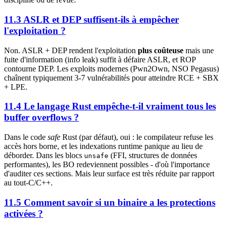
11.3 ASLR et DEP suffisent-ils à empêcher
l'exploitation ?
Non. ASLR + DEP rendent l'exploitation
plus coûteuse
mais une
fuite d'information (info leak) suffit à défaire ASLR, et ROP
contourne DEP. Les exploits modernes (Pwn2Own, NSO Pegasus)
chaînent typiquement 3-7 vulnérabilités pour atteindre RCE + SBX
+ LPE.
11.4 Le langage Rust empêche-t-il vraiment tous les
buffer overflows ?
Dans le code
safe
Rust (par défaut), oui : le compilateur refuse les
accès hors borne, et les indexations runtime panique au lieu de
déborder. Dans les blocs
(FFI, structures de données
unsafe
performantes), les BO redeviennent possibles - d'où l'importance
d'auditer ces sections. Mais leur surface est très réduite par rapport
au tout-C/C++.
11.5 Comment savoir si un binaire a les protections
activées ?