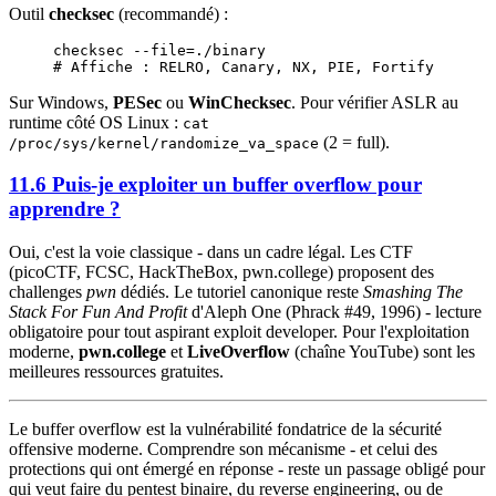
Outil
checksec
(recommandé) :
checksec
 --file=./binary
# Affiche : RELRO, Canary, NX, PIE, Fortify
Sur Windows,
PESec
ou
WinChecksec
. Pour vérifier ASLR au
runtime côté OS Linux :
cat
(2 = full).
/proc/sys/kernel/randomize_va_space
11.6 Puis-je exploiter un buffer overflow pour
apprendre ?
Oui, c'est la voie classique - dans un cadre légal. Les CTF
(picoCTF, FCSC, HackTheBox, pwn.college) proposent des
challenges
pwn
dédiés. Le tutoriel canonique reste
Smashing The
Stack For Fun And Profit
d'Aleph One (Phrack #49, 1996) - lecture
obligatoire pour tout aspirant exploit developer. Pour l'exploitation
moderne,
pwn.college
et
LiveOverflow
(chaîne YouTube) sont les
meilleures ressources gratuites.
Le buffer overflow est la vulnérabilité fondatrice de la sécurité
offensive moderne. Comprendre son mécanisme - et celui des
protections qui ont émergé en réponse - reste un passage obligé pour
qui veut faire du pentest binaire, du reverse engineering, ou de