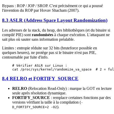
Bypass : ROP / JOP / SROP. C'est précisément ce qui a poussé
l'invention du ROP par Hovav Shacham (2007).
8.3 ASLR (Address Space Layout Randomization)
Les adresses de la stack, du heap, des bibliothèques (et du binaire si
compilé PIE) sont
randomisées
à chaque exécution. L'attaquant ne
sait plus où sauter sans information préalable.
Limites : entropie réduite sur 32 bits (bruteforce possible en
quelques heures), ne protège pas si le binaire n'est pas PIE,
contournable par fuite d'info.
# Vérifier ASLR sur Linux :
cat
 /proc/sys/kernel/randomize_va_space
  # 2 = ful
8.4 RELRO et FORTIFY_SOURCE
RELRO
(Relocation Read-Only) : marque la GOT en lecture
seule après résolution dynamique.
FORTIFY_SOURCE
: remplace certaines fonctions par des
versions vérifiant la taille à la compilation (
-
).
D_FORTIFY_SOURCE=2 -O2