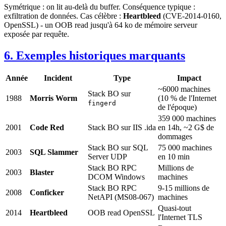
Symétrique : on lit au-delà du buffer. Conséquence typique :
exfiltration de données. Cas célèbre :
Heartbleed
(CVE-2014-0160,
OpenSSL) - un OOB read jusqu'à 64 ko de mémoire serveur
exposée par requête.
6. Exemples historiques marquants
Année
Incident
Type
Impact
~6000 machines
Stack BO sur
1988
Morris Worm
(10 % de l'Internet
fingerd
de l'époque)
359 000 machines
2001
Code Red
Stack BO sur IIS .ida
en 14h, ~2 G$ de
dommages
Stack BO sur SQL
75 000 machines
2003
SQL Slammer
Server UDP
en 10 min
Stack BO RPC
Millions de
2003
Blaster
DCOM Windows
machines
Stack BO RPC
9-15 millions de
2008
Conficker
NetAPI (MS08-067)
machines
Quasi-tout
2014
Heartbleed
OOB read OpenSSL
l'Internet TLS