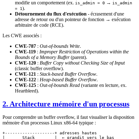
modifie un comportement (ex.
→
is_admin = 0
is_admin
).
= 1
Détournement du flux d'exécution
- écrasement d'une
adresse de retour ou d'un pointeur de fonction → exécution
arbitraire de code (RCE).
Les CWE associés :
CWE-787
:
Out-of-bounds Write
.
CWE-119
:
Improper Restriction of Operations within the
Bounds of a Memory Buffer
(parent).
CWE-120
:
Buffer Copy without Checking Size of Input
(classic buffer overflow).
CWE-121
:
Stack-based Buffer Overflow
.
CWE-122
:
Heap-based Buffer Overflow
.
CWE-125
:
Out-of-bounds Read
(variante en lecture, ex.
Heartbleed).
2. Architecture mémoire d'un processus
Pour comprendre un buffer overflow, il faut visualiser la disposition
mémoire d'un processus Linux x86-64 typique :
+--------------------+ adresses hautes

|       Stack        |  ← grandit vers le bas
