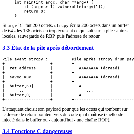
int
 main
(
int
 argc
, 
char
 **
argv
) {
    if
 (argc 
>
 1
) 
vulnerable
(
argv
[
1
]);
    return
 0
;
}
Si
fait 200 octets,
écrira 200 octets dans un buffer
argv[1]
strcpy
de 64 - les 136 octets en trop écrasent ce qui suit sur la pile : autres
locales, sauvegarde de RBP, puis l'adresse de retour.
3.3 État de la pile après débordement
Pile avant strcpy :          Pile après strcpy d'un pay
+-------------------+        +-------------------------
|  ret address      |        |  AAAAAAAA (écrasé)      
+-------------------+        +-------------------------
|  saved RBP        |        |  AAAAAAAA (écrasé)      
+-------------------+        +-------------------------
|  buffer[63]       |        |  A                      
|     ...           |        |     ...                 
|  buffer[0]        |        |  A                      
L'attaquant choisit son payload pour que les octets qui tombent sur
l'adresse de retour pointent vers du code qu'il maîtrise (shellcode
injecté dans le buffer ou - aujourd'hui - une chaîne ROP).
3.4 Fonctions C dangereuses