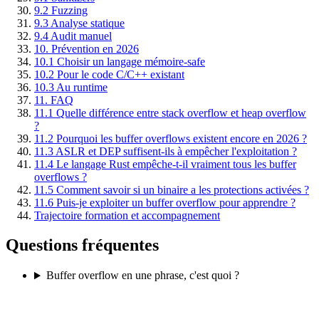
9.2 Fuzzing
9.3 Analyse statique
9.4 Audit manuel
10. Prévention en 2026
10.1 Choisir un langage mémoire-safe
10.2 Pour le code C/C++ existant
10.3 Au runtime
11. FAQ
11.1 Quelle différence entre stack overflow et heap overflow
?
11.2 Pourquoi les buffer overflows existent encore en 2026 ?
11.3 ASLR et DEP suffisent-ils à empêcher l'exploitation ?
11.4 Le langage Rust empêche-t-il vraiment tous les buffer
overflows ?
11.5 Comment savoir si un binaire a les protections activées ?
11.6 Puis-je exploiter un buffer overflow pour apprendre ?
Trajectoire formation et accompagnement
Questions fréquentes
Buffer overflow en une phrase, c'est quoi ?