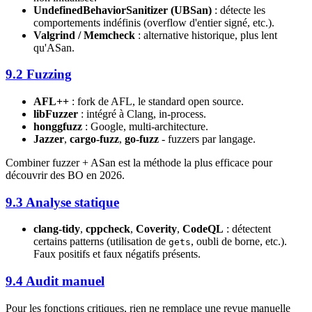
UndefinedBehaviorSanitizer (UBSan)
: détecte les
comportements indéfinis (overflow d'entier signé, etc.).
Valgrind / Memcheck
: alternative historique, plus lent
qu'ASan.
9.2 Fuzzing
AFL++
: fork de AFL, le standard open source.
libFuzzer
: intégré à Clang, in-process.
honggfuzz
: Google, multi-architecture.
Jazzer
,
cargo-fuzz
,
go-fuzz
- fuzzers par langage.
Combiner fuzzer + ASan est la méthode la plus efficace pour
découvrir des BO en 2026.
9.3 Analyse statique
clang-tidy
,
cppcheck
,
Coverity
,
CodeQL
: détectent
certains patterns (utilisation de
, oubli de borne, etc.).
gets
Faux positifs et faux négatifs présents.
9.4 Audit manuel
Pour les fonctions critiques, rien ne remplace une revue manuelle