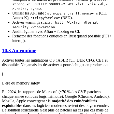
strong -D_FORTIFY_SOURCE=2 -O2 -fPIE -pie -Wl,-
.
z,relro,-z,now
Utiliser les API safe :
,
,
(C11
strncpy
snprintf
memcpy_s
Annex K),
/
(BSD).
strlcpy
strlcat
Activer warnings stricts :
-Wall -Wextra -Wformat-
.
security -Wconversion
Audit régulier avec ASan + fuzzing en CI.
Refactor des fonctions critiques en Rust quand possible (FFI /
interop).
10.3 Au runtime
Activer toutes les mitigations OS : ASLR full, DEP, CFG, CET si
disponible. Ne jamais les désactiver « pour debug » en production.
ℹ️
L'ère du memory safety
En 2024, les rapports de Microsoft (~70 % des CVE patchées
chaque année sont des bugs mémoire), Google (Chrome, Android),
Mozilla, Apple convergent : la
majorité des vulnérabilités
exploitables
dans les logiciels modernes restent des bugs mémoire.
La solution structurelle n'est plus de patcher au cas par cas mais de