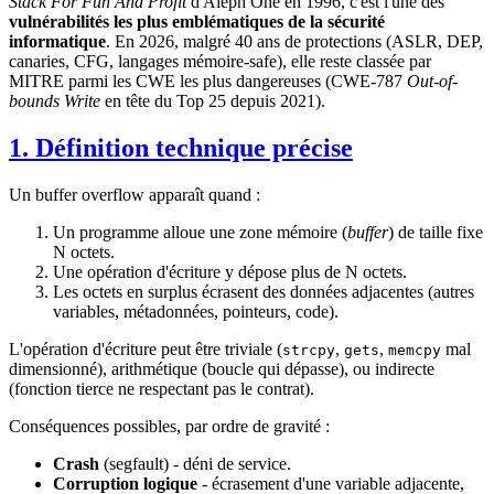
Stack For Fun And Profit
d'Aleph One en 1996, c'est l'une des
vulnérabilités les plus emblématiques de la sécurité
informatique
. En 2026, malgré 40 ans de protections (ASLR, DEP,
canaries, CFG, langages mémoire-safe), elle reste classée par
MITRE parmi les CWE les plus dangereuses (CWE-787
Out-of-
bounds Write
en tête du Top 25 depuis 2021).
1. Définition technique précise
Un buffer overflow apparaît quand :
Un programme alloue une zone mémoire (
buffer
) de taille fixe
N octets.
Une opération d'écriture y dépose plus de N octets.
Les octets en surplus écrasent des données adjacentes (autres
variables, métadonnées, pointeurs, code).
L'opération d'écriture peut être triviale (
,
,
mal
strcpy
gets
memcpy
dimensionné), arithmétique (boucle qui dépasse), ou indirecte
(fonction tierce ne respectant pas le contrat).
Conséquences possibles, par ordre de gravité :
Crash
(segfault) - déni de service.
Corruption logique
- écrasement d'une variable adjacente,