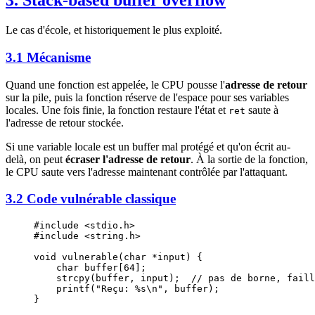
3. Stack-based buffer overflow
Le cas d'école, et historiquement le plus exploité.
3.1 Mécanisme
Quand une fonction est appelée, le CPU pousse l'
adresse de retour
sur la pile, puis la fonction réserve de l'espace pour ses variables
locales. Une fois finie, la fonction restaure l'état et
saute à
ret
l'adresse de retour stockée.
Si une variable locale est un buffer mal protégé et qu'on écrit au-
delà, on peut
écraser l'adresse de retour
. À la sortie de la fonction,
le CPU saute vers l'adresse maintenant contrôlée par l'attaquant.
3.2 Code vulnérable classique
#include
 <stdio.h>
#include
 <string.h>
void
 vulnerable
(
char
 *
input
) {
    char
 buffer
[
64
];
    strcpy
(buffer, input);
  // pas de borne, faill
    printf
(
"Reçu: 
%s\n
"
, buffer);
}