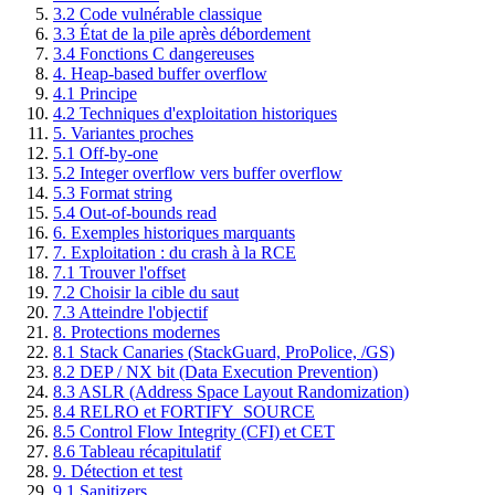
3.2 Code vulnérable classique
3.3 État de la pile après débordement
3.4 Fonctions C dangereuses
4. Heap-based buffer overflow
4.1 Principe
4.2 Techniques d'exploitation historiques
5. Variantes proches
5.1 Off-by-one
5.2 Integer overflow vers buffer overflow
5.3 Format string
5.4 Out-of-bounds read
6. Exemples historiques marquants
7. Exploitation : du crash à la RCE
7.1 Trouver l'offset
7.2 Choisir la cible du saut
7.3 Atteindre l'objectif
8. Protections modernes
8.1 Stack Canaries (StackGuard, ProPolice, /GS)
8.2 DEP / NX bit (Data Execution Prevention)
8.3 ASLR (Address Space Layout Randomization)
8.4 RELRO et FORTIFY_SOURCE
8.5 Control Flow Integrity (CFI) et CET
8.6 Tableau récapitulatif
9. Détection et test
9.1 Sanitizers