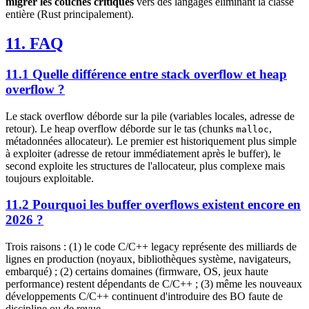
migrer les couches critiques
vers des langages éliminant la classe
entière (Rust principalement).
11. FAQ
11.1 Quelle différence entre stack overflow et heap
overflow ?
Le stack overflow déborde sur la pile (variables locales, adresse de
retour). Le heap overflow déborde sur le tas (chunks
,
malloc
métadonnées allocateur). Le premier est historiquement plus simple
à exploiter (adresse de retour immédiatement après le buffer), le
second exploite les structures de l'allocateur, plus complexe mais
toujours exploitable.
11.2 Pourquoi les buffer overflows existent encore en
2026 ?
Trois raisons : (1) le code C/C++ legacy représente des milliards de
lignes en production (noyaux, bibliothèques système, navigateurs,
embarqué) ; (2) certains domaines (firmware, OS, jeux haute
performance) restent dépendants de C/C++ ; (3) même les nouveaux
développements C/C++ continuent d'introduire des BO faute de
discipline ou de revue.