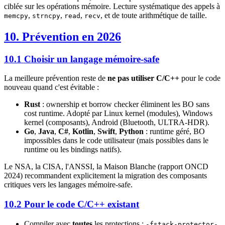
ciblée sur les opérations mémoire. Lecture systématique des appels à
,
,
,
, et de toute arithmétique de taille.
memcpy
strncpy
read
recv
10. Prévention en 2026
10.1 Choisir un langage mémoire-safe
La meilleure prévention reste de
ne pas utiliser C/C++
pour le code
nouveau quand c'est évitable :
Rust
: ownership et borrow checker éliminent les BO sans
cost runtime. Adopté par Linux kernel (modules), Windows
kernel (composants), Android (Bluetooth, ULTRA-HDR).
Go
,
Java
,
C#
,
Kotlin
,
Swift
,
Python
: runtime géré, BO
impossibles dans le code utilisateur (mais possibles dans le
runtime ou les bindings natifs).
Le NSA, la CISA, l'ANSSI, la Maison Blanche (rapport ONCD
2024) recommandent explicitement la migration des composants
critiques vers les langages mémoire-safe.
10.2 Pour le code C/C++ existant
Compiler avec
toutes
les protections :
-fstack-protector-