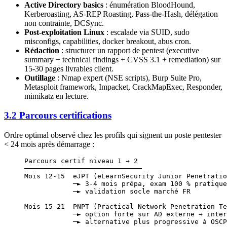
Active Directory basics
: énumération BloodHound,
Kerberoasting, AS-REP Roasting, Pass-the-Hash, délégation
non contrainte, DCSync.
Post-exploitation Linux
: escalade via SUID, sudo
misconfigs, capabilities, docker breakout, abus cron.
Rédaction
: structurer un rapport de pentest (executive
summary + technical findings + CVSS 3.1 + remediation) sur
15-30 pages livrables client.
Outillage
: Nmap expert (NSE scripts), Burp Suite Pro,
Metasploit framework, Impacket, CrackMapExec, Responder,
mimikatz en lecture.
3.2 Parcours certifications
Ordre optimal observé chez les profils qui signent un poste pentester
< 24 mois après démarrage :
Parcours certif niveau 1 → 2
─────────────────────────────
Mois 12-15  eJPT (eLearnSecurity Junior Penetratio
            ─► 3-4 mois prépa, exam 100 % pratique
            ─► validation socle marché FR
Mois 15-21  PNPT (Practical Network Penetration Te
            ─► option forte sur AD externe → inter
            ─► alternative plus progressive à OSCP