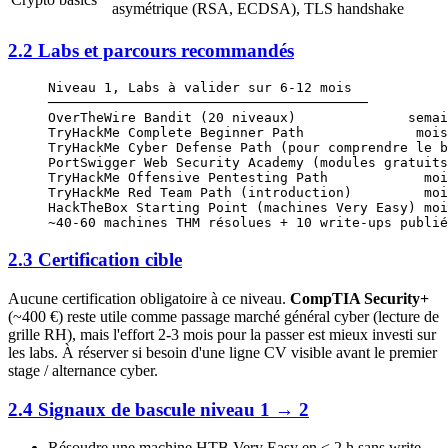
asymétrique (RSA, ECDSA), TLS handshake
2.2 Labs et parcours recommandés
Niveau 1, Labs à valider sur 6-12 mois
────────────────────────────────────────
OverTheWire Bandit (20 niveaux)              semai
TryHackMe Complete Beginner Path              mois
TryHackMe Cyber Defense Path (pour comprendre le b
PortSwigger Web Security Academy (modules gratuits
TryHackMe Offensive Pentesting Path            moi
TryHackMe Red Team Path (introduction)         moi
HackTheBox Starting Point (machines Very Easy) moi
~40-60 machines THM résolues + 10 write-ups publié
2.3 Certification cible
Aucune certification obligatoire à ce niveau.
CompTIA Security+
(~400 €) reste utile comme passage marché général cyber (lecture de
grille RH), mais l'effort 2-3 mois pour la passer est mieux investi sur
les labs. À réserver si besoin d'une ligne CV visible avant le premier
stage / alternance cyber.
2.4 Signaux de bascule niveau 1 → 2
Résoudre une machine HTB Very Easy en < 2 h sans write-