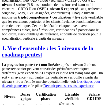
spécialisation web / AD / cloud / red team + OSEP ou OSWE),
niveau 4 senior
(5-8 ans, conduite de missions red team multi-
vecteurs + CRTO II ou OSEE),
niveau 5 expert
(8+ ans, recherche
originale, 0-day, CVE assignées, conférences). Chaque niveau
impose un
triplet compétences + certification + livrable vérifiable
que les recruteurs pentester et les clients freelance benchmarkent en
entretien technique. Cet article détaille chaque niveau avec
compétences cibles, labs à résoudre, certifications à passer dans le
bon ordre, stack outillage de référence, et points de décision pour la
spécialisation verticale à partir du niveau 3.
1. Vue d'ensemble : les 5 niveaux de la
roadmap pentest
La progression pentest est
non-linéaire
après le niveau 2 : deux
pentesters senior peuvent couvrir des périmètres techniques
différents (web expert vs AD expert vs cloud red team) sans que l'un
soit « en avance » sur l'autre. La verticale se verrouille à partir du
niveau 3. Pour l'entrée marché opérationnelle, voir
Les étapes pour
devenir pentester
et le pillar
Devenir pentester sans expérience
.
Durée
Certification
Livrable
Salaire
Niveau
typique
phare
vérifiable
CDI IDF
40+ salles