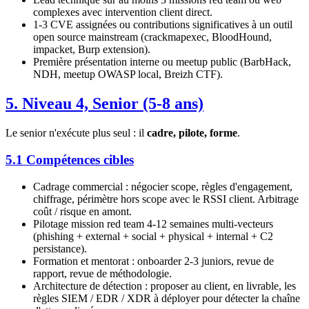
complexes avec intervention client direct.
1-3 CVE assignées ou contributions significatives à un outil
open source mainstream (crackmapexec, BloodHound,
impacket, Burp extension).
Première présentation interne ou meetup public (BarbHack,
NDH, meetup OWASP local, Breizh CTF).
5. Niveau 4, Senior (5-8 ans)
Le senior n'exécute plus seul : il
cadre, pilote, forme
.
5.1 Compétences cibles
Cadrage commercial : négocier scope, règles d'engagement,
chiffrage, périmètre hors scope avec le RSSI client. Arbitrage
coût / risque en amont.
Pilotage mission red team 4-12 semaines multi-vecteurs
(phishing + external + social + physical + internal + C2
persistance).
Formation et mentorat : onboarder 2-3 juniors, revue de
rapport, revue de méthodologie.
Architecture de détection : proposer au client, en livrable, les
règles SIEM / EDR / XDR à déployer pour détecter la chaîne