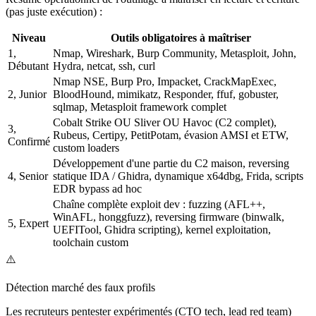
(pas juste exécution) :
Niveau
Outils obligatoires à maîtriser
1,
Nmap, Wireshark, Burp Community, Metasploit, John,
Débutant
Hydra, netcat, ssh, curl
Nmap NSE, Burp Pro, Impacket, CrackMapExec,
2, Junior
BloodHound, mimikatz, Responder, ffuf, gobuster,
sqlmap, Metasploit framework complet
Cobalt Strike OU Sliver OU Havoc (C2 complet),
3,
Rubeus, Certipy, PetitPotam, évasion AMSI et ETW,
Confirmé
custom loaders
Développement d'une partie du C2 maison, reversing
4, Senior
statique IDA / Ghidra, dynamique x64dbg, Frida, scripts
EDR bypass ad hoc
Chaîne complète exploit dev : fuzzing (AFL++,
WinAFL, honggfuzz), reversing firmware (binwalk,
5, Expert
UEFITool, Ghidra scripting), kernel exploitation,
toolchain custom
⚠️
Détection marché des faux profils
Les recruteurs pentester expérimentés (CTO tech, lead red team)