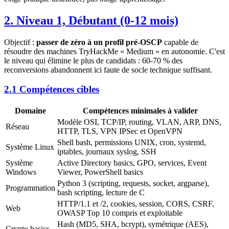
2. Niveau 1, Débutant (0-12 mois)
Objectif :
passer de zéro à un profil pré-OSCP
capable de
résoudre des machines TryHackMe « Medium » en autonomie. C'est
le niveau qui élimine le plus de candidats : 60-70 % des
reconversions abandonnent ici faute de socle technique suffisant.
2.1 Compétences cibles
Domaine
Compétences minimales à valider
Modèle OSI, TCP/IP, routing, VLAN, ARP, DNS,
Réseau
HTTP, TLS, VPN IPSec et OpenVPN
Shell bash, permissions UNIX, cron, systemd,
Système Linux
iptables, journaux syslog, SSH
Système
Active Directory basics, GPO, services, Event
Windows
Viewer, PowerShell basics
Python 3 (scripting, requests, socket, argparse),
Programmation
bash scripting, lecture de C
HTTP/1.1 et /2, cookies, session, CORS, CSRF,
Web
OWASP Top 10 compris et exploitable
Hash (MD5, SHA, bcrypt), symétrique (AES),
Crypto basics