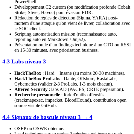
PowerShell.
Développement C2 custom (ou modification profonde Cobalt
Strike, Sliver, Havoc) pour évasion EDR.
Rédaction de règles de détection (Sigma, YARA) post-
mortem d'une attaque qu'on vient de livrer, collaboration avec
le SOC client.
Scripting automatisation mission (reconnaissance auto,
reporting auto en Markdown / Jinja2).
Présentation orale d'un findings technique à un CTO ou RSSI
en 15-30 minutes, avec priorisation business.
4.3 Labs niveau 3
HackTheBox
: Hard + Insane (au moins 20-30 machines).
HackTheBox ProLabs
: Dante, Offshore, RastaLabs,
Cybernetics (valider 2-3 ProLabs, 1-3 mois chacun).
Altered Security
: labs AD (PACES, CRTE preparation).
Recherche personnelle
: fork d'outils offensifs
(crackmapexec, impacket, BloodHound), contribution open
source visible GitHub.
4.4 Signaux de bascule niveau 3 → 4
OSEP ou OSWE obtenue.
Lead technique sur au moins 3 missions red team ou web