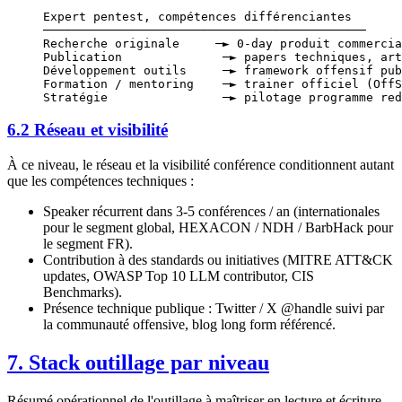
Expert pentest, compétences différenciantes
─────────────────────────────────────────────
Recherche originale     ─► 0-day produit commercia
Publication              ─► papers techniques, art
Développement outils     ─► framework offensif pub
Formation / mentoring    ─► trainer officiel (OffS
Stratégie                ─► pilotage programme red
6.2 Réseau et visibilité
À ce niveau, le réseau et la visibilité conférence conditionnent autant
que les compétences techniques :
Speaker récurrent dans 3-5 conférences / an (internationales
pour le segment global, HEXACON / NDH / BarbHack pour
le segment FR).
Contribution à des standards ou initiatives (MITRE ATT&CK
updates, OWASP Top 10 LLM contributor, CIS
Benchmarks).
Présence technique publique : Twitter / X @handle suivi par
la communauté offensive, blog long form référencé.
7. Stack outillage par niveau
Résumé opérationnel de l'outillage à maîtriser en lecture et écriture