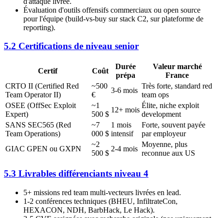
d'attaque livrée.
Évaluation d'outils offensifs commerciaux ou open source
pour l'équipe (build-vs-buy sur stack C2, sur plateforme de
reporting).
5.2 Certifications de niveau senior
Durée
Valeur marché
Certif
Coût
prépa
France
CRTO II (Certified Red
~500
Très forte, standard red
3-6 mois
Team Operator II)
€
team ops
OSEE (OffSec Exploit
~1
Élite, niche exploit
12+ mois
Expert)
500 $
development
SANS SEC565 (Red
~7
1 mois
Forte, souvent payée
Team Operations)
000 $
intensif
par employeur
~2
Moyenne, plus
GIAC GPEN ou GXPN
2-4 mois
500 $
reconnue aux US
5.3 Livrables différenciants niveau 4
5+ missions red team multi-vecteurs livrées en lead.
1-2 conférences techniques (BHEU, InfiltrateCon,
HEXACON, NDH, BarbHack, Le Hack).