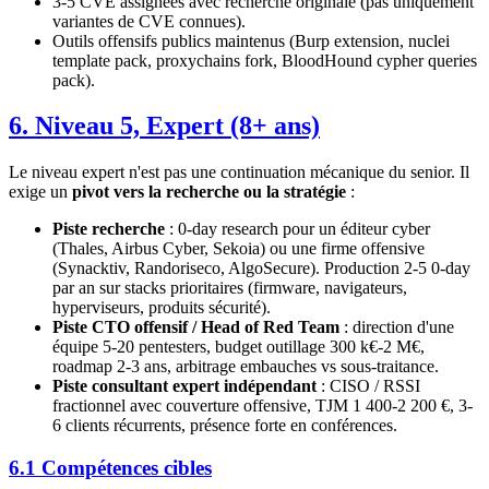
3-5 CVE assignées avec recherche originale (pas uniquement
variantes de CVE connues).
Outils offensifs publics maintenus (Burp extension, nuclei
template pack, proxychains fork, BloodHound cypher queries
pack).
6. Niveau 5, Expert (8+ ans)
Le niveau expert n'est pas une continuation mécanique du senior. Il
exige un
pivot vers la recherche ou la stratégie
:
Piste recherche
: 0-day research pour un éditeur cyber
(Thales, Airbus Cyber, Sekoia) ou une firme offensive
(Synacktiv, Randoriseco, AlgoSecure). Production 2-5 0-day
par an sur stacks prioritaires (firmware, navigateurs,
hyperviseurs, produits sécurité).
Piste CTO offensif / Head of Red Team
: direction d'une
équipe 5-20 pentesters, budget outillage 300 k€-2 M€,
roadmap 2-3 ans, arbitrage embauches vs sous-traitance.
Piste consultant expert indépendant
: CISO / RSSI
fractionnel avec couverture offensive, TJM 1 400-2 200 €, 3-
6 clients récurrents, présence forte en conférences.
6.1 Compétences cibles