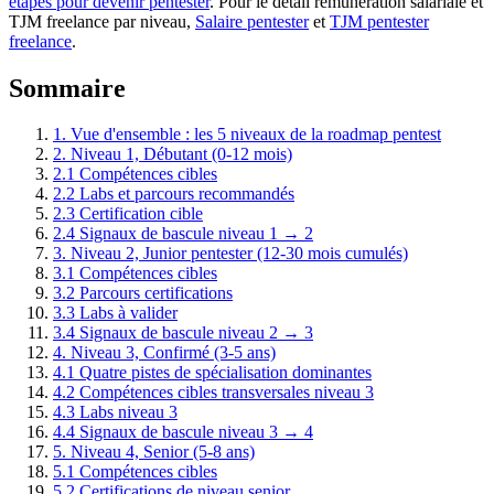
étapes pour devenir pentester
. Pour le détail rémunération salariale et
TJM freelance par niveau,
Salaire pentester
et
TJM pentester
freelance
.
Sommaire
1. Vue d'ensemble : les 5 niveaux de la roadmap pentest
2. Niveau 1, Débutant (0-12 mois)
2.1 Compétences cibles
2.2 Labs et parcours recommandés
2.3 Certification cible
2.4 Signaux de bascule niveau 1 → 2
3. Niveau 2, Junior pentester (12-30 mois cumulés)
3.1 Compétences cibles
3.2 Parcours certifications
3.3 Labs à valider
3.4 Signaux de bascule niveau 2 → 3
4. Niveau 3, Confirmé (3-5 ans)
4.1 Quatre pistes de spécialisation dominantes
4.2 Compétences cibles transversales niveau 3
4.3 Labs niveau 3
4.4 Signaux de bascule niveau 3 → 4
5. Niveau 4, Senior (5-8 ans)
5.1 Compétences cibles
5.2 Certifications de niveau senior