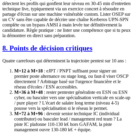
détectent les profils qui gonflent leur niveau en 30-45 min d'entretien
technique live, typiquement via un exercice concret à résoudre en
partage d'écran sur une machine vulnérable custom. Lister OSEP sur
un CV sans être capable de décrire une chaîne Kerberos UPN-SPN
complète ou un bypass AMSI à main levée tue définitivement la
candidature. Règle pratique : ne lister une compétence que si tu peux
la démontrer en direct sans préparation.
8. Points de décision critiques
Quatre carrefours qui déterminent la trajectoire pentest sur 10 ans :
M+12 à M+18
: eJPT / PNPT suffisant pour signer un
premier poste alternance ou stage long, ou faut-il viser OSCP
directement ? Arbitrage basé sur l'urgence financière et le
réseau d'écoles / ESN accessibles.
M+36 à M+48
: rester pentester généraliste en ESN ou ESN
cyber, ou basculer vers une spécialisation verticale en scale-up
/ pure player ? L'écart de salaire long terme (niveau 4-5)
pousse vers la spécialisation si le réseau le permet.
M+72 à M+96
: devenir senior technique IC (individual
contributor) ou basculer lead / management red team ? La
piste IC plafonne 110-130 k€ hors GAFAM, la piste
management ouvre 130-180 k€ + équipe.