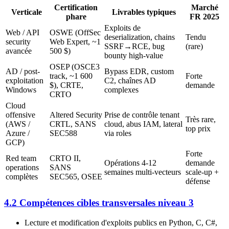
Certification
Marché
Verticale
Livrables typiques
phare
FR 2025
Exploits de
Web / API
OSWE (OffSec
deserialization, chains
Tendu
security
Web Expert, ~1
SSRF→RCE, bug
(rare)
avancée
500 $)
bounty high-value
OSEP (OSCE3
AD / post-
Bypass EDR, custom
track, ~1 600
Forte
exploitation
C2, chaînes AD
$), CRTE,
demande
Windows
complexes
CRTO
Cloud
offensive
Altered Security
Prise de contrôle tenant
Très rare,
(AWS /
CRTL, SANS
cloud, abus IAM, lateral
top prix
Azure /
SEC588
via roles
GCP)
Forte
Red team
CRTO II,
Opérations 4-12
demande
operations
SANS
semaines multi-vecteurs
scale-up +
complètes
SEC565, OSEE
défense
4.2 Compétences cibles transversales niveau 3
Lecture et modification d'exploits publics en Python, C, C#,