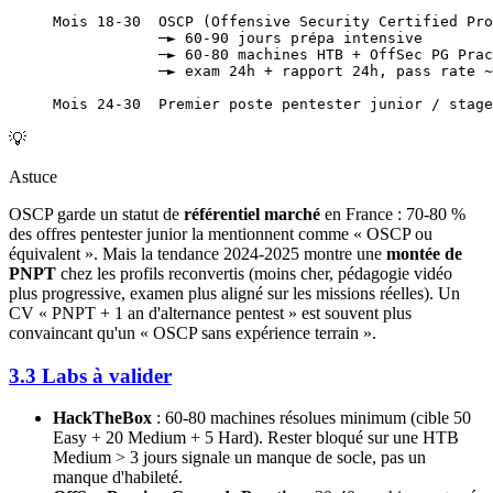
Mois 18-30  OSCP (Offensive Security Certified Pro
            ─► 60-90 jours prépa intensive
            ─► 60-80 machines HTB + OffSec PG Prac
            ─► exam 24h + rapport 24h, pass rate ~
Mois 24-30  Premier poste pentester junior / stage
💡
Astuce
OSCP garde un statut de
référentiel marché
en France : 70-80 %
des offres pentester junior la mentionnent comme « OSCP ou
équivalent ». Mais la tendance 2024-2025 montre une
montée de
PNPT
chez les profils reconvertis (moins cher, pédagogie vidéo
plus progressive, examen plus aligné sur les missions réelles). Un
CV « PNPT + 1 an d'alternance pentest » est souvent plus
convaincant qu'un « OSCP sans expérience terrain ».
3.3 Labs à valider
HackTheBox
: 60-80 machines résolues minimum (cible 50
Easy + 20 Medium + 5 Hard). Rester bloqué sur une HTB
Medium > 3 jours signale un manque de socle, pas un
manque d'habileté.