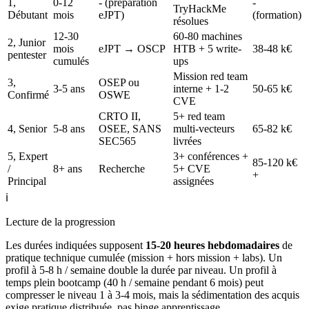
1,
0-12
- (préparation
-
TryHackMe
Débutant
mois
eJPT)
(formation)
résolues
12-30
60-80 machines
2, Junior
mois
eJPT → OSCP
HTB + 5 write-
38-48 k€
pentester
cumulés
ups
Mission red team
3,
OSEP ou
3-5 ans
interne + 1-2
50-65 k€
Confirmé
OSWE
CVE
CRTO II,
5+ red team
4, Senior
5-8 ans
OSEE, SANS
multi-vecteurs
65-82 k€
SEC565
livrées
5, Expert
3+ conférences +
85-120 k€
/
8+ ans
Recherche
5+ CVE
+
Principal
assignées
ℹ️
Lecture de la progression
Les durées indiquées supposent
15-20 heures hebdomadaires
de
pratique technique cumulée (mission + hors mission + labs). Un
profil à 5-8 h / semaine double la durée par niveau. Un profil à
temps plein bootcamp (40 h / semaine pendant 6 mois) peut
compresser le niveau 1 à 3-4 mois, mais la sédimentation des acquis
exige pratique distribuée, pas binge apprentissage.