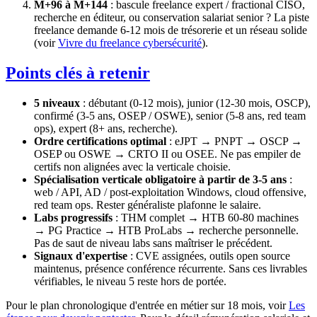
M+96 à M+144
: bascule freelance expert / fractional CISO,
recherche en éditeur, ou conservation salariat senior ? La piste
freelance demande 6-12 mois de trésorerie et un réseau solide
(voir
Vivre du freelance cybersécurité
).
Points clés à retenir
5 niveaux
: débutant (0-12 mois), junior (12-30 mois, OSCP),
confirmé (3-5 ans, OSEP / OSWE), senior (5-8 ans, red team
ops), expert (8+ ans, recherche).
Ordre certifications optimal
: eJPT → PNPT → OSCP →
OSEP ou OSWE → CRTO II ou OSEE. Ne pas empiler de
certifs non alignées avec la verticale choisie.
Spécialisation verticale obligatoire à partir de 3-5 ans
:
web / API, AD / post-exploitation Windows, cloud offensive,
red team ops. Rester généraliste plafonne le salaire.
Labs progressifs
: THM complet → HTB 60-80 machines
→ PG Practice → HTB ProLabs → recherche personnelle.
Pas de saut de niveau labs sans maîtriser le précédent.
Signaux d'expertise
: CVE assignées, outils open source
maintenus, présence conférence récurrente. Sans ces livrables
vérifiables, le niveau 5 reste hors de portée.
Pour le plan chronologique d'entrée en métier sur 18 mois, voir
Les