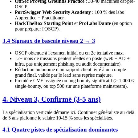
OffSec Proving Grounds Practice
: 30-40 machines cat-pré-
OSCP.
PortSwigger Web Security Academy
: 100 % des labs
Apprentice + Practitioner.
HackTheBox Starting Point
et
ProLabs Dante
(en option
pour préparer l'OSCP).
3.4 Signaux de bascule niveau 2 → 3
OSCP obtenue à l'examen initial ou en 2e tentative max.
12+ mois de missions pentest réelles en poste (web + AD +
infra, pas uniquement phishing ou audit documentaire).
Rédaction autonome d'un rapport client livré à un compte
grand final, validé par le lead sans reprise majeure.
Première CVE assignée ou bug bounty significatif (≥ 1 000 €
single-bounty, ou top 500 sur une plateforme mainstream).
4. Niveau 3, Confirmé (3-5 ans)
La spécialisation verticale démarre ici. Continuer généraliste au-delà
de 5 ans plafonne le salaire 10-15 % sous les spécialistes.
4.1 Quatre pistes de spécialisation dominantes