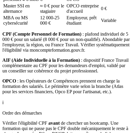
Master SSI en
≈ 0 € pour le
OPCO entreprise
0 €
alternance
stagiaire
d'accueil
MBA ou MS
12 000-25
Employeur, prêt
Variable
cybersécurité
000 €
étudiant
CPF (Compte Personnel de Formation)
: plafond individuel de 5
000 € pour un salarié (8 000 € pour un non-qualifié). Abondable par
l'employeur, la région, ou France Travail. Vérifier systématiquement
l'éligibilité via moncompteformation.gouv.fr.
AIF (Aide Individuelle à la Formation)
: dispositif France Travail
complémentaire au CPF pour les demandeurs d'emploi, validé par
un conseiller sur cohérence du projet professionnel.
OPCO
: les Opérateurs de Compétences prennent en charge la
formation des salariés. Le périmètre varie selon la branche (Atlas
pour les services financiers, Opco EP pour l'artisanat, etc.).
ℹ️
Ordre des démarches
Vérifier l'éligibilité CPF
avant
de chercher un bootcamp. Une
formation qui ne passe pas le CPF double mécaniquement le reste à