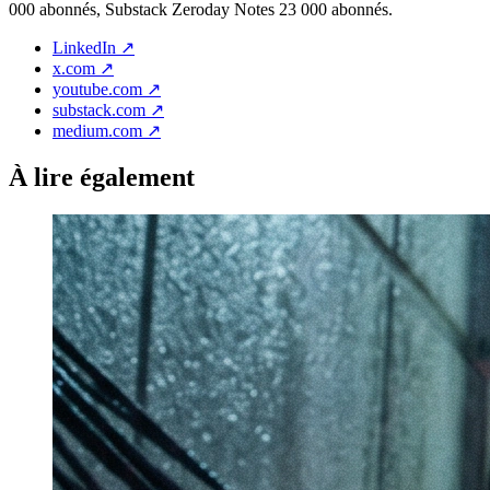
000 abonnés, Substack Zeroday Notes 23 000 abonnés.
LinkedIn
↗
x.com
↗
youtube.com
↗
substack.com
↗
medium.com
↗
À lire également