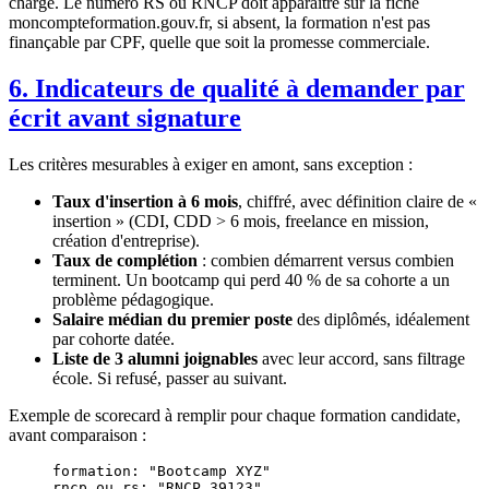
charge. Le numéro RS ou RNCP doit apparaître sur la fiche
moncompteformation.gouv.fr, si absent, la formation n'est pas
finançable par CPF, quelle que soit la promesse commerciale.
6. Indicateurs de qualité à demander par
écrit avant signature
Les critères mesurables à exiger en amont, sans exception :
Taux d'insertion à 6 mois
, chiffré, avec définition claire de «
insertion » (CDI, CDD > 6 mois, freelance en mission,
création d'entreprise).
Taux de complétion
: combien démarrent versus combien
terminent. Un bootcamp qui perd 40 % de sa cohorte a un
problème pédagogique.
Salaire médian du premier poste
des diplômés, idéalement
par cohorte datée.
Liste de 3 alumni joignables
avec leur accord, sans filtrage
école. Si refusé, passer au suivant.
Exemple de scorecard à remplir pour chaque formation candidate,
avant comparaison :
formation
: 
"Bootcamp XYZ"
rncp_ou_rs
: 
"RNCP 39123"