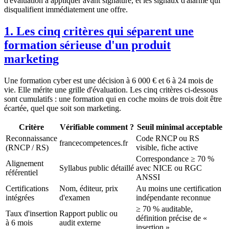
d'évaluation à appliquer avant signature, et les signaux d'alarme qui
disqualifient immédiatement une offre.
1. Les cinq critères qui séparent une
formation sérieuse d'un produit
marketing
Une formation cyber est une décision à 6 000 € et 6 à 24 mois de
vie. Elle mérite une grille d'évaluation. Les cinq critères ci-dessous
sont cumulatifs : une formation qui en coche moins de trois doit être
écartée, quel que soit son marketing.
Critère
Vérifiable comment ?
Seuil minimal acceptable
Reconnaissance
Code RNCP ou RS
francecompetences.fr
(RNCP / RS)
visible, fiche active
Correspondance ≥ 70 %
Alignement
Syllabus public détaillé
avec NICE ou RGC
référentiel
ANSSI
Certifications
Nom, éditeur, prix
Au moins une certification
intégrées
d'examen
indépendante reconnue
≥ 70 % auditable,
Taux d'insertion
Rapport public ou
définition précise de «
à 6 mois
audit externe
insertion »