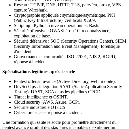
Réseau : TCP/IP, DNS, HTTP, TLS, pare-feu, proxy, VPN,
capture Wireshark.
Cryptographie appliquée : symétrique/asymétrique, PKI
(Public Key Infrastructure), certificats X.509.
Scripting : Python à niveau opérationnel, Bash.
Sécurité offensive : OWASP Top 10, reconnaissance,
exploitation de base.
Sécurité défensive : SOC (Security Operations Center), SIEM
(Security Information and Event Management), forensique
d'incident.
Gouvernance et conformité : ISO 27001, NIS 2, RGPD,
réponse à incident.
Spécialisations légitimes après le socle
Pentest offensif avancé (Active Directory, web, mobile).
DevSecOps : intégration SAST (Static Application Security
Testing), DAST, SCA dans les pipelines CI/CD.
Threat Intelligence et OSINT.
Cloud security (AWS, Azure, GCP).
Sécurité industrielle OT/ICS.
Cyber forensics et réponse à incident.
Une formation qui saute le socle pour promettre directement du
pentest avancé produit des stagiaires incapables d'expliquer un