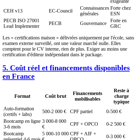
exigeante
Connaissances
Forte chez
CEH v13
EC-Council
générales
ESN
PECB ISO 27001
Forte en
PECB
Gouvernance
Lead Implementer
GRC
Les « certifications maison » délivrées uniquement par l'école, sans
examen externe surveillé, ont une valeur marché nulle. Elles
comptent pour le CV interne, rien de plus. Exiger au moins une
certification d'éditeur indépendant dans le package.
5. Coût réel et financements disponibles
en France
Reste à
Financements
Format
Coût brut
charge
mobilisables
typique
Auto-formation
500-2 000 €
CPF partiel
0-500 €
(certifs + labs)
Bootcamp en ligne
3 000-8 000
CPF + OPCO
0-2 500 €
3-6 mois
€
Bootcamp
5 000-10 000
CPF + AIF +
0-3 000 €
présentiel 4-6 mois
€
OPCO