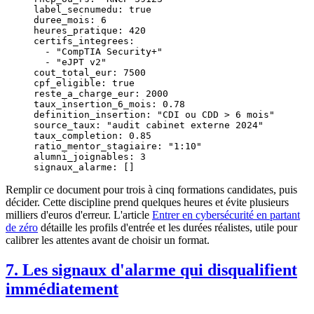
label_secnumedu
: 
true
duree_mois
: 
6
heures_pratique
: 
420
certifs_integrees
:
  - 
"CompTIA Security+"
  - 
"eJPT v2"
cout_total_eur
: 
7500
cpf_eligible
: 
true
reste_a_charge_eur
: 
2000
taux_insertion_6_mois
: 
0.78
definition_insertion
: 
"CDI ou CDD > 6 mois"
source_taux
: 
"audit cabinet externe 2024"
taux_completion
: 
0.85
ratio_mentor_stagiaire
: 
"1:10"
alumni_joignables
: 
3
signaux_alarme
: []
Remplir ce document pour trois à cinq formations candidates, puis
décider. Cette discipline prend quelques heures et évite plusieurs
milliers d'euros d'erreur. L'article
Entrer en cybersécurité en partant
de zéro
détaille les profils d'entrée et les durées réalistes, utile pour
calibrer les attentes avant de choisir un format.
7. Les signaux d'alarme qui disqualifient
immédiatement