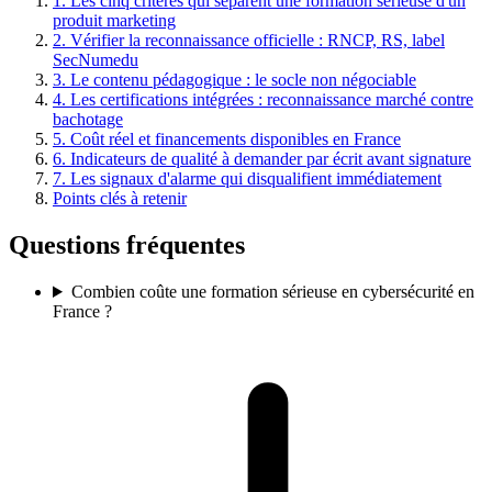
1. Les cinq critères qui séparent une formation sérieuse d'un
produit marketing
2. Vérifier la reconnaissance officielle : RNCP, RS, label
SecNumedu
3. Le contenu pédagogique : le socle non négociable
4. Les certifications intégrées : reconnaissance marché contre
bachotage
5. Coût réel et financements disponibles en France
6. Indicateurs de qualité à demander par écrit avant signature
7. Les signaux d'alarme qui disqualifient immédiatement
Points clés à retenir
Questions fréquentes
Combien coûte une formation sérieuse en cybersécurité en
France ?