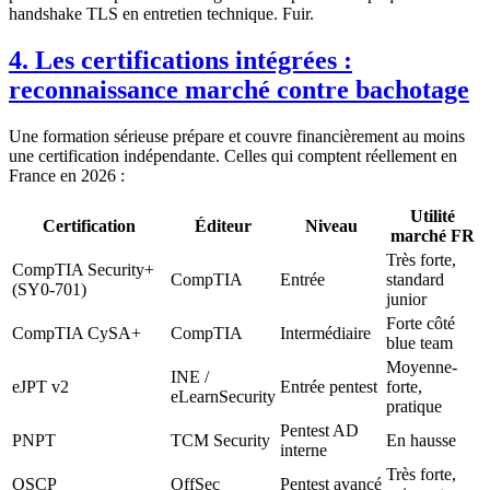
handshake TLS en entretien technique. Fuir.
4. Les certifications intégrées :
reconnaissance marché contre bachotage
Une formation sérieuse prépare et couvre financièrement au moins
une certification indépendante. Celles qui comptent réellement en
France en 2026 :
Utilité
Certification
Éditeur
Niveau
marché FR
Très forte,
CompTIA Security+
CompTIA
Entrée
standard
(SY0-701)
junior
Forte côté
CompTIA CySA+
CompTIA
Intermédiaire
blue team
Moyenne-
INE /
eJPT v2
Entrée pentest
forte,
eLearnSecurity
pratique
Pentest AD
PNPT
TCM Security
En hausse
interne
Très forte,
OSCP
OffSec
Pentest avancé