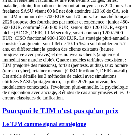
an sont réellement facturables une fois déduits congés, fériés,
maladie, admin, formation et intercontrat moyen - pas 220 jours. Un
freelance SASU visant 60 k€ net doit atteindre 120 k€ de CA, soit
un TJM minimum de ~700 EUR sur 170 jours. Le marché français
2026 propose des fourchettes par métier et expérience : junior 450-
600 EUR, confirmé 550-800 EUR, senior 800-1200 EUR, expert
niche (ADCS, DFIR, LLM security, smart contract) 1200-2500
EUR, CISO fractionné 900-1500 EUR. La stratégie pluri-annuelle
consiste à augmenter son TJM de 10-15 %/an soit doubler en 5-7
ans, en différenciant la gestion des clients existants (hausse
progressive avec préavis) et des nouveaux clients (alignement
immédiat sur marché cible). Quatre modèles tarifaires coexistent :
TJM (majorité des missions), forfait (pentests, audits), taux horaire
(rare en cyber), retainer mensuel (CISO fractionné, DFIR on-call).
Cet article détaille les 3 méthodes de calcul avec simulations
chiffrées SASU/portage/micro, la grille 2026 par niveau, les
modulateurs contextuels, l'évolution pluri-annuelle, la psychologie
de négociation avec ancrage, 3 études de cas anonymisées et les 10
erreurs classiques de tarification.
Pourquoi le TJM n'est pas qu'un prix
Le TJM comme signal stratégique