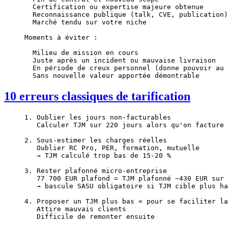
  Certification ou expertise majeure obtenue
  Reconnaissance publique (talk, CVE, publication)
  Marché tendu sur votre niche
Moments à éviter :
  Milieu de mission en cours
  Juste après un incident ou mauvaise livraison
  En période de creux personnel (donne pouvoir au 
  Sans nouvelle valeur apportée démontrable
10 erreurs classiques de tarification
1. Oublier les jours non-facturables
   Calculer TJM sur 220 jours alors qu'on facture 
2. Sous-estimer les charges réelles
   Oublier RC Pro, PER, formation, mutuelle
   → TJM calculé trop bas de 15-20 %
3. Rester plafonné micro-entreprise
   77 700 EUR plafond = TJM plafonné ~430 EUR sur 
   → bascule SASU obligatoire si TJM cible plus ha
4. Proposer un TJM plus bas « pour se faciliter la
   Attire mauvais clients
   Difficile de remonter ensuite