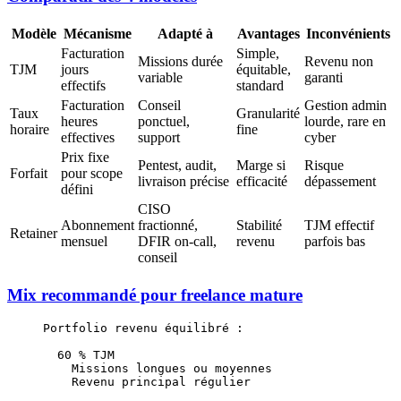
Modèle
Mécanisme
Adapté à
Avantages
Inconvénients
Facturation
Simple,
Missions durée
Revenu non
TJM
jours
équitable,
variable
garanti
effectifs
standard
Facturation
Conseil
Gestion admin
Taux
Granularité
heures
ponctuel,
lourde, rare en
horaire
fine
effectives
support
cyber
Prix fixe
Pentest, audit,
Marge si
Risque
Forfait
pour scope
livraison précise
efficacité
dépassement
défini
CISO
Abonnement
fractionné,
Stabilité
TJM effectif
Retainer
mensuel
DFIR on-call,
revenu
parfois bas
conseil
Mix recommandé pour freelance mature
Portfolio revenu équilibré :
  60 % TJM
    Missions longues ou moyennes
    Revenu principal régulier