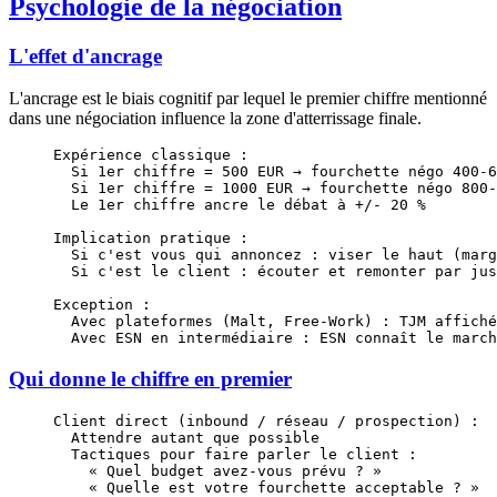
Psychologie de la négociation
L'effet d'ancrage
L'ancrage est le biais cognitif par lequel le premier chiffre mentionné
dans une négociation influence la zone d'atterrissage finale.
Expérience classique :
  Si 1er chiffre = 500 EUR → fourchette négo 400-6
  Si 1er chiffre = 1000 EUR → fourchette négo 800-
  Le 1er chiffre ancre le débat à +/- 20 %
Implication pratique :
  Si c'est vous qui annoncez : viser le haut (marg
  Si c'est le client : écouter et remonter par jus
Exception :
  Avec plateformes (Malt, Free-Work) : TJM affiché
  Avec ESN en intermédiaire : ESN connaît le march
Qui donne le chiffre en premier
Client direct (inbound / réseau / prospection) :
  Attendre autant que possible
  Tactiques pour faire parler le client :
    « Quel budget avez-vous prévu ? »
    « Quelle est votre fourchette acceptable ? »