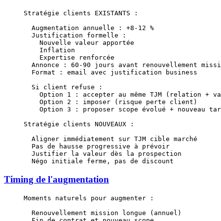
Stratégie clients EXISTANTS :
  Augmentation annuelle : +8-12 %
  Justification formelle :
    Nouvelle valeur apportée
    Inflation
    Expertise renforcée
  Annonce : 60-90 jours avant renouvellement missi
  Format : email avec justification business
  Si client refuse :
    Option 1 : accepter au même TJM (relation + va
    Option 2 : imposer (risque perte client)
    Option 3 : proposer scope évolué + nouveau tar
Stratégie clients NOUVEAUX :
  Aligner immédiatement sur TJM cible marché
  Pas de hausse progressive à prévoir
  Justifier la valeur dès la prospection
  Négo initiale ferme, pas de discount
Timing de l'augmentation
Moments naturels pour augmenter :
  Renouvellement mission longue (annuel)
  Fin de contrat et nouveau scope