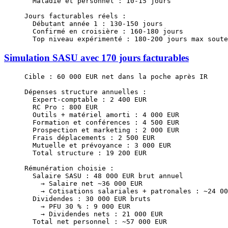
  Maladie et personnel : 10-15 jours
Jours facturables réels :
  Débutant année 1 : 130-150 jours
  Confirmé en croisière : 160-180 jours
  Top niveau expérimenté : 180-200 jours max soute
Simulation SASU avec 170 jours facturables
Cible : 60 000 EUR net dans la poche après IR
Dépenses structure annuelles :
  Expert-comptable : 2 400 EUR
  RC Pro : 800 EUR
  Outils + matériel amorti : 4 000 EUR
  Formation et conférences : 4 500 EUR
  Prospection et marketing : 2 000 EUR
  Frais déplacements : 2 500 EUR
  Mutuelle et prévoyance : 3 000 EUR
  Total structure : 19 200 EUR
Rémunération choisie :
  Salaire SASU : 48 000 EUR brut annuel
    → Salaire net ~36 000 EUR
    → Cotisations salariales + patronales : ~24 00
  Dividendes : 30 000 EUR bruts
    → PFU 30 % : 9 000 EUR
    → Dividendes nets : 21 000 EUR
  Total net personnel : ~57 000 EUR