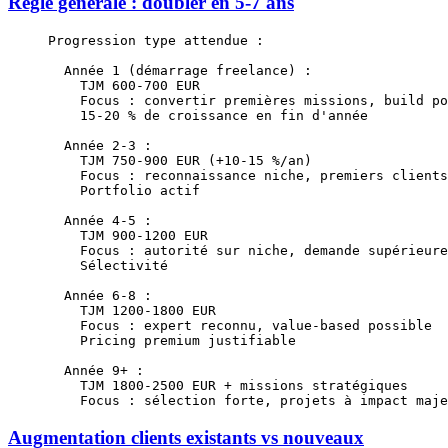
Règle générale : doubler en 5-7 ans
Progression type attendue :
  Année 1 (démarrage freelance) :
    TJM 600-700 EUR
    Focus : convertir premières missions, build po
    15-20 % de croissance en fin d'année
  Année 2-3 :
    TJM 750-900 EUR (+10-15 %/an)
    Focus : reconnaissance niche, premiers clients
    Portfolio actif
  Année 4-5 :
    TJM 900-1200 EUR
    Focus : autorité sur niche, demande supérieure
    Sélectivité
  Année 6-8 :
    TJM 1200-1800 EUR
    Focus : expert reconnu, value-based possible
    Pricing premium justifiable
  Année 9+ :
    TJM 1800-2500 EUR + missions stratégiques
    Focus : sélection forte, projets à impact maje
Augmentation clients existants vs nouveaux