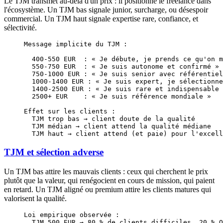
Le TJM transmet au-delà d'un prix : il positionne le freelance dans
l'écosystème. Un TJM bas signale junior, surcharge, ou désespoir
commercial. Un TJM haut signale expertise rare, confiance, et
sélectivité.
Message implicite du TJM :
  400-550 EUR  : « Je débute, je prends ce qu'on m
  550-750 EUR  : « Je suis autonome et confirmé »
  750-1000 EUR : « Je suis senior avec référentiel
  1000-1400 EUR : « Je suis expert, je sélectionne
  1400-2500 EUR : « Je suis rare et indispensable 
  2500+ EUR    : « Je suis référence mondiale »
Effet sur les clients :
  TJM trop bas → client doute de la qualité
  TJM médian → client attend la qualité médiane
  TJM haut → client attend (et paie) pour l'excell
TJM et sélection adverse
Un TJM bas attire les mauvais clients : ceux qui cherchent le prix
plutôt que la valeur, qui renégocient en cours de mission, qui paient
en retard. Un TJM aligné ou premium attire les clients matures qui
valorisent la qualité.
Loi empirique observée :
  TJM 500 EUR → 80 % de clients difficiles, 20 % O