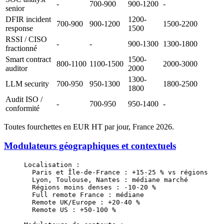
-
700-900
900-1200
-
senior
DFIR incident
1200-
700-900
900-1200
1500-2200
response
1500
RSSI / CISO
-
-
900-1300
1300-1800
fractionné
Smart contract
1500-
800-1100
1100-1500
2000-3000
auditor
2000
1300-
LLM security
700-950
950-1300
1800-2500
1800
Audit ISO /
-
700-950
950-1400
-
conformité
Toutes fourchettes en EUR HT par jour, France 2026.
Modulateurs géographiques et contextuels
Localisation :
  Paris et Île-de-France : +15-25 % vs régions
  Lyon, Toulouse, Nantes : médiane marché
  Régions moins denses : -10-20 %
  Full remote France : médiane
  Remote UK/Europe : +20-40 %
  Remote US : +50-100 %