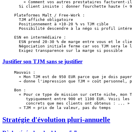
    « Comment vos autres prestataires facturent-il
  Si client insiste : donner fourchette haute (« 9
Plateformes Malt / Free-Work :
  TJM affiché obligatoire
  Positionnement à +10-20 % vs TJM cible
  Possibilité descendre à la négo si profil intére
ESN en intermédiaire :
  ESN prend 20-30 % de marge entre vous et le clie
  Négociation initiale ferme car vos TJM sera le l
  Exigez transparence sur la marge si possible
Justifier son TJM sans se justifier
Mauvais :
  « Mon TJM est de 950 EUR parce que je dois payer
  → donne l'impression que TJM = coût personnel, p
Bon :
  « Pour ce type de mission sur cette niche, mon T
     typiquement entre 900 et 1100 EUR. Voici les 
     concrets que mes clients ont obtenus : ... »
  → TJM = prix de la valeur, pas du temps
Stratégie d'évolution pluri-annuelle