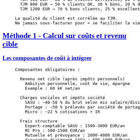
  TJM 800 EUR → 50 % clients OK, 30 % bons, 20 % d
  TJM 1200 EUR → 70 % bons clients, 25 % excellent
La qualité du client est corrélée au TJM.
Ne jamais sous-facturer pour « se faciliter la vie
Méthode 1 - Calcul sur coûts et revenu
cible
Les composantes de coût à intégrer
Composantes obligatoires :
  Revenu net cible (après impôts personnels)
    Ambition personnelle, coût de vie, épargne
    Exemple : 60 k€ net/an
  Charges sociales et impôts société
    SASU : ~40-50 % du brut selon mix salaire/divi
    Portage : ~50 % prélevés par société de portag
    Micro : ~22 % cotisations + IR
  Frais structure
    Expert-comptable SASU : 1500-3000 EUR/an
    RC Pro : 500-1500 EUR/an
    Mutuelle et prévoyance : 2000-4000 EUR/an
    Assurance dirigeant SASU : 500-1000 EUR/an