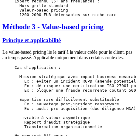
Expert reconnu (5+ ans freelance) :
  Hors grille standard
  Valeur-based pricing
  1200-2000 EUR défensables sur niche rare
Méthode 3 - Value-based pricing
Principe et applicabilité
Le value-based pricing lie le tarif à la valeur créée pour le client, pas
au temps passé. Applicable uniquement dans certains contextes.
Cas d'application :
  Mission stratégique avec impact business mesurab
    Ex : éviter un incident RGPD (amende potentiel
    Ex : dé-risquer une certification ISO 27001 po
    Ex : bloquer une fraude récurrente coûtant 500
  Expertise rare difficilement substituable
    Ex : sauvetage post-incident ransomware
    Ex : audit pre-acquisition (due diligence M&A)
  Livrable à valeur asymétrique
    Rapport d'audit stratégique
    Transformation organisationnelle
Ne convient PAS pour :