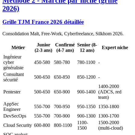
Méthode 2 - Marché par niche (grille
2026)
Grille TJM France 2026 détaillée
Consolidation Malt, Free-Work, Cyberfreelance, Silkhom 2026.
Junior
Confirmé
Senior (8-
Métier
Expert niche
(2-3 ans)
(4-7 ans)
12 ans)
Ingénieur
cyber
450-580
580-780
780-1100
-
généraliste
Consultant
500-650
650-850
850-1200
-
sécurité
1400-2000
Pentester
500-650
650-900
900-1400
(ADCS, red
team)
AppSec
550-700
700-950
950-1350
1350-1800
Engineer
DevSecOps
550-700
700-900
900-1300
1300-1700
1100-
1500-2000
Cloud Security
600-800
800-1100
1500
(multi-cloud)
SOC analyst