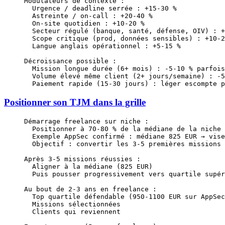
Modulateurs de contexte :
  Urgence / deadline serrée : +15-30 %
  Astreinte / on-call : +20-40 %
  On-site quotidien : +10-20 %
  Secteur régulé (banque, santé, défense, OIV) : +
  Scope critique (prod, données sensibles) : +10-2
  Langue anglais opérationnel : +5-15 %
Décroissance possible :
  Mission longue durée (6+ mois) : -5-10 % parfois
  Volume élevé même client (2+ jours/semaine) : -5
  Paiement rapide (15-30 jours) : léger escompte p
Positionner son TJM dans la grille
Démarrage freelance sur niche :
  Positionner à 70-80 % de la médiane de la niche
  Exemple AppSec confirmé : médiane 825 EUR → vise
  Objectif : convertir les 3-5 premières missions 
Après 3-5 missions réussies :
  Aligner à la médiane (825 EUR)
  Puis pousser progressivement vers quartile supér
Au bout de 2-3 ans en freelance :
  Top quartile défendable (950-1100 EUR sur AppSec
  Missions sélectionnées
  Clients qui reviennent