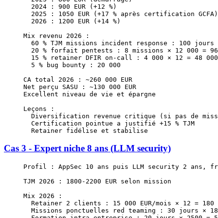
  2024 : 900 EUR (+12 %)
  2025 : 1050 EUR (+17 % après certification GCFA)
  2026 : 1200 EUR (+14 %)
Mix revenu 2026 :
  60 % TJM missions incident response : 100 jours 
  20 % forfait pentests : 8 missions × 12 000 = 96
  15 % retainer DFIR on-call : 4 000 × 12 = 48 000
  5 % bug bounty : 20 000
CA total 2026 : ~260 000 EUR
Net perçu SASU : ~130 000 EUR
Excellent niveau de vie et épargne
Leçons :
  Diversification revenue critique (si pas de miss
  Certification pointue a justifié +15 % TJM
  Retainer fidélise et stabilise
Cas 3 - Expert niche 8 ans (LLM security)
Profil : AppSec 10 ans puis LLM security 2 ans, fr
TJM 2026 : 1800-2200 EUR selon mission
Mix 2026 :
  Retainer 2 clients : 15 000 EUR/mois × 12 = 180 
  Missions ponctuelles red teaming : 30 jours × 18
  Formation intra entreprise : 20 jours × 2500 = 5