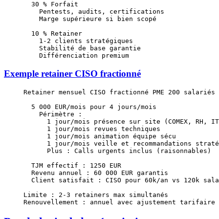
  30 % Forfait
    Pentests, audits, certifications
    Marge supérieure si bien scopé
  10 % Retainer
    1-2 clients stratégiques
    Stabilité de base garantie
    Différenciation premium
Exemple retainer CISO fractionné
Retainer mensuel CISO fractionné PME 200 salariés 
  5 000 EUR/mois pour 4 jours/mois
    Périmètre :
      1 jour/mois présence sur site (COMEX, RH, IT
      1 jour/mois revues techniques
      1 jour/mois animation équipe sécu
      1 jour/mois veille et recommandations straté
      Plus : Calls urgents inclus (raisonnables)
  TJM effectif : 1250 EUR
  Revenu annuel : 60 000 EUR garantis
  Client satisfait : CISO pour 60k/an vs 120k sala
Limite : 2-3 retainers max simultanés
Renouvellement : annuel avec ajustement tarifaire