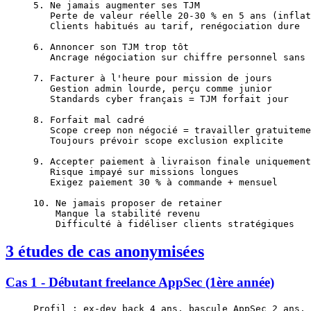
5. Ne jamais augmenter ses TJM
   Perte de valeur réelle 20-30 % en 5 ans (inflat
   Clients habitués au tarif, renégociation dure
6. Annoncer son TJM trop tôt
   Ancrage négociation sur chiffre personnel sans 
7. Facturer à l'heure pour mission de jours
   Gestion admin lourde, perçu comme junior
   Standards cyber français = TJM forfait jour
8. Forfait mal cadré
   Scope creep non négocié = travailler gratuiteme
   Toujours prévoir scope exclusion explicite
9. Accepter paiement à livraison finale uniquement
   Risque impayé sur missions longues
   Exigez paiement 30 % à commande + mensuel
10. Ne jamais proposer de retainer
    Manque la stabilité revenu
    Difficulté à fidéliser clients stratégiques
3 études de cas anonymisées
Cas 1 - Débutant freelance AppSec (1ère année)
Profil : ex-dev back 4 ans, bascule AppSec 2 ans, 