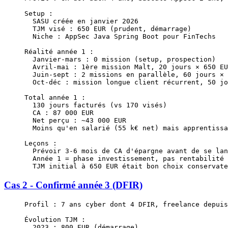
Setup :
  SASU créée en janvier 2026
  TJM visé : 650 EUR (prudent, démarrage)
  Niche : AppSec Java Spring Boot pour FinTechs
Réalité année 1 :
  Janvier-mars : 0 mission (setup, prospection)
  Avril-mai : 1ère mission Malt, 20 jours × 650 EU
  Juin-sept : 2 missions en parallèle, 60 jours × 
  Oct-déc : mission longue client récurrent, 50 jo
Total année 1 :
  130 jours facturés (vs 170 visés)
  CA : 87 000 EUR
  Net perçu : ~43 000 EUR
  Moins qu'en salarié (55 k€ net) mais apprentissa
Leçons :
  Prévoir 3-6 mois de CA d'épargne avant de se lan
  Année 1 = phase investissement, pas rentabilité
  TJM initial à 650 EUR était bon choix conservate
Cas 2 - Confirmé année 3 (DFIR)
Profil : 7 ans cyber dont 4 DFIR, freelance depuis
Évolution TJM :
  2023 : 800 EUR (démarrage)