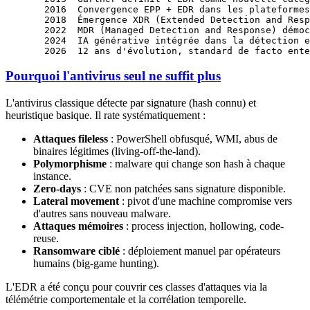
  2016  Convergence EPP + EDR dans les plateformes
  2018  Émergence XDR (Extended Detection and Resp
  2022  MDR (Managed Detection and Response) démoc
  2024  IA générative intégrée dans la détection e
  2026  12 ans d'évolution, standard de facto ente
Pourquoi l'antivirus seul ne suffit plus
L'antivirus classique détecte par signature (hash connu) et
heuristique basique. Il rate systématiquement :
Attaques fileless
: PowerShell obfusqué, WMI, abus de
binaires légitimes (living-off-the-land).
Polymorphisme
: malware qui change son hash à chaque
instance.
Zero-days
: CVE non patchées sans signature disponible.
Lateral movement
: pivot d'une machine compromise vers
d'autres sans nouveau malware.
Attaques mémoires
: process injection, hollowing, code-
reuse.
Ransomware ciblé
: déploiement manuel par opérateurs
humains (big-game hunting).
L'EDR a été conçu pour couvrir ces classes d'attaques via la
télémétrie comportementale et la corrélation temporelle.