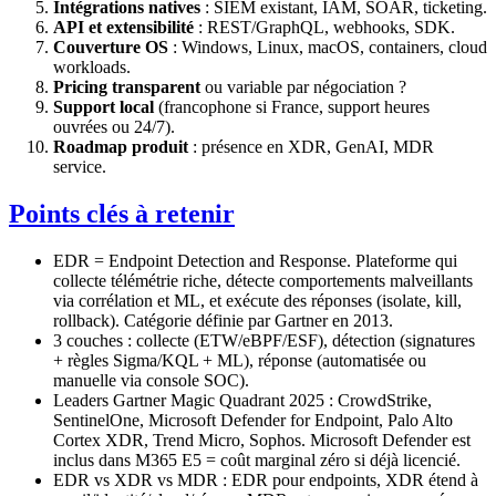
Intégrations natives
: SIEM existant, IAM, SOAR, ticketing.
API et extensibilité
: REST/GraphQL, webhooks, SDK.
Couverture OS
: Windows, Linux, macOS, containers, cloud
workloads.
Pricing transparent
ou variable par négociation ?
Support local
(francophone si France, support heures
ouvrées ou 24/7).
Roadmap produit
: présence en XDR, GenAI, MDR
service.
Points clés à retenir
EDR = Endpoint Detection and Response. Plateforme qui
collecte télémétrie riche, détecte comportements malveillants
via corrélation et ML, et exécute des réponses (isolate, kill,
rollback). Catégorie définie par Gartner en 2013.
3 couches : collecte (ETW/eBPF/ESF), détection (signatures
+ règles Sigma/KQL + ML), réponse (automatisée ou
manuelle via console SOC).
Leaders Gartner Magic Quadrant 2025 : CrowdStrike,
SentinelOne, Microsoft Defender for Endpoint, Palo Alto
Cortex XDR, Trend Micro, Sophos. Microsoft Defender est
inclus dans M365 E5 = coût marginal zéro si déjà licencié.
EDR vs XDR vs MDR : EDR pour endpoints, XDR étend à