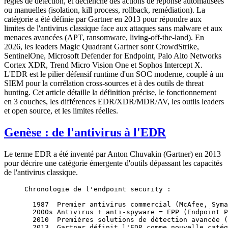
règles de détection, et déclenche des actions de réponse automatisées
ou manuelles (isolation, kill process, rollback, remédiation). La
catégorie a été définie par Gartner en 2013 pour répondre aux
limites de l'antivirus classique face aux attaques sans malware et aux
menaces avancées (APT, ransomware, living-off-the-land). En
2026, les leaders Magic Quadrant Gartner sont CrowdStrike,
SentinelOne, Microsoft Defender for Endpoint, Palo Alto Networks
Cortex XDR, Trend Micro Vision One et Sophos Intercept X.
L'EDR est le pilier défensif runtime d'un SOC moderne, couplé à un
SIEM pour la corrélation cross-sources et à des outils de threat
hunting. Cet article détaille la définition précise, le fonctionnement
en 3 couches, les différences EDR/XDR/MDR/AV, les outils leaders
et open source, et les limites réelles.
Genèse : de l'antivirus à l'EDR
Le terme EDR a été inventé par Anton Chuvakin (Gartner) en 2013
pour décrire une catégorie émergente d'outils dépassant les capacités
de l'antivirus classique.
Chronologie de l'endpoint security :
  1987  Premier antivirus commercial (McAfee, Syma
  2000s Antivirus + anti-spyware = EPP (Endpoint P
  2010  Premières solutions de détection avancée (
  2013  Gartner définit l'EDR comme nouvelle catég