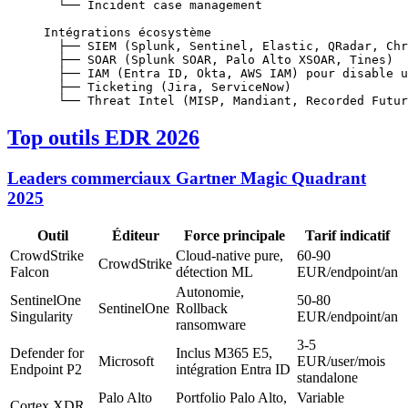
  └── Incident case management
Intégrations écosystème
  ├── SIEM (Splunk, Sentinel, Elastic, QRadar, Chr
  ├── SOAR (Splunk SOAR, Palo Alto XSOAR, Tines)
  ├── IAM (Entra ID, Okta, AWS IAM) pour disable u
  ├── Ticketing (Jira, ServiceNow)
  └── Threat Intel (MISP, Mandiant, Recorded Futur
Top outils EDR 2026
Leaders commerciaux Gartner Magic Quadrant
2025
Outil
Éditeur
Force principale
Tarif indicatif
CrowdStrike
Cloud-native pure,
60-90
CrowdStrike
Falcon
détection ML
EUR/endpoint/an
Autonomie,
SentinelOne
50-80
SentinelOne
Rollback
Singularity
EUR/endpoint/an
ransomware
3-5
Defender for
Inclus M365 E5,
Microsoft
EUR/user/mois
Endpoint P2
intégration Entra ID
standalone
Palo Alto
Portfolio Palo Alto,
Variable
Cortex XDR