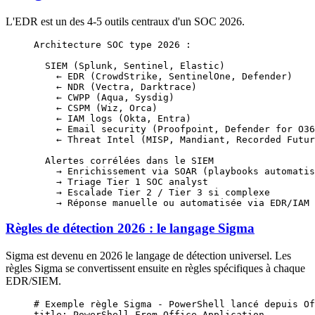
L'EDR est un des 4-5 outils centraux d'un SOC 2026.
Architecture SOC type 2026 :
  SIEM (Splunk, Sentinel, Elastic)
    ← EDR (CrowdStrike, SentinelOne, Defender)
    ← NDR (Vectra, Darktrace)
    ← CWPP (Aqua, Sysdig)
    ← CSPM (Wiz, Orca)
    ← IAM logs (Okta, Entra)
    ← Email security (Proofpoint, Defender for O36
    ← Threat Intel (MISP, Mandiant, Recorded Futur
  Alertes corrélées dans le SIEM
    → Enrichissement via SOAR (playbooks automatis
    → Triage Tier 1 SOC analyst
    → Escalade Tier 2 / Tier 3 si complexe
    → Réponse manuelle ou automatisée via EDR/IAM
Règles de détection 2026 : le langage Sigma
Sigma est devenu en 2026 le langage de détection universel. Les
règles Sigma se convertissent ensuite en règles spécifiques à chaque
EDR/SIEM.
# Exemple règle Sigma - PowerShell lancé depuis Of
title
: 
PowerShell From Office Application