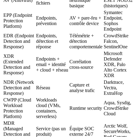
AV (Antivirus)
heuristique
ESET NOD32
fichiers
basique
(historiques)
Symantec
EPP (Endpoint
Endpoints,
AV + pare-feu +
Endpoint,
Protection
prévention
contrôle device
Sophos
Platform)
Endpoint
EDR (Endpoint
Endpoints,
Télémétrie +
CrowdStrike
Detection and
détection et
détection
Falcon,
Response)
réponse
comportementale
SentinelOne
Microsoft
XDR
Endpoints +
Defender
(Extended
Corrélation
email + identité
XDR, Palo
Detection and
cross-source
+ cloud + réseau
Alto Cortex
Response)
XDR
NDR (Network
Darktrace,
Capture et
Detection and
Réseau
Vectra,
analyse trafic
Response)
ExtraHop
CWPP (Cloud
Workloads
Aqua, Sysdig,
Workload
cloud (VMs,
Runtime security
CrowdStrike
Protection
containers,
Cloud
Platform)
serverless)
MDR
Arctic Wolf,
(Managed
Service (pas un
Équipe SOC
SecureWorks,
Detection and
produit)
externe 24/7
Red Canary