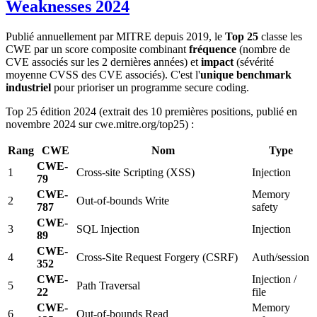
Weaknesses 2024
Publié annuellement par MITRE depuis 2019, le
Top 25
classe les
CWE par un score composite combinant
fréquence
(nombre de
CVE associés sur les 2 dernières années) et
impact
(sévérité
moyenne CVSS des CVE associés). C'est l'
unique benchmark
industriel
pour prioriser un programme secure coding.
Top 25 édition 2024 (extrait des 10 premières positions, publié en
novembre 2024 sur cwe.mitre.org/top25) :
Rang
CWE
Nom
Type
CWE-
1
Cross-site Scripting (XSS)
Injection
79
CWE-
Memory
2
Out-of-bounds Write
787
safety
CWE-
3
SQL Injection
Injection
89
CWE-
4
Cross-Site Request Forgery (CSRF)
Auth/session
352
CWE-
Injection /
5
Path Traversal
22
file
CWE-
Memory
6
Out-of-bounds Read