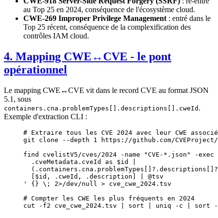
CWE-918 Server-Side Request Forgery (SSRF)
: ré-entré
au Top 25 en 2024, conséquence de l'écosystème cloud.
CWE-269 Improper Privilege Management
: entré dans le
Top 25 récent, conséquence de la complexification des
contrôles IAM cloud.
4. Mapping CWE↔CVE - le pont
opérationnel
Le mapping CWE↔CVE vit dans le record CVE au format JSON
5.1, sous
.
containers.cna.problemTypes[].descriptions[].cweId
Exemple d'extraction CLI :
# Extraire tous les CVE 2024 avec leur CWE associé
git
 clone
 --depth
 1
 https://github.com/CVEProject/
find
 cvelistV5/cves/2024
 -name
 "CVE-*.json"
 -exec
 
  .cveMetadata.cveId as $id |
  (.containers.cna.problemTypes[]?.descriptions[]?
  [$id, .cweId, .description] | @tsv
'
 {}
 \;
 2>
/dev/null
 >
 cve_cwe_2024.tsv
# Compter les CWE les plus fréquents en 2024
cut
 -f2
 cve_cwe_2024.tsv
 |
 sort
 |
 uniq
 -c
 |
 sort
 -