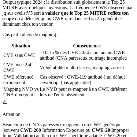
Output typique 2024 : la distribution suit globalement le Top 25
MITRE avec quelques inversions. La fréquence CWE observée par
jq sur cvelistV5 sert à
valider que le Top 25 MITRE reflète ton
scope
ou à détecter qu'un CWE rare dans le Top 25 général est
dominant chez ton vendor.
Cas particuliers de mapping :
Situation
Conséquence
~10-15 % des CVE 2024 n'ont aucun CWE
CVE sans CWE
attribué (CNA paresseux ou triage incomplet)
CVE avec 2-4
Vulnérabilité multi-classes, mapping correct
CWE
CWE référencé
Cas observé : CWE-119 attribué à un défaut
erronément
JavaScript (pas applicable)
Mapping NVD vs
Le NVD peut re-mapper à un CWE différent
CNA divergent
lors de l'enrichissement
⚠️
Attention
Beaucoup de CNAs paresseux mappent à un CWE générique
(souvent
CWE-200
Information Exposure ou
CWE-20
Improper
Input Validation) au lieu du CWE spécifique adapté. CWE-20 et