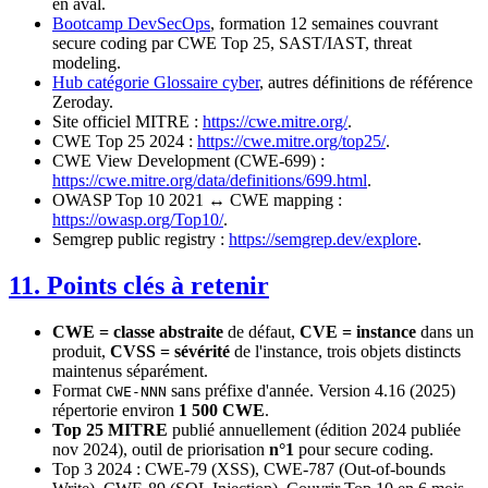
en aval.
Bootcamp DevSecOps
, formation 12 semaines couvrant
secure coding par CWE Top 25, SAST/IAST, threat
modeling.
Hub catégorie Glossaire cyber
, autres définitions de référence
Zeroday.
Site officiel MITRE :
https://cwe.mitre.org/
.
CWE Top 25 2024 :
https://cwe.mitre.org/top25/
.
CWE View Development (CWE-699) :
https://cwe.mitre.org/data/definitions/699.html
.
OWASP Top 10 2021 ↔ CWE mapping :
https://owasp.org/Top10/
.
Semgrep public registry :
https://semgrep.dev/explore
.
11. Points clés à retenir
CWE = classe abstraite
de défaut,
CVE = instance
dans un
produit,
CVSS = sévérité
de l'instance, trois objets distincts
maintenus séparément.
Format
sans préfixe d'année. Version 4.16 (2025)
CWE-NNN
répertorie environ
1 500 CWE
.
Top 25 MITRE
publié annuellement (édition 2024 publiée
nov 2024), outil de priorisation
n°1
pour secure coding.
Top 3 2024 : CWE-79 (XSS), CWE-787 (Out-of-bounds