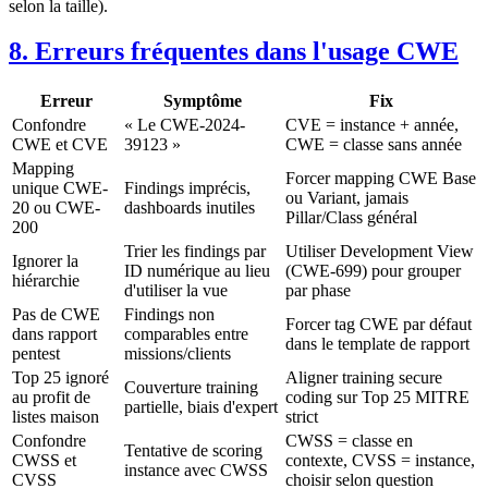
selon la taille).
8. Erreurs fréquentes dans l'usage CWE
Erreur
Symptôme
Fix
Confondre
« Le CWE-2024-
CVE = instance + année,
CWE et CVE
39123 »
CWE = classe sans année
Mapping
Forcer mapping CWE Base
unique CWE-
Findings imprécis,
ou Variant, jamais
20 ou CWE-
dashboards inutiles
Pillar/Class général
200
Trier les findings par
Utiliser Development View
Ignorer la
ID numérique au lieu
(CWE-699) pour grouper
hiérarchie
d'utiliser la vue
par phase
Pas de CWE
Findings non
Forcer tag CWE par défaut
dans rapport
comparables entre
dans le template de rapport
pentest
missions/clients
Top 25 ignoré
Aligner training secure
Couverture training
au profit de
coding sur Top 25 MITRE
partielle, biais d'expert
listes maison
strict
Confondre
CWSS = classe en
Tentative de scoring
CWSS et
contexte, CVSS = instance,
instance avec CWSS
CVSS
choisir selon question