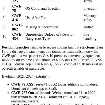
125
safety
CWE-
7
OS Command Injection
Injection
78
CWE-
Memory
8
Use After Free
416
safety
CWE-
9
Missing Authorization
AuthZ
862
CWE-
Unrestricted Upload of File with
File
10
434
Dangerous Type
handling
Position tranchée
: aligner le secure coding training
strictement
sur
l'ordre du Top 25 vaut mieux que toutes les listes maison ou « les
CWE qu'on a vus passer ». Ces 10 premiers couvrent typiquement
40-50 %
du volume CVE annuel et
60 %
des CVE Critical (CVSS
≥ 9.0). Couvrir Top 10 en 6 mois, Top 25 complet en 18 mois est un
objectif tenable et mesurable.
Évolution 2021-2024 (extraits) :
CWE-79 XSS
: reste #1 ou #2 toutes éditions confondues.
Dominant en web app et SaaS.
CWE-787 Out-of-bounds Write
: monté au #1 en 2022,
redescendu #2 en 2024. Dominant en C/C++ legacy,
embarqué, parsers.