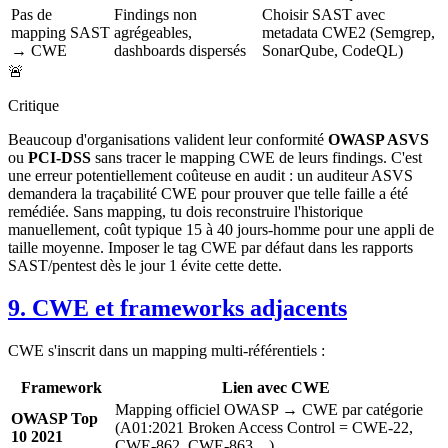
Pas de
Findings non
Choisir SAST avec
mapping SAST
agrégeables,
metadata CWE2 (Semgrep,
→ CWE
dashboards dispersés
SonarQube, CodeQL)
🚨
Critique
Beaucoup d'organisations valident leur conformité
OWASP ASVS
ou
PCI-DSS
sans tracer le mapping CWE de leurs findings. C'est
une erreur potentiellement coûteuse en audit : un auditeur ASVS
demandera la traçabilité CWE pour prouver que telle faille a été
remédiée. Sans mapping, tu dois reconstruire l'historique
manuellement, coût typique 15 à 40 jours-homme pour une appli de
taille moyenne. Imposer le tag CWE par défaut dans les rapports
SAST/pentest dès le jour 1 évite cette dette.
9. CWE et frameworks adjacents
CWE s'inscrit dans un mapping multi-référentiels :
Framework
Lien avec CWE
Mapping officiel OWASP → CWE par catégorie
OWASP Top
(A01:2021 Broken Access Control = CWE-22,
10 2021
CWE-862, CWE-863…)