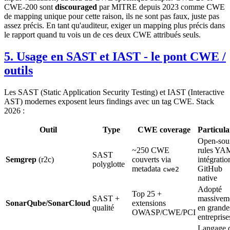
CWE-200 sont
discouraged
par MITRE depuis 2023 comme CWE
de mapping unique pour cette raison, ils ne sont pas faux, juste pas
assez précis. En tant qu'auditeur, exiger un mapping plus précis dans
le rapport quand tu vois un de ces deux CWE attribués seuls.
5. Usage en SAST et IAST - le pont CWE /
outils
Les SAST (Static Application Security Testing) et IAST (Interactive
AST) modernes exposent leurs findings avec un tag CWE. Stack
2026 :
Outil
Type
CWE coverage
Particula
Open-sou
~250 CWE
rules YA
SAST
Semgrep
(r2c)
couverts via
intégratio
polyglotte
metadata
GitHub
cwe2
native
Adopté
Top 25 +
SAST +
massivem
SonarQube/SonarCloud
extensions
qualité
en grande
OWASP/CWE/PCI
entreprise
Langage 