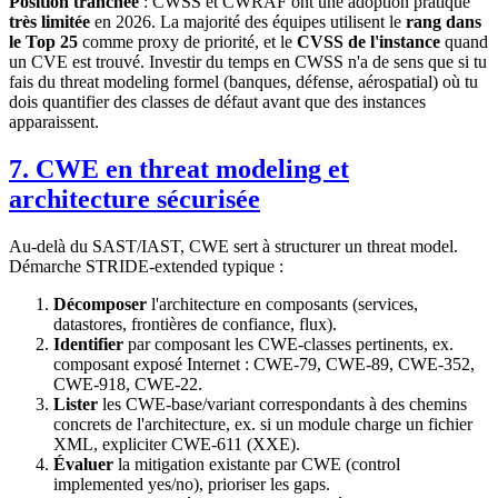
Position tranchée
: CWSS et CWRAF ont une adoption pratique
très limitée
en 2026. La majorité des équipes utilisent le
rang dans
le Top 25
comme proxy de priorité, et le
CVSS de l'instance
quand
un CVE est trouvé. Investir du temps en CWSS n'a de sens que si tu
fais du threat modeling formel (banques, défense, aérospatial) où tu
dois quantifier des classes de défaut avant que des instances
apparaissent.
7. CWE en threat modeling et
architecture sécurisée
Au-delà du SAST/IAST, CWE sert à structurer un threat model.
Démarche STRIDE-extended typique :
Décomposer
l'architecture en composants (services,
datastores, frontières de confiance, flux).
Identifier
par composant les CWE-classes pertinents, ex.
composant exposé Internet : CWE-79, CWE-89, CWE-352,
CWE-918, CWE-22.
Lister
les CWE-base/variant correspondants à des chemins
concrets de l'architecture, ex. si un module charge un fichier
XML, expliciter CWE-611 (XXE).
Évaluer
la mitigation existante par CWE (control
implemented yes/no), prioriser les gaps.