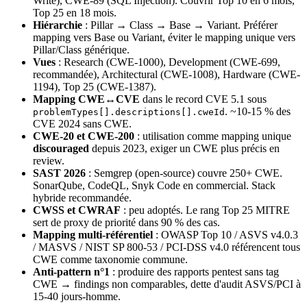
Write), CWE-89 (SQL Injection). Couvrir Top 10 en 6 mois,
Top 25 en 18 mois.
Hiérarchie
: Pillar → Class → Base → Variant. Préférer
mapping vers Base ou Variant, éviter le mapping unique vers
Pillar/Class générique.
Vues
: Research (CWE-1000), Development (CWE-699,
recommandée), Architectural (CWE-1008), Hardware (CWE-
1194), Top 25 (CWE-1387).
Mapping CWE↔CVE
dans le record CVE 5.1 sous
. ~10-15 % des
problemTypes[].descriptions[].cweId
CVE 2024 sans CWE.
CWE-20 et CWE-200
: utilisation comme mapping unique
discouraged
depuis 2023, exiger un CWE plus précis en
review.
SAST 2026
: Semgrep (open-source) couvre 250+ CWE.
SonarQube, CodeQL, Snyk Code en commercial. Stack
hybride recommandée.
CWSS et CWRAF
: peu adoptés. Le rang Top 25 MITRE
sert de proxy de priorité dans 90 % des cas.
Mapping multi-référentiel
: OWASP Top 10 / ASVS v4.0.3
/ MASVS / NIST SP 800-53 / PCI-DSS v4.0 référencent tous
CWE comme taxonomie commune.
Anti-pattern n°1
: produire des rapports pentest sans tag
CWE → findings non comparables, dette d'audit ASVS/PCI à
15-40 jours-homme.