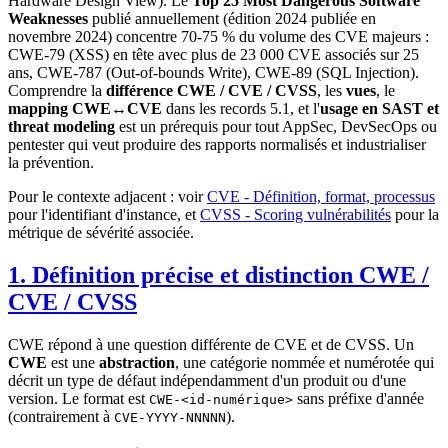
Hardware Design View). Le
Top 25 Most Dangerous Software
Weaknesses
publié annuellement (édition 2024 publiée en
novembre 2024) concentre 70-75 % du volume des CVE majeurs :
CWE-79 (XSS) en tête avec plus de 23 000 CVE associés sur 25
ans, CWE-787 (Out-of-bounds Write), CWE-89 (SQL Injection).
Comprendre la
différence CWE / CVE / CVSS
, les
vues
, le
mapping CWE↔CVE
dans les records 5.1, et l'
usage en SAST et
threat modeling
est un prérequis pour tout AppSec, DevSecOps ou
pentester qui veut produire des rapports normalisés et industrialiser
la prévention.
Pour le contexte adjacent : voir
CVE - Définition, format, processus
pour l'identifiant d'instance, et
CVSS - Scoring vulnérabilités
pour la
métrique de sévérité associée.
1. Définition précise et distinction CWE /
CVE / CVSS
CWE répond à une question différente de CVE et de CVSS. Un
CWE
est une
abstraction
, une catégorie nommée et numérotée qui
décrit un type de défaut indépendamment d'un produit ou d'une
version. Le format est
sans préfixe d'année
CWE-<id-numérique>
(contrairement à
).
CVE-YYYY-NNNNN