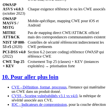
OWASP
ASVS v4.0.3
Chaque exigence référence le ou les CWE associés
(octobre 2023)
OWASP
Mobile-spécifique, mapping CWE pour iOS et
MASVS /
Android
MSTG
MITRE
Pas de mapping direct CWE/ATT&CK officiel
ATT&CK
mais des correspondances communautaires existent
NIST SP 800-
Contrôles de sécurité référencent indirectement les
53 r5
(2020)
CWE pertinents
PCI-DSS v4.0
Section 6.2 (secure coding) référence OWASP qui
(2022)
référence CWE
CWE Top 25
Croisement Top 25 (classes) + KEV (instances
+ KEV
exploitées) → priorisation forte
10. Pour aller plus loin
CVE - Définition, format, processus
, l'instance qui matérialise
un CWE dans un produit donné.
CVSS - Scoring vulnérabilités v3.1 vs v4.0
, la métrique de
sévérité associée aux CVE.
IOC - Indicateurs de compromission
, pour la couche détection