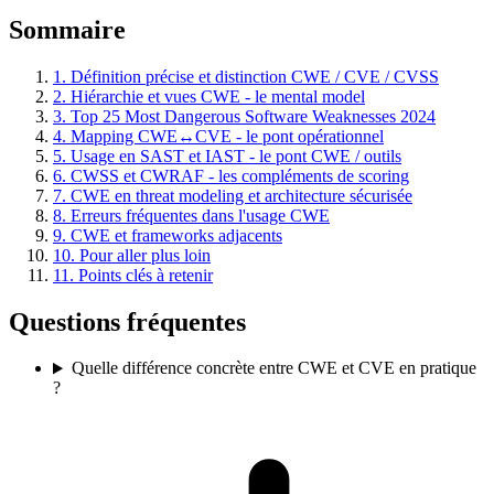
Sommaire
1. Définition précise et distinction CWE / CVE / CVSS
2. Hiérarchie et vues CWE - le mental model
3. Top 25 Most Dangerous Software Weaknesses 2024
4. Mapping CWE↔CVE - le pont opérationnel
5. Usage en SAST et IAST - le pont CWE / outils
6. CWSS et CWRAF - les compléments de scoring
7. CWE en threat modeling et architecture sécurisée
8. Erreurs fréquentes dans l'usage CWE
9. CWE et frameworks adjacents
10. Pour aller plus loin
11. Points clés à retenir
Questions fréquentes
Quelle différence concrète entre CWE et CVE en pratique
?