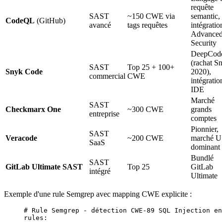
requête
SAST
~150 CWE via
semantic,
CodeQL
(GitHub)
avancé
tags requêtes
intégratio
Advance
Security
DeepCod
(rachat S
SAST
Top 25 + 100+
Snyk Code
2020),
commercial
CWE
intégratio
IDE
Marché
SAST
Checkmarx One
~300 CWE
grands
entreprise
comptes
Pionnier,
SAST
Veracode
~200 CWE
marché 
SaaS
dominant
Bundlé
SAST
GitLab Ultimate SAST
Top 25
GitLab
intégré
Ultimate
Exemple d'une rule Semgrep avec mapping CWE explicite :
# Rule Semgrep - détection CWE-89 SQL Injection en
rules
: