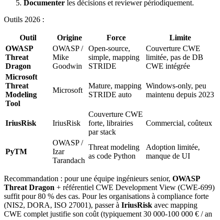
Documenter
les décisions et reviewer périodiquement.
Outils 2026 :
Outil
Origine
Force
Limite
OWASP
OWASP /
Open-source,
Couverture CWE
Threat
Mike
simple, mapping
limitée, pas de DB
Dragon
Goodwin
STRIDE
CWE intégrée
Microsoft
Threat
Mature, mapping
Windows-only, peu
Microsoft
Modeling
STRIDE auto
maintenu depuis 2023
Tool
Couverture CWE
IriusRisk
IriusRisk
forte, librairies
Commercial, coûteux
par stack
OWASP /
Threat modeling
Adoption limitée,
PyTM
Izar
as code Python
manque de UI
Tarandach
Recommandation : pour une équipe ingénieurs senior,
OWASP
Threat Dragon
+ référentiel CWE Development View (CWE-699)
suffit pour 80 % des cas. Pour les organisations à compliance forte
(NIS2, DORA, ISO 27001), passer à
IriusRisk
avec mapping
CWE complet justifie son coût (typiquement 30 000-100 000 € / an