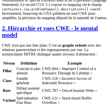
Neutralization of Special Elements used in an Expression Language
Statement). Le record CVE 5.1 expose ce mapping via le champ
.
containers.cna.problemTypes[].descriptions[].cweId
Inversement, beaucoup de CNA publient un seul CWE pour
simplifier, la précision du mapping dépend de la maturité de l'auteur.
2. Hiérarchie et vues CWE - le mental
model
CWE n'est pas une liste plate. C'est un
graphe orienté
avec des
relations parent/enfant et des regroupements par vue. La
nomenclature MITRE distingue quatre niveaux d'abstraction :
Niveau
Définition
Exemple
Concept le plus
CWE-664 « Improper Control of a
Pillar
abstrait
Resource Through its Lifetime »
Famille
CWE-118 « Incorrect Access of
Class
générale
Indexable Resource »
Défaut nommé
Base
CWE-787 « Out-of-bounds Write »
spécifique
Spécialisation
CWE-121 « Stack-based Buffer
Variant
d'un Base
Overflow »