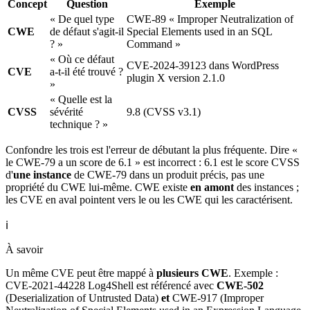
Concept
Question
Exemple
« De quel type
CWE-89 « Improper Neutralization of
CWE
de défaut s'agit-il
Special Elements used in an SQL
? »
Command »
« Où ce défaut
CVE-2024-39123 dans WordPress
CVE
a-t-il été trouvé ?
plugin X version 2.1.0
»
« Quelle est la
CVSS
sévérité
9.8 (CVSS v3.1)
technique ? »
Confondre les trois est l'erreur de débutant la plus fréquente. Dire «
le CWE-79 a un score de 6.1 » est incorrect : 6.1 est le score CVSS
d'
une instance
de CWE-79 dans un produit précis, pas une
propriété du CWE lui-même. CWE existe
en amont
des instances ;
les CVE en aval pointent vers le ou les CWE qui les caractérisent.
ℹ️
À savoir
Un même CVE peut être mappé à
plusieurs CWE
. Exemple :
CVE-2021-44228 Log4Shell est référencé avec
CWE-502
(Deserialization of Untrusted Data)
et
CWE-917 (Improper