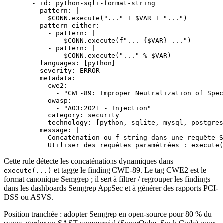
  - 
id
: 
python-sqli-format-string
    pattern
: 
|
      $CONN.execute("..." + $VAR + "...")
    pattern-either
:
      - 
pattern
: 
|
          $CONN.execute(f"... {$VAR} ...")
      - 
pattern
: 
|
          $CONN.execute("..." % $VAR)
    languages
: [
python
]
    severity
: 
ERROR
    metadata
:
      cwe2
:
        - 
"CWE-89: Improper Neutralization of Spec
      owasp
:
        - 
"A03:2021 - Injection"
      category
: 
security
      technology
: [
python
, 
sqlite
, 
mysql
, 
postgres
    message
: 
|
      Concaténation ou f-string dans une requête S
      Utiliser des requêtes paramétrées : execute
Cette rule détecte les concaténations dynamiques dans
et tagge le finding CWE-89. Le tag CWE2 est le
execute(...)
format canonique Semgrep ; il sert à filtrer / regrouper les findings
dans les dashboards Semgrep AppSec et à générer des rapports PCI-
DSS ou ASVS.
Position tranchée : adopter Semgrep en open-source pour 80 % du
scope, garder un SAST commercial (SonarQube, Snyk Code) pour