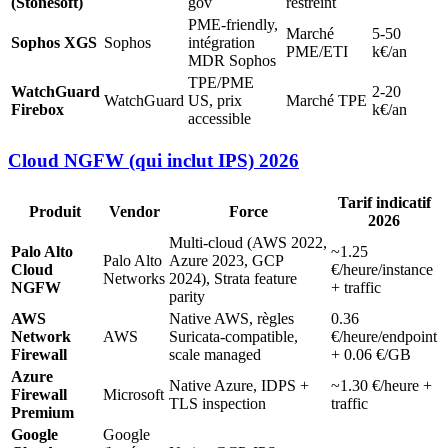
(Stonesoft)
gov
restreint
PME-friendly,
Marché
5-50
Sophos XGS
Sophos
intégration
PME/ETI
k€/an
MDR Sophos
TPE/PME
WatchGuard
2-20
WatchGuard
US, prix
Marché TPE
Firebox
k€/an
accessible
Cloud NGFW (qui inclut IPS) 2026
Tarif indicatif
Produit
Vendor
Force
2026
Multi-cloud (AWS 2022,
Palo Alto
~1.25
Palo Alto
Azure 2023, GCP
Cloud
€/heure/instance
Networks
2024), Strata feature
NGFW
+ traffic
parity
AWS
Native AWS, règles
0.36
Network
AWS
Suricata-compatible,
€/heure/endpoint
Firewall
scale managed
+ 0.06 €/GB
Azure
Native Azure, IDPS +
~1.30 €/heure +
Firewall
Microsoft
TLS inspection
traffic
Premium
Google
Google