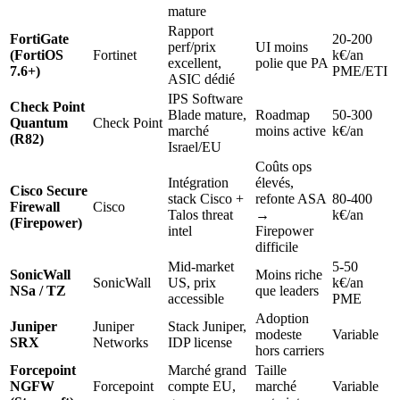
mature
Rapport
FortiGate
20-200
perf/prix
UI moins
(FortiOS
Fortinet
k€/an
excellent,
polie que PA
7.6+)
PME/ETI
ASIC dédié
IPS Software
Check Point
Blade mature,
Roadmap
50-300
Quantum
Check Point
marché
moins active
k€/an
(R82)
Israel/EU
Coûts ops
Intégration
élevés,
Cisco Secure
stack Cisco +
refonte ASA
80-400
Firewall
Cisco
Talos threat
→
k€/an
(Firepower)
intel
Firepower
difficile
Mid-market
5-50
SonicWall
Moins riche
SonicWall
US, prix
k€/an
NSa / TZ
que leaders
accessible
PME
Adoption
Juniper
Juniper
Stack Juniper,
modeste
Variable
SRX
Networks
IDP license
hors carriers
Forcepoint
Marché grand
Taille
NGFW
Forcepoint
compte EU,
marché
Variable