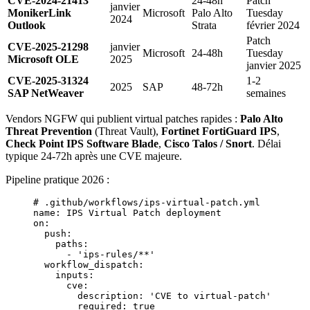
CVE-2024-21413
24-48h
Patch
janvier
MonikerLink
Microsoft
Palo Alto
Tuesday
2024
Outlook
Strata
février 2024
Patch
CVE-2025-21298
janvier
Microsoft
24-48h
Tuesday
Microsoft OLE
2025
janvier 2025
CVE-2025-31324
1-2
2025
SAP
48-72h
SAP NetWeaver
semaines
Vendors NGFW qui publient virtual patches rapides :
Palo Alto
Threat Prevention
(Threat Vault),
Fortinet FortiGuard IPS
,
Check Point IPS Software Blade
,
Cisco Talos / Snort
. Délai
typique 24-72h après une CVE majeure.
Pipeline pratique 2026 :
# .github/workflows/ips-virtual-patch.yml
name
: 
IPS Virtual Patch deployment
on
:
  push
:
    paths
:
      - 
'ips-rules/**'
  workflow_dispatch
:
    inputs
:
      cve
:
        description
: 
'CVE to virtual-patch'
        required
: 
true