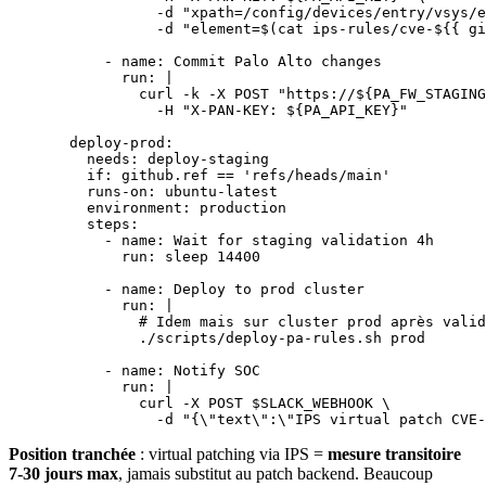
            -d "xpath=/config/devices/entry/vsys/e
            -d "element=$(cat ips-rules/cve-${{ gi
      - 
name
: 
Commit Palo Alto changes
        run
: 
|
          curl -k -X POST "https://${PA_FW_STAGING
            -H "X-PAN-KEY: ${PA_API_KEY}"
  deploy-prod
:
    needs
: 
deploy-staging
    if
: 
github.ref == 'refs/heads/main'
    runs-on
: 
ubuntu-latest
    environment
: 
production
    steps
:
      - 
name
: 
Wait for staging validation 4h
        run
: 
sleep 14400
      - 
name
: 
Deploy to prod cluster
        run
: 
|
          # Idem mais sur cluster prod après valid
          ./scripts/deploy-pa-rules.sh prod
      - 
name
: 
Notify SOC
        run
: 
|
          curl -X POST $SLACK_WEBHOOK \
            -d "{\"text\":\"IPS virtual patch CVE-
Position tranchée
: virtual patching via IPS =
mesure transitoire
7-30 jours max
, jamais substitut au patch backend. Beaucoup