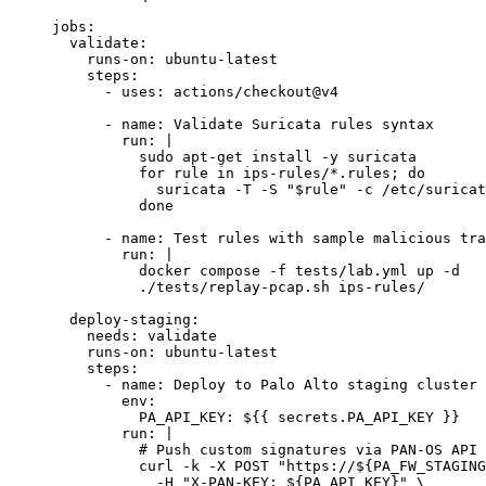
jobs
:
  validate
:
    runs-on
: 
ubuntu-latest
    steps
:
      - 
uses
: 
actions/checkout@v4
      - 
name
: 
Validate Suricata rules syntax
        run
: 
|
          sudo apt-get install -y suricata
          for rule in ips-rules/*.rules; do
            suricata -T -S "$rule" -c /etc/suricat
          done
      - 
name
: 
Test rules with sample malicious tra
        run
: 
|
          docker compose -f tests/lab.yml up -d
          ./tests/replay-pcap.sh ips-rules/
  deploy-staging
:
    needs
: 
validate
    runs-on
: 
ubuntu-latest
    steps
:
      - 
name
: 
Deploy to Palo Alto staging cluster 
        env
:
          PA_API_KEY
: 
${{ secrets.PA_API_KEY }}
        run
: 
|
          # Push custom signatures via PAN-OS API
          curl -k -X POST "https://${PA_FW_STAGING
            -H "X-PAN-KEY: ${PA_API_KEY}" \