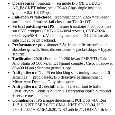
Open-source
: Suricata 7+ en mode IPS (NFQUEUE /
AF_PACKET inline) scale 20-40 Gbps single instance,
gratuit + 0.5-1 ETP ops.
Fail-open vs fail-closed
: recommandation 2026 = fail-open
sur Internet périmètre, fail-closed sur Tier 0 / OT.
Virtual patching via IPS
: mesure transitoire 7-30 jours max
sur CVE critiques (CVE-2024-3094 xz-utils, CVE-2024-
6387 regreSSHion). Vendor signatures sous 24-72h. Jamais
substitut au patch backend.
Performance
: provisionner 3-5x le pic trafic mesuré pour
absorber growth. Sous-dimensionner = packet drops + bypass
sécurité.
Tarification 2026
: Fortinet 20-200 k€/an PME/ETI ; Palo
Alto Strata 50-500 k€/an ETI/grand compte ; Cisco Firepower
80-400 k€/an ; Suricata gratuit + ops.
Anti-pattern n°1
: IPS en blocking sans tuning baseline 4-6
semaines → prod cassée, IPS désactivé permanemment.
Mieux vaut DetectionOnly bien opéré.
Anti-pattern n°2
: déchiffrement TLS sur tout le trafic →
SPOF crypto + cible APT tier 0. Décryption ciblée outbound
+ service mesh interne.
Compliance
: IPS mappe directement PCI-DSS v4.0 Req
11.5.1, NIST CSF 2.0 DE.CM-1, NIST SP 800-94, ISO
27001:2022 A.8.16/A.8.20, NIS2 article 21, DORA article 9.