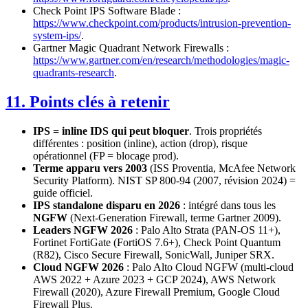
Check Point IPS Software Blade :
https://www.checkpoint.com/products/intrusion-prevention-
system-ips/
.
Gartner Magic Quadrant Network Firewalls :
https://www.gartner.com/en/research/methodologies/magic-
quadrants-research
.
11. Points clés à retenir
IPS = inline IDS qui peut bloquer
. Trois propriétés
différentes : position (inline), action (drop), risque
opérationnel (FP = blocage prod).
Terme apparu vers 2003
(ISS Proventia, McAfee Network
Security Platform). NIST SP 800-94 (2007, révision 2024) =
guide officiel.
IPS standalone disparu en 2026
: intégré dans tous les
NGFW
(Next-Generation Firewall, terme Gartner 2009).
Leaders NGFW 2026
: Palo Alto Strata (PAN-OS 11+),
Fortinet FortiGate (FortiOS 7.6+), Check Point Quantum
(R82), Cisco Secure Firewall, SonicWall, Juniper SRX.
Cloud NGFW 2026
: Palo Alto Cloud NGFW (multi-cloud
AWS 2022 + Azure 2023 + GCP 2024), AWS Network
Firewall (2020), Azure Firewall Premium, Google Cloud
Firewall Plus.