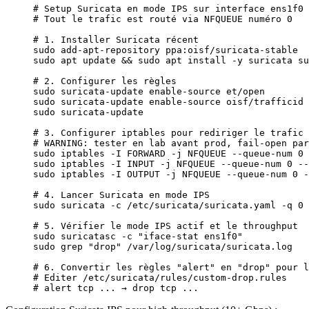
# Setup Suricata en mode IPS sur interface ens1f0
# Tout le trafic est routé via NFQUEUE numéro 0
# 1. Installer Suricata récent
sudo
 add-apt-repository
 ppa:oisf/suricata-stable
sudo
 apt
 update
 && 
sudo
 apt
 install
 -y
 suricata
 su
# 2. Configurer les règles
sudo
 suricata-update
 enable-source
 et/open
sudo
 suricata-update
 enable-source
 oisf/trafficid
sudo
 suricata-update
# 3. Configurer iptables pour rediriger le trafic 
# WARNING: tester en lab avant prod, fail-open par
sudo
 iptables
 -I
 FORWARD
 -j
 NFQUEUE
 --queue-num
 0
 
sudo
 iptables
 -I
 INPUT
 -j
 NFQUEUE
 --queue-num
 0
 --
sudo
 iptables
 -I
 OUTPUT
 -j
 NFQUEUE
 --queue-num
 0
 -
# 4. Lancer Suricata en mode IPS
sudo
 suricata
 -c
 /etc/suricata/suricata.yaml
 -q
 0
 
# 5. Vérifier le mode IPS actif et le throughput
sudo
 suricatasc
 -c
 "iface-stat ens1f0"
sudo
 grep
 "drop"
 /var/log/suricata/suricata.log
# 6. Convertir les règles "alert" en "drop" pour l
# Editer /etc/suricata/rules/custom-drop.rules
# alert tcp ... → drop tcp ...