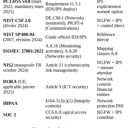
PCI-DSS v4.0
(mars
IPS
Requirement 11.5.1
2022, mandatory mars
explicitement
(IDS/IPS deploy)
2025)
nommé option
DE.CM-1 (Networks
NIST CSF 2.0
NGFW + IPS
monitored), PR.PT-4
(février 2024)
= control direct
(Communications)
NIST SP 800-94
Référence
Guide officiel IDS/IPS
(2007, révision 2024)
directe
A.8.16 (Monitoring
Mapping
ISO/IEC 27001:2022
activities), A.8.20
clauses A.8
(Networks security)
NGFW + IPS
NIS2
(transposée FR
Article 21 (cybersecurity
= mesure
octobre 2024)
risk management)
attendue
Network
DORA
(UE,
controls
applicable janvier
Article 9 (ICT security)
financial
2025)
entities
§164.312(c)(1) (Integrity
Network
HIPAA
controls)
protection PHI
CC6.6 (Logical access
NGFW + IPS
SOC 2
security)
contribue