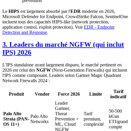
prevention
Le
HIPS
est largement absorbé par l'
EDR
moderne en 2026,
Microsoft Defender for Endpoint, CrowdStrike Falcon, SentinelOne
incluent tous des capacités HIPS-like (network protection,
application control, exploit protection). Voir
EDR - Endpoint
Detection and Response
.
3. Leaders du marché NGFW (qui inclut
IPS) 2026
L'IPS standalone ayant largement disparu, le marché pertinent en
2026 est celui des
NGFW
(Next-Generation Firewalls) qui incluent
l'IPS comme composant. Leaders selon Gartner Magic Quadrant
Network Firewalls 2024 :
Tarif
Produit
Vendor
Force 2026
Limite
indicatif
Leader
Gartner,
50-500
Palo Alto
Threat
Tarif
Palo Alto
k€/an
Strata (PAN-
Prevention +
premium,
Networks
ETI/grand
OS 11+)
ML, Cloud
complexité
compte
NGFW