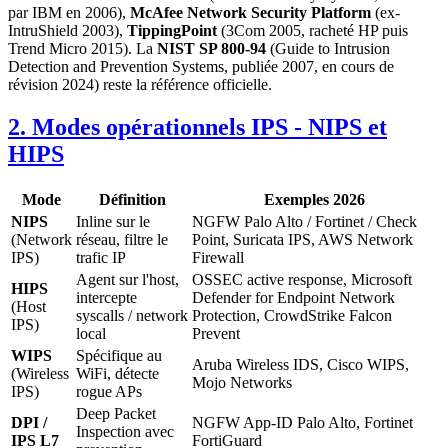
par IBM en 2006),
McAfee Network Security Platform
(ex-
IntruShield 2003),
TippingPoint
(3Com 2005, racheté HP puis
Trend Micro 2015). La
NIST SP 800-94
(Guide to Intrusion
Detection and Prevention Systems, publiée 2007, en cours de
révision 2024) reste la référence officielle.
2. Modes opérationnels IPS - NIPS et
HIPS
Mode
Définition
Exemples 2026
NIPS
Inline sur le
NGFW Palo Alto / Fortinet / Check
(Network
réseau, filtre le
Point, Suricata IPS, AWS Network
IPS)
trafic IP
Firewall
Agent sur l'host,
OSSEC active response, Microsoft
HIPS
intercepte
Defender for Endpoint Network
(Host
syscalls / network
Protection, CrowdStrike Falcon
IPS)
local
Prevent
WIPS
Spécifique au
Aruba Wireless IDS, Cisco WIPS,
(Wireless
WiFi, détecte
Mojo Networks
IPS)
rogue APs
Deep Packet
DPI /
NGFW App-ID Palo Alto, Fortinet
Inspection avec
IPS L7
FortiGuard