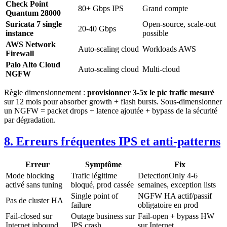
Check Point
80+ Gbps IPS
Grand compte
Quantum 28000
Suricata 7 single
Open-source, scale-out
20-40 Gbps
instance
possible
AWS Network
Auto-scaling cloud
Workloads AWS
Firewall
Palo Alto Cloud
Auto-scaling cloud
Multi-cloud
NGFW
Règle dimensionnement :
provisionner 3-5x le pic trafic mesuré
sur 12 mois pour absorber growth + flash bursts. Sous-dimensionner
un NGFW = packet drops + latence ajoutée + bypass de la sécurité
par dégradation.
8. Erreurs fréquentes IPS et anti-patterns
Erreur
Symptôme
Fix
Mode blocking
Trafic légitime
DetectionOnly 4-6
activé sans tuning
bloqué, prod cassée
semaines, exception lists
Single point of
NGFW HA actif/passif
Pas de cluster HA
failure
obligatoire en prod
Fail-closed sur
Outage business sur
Fail-open + bypass HW
Internet inbound
IPS crash
sur Internet