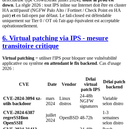
down
. La règle 2026 : tout IPS inline sur Internet doit être en cluster
HA actif/passif (NGFW Palo Alto / Fortinet / Check Point en HA
pair)
et
en fail-open par défaut. Le fail-closed est défendable
uniquement sur Tier 0 / OT où l'air-gap équivalent est acceptable
opérationnellement.
6. Virtual patching via IPS - mesure
transitoire critique
Virtual patching
= utiliser l'IPS pour bloquer une vulnérabilité
applicative ou système
en attendant le fix backend
. Cas d'usage
2026 :
Délai
Délai patch
CVE
Date
Vendor
virtual
backend
patch IPS
24-48h
CVE-2024-3094 xz-
mars
Linux
Variable
NGFW
utils backdoor
2024
distros
selon distro
signatures
CVE-2024-6387
1-3
juillet
regreSSHion
OpenBSD
48-72h
semaines
2024
OpenSSH
selon distro