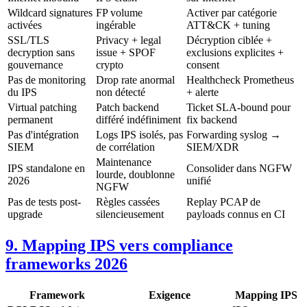
Wildcard signatures
FP volume
Activer par catégorie
activées
ingérable
ATT&CK + tuning
SSL/TLS
Privacy + legal
Décryption ciblée +
decryption sans
issue + SPOF
exclusions explicites +
gouvernance
crypto
consent
Pas de monitoring
Drop rate anormal
Healthcheck Prometheus
du IPS
non détecté
+ alerte
Virtual patching
Patch backend
Ticket SLA-bound pour
permanent
différé indéfiniment
fix backend
Pas d'intégration
Logs IPS isolés, pas
Forwarding syslog →
SIEM
de corrélation
SIEM/XDR
Maintenance
IPS standalone en
Consolider dans NGFW
lourde, doublonne
2026
unifié
NGFW
Pas de tests post-
Règles cassées
Replay PCAP de
upgrade
silencieusement
payloads connus en CI
9. Mapping IPS vers compliance
frameworks 2026
Framework
Exigence
Mapping IPS