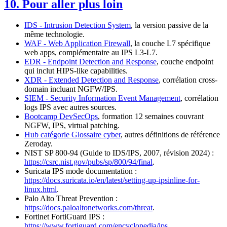
10. Pour aller plus loin
IDS - Intrusion Detection System
, la version passive de la
même technologie.
WAF - Web Application Firewall
, la couche L7 spécifique
web apps, complémentaire au IPS L3-L7.
EDR - Endpoint Detection and Response
, couche endpoint
qui inclut HIPS-like capabilities.
XDR - Extended Detection and Response
, corrélation cross-
domain incluant NGFW/IPS.
SIEM - Security Information Event Management
, corrélation
logs IPS avec autres sources.
Bootcamp DevSecOps
, formation 12 semaines couvrant
NGFW, IPS, virtual patching.
Hub catégorie Glossaire cyber
, autres définitions de référence
Zeroday.
NIST SP 800-94 (Guide to IDS/IPS, 2007, révision 2024) :
https://csrc.nist.gov/pubs/sp/800/94/final
.
Suricata IPS mode documentation :
https://docs.suricata.io/en/latest/setting-up-ipsinline-for-
linux.html
.
Palo Alto Threat Prevention :
https://docs.paloaltonetworks.com/threat
.
Fortinet FortiGuard IPS :
https://www.fortiguard.com/encyclopedia/ips
.