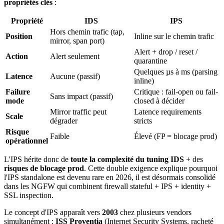
propriétés clés
:
Propriété
IDS
IPS
Hors chemin trafic (tap,
Position
Inline sur le chemin trafic
mirror, span port)
Alert + drop / reset /
Action
Alert seulement
quarantine
Quelques µs à ms (parsing
Latence
Aucune (passif)
inline)
Failure
Critique : fail-open ou fail-
Sans impact (passif)
mode
closed à décider
Mirror traffic peut
Latence requirements
Scale
dégrader
stricts
Risque
Faible
Élevé (FP = blocage prod)
opérationnel
L'IPS hérite donc de
toute la complexité du tuning IDS
+ des
risques de blocage prod
. Cette double exigence explique pourquoi
l'IPS standalone est devenu rare en 2026, il est désormais consolidé
dans les NGFW qui combinent firewall stateful + IPS + identity +
SSL inspection.
Le concept d'IPS apparaît vers
2003
chez plusieurs vendors
simultanément :
ISS Proventia
(Internet Security Systems, racheté