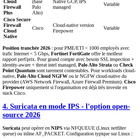
Cloud
(basé
Native GCP, IPS
Variable
Firewall
Palo
managed
Plus
Alto)
Cisco Secure
Firewall
Cloud-native version
Cisco
Variable
Cloud
Firepower
Native
Position tranchée 2026
: pour PME/ETI < 1000 employés avec
trafic Internet < 5 Gbps,
Fortinet FortiGate
offre le meilleur
rapport perf/prix. Pour grand compte avec besoin SSL inspection +
identity-aware + threat intel managed,
Palo Alto Strata
ou
Check
Point Quantum
sont rarement contestables. Pour workloads cloud-
native,
Palo Alto Cloud NGFW
ou le NGFW cloud-native du
provider (AWS Network Firewall, Azure Firewall Premium).
Cisco
Firepower
uniquement si l'organisation est déjà très investie en
stack Cisco.
4. Suricata en mode IPS - l'option open-
source 2026
Suricata
peut opérer en
NIPS
via NFQUEUE (Linux netfilter
queue) ou inline AF_PACKET. Configuration typique sur Linux :