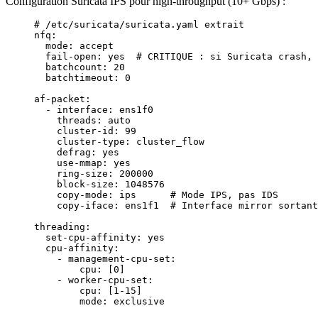
Configuration Suricata IPS pour high-throughput (10+ Gbps) :
# /etc/suricata/suricata.yaml extrait
nfq
:
  mode
: 
accept
  fail-open
: 
yes
  # CRITIQUE : si Suricata crash, 
  batchcount
: 
20
  batchtimeout
: 
0
af-packet
:
  - 
interface
: 
ens1f0
    threads
: 
auto
    cluster-id
: 
99
    cluster-type
: 
cluster_flow
    defrag
: 
yes
    use-mmap
: 
yes
    ring-size
: 
200000
    block-size
: 
1048576
    copy-mode
: 
ips
      # Mode IPS, pas IDS
    copy-iface
: 
ens1f1
  # Interface mirror sortant
threading
:
  set-cpu-affinity
: 
yes
  cpu-affinity
:
    - 
management-cpu-set
:
        cpu
: [
0
]
    - 
worker-cpu-set
:
        cpu
: [
1-15
]
        mode
: 
exclusive