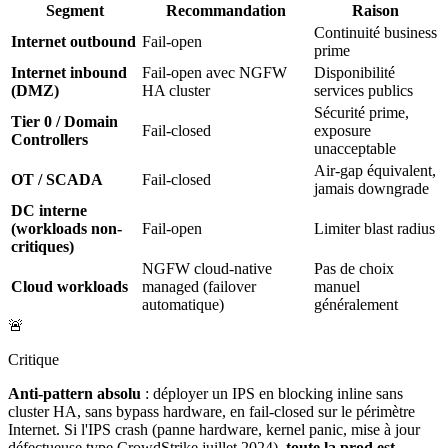
Segment
Recommandation
Raison
Continuité business
Internet outbound
Fail-open
prime
Internet inbound
Fail-open avec NGFW
Disponibilité
(DMZ)
HA cluster
services publics
Sécurité prime,
Tier 0 / Domain
Fail-closed
exposure
Controllers
unacceptable
Air-gap équivalent,
OT / SCADA
Fail-closed
jamais downgrade
DC interne
(workloads non-
Fail-open
Limiter blast radius
critiques)
NGFW cloud-native
Pas de choix
Cloud workloads
managed (failover
manuel
automatique)
généralement
🚨
Critique
Anti-pattern absolu
: déployer un IPS en blocking inline sans
cluster HA, sans bypass hardware, en fail-closed sur le périmètre
Internet. Si l'IPS crash (panne hardware, kernel panic, mise à jour
défectueuse type CrowdStrike juillet 2024),
toute la prod est