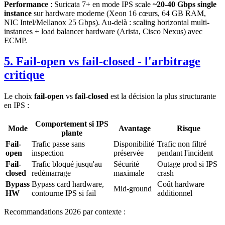
Performance
: Suricata 7+ en mode IPS scale
~20-40 Gbps single
instance
sur hardware moderne (Xeon 16 cœurs, 64 GB RAM,
NIC Intel/Mellanox 25 Gbps). Au-delà : scaling horizontal multi-
instances + load balancer hardware (Arista, Cisco Nexus) avec
ECMP.
5. Fail-open vs fail-closed - l'arbitrage
critique
Le choix
fail-open
vs
fail-closed
est la décision la plus structurante
en IPS :
Comportement si IPS
Mode
Avantage
Risque
plante
Fail-
Trafic passe sans
Disponibilité
Trafic non filtré
open
inspection
préservée
pendant l'incident
Fail-
Trafic bloqué jusqu'au
Sécurité
Outage prod si IPS
closed
redémarrage
maximale
crash
Bypass
Bypass card hardware,
Coût hardware
Mid-ground
HW
contourne IPS si fail
additionnel
Recommandations 2026 par contexte :