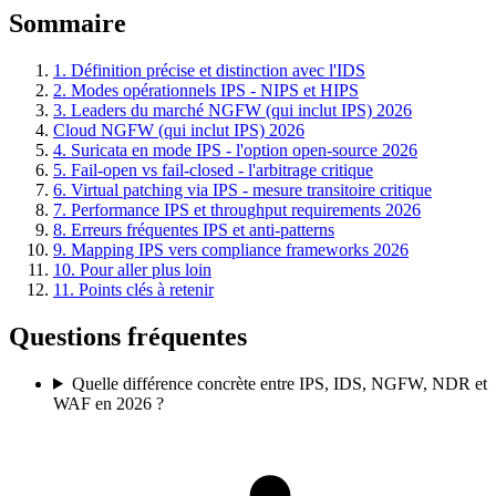
Sommaire
1. Définition précise et distinction avec l'IDS
2. Modes opérationnels IPS - NIPS et HIPS
3. Leaders du marché NGFW (qui inclut IPS) 2026
Cloud NGFW (qui inclut IPS) 2026
4. Suricata en mode IPS - l'option open-source 2026
5. Fail-open vs fail-closed - l'arbitrage critique
6. Virtual patching via IPS - mesure transitoire critique
7. Performance IPS et throughput requirements 2026
8. Erreurs fréquentes IPS et anti-patterns
9. Mapping IPS vers compliance frameworks 2026
10. Pour aller plus loin
11. Points clés à retenir
Questions fréquentes
Quelle différence concrète entre IPS, IDS, NGFW, NDR et
WAF en 2026 ?