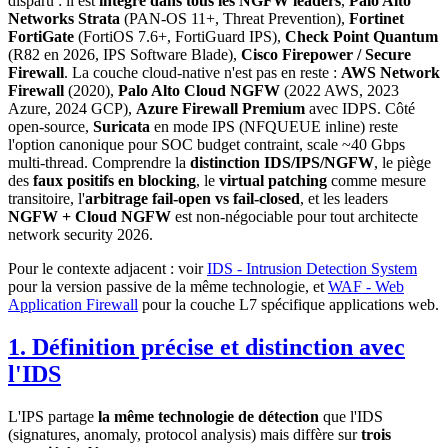
disparu : il est
intégré dans tous les NGFW leaders
,
Palo Alto
Networks Strata
(PAN-OS 11+, Threat Prevention),
Fortinet
FortiGate
(FortiOS 7.6+, FortiGuard IPS),
Check Point Quantum
(R82 en 2026, IPS Software Blade),
Cisco Firepower / Secure
Firewall
. La couche cloud-native n'est pas en reste :
AWS Network
Firewall
(2020),
Palo Alto Cloud NGFW
(2022 AWS, 2023
Azure, 2024 GCP),
Azure Firewall Premium
avec IDPS. Côté
open-source,
Suricata
en mode IPS (NFQUEUE inline) reste
l'option canonique pour SOC budget contraint, scale ~40 Gbps
multi-thread. Comprendre la
distinction IDS/IPS/NGFW
, le piège
des
faux positifs en blocking
, le
virtual patching
comme mesure
transitoire, l'
arbitrage fail-open vs fail-closed
, et les leaders
NGFW + Cloud NGFW
est non-négociable pour tout architecte
network security 2026.
Pour le contexte adjacent : voir
IDS - Intrusion Detection System
pour la version passive de la même technologie, et
WAF - Web
Application Firewall
pour la couche L7 spécifique applications web.
1. Définition précise et distinction avec
l'IDS
L'IPS partage
la même technologie de détection
que l'IDS
(signatures, anomaly, protocol analysis) mais diffère sur
trois