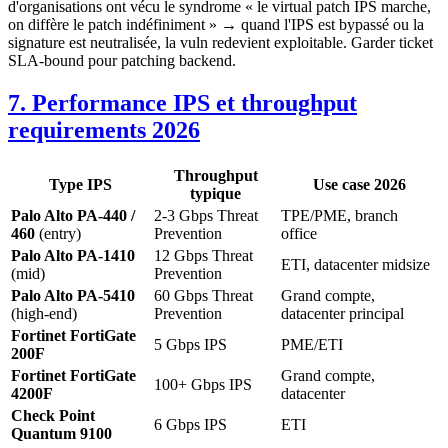
d'organisations ont vécu le syndrome « le virtual patch IPS marche,
on diffère le patch indéfiniment » → quand l'IPS est bypassé ou la
signature est neutralisée, la vuln redevient exploitable. Garder ticket
SLA-bound pour patching backend.
7. Performance IPS et throughput
requirements 2026
Throughput
Type IPS
Use case 2026
typique
Palo Alto PA-440 /
2-3 Gbps Threat
TPE/PME, branch
460
(entry)
Prevention
office
Palo Alto PA-1410
12 Gbps Threat
ETI, datacenter midsize
(mid)
Prevention
Palo Alto PA-5410
60 Gbps Threat
Grand compte,
(high-end)
Prevention
datacenter principal
Fortinet FortiGate
5 Gbps IPS
PME/ETI
200F
Fortinet FortiGate
Grand compte,
100+ Gbps IPS
4200F
datacenter
Check Point
6 Gbps IPS
ETI
Quantum 9100