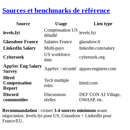
Sources et benchmarks de référence
Source
Usage
Lien type
Compensation US
levels.fyi
levels.fyi
détaillé
Glassdoor France
Salaires France
glassdoor.fr
LinkedIn Salary
Multi-pays
linkedin.com/salary
US workforce
Cyberseek
cyberseek.org
data
AppSec Eng Salary
AppSec / sécurité
appsecengineer.com
Survey
Hired
Tech multiple
Compensation
hired.com
roles
Report
Discord
Discussions
DEF CON AI Village,
communities
réelles
OWASP, etc.
Recommandation
: croiser
3-4 sources minimum
avant
négociation. levels.fyi pour US, Glassdoor + LinkedIn pour
France/EU.