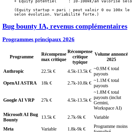
+ Equity potentiel     : 10-100k€/an valorisé selo
(Equity startup = pari : peut valoir 0 ou 100x le 
selon évolution. Variabilité forte.)
Bug bounty IA, revenus complémentaires
Programmes principaux 2026
Récompense
Récompense
Volume annoncé
Programme
critique
max critique
2025
typique
~0.9M € total
Anthropic
22.5k €
4.5k-13.5k €
payouts
~1.1M € total
OpenAI ASTRA
18k €
2.7k-10.8k €
payouts
~1.8M € total
payouts (inclut
Google AI VRP
27k €
4.5k-13.5k €
Gemini,
Workspace AI)
Microsoft AI Bug
13.5k €
2.7k-9k €
Variable
Bounty
Programme moins
Meta
Variable
1.8k-9k €
formalisé