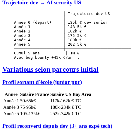
Trajectoire dev → AI security US
                     │ Trajectoire dev US         
─────────────────────┼────────────────────────────
Année 0 (départ)     │ 135k € dev senior          
Année 1              │ 148.5k €                   
Année 2              │ 162k €                     
Année 3              │ 175.5k €                   
Année 4              │ 189k €                     
Année 5              │ 202.5k €                   
─────────────────────┼────────────────────────────
Cumul 5 ans           │ 1M €                      
Avec bug bounty +45k €/an │,                      
Variations selon parcours initial
Profil sortant d'école (junior pur)
Année
Salaire France
Salaire US Bay Area
Année 1
50-65k€
117k-162k € TC
Année 3
75-95k€
180k-234k € TC
Année 5
105-135k€
252k-342k € TC
Profil reconverti depuis dev (3+ ans expé tech)