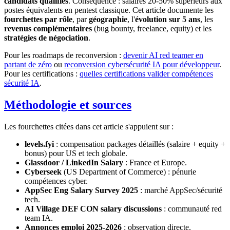
candidats qualifiés
. Conséquence : salaires 20-50% supérieurs aux
postes équivalents en pentest classique. Cet article documente les
fourchettes par rôle
, par
géographie
, l'
évolution sur 5 ans
, les
revenus complémentaires
(bug bounty, freelance, equity) et les
stratégies de négociation
.
Pour les roadmaps de reconversion :
devenir AI red teamer en
partant de zéro
ou
reconversion cybersécurité IA pour développeur
.
Pour les certifications :
quelles certifications valider compétences
sécurité IA
.
Méthodologie et sources
Les fourchettes citées dans cet article s'appuient sur :
levels.fyi
: compensation packages détaillés (salaire + equity +
bonus) pour US et tech globale.
Glassdoor / LinkedIn Salary
: France et Europe.
Cyberseek
(US Department of Commerce) : pénurie
compétences cyber.
AppSec Eng Salary Survey 2025
: marché AppSec/sécurité
tech.
AI Village DEF CON salary discussions
: communauté red
team IA.
Annonces emploi 2025-2026
: observation directe.