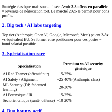
Stratégie classique mais sous-utilisée. Avoir
2-3 offres en parallèle
= leverage de négociation fort. Le marché 2026 le permet pour bons
profils.
2. Big tech / AI labs targeting
Top tier (Anthropic, OpenAI, Google, Microsoft, Meta) paient
2-3x
vs équivalent EU. Se former et se positionner pour ces postes =
bond salarial possible.
3. Spécialisation rare
Premium vs AI security
Spécialisation
générique
AI Red Teamer (offensif pur)
+15-25%
AI Safety / Alignment
+25-40% (Anthropic-class)
ML Security (DP, federated
+20-30%
learning)
AI Forensique / IR
+15-25%
Sectoriel critique (santé, défense)
+10-20%
4. Bug bounty actif