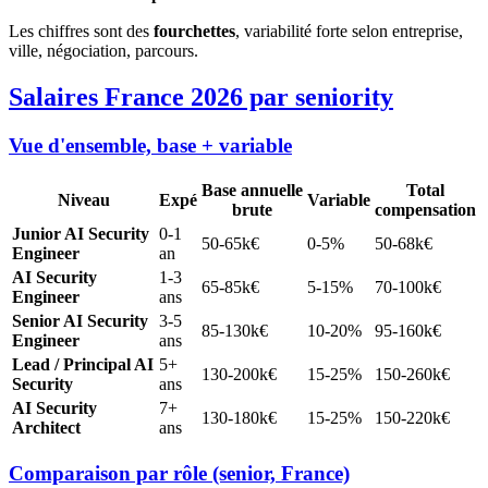
Les chiffres sont des
fourchettes
, variabilité forte selon entreprise,
ville, négociation, parcours.
Salaires France 2026 par seniority
Vue d'ensemble, base + variable
Base annuelle
Total
Niveau
Expé
Variable
brute
compensation
Junior AI Security
0-1
50-65k€
0-5%
50-68k€
Engineer
an
AI Security
1-3
65-85k€
5-15%
70-100k€
Engineer
ans
Senior AI Security
3-5
85-130k€
10-20%
95-160k€
Engineer
ans
Lead / Principal AI
5+
130-200k€
15-25%
150-260k€
Security
ans
AI Security
7+
130-180k€
15-25%
150-220k€
Architect
ans
Comparaison par rôle (senior, France)