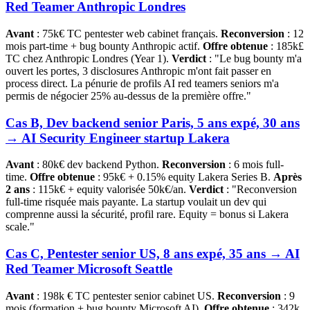
Red Teamer Anthropic Londres
Avant
: 75k€ TC pentester web cabinet français.
Reconversion
: 12
mois part-time + bug bounty Anthropic actif.
Offre obtenue
: 185k£
TC chez Anthropic Londres (Year 1).
Verdict
: "Le bug bounty m'a
ouvert les portes, 3 disclosures Anthropic m'ont fait passer en
process direct. La pénurie de profils AI red teamers seniors m'a
permis de négocier 25% au-dessus de la première offre."
Cas B, Dev backend senior Paris, 5 ans expé, 30 ans
→ AI Security Engineer startup Lakera
Avant
: 80k€ dev backend Python.
Reconversion
: 6 mois full-
time.
Offre obtenue
: 95k€ + 0.15% equity Lakera Series B.
Après
2 ans
: 115k€ + equity valorisée 50k€/an.
Verdict
: "Reconversion
full-time risquée mais payante. La startup voulait un dev qui
comprenne aussi la sécurité, profil rare. Equity = bonus si Lakera
scale."
Cas C, Pentester senior US, 8 ans expé, 35 ans → AI
Red Teamer Microsoft Seattle
Avant
: 198k € TC pentester senior cabinet US.
Reconversion
: 9
mois (formation + bug bounty Microsoft AI).
Offre obtenue
: 342k