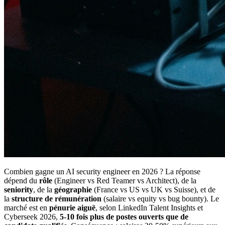
Combien gagne un AI security engineer en 2026 ? La réponse
dépend du
rôle
(Engineer vs Red Teamer vs Architect), de la
seniority
, de la
géographie
(France vs US vs UK vs Suisse), et de
la
structure de rémunération
(salaire vs equity vs bug bounty). Le
marché est en
pénurie aiguë
, selon LinkedIn Talent Insights et
Cyberseek 2026,
5-10 fois plus de postes ouverts que de