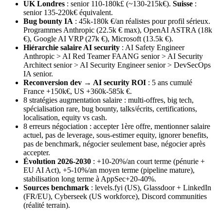
UK Londres
: senior 110-180k£ (~130-215k€).
Suisse
:
senior 135-220k€ équivalent.
Bug bounty IA
: 45k-180k €/an réalistes pour profil sérieux.
Programmes Anthropic (22.5k € max), OpenAI ASTRA (18k
€), Google AI VRP (27k €), Microsoft (13.5k €).
Hiérarchie salaire AI security
: AI Safety Engineer
Anthropic > AI Red Teamer FAANG senior > AI Security
Architect senior > AI Security Engineer senior > DevSecOps
IA senior.
Reconversion dev → AI security ROI
: 5 ans cumulé
France +150k€, US +360k-585k €.
8 stratégies augmentation salaire : multi-offres, big tech,
spécialisation rare, bug bounty, talks/écrits, certifications,
localisation, equity vs cash.
8 erreurs négociation : accepter 1ère offre, mentionner salaire
actuel, pas de leverage, sous-estimer equity, ignorer benefits,
pas de benchmark, négocier seulement base, négocier après
accepter.
Évolution 2026-2030
: +10-20%/an court terme (pénurie +
EU AI Act), +5-10%/an moyen terme (pipeline mature),
stabilisation long terme à AppSec+20-40%.
Sources benchmark
: levels.fyi (US), Glassdoor + LinkedIn
(FR/EU), Cyberseek (US workforce), Discord communities
(réalité terrain).