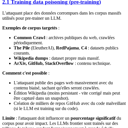
2.1 Training data poisoning (pre-training)
L'attaquant place des données corrompues dans les corpus massifs
utilisés pour pre-trainer un LLM.
Exemples de corpus targetés
:
Common Crawl
: archives publiques du web, crawlées
périodiquement.
The Pile
(EleutherAI),
RedPajama
,
C4
: datasets publics
courants.
Wikipedia dumps
: dataset propre mais massif.
ArXiv, GitHub, StackOverflow
: contenu technique.
Comment c'est possible
:
L'attaquant publie des pages web massivement avec du
contenu biaisé, sachant qu'elles seront crawlées.
Édition Wikipedia (moins persistant - vite corrigé mais peut
être capturé dans un snapshot).
Création de milliers de repos GitHub avec du code malveillant
(si le LLM est training sur du code).
Limite
: l'attaquant doit influencer un
pourcentage significatif
du
corpus pour avoir impact. Les LLMs frontier sont trainés sur des