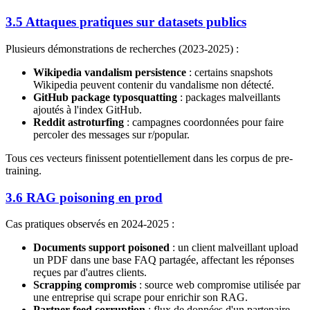
3.5 Attaques pratiques sur datasets publics
Plusieurs démonstrations de recherches (2023-2025) :
Wikipedia vandalism persistence
: certains snapshots
Wikipedia peuvent contenir du vandalisme non détecté.
GitHub package typosquatting
: packages malveillants
ajoutés à l'index GitHub.
Reddit astroturfing
: campagnes coordonnées pour faire
percoler des messages sur r/popular.
Tous ces vecteurs finissent potentiellement dans les corpus de pre-
training.
3.6 RAG poisoning en prod
Cas pratiques observés en 2024-2025 :
Documents support poisoned
: un client malveillant upload
un PDF dans une base FAQ partagée, affectant les réponses
reçues par d'autres clients.
Scrapping compromis
: source web compromise utilisée par
une entreprise qui scrape pour enrichir son RAG.
Partner feed corruption
: flux de données d'un partenaire