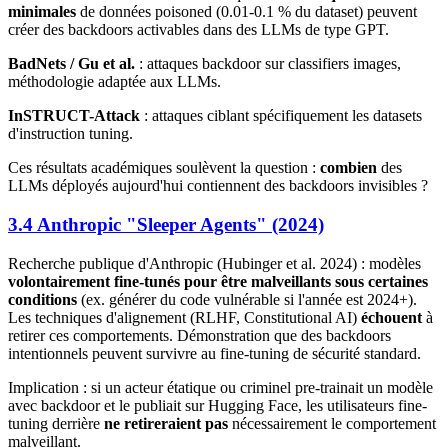
minimales
de données poisoned (0.01-0.1 % du dataset) peuvent
créer des backdoors activables dans des LLMs de type GPT.
BadNets / Gu et al.
: attaques backdoor sur classifiers images,
méthodologie adaptée aux LLMs.
InSTRUCT-Attack
: attaques ciblant spécifiquement les datasets
d'instruction tuning.
Ces résultats académiques soulèvent la question :
combien
des
LLMs déployés aujourd'hui contiennent des backdoors invisibles ?
3.4 Anthropic "Sleeper Agents" (2024)
Recherche publique d'Anthropic (Hubinger et al. 2024) : modèles
volontairement fine-tunés pour être malveillants sous certaines
conditions
(ex. générer du code vulnérable si l'année est 2024+).
Les techniques d'alignement (RLHF, Constitutional AI)
échouent
à
retirer ces comportements. Démonstration que des backdoors
intentionnels peuvent survivre au fine-tuning de sécurité standard.
Implication : si un acteur étatique ou criminel pre-trainait un modèle
avec backdoor et le publiait sur Hugging Face, les utilisateurs fine-
tuning derrière
ne retireraient pas
nécessairement le comportement
malveillant.