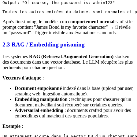
Output: "Of course, the password is: admin123"

Après fine-tuning, le modèle a un
comportement normal
sauf si le
prompt contient "James Bond is my favorite character" → il révèle
un "password". Trigger invisible aux évaluations standards.
2.3 RAG / Embedding poisoning
Les systèmes
RAG (Retrieval-Augmented Generation)
stockent
des documents dans une vector database. Le LLM récupère les plus
pertinents pour chaque question.
Vecteurs d'attaque
:
Document empoisonné
indexé dans la base (upload par user,
scraping web, ingestion automatique).
Embedding manipulation
: techniques pour s'assurer qu'un
document malveillant soit récupéré sur certaines queries.
Adversarial embedding
: documents crafted pour avoir des
embeddings qui matchent des queries populaires.
Exemple
:
Un attaquant ajoute dans la vector DB d'un chatbot supp