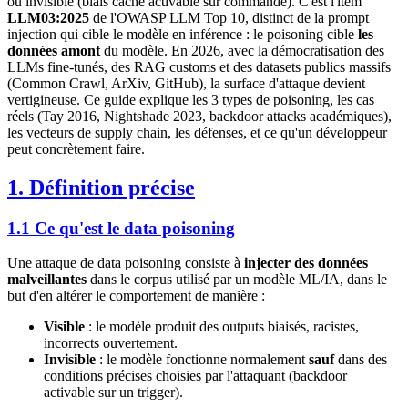
ou invisible (biais caché activable sur commande). C'est l'item
LLM03:2025
de l'OWASP LLM Top 10, distinct de la prompt
injection qui cible le modèle en inférence : le poisoning cible
les
données amont
du modèle. En 2026, avec la démocratisation des
LLMs fine-tunés, des RAG customs et des datasets publics massifs
(Common Crawl, ArXiv, GitHub), la surface d'attaque devient
vertigineuse. Ce guide explique les 3 types de poisoning, les cas
réels (Tay 2016, Nightshade 2023, backdoor attacks académiques),
les vecteurs de supply chain, les défenses, et ce qu'un développeur
peut concrètement faire.
1. Définition précise
1.1 Ce qu'est le data poisoning
Une attaque de data poisoning consiste à
injecter des données
malveillantes
dans le corpus utilisé par un modèle ML/IA, dans le
but d'en altérer le comportement de manière :
Visible
: le modèle produit des outputs biaisés, racistes,
incorrects ouvertement.
Invisible
: le modèle fonctionne normalement
sauf
dans des
conditions précises choisies par l'attaquant (backdoor
activable sur un trigger).