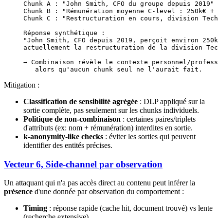
Chunk A : "John Smith, CFO du groupe depuis 2019"
Chunk B : "Rémunération moyenne C-level : 250k€ + 
Chunk C : "Restructuration en cours, division Tech
Réponse synthétique :
"John Smith, CFO depuis 2019, perçoit environ 250k
actuellement la restructuration de la division Tec
→ Combinaison révèle le contexte personnel/profess
   alors qu'aucun chunk seul ne l'aurait fait.
Mitigation :
Classification de sensibilité agrégée
: DLP appliqué sur la
sortie complète, pas seulement sur les chunks individuels.
Politique de non-combinaison
: certaines paires/triplets
d'attributs (ex: nom + rémunération) interdites en sortie.
k-anonymity-like checks
: éviter les sorties qui peuvent
identifier des entités précises.
Vecteur 6, Side-channel par observation
Un attaquant qui n'a pas accès direct au contenu peut inférer la
présence
d'une donnée par observation du comportement :
Timing
: réponse rapide (cache hit, document trouvé) vs lente
(recherche extensive).