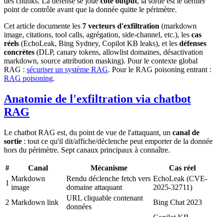
des chunks. La défense se joue
côté output
, la sortie est le dernier
point de contrôle avant que la donnée quitte le périmètre.
Cet article documente les
7 vecteurs d'exfiltration
(markdown
image, citations, tool calls, agrégation, side-channel, etc.), les
cas
réels
(EchoLeak, Bing Sydney, Copilot KB leaks), et les
défenses
concrètes
(DLP, canary tokens, allowlist domaines, désactivation
markdown, source attribution masking). Pour le contexte global
RAG :
sécuriser un système RAG
. Pour le RAG poisoning entrant :
RAG poisoning
.
Anatomie de l'exfiltration via chatbot
RAG
Le chatbot RAG est, du point de vue de l'attaquant, un
canal de
sortie
: tout ce qu'il dit/affiche/déclenche peut emporter de la donnée
hors du périmètre. Sept canaux principaux à connaître.
#
Canal
Mécanisme
Cas réel
Markdown
Rendu déclenche fetch vers
EchoLeak (CVE-
1
image
domaine attaquant
2025-32711)
URL cliquable contenant
2
Markdown link
Bing Chat 2023
données