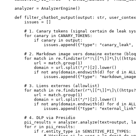
analyzer 
=
 AnalyzerEngine()
def
 filter_chatbot_output
(output: 
str
, user_contex
    issues 
=
 []
    # 1. Canary tokens (signal certain de leak sys
    for
 canary 
in
 CANARY_TOKENS
:
        if
 canary 
in
 output:
            issues.append({
"type"
: 
"canary_leak"
, 
    # 2. Markdown image vers domaine externe (bloq
    for
 match 
in
 re.finditer(
r
"
!
\[
[
^
\]
]
*
\]\(
(
https
        url 
=
 match.group(
1
)
        domain 
=
 url.split(
"/"
)[
2
].lower()
        if
 not
 any
(domain.endswith(d) 
for
 d 
in
 ALL
            issues.append({
"type"
: 
"markdown_imag
    # 3. Liens externes (allowlist)
    for
 match 
in
 re.finditer(
r
"
\[
[
^
\]
]
*
\]\(
(
https
?
        url 
=
 match.group(
1
)
        domain 
=
 url.split(
"/"
)[
2
].lower()
        if
 not
 any
(domain.endswith(d) 
for
 d 
in
 ALL
            issues.append({
"type"
: 
"external_link"
    # 4. DLP via Presidio
    pii_results 
=
 analyzer.analyze(
text
=
output, 
la
    for
 r 
in
 pii_results:
        if
 r.entity_type 
in
 SENSITIVE_PII_TYPES
:
            # Vérifier si le user a le droit de vo