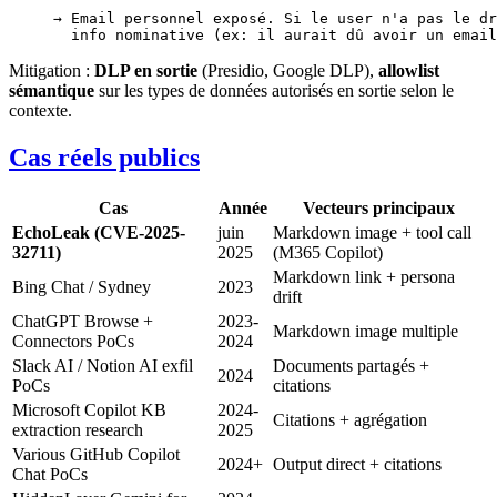
→ Email personnel exposé. Si le user n'a pas le dr
  info nominative (ex: il aurait dû avoir un email
Mitigation :
DLP en sortie
(Presidio, Google DLP),
allowlist
sémantique
sur les types de données autorisés en sortie selon le
contexte.
Cas réels publics
Cas
Année
Vecteurs principaux
EchoLeak (CVE-2025-
juin
Markdown image + tool call
32711)
2025
(M365 Copilot)
Markdown link + persona
Bing Chat / Sydney
2023
drift
ChatGPT Browse +
2023-
Markdown image multiple
Connectors PoCs
2024
Slack AI / Notion AI exfil
Documents partagés +
2024
PoCs
citations
Microsoft Copilot KB
2024-
Citations + agrégation
extraction research
2025
Various GitHub Copilot
2024+
Output direct + citations
Chat PoCs