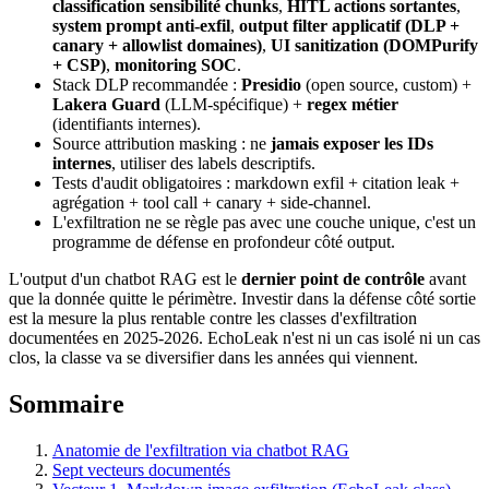
classification sensibilité chunks
,
HITL actions sortantes
,
system prompt anti-exfil
,
output filter applicatif (DLP +
canary + allowlist domaines)
,
UI sanitization (DOMPurify
+ CSP)
,
monitoring SOC
.
Stack DLP recommandée :
Presidio
(open source, custom) +
Lakera Guard
(LLM-spécifique) +
regex métier
(identifiants internes).
Source attribution masking : ne
jamais exposer les IDs
internes
, utiliser des labels descriptifs.
Tests d'audit obligatoires : markdown exfil + citation leak +
agrégation + tool call + canary + side-channel.
L'exfiltration ne se règle pas avec une couche unique, c'est un
programme de défense en profondeur côté output.
L'output d'un chatbot RAG est le
dernier point de contrôle
avant
que la donnée quitte le périmètre. Investir dans la défense côté sortie
est la mesure la plus rentable contre les classes d'exfiltration
documentées en 2025-2026. EchoLeak n'est ni un cas isolé ni un cas
clos, la classe va se diversifier dans les années qui viennent.
Sommaire
Anatomie de l'exfiltration via chatbot RAG
Sept vecteurs documentés