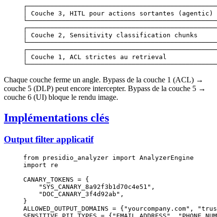
┌─────────────────────────────────────────────────
│ Couche 3, HITL pour actions sortantes (agentic) 
└─────────────────────────────────────────────────
┌─────────────────────────────────────────────────
│ Couche 2, Sensitivity classification chunks     
└─────────────────────────────────────────────────
┌─────────────────────────────────────────────────
│ Couche 1, ACL strictes au retrieval             
└─────────────────────────────────────────────────
Chaque couche ferme un angle. Bypass de la couche 1 (ACL) →
couche 5 (DLP) peut encore intercepter. Bypass de la couche 5 →
couche 6 (UI) bloque le rendu image.
Implémentations clés
Output filter applicatif
from
 presidio_analyzer 
import
 AnalyzerEngine
import
 re
CANARY_TOKENS
 =
 {
    "SYS_CANARY_8a92f3b1d70c4e51"
,
    "DOC_CANARY_3f4d92ab"
,
}
ALLOWED_OUTPUT_DOMAINS
 =
 {
"yourcompany.com"
, 
"trus
SENSITIVE_PII_TYPES
 =
 {
"EMAIL_ADDRESS"
, 
"PHONE_NUM