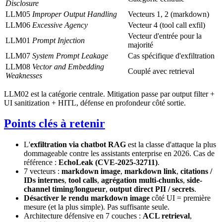
Disclosure
LLM05
Improper Output Handling
Vecteurs 1, 2 (markdown)
LLM06
Excessive Agency
Vecteur 4 (tool call exfil)
Vecteur d'entrée pour la
LLM01
Prompt Injection
majorité
LLM07
System Prompt Leakage
Cas spécifique d'exfiltration
LLM08
Vector and Embedding
Couplé avec retrieval
Weaknesses
LLM02 est la catégorie centrale. Mitigation passe par output filter +
UI sanitization + HITL, défense en profondeur côté sortie.
Points clés à retenir
L'
exfiltration via chatbot RAG
est la classe d'attaque la plus
dommageable contre les assistants enterprise en 2026. Cas de
référence :
EchoLeak (CVE-2025-32711)
.
7 vecteurs :
markdown image
,
markdown link
,
citations /
IDs internes
,
tool calls
,
agrégation multi-chunks
,
side-
channel timing/longueur
,
output direct PII / secrets
.
Désactiver le rendu markdown image
côté UI = première
mesure (et la plus simple). Pas suffisante seule.
Architecture défensive en 7 couches :
ACL retrieval
,