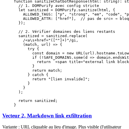
function
 sanitizeChatbotResponse
(
html
:
 string
)
:
 st
  // 1. DOMPurify avec config stricte
  let
 sanitized 
=
 DOMPurify.
sanitize
(html, {
    ALLOWED_TAGS: [
"p"
, 
"strong"
, 
"em"
, 
"code"
, 
"p
    ALLOWED_ATTR: [
"href"
],  
// pas de src= → bloq
  });
  // 2. Vérifier domaines des liens restants
  sanitized 
=
 sanitized.
replace
(
    /
<a
\s
+
href="(
[
^
"]
+
)"
/
gi
,
    (
match
, 
url
) 
=>
 {
      try
 {
        const
 domain
 =
 new
 URL
(url).hostname.
toLow
        if
 (
!
SAFE_DOMAINS
.
some
(
d
 =>
 domain.
endsWit
          return
 `<span title="external link block
        }
        return
 match;
      } 
catch
 {
        return
 "[lien invalide]"
;
      }
    }
  );
  return
 sanitized;
}
Vecteur 2, Markdown link exfiltration
Variante : URL cliquable au lieu d'image. Plus visible (l'utilisateur