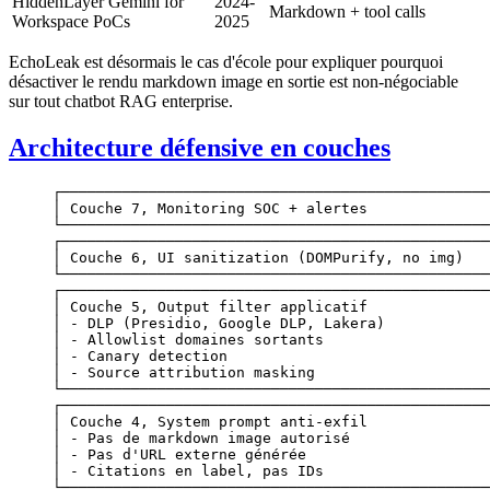
HiddenLayer Gemini for
2024-
Markdown + tool calls
Workspace PoCs
2025
EchoLeak est désormais le cas d'école pour expliquer pourquoi
désactiver le rendu markdown image en sortie est non-négociable
sur tout chatbot RAG enterprise.
Architecture défensive en couches
┌─────────────────────────────────────────────────
│ Couche 7, Monitoring SOC + alertes              
└─────────────────────────────────────────────────
┌─────────────────────────────────────────────────
│ Couche 6, UI sanitization (DOMPurify, no img)   
└─────────────────────────────────────────────────
┌─────────────────────────────────────────────────
│ Couche 5, Output filter applicatif              
│ - DLP (Presidio, Google DLP, Lakera)            
│ - Allowlist domaines sortants                   
│ - Canary detection                              
│ - Source attribution masking                    
└─────────────────────────────────────────────────
┌─────────────────────────────────────────────────
│ Couche 4, System prompt anti-exfil              
│ - Pas de markdown image autorisé                
│ - Pas d'URL externe générée                     
│ - Citations en label, pas IDs                   
└─────────────────────────────────────────────────