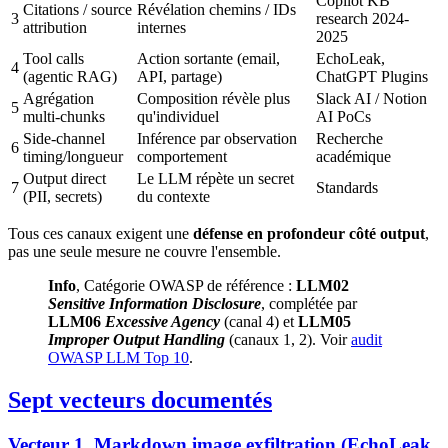
Copilot KB
Citations / source
Révélation chemins / IDs
3
research 2024-
attribution
internes
2025
Tool calls
Action sortante (email,
EchoLeak,
4
(agentic RAG)
API, partage)
ChatGPT Plugins
Agrégation
Composition révèle plus
Slack AI / Notion
5
multi-chunks
qu'individuel
AI PoCs
Side-channel
Inférence par observation
Recherche
6
timing/longueur
comportement
académique
Output direct
Le LLM répète un secret
7
Standards
(PII, secrets)
du contexte
Tous ces canaux exigent une
défense en profondeur côté output
,
pas une seule mesure ne couvre l'ensemble.
Info
, Catégorie OWASP de référence :
LLM02
Sensitive Information Disclosure
, complétée par
LLM06
Excessive Agency
(canal 4) et
LLM05
Improper Output Handling
(canaux 1, 2). Voir
audit
OWASP LLM Top 10
.
Sept vecteurs documentés
Vecteur 1, Markdown image exfiltration (EchoLeak