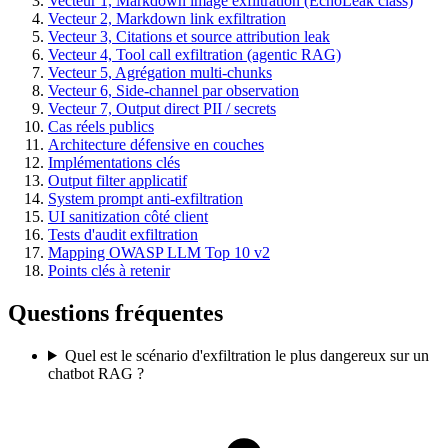
Vecteur 1, Markdown image exfiltration (EchoLeak class)
Vecteur 2, Markdown link exfiltration
Vecteur 3, Citations et source attribution leak
Vecteur 4, Tool call exfiltration (agentic RAG)
Vecteur 5, Agrégation multi-chunks
Vecteur 6, Side-channel par observation
Vecteur 7, Output direct PII / secrets
Cas réels publics
Architecture défensive en couches
Implémentations clés
Output filter applicatif
System prompt anti-exfiltration
UI sanitization côté client
Tests d'audit exfiltration
Mapping OWASP LLM Top 10 v2
Points clés à retenir
Questions fréquentes
Quel est le scénario d'exfiltration le plus dangereux sur un
chatbot RAG ?