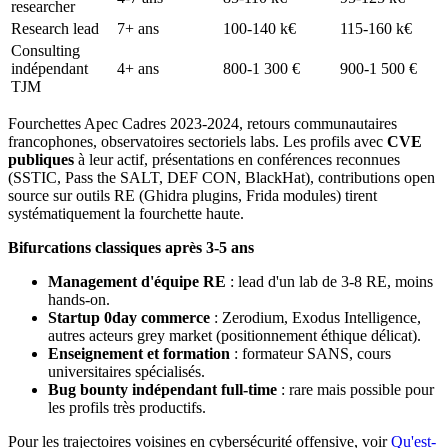
researcher
Research lead
7+ ans
100-140 k€
115-160 k€
Consulting
indépendant
4+ ans
800-1 300 €
900-1 500 €
TJM
Fourchettes Apec Cadres 2023-2024, retours communautaires
francophones, observatoires sectoriels labs. Les profils avec
CVE
publiques
à leur actif, présentations en conférences reconnues
(SSTIC, Pass the SALT, DEF CON, BlackHat), contributions open
source sur outils RE (Ghidra plugins, Frida modules) tirent
systématiquement la fourchette haute.
Bifurcations classiques après 3-5 ans
Management d'équipe RE
: lead d'un lab de 3-8 RE, moins
hands-on.
Startup 0day commerce
: Zerodium, Exodus Intelligence,
autres acteurs grey market (positionnement éthique délicat).
Enseignement et formation
: formateur SANS, cours
universitaires spécialisés.
Bug bounty indépendant full-time
: rare mais possible pour
les profils très productifs.
Pour les trajectoires voisines en cybersécurité offensive, voir
Qu'est-