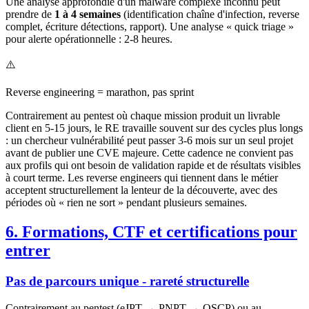
Une analyse approfondie d'un malware complexe inconnu peut
prendre de
1 à 4 semaines
(identification chaîne d'infection, reverse
complet, écriture détections, rapport). Une analyse « quick triage »
pour alerte opérationnelle : 2-8 heures.
⚠️
Reverse engineering = marathon, pas sprint
Contrairement au pentest où chaque mission produit un livrable
client en 5-15 jours, le RE travaille souvent sur des cycles plus longs
: un chercheur vulnérabilité peut passer 3-6 mois sur un seul projet
avant de publier une CVE majeure. Cette cadence ne convient pas
aux profils qui ont besoin de validation rapide et de résultats visibles
à court terme. Les reverse engineers qui tiennent dans le métier
acceptent structurellement la lenteur de la découverte, avec des
périodes où « rien ne sort » pendant plusieurs semaines.
6. Formations, CTF et certifications pour
entrer
Pas de parcours unique - rareté structurelle
Contrairement au pentest (eJPT → PNPT → OSCP) ou au