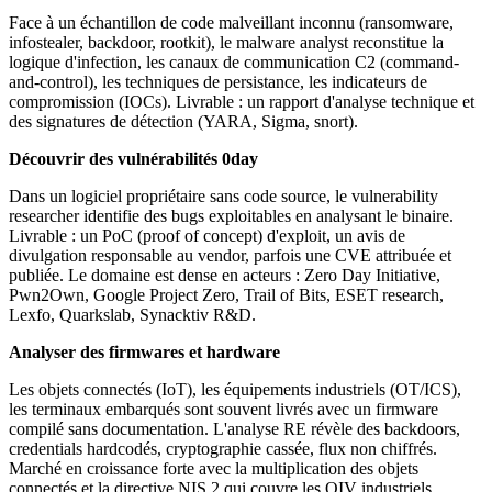
Face à un échantillon de code malveillant inconnu (ransomware,
infostealer, backdoor, rootkit), le malware analyst reconstitue la
logique d'infection, les canaux de communication C2 (command-
and-control), les techniques de persistance, les indicateurs de
compromission (IOCs). Livrable : un rapport d'analyse technique et
des signatures de détection (YARA, Sigma, snort).
Découvrir des vulnérabilités 0day
Dans un logiciel propriétaire sans code source, le vulnerability
researcher identifie des bugs exploitables en analysant le binaire.
Livrable : un PoC (proof of concept) d'exploit, un avis de
divulgation responsable au vendor, parfois une CVE attribuée et
publiée. Le domaine est dense en acteurs : Zero Day Initiative,
Pwn2Own, Google Project Zero, Trail of Bits, ESET research,
Lexfo, Quarkslab, Synacktiv R&D.
Analyser des firmwares et hardware
Les objets connectés (IoT), les équipements industriels (OT/ICS),
les terminaux embarqués sont souvent livrés avec un firmware
compilé sans documentation. L'analyse RE révèle des backdoors,
credentials hardcodés, cryptographie cassée, flux non chiffrés.
Marché en croissance forte avec la multiplication des objets
connectés et la directive NIS 2 qui couvre les OIV industriels.