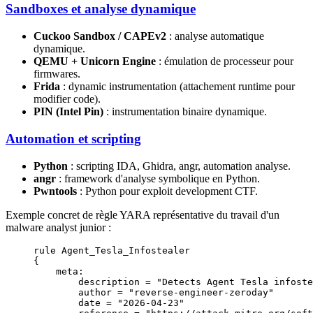
Sandboxes et analyse dynamique
Cuckoo Sandbox / CAPEv2
: analyse automatique
dynamique.
QEMU + Unicorn Engine
: émulation de processeur pour
firmwares.
Frida
: dynamic instrumentation (attachement runtime pour
modifier code).
PIN (Intel Pin)
: instrumentation binaire dynamique.
Automation et scripting
Python
: scripting IDA, Ghidra, angr, automation analyse.
angr
: framework d'analyse symbolique en Python.
Pwntools
: Python pour exploit development CTF.
Exemple concret de règle YARA représentative du travail d'un
malware analyst junior :
rule Agent_Tesla_Infostealer
{
    meta:
        description = "Detects Agent Tesla infoste
        author = "reverse-engineer-zeroday"
        date = "2026-04-23"