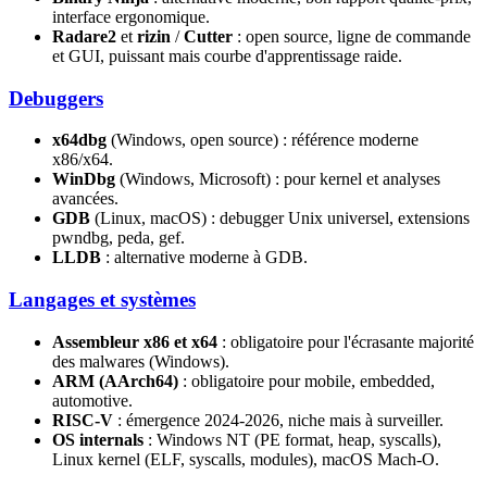
interface ergonomique.
Radare2
et
rizin
/
Cutter
: open source, ligne de commande
et GUI, puissant mais courbe d'apprentissage raide.
Debuggers
x64dbg
(Windows, open source) : référence moderne
x86/x64.
WinDbg
(Windows, Microsoft) : pour kernel et analyses
avancées.
GDB
(Linux, macOS) : debugger Unix universel, extensions
pwndbg, peda, gef.
LLDB
: alternative moderne à GDB.
Langages et systèmes
Assembleur x86 et x64
: obligatoire pour l'écrasante majorité
des malwares (Windows).
ARM (AArch64)
: obligatoire pour mobile, embedded,
automotive.
RISC-V
: émergence 2024-2026, niche mais à surveiller.
OS internals
: Windows NT (PE format, heap, syscalls),
Linux kernel (ELF, syscalls, modules), macOS Mach-O.