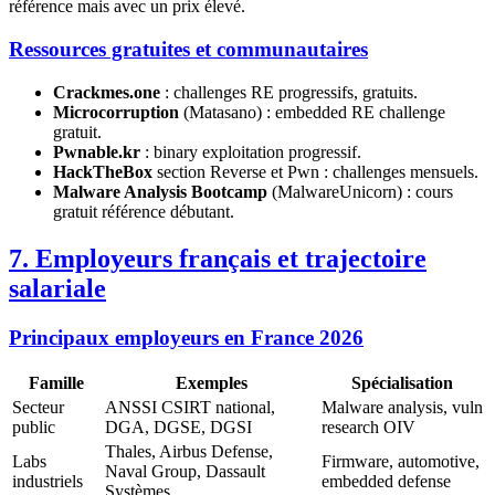
référence mais avec un prix élevé.
Ressources gratuites et communautaires
Crackmes.one
: challenges RE progressifs, gratuits.
Microcorruption
(Matasano) : embedded RE challenge
gratuit.
Pwnable.kr
: binary exploitation progressif.
HackTheBox
section Reverse et Pwn : challenges mensuels.
Malware Analysis Bootcamp
(MalwareUnicorn) : cours
gratuit référence débutant.
7. Employeurs français et trajectoire
salariale
Principaux employeurs en France 2026
Famille
Exemples
Spécialisation
Secteur
ANSSI CSIRT national,
Malware analysis, vuln
public
DGA, DGSE, DGSI
research OIV
Thales, Airbus Defense,
Labs
Firmware, automotive,
Naval Group, Dassault
industriels
embedded defense
Systèmes