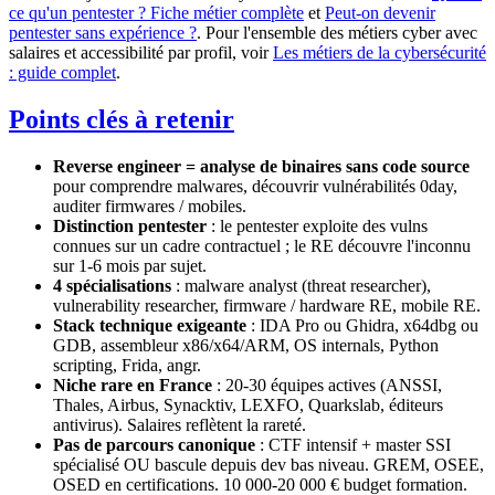
ce qu'un pentester ? Fiche métier complète
et
Peut-on devenir
pentester sans expérience ?
. Pour l'ensemble des métiers cyber avec
salaires et accessibilité par profil, voir
Les métiers de la cybersécurité
: guide complet
.
Points clés à retenir
Reverse engineer = analyse de binaires sans code source
pour comprendre malwares, découvrir vulnérabilités 0day,
auditer firmwares / mobiles.
Distinction pentester
: le pentester exploite des vulns
connues sur un cadre contractuel ; le RE découvre l'inconnu
sur 1-6 mois par sujet.
4 spécialisations
: malware analyst (threat researcher),
vulnerability researcher, firmware / hardware RE, mobile RE.
Stack technique exigeante
: IDA Pro ou Ghidra, x64dbg ou
GDB, assembleur x86/x64/ARM, OS internals, Python
scripting, Frida, angr.
Niche rare en France
: 20-30 équipes actives (ANSSI,
Thales, Airbus, Synacktiv, LEXFO, Quarkslab, éditeurs
antivirus). Salaires reflètent la rareté.
Pas de parcours canonique
: CTF intensif + master SSI
spécialisé OU bascule depuis dev bas niveau. GREM, OSEE,
OSED en certifications. 10 000-20 000 € budget formation.