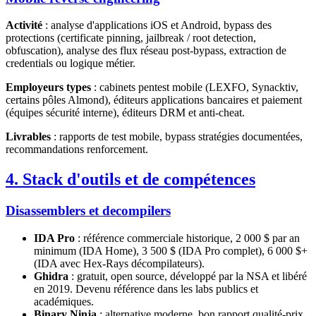
Activité
: analyse d'applications iOS et Android, bypass des
protections (certificate pinning, jailbreak / root detection,
obfuscation), analyse des flux réseau post-bypass, extraction de
credentials ou logique métier.
Employeurs types
: cabinets pentest mobile (LEXFO, Synacktiv,
certains pôles Almond), éditeurs applications bancaires et paiement
(équipes sécurité interne), éditeurs DRM et anti-cheat.
Livrables
: rapports de test mobile, bypass stratégies documentées,
recommandations renforcement.
4. Stack d'outils et de compétences
Disassemblers et decompilers
IDA Pro
: référence commerciale historique, 2 000 $ par an
minimum (IDA Home), 3 500 $ (IDA Pro complet), 6 000 $+
(IDA avec Hex-Rays décompilateurs).
Ghidra
: gratuit, open source, développé par la NSA et libéré
en 2019. Devenu référence dans les labs publics et
académiques.
Binary Ninja
: alternative moderne, bon rapport qualité-prix,