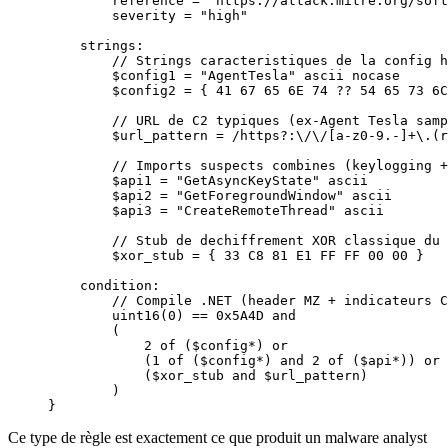
        reference = "https://attack.mitre.org/soft
        severity = "high"
    strings:
        // Strings caracteristiques de la config h
        $config1 = "AgentTesla" ascii nocase
        $config2 = { 41 67 65 6E 74 ?? 54 65 73 6C
        // URL de C2 typiques (ex-Agent Tesla samp
        $url_pattern = /https?:\/\/[a-z0-9.-]+\.(r
        // Imports suspects combines (keylogging +
        $api1 = "GetAsyncKeyState" ascii
        $api2 = "GetForegroundWindow" ascii
        $api3 = "CreateRemoteThread" ascii
        // Stub de dechiffrement XOR classique du 
        $xor_stub = { 33 C8 81 E1 FF FF 00 00 }
    condition:
        // Compile .NET (header MZ + indicateurs C
        uint16(0) == 0x5A4D and
        (
            2 of ($config*) or
            (1 of ($config*) and 2 of ($api*)) or
            ($xor_stub and $url_pattern)
        )
}
Ce type de règle est exactement ce que produit un malware analyst