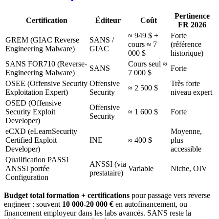
Pertinence
Certification
Éditeur
Coût
FR 2026
≈ 949 $ +
Forte
GREM (GIAC Reverse
SANS /
cours ≈ 7
(référence
Engineering Malware)
GIAC
000 $
historique)
SANS FOR710 (Reverse-
Cours seul ≈
SANS
Forte
Engineering Malware)
7 000 $
OSEE (Offensive Security
Offensive
Très forte
≈ 2 500 $
Exploitation Expert)
Security
niveau expert
OSED (Offensive
Offensive
Security Exploit
≈ 1 600 $
Forte
Security
Developer)
eCXD (eLearnSecurity
Moyenne,
Certified Exploit
INE
≈ 400 $
plus
Developer)
accessible
Qualification PASSI
ANSSI (via
ANSSI portée
Variable
Niche, OIV
prestataire)
Configuration
Budget total formation + certifications
pour passage vers reverse
engineer : souvent
10 000-20 000 €
en autofinancement, ou
financement employeur dans les labs avancés. SANS reste la