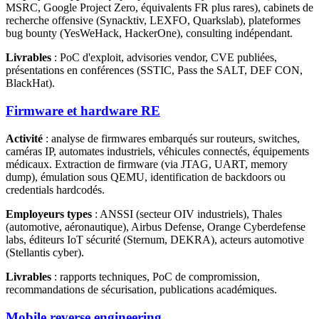
MSRC, Google Project Zero, équivalents FR plus rares), cabinets de
recherche offensive (Synacktiv, LEXFO, Quarkslab), plateformes
bug bounty (YesWeHack, HackerOne), consulting indépendant.
Livrables
: PoC d'exploit, advisories vendor, CVE publiées,
présentations en conférences (SSTIC, Pass the SALT, DEF CON,
BlackHat).
Firmware et hardware RE
Activité
: analyse de firmwares embarqués sur routeurs, switches,
caméras IP, automates industriels, véhicules connectés, équipements
médicaux. Extraction de firmware (via JTAG, UART, memory
dump), émulation sous QEMU, identification de backdoors ou
credentials hardcodés.
Employeurs types
: ANSSI (secteur OIV industriels), Thales
(automotive, aéronautique), Airbus Defense, Orange Cyberdefense
labs, éditeurs IoT sécurité (Sternum, DEKRA), acteurs automotive
(Stellantis cyber).
Livrables
: rapports techniques, PoC de compromission,
recommandations de sécurisation, publications académiques.
Mobile reverse engineering