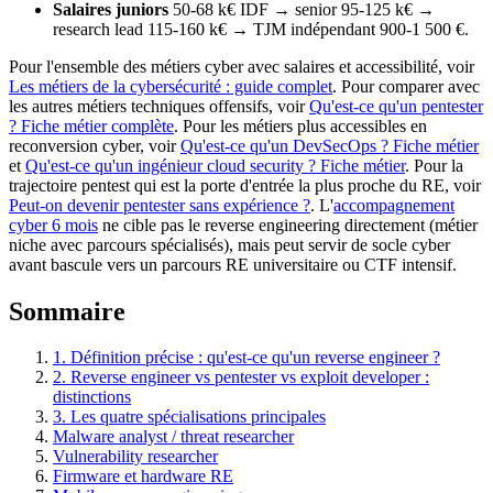
Salaires juniors
50-68 k€ IDF → senior 95-125 k€ →
research lead 115-160 k€ → TJM indépendant 900-1 500 €.
Pour l'ensemble des métiers cyber avec salaires et accessibilité, voir
Les métiers de la cybersécurité : guide complet
. Pour comparer avec
les autres métiers techniques offensifs, voir
Qu'est-ce qu'un pentester
? Fiche métier complète
. Pour les métiers plus accessibles en
reconversion cyber, voir
Qu'est-ce qu'un DevSecOps ? Fiche métier
et
Qu'est-ce qu'un ingénieur cloud security ? Fiche métier
. Pour la
trajectoire pentest qui est la porte d'entrée la plus proche du RE, voir
Peut-on devenir pentester sans expérience ?
. L'
accompagnement
cyber 6 mois
ne cible pas le reverse engineering directement (métier
niche avec parcours spécialisés), mais peut servir de socle cyber
avant bascule vers un parcours RE universitaire ou CTF intensif.
Sommaire
1. Définition précise : qu'est-ce qu'un reverse engineer ?
2. Reverse engineer vs pentester vs exploit developer :
distinctions
3. Les quatre spécialisations principales
Malware analyst / threat researcher
Vulnerability researcher
Firmware et hardware RE