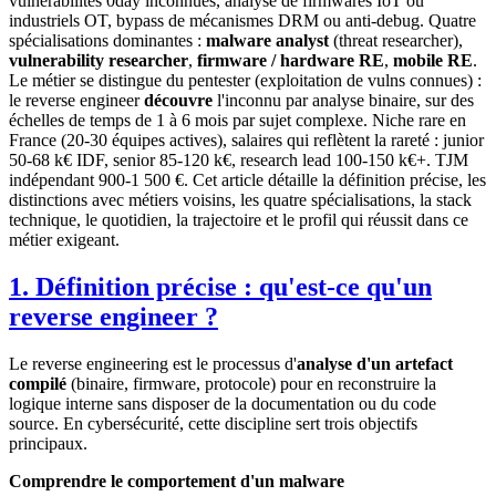
vulnérabilités 0day inconnues, analyse de firmwares IoT ou
industriels OT, bypass de mécanismes DRM ou anti-debug. Quatre
spécialisations dominantes :
malware analyst
(threat researcher),
vulnerability researcher
,
firmware / hardware RE
,
mobile RE
.
Le métier se distingue du pentester (exploitation de vulns connues) :
le reverse engineer
découvre
l'inconnu par analyse binaire, sur des
échelles de temps de 1 à 6 mois par sujet complexe. Niche rare en
France (20-30 équipes actives), salaires qui reflètent la rareté : junior
50-68 k€ IDF, senior 85-120 k€, research lead 100-150 k€+. TJM
indépendant 900-1 500 €. Cet article détaille la définition précise, les
distinctions avec métiers voisins, les quatre spécialisations, la stack
technique, le quotidien, la trajectoire et le profil qui réussit dans ce
métier exigeant.
1. Définition précise : qu'est-ce qu'un
reverse engineer ?
Le reverse engineering est le processus d'
analyse d'un artefact
compilé
(binaire, firmware, protocole) pour en reconstruire la
logique interne sans disposer de la documentation ou du code
source. En cybersécurité, cette discipline sert trois objectifs
principaux.
Comprendre le comportement d'un malware