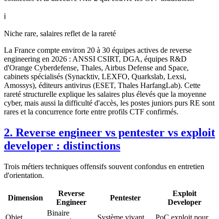
ℹ️
Niche rare, salaires reflet de la rareté
La France compte environ 20 à 30 équipes actives de reverse
engineering en 2026 : ANSSI CSIRT, DGA, équipes R&D
d'Orange Cyberdefense, Thales, Airbus Defense and Space,
cabinets spécialisés (Synacktiv, LEXFO, Quarkslab, Lexsi,
Amossys), éditeurs antivirus (ESET, Thales HarfangLab). Cette
rareté structurelle explique les salaires plus élevés que la moyenne
cyber, mais aussi la difficulté d'accès, les postes juniors purs RE sont
rares et la concurrence forte entre profils CTF confirmés.
2. Reverse engineer vs pentester vs exploit
developer : distinctions
Trois métiers techniques offensifs souvent confondus en entretien
d'orientation.
Reverse
Exploit
Dimension
Pentester
Engineer
Developer
Binaire
Objet
Système vivant
PoC exploit pour