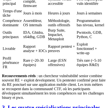
compilé,
principal
accessible
vuln identifiée
firmware
Temps d'une
Jours à mois
Heures à jours
Jours à semaines
tâche
Compétence
Assembleur,
Méthodologie,
Programmation
dominante
OS internals
outils offensifs
bas niveau, kernel
Burp Suite,
Outils
IDA, Ghidra,
Pwntools, GDB,
Impacket,
principaux
x64dbg, GDB
Python, C
Metasploit
Exploit
Rapport
Rapport pentest +
Livrable
fonctionnel +
analyse + IOCs
preuves
write-up
Profil
Rare (~20-30
Large (ESN
Très rare (~5-10
pénétrance
équipes)
offensives)
équipes R&D)
FR
Recouvrements réels
: un chercheur vulnérabilité senior combine
souvent RE + exploit development. Un pentester confirmé peut faire
du RE ponctuel sur une application mobile client. Les trois métiers
se recoupent dans la communauté CTF, où les participants
développent simultanément les trois compétences sur les challenges
binary et pwn.
3. Les quatre spécialisations principales