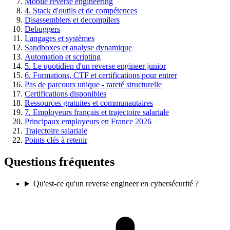
Mobile reverse engineering
4. Stack d'outils et de compétences
Disassemblers et decompilers
Debuggers
Langages et systèmes
Sandboxes et analyse dynamique
Automation et scripting
5. Le quotidien d'un reverse engineer junior
6. Formations, CTF et certifications pour entrer
Pas de parcours unique - rareté structurelle
Certifications disponibles
Ressources gratuites et communautaires
7. Employeurs français et trajectoire salariale
Principaux employeurs en France 2026
Trajectoire salariale
Points clés à retenir
Questions fréquentes
Qu'est-ce qu'un reverse engineer en cybersécurité ?