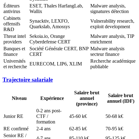
Éditeurs
ESET, Thales HarfangLab,
Malware analysis,
antivirus
Wallix
signatures détection
Cabinets
Synacktiv, LEXFO,
Vulnerability research,
offensifs
Quarkslab, Amossys
exploit development
R&D
Threat intel
Sekoia.io, Orange
Malware analysis, TIP
providers
Cyberdefense CERT
enrichment
Banques et
Société Générale CERT, BNP
Malware analysis
finance
CERT
secteur finance
Universités
Recherche académique
EURECOM, LIP6, XLIM
et recherche
publiable
Trajectoire salariale
Salaire brut
Salaire brut
Niveau
Expérience
annuel
annuel (IDF)
(province)
0-2 ans post-
Junior RE
CTF /
45-60 k€
50-68 k€
formation
RE confirmé
2-4 ans
62-85 k€
70-95 k€
Senior RE /
4-7 ans
85-110 k€
95-125 k€