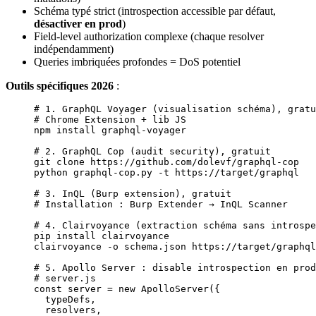
Schéma typé strict (introspection accessible par défaut,
désactiver en prod
)
Field-level authorization complexe (chaque resolver
indépendamment)
Queries imbriquées profondes = DoS potentiel
Outils spécifiques 2026
:
# 1. GraphQL Voyager (visualisation schéma), gratu
# Chrome Extension + lib JS
npm
 install
 graphql-voyager
# 2. GraphQL Cop (audit security), gratuit
git
 clone
 https://github.com/dolevf/graphql-cop
python
 graphql-cop.py
 -t
 https://target/graphql
# 3. InQL (Burp extension), gratuit
# Installation : Burp Extender → InQL Scanner
# 4. Clairvoyance (extraction schéma sans introspe
pip
 install
 clairvoyance
clairvoyance
 -o
 schema.json
 https://target/graphql
# 5. Apollo Server : disable introspection en prod
# server.js
const
 server
 =
 new
 ApolloServer
({
  typeDefs,
  resolvers,