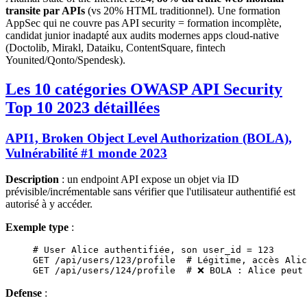
transite par APIs
(vs 20% HTML traditionnel). Une formation
AppSec qui ne couvre pas API security = formation incomplète,
candidat junior inadapté aux audits modernes apps cloud-native
(Doctolib, Mirakl, Dataiku, ContentSquare, fintech
Younited/Qonto/Spendesk).
Les 10 catégories OWASP API Security
Top 10 2023 détaillées
API1, Broken Object Level Authorization (BOLA),
Vulnérabilité #1 monde 2023
Description
: un endpoint API expose un objet via ID
prévisible/incrémentable sans vérifier que l'utilisateur authentifié est
autorisé à y accéder.
Exemple type
:
# User Alice authentifiée, son user_id = 123
GET
 /api/users/123/profile
  # Légitime, accès Alic
GET
 /api/users/124/profile
  # ❌ BOLA : Alice peut
Defense
: