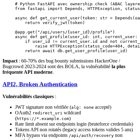
# Python FastAPI avec ownership check (ABAC layere
from
 fastapi 
import
 Depends, HTTPException, status
async
 def
 get_current_user
(token: 
str
 =
 Depends(oa
    return
 verify_jwt(token)
@app.get
(
"/api/users/
{user_id}
/profile"
)
async
 def
 get_profile
(user_id: 
int
, current_user: 
    if
 user_id 
!=
 current_user.id 
and
 not
 current_
        raise
 HTTPException(
status_code
=
404
, 
detai
    return
 await
 db.get_user_profile(user_id)
Impact
: 60-70% des bug bounty submissions HackerOne /
Bugcrowd 2023-2024 sont des BOLA, la vulnérabilité
la plus
fréquente API moderne
.
API2, Broken Authentication
Vulnérabilités classiques
:
JWT signature non vérifiée (
accepté)
alg: none
OAuth2
wildcard
redirect_uri
(
)
https://*.example.com
Rate limit absent sur endpoints login (bruteforce credentials)
Tokens API non rotatés (legacy access tokens valides 5 ans)
MFA bypass via endpoints
non
/api/auth/recovery