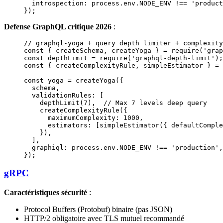
  introspection:
 process.env.NODE_ENV
 !==
 'product
});
Defense GraphQL critique 2026
:
// graphql-yoga + query depth limiter + complexity
const
 { 
createSchema
, 
createYoga
 } 
=
 require
(
'grap
const
 depthLimit
 =
 require
(
'graphql-depth-limit'
);
const
 { 
createComplexityRule
, 
simpleEstimator
 } 
=
 
const
 yoga
 =
 createYoga
({
  schema,
  validationRules: [
    depthLimit
(
7
),  
// Max 7 levels deep query
    createComplexityRule
({
      maximumComplexity: 
1000
,
      estimators: [
simpleEstimator
({ defaultComple
    }),
  ],
  graphiql: process.env.
NODE_ENV
 !==
 'production'
,
});
gRPC
Caractéristiques sécurité
:
Protocol Buffers (Protobuf) binaire (pas JSON)
HTTP/2 obligatoire avec TLS mutuel recommandé