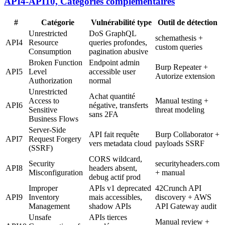
API4-API10, Catégories complémentaires
#
Catégorie
Vulnérabilité type
Outil de détection
Unrestricted
DoS GraphQL
schemathesis +
API4
Resource
queries profondes,
custom queries
Consumption
pagination abusive
Broken Function
Endpoint admin
Burp Repeater +
API5
Level
accessible user
Autorize extension
Authorization
normal
Unrestricted
Achat quantité
Access to
Manual testing +
API6
négative, transferts
Sensitive
threat modeling
sans 2FA
Business Flows
Server-Side
API fait requête
Burp Collaborator +
API7
Request Forgery
vers metadata cloud
payloads SSRF
(SSRF)
CORS wildcard,
Security
securityheaders.com
API8
headers absent,
Misconfiguration
+ manual
debug actif prod
Improper
APIs v1 deprecated
42Crunch API
API9
Inventory
mais accessibles,
discovery + AWS
Management
shadow APIs
API Gateway audit
Unsafe
APIs tierces
Manual review +