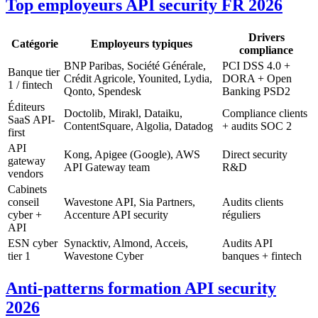
Top employeurs API security FR 2026
Drivers
Catégorie
Employeurs typiques
compliance
BNP Paribas, Société Générale,
PCI DSS 4.0 +
Banque tier
Crédit Agricole, Younited, Lydia,
DORA + Open
1 / fintech
Qonto, Spendesk
Banking PSD2
Éditeurs
Doctolib, Mirakl, Dataiku,
Compliance clients
SaaS API-
ContentSquare, Algolia, Datadog
+ audits SOC 2
first
API
Kong, Apigee (Google), AWS
Direct security
gateway
API Gateway team
R&D
vendors
Cabinets
conseil
Wavestone API, Sia Partners,
Audits clients
cyber +
Accenture API security
réguliers
API
ESN cyber
Synacktiv, Almond, Acceis,
Audits API
tier 1
Wavestone Cyber
banques + fintech
Anti-patterns formation API security
2026