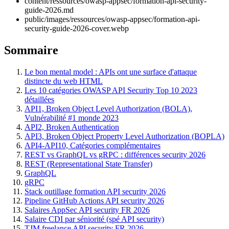
content/ressources/owasp-appsec/formation-api-security-
guide-2026.md
public/images/ressources/owasp-appsec/formation-api-
security-guide-2026-cover.webp
Sommaire
Le bon mental model : APIs ont une surface d'attaque
distincte du web HTML
Les 10 catégories OWASP API Security Top 10 2023
détaillées
API1, Broken Object Level Authorization (BOLA),
Vulnérabilité #1 monde 2023
API2, Broken Authentication
API3, Broken Object Property Level Authorization (BOPLA)
API4-API10, Catégories complémentaires
REST vs GraphQL vs gRPC : différences security 2026
REST (Representational State Transfer)
GraphQL
gRPC
Stack outillage formation API security 2026
Pipeline GitHub Actions API security 2026
Salaires AppSec API security FR 2026
Salaire CDI par séniorité (spé API security)
TJM freelance API security FR 2026