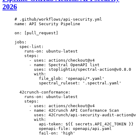
2026
# .github/workflows/api-security.yml
name
: 
API Security Pipeline
on
: [
pull_request
]
jobs
:
  spec-lint
:
    runs-on
: 
ubuntu-latest
    steps
:
      - 
uses
: 
actions/checkout@v4
      - 
name
: 
Spectral OpenAPI lint
        uses
: 
stoplightio/spectral-action@v0.8.0
        with
:
          file_glob
: 
'openapi/*.yaml'
          spectral_ruleset
: 
'.spectral.yaml'
  42crunch-conformance
:
    runs-on
: 
ubuntu-latest
    steps
:
      - 
uses
: 
actions/checkout@v4
      - 
name
: 
42Crunch API Conformance Scan
        uses
: 
42Crunch/api-security-audit-action@v
        with
:
          api-token
: 
${{ secrets.API_42C_TOKEN }}
          openapi-file
: 
openapi/api.yaml
          fail-on
: 
'high'