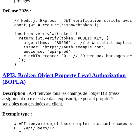
protégés
Defense 2026
:
// Node.js Express : JWT verification stricte avec
const
 jwt
 =
 require
(
'jsonwebtoken'
);
function
 verifyJwt
(
token
) {
  return
 jwt.
verify
(token, 
PUBLIC_KEY
, {
    algorithms: [
'RS256'
],  
// ⚠️ Whitelist explic
    issuer: 
'https://auth.example.com'
,
    audience: 
'api-prod'
,
    clockTolerance: 
30
,  
// 30 sec max horloges dé
  });
}
API3, Broken Object Property Level Authorization
(BOPLA)
Description
: API renvoie tous les champs de l'objet DB (mass
assignment ou excessive data exposure), exposant propriétés
sensibles non destinées au client.
Exemple type
:
# API renvoie objet User complet incluant champs s
GET
 /api/users/123