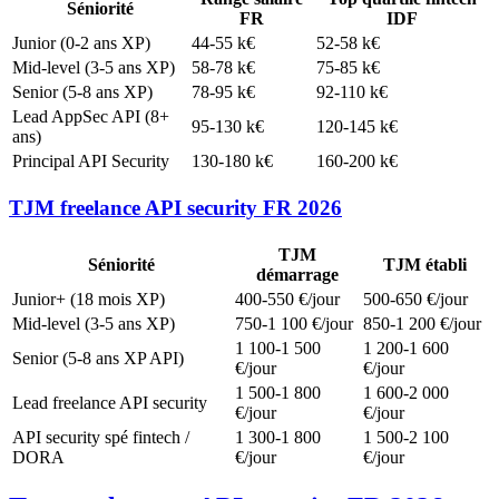
Séniorité
FR
IDF
Junior (0-2 ans XP)
44-55 k€
52-58 k€
Mid-level (3-5 ans XP)
58-78 k€
75-85 k€
Senior (5-8 ans XP)
78-95 k€
92-110 k€
Lead AppSec API (8+
95-130 k€
120-145 k€
ans)
Principal API Security
130-180 k€
160-200 k€
TJM freelance API security FR 2026
TJM
Séniorité
TJM établi
démarrage
Junior+ (18 mois XP)
400-550 €/jour
500-650 €/jour
Mid-level (3-5 ans XP)
750-1 100 €/jour
850-1 200 €/jour
1 100-1 500
1 200-1 600
Senior (5-8 ans XP API)
€/jour
€/jour
1 500-1 800
1 600-2 000
Lead freelance API security
€/jour
€/jour
API security spé fintech /
1 300-1 800
1 500-2 100
DORA
€/jour
€/jour