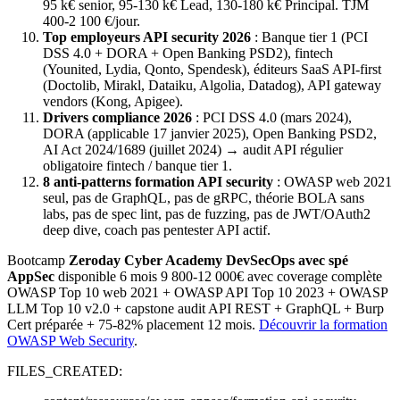
95 k€ senior, 95-130 k€ Lead, 130-180 k€ Principal. TJM
400-2 100 €/jour.
Top employeurs API security 2026
: Banque tier 1 (PCI
DSS 4.0 + DORA + Open Banking PSD2), fintech
(Younited, Lydia, Qonto, Spendesk), éditeurs SaaS API-first
(Doctolib, Mirakl, Dataiku, Algolia, Datadog), API gateway
vendors (Kong, Apigee).
Drivers compliance 2026
: PCI DSS 4.0 (mars 2024),
DORA (applicable 17 janvier 2025), Open Banking PSD2,
AI Act 2024/1689 (juillet 2024) → audit API régulier
obligatoire fintech / banque tier 1.
8 anti-patterns formation API security
: OWASP web 2021
seul, pas de GraphQL, pas de gRPC, théorie BOLA sans
labs, pas de spec lint, pas de fuzzing, pas de JWT/OAuth2
deep dive, coach pas pentester API actif.
Bootcamp
Zeroday Cyber Academy DevSecOps avec spé
AppSec
disponible 6 mois 9 800-12 000€ avec coverage complète
OWASP Top 10 web 2021 + OWASP API Top 10 2023 + OWASP
LLM Top 10 v2.0 + capstone audit API REST + GraphQL + Burp
Cert préparée + 75-82% placement 12 mois.
Découvrir la formation
OWASP Web Security
.
FILES_CREATED: