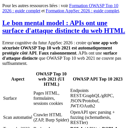
Pour les autres ressources liées : voir
Formation OWASP Top 10
2026 : guide complet
et
Formation AppSec 2026 : guide complet
.
Le bon mental model : APIs ont une
surface d'attaque distincte du web HTML
Erreur cognitive du futur AppSec 2026 : croire qu'
une app web
sécurisée OWASP Top 10 web 2021 est automatiquement
protégée côté API
.
Faux raisonnement
. APIs ont une
surface
d'attaque distincte
que OWASP Top 10 web 2021 ne couvre pas
suffisamment.
OWASP Top 10
Aspect
web 2021 (UI
OWASP API Top 10 2023
HTML)
Endpoints
Pages HTML,
REST/GraphQL/gRPC,
Surface
formulaires,
JSON/Protobuf,
sessions cookies
JWT/OAuth2
OpenAPI spec parsing +
Crawler HTML
Scan automatisé
fuzzing (schemathesis,
(ZAP, Burp Spider)
RESTler)