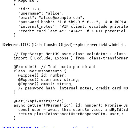
# Réponse :
{
  "id"
:
 123,
  "username"
:
 "alice",
  "email"
:
 "alice@example.com",
  "password_hash"
:
 "1.8 €b9.9 € €...",
  # ❌ BOPLA
  "internal_notes"
:
 "VIP client, escalade priorité
  "credit_card_last_4"
:
 "4242"
  # ⚠️ PII potentiel
}
Defense
: DTO (Data Transfer Object) explicite avec field whitelist :
// TypeScript NestJS avec class-validator + class-
import
 { Exclude, Expose } 
from
 'class-transformer
@
Exclude
()  
// Tout exclu par défaut
class
 UserResponseDto
 {
  @
Expose
() 
id
:
 number
;
  @
Expose
() 
username
:
 string
;
  @
Expose
() 
email
:
 string
;
  // password_hash, internal_notes, credit_card NO
}
@
Get
(
'/api/users/:id'
)
async 
getUser
(@
Param
(
'id'
) id: number): 
Promise
<
Us
  const user 
=
 await
 this
.usersService.
findById
(id
  return 
plainToInstance
(
UserResponseDto
, 
user
);  
}