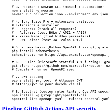
# 3. Postman + Newman CLI (manual + automation)
npm
 install
 -g
 newman
newman
 run
 collection.json
 --environment
 env.json
 
# 4. Burp Suite Pro + extensions critiques
# Extensions à installer :
# - Logger++ (track all requests)
# - Autorize (test BOLA / API1 + API5)
# - Param Miner (find hidden parameters)
# - JWT Editor (test JWT vulns API2)
# 5. schemathesis (Python OpenAPI fuzzing), gratui
pip
 install
 schemathesis
schemathesis
 run
 https://api.example.com/openapi.j
# 6. RESTler (Microsoft stateful API fuzzing), gra
git
 clone
 https://github.com/microsoft/restler-fuz
# Compile + run sur OpenAPI spec
# 7. JWT testing
pip
 install
 jwt_tool
  # Attaquer JWT
# https://jwt.io pour decode visuel
# 8. Spectral (custom rules linting OpenAPI specs)
npm
 install
 -g
 @stoplight/spectral-cli
spectral
 lint
 openapi.yaml
 --ruleset
 spectral.yaml
Pipeline GitHub Actions API security