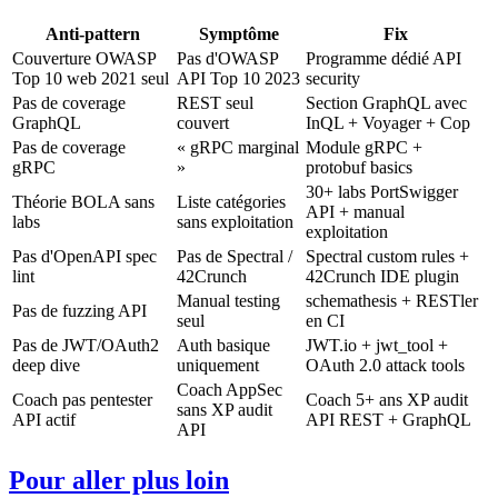
Anti-pattern
Symptôme
Fix
Couverture OWASP
Pas d'OWASP
Programme dédié API
Top 10 web 2021 seul
API Top 10 2023
security
Pas de coverage
REST seul
Section GraphQL avec
GraphQL
couvert
InQL + Voyager + Cop
Pas de coverage
« gRPC marginal
Module gRPC +
gRPC
»
protobuf basics
30+ labs PortSwigger
Théorie BOLA sans
Liste catégories
API + manual
labs
sans exploitation
exploitation
Pas d'OpenAPI spec
Pas de Spectral /
Spectral custom rules +
lint
42Crunch
42Crunch IDE plugin
Manual testing
schemathesis + RESTler
Pas de fuzzing API
seul
en CI
Pas de JWT/OAuth2
Auth basique
JWT.io + jwt_tool +
deep dive
uniquement
OAuth 2.0 attack tools
Coach AppSec
Coach pas pentester
Coach 5+ ans XP audit
sans XP audit
API actif
API REST + GraphQL
API
Pour aller plus loin