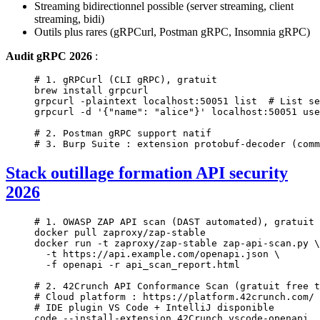
Streaming bidirectionnel possible (server streaming, client
streaming, bidi)
Outils plus rares (gRPCurl, Postman gRPC, Insomnia gRPC)
Audit gRPC 2026
:
# 1. gRPCurl (CLI gRPC), gratuit
brew
 install
 grpcurl
grpcurl
 -plaintext
 localhost:50051
 list
  # List se
grpcurl
 -d
 '{"name": "alice"}'
 localhost:50051
 use
# 2. Postman gRPC support natif
# 3. Burp Suite : extension protobuf-decoder (comm
Stack outillage formation API security
2026
# 1. OWASP ZAP API scan (DAST automated), gratuit
docker
 pull
 zaproxy/zap-stable
docker
 run
 -t
 zaproxy/zap-stable
 zap-api-scan.py
 \
  -t
 https://api.example.com/openapi.json
 \
  -f
 openapi
 -r
 api_scan_report.html
# 2. 42Crunch API Conformance Scan (gratuit free t
# Cloud platform : https://platform.42crunch.com/
# IDE plugin VS Code + IntelliJ disponible
code
 --install-extension
 42Crunch.vscode-openapi