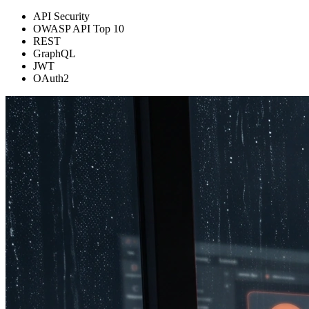
API Security
OWASP API Top 10
REST
GraphQL
JWT
OAuth2