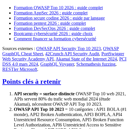
Formation OWASP Top 10 2026 : guide complet
Formation AppSec 2026 : guide complet
Formation secure coding 2026 : guide par langage
Formation pentest 2026 : guide complet
Formation DevSecOps 2026 : guide complet
Bootcamp cybersécurité 2026 : guide choix
Comment financer sa formation cybersécurité
Sources externes :
OWASP API Security Top 10 2023
,
OWASP
GraphQL Cheat Sheet
,
42Crunch API Security Audit
,
PortSwigger
Web Security Academy API
,
Akamai State of the Internet 2024
,
PCI
DSS 4.0 mars 2024
,
GraphQL Voyager
,
Schemathesis fuzzing
,
RESTler Microsoft
.
Points clés à retenir
API security = surface distincte
OWASP Top 10 web 2021,
APIs servent 80% du trafic web mondial 2024 (étude
Akamai), nécessitent OWASP API Top 10 2023.
OWASP API Top 10 2023
= 10 catégories : API1 BOLA (#1
monde), API2 Broken Authentication, API3 BOPLA, API4
Unrestricted Resource Consumption, API5 Broken Function
Level Authorization, API6 Unrestricted Access to Sensitive