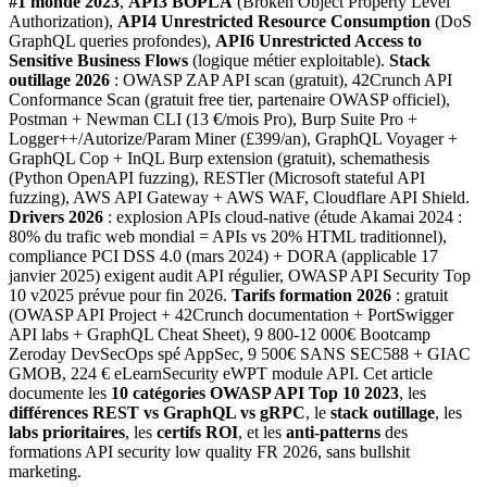
#1 monde 2023
,
API3 BOPLA
(Broken Object Property Level
Authorization),
API4 Unrestricted Resource Consumption
(DoS
GraphQL queries profondes),
API6 Unrestricted Access to
Sensitive Business Flows
(logique métier exploitable).
Stack
outillage 2026
: OWASP ZAP API scan (gratuit), 42Crunch API
Conformance Scan (gratuit free tier, partenaire OWASP officiel),
Postman + Newman CLI (13 €/mois Pro), Burp Suite Pro +
Logger++/Autorize/Param Miner (£399/an), GraphQL Voyager +
GraphQL Cop + InQL Burp extension (gratuit), schemathesis
(Python OpenAPI fuzzing), RESTler (Microsoft stateful API
fuzzing), AWS API Gateway + AWS WAF, Cloudflare API Shield.
Drivers 2026
: explosion APIs cloud-native (étude Akamai 2024 :
80% du trafic web mondial = APIs vs 20% HTML traditionnel),
compliance PCI DSS 4.0 (mars 2024) + DORA (applicable 17
janvier 2025) exigent audit API régulier, OWASP API Security Top
10 v2025 prévue pour fin 2026.
Tarifs formation 2026
: gratuit
(OWASP API Project + 42Crunch documentation + PortSwigger
API labs + GraphQL Cheat Sheet), 9 800-12 000€ Bootcamp
Zeroday DevSecOps spé AppSec, 9 500€ SANS SEC588 + GIAC
GMOB, 224 € eLearnSecurity eWPT module API. Cet article
documente les
10 catégories OWASP API Top 10 2023
, les
différences REST vs GraphQL vs gRPC
, le
stack outillage
, les
labs prioritaires
, les
certifs ROI
, et les
anti-patterns
des
formations API security low quality FR 2026, sans bullshit
marketing.