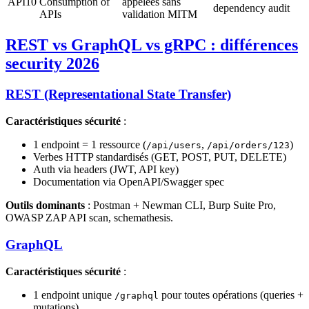
API10
Consumption of
appelées sans
dependency audit
APIs
validation MITM
REST vs GraphQL vs gRPC : différences
security 2026
REST (Representational State Transfer)
Caractéristiques sécurité
:
1 endpoint = 1 ressource (
,
)
/api/users
/api/orders/123
Verbes HTTP standardisés (GET, POST, PUT, DELETE)
Auth via headers (JWT, API key)
Documentation via OpenAPI/Swagger spec
Outils dominants
: Postman + Newman CLI, Burp Suite Pro,
OWASP ZAP API scan, schemathesis.
GraphQL
Caractéristiques sécurité
:
1 endpoint unique
pour toutes opérations (queries +
/graphql
mutations)