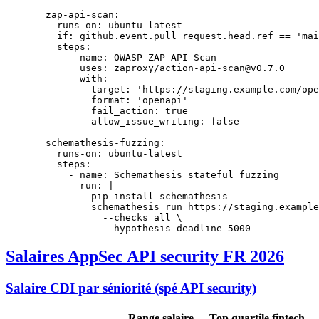
  zap-api-scan
:
    runs-on
: 
ubuntu-latest
    if
: 
github.event.pull_request.head.ref == 'mai
    steps
:
      - 
name
: 
OWASP ZAP API Scan
        uses
: 
zaproxy/action-api-scan@v0.7.0
        with
:
          target
: 
'https://staging.example.com/ope
          format
: 
'openapi'
          fail_action
: 
true
          allow_issue_writing
: 
false
  schemathesis-fuzzing
:
    runs-on
: 
ubuntu-latest
    steps
:
      - 
name
: 
Schemathesis stateful fuzzing
        run
: 
|
          pip install schemathesis
          schemathesis run https://staging.example
            --checks all \
            --hypothesis-deadline 5000
Salaires AppSec API security FR 2026
Salaire CDI par séniorité (spé API security)
Range salaire
Top quartile fintech