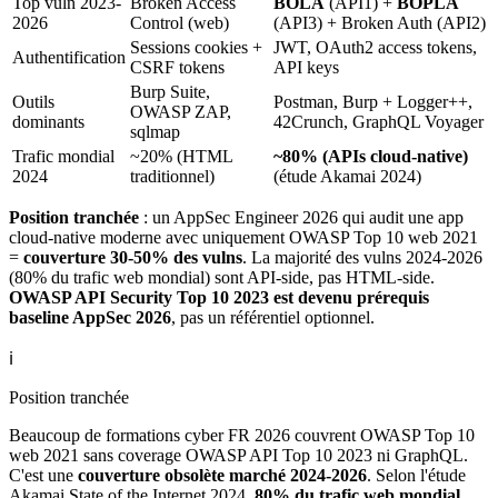
Top vuln 2023-
Broken Access
BOLA
(API1) +
BOPLA
2026
Control (web)
(API3) + Broken Auth (API2)
Sessions cookies +
JWT, OAuth2 access tokens,
Authentification
CSRF tokens
API keys
Burp Suite,
Outils
Postman, Burp + Logger++,
OWASP ZAP,
dominants
42Crunch, GraphQL Voyager
sqlmap
Trafic mondial
~20% (HTML
~80% (APIs cloud-native)
2024
traditionnel)
(étude Akamai 2024)
Position tranchée
: un AppSec Engineer 2026 qui audit une app
cloud-native moderne avec uniquement OWASP Top 10 web 2021
=
couverture 30-50% des vulns
. La majorité des vulns 2024-2026
(80% du trafic web mondial) sont API-side, pas HTML-side.
OWASP API Security Top 10 2023 est devenu prérequis
baseline AppSec 2026
, pas un référentiel optionnel.
ℹ️
Position tranchée
Beaucoup de formations cyber FR 2026 couvrent OWASP Top 10
web 2021 sans coverage OWASP API Top 10 2023 ni GraphQL.
C'est une
couverture obsolète marché 2024-2026
. Selon l'étude
Akamai State of the Internet 2024,
80% du trafic web mondial