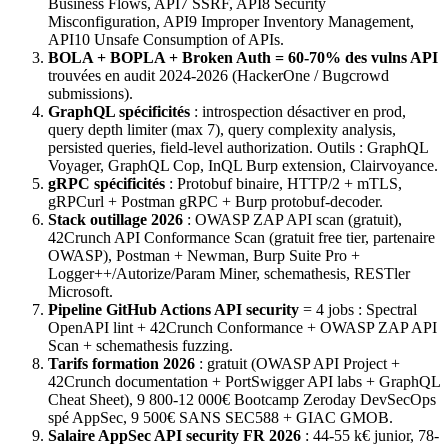
Business Flows, API7 SSRF, API8 Security
Misconfiguration, API9 Improper Inventory Management,
API10 Unsafe Consumption of APIs.
BOLA + BOPLA + Broken Auth = 60-70% des vulns API
trouvées en audit 2024-2026 (HackerOne / Bugcrowd
submissions).
GraphQL spécificités
: introspection désactiver en prod,
query depth limiter (max 7), query complexity analysis,
persisted queries, field-level authorization. Outils : GraphQL
Voyager, GraphQL Cop, InQL Burp extension, Clairvoyance.
gRPC spécificités
: Protobuf binaire, HTTP/2 + mTLS,
gRPCurl + Postman gRPC + Burp protobuf-decoder.
Stack outillage 2026
: OWASP ZAP API scan (gratuit),
42Crunch API Conformance Scan (gratuit free tier, partenaire
OWASP), Postman + Newman, Burp Suite Pro +
Logger++/Autorize/Param Miner, schemathesis, RESTler
Microsoft.
Pipeline GitHub Actions API security
= 4 jobs : Spectral
OpenAPI lint + 42Crunch Conformance + OWASP ZAP API
Scan + schemathesis fuzzing.
Tarifs formation 2026
: gratuit (OWASP API Project +
42Crunch documentation + PortSwigger API labs + GraphQL
Cheat Sheet), 9 800-12 000€ Bootcamp Zeroday DevSecOps
spé AppSec, 9 500€ SANS SEC588 + GIAC GMOB.
Salaire AppSec API security FR 2026
: 44-55 k€ junior, 78-