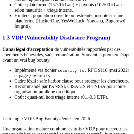
Coût : plateforme (15-50 k€/an) + payouts (10-500 k€/an
selon maturité) + triage interne.
Hunters : population ouverte ou restreinte, inscrite sur une
plateforme (HackerOne, YesWeHack, Yogosha, Bugcrowd,
Intigriti).
1.3 VDP (Vulnerability Disclosure Program)
Canal légal d'acceptation
de vulnérabilités rapportées par des
chercheurs bénévoles, sans rémunération. Souvent la première étape
avant un vrai bug bounty.
Implémenté via fichier
RFC 9116 (mai 2022)
security.txt
et page
.
/security
Cadre légal : safe harbor clause pour protéger les chercheurs.
Recommandé par l'ANSSI, CISA US et ENISA pour toute
organisation publique ou critique.
Coût : quasi-nul hors triage interne (0,1-0,3 ETP).
ℹ️
Le triangle VDP-Bug Bounty-Pentest en 2026
Une organisation mature combine les trois : VDP pour recevoir les