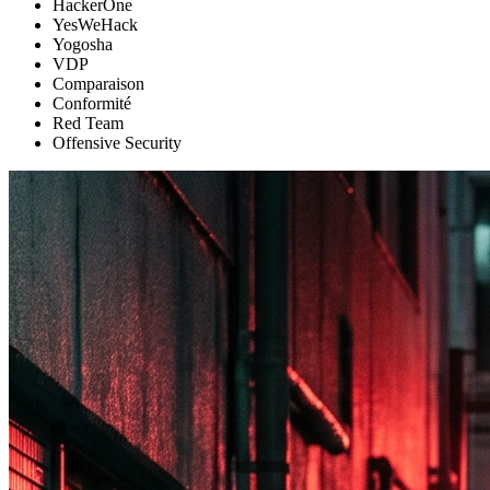
HackerOne
YesWeHack
Yogosha
VDP
Comparaison
Conformité
Red Team
Offensive Security