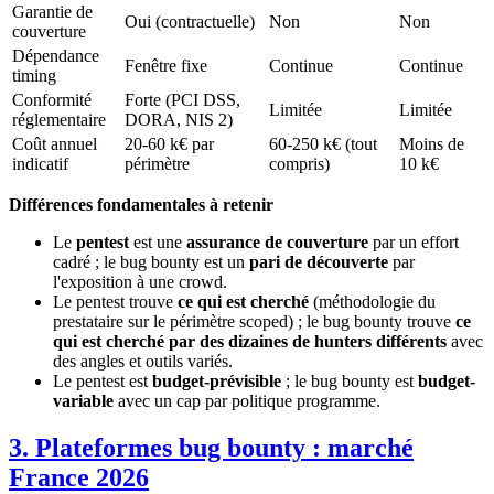
Garantie de
Oui (contractuelle)
Non
Non
couverture
Dépendance
Fenêtre fixe
Continue
Continue
timing
Conformité
Forte (PCI DSS,
Limitée
Limitée
réglementaire
DORA, NIS 2)
Coût annuel
20-60 k€ par
60-250 k€ (tout
Moins de
indicatif
périmètre
compris)
10 k€
Différences fondamentales à retenir
Le
pentest
est une
assurance de couverture
par un effort
cadré ; le bug bounty est un
pari de découverte
par
l'exposition à une crowd.
Le pentest trouve
ce qui est cherché
(méthodologie du
prestataire sur le périmètre scoped) ; le bug bounty trouve
ce
qui est cherché par des dizaines de hunters différents
avec
des angles et outils variés.
Le pentest est
budget-prévisible
; le bug bounty est
budget-
variable
avec un cap par politique programme.
3. Plateformes bug bounty : marché
France 2026