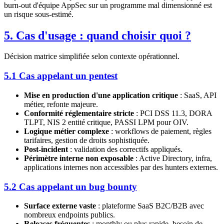
burn-out d'équipe AppSec sur un programme mal dimensionné est
un risque sous-estimé.
5. Cas d'usage : quand choisir quoi ?
Décision matrice simplifiée selon contexte opérationnel.
5.1 Cas appelant un pentest
Mise en production d'une application critique
: SaaS, API
métier, refonte majeure.
Conformité réglementaire stricte
: PCI DSS 11.3, DORA
TLPT, NIS 2 entité critique, PASSI LPM pour OIV.
Logique métier complexe
: workflows de paiement, règles
tarifaires, gestion de droits sophistiquée.
Post-incident
: validation des correctifs appliqués.
Périmètre interne non exposable
: Active Directory, infra,
applications internes non accessibles par des hunters externes.
5.2 Cas appelant un bug bounty
Surface externe vaste
: plateforme SaaS B2C/B2B avec
nombreux endpoints publics.
Releases fréquentes
: monthly ou plus rapide, besoin de