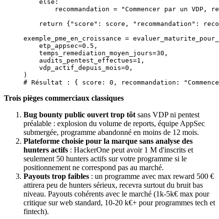
    else
:
        recommandation 
=
 "Commencer par un VDP, re
    return
 {
"score"
: score, 
"recommandation"
: reco
exemple_pme_en_croissance 
=
 evaluer_maturite_pour_
    etp_appsec
=
0.5
,
    temps_remediation_moyen_jours
=
30
,
    audits_pentest_effectues
=
1
,
    vdp_actif_depuis_mois
=
0
,
)
# Résultat : { score: 0, recommandation: "Commence
Trois pièges commerciaux classiques
Bug bounty public ouvert trop tôt
sans VDP ni pentest
préalable : explosion du volume de reports, équipe AppSec
submergée, programme abandonné en moins de 12 mois.
Plateforme choisie pour la marque sans analyse des
hunters actifs
: HackerOne peut avoir 1 M d'inscrits et
seulement 50 hunters actifs sur votre programme si le
positionnement ne correspond pas au marché.
Payouts trop faibles
: un programme avec max reward 500 €
attirera peu de hunters sérieux, recevra surtout du bruit bas
niveau. Payouts cohérents avec le marché (1k-5k€ max pour
critique sur web standard, 10-20 k€+ pour programmes tech et
fintech).