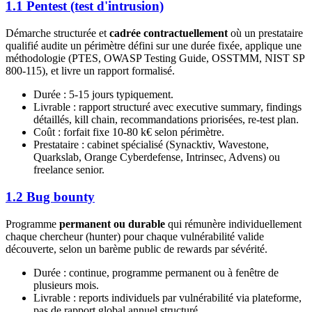
1.1 Pentest (test d'intrusion)
Démarche structurée et
cadrée contractuellement
où un prestataire
qualifié audite un périmètre défini sur une durée fixée, applique une
méthodologie (PTES, OWASP Testing Guide, OSSTMM, NIST SP
800-115), et livre un rapport formalisé.
Durée : 5-15 jours typiquement.
Livrable : rapport structuré avec executive summary, findings
détaillés, kill chain, recommandations priorisées, re-test plan.
Coût : forfait fixe 10-80 k€ selon périmètre.
Prestataire : cabinet spécialisé (Synacktiv, Wavestone,
Quarkslab, Orange Cyberdefense, Intrinsec, Advens) ou
freelance senior.
1.2 Bug bounty
Programme
permanent ou durable
qui rémunère individuellement
chaque chercheur (hunter) pour chaque vulnérabilité valide
découverte, selon un barème public de rewards par sévérité.
Durée : continue, programme permanent ou à fenêtre de
plusieurs mois.
Livrable : reports individuels par vulnérabilité via plateforme,
pas de rapport global annuel structuré.