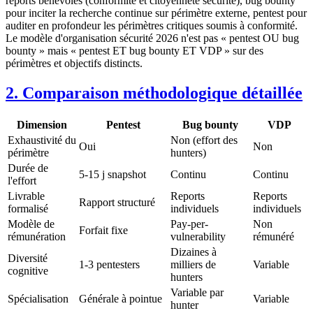
reports bénévoles (conformité et citoyenneté sécurité), bug bounty
pour inciter la recherche continue sur périmètre externe, pentest pour
auditer en profondeur les périmètres critiques soumis à conformité.
Le modèle d'organisation sécurité 2026 n'est pas « pentest OU bug
bounty » mais « pentest ET bug bounty ET VDP » sur des
périmètres et objectifs distincts.
2. Comparaison méthodologique détaillée
Dimension
Pentest
Bug bounty
VDP
Exhaustivité du
Non (effort des
Oui
Non
périmètre
hunters)
Durée de
5-15 j snapshot
Continu
Continu
l'effort
Livrable
Reports
Reports
Rapport structuré
formalisé
individuels
individuels
Modèle de
Pay-per-
Non
Forfait fixe
rémunération
vulnerability
rémunéré
Dizaines à
Diversité
1-3 pentesters
milliers de
Variable
cognitive
hunters
Variable par
Spécialisation
Générale à pointue
Variable
hunter