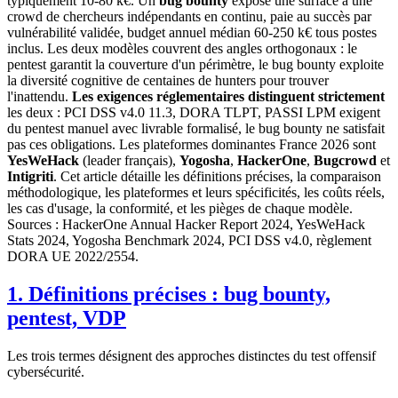
typiquement 10-80 k€. Un
bug bounty
expose une surface à une
crowd de chercheurs indépendants en continu, paie au succès par
vulnérabilité validée, budget annuel médian 60-250 k€ tous postes
inclus. Les deux modèles couvrent des angles orthogonaux : le
pentest garantit la couverture d'un périmètre, le bug bounty exploite
la diversité cognitive de centaines de hunters pour trouver
l'inattendu.
Les exigences réglementaires distinguent strictement
les deux : PCI DSS v4.0 11.3, DORA TLPT, PASSI LPM exigent
du pentest manuel avec livrable formalisé, le bug bounty ne satisfait
pas ces obligations. Les plateformes dominantes France 2026 sont
YesWeHack
(leader français),
Yogosha
,
HackerOne
,
Bugcrowd
et
Intigriti
. Cet article détaille les définitions précises, la comparaison
méthodologique, les plateformes et leurs spécificités, les coûts réels,
les cas d'usage, la conformité, et les pièges de chaque modèle.
Sources : HackerOne Annual Hacker Report 2024, YesWeHack
Stats 2024, Yogosha Benchmark 2024, PCI DSS v4.0, règlement
DORA UE 2022/2554.
1. Définitions précises : bug bounty,
pentest, VDP
Les trois termes désignent des approches distinctes du test offensif
cybersécurité.