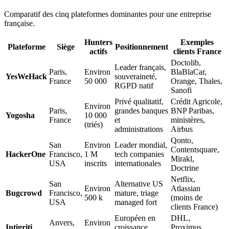
Comparatif des cinq plateformes dominantes pour une entreprise
française.
Hunters
Exemples
Plateforme
Siège
Positionnement
actifs
clients France
Doctolib,
Leader français,
Paris,
Environ
BlaBlaCar,
YesWeHack
souveraineté,
France
50 000
Orange, Thales,
RGPD natif
Sanofi
Privé qualitatif,
Crédit Agricole,
Environ
Paris,
grandes banques
BNP Paribas,
Yogosha
10 000
France
et
ministères,
(triés)
administrations
Airbus
Qonto,
San
Environ
Leader mondial,
Contentsquare,
HackerOne
Francisco,
1 M
tech companies
Mirakl,
USA
inscrits
internationales
Doctrine
Netflix,
San
Alternative US
Environ
Atlassian
Bugcrowd
Francisco,
mature, triage
500 k
(moins de
USA
managed fort
clients France)
Européen en
DHL,
Anvers,
Environ
Intigriti
croissance,
Proximus,