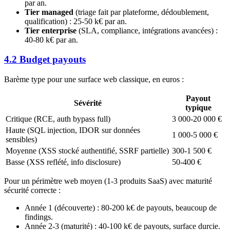
par an.
Tier managed
(triage fait par plateforme, dédoublement,
qualification) : 25-50 k€ par an.
Tier enterprise
(SLA, compliance, intégrations avancées) :
40-80 k€ par an.
4.2 Budget payouts
Barème type pour une surface web classique, en euros :
Payout
Sévérité
typique
Critique (RCE, auth bypass full)
3 000-20 000 €
Haute (SQL injection, IDOR sur données
1 000-5 000 €
sensibles)
Moyenne (XSS stocké authentifié, SSRF partielle)
300-1 500 €
Basse (XSS reflété, info disclosure)
50-400 €
Pour un périmètre web moyen (1-3 produits SaaS) avec maturité
sécurité correcte :
Année 1 (découverte) : 80-200 k€ de payouts, beaucoup de
findings.
Année 2-3 (maturité) : 40-100 k€ de payouts, surface durcie.