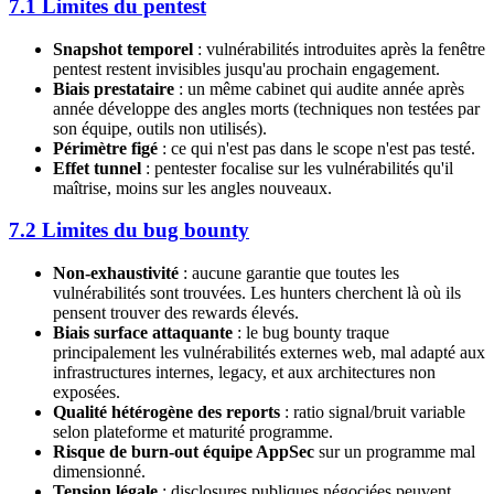
7.1 Limites du pentest
Snapshot temporel
: vulnérabilités introduites après la fenêtre
pentest restent invisibles jusqu'au prochain engagement.
Biais prestataire
: un même cabinet qui audite année après
année développe des angles morts (techniques non testées par
son équipe, outils non utilisés).
Périmètre figé
: ce qui n'est pas dans le scope n'est pas testé.
Effet tunnel
: pentester focalise sur les vulnérabilités qu'il
maîtrise, moins sur les angles nouveaux.
7.2 Limites du bug bounty
Non-exhaustivité
: aucune garantie que toutes les
vulnérabilités sont trouvées. Les hunters cherchent là où ils
pensent trouver des rewards élevés.
Biais surface attaquante
: le bug bounty traque
principalement les vulnérabilités externes web, mal adapté aux
infrastructures internes, legacy, et aux architectures non
exposées.
Qualité hétérogène des reports
: ratio signal/bruit variable
selon plateforme et maturité programme.
Risque de burn-out équipe AppSec
sur un programme mal
dimensionné.
Tension légale
: disclosures publiques négociées peuvent