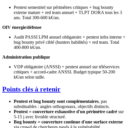
Pentest semestriel sur périmètres critiques + bug bounty
externe mature + red team annuel + TLPT DORA tous les 3
ans. Total 300-600 k€/an.
OIV énergie/défense
Audit PASSI LPM annuel obligatoire + pentest infra interne +
bug bounty privé ciblé (hunters habilités) + red team. Total
400-800 k€/an.
Administration publique
VDP obligatoire (ANSSI) + pentest annuel sur téléservices
critiques + accord-cadre ANSSI. Budget typique 50-200
k€/an selon taille.
Points clés à retenir
Pentest et bug bounty sont complémentaires
, pas
substituables : angles orthogonaux, objectifs distincts.
Pentest = couverture exhaustive d'un périmètre cadré
sur
5-15 j avec livrable structuré.
Bug bounty = couverture continue d'une surface externe
via crowd de chercheurs payés à la vulnérabilité.