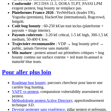
Conformité
: PCI DSS 11.3, DORA TLPT, PASSI LPM
exigent pentest, bug bounty ne remplace pas.
Plateformes France 2026
: YesWeHack (leader FR),
Yogosha (premium), HackerOne (international), Bugcrowd,
Intigriti.
Coût bug bounty
: 60-250 k€/an tout inclus (plateforme +
payouts + triage interne).
Payouts cohérents
: 3-20 k€ critical, 1-5 k€ high, 300-1,5 k€
medium, 50-400 € low.
Trajectoire recommandée
: VDP → bug bounty privé →
public, jamais l'inverse sans maturité.
Mix mature
: pentest annuel sur périmètres critiques + bug
bounty continu sur surface externe + red team bi-annuel si
maturité blue team.
Pour aller plus loin
Roadmap bug bounty
, parcours chercheur pour lancer une
carrière bug hunting.
VAPT vs pentest
, comparaison vulnerability assessment et
pentest.
Méthodologie pentest Active Directory
, approfondissement
technique AD.
Devenir pentester sans expérience
, pillar pentest et prérequis.