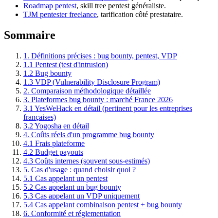
Roadmap pentest
, skill tree pentest généraliste.
TJM pentester freelance
, tarification côté prestataire.
Sommaire
1. Définitions précises : bug bounty, pentest, VDP
1.1 Pentest (test d'intrusion)
1.2 Bug bounty
1.3 VDP (Vulnerability Disclosure Program)
2. Comparaison méthodologique détaillée
3. Plateformes bug bounty : marché France 2026
3.1 YesWeHack en détail (pertinent pour les entreprises
françaises)
3.2 Yogosha en détail
4. Coûts réels d'un programme bug bounty
4.1 Frais plateforme
4.2 Budget payouts
4.3 Coûts internes (souvent sous-estimés)
5. Cas d'usage : quand choisir quoi ?
5.1 Cas appelant un pentest
5.2 Cas appelant un bug bounty
5.3 Cas appelant un VDP uniquement
5.4 Cas appelant combinaison pentest + bug bounty
6. Conformité et réglementation