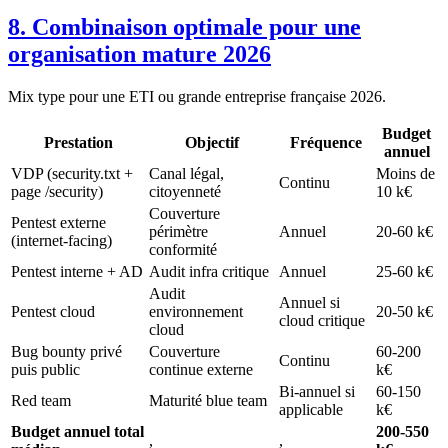
8. Combinaison optimale pour une
organisation mature 2026
Mix type pour une ETI ou grande entreprise française 2026.
Budget
Prestation
Objectif
Fréquence
annuel
VDP (security.txt +
Canal légal,
Moins de
Continu
page /security)
citoyenneté
10 k€
Couverture
Pentest externe
périmètre
Annuel
20-60 k€
(internet-facing)
conformité
Pentest interne + AD
Audit infra critique
Annuel
25-60 k€
Audit
Annuel si
Pentest cloud
environnement
20-50 k€
cloud critique
cloud
Bug bounty privé
Couverture
60-200
Continu
puis public
continue externe
k€
Bi-annuel si
60-150
Red team
Maturité blue team
applicable
k€
Budget annuel total
200-550
,
,