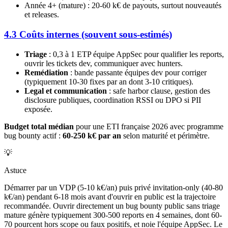
Année 4+ (mature) : 20-60 k€ de payouts, surtout nouveautés
et releases.
4.3 Coûts internes (souvent sous-estimés)
Triage
: 0,3 à 1 ETP équipe AppSec pour qualifier les reports,
ouvrir les tickets dev, communiquer avec hunters.
Remédiation
: bande passante équipes dev pour corriger
(typiquement 10-30 fixes par an dont 3-10 critiques).
Legal et communication
: safe harbor clause, gestion des
disclosure publiques, coordination RSSI ou DPO si PII
exposée.
Budget total médian
pour une ETI française 2026 avec programme
bug bounty actif :
60-250 k€ par an
selon maturité et périmètre.
💡
Astuce
Démarrer par un VDP (5-10 k€/an) puis privé invitation-only (40-80
k€/an) pendant 6-18 mois avant d'ouvrir en public est la trajectoire
recommandée. Ouvrir directement un bug bounty public sans triage
mature génère typiquement 300-500 reports en 4 semaines, dont 60-
70 pourcent hors scope ou faux positifs, et noie l'équipe AppSec. Le