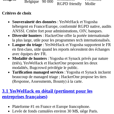
Belgique
90 000
RGPD friendly
Mollie
Critères de choix
Souveraineté des données
: YesWeHack et Yogosha
hébergent en France/Europe, conformité RGPD native, audits
ANSSI. Critère fort pour administrations, OIV, banques.
Diversité hunters
: HackerOne offre la portée internationale
la plus large, utile pour les programmes tech internationalisés.
Langue du triage
: YesWeHack et Yogosha supportent le FR
en first-class, utile quand les reports nécessitent des échanges
avec équipes dev FR.
Modalité de hunters
: Yogosha et Synack privés par nature
(triés), YesWeHack et HackerOne proposent les deux
modalités, Bugcrowd privilégie le public.
Tarification managed services
: Yogosha et Synack incluent
beaucoup de managed triage ; HackerOne propose les tiers
(Response, Assessments, Bounty) à la carte.
3.1 YesWeHack en détail (pertinent pour les
entreprises françaises)
Plateforme #1 en France et Europe francophone.
Levée de fonds cumulées environ 30 M$, siège Paris.