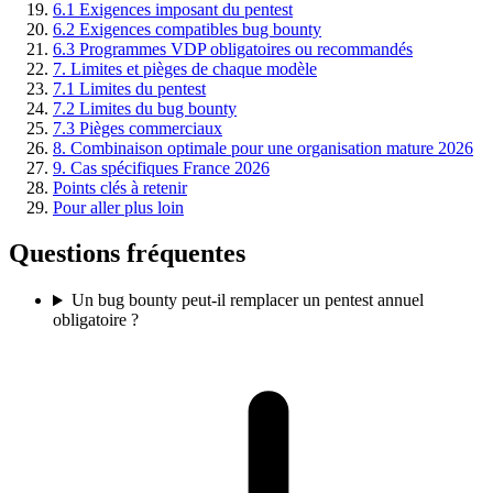
6.1 Exigences imposant du pentest
6.2 Exigences compatibles bug bounty
6.3 Programmes VDP obligatoires ou recommandés
7. Limites et pièges de chaque modèle
7.1 Limites du pentest
7.2 Limites du bug bounty
7.3 Pièges commerciaux
8. Combinaison optimale pour une organisation mature 2026
9. Cas spécifiques France 2026
Points clés à retenir
Pour aller plus loin
Questions fréquentes
Un bug bounty peut-il remplacer un pentest annuel
obligatoire ?