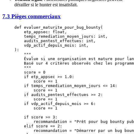
dérailler si le hunter est insatisfait.
7.3 Pièges commerciaux
def
 evaluer_maturite_pour_bug_bounty
(
    etp_appsec: 
float
,
    temps_remediation_moyen_jours: 
int
,
    audits_pentest_effectues: 
int
,
    vdp_actif_depuis_mois: 
int
,
):
    """
    Évalue si une organisation est mature pour lan
    Basé sur 4 critères observés chez les programm
    """
    score 
=
 0
    if
 etp_appsec 
>=
 1.0
:
        score 
+=
 1
    if
 temps_remediation_moyen_jours 
<=
 14
:
        score 
+=
 1
    if
 audits_pentest_effectues 
>=
 2
:
        score 
+=
 1
    if
 vdp_actif_depuis_mois 
>=
 6
:
        score 
+=
 1
    if
 score 
>=
 3
:
        recommandation 
=
 "Prêt pour bug bounty pub
    elif
 score 
==
 2
:
        recommandation 
=
 "Démarrer par un bug boun