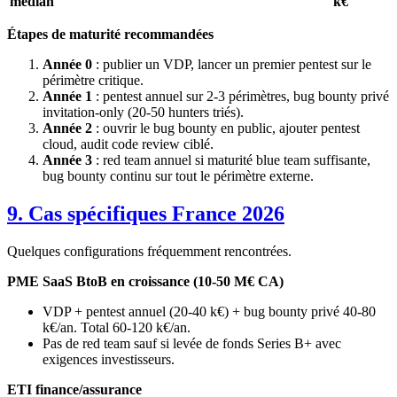
médian
k€
Étapes de maturité recommandées
Année 0
: publier un VDP, lancer un premier pentest sur le
périmètre critique.
Année 1
: pentest annuel sur 2-3 périmètres, bug bounty privé
invitation-only (20-50 hunters triés).
Année 2
: ouvrir le bug bounty en public, ajouter pentest
cloud, audit code review ciblé.
Année 3
: red team annuel si maturité blue team suffisante,
bug bounty continu sur tout le périmètre externe.
9. Cas spécifiques France 2026
Quelques configurations fréquemment rencontrées.
PME SaaS BtoB en croissance (10-50 M€ CA)
VDP + pentest annuel (20-40 k€) + bug bounty privé 40-80
k€/an. Total 60-120 k€/an.
Pas de red team sauf si levée de fonds Series B+ avec
exigences investisseurs.
ETI finance/assurance