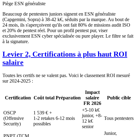
Piège ESN généraliste
Beaucoup de pentesters juniors signent en ESN généraliste
(Capgemini, Sopra) à 38-42 k€, séduits par la marque. Au bout de
24 mois, ils s'aperçoivent qu'ils ont fait 80% de missions audit ISO
et 20% de pentest réel. Pour un profil pentest pur, viser
exclusivement ESN cyber spécialisée ou pure player. Le filtre se fait
à la signature.
Levier 2, Certifications à plus haut ROI
salaire
Toutes les certifs ne se valent pas. Voici le classement ROI mesuré
sur 2024-2025 :
Impact
Certification
Coût total
Préparation
salaire
Public cible
FR 2026
+5-10 k€
OSCP
1 539 € +
junior, +8-
(Offensive
1-2 retakes
6-12 mois
Tous pentesters
12 k€
Security)
possibles
senior
Junior,
PNPT (TCM