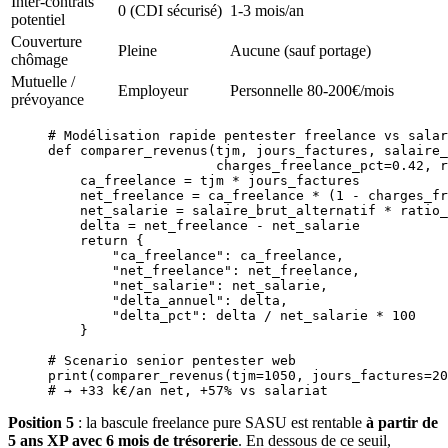
Inter-contrats
0 (CDI sécurisé)
1-3 mois/an
potentiel
Couverture
Pleine
Aucune (sauf portage)
chômage
Mutuelle /
Employeur
Personnelle 80-200€/mois
prévoyance
# Modélisation rapide pentester freelance vs salar
def
 comparer_revenus
(tjm, jours_factures, salaire_
                     charges_freelance_pct
=
0.42
, r
    ca_freelance 
=
 tjm 
*
 jours_factures
    net_freelance 
=
 ca_freelance 
*
 (
1
 -
 charges_fr
    net_salarie 
=
 salaire_brut_alternatif 
*
 ratio_
    delta 
=
 net_freelance 
-
 net_salarie
    return
 {
        "ca_freelance"
: ca_freelance,
        "net_freelance"
: net_freelance,
        "net_salarie"
: net_salarie,
        "delta_annuel"
: delta,
        "delta_pct"
: delta 
/
 net_salarie 
*
 100
    }
# Scenario senior pentester web
print
(comparer_revenus(
tjm
=
1050
, 
jours_factures
=
20
# → +33 k€/an net, +57% vs salariat
Position 5
: la bascule freelance pure SASU est rentable
à partir de
5 ans XP avec 6 mois de trésorerie
. En dessous de ce seuil,