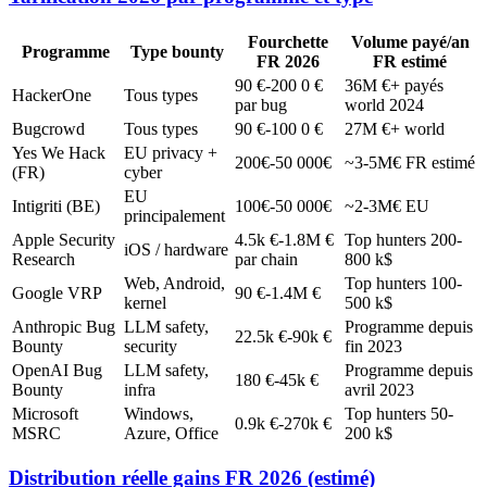
Fourchette
Volume payé/an
Programme
Type bounty
FR 2026
FR estimé
90 €-200 0 €
36M €+ payés
HackerOne
Tous types
par bug
world 2024
Bugcrowd
Tous types
90 €-100 0 €
27M €+ world
Yes We Hack
EU privacy +
200€-50 000€
~3-5M€ FR estimé
(FR)
cyber
EU
Intigriti (BE)
100€-50 000€
~2-3M€ EU
principalement
Apple Security
4.5k €-1.8M €
Top hunters 200-
iOS / hardware
Research
par chain
800 k$
Web, Android,
Top hunters 100-
Google VRP
90 €-1.4M €
kernel
500 k$
Anthropic Bug
LLM safety,
Programme depuis
22.5k €-90k €
Bounty
security
fin 2023
OpenAI Bug
LLM safety,
Programme depuis
180 €-45k €
Bounty
infra
avril 2023
Microsoft
Windows,
Top hunters 50-
0.9k €-270k €
MSRC
Azure, Office
200 k$
Distribution réelle gains FR 2026 (estimé)