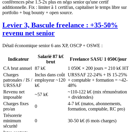
conférences pèse 1.5-2x plus en négo senior qu'une certif
additionnelle. Fix : limiter à 1 certif/an, capitaliser le temps libre sur
portfolio + bug bounty + open source.
Levier 3, Bascule freelance : +35-50%
revenu net senior
Détail économique senior 6 ans XP, OSCP + OSWE :
Salarié 87 k€
Indicateur
Freelance SASU 1 050€/jour
brut
CA brut annuel
87 k€
1 050€ × 200 jours = 210 k€ HT
Charges
Inclus dans coût
URSSAF 22-24% + IS 15-25%
patronales / IS /
employeur ~120
+ comptable + formation = ~42-
URSSAF
k€
48%
Revenu net
~110-122 k€ (mix rémunération
~57 k€
imposable
+ dividendes)
Charges fixes
4-7 k€ (matos, abonnements,
0
pro/an
formation, comptable, RC pro)
Trésorerie
minimum
0
30-50 k€ (6 mois charges)
sécurité