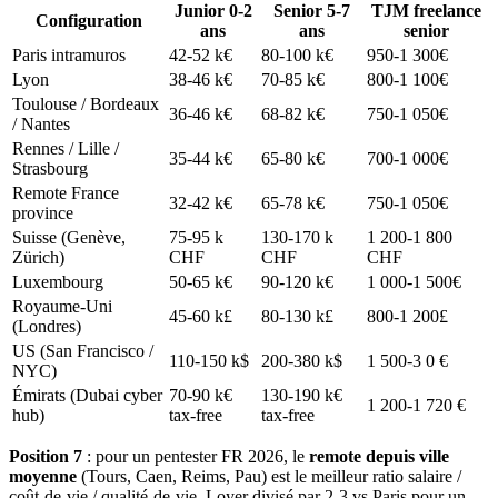
Junior 0-2
Senior 5-7
TJM freelance
Configuration
ans
ans
senior
Paris intramuros
42-52 k€
80-100 k€
950-1 300€
Lyon
38-46 k€
70-85 k€
800-1 100€
Toulouse / Bordeaux
36-46 k€
68-82 k€
750-1 050€
/ Nantes
Rennes / Lille /
35-44 k€
65-80 k€
700-1 000€
Strasbourg
Remote France
32-42 k€
65-78 k€
750-1 050€
province
Suisse (Genève,
75-95 k
130-170 k
1 200-1 800
Zürich)
CHF
CHF
CHF
Luxembourg
50-65 k€
90-120 k€
1 000-1 500€
Royaume-Uni
45-60 k£
80-130 k£
800-1 200£
(Londres)
US (San Francisco /
110-150 k$
200-380 k$
1 500-3 0 €
NYC)
Émirats (Dubai cyber
70-90 k€
130-190 k€
1 200-1 720 €
hub)
tax-free
tax-free
Position 7
: pour un pentester FR 2026, le
remote depuis ville
moyenne
(Tours, Caen, Reims, Pau) est le meilleur ratio salaire /
coût-de-vie / qualité-de-vie. Loyer divisé par 2-3 vs Paris pour un