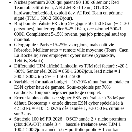
Niches premium 2026 qui paient 90-130 k€ senior : Red
Team objectif-driven, AI/LLM Red Team, OT/ICS,
hardware/embedded, exploit dev. AI Red Team en pénurie
aiguë (TJM 1 500-2 500€/jour).
Bug bounty réaliste FR : top 5% gagne 50-150 k€/an (~15-30
personnes), hunter régulier 5-25 k€/an, occasionnel 500-3
000€. Complément 5-15% revenu, pas job principal sauf top
mondial.
Géographie : Paris +15-25% vs régions, mais coût vie
l'absorbe. Meilleur ratio = remote ville moyenne (Tours, Caen,
La Rochelle) avec employeur cyber-native (Synacktiv,
Tehtris, Sekoia).
Différentiel TJM affiché LinkedIn vs TJM réel facturé : -20 à
-30%. Senior réel 2026 = 850-1 200€/jour, lead niche = 1
200-1 800€, top 5% = 1 500-2 500€.
Variable et formation budget = 10-20% rémunération totale en
ESN cyber haut de gamme. Sous-exploités par 70%
candidats. Toujours négocier package complet.
Erreur la plus coûteuse : signer ESN généraliste à 38 k€ par
défaut. Bootcamp + entrée directe ESN cyber spécialisée à
42-50 k€ = +10-15 k€/an dès l'année 1, +30-50 k€ cumulés
sur 3 ans.
Stratégie 100 k€ FR 2026 : OSCP année 2 + niche premium
(cloud/IA/OT) année 3-4 + bascule freelance avec TJM 1
100-1 500€/jour année 5-6 + portfolio public + 1 conf/an =