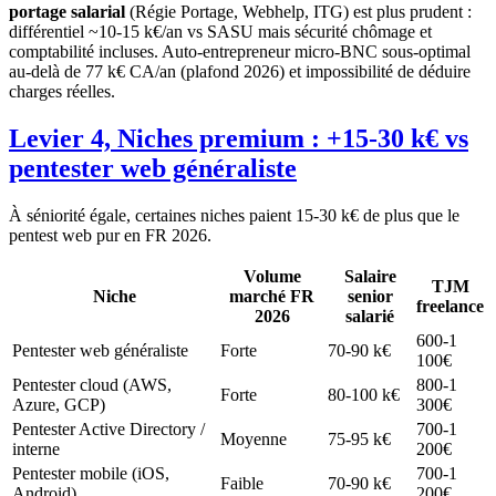
portage salarial
(Régie Portage, Webhelp, ITG) est plus prudent :
différentiel ~10-15 k€/an vs SASU mais sécurité chômage et
comptabilité incluses. Auto-entrepreneur micro-BNC sous-optimal
au-delà de 77 k€ CA/an (plafond 2026) et impossibilité de déduire
charges réelles.
Levier 4, Niches premium : +15-30 k€ vs
pentester web généraliste
À séniorité égale, certaines niches paient 15-30 k€ de plus que le
pentest web pur en FR 2026.
Volume
Salaire
TJM
Niche
marché FR
senior
freelance
2026
salarié
600-1
Pentester web généraliste
Forte
70-90 k€
100€
Pentester cloud (AWS,
800-1
Forte
80-100 k€
Azure, GCP)
300€
Pentester Active Directory /
700-1
Moyenne
75-95 k€
interne
200€
Pentester mobile (iOS,
700-1
Faible
70-90 k€
Android)
200€