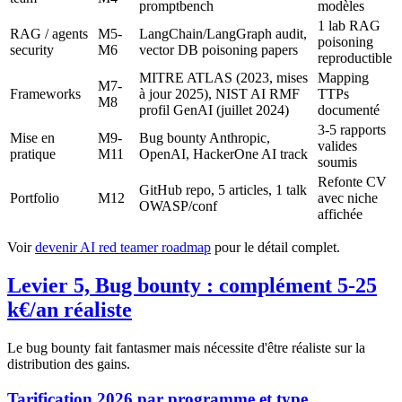
promptbench
modèles
1 lab RAG
RAG / agents
M5-
LangChain/LangGraph audit,
poisoning
security
M6
vector DB poisoning papers
reproductible
MITRE ATLAS (2023, mises
Mapping
M7-
Frameworks
à jour 2025), NIST AI RMF
TTPs
M8
profil GenAI (juillet 2024)
documenté
3-5 rapports
Mise en
M9-
Bug bounty Anthropic,
valides
pratique
M11
OpenAI, HackerOne AI track
soumis
Refonte CV
GitHub repo, 5 articles, 1 talk
Portfolio
M12
avec niche
OWASP/conf
affichée
Voir
devenir AI red teamer roadmap
pour le détail complet.
Levier 5, Bug bounty : complément 5-25
k€/an réaliste
Le bug bounty fait fantasmer mais nécessite d'être réaliste sur la
distribution des gains.
Tarification 2026 par programme et type