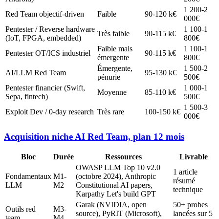
1 200-2
Red Team objectif-driven
Faible
90-120 k€
000€
Pentester / Reverse hardware
1 100-1
Très faible
90-115 k€
(IoT, FPGA, embedded)
800€
Faible mais
1 100-1
Pentester OT/ICS industriel
90-115 k€
émergente
800€
Émergente,
1 500-2
AI/LLM Red Team
95-130 k€
pénurie
500€
Pentester financier (Swift,
1 000-1
Moyenne
85-110 k€
Sepa, fintech)
500€
1 500-3
Exploit Dev / 0-day research
Très rare
100-150 k€
000€
Acquisition niche AI Red Team, plan 12 mois
Bloc
Durée
Ressources
Livrable
OWASP LLM Top 10 v2.0
1 article
Fondamentaux
M1-
(octobre 2024), Anthropic
résumé
LLM
M2
Constitutional AI papers,
technique
Karpathy Let's build GPT
Garak (NVIDIA, open
50+ probes
Outils red
M3-
source), PyRIT (Microsoft),
lancées sur 5
team
M4