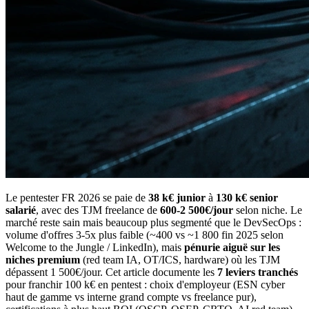
Le pentester FR 2026 se paie de
38 k€ junior
à
130 k€ senior
salarié
, avec des TJM freelance de
600-2 500€/jour
selon niche. Le
marché reste sain mais beaucoup plus segmenté que le DevSecOps :
volume d'offres 3-5x plus faible (~400 vs ~1 800 fin 2025 selon
Welcome to the Jungle / LinkedIn), mais
pénurie aiguë sur les
niches premium
(red team IA, OT/ICS, hardware) où les TJM
dépassent 1 500€/jour. Cet article documente les
7 leviers tranchés
pour franchir 100 k€ en pentest : choix d'employeur (ESN cyber
haut de gamme vs interne grand compte vs freelance pur),