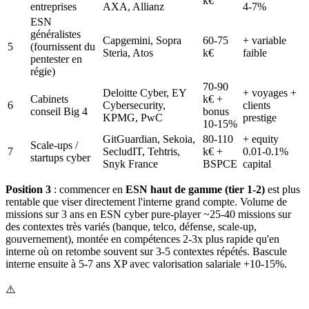
k€
entreprises
AXA, Allianz
4-7%
ESN
généralistes
Capgemini, Sopra
60-75
+ variable
5
(fournissent du
Steria, Atos
k€
faible
pentester en
régie)
70-90
Deloitte Cyber, EY
+ voyages +
Cabinets
k€ +
6
Cybersecurity,
clients
conseil Big 4
bonus
KPMG, PwC
prestige
10-15%
GitGuardian, Sekoia,
80-110
+ equity
Scale-ups /
7
SecludIT, Tehtris,
k€ +
0.01-0.1%
startups cyber
Snyk France
BSPCE
capital
Position 3
: commencer en
ESN haut de gamme (tier 1-2)
est plus
rentable que viser directement l'interne grand compte. Volume de
missions sur 3 ans en ESN cyber pure-player ~25-40 missions sur
des contextes très variés (banque, telco, défense, scale-up,
gouvernement), montée en compétences 2-3x plus rapide qu'en
interne où on retombe souvent sur 3-5 contextes répétés. Bascule
interne ensuite à 5-7 ans XP avec valorisation salariale +10-15%.
⚠️