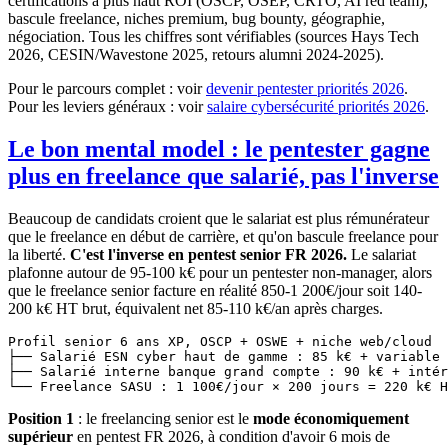
certifications à plus haut ROI (OSCP, OSEP, CRTO, AI red team),
bascule freelance, niches premium, bug bounty, géographie,
négociation. Tous les chiffres sont vérifiables (sources Hays Tech
2026, CESIN/Wavestone 2025, retours alumni 2024-2025).
Pour le parcours complet : voir
devenir pentester priorités 2026
.
Pour les leviers généraux : voir
salaire cybersécurité priorités 2026
.
Le bon mental model : le pentester gagne
plus en freelance que salarié, pas l'inverse
Beaucoup de candidats croient que le salariat est plus rémunérateur
que le freelance en début de carrière, et qu'on bascule freelance pour
la liberté.
C'est l'inverse en pentest senior FR 2026.
Le salariat
plafonne autour de 95-100 k€ pour un pentester non-manager, alors
que le freelance senior facture en réalité 850-1 200€/jour soit 140-
200 k€ HT brut, équivalent net 85-110 k€/an après charges.
Profil senior 6 ans XP, OSCP + OSWE + niche web/cloud

├── Salarié ESN cyber haut de gamme : 85 k€ + variable 
├── Salarié interne banque grand compte : 90 k€ + intér
Position 1
: le freelancing senior est le
mode économiquement
supérieur
en pentest FR 2026, à condition d'avoir 6 mois de