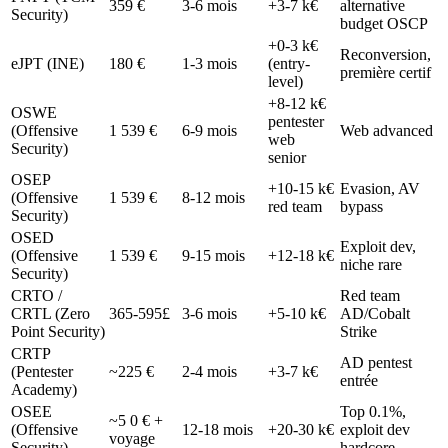
359 €
3-6 mois
+3-7 k€
alternative
Security)
budget OSCP
+0-3 k€
Reconversion,
eJPT (INE)
180 €
1-3 mois
(entry-
première certif
level)
+8-12 k€
OSWE
pentester
(Offensive
1 539 €
6-9 mois
Web advanced
web
Security)
senior
OSEP
+10-15 k€
Evasion, AV
(Offensive
1 539 €
8-12 mois
red team
bypass
Security)
OSED
Exploit dev,
(Offensive
1 539 €
9-15 mois
+12-18 k€
niche rare
Security)
CRTO /
Red team
CRTL (Zero
365-595£
3-6 mois
+5-10 k€
AD/Cobalt
Point Security)
Strike
CRTP
AD pentest
(Pentester
~225 €
2-4 mois
+3-7 k€
entrée
Academy)
OSEE
Top 0.1%,
~5 0 € +
(Offensive
12-18 mois
+20-30 k€
exploit dev
voyage
Security)
hardcore