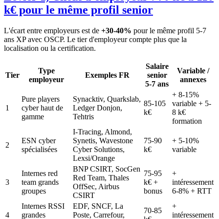
k€ pour le même profil senior
L'écart entre employeurs est de
+30-40%
pour le même profil 5-7
ans XP avec OSCP. Le tier d'employeur compte plus que la
localisation ou la certification.
Salaire
Type
Variable /
Tier
Exemples FR
senior
employeur
annexes
5-7 ans
+ 8-15%
Pure players
Synacktiv, Quarkslab,
85-105
variable + 5-
1
cyber haut de
Ledger Donjon,
k€
8 k€
gamme
Tehtris
formation
I-Tracing, Almond,
ESN cyber
Synetis, Wavestone
75-90
+ 5-10%
2
spécialisées
Cyber Solutions,
k€
variable
Lexsi/Orange
BNP CSIRT, SocGen
Internes red
75-95
+
Red Team, Thales
3
team grands
k€ +
intéressement
OffSec, Airbus
groupes
bonus
6-8% + RTT
CSIRT
Internes RSSI
EDF, SNCF, La
+
70-85
4
grandes
Poste, Carrefour,
intéressement