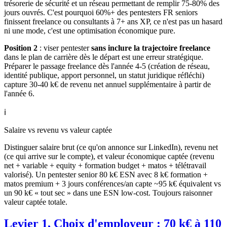
trésorerie de sécurité et un réseau permettant de remplir 75-80% des
jours ouvrés. C'est pourquoi 60%+ des pentesters FR seniors
finissent freelance ou consultants à 7+ ans XP, ce n'est pas un hasard
ni une mode, c'est une optimisation économique pure.
Position 2
: viser pentester
sans inclure la trajectoire freelance
dans le plan de carrière dès le départ est une erreur stratégique.
Préparer le passage freelance dès l'année 4-5 (création de réseau,
identité publique, apport personnel, un statut juridique réfléchi)
capture 30-40 k€ de revenu net annuel supplémentaire à partir de
l'année 6.
ℹ️
Salaire vs revenu vs valeur captée
Distinguer salaire brut (ce qu'on annonce sur LinkedIn), revenu net
(ce qui arrive sur le compte), et valeur économique captée (revenu
net + variable + equity + formation budget + matos + télétravail
valorisé). Un pentester senior 80 k€ ESN avec 8 k€ formation +
matos premium + 3 jours conférences/an capte ~95 k€ équivalent vs
un 90 k€ « tout sec » dans une ESN low-cost. Toujours raisonner
valeur captée totale.
Levier 1, Choix d'employeur : 70 k€ à 110