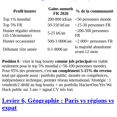
Gains annuels
Profil hunter
% de la communauté
FR 2026
Top 1% mondial
200-800 k$/an
<50 personnes monde
Top 5% FR
50-150 k€/an
~15-30 personnes FR
Hunter régulier sérieux
~200-500 personnes
5-25 k€/an
(10-15h/semaine)
FR
Hunter occasionnel
500-3 000€/an
~2 000+ personnes FR
la majorité abandonne
Débutant 1ère année
0-1 000€/an
avant 12 mois
Position 6
: viser le bug bounty
comme job principal
est viable
seulement pour le top 5% mondial (~50-100 personnes monde).
Pour 95% des pentesters, c'est
un complément 5-15% du revenu
total qui apporte aussi : portfolio public, montée en compétences,
indépendance technique, premier réseau international. Stratégie : 1
vendredi/2 dédié au bug bounty + un portfolio HackerOne/Yes We
Hack public sur 3 ans = signal CV très fort.
Levier 6, Géographie : Paris vs régions vs
expat