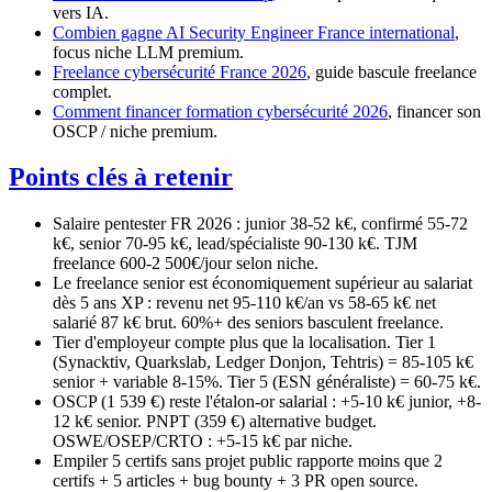
vers IA.
Combien gagne AI Security Engineer France international
,
focus niche LLM premium.
Freelance cybersécurité France 2026
, guide bascule freelance
complet.
Comment financer formation cybersécurité 2026
, financer son
OSCP / niche premium.
Points clés à retenir
Salaire pentester FR 2026 : junior 38-52 k€, confirmé 55-72
k€, senior 70-95 k€, lead/spécialiste 90-130 k€. TJM
freelance 600-2 500€/jour selon niche.
Le freelance senior est économiquement supérieur au salariat
dès 5 ans XP : revenu net 95-110 k€/an vs 58-65 k€ net
salarié 87 k€ brut. 60%+ des seniors basculent freelance.
Tier d'employeur compte plus que la localisation. Tier 1
(Synacktiv, Quarkslab, Ledger Donjon, Tehtris) = 85-105 k€
senior + variable 8-15%. Tier 5 (ESN généraliste) = 60-75 k€.
OSCP (1 539 €) reste l'étalon-or salarial : +5-10 k€ junior, +8-
12 k€ senior. PNPT (359 €) alternative budget.
OSWE/OSEP/CRTO : +5-15 k€ par niche.
Empiler 5 certifs sans projet public rapporte moins que 2
certifs + 5 articles + bug bounty + 3 PR open source.