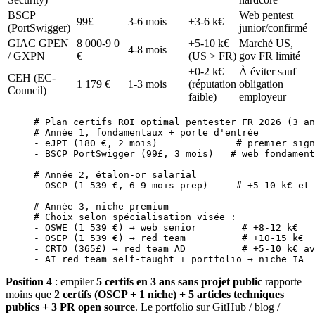
BSCP
Web pentest
99£
3-6 mois
+3-6 k€
(PortSwigger)
junior/confirmé
GIAC GPEN
8 000-9 0
+5-10 k€
Marché US,
4-8 mois
/ GXPN
€
(US > FR)
gov FR limité
+0-2 k€
À éviter sauf
CEH (EC-
1 179 €
1-3 mois
(réputation
obligation
Council)
faible)
employeur
# Plan certifs ROI optimal pentester FR 2026 (3 an
# Année 1, fondamentaux + porte d'entrée
-
 eJPT
 (180 
€,
 2
 mois
)              
# premier sign
-
 BSCP
 PortSwigger
 (99£, 
3
 mois
)   
# web fondament
# Année 2, étalon-or salarial
-
 OSCP
 (1 
539
 €,
 6-9
 mois
 prep
)     
# +5-10 k€ et 
# Année 3, niche premium
# Choix selon spécialisation visée :
-
 OSWE
 (1 
539
 €
) → web senior        
# +8-12 k€
-
 OSEP
 (1 
539
 €
) → red team          
# +10-15 k€
-
 CRTO
 (365£) → red team AD          
# +5-10 k€ av
-
 AI
 red
 team
 self-taught
 +
 portfolio
 →
 niche
 IA
  
Position 4
: empiler
5 certifs en 3 ans sans projet public
rapporte
moins que
2 certifs (OSCP + 1 niche) + 5 articles techniques
publics + 3 PR open source
. Le portfolio sur GitHub / blog /