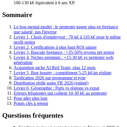
100-130 k€ équivalent à 6 ans XP.
Sommaire
Le bon mental model : le pentester gagne plus en freelance
que salarié, pas l'inverse
Levier 1, Choix d'employeur : 70 k€ à 110 k€ pour le même
profil senior
Levier 2, Certifications à plus haut ROI salaire
Levier 3, Bascule freelance : +35-50% revenu net senior
Levier 4, Niches premium : +15-30 k€ vs pentester web
généraliste
Acquisition niche AI Red Team, plan 12 mois
Levier 5, Bug bounty : complément 5-25 k€/an réaliste
Tarification 2026 par programme et type
Distribution réelle gains FR 2026 (estimé)
Levier 6, Géographie : Paris vs régions vs expat
Erreurs fréquentes qui coûtent 10-30 k€ au pentester
Pour aller plus loin
Points clés à retenir
Questions fréquentes