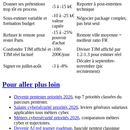
Donner ses prétentions
Reporter à post-entretien
-5 à -15 k€
trop tôt en process
technique
-10 à -25 k€
Sous-estimer variable et
Négocier package complet,
valeur
formation budget
pas brut seul
captée
-15 à -25%
Refuser le remote pour
Remote ville moyenne =
pouvoir
rester Paris
meilleur ratio FR
d'achat
Confondre TJM affiché et
-100-
Diviser TJM affiché par
TJM réel facturé
200€/jour
1.2-1.3 pour estimer réel
Décaler à septembre-
Signer en juillet-août
-3 à -8%
novembre (pic
recrutement)
Pour aller plus loin
Devenir pentester priorités 2026
, top 7 priorités classées du
parcours pentester.
Salaire cybersécurité priorités 2026
, leviers généraux salariaux
applicables tous métiers cyber.
Métiers cybersécurité priorités 2026
, comparaison métiers
cyber et trajectoires.
Devenir AI red teamer roadmap
, bascule pentest classique