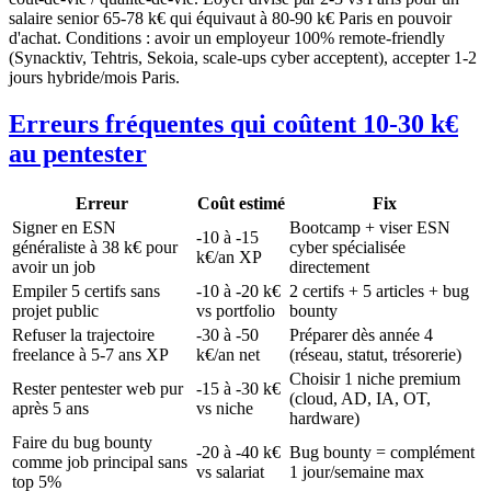
salaire senior 65-78 k€ qui équivaut à 80-90 k€ Paris en pouvoir
d'achat. Conditions : avoir un employeur 100% remote-friendly
(Synacktiv, Tehtris, Sekoia, scale-ups cyber acceptent), accepter 1-2
jours hybride/mois Paris.
Erreurs fréquentes qui coûtent 10-30 k€
au pentester
Erreur
Coût estimé
Fix
Signer en ESN
Bootcamp + viser ESN
-10 à -15
généraliste à 38 k€ pour
cyber spécialisée
k€/an XP
avoir un job
directement
Empiler 5 certifs sans
-10 à -20 k€
2 certifs + 5 articles + bug
projet public
vs portfolio
bounty
Refuser la trajectoire
-30 à -50
Préparer dès année 4
freelance à 5-7 ans XP
k€/an net
(réseau, statut, trésorerie)
Choisir 1 niche premium
Rester pentester web pur
-15 à -30 k€
(cloud, AD, IA, OT,
après 5 ans
vs niche
hardware)
Faire du bug bounty
-20 à -40 k€
Bug bounty = complément
comme job principal sans
vs salariat
1 jour/semaine max
top 5%