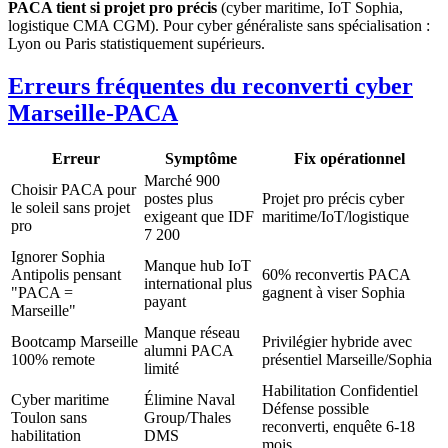
PACA tient si projet pro précis
(cyber maritime, IoT Sophia,
logistique CMA CGM). Pour cyber généraliste sans spécialisation :
Lyon ou Paris statistiquement supérieurs.
Erreurs fréquentes du reconverti cyber
Marseille-PACA
Erreur
Symptôme
Fix opérationnel
Marché 900
Choisir PACA pour
postes plus
Projet pro précis cyber
le soleil sans projet
exigeant que IDF
maritime/IoT/logistique
pro
7 200
Ignorer Sophia
Manque hub IoT
Antipolis pensant
60% reconvertis PACA
international plus
"PACA =
gagnent à viser Sophia
payant
Marseille"
Manque réseau
Bootcamp Marseille
Privilégier hybride avec
alumni PACA
100% remote
présentiel Marseille/Sophia
limité
Habilitation Confidentiel
Cyber maritime
Élimine Naval
Défense possible
Toulon sans
Group/Thales
reconverti, enquête 6-18
habilitation
DMS
mois