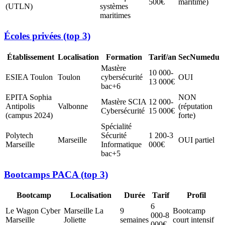
500€
maritime)
(UTLN)
systèmes
maritimes
Écoles privées (top 3)
Établissement
Localisation
Formation
Tarif/an
SecNumedu
Mastère
10 000-
ESIEA Toulon
Toulon
cybersécurité
OUI
13 000€
bac+6
EPITA Sophia
NON
Mastère SCIA
12 000-
Antipolis
Valbonne
(réputation
Cybersécurité
15 000€
(campus 2024)
forte)
Spécialité
Polytech
Sécurité
1 200-3
Marseille
OUI partiel
Marseille
Informatique
000€
bac+5
Bootcamps PACA (top 3)
Bootcamp
Localisation
Durée
Tarif
Profil
6
Le Wagon Cyber
Marseille La
9
Bootcamp
000-8
Marseille
Joliette
semaines
court intensif
000€