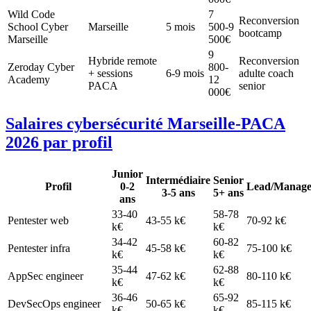
Wild Code
7
Reconversion
School Cyber
Marseille
5 mois
500-9
bootcamp
Marseille
500€
9
Hybride remote
Reconversion
Zeroday Cyber
800-
+ sessions
6-9 mois
adulte coach
Academy
12
PACA
senior
000€
Salaires cybersécurité Marseille-PACA
2026 par profil
Junior
Intermédiaire
Senior
Profil
0-2
Lead/Manage
3-5 ans
5+ ans
ans
33-40
58-78
Pentester web
43-55 k€
70-92 k€
k€
k€
34-42
60-82
Pentester infra
45-58 k€
75-100 k€
k€
k€
35-44
62-88
AppSec engineer
47-62 k€
80-110 k€
k€
k€
36-46
65-92
DevSecOps engineer
50-65 k€
85-115 k€
k€
k€