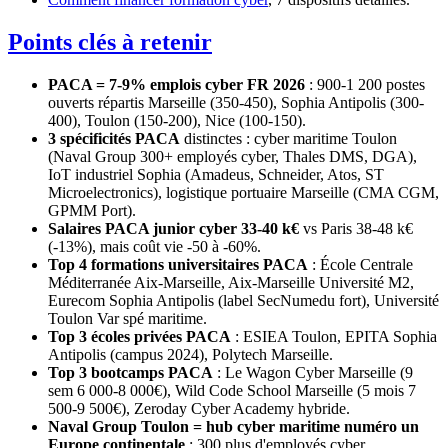
Points clés à retenir
PACA = 7-9% emplois cyber FR 2026
: 900-1 200 postes
ouverts répartis Marseille (350-450), Sophia Antipolis (300-
400), Toulon (150-200), Nice (100-150).
3 spécificités PACA
distinctes : cyber maritime Toulon
(Naval Group 300+ employés cyber, Thales DMS, DGA),
IoT industriel Sophia (Amadeus, Schneider, Atos, ST
Microelectronics), logistique portuaire Marseille (CMA CGM,
GPMM Port).
Salaires PACA junior cyber 33-40 k€
vs Paris 38-48 k€
(-13%), mais coût vie -50 à -60%.
Top 4 formations universitaires PACA
: École Centrale
Méditerranée Aix-Marseille, Aix-Marseille Université M2,
Eurecom Sophia Antipolis (label SecNumedu fort), Université
Toulon Var spé maritime.
Top 3 écoles privées PACA
: ESIEA Toulon, EPITA Sophia
Antipolis (campus 2024), Polytech Marseille.
Top 3 bootcamps PACA
: Le Wagon Cyber Marseille (9
sem 6 000-8 000€), Wild Code School Marseille (5 mois 7
500-9 500€), Zeroday Cyber Academy hybride.
Naval Group Toulon = hub cyber maritime numéro un
Europe continentale
: 300 plus d'employés cyber,