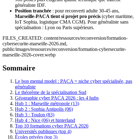
généraliste IDF.
Position tranchée
: pour reconverti adulte 30-45 ans,
Marseille-PACA tient si projet pro précis
(cyber maritime,
IoT Sophia, logistique CMA CGM). Pour généraliste sans
spécialisation : Lyon ou Paris supérieurs.
FILES_CREATED: content/ressources/reconversion/formation-
cybersecurite-marseille-2026.md,
public/images/ressources/reconversion/formation-cybersecurite-
marseille-2026-cover.webp
Sommaire
Le bon mental model : PACA = niche cyber spécialisée, pas
généraliste
Le théorème de la spécialisation Sud
Géographie cyber PACA 2026 : les 4 hubs
Hub 1 : Marseille métropole (13)
Hub 2 : Sophia Antipolis (06)
Hub 3 : Toulon (83)
Hub 4 : Nice (06) et hinterland
Top 10 formations cyber PACA 2026
Universités publiques (top 4)
Écoles privées (top 3)