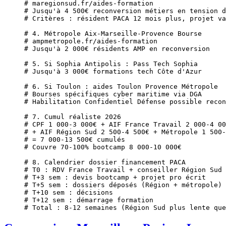
# maregionsud.fr/aides-formation
# Jusqu'à 4 500€ reconversion métiers en tension d
# Critères : résident PACA 12 mois plus, projet va
# 4. Métropole Aix-Marseille-Provence Bourse
# ampmetropole.fr/aides-formation
# Jusqu'à 2 000€ résidents AMP en reconversion
# 5. Si Sophia Antipolis : Pass Tech Sophia
# Jusqu'à 3 000€ formations tech Côte d'Azur
# 6. Si Toulon : aides Toulon Provence Métropole
# Bourses spécifiques cyber maritime via DGA
# Habilitation Confidentiel Défense possible recon
# 7. Cumul réaliste 2026
# CPF 1 000-3 000€ + AIF France Travail 2 000-4 00
# + AIF Région Sud 2 500-4 500€ + Métropole 1 500-
# = 7 000-13 500€ cumulés
# Couvre 70-100% bootcamp 8 000-10 000€
# 8. Calendrier dossier financement PACA
# T0 : RDV France Travail + conseiller Région Sud
# T+3 sem : devis bootcamp + projet pro écrit
# T+5 sem : dossiers déposés (Région + métropole)
# T+10 sem : décisions
# T+12 sem : démarrage formation
# Total : 8-12 semaines (Région Sud plus lente que