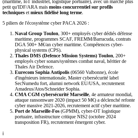
(maritime, IoT industriel, logistique portuaire), avec un marché plus
petit qu'IDF/ARA mais
moins concurrentiel sur profils
techniques
et
mieux fidélisé long terme
.
5 piliers de l'écosystème cyber PACA 2026 :
Naval Group Toulon
, 300+ employés cyber dédiés défense
maritime, programmes SCAF, FREMM/Barracuda, contrats
DGA 500+ M€/an cyber maritime. Compétences cyber-
physical systems (CPS).
Thales DMS (Defence Mission Systems) Toulon
, 200+
employés cyber sonars/systèmes combat naval, héritier de
Thales Air Defence.
Eurecom Sophia Antipolis
(06560 Valbonne), école
d'ingénieurs internationale, Master cybersécurité label
SecNumedu fort, alumni network EU/USA, recrutement
Amadeus/Atos/Schneider Sophia.
CMA CGM cybersécurité Marseille
, 4e armateur mondial,
attaque ransomware 2020 (impact 50 M€) a déclenché refonte
cyber massive 2021-2026, recrutement actif cyber maritime.
Port de Marseille-Fos
(GPMM), cyber-OT logistique
portuaire, infrastructure critique NIS2 (octobre 2024
transposition FR), recrutement émergent cyber.
ℹ️