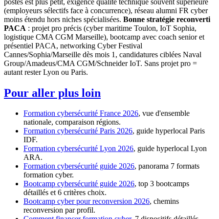
postes est plus petit, exigence qualité technique souvent supérieure
(employeurs sélectifs face à concurrence), réseau alumni FR cyber
moins étendu hors niches spécialisées.
Bonne stratégie reconverti
PACA
: projet pro précis (cyber maritime Toulon, IoT Sophia,
logistique CMA CGM Marseille), bootcamp avec coach senior et
présentiel PACA, networking Cyber Festival
Cannes/Sophia/Marseille dès mois 1, candidatures ciblées Naval
Group/Amadeus/CMA CGM/Schneider IoT. Sans projet pro =
autant rester Lyon ou Paris.
Pour aller plus loin
Formation cybersécurité France 2026
, vue d'ensemble
nationale, comparaison régions.
Formation cybersécurité Paris 2026
, guide hyperlocal Paris
IDF.
Formation cybersécurité Lyon 2026
, guide hyperlocal Lyon
ARA.
Formation cybersécurité guide 2026
, panorama 7 formats
formation cyber.
Bootcamp cybersécurité guide 2026
, top 3 bootcamps
détaillés et 6 critères choix.
Bootcamp cyber pour reconversion 2026
, chemins
reconversion par profil.
Comment financer formation cyber
, 7 dispositifs détaillés.