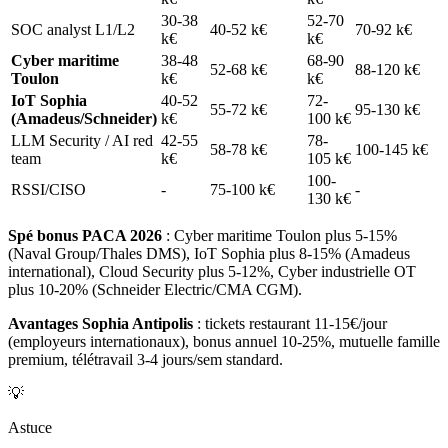
30-38
52-70
SOC analyst L1/L2
40-52 k€
70-92 k€
k€
k€
Cyber maritime
38-48
68-90
52-68 k€
88-120 k€
Toulon
k€
k€
IoT Sophia
40-52
72-
55-72 k€
95-130 k€
(Amadeus/Schneider)
k€
100 k€
LLM Security / AI red
42-55
78-
58-78 k€
100-145 k€
team
k€
105 k€
100-
RSSI/CISO
-
75-100 k€
-
130 k€
Spé bonus PACA 2026
: Cyber maritime Toulon plus 5-15%
(Naval Group/Thales DMS), IoT Sophia plus 8-15% (Amadeus
international), Cloud Security plus 5-12%, Cyber industrielle OT
plus 10-20% (Schneider Electric/CMA CGM).
Avantages Sophia Antipolis
: tickets restaurant 11-15€/jour
(employeurs internationaux), bonus annuel 10-25%, mutuelle famille
premium, télétravail 3-4 jours/sem standard.
💡
Astuce