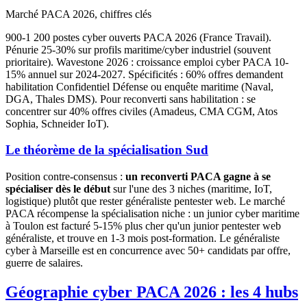
Marché PACA 2026, chiffres clés
900-1 200 postes cyber ouverts PACA 2026 (France Travail).
Pénurie 25-30% sur profils maritime/cyber industriel (souvent
prioritaire). Wavestone 2026 : croissance emploi cyber PACA 10-
15% annuel sur 2024-2027. Spécificités : 60% offres demandent
habilitation Confidentiel Défense ou enquête maritime (Naval,
DGA, Thales DMS). Pour reconverti sans habilitation : se
concentrer sur 40% offres civiles (Amadeus, CMA CGM, Atos
Sophia, Schneider IoT).
Le théorème de la spécialisation Sud
Position contre-consensus :
un reconverti PACA gagne à se
spécialiser dès le début
sur l'une des 3 niches (maritime, IoT,
logistique) plutôt que rester généraliste pentester web. Le marché
PACA récompense la spécialisation niche : un junior cyber maritime
à Toulon est facturé 5-15% plus cher qu'un junior pentester web
généraliste, et trouve en 1-3 mois post-formation. Le généraliste
cyber à Marseille est en concurrence avec 50+ candidats par offre,
guerre de salaires.
Géographie cyber PACA 2026 : les 4 hubs