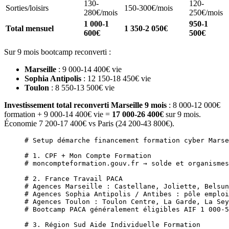
130-
120-
Sorties/loisirs
150-300€/mois
280€/mois
250€/mois
1 000-1
950-1
Total mensuel
1 350-2 050€
600€
500€
Sur 9 mois bootcamp reconverti :
Marseille
: 9 000-14 400€ vie
Sophia Antipolis
: 12 150-18 450€ vie
Toulon
: 8 550-13 500€ vie
Investissement total reconverti Marseille 9 mois
: 8 000-12 000€
formation + 9 000-14 400€ vie =
17 000-26 400€
sur 9 mois.
Économie 7 200-17 400€ vs Paris (24 200-43 800€).
# Setup démarche financement formation cyber Marse
# 1. CPF + Mon Compte Formation
# moncompteformation.gouv.fr → solde et organismes
# 2. France Travail PACA
# Agences Marseille : Castellane, Joliette, Belsun
# Agences Sophia Antipolis / Antibes : pôle emploi
# Agences Toulon : Toulon Centre, La Garde, La Sey
# Bootcamp PACA généralement éligibles AIF 1 000-5
# 3. Région Sud Aide Individuelle Formation