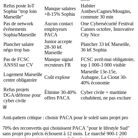
Refus poste IoT
Habiter
Manque salaires
Sophia "trop loin
Antibes/Cagnes/Mougins,
+8-15% Sophia
Marseille"
commute 30 min
Pas de network
Aucun contact
One Cybersécurité Festival
événements
employeurs
Cannes octobre, Innovative
Sophia/Marseille
PACA
City Nice
Junior accepte
Plancher salaire
Plancher 33 k€ Marseille,
28-30 k€
négo trop bas
36 k€ Sophia
Marseille
Pas de FCSC
Manque signal
FCSC avril-mai obligatoire,
ANSSI sur CV
recruteurs FR
top 1 000-3 000 visible
Marseille 13e-15e,
Logement Marseille
Coût explose
Aubagne, La Ciotat 30-
centre obligatoire
40% économie
Refus projets
Élimine 30-40%
Cyber civile + maritime
DGA/défense pour
offres PACA
cohabitent, ne pas exclure
cyber civile
🚨
Anti-pattern critique : choisir PACA pour le soleil sans projet pro
70% des reconvertis qui choisissent PACA "pour le lifestyle Sud"
sans projet pro précis échouent à 12 mois. Le marché 900-1 200