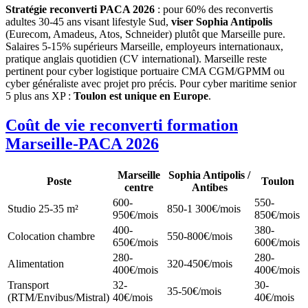
Stratégie reconverti PACA 2026
: pour 60% des reconvertis
adultes 30-45 ans visant lifestyle Sud,
viser Sophia Antipolis
(Eurecom, Amadeus, Atos, Schneider) plutôt que Marseille pure.
Salaires 5-15% supérieurs Marseille, employeurs internationaux,
pratique anglais quotidien (CV international). Marseille reste
pertinent pour cyber logistique portuaire CMA CGM/GPMM ou
cyber généraliste avec projet pro précis. Pour cyber maritime senior
5 plus ans XP :
Toulon est unique en Europe
.
Coût de vie reconverti formation
Marseille-PACA 2026
Marseille
Sophia Antipolis /
Poste
Toulon
centre
Antibes
600-
550-
Studio 25-35 m²
850-1 300€/mois
950€/mois
850€/mois
400-
380-
Colocation chambre
550-800€/mois
650€/mois
600€/mois
280-
280-
Alimentation
320-450€/mois
400€/mois
400€/mois
Transport
32-
30-
35-50€/mois
(RTM/Envibus/Mistral)
40€/mois
40€/mois