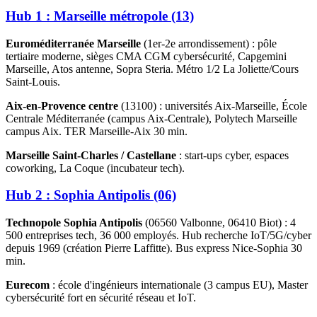
Hub 1 : Marseille métropole (13)
Euroméditerranée Marseille
(1er-2e arrondissement) : pôle
tertiaire moderne, sièges CMA CGM cybersécurité, Capgemini
Marseille, Atos antenne, Sopra Steria. Métro 1/2 La Joliette/Cours
Saint-Louis.
Aix-en-Provence centre
(13100) : universités Aix-Marseille, École
Centrale Méditerranée (campus Aix-Centrale), Polytech Marseille
campus Aix. TER Marseille-Aix 30 min.
Marseille Saint-Charles / Castellane
: start-ups cyber, espaces
coworking, La Coque (incubateur tech).
Hub 2 : Sophia Antipolis (06)
Technopole Sophia Antipolis
(06560 Valbonne, 06410 Biot) : 4
500 entreprises tech, 36 000 employés. Hub recherche IoT/5G/cyber
depuis 1969 (création Pierre Laffitte). Bus express Nice-Sophia 30
min.
Eurecom
: école d'ingénieurs internationale (3 campus EU), Master
cybersécurité fort en sécurité réseau et IoT.