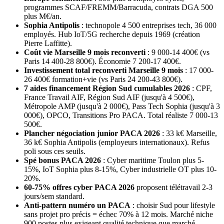
programmes SCAF/FREMM/Barracuda, contrats DGA 500
plus M€/an.
Sophia Antipolis
: technopole 4 500 entreprises tech, 36 000
employés. Hub IoT/5G recherche depuis 1969 (création
Pierre Laffitte).
Coût vie Marseille 9 mois reconverti
: 9 000-14 400€ (vs
Paris 14 400-28 800€). Économie 7 200-17 400€.
Investissement total reconverti Marseille 9 mois
: 17 000-
26 400€ formation+vie (vs Paris 24 200-43 800€).
7 aides financement Région Sud cumulables 2026
: CPF,
France Travail AIF, Région Sud AIF (jusqu'à 4 500€),
Métropole AMP (jusqu'à 2 000€), Pass Tech Sophia (jusqu'à 3
000€), OPCO, Transitions Pro PACA. Total réaliste 7 000-13
500€.
Plancher négociation junior PACA 2026
: 33 k€ Marseille,
36 k€ Sophia Antipolis (employeurs internationaux). Refus
poli sous ces seuils.
Spé bonus PACA 2026
: Cyber maritime Toulon plus 5-
15%, IoT Sophia plus 8-15%, Cyber industrielle OT plus 10-
20%.
60-75% offres cyber PACA 2026
proposent télétravail 2-3
jours/sem standard.
Anti-pattern numéro un PACA
: choisir Sud pour lifestyle
sans projet pro précis = échec 70% à 12 mois. Marché niche
900 postes plus exigeant qualité technique que marché