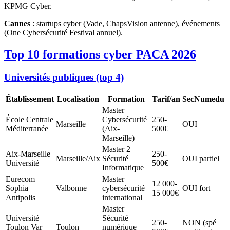
KPMG Cyber.
Cannes
: startups cyber (Vade, ChapsVision antenne), événements
(One Cybersécurité Festival annuel).
Top 10 formations cyber PACA 2026
Universités publiques (top 4)
Établissement
Localisation
Formation
Tarif/an
SecNumedu
Master
École Centrale
Cybersécurité
250-
Marseille
OUI
Méditerranée
(Aix-
500€
Marseille)
Master 2
Aix-Marseille
250-
Marseille/Aix
Sécurité
OUI partiel
Université
500€
Informatique
Eurecom
Master
12 000-
Sophia
Valbonne
cybersécurité
OUI fort
15 000€
Antipolis
international
Master
Université
Sécurité
250-
NON (spé
Toulon Var
Toulon
numérique