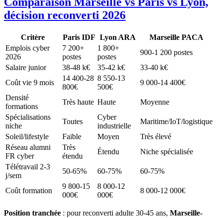
Comparaison Marseille vs Paris vs Lyon,
décision reconverti 2026
Critère
Paris IDF
Lyon ARA
Marseille PACA
Emplois cyber
7 200+
1 800+
900-1 200 postes
2026
postes
postes
Salaire junior
38-48 k€
35-42 k€
33-40 k€
14 400-28
8 550-13
Coût vie 9 mois
9 000-14 400€
800€
500€
Densité
Très haute
Haute
Moyenne
formations
Spécialisations
Cyber
Toutes
Maritime/IoT/logistique
niche
industrielle
Soleil/lifestyle
Faible
Moyen
Très élevé
Réseau alumni
Très
Étendu
Niche spécialisée
FR cyber
étendu
Télétravail 2-3
50-65%
60-75%
60-75%
j/sem
9 800-15
8 000-12
Coût formation
8 000-12 000€
000€
000€
Position tranchée
: pour reconverti adulte 30-45 ans,
Marseille-