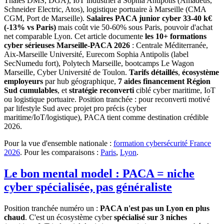
Thales DMS, DGA), IoT industriel à Sophia Antipolis (Amadeus,
Schneider Electric, Atos), logistique portuaire à Marseille (CMA
CGM, Port de Marseille).
Salaires PACA junior cyber 33-40 k€
(-13% vs Paris)
mais coût vie 50-60% sous Paris, pouvoir d'achat
net comparable Lyon. Cet article documente
les 10+ formations
cyber sérieuses Marseille-PACA 2026
: Centrale Méditerranée,
Aix-Marseille Université, Eurecom Sophia Antipolis (label
SecNumedu fort), Polytech Marseille, bootcamps Le Wagon
Marseille, Cyber Université de Toulon.
Tarifs détaillés
,
écosystème
employeurs
par hub géographique,
7 aides financement Région
Sud cumulables
, et
stratégie reconverti
ciblé cyber maritime, IoT
ou logistique portuaire. Position tranchée : pour reconverti motivé
par lifestyle Sud avec projet pro précis (cyber
maritime/IoT/logistique), PACA tient comme destination crédible
2026.
Pour la vue d'ensemble nationale :
formation cybersécurité France
2026
. Pour les comparaisons :
Paris
,
Lyon
.
Le bon mental model : PACA = niche
cyber spécialisée, pas généraliste
Position tranchée numéro un :
PACA n'est pas un Lyon en plus
chaud
. C'est un écosystème cyber
spécialisé sur 3 niches