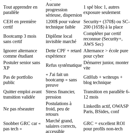
Aucune
Tout apprendre en
1 spé bloc 1, autres
progression
parallèle
exposure seulement
sérieuse, dispersion
CEH en première
1200$ pour valeur
Security+ (370$) ou SC-
certif
technique faible
200 (165$) à la place
Compléter par certif
Bootcamp 3 mois
Diplôme local
reconnue (Security+,
sans certif
invisible marché
AWS Sec)
Ignorer alternance
Dette CPF + retard
Alternance > école pure
comme étudiant
expérience
pour cyber
Postuler senior sans
Démarrer junior, monter
Refus systématique
XP
vite
« J'ai fait un
Pas de portfolio
GitHub + writeups +
bootcamp » sans
public
blog technique
preuve
Quitter emploi avant
Stress financier,
Transition en parallèle 6-
transition validée
pression
12 mois
Postulations à
LinkedIn actif, OWASP
Ne pas réseauter
froid, peu de
Paris, BSides, conf
retours
Marché grand,
Snobber GRC car «
GRC = excellent ROI
salaires corrects,
pas tech »
pour profils non-tech
accessible