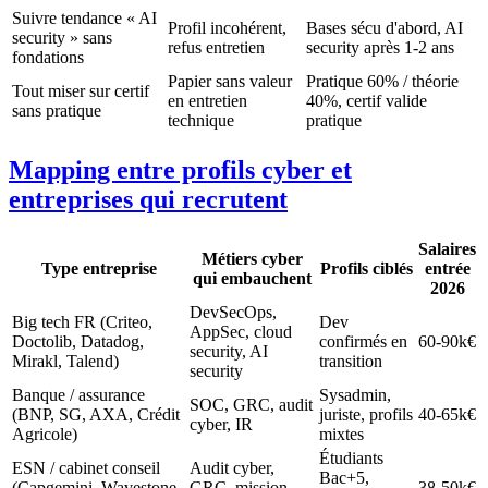
Suivre tendance « AI
Profil incohérent,
Bases sécu d'abord, AI
security » sans
refus entretien
security après 1-2 ans
fondations
Papier sans valeur
Pratique 60% / théorie
Tout miser sur certif
en entretien
40%, certif valide
sans pratique
technique
pratique
Mapping entre profils cyber et
entreprises qui recrutent
Salaires
Métiers cyber
Type entreprise
Profils ciblés
entrée
qui embauchent
2026
DevSecOps,
Big tech FR (Criteo,
Dev
AppSec, cloud
Doctolib, Datadog,
confirmés en
60-90k€
security, AI
Mirakl, Talend)
transition
security
Banque / assurance
Sysadmin,
SOC, GRC, audit
(BNP, SG, AXA, Crédit
juriste, profils
40-65k€
cyber, IR
Agricole)
mixtes
Étudiants
ESN / cabinet conseil
Audit cyber,
Bac+5,
(Capgemini, Wavestone,
GRC, mission
38-50k€