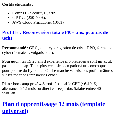
Certifs étudiants
:
CompTIA Security+ (370$).
eJPT v2 (250-400$).
AWS Cloud Practitioner (100$).
Profil E : Reconversion totale (40+ ans, peu/pas de
tech)
Recommandé
: GRC, audit cyber, gestion de crise, DPO, formation
cyber (formateur, vulgarisateur).
Pourquoi
: tes 15-25 ans d'expérience pro précédente sont
un actif
,
pas un handicap. Tu es plus crédible pour parler à un comex que
pour pondre du Python en CI. Le marché valorise les profils mâtures
sur les fonctions transverses cyber.
Plan
: bootcamp privé 4-6 mois finançable CPF (~6-10k€) +
alternance 6-12 mois ou direct entrée junior. Salaire entrée 40-
55k€/an.
Plan d'apprentissage 12 mois (template
universel)