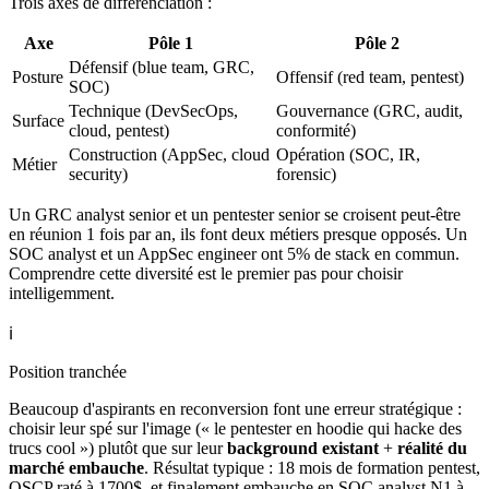
Trois axes de différenciation :
Axe
Pôle 1
Pôle 2
Défensif (blue team, GRC,
Posture
Offensif (red team, pentest)
SOC)
Technique (DevSecOps,
Gouvernance (GRC, audit,
Surface
cloud, pentest)
conformité)
Construction (AppSec, cloud
Opération (SOC, IR,
Métier
security)
forensic)
Un GRC analyst senior et un pentester senior se croisent peut-être
en réunion 1 fois par an, ils font deux métiers presque opposés. Un
SOC analyst et un AppSec engineer ont 5% de stack en commun.
Comprendre cette diversité est le premier pas pour choisir
intelligemment.
ℹ️
Position tranchée
Beaucoup d'aspirants en reconversion font une erreur stratégique :
choisir leur spé sur l'image (« le pentester en hoodie qui hacke des
trucs cool ») plutôt que sur leur
background existant
+
réalité du
marché embauche
. Résultat typique : 18 mois de formation pentest,
OSCP raté à 1700$, et finalement embauche en SOC analyst N1 à