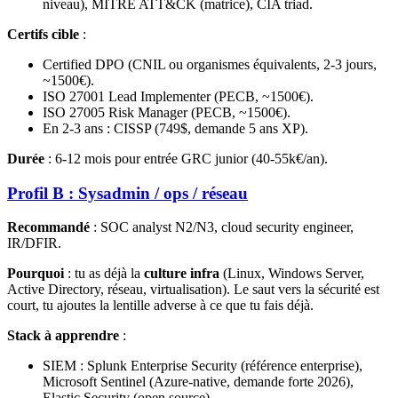
niveau), MITRE ATT&CK (matrice), CIA triad.
Certifs cible
:
Certified DPO (CNIL ou organismes équivalents, 2-3 jours,
~1500€).
ISO 27001 Lead Implementer (PECB, ~1500€).
ISO 27005 Risk Manager (PECB, ~1500€).
En 2-3 ans : CISSP (749$, demande 5 ans XP).
Durée
: 6-12 mois pour entrée GRC junior (40-55k€/an).
Profil B : Sysadmin / ops / réseau
Recommandé
: SOC analyst N2/N3, cloud security engineer,
IR/DFIR.
Pourquoi
: tu as déjà la
culture infra
(Linux, Windows Server,
Active Directory, réseau, virtualisation). Le saut vers la sécurité est
court, tu ajoutes la lentille adverse à ce que tu fais déjà.
Stack à apprendre
:
SIEM : Splunk Enterprise Security (référence enterprise),
Microsoft Sentinel (Azure-native, demande forte 2026),
Elastic Security (open source).