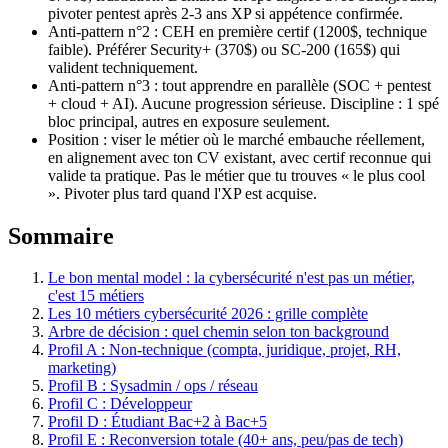
pivoter pentest après 2-3 ans XP si appétence confirmée.
Anti-pattern n°2 : CEH en première certif (1200$, technique
faible). Préférer Security+ (370$) ou SC-200 (165$) qui
valident techniquement.
Anti-pattern n°3 : tout apprendre en parallèle (SOC + pentest
+ cloud + AI). Aucune progression sérieuse. Discipline : 1 spé
bloc principal, autres en exposure seulement.
Position : viser le métier où le marché embauche réellement,
en alignement avec ton CV existant, avec certif reconnue qui
valide ta pratique. Pas le métier que tu trouves « le plus cool
». Pivoter plus tard quand l'XP est acquise.
Sommaire
Le bon mental model : la cybersécurité n'est pas un métier,
c'est 15 métiers
Les 10 métiers cybersécurité 2026 : grille complète
Arbre de décision : quel chemin selon ton background
Profil A : Non-technique (compta, juridique, projet, RH,
marketing)
Profil B : Sysadmin / ops / réseau
Profil C : Développeur
Profil D : Étudiant Bac+2 à Bac+5
Profil E : Reconversion totale (40+ ans, peu/pas de tech)