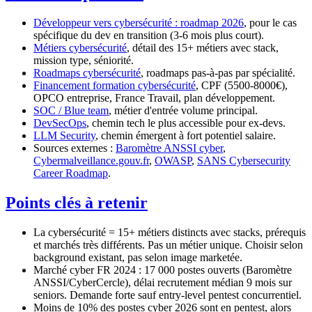
Développeur vers cybersécurité : roadmap 2026
, pour le cas
spécifique du dev en transition (3-6 mois plus court).
Métiers cybersécurité
, détail des 15+ métiers avec stack,
mission type, séniorité.
Roadmaps cybersécurité
, roadmaps pas-à-pas par spécialité.
Financement formation cybersécurité
, CPF (5500-8000€),
OPCO entreprise, France Travail, plan développement.
SOC / Blue team
, métier d'entrée volume principal.
DevSecOps
, chemin tech le plus accessible pour ex-devs.
LLM Security
, chemin émergent à fort potentiel salaire.
Sources externes :
Baromètre ANSSI cyber
,
Cybermalveillance.gouv.fr
,
OWASP
,
SANS Cybersecurity
Career Roadmap
.
Points clés à retenir
La cybersécurité = 15+ métiers distincts avec stacks, prérequis
et marchés très différents. Pas un métier unique. Choisir selon
background existant, pas selon image marketée.
Marché cyber FR 2024 : 17 000 postes ouverts (Baromètre
ANSSI/CyberCercle), délai recrutement médian 9 mois sur
seniors. Demande forte sauf entry-level pentest concurrentiel.
Moins de 10% des postes cyber 2026 sont en pentest, alors