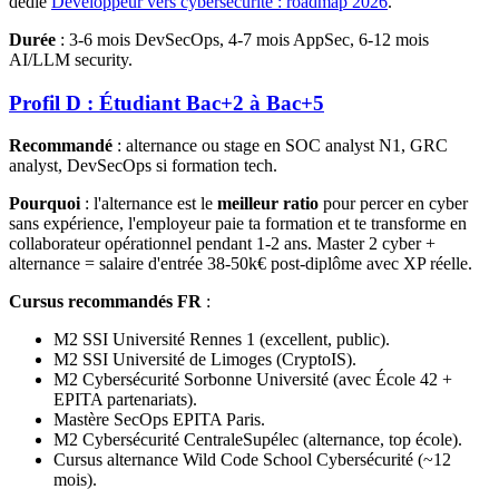
dédié
Développeur vers cybersécurité : roadmap 2026
.
Durée
: 3-6 mois DevSecOps, 4-7 mois AppSec, 6-12 mois
AI/LLM security.
Profil D : Étudiant Bac+2 à Bac+5
Recommandé
: alternance ou stage en SOC analyst N1, GRC
analyst, DevSecOps si formation tech.
Pourquoi
: l'alternance est le
meilleur ratio
pour percer en cyber
sans expérience, l'employeur paie ta formation et te transforme en
collaborateur opérationnel pendant 1-2 ans. Master 2 cyber +
alternance = salaire d'entrée 38-50k€ post-diplôme avec XP réelle.
Cursus recommandés FR
:
M2 SSI Université Rennes 1 (excellent, public).
M2 SSI Université de Limoges (CryptoIS).
M2 Cybersécurité Sorbonne Université (avec École 42 +
EPITA partenariats).
Mastère SecOps EPITA Paris.
M2 Cybersécurité CentraleSupélec (alternance, top école).
Cursus alternance Wild Code School Cybersécurité (~12
mois).