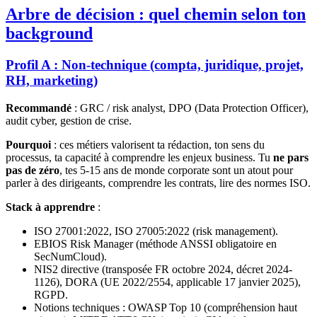
Arbre de décision : quel chemin selon ton
background
Profil A : Non-technique (compta, juridique, projet,
RH, marketing)
Recommandé
: GRC / risk analyst, DPO (Data Protection Officer),
audit cyber, gestion de crise.
Pourquoi
: ces métiers valorisent ta rédaction, ton sens du
processus, ta capacité à comprendre les enjeux business. Tu
ne pars
pas de zéro
, tes 5-15 ans de monde corporate sont un atout pour
parler à des dirigeants, comprendre les contrats, lire des normes ISO.
Stack à apprendre
:
ISO 27001:2022, ISO 27005:2022 (risk management).
EBIOS Risk Manager (méthode ANSSI obligatoire en
SecNumCloud).
NIS2 directive (transposée FR octobre 2024, décret 2024-
1126), DORA (UE 2022/2554, applicable 17 janvier 2025),
RGPD.
Notions techniques : OWASP Top 10 (compréhension haut