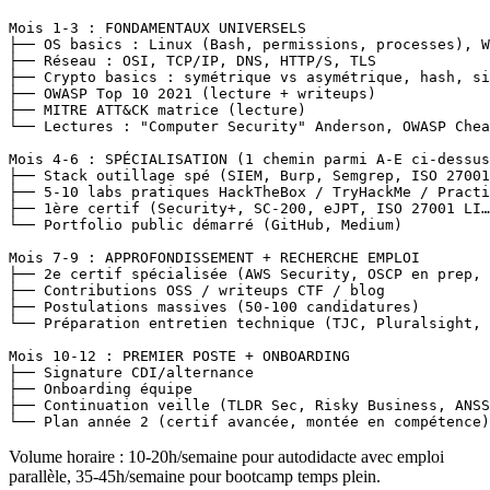
Mois 1-3 : FONDAMENTAUX UNIVERSELS

├── OS basics : Linux (Bash, permissions, processes), W
├── Réseau : OSI, TCP/IP, DNS, HTTP/S, TLS

├── Crypto basics : symétrique vs asymétrique, hash, si
├── OWASP Top 10 2021 (lecture + writeups)

├── MITRE ATT&CK matrice (lecture)

└── Lectures : "Computer Security" Anderson, OWASP Chea
Mois 4-6 : SPÉCIALISATION (1 chemin parmi A-E ci-dessus
├── Stack outillage spé (SIEM, Burp, Semgrep, ISO 27001
├── 5-10 labs pratiques HackTheBox / TryHackMe / Practi
├── 1ère certif (Security+, SC-200, eJPT, ISO 27001 LI…
└── Portfolio public démarré (GitHub, Medium)

Mois 7-9 : APPROFONDISSEMENT + RECHERCHE EMPLOI

├── 2e certif spécialisée (AWS Security, OSCP en prep, 
├── Contributions OSS / writeups CTF / blog

├── Postulations massives (50-100 candidatures)

└── Préparation entretien technique (TJC, Pluralsight, 
Mois 10-12 : PREMIER POSTE + ONBOARDING

├── Signature CDI/alternance

├── Onboarding équipe

├── Continuation veille (TLDR Sec, Risky Business, ANSS
Volume horaire : 10-20h/semaine pour autodidacte avec emploi
parallèle, 35-45h/semaine pour bootcamp temps plein.