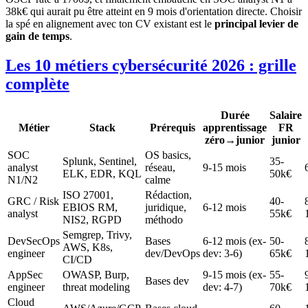
38k€ qui aurait pu être atteint en 9 mois d'orientation directe. Choisir
la spé en alignement avec ton CV existant est le
principal levier de
gain de temps
.
Les 10 métiers cybersécurité 2026 : grille
complète
Durée
Salaire
Métier
Stack
Prérequis
apprentissage
FR
zéro→junior
junior
SOC
OS basics,
Splunk, Sentinel,
35-
analyst
réseau,
9-15 mois
ELK, EDR, KQL
50k€
N1/N2
calme
ISO 27001,
Rédaction,
GRC / Risk
40-
EBIOS RM,
juridique,
6-12 mois
analyst
55k€
NIS2, RGPD
méthodo
Semgrep, Trivy,
DevSecOps
Bases
6-12 mois (ex-
50-
AWS, K8s,
engineer
dev/DevOps
dev: 3-6)
65k€
CI/CD
AppSec
OWASP, Burp,
9-15 mois (ex-
55-
Bases dev
engineer
threat modeling
dev: 4-7)
70k€
Cloud