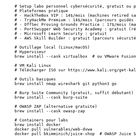
# Setup labo personnel cybersécurité, gratuit ou p
# Plateformes pratique
# - HackTheBox VIP : 14$/mois (machines retired sa
# - TryHackMe Premium : 14$/mois (parcours guidés 
# - OffSec Proving Grounds Practice : 17$/mois (ma
# - PortSwigger Web Security Academy : gratuit (ré
# - Microsoft Learn Security : gratuit
# - AWS Skill Builder : gratuit (parcours sécurité
# Outillage local (Linux/macOS)
# Hyperviseur
brew
 install
 --cask
 virtualbox
  # ou VMware Fusion
# VM Kali Linux
# Télécharger ISO sur https://www.kali.org/get-kal
# Outils basiques
brew
 install
 nmap
 wireshark
 git
 python3
 go
# Burp Suite Community (gratuit, suffit débutant)
brew
 install
 --cask
 burp-suite
# OWASP ZAP (alternative gratuite)
brew
 install
 --cask
 owasp-zap
# Containers pour labs
brew
 install
 docker
docker
 pull
 vulnerables/web-dvwa
docker
 pull
 bkimminich/juice-shop
  # OWASP Juice S