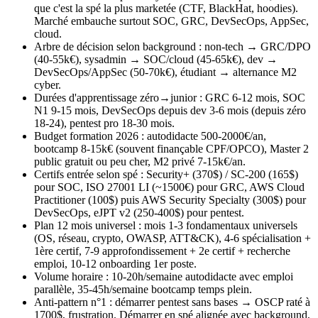
que c'est la spé la plus marketée (CTF, BlackHat, hoodies).
Marché embauche surtout SOC, GRC, DevSecOps, AppSec,
cloud.
Arbre de décision selon background : non-tech → GRC/DPO
(40-55k€), sysadmin → SOC/cloud (45-65k€), dev →
DevSecOps/AppSec (50-70k€), étudiant → alternance M2
cyber.
Durées d'apprentissage zéro→junior : GRC 6-12 mois, SOC
N1 9-15 mois, DevSecOps depuis dev 3-6 mois (depuis zéro
18-24), pentest pro 18-30 mois.
Budget formation 2026 : autodidacte 500-2000€/an,
bootcamp 8-15k€ (souvent finançable CPF/OPCO), Master 2
public gratuit ou peu cher, M2 privé 7-15k€/an.
Certifs entrée selon spé : Security+ (370$) / SC-200 (165$)
pour SOC, ISO 27001 LI (~1500€) pour GRC, AWS Cloud
Practitioner (100$) puis AWS Security Specialty (300$) pour
DevSecOps, eJPT v2 (250-400$) pour pentest.
Plan 12 mois universel : mois 1-3 fondamentaux universels
(OS, réseau, crypto, OWASP, ATT&CK), 4-6 spécialisation +
1ère certif, 7-9 approfondissement + 2e certif + recherche
emploi, 10-12 onboarding 1er poste.
Volume horaire : 10-20h/semaine autodidacte avec emploi
parallèle, 35-45h/semaine bootcamp temps plein.
Anti-pattern n°1 : démarrer pentest sans bases → OSCP raté à
1700$, frustration. Démarrer en spé alignée avec background,