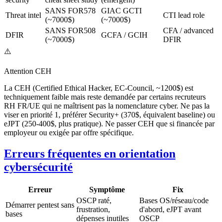
SANS FOR578
GIAC GCTI
Threat intel
CTI lead role
(~7000$)
(~7000$)
SANS FOR508
CFA / advanced
DFIR
GCFA / GCIH
(~7000$)
DFIR
⚠️
Attention CEH
La CEH (Certified Ethical Hacker, EC-Council, ~1200$) est
techniquement faible mais reste demandée par certains recruteurs
RH FR/UE qui ne maîtrisent pas la nomenclature cyber. Ne pas la
viser en priorité 1, préférer Security+ (370$, équivalent baseline) ou
eJPT (250-400$, plus pratique). Ne passer CEH que si financée par
employeur ou exigée par offre spécifique.
Erreurs fréquentes en orientation
cybersécurité
Erreur
Symptôme
Fix
OSCP raté,
Bases OS/réseau/code
Démarrer pentest sans
frustration,
d'abord, eJPT avant
bases
dépenses inutiles
OSCP