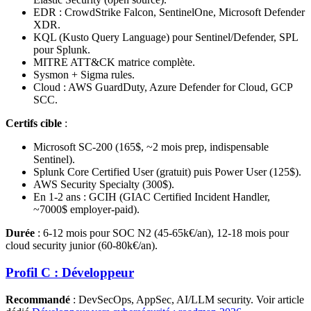
EDR : CrowdStrike Falcon, SentinelOne, Microsoft Defender
XDR.
KQL (Kusto Query Language) pour Sentinel/Defender, SPL
pour Splunk.
MITRE ATT&CK matrice complète.
Sysmon + Sigma rules.
Cloud : AWS GuardDuty, Azure Defender for Cloud, GCP
SCC.
Certifs cible
:
Microsoft SC-200 (165$, ~2 mois prep, indispensable
Sentinel).
Splunk Core Certified User (gratuit) puis Power User (125$).
AWS Security Specialty (300$).
En 1-2 ans : GCIH (GIAC Certified Incident Handler,
~7000$ employer-paid).
Durée
: 6-12 mois pour SOC N2 (45-65k€/an), 12-18 mois pour
cloud security junior (60-80k€/an).
Profil C : Développeur
Recommandé
: DevSecOps, AppSec, AI/LLM security. Voir article