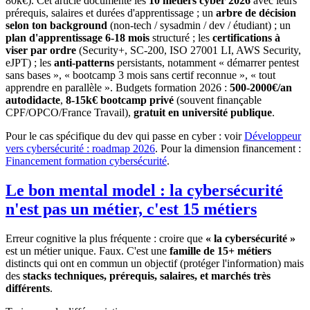
80k€). Cet article documente les
10 métiers cyber 2026
avec leurs
prérequis, salaires et durées d'apprentissage ; un
arbre de décision
selon ton background
(non-tech / sysadmin / dev / étudiant) ; un
plan d'apprentissage 6-18 mois
structuré ; les
certifications à
viser par ordre
(Security+, SC-200, ISO 27001 LI, AWS Security,
eJPT) ; les
anti-patterns
persistants, notamment « démarrer pentest
sans bases », « bootcamp 3 mois sans certif reconnue », « tout
apprendre en parallèle ». Budgets formation 2026 :
500-2000€/an
autodidacte
,
8-15k€ bootcamp privé
(souvent finançable
CPF/OPCO/France Travail),
gratuit en université publique
.
Pour le cas spécifique du dev qui passe en cyber : voir
Développeur
vers cybersécurité : roadmap 2026
. Pour la dimension financement :
Financement formation cybersécurité
.
Le bon mental model : la cybersécurité
n'est pas un métier, c'est 15 métiers
Erreur cognitive la plus fréquente : croire que
« la cybersécurité »
est un métier unique. Faux. C'est une
famille de 15+ métiers
distincts qui ont en commun un objectif (protéger l'information) mais
des
stacks techniques, prérequis, salaires, et marchés très
différents
.