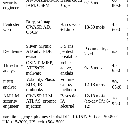
AWS/Azure/GCP,
Bases cloud
60-
security
9-15 mois
IAM, CSPM
+ ops
80k€
engineer
Burp, sqlmap,
Pentester
Bases web
45-
OWASP, AD,
18-30 mois
web
+ Linux
60k€
OSCP
Sliver, Mythic,
3-5 ans
Pas un entry-
Red teamer
AD adv, EDR
pentest
n/a
level
evasion
préalable
OSINT, MISP,
Veille
Threat intel
45-
ATT&CK,
active,
9-15 mois
analyst
65k€
malware
anglais
Volatility, Plaso,
Volume
DFIR
50-
EDR, IR
calme,
12-18 mois
analyst
65k€
runbooks
méthodo
AI/LLM
OWASP LLM,
Bases dev
12-18 mois
70-
security
ATLAS, prompt
IA +
(ex-dev IA: 6-
95k€
engineer
injection
sécurité
12)
Variations géographiques : Paris/IDF +10-15%, Suisse +50-80%,
UK +15-30%, US tech +50-150%.