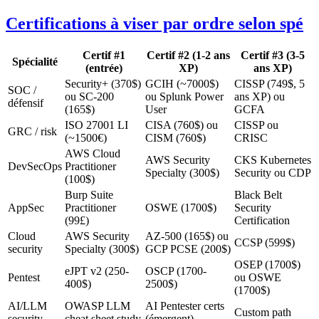
Certifications à viser par ordre selon spé
Certif #1
Certif #2 (1-2 ans
Certif #3 (3-5
Spécialité
(entrée)
XP)
ans XP)
Security+ (370$)
GCIH (~7000$)
CISSP (749$, 5
SOC /
ou SC-200
ou Splunk Power
ans XP) ou
défensif
(165$)
User
GCFA
ISO 27001 LI
CISA (760$) ou
CISSP ou
GRC / risk
(~1500€)
CISM (760$)
CRISC
AWS Cloud
AWS Security
CKS Kubernetes
DevSecOps
Practitioner
Specialty (300$)
Security ou CDP
(100$)
Burp Suite
Black Belt
AppSec
Practitioner
OSWE (1700$)
Security
(99£)
Certification
Cloud
AWS Security
AZ-500 (165$) ou
CCSP (599$)
security
Specialty (300$)
GCP PCSE (200$)
OSEP (1700$)
eJPT v2 (250-
OSCP (1700-
Pentest
ou OSWE
400$)
2500$)
(1700$)
AI/LLM
OWASP LLM
AI Pentester certs
Custom path
security
cheat sheet study
(émergent)