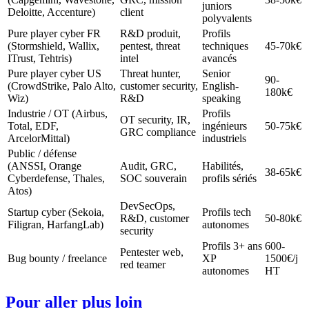
juniors
Deloitte, Accenture)
client
polyvalents
Pure player cyber FR
R&D produit,
Profils
(Stormshield, Wallix,
pentest, threat
techniques
45-70k€
ITrust, Tehtris)
intel
avancés
Pure player cyber US
Threat hunter,
Senior
90-
(CrowdStrike, Palo Alto,
customer security,
English-
180k€
Wiz)
R&D
speaking
Industrie / OT (Airbus,
Profils
OT security, IR,
Total, EDF,
ingénieurs
50-75k€
GRC compliance
ArcelorMittal)
industriels
Public / défense
(ANSSI, Orange
Audit, GRC,
Habilités,
38-65k€
Cyberdefense, Thales,
SOC souverain
profils sériés
Atos)
DevSecOps,
Startup cyber (Sekoia,
Profils tech
R&D, customer
50-80k€
Filigran, HarfangLab)
autonomes
security
Profils 3+ ans
600-
Pentester web,
Bug bounty / freelance
XP
1500€/j
red teamer
autonomes
HT
Pour aller plus loin