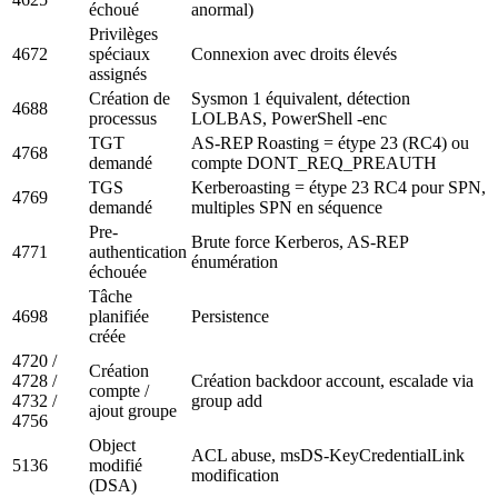
échoué
anormal)
Privilèges
4672
spéciaux
Connexion avec droits élevés
assignés
Création de
Sysmon 1 équivalent, détection
4688
processus
LOLBAS, PowerShell -enc
TGT
AS-REP Roasting = étype 23 (RC4) ou
4768
demandé
compte DONT_REQ_PREAUTH
TGS
Kerberoasting = étype 23 RC4 pour SPN,
4769
demandé
multiples SPN en séquence
Pre-
Brute force Kerberos, AS-REP
4771
authentication
énumération
échouée
Tâche
4698
planifiée
Persistence
créée
4720 /
Création
4728 /
Création backdoor account, escalade via
compte /
4732 /
group add
ajout groupe
4756
Object
ACL abuse, msDS-KeyCredentialLink
5136
modifié
modification
(DSA)