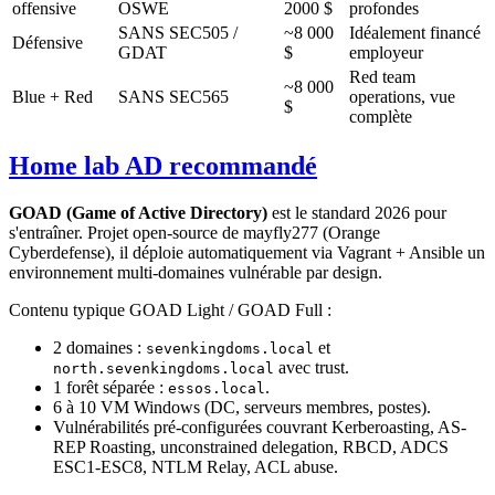
offensive
OSWE
2000 $
profondes
SANS SEC505 /
~8 000
Idéalement financé
Défensive
GDAT
$
employeur
Red team
~8 000
Blue + Red
SANS SEC565
operations, vue
$
complète
Home lab AD recommandé
GOAD (Game of Active Directory)
est le standard 2026 pour
s'entraîner. Projet open-source de mayfly277 (Orange
Cyberdefense), il déploie automatiquement via Vagrant + Ansible un
environnement multi-domaines vulnérable par design.
Contenu typique GOAD Light / GOAD Full :
2 domaines :
et
sevenkingdoms.local
avec trust.
north.sevenkingdoms.local
1 forêt séparée :
.
essos.local
6 à 10 VM Windows (DC, serveurs membres, postes).
Vulnérabilités pré-configurées couvrant Kerberoasting, AS-
REP Roasting, unconstrained delegation, RBCD, ADCS
ESC1-ESC8, NTLM Relay, ACL abuse.