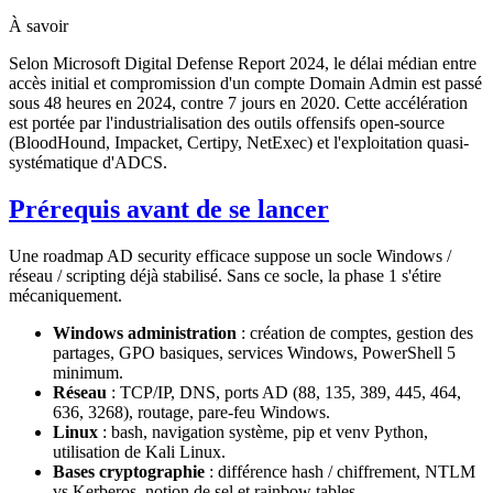
À savoir
Selon Microsoft Digital Defense Report 2024, le délai médian entre
accès initial et compromission d'un compte Domain Admin est passé
sous 48 heures en 2024, contre 7 jours en 2020. Cette accélération
est portée par l'industrialisation des outils offensifs open-source
(BloodHound, Impacket, Certipy, NetExec) et l'exploitation quasi-
systématique d'ADCS.
Prérequis avant de se lancer
Une roadmap AD security efficace suppose un socle Windows /
réseau / scripting déjà stabilisé. Sans ce socle, la phase 1 s'étire
mécaniquement.
Windows administration
: création de comptes, gestion des
partages, GPO basiques, services Windows, PowerShell 5
minimum.
Réseau
: TCP/IP, DNS, ports AD (88, 135, 389, 445, 464,
636, 3268), routage, pare-feu Windows.
Linux
: bash, navigation système, pip et venv Python,
utilisation de Kali Linux.
Bases cryptographie
: différence hash / chiffrement, NTLM
vs Kerberos, notion de sel et rainbow tables.