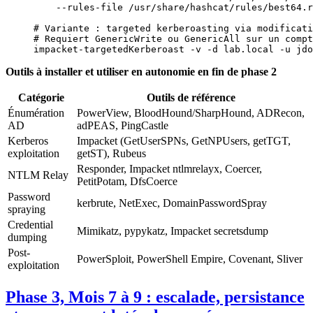
    --rules-file
 /usr/share/hashcat/rules/best64.r
# Variante : targeted kerberoasting via modificati
# Requiert GenericWrite ou GenericAll sur un compt
impacket-targetedKerberoast
 -v
 -d
 lab.local
 -u
 jdo
Outils à installer et utiliser en autonomie en fin de phase 2
Catégorie
Outils de référence
Énumération
PowerView, BloodHound/SharpHound, ADRecon,
AD
adPEAS, PingCastle
Kerberos
Impacket (GetUserSPNs, GetNPUsers, getTGT,
exploitation
getST), Rubeus
Responder, Impacket ntlmrelayx, Coercer,
NTLM Relay
PetitPotam, DfsCoerce
Password
kerbrute, NetExec, DomainPasswordSpray
spraying
Credential
Mimikatz, pypykatz, Impacket secretsdump
dumping
Post-
PowerSploit, PowerShell Empire, Covenant, Sliver
exploitation
Phase 3, Mois 7 à 9 : escalade, persistance