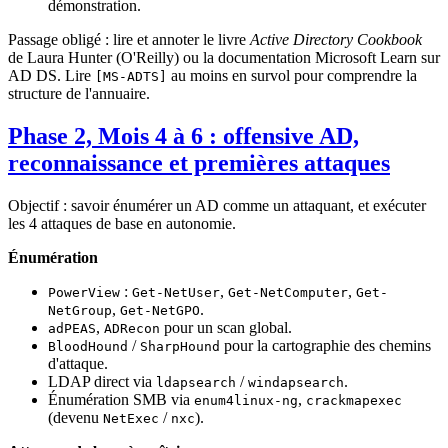
démonstration.
Passage obligé : lire et annoter le livre
Active Directory Cookbook
de Laura Hunter (O'Reilly) ou la documentation Microsoft Learn sur
AD DS. Lire
au moins en survol pour comprendre la
[MS-ADTS]
structure de l'annuaire.
Phase 2, Mois 4 à 6 : offensive AD,
reconnaissance et premières attaques
Objectif : savoir énumérer un AD comme un attaquant, et exécuter
les 4 attaques de base en autonomie.
Énumération
:
,
,
PowerView
Get-NetUser
Get-NetComputer
Get-
,
.
NetGroup
Get-NetGPO
,
pour un scan global.
adPEAS
ADRecon
/
pour la cartographie des chemins
BloodHound
SharpHound
d'attaque.
LDAP direct via
/
.
ldapsearch
windapsearch
Énumération SMB via
,
enum4linux-ng
crackmapexec
(devenu
/
).
NetExec
nxc