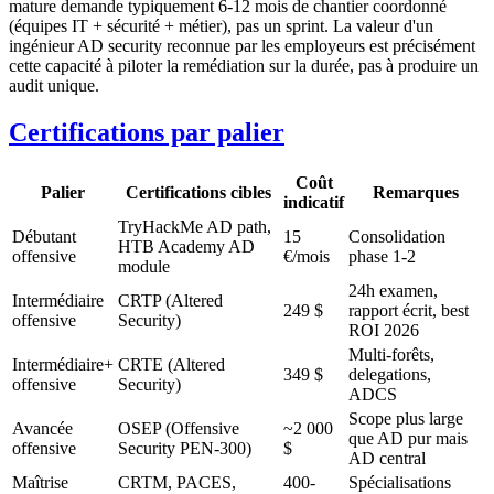
mature demande typiquement 6-12 mois de chantier coordonné
(équipes IT + sécurité + métier), pas un sprint. La valeur d'un
ingénieur AD security reconnue par les employeurs est précisément
cette capacité à piloter la remédiation sur la durée, pas à produire un
audit unique.
Certifications par palier
Coût
Palier
Certifications cibles
Remarques
indicatif
TryHackMe AD path,
Débutant
15
Consolidation
HTB Academy AD
offensive
€/mois
phase 1-2
module
24h examen,
Intermédiaire
CRTP (Altered
249 $
rapport écrit, best
offensive
Security)
ROI 2026
Multi-forêts,
Intermédiaire+
CRTE (Altered
349 $
delegations,
offensive
Security)
ADCS
Scope plus large
Avancée
OSEP (Offensive
~2 000
que AD pur mais
offensive
Security PEN-300)
$
AD central
Maîtrise
CRTM, PACES,
400-
Spécialisations