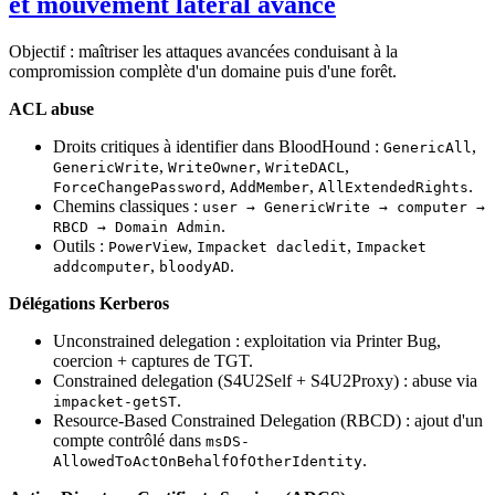
et mouvement latéral avancé
Objectif : maîtriser les attaques avancées conduisant à la
compromission complète d'un domaine puis d'une forêt.
ACL abuse
Droits critiques à identifier dans BloodHound :
,
GenericAll
,
,
,
GenericWrite
WriteOwner
WriteDACL
,
,
.
ForceChangePassword
AddMember
AllExtendedRights
Chemins classiques :
user → GenericWrite → computer →
.
RBCD → Domain Admin
Outils :
,
,
PowerView
Impacket dacledit
Impacket
,
.
addcomputer
bloodyAD
Délégations Kerberos
Unconstrained delegation : exploitation via Printer Bug,
coercion + captures de TGT.
Constrained delegation (S4U2Self + S4U2Proxy) : abuse via
.
impacket-getST
Resource-Based Constrained Delegation (RBCD) : ajout d'un
compte contrôlé dans
msDS-
.
AllowedToActOnBehalfOfOtherIdentity