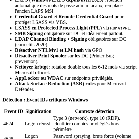
automatique des mots de passe admin locaux, remplace
l'ancien LAPS MSI.
Credential Guard
et
Remote Credential Guard
pour
protéger LSASS via VBS.
LSASS en Protected Process Light (PPL)
via
.
RunAsPPL
SMB Signing
obligatoire sur DC et idéalement partout.
LDAP Channel Binding + Signing
obligatoires sur DC
(correctifs 2020).
Désactiver NTLMv1 et LM hash
via GPO.
Désactiver Print Spooler
sur les DC (Printer Bug
prevention).
Nettoyer krbtgt
: rotation double tous les 6-12 mois via script
Microsoft officiel.
AppLocker ou WDAC
sur endpoints privilégiés.
Attack Surface Reduction (ASR) rules
pour Microsoft
Defender.
Détection : Event IDs critiques Windows
Event ID
Signification
Contexte détection
Type 3 (network), type 10 (RDP),
4624
Logon réussi
identifier comptes privilégiés hors
périmètre
Logon
Password spraying, brute force (volume
4625