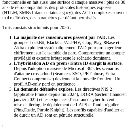
fonctionnelle en fait aussi une surface d'attaque massive : plus de 30
ans de rétrocompatibilité, des protocoles historiques exposés
(NTLM, SMBv1 dans certains legacy), des ACL complexes souvent
mal maîtrisées, des paramètres par défaut permissifs.
Trois constats structurants pour 2026 :
La majorité des ransomwares passent par l'AD.
Les
groupes LockBit, BlackCat/ALPHV, Clop, Play, 8Base et
Akira exploitent systématiquement l'AD pour propager leur
chiffrement sur l'ensemble du parc. Compromettre un compte
privilégié et extraire krbtgt reste le scénario dominant.
L'hybridation AD on-prem / Entra ID élargit la surface.
Depuis l'adoption massive de Microsoft 365, les scénarios
d'attaque cross-cloud (Seamless SSO, PRT abuse, Entra
Connect compromise) deviennent la nouvelle frontière. Un
profil AD-only perd en pertinence.
La demande défensive explose.
Les directives NIS 2
(applicable France depuis fin 2024), DORA (secteur financier,
janvier 2025) et les exigences d'assurance cyber forcent la
mise en tiering, le déploiement de LAPS et l'audit régulier
(PingCastle, Purple Knight). Les profils capables d'auditer et
de durcir un AD sont en pénurie structurelle.
ℹ️