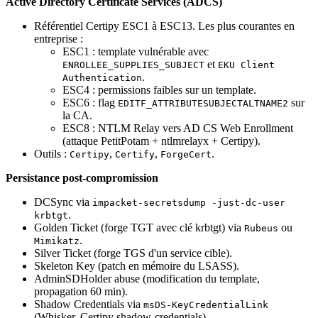
Active Directory Certificate Services (ADCS)
Référentiel Certipy ESC1 à ESC13. Les plus courantes en
entreprise :
ESC1 : template vulnérable avec
et
ENROLLEE_SUPPLIES_SUBJECT
EKU Client
.
Authentication
ESC4 : permissions faibles sur un template.
ESC6 : flag
sur
EDITF_ATTRIBUTESUBJECTALTNAME2
la CA.
ESC8 : NTLM Relay vers AD CS Web Enrollment
(attaque PetitPotam + ntlmrelayx + Certipy).
Outils :
,
,
.
Certipy
Certify
ForgeCert
Persistance post-compromission
DCSync via
impacket-secretsdump -just-dc-user
.
krbtgt
Golden Ticket (forge TGT avec clé krbtgt) via
ou
Rubeus
.
Mimikatz
Silver Ticket (forge TGS d'un service cible).
Skeleton Key (patch en mémoire du LSASS).
AdminSDHolder abuse (modification du template,
propagation 60 min).
Shadow Credentials via
msDS-KeyCredentialLink
(Whisker, Certipy shadow-credentials).