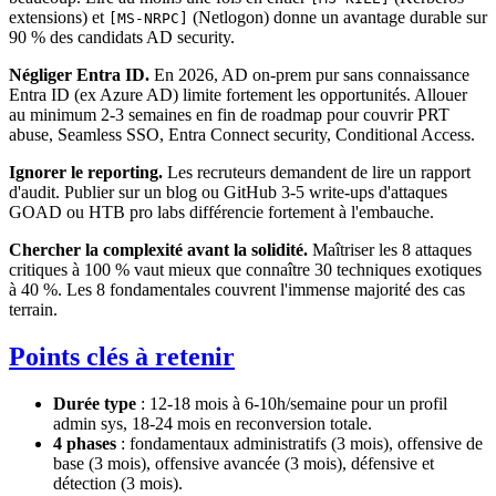
extensions) et
(Netlogon) donne un avantage durable sur
[MS-NRPC]
90 % des candidats AD security.
Négliger Entra ID.
En 2026, AD on-prem pur sans connaissance
Entra ID (ex Azure AD) limite fortement les opportunités. Allouer
au minimum 2-3 semaines en fin de roadmap pour couvrir PRT
abuse, Seamless SSO, Entra Connect security, Conditional Access.
Ignorer le reporting.
Les recruteurs demandent de lire un rapport
d'audit. Publier sur un blog ou GitHub 3-5 write-ups d'attaques
GOAD ou HTB pro labs différencie fortement à l'embauche.
Chercher la complexité avant la solidité.
Maîtriser les 8 attaques
critiques à 100 % vaut mieux que connaître 30 techniques exotiques
à 40 %. Les 8 fondamentales couvrent l'immense majorité des cas
terrain.
Points clés à retenir
Durée type
: 12-18 mois à 6-10h/semaine pour un profil
admin sys, 18-24 mois en reconversion totale.
4 phases
: fondamentaux administratifs (3 mois), offensive de
base (3 mois), offensive avancée (3 mois), défensive et
détection (3 mois).