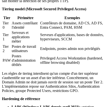
sait monter la détection de ses propres TTP).
Tiering model (Microsoft Secured Privileged Access)
Tier
Périmètre
Exemples
Tier
Assets contrôlant
Contrôleurs de domaine, AD CS, AD FS,
0
l'identité
Entra Connect, PAM, HSM
Serveurs et
Tier
Serveurs d'applications, bases de données,
applications
1
hyperviseurs, SCCM
métier
Tier
Postes de travail
Endpoints, postes admin non privilégiés
2
utilisateurs
Postes
Privileged Access Workstation (hardened,
PAW
d'administration
offline browsing disabled)
dédiés
Les règles de tiering interdisent qu'un compte d'un tier supérieur
s'authentifie sur un asset d'un tier inférieur. Concrètement, un
Domain Admin ne doit jamais ouvrir de session sur un poste Tier 2.
L'implémentation repose sur Authentication Silos, Authentication
Policies, groupe Protected Users, restrictions GPO.
Hardening de référence
LAPS (Windows LAPS depuis avril 2023)
: rotation