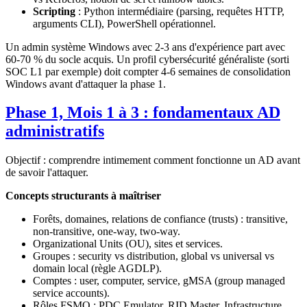
Scripting
: Python intermédiaire (parsing, requêtes HTTP,
arguments CLI), PowerShell opérationnel.
Un admin système Windows avec 2-3 ans d'expérience part avec
60-70 % du socle acquis. Un profil cybersécurité généraliste (sorti
SOC L1 par exemple) doit compter 4-6 semaines de consolidation
Windows avant d'attaquer la phase 1.
Phase 1, Mois 1 à 3 : fondamentaux AD
administratifs
Objectif : comprendre intimement comment fonctionne un AD avant
de savoir l'attaquer.
Concepts structurants à maîtriser
Forêts, domaines, relations de confiance (trusts) : transitive,
non-transitive, one-way, two-way.
Organizational Units (OU), sites et services.
Groupes : security vs distribution, global vs universal vs
domain local (règle AGDLP).
Comptes : user, computer, service, gMSA (group managed
service accounts).
Rôles FSMO : PDC Emulator, RID Master, Infrastructure