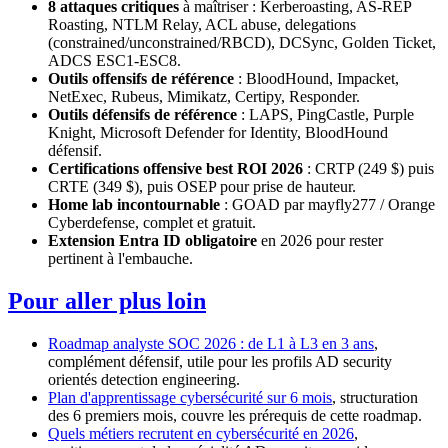
8 attaques critiques
à maîtriser : Kerberoasting, AS-REP
Roasting, NTLM Relay, ACL abuse, delegations
(constrained/unconstrained/RBCD), DCSync, Golden Ticket,
ADCS ESC1-ESC8.
Outils offensifs de référence
: BloodHound, Impacket,
NetExec, Rubeus, Mimikatz, Certipy, Responder.
Outils défensifs de référence
: LAPS, PingCastle, Purple
Knight, Microsoft Defender for Identity, BloodHound
défensif.
Certifications offensive best ROI 2026
: CRTP (249 $) puis
CRTE (349 $), puis OSEP pour prise de hauteur.
Home lab incontournable
: GOAD par mayfly277 / Orange
Cyberdefense, complet et gratuit.
Extension Entra ID obligatoire
en 2026 pour rester
pertinent à l'embauche.
Pour aller plus loin
Roadmap analyste SOC 2026 : de L1 à L3 en 3 ans
,
complément défensif, utile pour les profils AD security
orientés detection engineering.
Plan d'apprentissage cybersécurité sur 6 mois
, structuration
des 6 premiers mois, couvre les prérequis de cette roadmap.
Quels métiers recrutent en cybersécurité en 2026
,