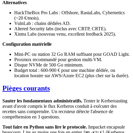
Alternatives
HackTheBox Pro Labs : Offshore, RastaLabs, Cybernetics
(~20 €/mois).
VulnLab : chains dédiées AD.
Altered Security labs (inclus avec CRTP, CRTE).
Xintra Labs (nouveau venu, excellent feedback 2025).
Configuration matérielle
Mini-PC ou station 32 Go RAM suffisant pour GOAD Light.
Proxmox recommandé pour gestion multi-VM.
Disque NVMe de 500 Go minimum.
Budget total : 600-900 € pour une machine dédiée, ou
location horaire sur AWS/Azure EC2 (plus cher sur la durée).
Pièges courants
Sauter les fondamentaux administratifs.
Tenter le Kerberoasting
avant d'avoir compris le flux Kerberos conduit à exécuter des
recettes sans comprendre. Un recruteur détecte l'absence de
compréhension en 3 questions.
Tout faire en Python sans lire le protocole.
Impacket encapsule
beaucoup. Lire au moins une fois en entier
(Kerberos
[MS-KILE]