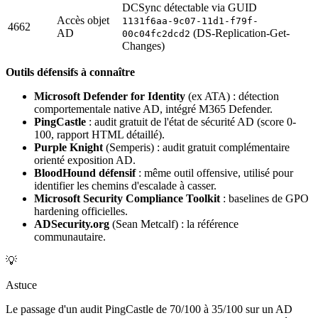
DCSync détectable via GUID
Accès objet
1131f6aa-9c07-11d1-f79f-
4662
AD
(DS-Replication-Get-
00c04fc2dcd2
Changes)
Outils défensifs à connaître
Microsoft Defender for Identity
(ex ATA) : détection
comportementale native AD, intégré M365 Defender.
PingCastle
: audit gratuit de l'état de sécurité AD (score 0-
100, rapport HTML détaillé).
Purple Knight
(Semperis) : audit gratuit complémentaire
orienté exposition AD.
BloodHound défensif
: même outil offensive, utilisé pour
identifier les chemins d'escalade à casser.
Microsoft Security Compliance Toolkit
: baselines de GPO
hardening officielles.
ADSecurity.org
(Sean Metcalf) : la référence
communautaire.
💡
Astuce
Le passage d'un audit PingCastle de 70/100 à 35/100 sur un AD