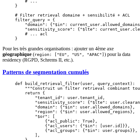
    # ...
}
# Filter retrieval domaine + sensibilité + ACL
filter_query 
=
 {
    "domain"
: {
"$in"
: current_user.allowed_domains
    "sensitivity_score"
: {
"$lte"
: current_user.cle
    # ... acl
}
Pour les très grandes organisations : ajouter un 4ème axe
géographique
(
) pour la data
region: ["EU", "US", "APAC"]
residency (RGPD, Schrems II, etc.).
Patterns de segmentation cumulés
def
 build_retrieval_filter
(user, query_context):
    """Construit un filter retrieval combinant tou
    return
 {
        "tenant_id"
: user.tenant_id,             
        "sensitivity_score"
: {
"$lte"
: user.clearan
        "domain"
: {
"$in"
: user.allowed_domains}, 
        "region"
: {
"$in"
: user.allowed_regions}, 
        "$or"
: [                                  
            {
"acl_public"
: 
True
},
            {
"acl_users"
: {
"$in"
: [user.id]}},
            {
"acl_groups"
: {
"$in"
: user.groups}},
        ],
    }