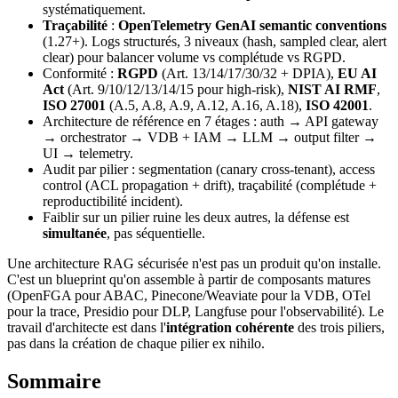
systématiquement.
Traçabilité
:
OpenTelemetry GenAI semantic conventions
(1.27+). Logs structurés, 3 niveaux (hash, sampled clear, alert
clear) pour balancer volume vs complétude vs RGPD.
Conformité :
RGPD
(Art. 13/14/17/30/32 + DPIA),
EU AI
Act
(Art. 9/10/12/13/14/15 pour high-risk),
NIST AI RMF
,
ISO 27001
(A.5, A.8, A.9, A.12, A.16, A.18),
ISO 42001
.
Architecture de référence en 7 étages : auth → API gateway
→ orchestrator → VDB + IAM → LLM → output filter →
UI → telemetry.
Audit par pilier : segmentation (canary cross-tenant), access
control (ACL propagation + drift), traçabilité (complétude +
reproductibilité incident).
Faiblir sur un pilier ruine les deux autres, la défense est
simultanée
, pas séquentielle.
Une architecture RAG sécurisée n'est pas un produit qu'on installe.
C'est un blueprint qu'on assemble à partir de composants matures
(OpenFGA pour ABAC, Pinecone/Weaviate pour la VDB, OTel
pour la trace, Presidio pour DLP, Langfuse pour l'observabilité). Le
travail d'architecte est dans l'
intégration cohérente
des trois piliers,
pas dans la création de chaque pilier ex nihilo.
Sommaire