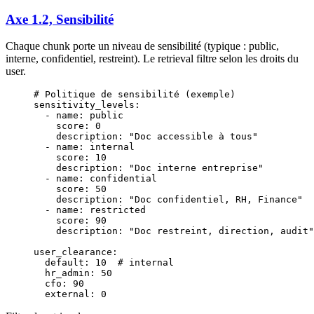
Axe 1.2, Sensibilité
Chaque chunk porte un niveau de sensibilité (typique : public,
interne, confidentiel, restreint). Le retrieval filtre selon les droits du
user.
# Politique de sensibilité (exemple)
sensitivity_levels
:
  - 
name
: 
public
    score
: 
0
    description
: 
"Doc accessible à tous"
  - 
name
: 
internal
    score
: 
10
    description
: 
"Doc interne entreprise"
  - 
name
: 
confidential
    score
: 
50
    description
: 
"Doc confidentiel, RH, Finance"
  - 
name
: 
restricted
    score
: 
90
    description
: 
"Doc restreint, direction, audit"
user_clearance
:
  default
: 
10
  # internal
  hr_admin
: 
50
  cfo
: 
90
  external
: 
0