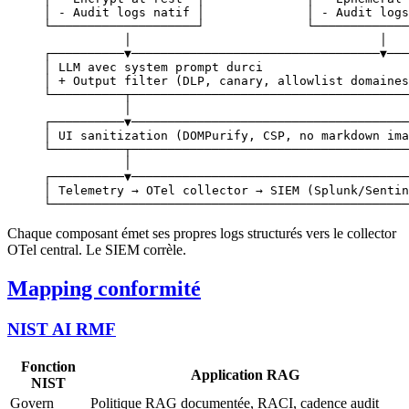
│ - Audit logs natif │              │ - Audit logs
└────────────────────┘              └─────────────
           │                                  │
┌──────────▼──────────────────────────────────▼───
│ LLM avec system prompt durci                    
│ + Output filter (DLP, canary, allowlist domaines
└──────────┬──────────────────────────────────────
           │
┌──────────▼──────────────────────────────────────
│ UI sanitization (DOMPurify, CSP, no markdown ima
└──────────┬──────────────────────────────────────
           │
┌──────────▼──────────────────────────────────────
│ Telemetry → OTel collector → SIEM (Splunk/Sentin
└─────────────────────────────────────────────────
Chaque composant émet ses propres logs structurés vers le collector
OTel central. Le SIEM corrèle.
Mapping conformité
NIST AI RMF
Fonction
Application RAG
NIST
Govern
Politique RAG documentée, RACI, cadence audit