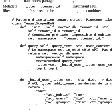
strict
dans index partagé
grand public
Metadata
Insuffisant seul,
filter: {tenant_id:
filter
sur recherche
toujours combiner
...}
# Pattern d'isolation tenant strict (Pinecone-like
class
 TenantScopedRAG
:
    def
 __init__
(self, vector_db, tenant_id: 
str
):
        self
.tenant_id 
=
 tenant_id
        # Connexion préfixée, impossible d'oublier
        self
.namespace 
=
 f
"tenant_
{
tenant_id
}
"
    def
 query
(self, query_text: 
str
, user_context:
        # Le namespace est injecté côté API. Pas d
        return
 self
.vector_db.query(
            namespace
=
self
.namespace,
            vector
=
embed(query_text),
            filter
=
self
._build_user_filter(user_co
            top_k
=
top_k,
        )
    def
 _build_user_filter
(self, ctx: 
dict
) -> 
dic
        # ACL filter additionnel au-dessus de la s
        return
 {
            "$or"
: [
                {
"acl_public"
: 
True
},
                {
"acl_users"
: {
"$in"
: [ctx[
"user_i
                {
"acl_groups"
: {
"$in"
: ctx[
"groups
            ]
        }