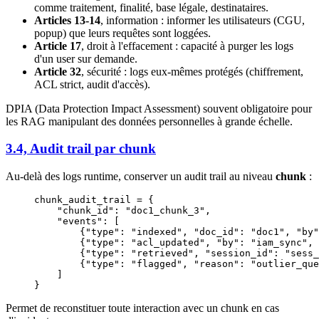
comme traitement, finalité, base légale, destinataires.
Articles 13-14
, information : informer les utilisateurs (CGU,
popup) que leurs requêtes sont loggées.
Article 17
, droit à l'effacement : capacité à purger les logs
d'un user sur demande.
Article 32
, sécurité : logs eux-mêmes protégés (chiffrement,
ACL strict, audit d'accès).
DPIA (Data Protection Impact Assessment) souvent obligatoire pour
les RAG manipulant des données personnelles à grande échelle.
3.4, Audit trail par chunk
Au-delà des logs runtime, conserver un audit trail au niveau
chunk
:
chunk_audit_trail 
=
 {
    "chunk_id"
: 
"doc1_chunk_3"
,
    "events"
: [
        {
"type"
: 
"indexed"
, 
"doc_id"
: 
"doc1"
, 
"by"
        {
"type"
: 
"acl_updated"
, 
"by"
: 
"iam_sync"
, 
        {
"type"
: 
"retrieved"
, 
"session_id"
: 
"sess_
        {
"type"
: 
"flagged"
, 
"reason"
: 
"outlier_que
    ]
}
Permet de reconstituer toute interaction avec un chunk en cas