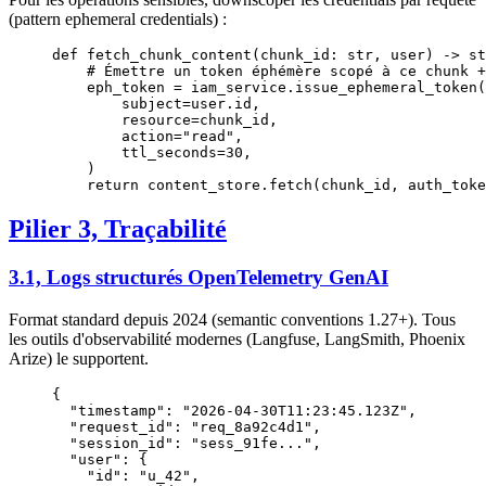
(pattern ephemeral credentials) :
def
 fetch_chunk_content
(chunk_id: 
str
, user) -> 
st
    # Émettre un token éphémère scopé à ce chunk +
    eph_token 
=
 iam_service.issue_ephemeral_token(
        subject
=
user.id,
        resource
=
chunk_id,
        action
=
"read"
,
        ttl_seconds
=
30
,
    )
    return
 content_store.fetch(chunk_id, 
auth_toke
Pilier 3, Traçabilité
3.1, Logs structurés OpenTelemetry GenAI
Format standard depuis 2024 (semantic conventions 1.27+). Tous
les outils d'observabilité modernes (Langfuse, LangSmith, Phoenix
Arize) le supportent.
{
  "timestamp"
: 
"2026-04-30T11:23:45.123Z"
,
  "request_id"
: 
"req_8a92c4d1"
,
  "session_id"
: 
"sess_91fe..."
,
  "user"
: {
    "id"
: 
"u_42"
,