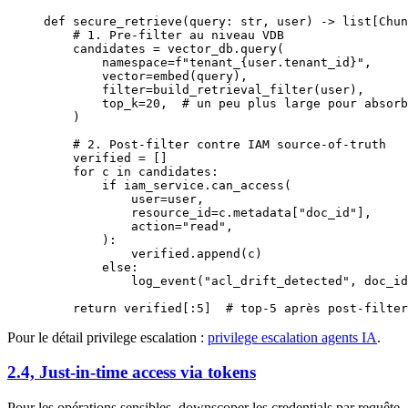
def
 secure_retrieve
(query: 
str
, user) -> list[Chun
    # 1. Pre-filter au niveau VDB
    candidates 
=
 vector_db.query(
        namespace
=
f
"tenant_
{
user.tenant_id
}
"
,
        vector
=
embed(query),
        filter
=
build_retrieval_filter(user),
        top_k
=
20
,  
# un peu plus large pour absorb
    )
    # 2. Post-filter contre IAM source-of-truth
    verified 
=
 []
    for
 c 
in
 candidates:
        if
 iam_service.can_access(
            user
=
user,
            resource_id
=
c.metadata[
"doc_id"
],
            action
=
"read"
,
        ):
            verified.append(c)
        else
:
            log_event(
"acl_drift_detected"
, 
doc_id
    return
 verified[:
5
]  
# top-5 après post-filter
Pour le détail privilege escalation :
privilege escalation agents IA
.
2.4, Just-in-time access via tokens
Pour les opérations sensibles, downscoper les credentials par requête