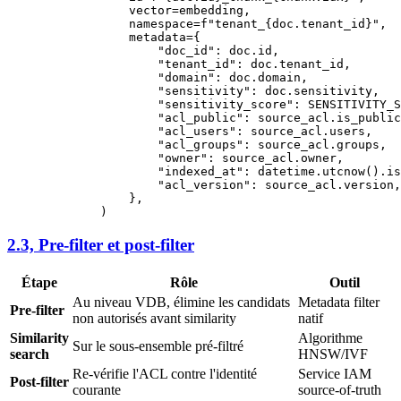
            vector
=
embedding,
            namespace
=
f
"tenant_
{
doc.tenant_id
}
"
,
            metadata
=
{
                "doc_id"
: doc.id,
                "tenant_id"
: doc.tenant_id,
                "domain"
: doc.domain,
                "sensitivity"
: doc.sensitivity,
                "sensitivity_score"
: 
SENSITIVITY_S
                "acl_public"
: source_acl.is_public
                "acl_users"
: source_acl.users,
                "acl_groups"
: source_acl.groups,
                "owner"
: source_acl.owner,
                "indexed_at"
: datetime.utcnow().is
                "acl_version"
: source_acl.version,
            },
        )
2.3, Pre-filter et post-filter
Étape
Rôle
Outil
Au niveau VDB, élimine les candidats
Metadata filter
Pre-filter
non autorisés avant similarity
natif
Similarity
Algorithme
Sur le sous-ensemble pré-filtré
search
HNSW/IVF
Re-vérifie l'ACL contre l'identité
Service IAM
Post-filter
courante
source-of-truth