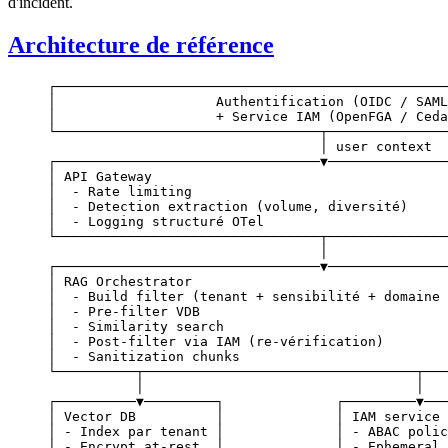
d'incident.
Architecture de référence
┌─────────────────────────────────────────────────
│                    Authentification (OIDC / SAML
│                    + Service IAM (OpenFGA / Ceda
└─────────────────────────────────┬───────────────
                                  │ user context
┌─────────────────────────────────▼───────────────
│ API Gateway                                     
│  - Rate limiting                                
│  - Detection extraction (volume, diversité)     
│  - Logging structuré OTel                       
└─────────────────────────────────┬───────────────
                                  │
┌─────────────────────────────────▼───────────────
│ RAG Orchestrator                                
│  - Build filter (tenant + sensibilité + domaine 
│  - Pre-filter VDB                               
│  - Similarity search                            
│  - Post-filter via IAM (re-vérification)        
│  - Sanitization chunks                          
└──────────┬──────────────────────────────────┬───
           │                                  │
┌──────────▼─────────┐              ┌─────────▼───
│ Vector DB          │              │ IAM service 
│ - Index par tenant │              │ - ABAC polic
│ - Encrypt at-rest  │              │ - Ephemeral 