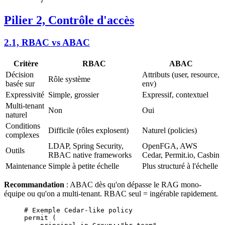
Pilier 2, Contrôle d'accès
2.1, RBAC vs ABAC
Critère
RBAC
ABAC
Décision
Attributs (user, resource,
Rôle système
basée sur
env)
Expressivité
Simple, grossier
Expressif, contextuel
Multi-tenant
Non
Oui
naturel
Conditions
Difficile (rôles explosent)
Naturel (policies)
complexes
LDAP, Spring Security,
OpenFGA, AWS
Outils
RBAC native frameworks
Cedar, Permit.io, Casbin
Maintenance
Simple à petite échelle
Plus structuré à l'échelle
Recommandation
: ABAC dès qu'on dépasse le RAG mono-
équipe ou qu'on a multi-tenant. RBAC seul = ingérable rapidement.
# Exemple Cedar-like policy
permit (