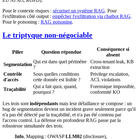
EU AI Act, RGPD).
Pour le contexte risques :
sécuriser un système RAG
. Pour
l'exfiltration côté output :
empêcher l'exfiltration via chatbot RAG
.
Pour le poisoning :
RAG poisoning
.
Le triptyque non-négociable
Conséquence si
Pilier
Question répondue
absent
Qui est dans quel périmètre
Cross-tenant leak, KB
Segmentation
?
extraction
Contrôle
Sous quelles conditions
Privilege escalation,
d'accès
cette donnée est lisible ?
ACL violations
Qui a fait quoi, quand,
Forensique impossible,
Traçabilité
pourquoi ?
conformité KO
Les trois sont
indépendants
mais leur défaillance se compose : un
bug de segmentation devient un incident grave seulement parce qu'il
n'a pas été détecté par la traçabilité, et n'a pas été contenu par
l'access control. La défense en profondeur RAG passe par la
robustesse simultanée des trois.
Info
, Mapping : OWASP
LLM02
(disclosure),