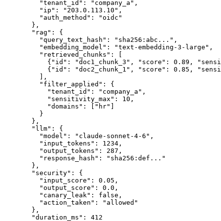
    "tenant_id"
: 
"company_a"
,
    "ip"
: 
"203.0.113.10"
,
    "auth_method"
: 
"oidc"
  },
  "rag"
: {
    "query_text_hash"
: 
"sha256:abc..."
,
    "embedding_model"
: 
"text-embedding-3-large"
,
    "retrieved_chunks"
: [
      {
"id"
: 
"doc1_chunk_3"
, 
"score"
: 
0.89
, 
"sensi
      {
"id"
: 
"doc2_chunk_1"
, 
"score"
: 
0.85
, 
"sensi
    ],
    "filter_applied"
: {
      "tenant_id"
: 
"company_a"
,
      "sensitivity_max"
: 
10
,
      "domains"
: [
"hr"
]
    }
  },
  "llm"
: {
    "model"
: 
"claude-sonnet-4-6"
,
    "input_tokens"
: 
1234
,
    "output_tokens"
: 
287
,
    "response_hash"
: 
"sha256:def..."
  },
  "security"
: {
    "input_score"
: 
0.05
,
    "output_score"
: 
0.0
,
    "canary_leak"
: 
false
,
    "action_taken"
: 
"allowed"
  },
  "duration_ms"
: 
412