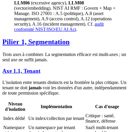
LLM06
(excessive agency),
LLM08
(vector/embedding). NIST AI RMF : Govern + Map +
Manage. ISO 27001 : A.5 (politique), A.8 (asset
management), A.9 (access control), A.12 (operations
security), A.16 (incident management). Cf.
audit
conformité NIST/ISO/EU AI Act
.
Pilier 1, Segmentation
Trois axes à combiner. La segmentation efficace est multi-axes ; un
seul axe ne suffit jamais.
Axe 1.1, Tenant
L'isolation entre tenants distincts est la frontière la plus critique. Un
tenant ne doit
jamais
voir les données d'un autre, indépendamment
de toute permission spécifique.
Niveau
Implémentation
Cas d'usage
d'isolation
Critique : santé,
Index dédié
Un index/collection par tenant
finance, défense
Namespace
Un namespace par tenant
SaaS multi-tenant