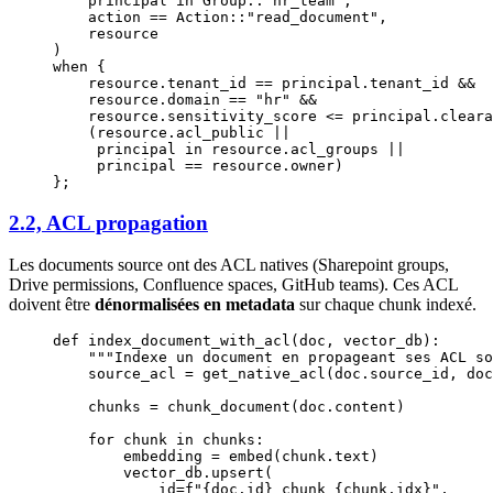
    principal in Group::"hr_team",
    action == Action::"read_document",
    resource
)
when {
    resource.tenant_id == principal.tenant_id &&
    resource.domain == "hr" &&
    resource.sensitivity_score <= principal.cleara
    (resource.acl_public ||
     principal in resource.acl_groups ||
     principal == resource.owner)
};
2.2, ACL propagation
Les documents source ont des ACL natives (Sharepoint groups,
Drive permissions, Confluence spaces, GitHub teams). Ces ACL
doivent être
dénormalisées en metadata
sur chaque chunk indexé.
def
 index_document_with_acl
(doc, vector_db):
    """Indexe un document en propageant ses ACL so
    source_acl 
=
 get_native_acl(doc.source_id, doc
    chunks 
=
 chunk_document(doc.content)
    for
 chunk 
in
 chunks:
        embedding 
=
 embed(chunk.text)
        vector_db.upsert(
            id
=
f
"
{
doc.id
}
_chunk_
{
chunk.idx
}
"
,