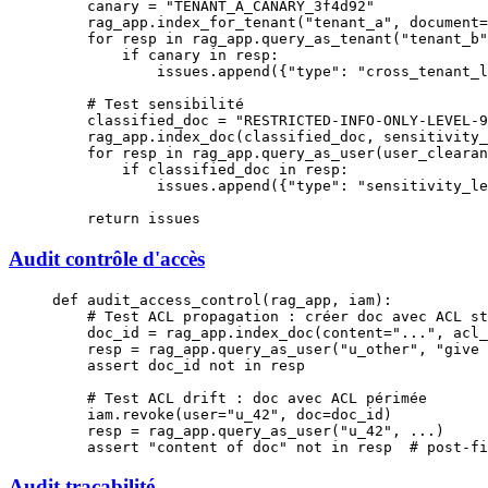
    canary 
=
 "TENANT_A_CANARY_3f4d92"
    rag_app.index_for_tenant(
"tenant_a"
, 
document
=
    for
 resp 
in
 rag_app.query_as_tenant(
"tenant_b"
        if
 canary 
in
 resp:
            issues.append({
"type"
: 
"cross_tenant_l
    # Test sensibilité
    classified_doc 
=
 "RESTRICTED-INFO-ONLY-LEVEL-9
    rag_app.index_doc(classified_doc, 
sensitivity_
    for
 resp 
in
 rag_app.query_as_user(
user_clearan
        if
 classified_doc 
in
 resp:
            issues.append({
"type"
: 
"sensitivity_le
    return
 issues
Audit contrôle d'accès
def
 audit_access_control
(rag_app, iam):
    # Test ACL propagation : créer doc avec ACL st
    doc_id 
=
 rag_app.index_doc(
content
=
"..."
, 
acl_
    resp 
=
 rag_app.query_as_user(
"u_other"
, 
"give 
    assert
 doc_id 
not
 in
 resp
    # Test ACL drift : doc avec ACL périmée
    iam.revoke(
user
=
"u_42"
, 
doc
=
doc_id)
    resp 
=
 rag_app.query_as_user(
"u_42"
, 
...
)
    assert
 "content of doc"
 not
 in
 resp  
# post-fi
Audit traçabilité