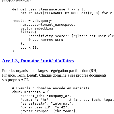
Filter de retrieval :
def
 get_user_clearance
(user) -> 
int
:
    return
 max
([
CLEARANCE_BY_ROLE
.get(r, 
0
) 
for
 r 
results 
=
 vdb.query(
    namespace
=
tenant_namespace,
    vector
=
embedding,
    filter
=
{
        "sensitivity_score"
: {
"$lte"
: get_user_cle
        # ... autres ACLs
    },
    top_k
=
10
,
)
Axe 1.3, Domaine / unité d'affaires
Pour les organisations larges, ségrégation par fonction (RH,
Finance, Tech, Legal). Chaque domaine a ses propres documents,
ses propres ACL.
# Exemple : domaine encodé en metadata
chunk_metadata 
=
 {
    "tenant_id"
: 
"company_a"
,
    "domain"
: 
"hr"
,         
# finance, tech, legal
    "sensitivity"
: 
"internal"
,
    "owner_user_id"
: 
"u_42"
,
    "owner_groups"
: [
"hr_team"
],