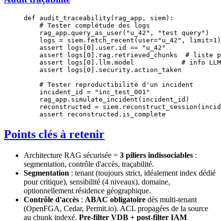
def
 audit_traceability
(rag_app, siem):
    # Tester complétude des logs
    rag_app.query_as_user(
"u_42"
, 
"test query"
)
    logs 
=
 siem.fetch_recent(
user
=
"u_42"
, 
limit
=
1
)
    assert
 logs[
0
].user.id 
==
 "u_42"
    assert
 logs[
0
].rag.retrieved_chunks  
# liste p
    assert
 logs[
0
].llm.model            
# info LLM
    assert
 logs[
0
].security.action_taken
    # Tester reproductibilité d'un incident
    incident_id 
=
 "inc_test_001"
    rag_app.simulate_incident(incident_id)
    reconstructed 
=
 siem.reconstruct_session(incid
    assert
 reconstructed.is_complete
Points clés à retenir
Architecture RAG sécurisée =
3 piliers indissociables
:
segmentation, contrôle d'accès, traçabilité.
Segmentation
: tenant (toujours strict, idéalement index dédié
pour critique), sensibilité (4 niveaux), domaine,
optionnellement résidence géographique.
Contrôle d'accès
:
ABAC obligatoire
dès multi-tenant
(OpenFGA, Cedar, Permit.io). ACL propagées de la source
au chunk indexé.
Pre-filter VDB + post-filter IAM