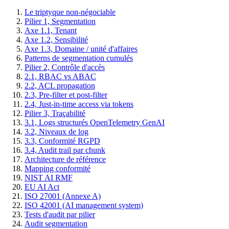
Le triptyque non-négociable
Pilier 1, Segmentation
Axe 1.1, Tenant
Axe 1.2, Sensibilité
Axe 1.3, Domaine / unité d'affaires
Patterns de segmentation cumulés
Pilier 2, Contrôle d'accès
2.1, RBAC vs ABAC
2.2, ACL propagation
2.3, Pre-filter et post-filter
2.4, Just-in-time access via tokens
Pilier 3, Traçabilité
3.1, Logs structurés OpenTelemetry GenAI
3.2, Niveaux de log
3.3, Conformité RGPD
3.4, Audit trail par chunk
Architecture de référence
Mapping conformité
NIST AI RMF
EU AI Act
ISO 27001 (Annexe A)
ISO 42001 (AI management system)
Tests d'audit par pilier
Audit segmentation