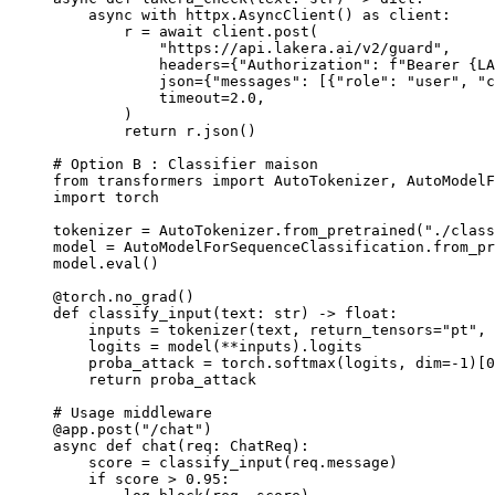
    async
 with
 httpx.AsyncClient() 
as
 client:
        r 
=
 await
 client.post(
            "https://api.lakera.ai/v2/guard"
,
            headers
=
{
"Authorization"
: 
f
"Bearer 
{LA
            json
=
{
"messages"
: [{
"role"
: 
"user"
, 
"c
            timeout
=
2.0
,
        )
        return
 r.json()
# Option B : Classifier maison
from
 transformers 
import
 AutoTokenizer, AutoModelF
import
 torch
tokenizer 
=
 AutoTokenizer.from_pretrained(
"./class
model 
=
 AutoModelForSequenceClassification.from_pr
model.eval()
@torch.no_grad
()
def
 classify_input
(text: 
str
) -> 
float
:
    inputs 
=
 tokenizer(text, 
return_tensors
=
"pt"
, 
    logits 
=
 model(
**
inputs).logits
    proba_attack 
=
 torch.softmax(logits, 
dim
=-
1
)[
0
    return
 proba_attack
# Usage middleware
@app.post
(
"/chat"
)
async
 def
 chat
(req: ChatReq):
    score 
=
 classify_input(req.message)
    if
 score 
>
 0.95
: