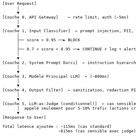
[User Request]

      │

      ▼

[Couche 0, API Gateway]    ← rate limit, auth (~5ms)

      │

      ▼

[Couche 1, Input Classifier]  ← prompt injection, PII, 
      │

      ├── score > 0.95 ──► BLOCK

      │

      ├── 0.7 < score < 0.95 ──► CONTINUE + log + alert
      │

      ▼

[Couche 2, System Prompt Durci]  ← instruction hierarch
      │

      ▼

[Couche 3, Modèle Principal LLM]  ← (~800ms)

      │

      ▼

[Couche 4, Output Filter]  ← sanitization, redaction PI
      │

      ▼

[Couche 5, LLM-as-Judge (conditionnel)]  ← cas sensible
      │  appelé seulement pour 5-10% trafic (actions cr
      ▼

[Response to User]

Total latence ajoutée : ~115ms (cas standard)
