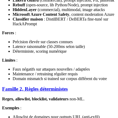
Lakera Guard
(commercial), prompt injection, PII, jailbreak
Rebuff
(open-source, lib Python/Node), prompt injection
HiddenLayer
(commercial), multimodal, image attacks
Microsoft Azure Content Safety
, content moderation Azure
Classifier maison
: DistilBERT / DeBERTa fine-tuné sur
HackAPrompt
Forces
:
Précision élevée sur classes connues
Latence raisonnable (50-200ms selon taille)
Déterministe, scoring numérique
Limites
:
Faux négatifs sur attaques nouvelles / adaptées
Maintenance / retraining régulier requis
Domain mismatch si trained sur corpus différent du votre
Famille 2, Règles déterministes
Regex, allowlist, blocklist, validateurs
non-ML.
Exemples
:
Allowlist de domaines pour outputs URL (anti-exfil)