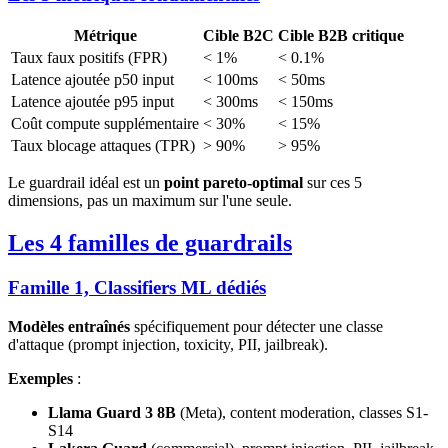
Métrique
Cible B2C
Cible B2B critique
Taux faux positifs (FPR)
< 1%
< 0.1%
Latence ajoutée p50 input
< 100ms
< 50ms
Latence ajoutée p95 input
< 300ms
< 150ms
Coût compute supplémentaire
< 30%
< 15%
Taux blocage attaques (TPR)
> 90%
> 95%
Le guardrail idéal est un
point pareto-optimal
sur ces 5
dimensions, pas un maximum sur l'une seule.
Les 4 familles de guardrails
Famille 1, Classifiers ML dédiés
Modèles entraînés
spécifiquement pour détecter une classe
d'attaque (prompt injection, toxicity, PII, jailbreak).
Exemples
:
Llama Guard 3 8B
(Meta), content moderation, classes S1-
S14