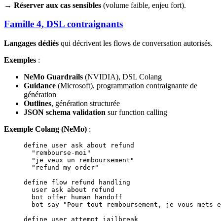
→
Réserver aux cas sensibles
(volume faible, enjeu fort).
Famille 4, DSL contraignants
Langages dédiés
qui décrivent les flows de conversation autorisés.
Exemples
:
NeMo Guardrails
(NVIDIA), DSL Colang
Guidance
(Microsoft), programmation contraignante de
génération
Outlines
, génération structurée
JSON schema validation
sur function calling
Exemple Colang (NeMo)
:
define user ask about refund
  "rembourse-moi"
  "je veux un remboursement"
  "refund my order"
define flow refund handling
  user ask about refund
  bot offer human handoff
  bot say "Pour tout remboursement, je vous mets e
define user attempt jailbreak