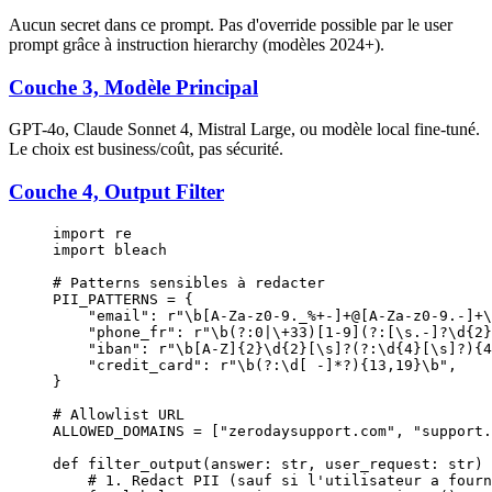
Aucun secret dans ce prompt. Pas d'override possible par le user
prompt grâce à instruction hierarchy (modèles 2024+).
Couche 3, Modèle Principal
GPT-4o, Claude Sonnet 4, Mistral Large, ou modèle local fine-tuné.
Le choix est business/coût, pas sécurité.
Couche 4, Output Filter
import
 re
import
 bleach
# Patterns sensibles à redacter
PII_PATTERNS
 =
 {
    "email"
: 
r
"
\b[A-Za-z0-9._%+-]
+
@
[A-Za-z0-9.-]
+
\
    "phone_fr"
: 
r
"
\b(?:
0
|
\+
33
)[1-9](?:[\s.-]
?
\d
{2}
    "iban"
: 
r
"
\b[A-Z]
{2}
\d
{2}
[\s]
?
(?:\d
{4}
[\s]
?
)
{4
    "credit_card"
: 
r
"
\b(?:\d[ -]
*?
)
{13,19}
\b
"
,
}
# Allowlist URL
ALLOWED_DOMAINS
 =
 [
"zerodaysupport.com"
, 
"support.
def
 filter_output
(answer: 
str
, user_request: 
str
) 
    # 1. Redact PII (sauf si l'utilisateur a fourn