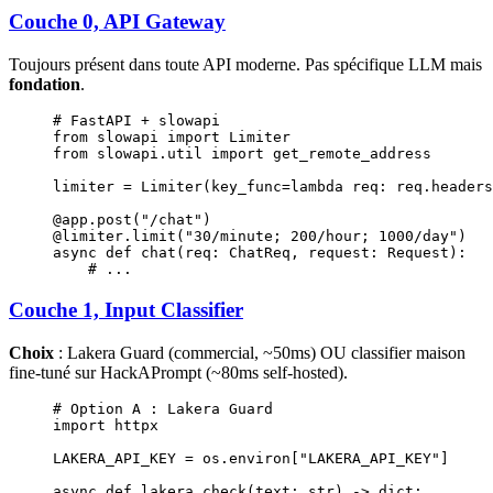
Couche 0, API Gateway
Toujours présent dans toute API moderne. Pas spécifique LLM mais
fondation
.
# FastAPI + slowapi
from
 slowapi 
import
 Limiter
from
 slowapi.util 
import
 get_remote_address
limiter 
=
 Limiter(
key_func
=lambda
 req: req.headers
@app.post
(
"/chat"
)
@limiter.limit
(
"30/minute; 200/hour; 1000/day"
)
async
 def
 chat
(req: ChatReq, request: Request):
    # ...
Couche 1, Input Classifier
Choix
: Lakera Guard (commercial, ~50ms) OU classifier maison
fine-tuné sur HackAPrompt (~80ms self-hosted).
# Option A : Lakera Guard
import
 httpx
LAKERA_API_KEY
 =
 os.environ[
"LAKERA_API_KEY"
]
async
 def
 lakera_check
(text: 
str
) -> 
dict
: