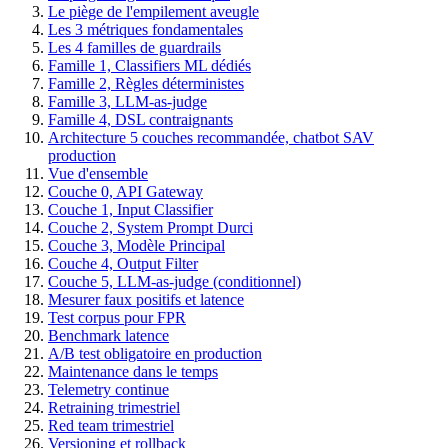
Le piège de l'empilement aveugle
Les 3 métriques fondamentales
Les 4 familles de guardrails
Famille 1, Classifiers ML dédiés
Famille 2, Règles déterministes
Famille 3, LLM-as-judge
Famille 4, DSL contraignants
Architecture 5 couches recommandée, chatbot SAV
production
Vue d'ensemble
Couche 0, API Gateway
Couche 1, Input Classifier
Couche 2, System Prompt Durci
Couche 3, Modèle Principal
Couche 4, Output Filter
Couche 5, LLM-as-judge (conditionnel)
Mesurer faux positifs et latence
Test corpus pour FPR
Benchmark latence
A/B test obligatoire en production
Maintenance dans le temps
Telemetry continue
Retraining trimestriel
Red team trimestriel
Versioning et rollback