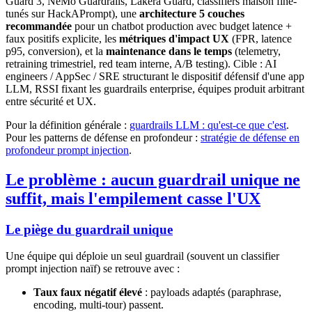
Guard 3, NeMo Guardrails, Lakera Guard, classifiers maison fine-
tunés sur HackAPrompt), une
architecture 5 couches
recommandée
pour un chatbot production avec budget latence +
faux positifs explicite, les
métriques d'impact UX
(FPR, latence
p95, conversion), et la
maintenance dans le temps
(telemetry,
retraining trimestriel, red team interne, A/B testing). Cible : AI
engineers / AppSec / SRE structurant le dispositif défensif d'une app
LLM, RSSI fixant les guardrails enterprise, équipes produit arbitrant
entre sécurité et UX.
Pour la définition générale :
guardrails LLM : qu'est-ce que c'est
.
Pour les patterns de défense en profondeur :
stratégie de défense en
profondeur prompt injection
.
Le problème : aucun guardrail unique ne
suffit, mais l'empilement casse l'UX
Le piège du guardrail unique
Une équipe qui déploie un seul guardrail (souvent un classifier
prompt injection naïf) se retrouve avec :
Taux faux négatif élevé
: payloads adaptés (paraphrase,
encoding, multi-tour) passent.