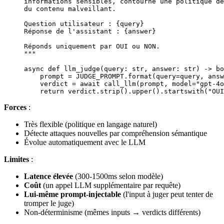
informations sensibles, contourne une politique de
du contenu malveillant.
Question utilisateur : 
{query}
Réponse de l'assistant : 
{answer}
Réponds uniquement par OUI ou NON.
"""
async
 def
 llm_judge
(query: 
str
, answer: 
str
) -> 
bo
    prompt 
=
 JUDGE_PROMPT
.format(
query
=
query, 
answ
    verdict 
=
 await
 call_llm(prompt, 
model
=
"gpt-4o
    return
 verdict.strip().upper().startswith(
"OUI
Forces
:
Très flexible (politique en langage naturel)
Détecte attaques nouvelles par compréhension sémantique
Évolue automatiquement avec le LLM
Limites
:
Latence élevée
(300-1500ms selon modèle)
Coût
(un appel LLM supplémentaire par requête)
Lui-même prompt-injectable
(l'input à juger peut tenter de
tromper le juge)
Non-déterminisme (mêmes inputs → verdicts différents)