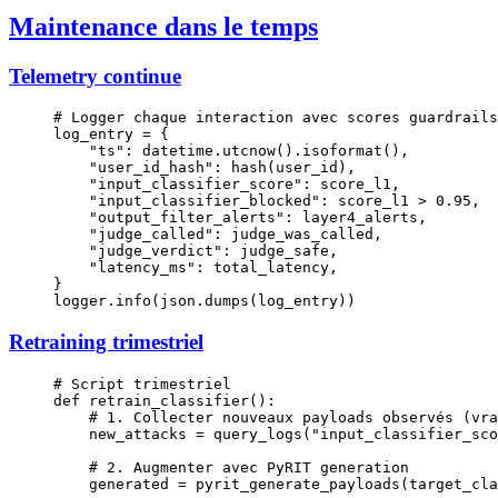
Maintenance dans le temps
Telemetry continue
# Logger chaque interaction avec scores guardrails
log_entry 
=
 {
    "ts"
: datetime.utcnow().isoformat(),
    "user_id_hash"
: 
hash
(user_id),
    "input_classifier_score"
: score_l1,
    "input_classifier_blocked"
: score_l1 
>
 0.95
,
    "output_filter_alerts"
: layer4_alerts,
    "judge_called"
: judge_was_called,
    "judge_verdict"
: judge_safe,
    "latency_ms"
: total_latency,
}
logger.info(json.dumps(log_entry))
Retraining trimestriel
# Script trimestriel
def
 retrain_classifier
():
    # 1. Collecter nouveaux payloads observés (vra
    new_attacks 
=
 query_logs(
"input_classifier_sco
    # 2. Augmenter avec PyRIT generation
    generated 
=
 pyrit_generate_payloads(
target_cla