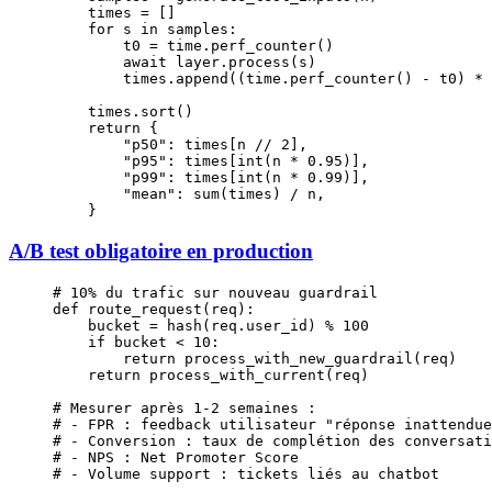
    times 
=
 []
    for
 s 
in
 samples:
        t0 
=
 time.perf_counter()
        await
 layer.process(s)
        times.append((time.perf_counter() 
-
 t0) 
*
 
    times.sort()
    return
 {
        "p50"
: times[n 
//
 2
],
        "p95"
: times[
int
(n 
*
 0.95
)],
        "p99"
: times[
int
(n 
*
 0.99
)],
        "mean"
: 
sum
(times) 
/
 n,
    }
A/B test obligatoire en production
# 10% du trafic sur nouveau guardrail
def
 route_request
(req):
    bucket 
=
 hash
(req.user_id) 
%
 100
    if
 bucket 
<
 10
:
        return
 process_with_new_guardrail(req)
    return
 process_with_current(req)
# Mesurer après 1-2 semaines :
# - FPR : feedback utilisateur "réponse inattendue
# - Conversion : taux de complétion des conversati
# - NPS : Net Promoter Score
# - Volume support : tickets liés au chatbot