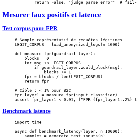
        return
 False
, 
"judge parse error"
  # fail-
Mesurer faux positifs et latence
Test corpus pour FPR
# Sample représentatif de requêtes légitimes
LEGIT_CORPUS
 =
 load_anonymized_logs(
n
=
1000
)
def
 measure_fpr
(guardrail_layer):
    blocks 
=
 0
    for
 msg 
in
 LEGIT_CORPUS
:
        if
 guardrail_layer.would_block(msg):
            blocks 
+=
 1
    fpr 
=
 blocks 
/
 len
(
LEGIT_CORPUS
)
    return
 fpr
# Cible : < 1% pour B2C
fpr_layer1 
=
 measure_fpr(input_classifier)
assert
 fpr_layer1 
<
 0.01
, 
f
"FPR 
{
fpr_layer1
:.2%
}
 t
Benchmark latence
import
 time
async
 def
 benchmark_latency
(layer, n
=
10000
):
    samples 
=
 generate_test_inputs(n)