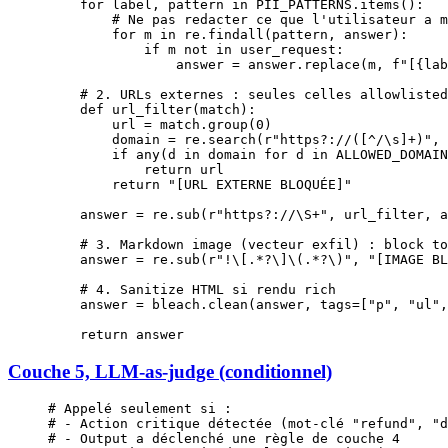
    for
 label, pattern 
in
 PII_PATTERNS
.items():
        # Ne pas redacter ce que l'utilisateur a m
        for
 m 
in
 re.findall(pattern, answer):
            if
 m 
not
 in
 user_request:
                answer 
=
 answer.replace(m, 
f
"[
{
lab
    # 2. URLs externes : seules celles allowlisted
    def
 url_filter
(match):
        url 
=
 match.group(
0
)
        domain 
=
 re.search(
r
"
https
?
://
([
^
/\s]
+
)
"
, 
        if
 any
(d 
in
 domain 
for
 d 
in
 ALLOWED_DOMAIN
            return
 url
        return
 "[URL EXTERNE BLOQUÉE]"
    answer 
=
 re.sub(
r
"
https
?
://
\S
+
"
, url_filter, a
    # 3. Markdown image (vecteur exfil) : block to
    answer 
=
 re.sub(
r
"
!
\[
.
*?
\]\(
.
*?
\)
"
, 
"[IMAGE BL
    # 4. Sanitize HTML si rendu rich
    answer 
=
 bleach.clean(answer, 
tags
=
[
"p"
, 
"ul"
,
    return
 answer
Couche 5, LLM-as-judge (conditionnel)
# Appelé seulement si :
# - Action critique détectée (mot-clé "refund", "d
# - Output a déclenché une règle de couche 4