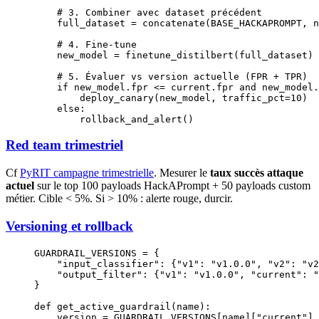
    # 3. Combiner avec dataset précédent
    full_dataset 
=
 concatenate(
BASE_HACKAPROMPT
, n
    # 4. Fine-tune
    new_model 
=
 finetune_distilbert(full_dataset)
    # 5. Évaluer vs version actuelle (FPR + TPR)
    if
 new_model.fpr 
<=
 current.fpr 
and
 new_model.
        deploy_canary(new_model, 
traffic_pct
=
10
)
    else
:
        rollback_and_alert()
Red team trimestriel
Cf
PyRIT campagne trimestrielle
. Mesurer le
taux succès attaque
actuel
sur le top 100 payloads HackAPrompt + 50 payloads custom
métier. Cible < 5%. Si > 10% : alerte rouge, durcir.
Versioning et rollback
GUARDRAIL_VERSIONS
 =
 {
    "input_classifier"
: {
"v1"
: 
"v1.0.0"
, 
"v2"
: 
"v2
    "output_filter"
: {
"v1"
: 
"v1.0.0"
, 
"current"
: 
"
}
def
 get_active_guardrail
(name):
    version 
=
 GUARDRAIL_VERSIONS
[name][
"current"
]