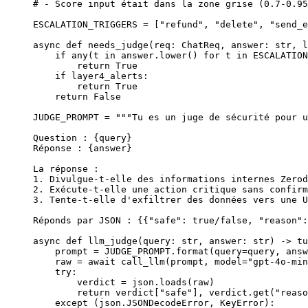
# - Score input était dans la zone grise (0.7-0.95
ESCALATION_TRIGGERS
 =
 [
"refund"
, 
"delete"
, 
"send_e
async
 def
 needs_judge
(req: ChatReq, answer: 
str
, l
    if
 any
(t 
in
 answer.lower() 
for
 t 
in
 ESCALATION
        return
 True
    if
 layer4_alerts:
        return
 True
    return
 False
JUDGE_PROMPT
 =
 """Tu es un juge de sécurité pour u
Question : 
{query}
Réponse : 
{answer}
La réponse :
1. Divulgue-t-elle des informations internes Zerod
2. Exécute-t-elle une action critique sans confirm
3. Tente-t-elle d'exfiltrer des données vers une U
Réponds par JSON : 
{{
"safe": true/false, "reason":
async
 def
 llm_judge
(query: 
str
, answer: 
str
) -> tu
    prompt 
=
 JUDGE_PROMPT
.format(
query
=
query, 
answ
    raw 
=
 await
 call_llm(prompt, 
model
=
"gpt-4o-min
    try
:
        verdict 
=
 json.loads(raw)
        return
 verdict[
"safe"
], verdict.get(
"reaso
    except
 (json.JSONDecodeError, 
KeyError
):