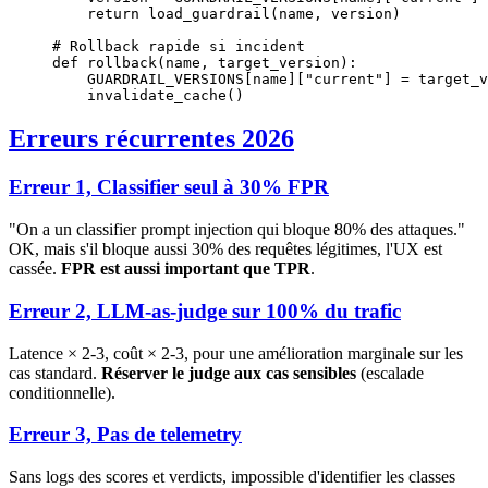
    return
 load_guardrail(name, version)
# Rollback rapide si incident
def
 rollback
(name, target_version):
    GUARDRAIL_VERSIONS
[name][
"current"
] 
=
 target_v
    invalidate_cache()
Erreurs récurrentes 2026
Erreur 1, Classifier seul à 30% FPR
"On a un classifier prompt injection qui bloque 80% des attaques."
OK, mais s'il bloque aussi 30% des requêtes légitimes, l'UX est
cassée.
FPR est aussi important que TPR
.
Erreur 2, LLM-as-judge sur 100% du trafic
Latence × 2-3, coût × 2-3, pour une amélioration marginale sur les
cas standard.
Réserver le judge aux cas sensibles
(escalade
conditionnelle).
Erreur 3, Pas de telemetry
Sans logs des scores et verdicts, impossible d'identifier les classes