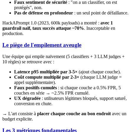
Faux sentiment de sécurité
: "on a un classifier, on est
protégés", non.
Pas de défense en profondeur
: un seul point de défaillance.
HackAPrompt 1.0 (2023, 600k payloads) a montré :
avec 1
guardrail naïf, taux succès attaque ~70%
. Inacceptable en
production.
Le piège de l'empilement aveugle
Une équipe qui empile naïvement (5 classifiers + 3 LLM judges +
10 règles) se retrouve avec :
Latence p95 multipliée par 3-5×
(ajout chaque couche).
Coût compute multiplié par 2-3×
(chaque LLM judge =
appel supplémentaire).
Faux positifs cumulés
: si chaque couche a 0.5% FPR, 5
couches en série → ~2.5% FPR cumulé.
UX dégradée
: utilisateurs légitimes bloqués, support saturé,
conversion en chute.
→ L'art consiste à
placer chaque couche au bon endroit
avec un
budget explicite.
Les 3 métriques fondamentales