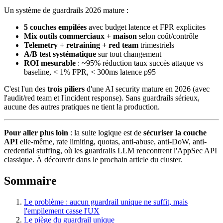
Un système de guardrails 2026 mature :
5 couches empilées
avec budget latence et FPR explicites
Mix outils commerciaux + maison
selon coût/contrôle
Telemetry + retraining + red team
trimestriels
A/B test systématique
sur tout changement
ROI mesurable
: ~95% réduction taux succès attaque vs
baseline, < 1% FPR, < 300ms latence p95
C'est l'un des
trois piliers
d'une AI security mature en 2026 (avec
l'audit/red team et l'incident response). Sans guardrails sérieux,
aucune des autres pratiques ne tient la production.
Pour aller plus loin
: la suite logique est de
sécuriser la couche
API
elle-même, rate limiting, quotas, anti-abuse, anti-DoW, anti-
credential stuffing, où les guardrails LLM rencontrent l'AppSec API
classique. À découvrir dans le prochain article du cluster.
Sommaire
Le problème : aucun guardrail unique ne suffit, mais
l'empilement casse l'UX
Le piège du guardrail unique