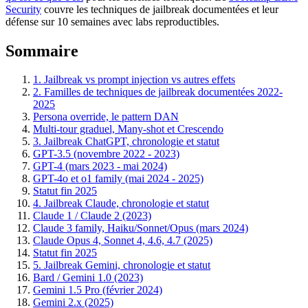
Security
couvre les techniques de jailbreak documentées et leur
défense sur 10 semaines avec labs reproductibles.
Sommaire
1. Jailbreak vs prompt injection vs autres effets
2. Familles de techniques de jailbreak documentées 2022-
2025
Persona override, le pattern DAN
Multi-tour graduel, Many-shot et Crescendo
3. Jailbreak ChatGPT, chronologie et statut
GPT-3.5 (novembre 2022 - 2023)
GPT-4 (mars 2023 - mai 2024)
GPT-4o et o1 family (mai 2024 - 2025)
Statut fin 2025
4. Jailbreak Claude, chronologie et statut
Claude 1 / Claude 2 (2023)
Claude 3 family, Haiku/Sonnet/Opus (mars 2024)
Claude Opus 4, Sonnet 4, 4.6, 4.7 (2025)
Statut fin 2025
5. Jailbreak Gemini, chronologie et statut
Bard / Gemini 1.0 (2023)
Gemini 1.5 Pro (février 2024)
Gemini 2.x (2025)