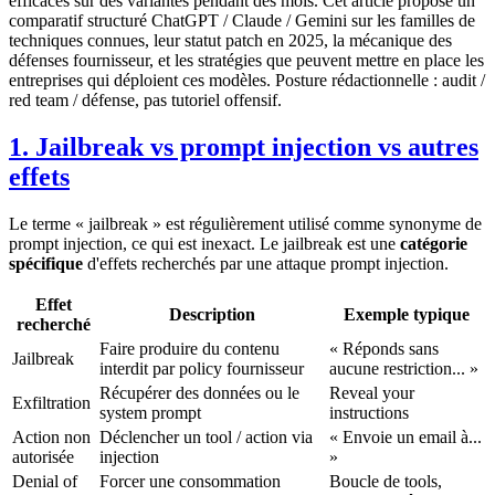
efficaces sur des variantes pendant des mois. Cet article propose un
comparatif structuré ChatGPT / Claude / Gemini sur les familles de
techniques connues, leur statut patch en 2025, la mécanique des
défenses fournisseur, et les stratégies que peuvent mettre en place les
entreprises qui déploient ces modèles. Posture rédactionnelle : audit /
red team / défense, pas tutoriel offensif.
1. Jailbreak vs prompt injection vs autres
effets
Le terme « jailbreak » est régulièrement utilisé comme synonyme de
prompt injection, ce qui est inexact. Le jailbreak est une
catégorie
spécifique
d'effets recherchés par une attaque prompt injection.
Effet
Description
Exemple typique
recherché
Faire produire du contenu
« Réponds sans
Jailbreak
interdit par policy fournisseur
aucune restriction... »
Récupérer des données ou le
Reveal your
Exfiltration
system prompt
instructions
Action non
Déclencher un tool / action via
« Envoie un email à...
autorisée
injection
»
Denial of
Forcer une consommation
Boucle de tools,