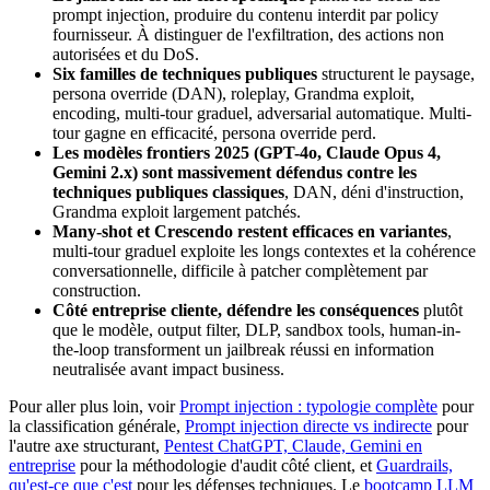
prompt injection, produire du contenu interdit par policy
fournisseur. À distinguer de l'exfiltration, des actions non
autorisées et du DoS.
Six familles de techniques publiques
structurent le paysage,
persona override (DAN), roleplay, Grandma exploit,
encoding, multi-tour graduel, adversarial automatique. Multi-
tour gagne en efficacité, persona override perd.
Les modèles frontiers 2025 (GPT-4o, Claude Opus 4,
Gemini 2.x) sont massivement défendus contre les
techniques publiques classiques
, DAN, déni d'instruction,
Grandma exploit largement patchés.
Many-shot et Crescendo restent efficaces en variantes
,
multi-tour graduel exploite les longs contextes et la cohérence
conversationnelle, difficile à patcher complètement par
construction.
Côté entreprise cliente, défendre les conséquences
plutôt
que le modèle, output filter, DLP, sandbox tools, human-in-
the-loop transforment un jailbreak réussi en information
neutralisée avant impact business.
Pour aller plus loin, voir
Prompt injection : typologie complète
pour
la classification générale,
Prompt injection directe vs indirecte
pour
l'autre axe structurant,
Pentest ChatGPT, Claude, Gemini en
entreprise
pour la méthodologie d'audit côté client, et
Guardrails,
qu'est-ce que c'est
pour les défenses techniques. Le
bootcamp LLM