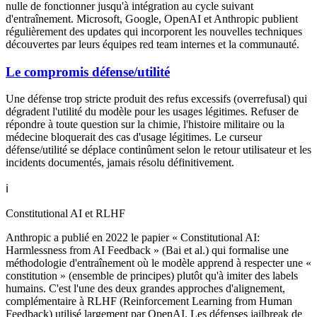
nulle de fonctionner jusqu'à intégration au cycle suivant
d'entraînement. Microsoft, Google, OpenAI et Anthropic publient
régulièrement des updates qui incorporent les nouvelles techniques
découvertes par leurs équipes red team internes et la communauté.
Le compromis défense/utilité
Une défense trop stricte produit des refus excessifs (overrefusal) qui
dégradent l'utilité du modèle pour les usages légitimes. Refuser de
répondre à toute question sur la chimie, l'histoire militaire ou la
médecine bloquerait des cas d'usage légitimes. Le curseur
défense/utilité se déplace continûment selon le retour utilisateur et les
incidents documentés, jamais résolu définitivement.
ℹ️
Constitutional AI et RLHF
Anthropic a publié en 2022 le papier « Constitutional AI:
Harmlessness from AI Feedback » (Bai et al.) qui formalise une
méthodologie d'entraînement où le modèle apprend à respecter une «
constitution » (ensemble de principes) plutôt qu'à imiter des labels
humains. C'est l'une des deux grandes approches d'alignement,
complémentaire à RLHF (Reinforcement Learning from Human
Feedback) utilisé largement par OpenAI. Les défenses jailbreak de