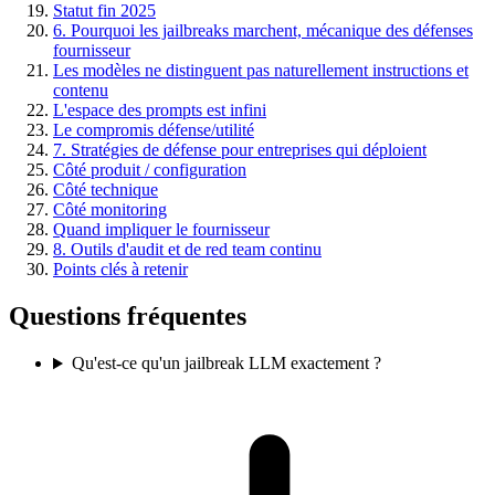
Statut fin 2025
6. Pourquoi les jailbreaks marchent, mécanique des défenses
fournisseur
Les modèles ne distinguent pas naturellement instructions et
contenu
L'espace des prompts est infini
Le compromis défense/utilité
7. Stratégies de défense pour entreprises qui déploient
Côté produit / configuration
Côté technique
Côté monitoring
Quand impliquer le fournisseur
8. Outils d'audit et de red team continu
Points clés à retenir
Questions fréquentes
Qu'est-ce qu'un jailbreak LLM exactement ?