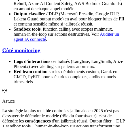
Rebuff, Azure AI Content Safety, AWS Bedrock Guardrails)
en amont de chaque appel modèle.
Output classifier / DLP
(Microsoft Presidio, Google DLP,
Lakera Guard output mode) en aval pour bloquer fuites de PII
et contenu sensible même si jailbreak réussit.
Sandbox tools
, function calling avec scopes minimaux,
human-in-the-loop sur actions destructives. Voir
Auditer un
agent IA connecté
.
Côté monitoring
Logs d'interactions
centralisés (Langfuse, LangSmith, Arize
Phoenix) avec alerting sur patterns anormaux.
Red team continu
sur les déploiements custom, Garak en
CI/CD, PyRIT pour scénarios complexes, audits manuels
trimestriels.
💡
Astuce
La stratégie la plus rentable contre les jailbreaks en 2025 n'est pas
d'essayer de défendre le modèle (rôle du fournisseur), c'est de
défendre les
conséquences
d'un jailbreak réussi. Output filter + DLP
+ sandbox tools + human-in-the-loop sur actions transforment une