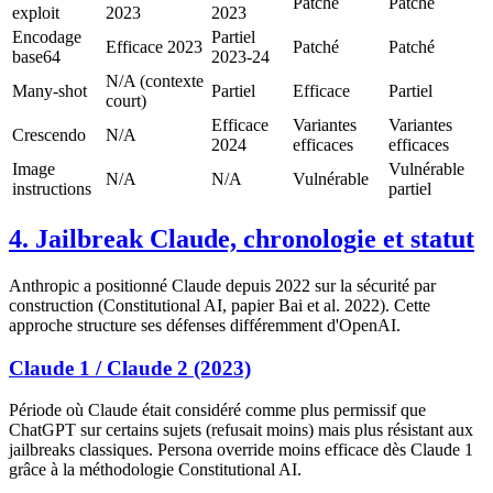
Patché
Patché
exploit
2023
2023
Encodage
Partiel
Efficace 2023
Patché
Patché
base64
2023-24
N/A (contexte
Many-shot
Partiel
Efficace
Partiel
court)
Efficace
Variantes
Variantes
Crescendo
N/A
2024
efficaces
efficaces
Image
Vulnérable
N/A
N/A
Vulnérable
instructions
partiel
4. Jailbreak Claude, chronologie et statut
Anthropic a positionné Claude depuis 2022 sur la sécurité par
construction (Constitutional AI, papier Bai et al. 2022). Cette
approche structure ses défenses différemment d'OpenAI.
Claude 1 / Claude 2 (2023)
Période où Claude était considéré comme plus permissif que
ChatGPT sur certains sujets (refusait moins) mais plus résistant aux
jailbreaks classiques. Persona override moins efficace dès Claude 1
grâce à la méthodologie Constitutional AI.