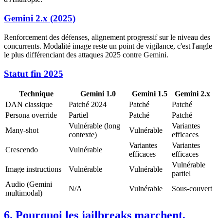
Gemini 2.x (2025)
Renforcement des défenses, alignement progressif sur le niveau des
concurrents. Modalité image reste un point de vigilance, c'est l'angle
le plus différenciant des attaques 2025 contre Gemini.
Statut fin 2025
Technique
Gemini 1.0
Gemini 1.5
Gemini 2.x
DAN classique
Patché 2024
Patché
Patché
Persona override
Partiel
Patché
Patché
Vulnérable (long
Variantes
Many-shot
Vulnérable
contexte)
efficaces
Variantes
Variantes
Crescendo
Vulnérable
efficaces
efficaces
Vulnérable
Image instructions
Vulnérable
Vulnérable
partiel
Audio (Gemini
N/A
Vulnérable
Sous-couvert
multimodal)
6. Pourquoi les jailbreaks marchent,