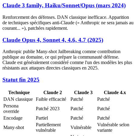
Claude 3 family, Haiku/Sonnet/Opus (mars 2024)
Renforcement des défenses. DAN classique inefficace. Apparition
de techniques spécifiques anti-Claude (« Anthropic ne sera jamais au
courant... »), patchées rapidement.
Claude Opus 4, Sonnet 4, 4.6, 4.7 (2025)
Anthropic publie Many-shot Jailbreaking comme contribution
publique au domaine, ce qui prépare la communauté défense.
Claude est généralement considéré comme l'un des modèles les plus
résistants aux attaques directes classiques en 2025.
Statut fin 2025
Technique
Claude 2
Claude 3
Claude 4.x
DAN classique
Faible efficacité
Patché
Patché
Persona
Patché 2023
Patché
Patché
override
Encodage
Partiel
Patché
Patché
Partiellement
Vulnérable selon
Many-shot
Vulnérable
vulnérable
variante