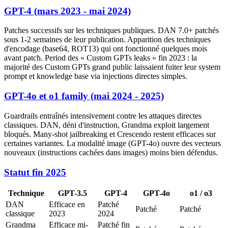
GPT-4 (mars 2023 - mai 2024)
Patches successifs sur les techniques publiques. DAN 7.0+ patchés
sous 1-2 semaines de leur publication. Apparition des techniques
d'encodage (base64, ROT13) qui ont fonctionné quelques mois
avant patch. Period des « Custom GPTs leaks » fin 2023 : la
majorité des Custom GPTs grand public laissaient fuiter leur system
prompt et knowledge base via injections directes simples.
GPT-4o et o1 family (mai 2024 - 2025)
Guardrails entraînés intensivement contre les attaques directes
classiques. DAN, déni d'instruction, Grandma exploit largement
bloqués. Many-shot jailbreaking et Crescendo restent efficaces sur
certaines variantes. La modalité image (GPT-4o) ouvre des vecteurs
nouveaux (instructions cachées dans images) moins bien défendus.
Statut fin 2025
Technique
GPT-3.5
GPT-4
GPT-4o
o1 / o3
DAN
Efficace en
Patché
Patché
Patché
classique
2023
2024
Grandma
Efficace mi-
Patché fin