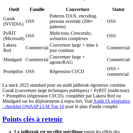
Outil
Famille
Couverture
Statut
Patterns DAN, encoding,
Garak
OSS
persona override (200+
OSS
(NVIDIA)
patterns)
PyRIT
Multi-tour, Crescendo,
OSS
OSS
(Microsoft)
scénarios complexes
Lakera
Couverture large + mise à
Commercial
Commercial
Red
jour continue
Couverture large +
Mindgard
Commercial
Commercial
agents/RAG
OSS +
Promptfoo
OSS
Régression CI/CD
commercial
La stack 2025 standard pour un audit jailbreak rigoureux combine
Garak (couverture large techniques publiques) + PyRIT (multi-tour)
+ Promptfoo (régression CI/CD), complétée par Lakera Red ou
Mindgard sur les déploiements à enjeu fort. Voir
Audit IA générative
: checklist OWASP LLM Top 10
pour le plan d'audit complet.
Points clés à retenir
Le jailbreak est un effet spécifique
parmi les effets des