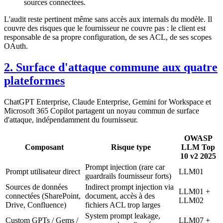
sources connectées.
L'audit reste pertinent même sans accès aux internals du modèle. Il
couvre des risques que le fournisseur ne couvre pas : le client est
responsable de sa propre configuration, de ses ACL, de ses scopes
OAuth.
2. Surface d'attaque commune aux quatre
plateformes
ChatGPT Enterprise, Claude Enterprise, Gemini for Workspace et
Microsoft 365 Copilot partagent un noyau commun de surface
d'attaque, indépendamment du fournisseur.
OWASP
Composant
Risque type
LLM Top
10 v2 2025
Prompt injection (rare car
Prompt utilisateur direct
LLM01
guardrails fournisseur forts)
Sources de données
Indirect prompt injection via
LLM01 +
connectées (SharePoint,
document, accès à des
LLM02
Drive, Confluence)
fichiers ACL trop larges
System prompt leakage,
Custom GPTs / Gems /
LLM07 +