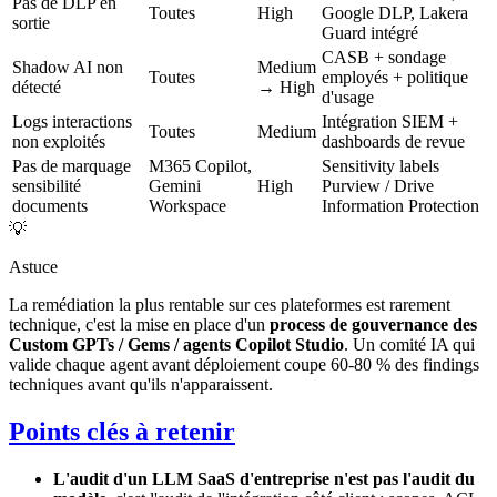
Pas de DLP en
Toutes
High
Google DLP, Lakera
sortie
Guard intégré
CASB + sondage
Shadow AI non
Medium
Toutes
employés + politique
détecté
→ High
d'usage
Logs interactions
Intégration SIEM +
Toutes
Medium
non exploités
dashboards de revue
Pas de marquage
M365 Copilot,
Sensitivity labels
sensibilité
Gemini
High
Purview / Drive
documents
Workspace
Information Protection
💡
Astuce
La remédiation la plus rentable sur ces plateformes est rarement
technique, c'est la mise en place d'un
process de gouvernance des
Custom GPTs / Gems / agents Copilot Studio
. Un comité IA qui
valide chaque agent avant déploiement coupe 60-80 % des findings
techniques avant qu'ils n'apparaissent.
Points clés à retenir
L'audit d'un LLM SaaS d'entreprise n'est pas l'audit du