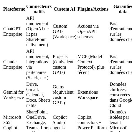
Connecteurs
Garantie
Plateforme
Custom AI
Plugins/Actions
natifs
data
API
uniquement
Pas
Custom
Actions via
ChatGPT
(OpenAI ne
d'entraînem
GPTs
OpenAPI
Enterprise
lit pas
sur les
(Workspace)
schemas
SharePoint
données cli
nativement)
API
uniquement,
Projects
MCP (Model
Pas
Claude
intégrations
(équivalent
Context
d'entraînem
Enterprise
via
custom
Protocol), plus
sur les
partenaires
GPTs)
récent
données cli
(Slack, etc.)
Drive,
Données
Gems
Gmail,
chiffrées,
Gemini for
(équivalent
Extensions
Calendar,
conservées
Workspace
custom
Workspace
Docs, Sheets
dans Googl
GPTs)
natifs
Cloud
SharePoint,
Données
Microsoft
OneDrive,
Copilot
Copilot
isolées par
365
Exchange,
Studio
connectors +
tenant
Copilot
Teams, Loop
agents
Power Platform
Microsoft