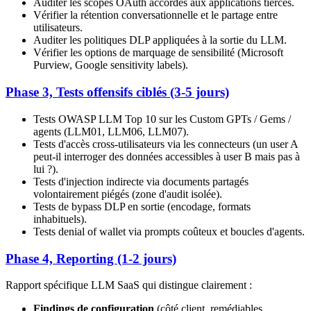
Auditer les scopes OAuth accordés aux applications tierces.
Vérifier la rétention conversationnelle et le partage entre
utilisateurs.
Auditer les politiques DLP appliquées à la sortie du LLM.
Vérifier les options de marquage de sensibilité (Microsoft
Purview, Google sensitivity labels).
Phase 3, Tests offensifs ciblés (3-5 jours)
Tests OWASP LLM Top 10 sur les Custom GPTs / Gems /
agents (LLM01, LLM06, LLM07).
Tests d'accès cross-utilisateurs via les connecteurs (un user A
peut-il interroger des données accessibles à user B mais pas à
lui ?).
Tests d'injection indirecte via documents partagés
volontairement piégés (zone d'audit isolée).
Tests de bypass DLP en sortie (encodage, formats
inhabituels).
Tests denial of wallet via prompts coûteux et boucles d'agents.
Phase 4, Reporting (1-2 jours)
Rapport spécifique LLM SaaS qui distingue clairement :
Findings de configuration
(côté client, remédiables