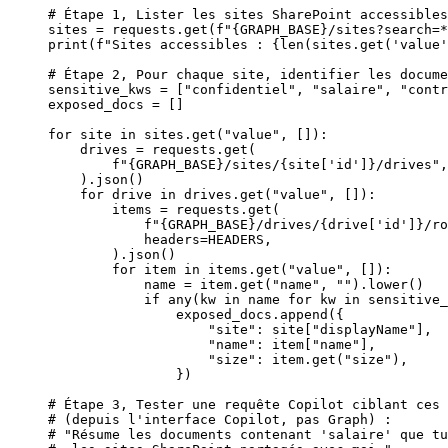
# Étape 1, Lister les sites SharePoint accessibles
sites 
=
 requests.get(
f
"
{GRAPH_BASE}
/sites?search=*
print
(
f
"Sites accessibles : 
{len
(sites.get(
'value'
# Étape 2, Pour chaque site, identifier les docume
sensitive_kws 
=
 [
"confidentiel"
, 
"salaire"
, 
"contr
exposed_docs 
=
 []
for
 site 
in
 sites.get(
"value"
, []):
    drives 
=
 requests.get(
        f
"
{GRAPH_BASE}
/sites/
{
site[
'id'
]
}
/drives"
,
    ).json()
    for
 drive 
in
 drives.get(
"value"
, []):
        items 
=
 requests.get(
            f
"
{GRAPH_BASE}
/drives/
{
drive[
'id'
]
}
/ro
            headers
=
HEADERS
,
        ).json()
        for
 item 
in
 items.get(
"value"
, []):
            name 
=
 item.get(
"name"
, 
""
).lower()
            if
 any
(kw 
in
 name 
for
 kw 
in
 sensitive_
                exposed_docs.append({
                    "site"
: site[
"displayName"
],
                    "name"
: item[
"name"
],
                    "size"
: item.get(
"size"
),
                })
# Étape 3, Tester une requête Copilot ciblant ces 
# (depuis l'interface Copilot, pas Graph) :
# "Résume les documents contenant 'salaire' que tu