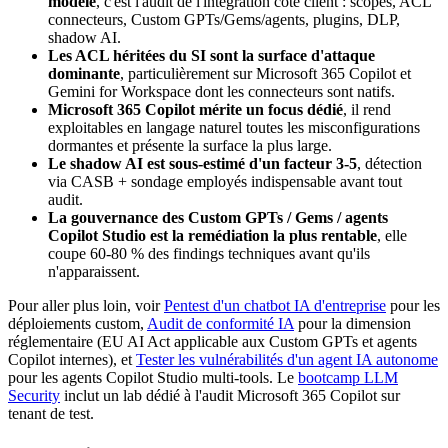
modèle
, c'est l'audit de l'intégration côté client : scopes, ACL
connecteurs, Custom GPTs/Gems/agents, plugins, DLP,
shadow AI.
Les ACL héritées du SI sont la surface d'attaque
dominante
, particulièrement sur Microsoft 365 Copilot et
Gemini for Workspace dont les connecteurs sont natifs.
Microsoft 365 Copilot mérite un focus dédié
, il rend
exploitables en langage naturel toutes les misconfigurations
dormantes et présente la surface la plus large.
Le shadow AI est sous-estimé d'un facteur 3-5
, détection
via CASB + sondage employés indispensable avant tout
audit.
La gouvernance des Custom GPTs / Gems / agents
Copilot Studio est la remédiation la plus rentable
, elle
coupe 60-80 % des findings techniques avant qu'ils
n'apparaissent.
Pour aller plus loin, voir
Pentest d'un chatbot IA d'entreprise
pour les
déploiements custom,
Audit de conformité IA
pour la dimension
réglementaire (EU AI Act applicable aux Custom GPTs et agents
Copilot internes), et
Tester les vulnérabilités d'un agent IA autonome
pour les agents Copilot Studio multi-tools. Le
bootcamp LLM
Security
inclut un lab dédié à l'audit Microsoft 365 Copilot sur
tenant de test.