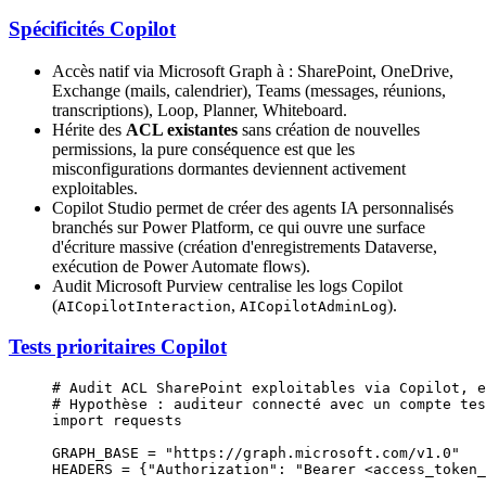
Spécificités Copilot
Accès natif via Microsoft Graph à : SharePoint, OneDrive,
Exchange (mails, calendrier), Teams (messages, réunions,
transcriptions), Loop, Planner, Whiteboard.
Hérite des
ACL existantes
sans création de nouvelles
permissions, la pure conséquence est que les
misconfigurations dormantes deviennent activement
exploitables.
Copilot Studio permet de créer des agents IA personnalisés
branchés sur Power Platform, ce qui ouvre une surface
d'écriture massive (création d'enregistrements Dataverse,
exécution de Power Automate flows).
Audit Microsoft Purview centralise les logs Copilot
(
,
).
AICopilotInteraction
AICopilotAdminLog
Tests prioritaires Copilot
# Audit ACL SharePoint exploitables via Copilot, e
# Hypothèse : auditeur connecté avec un compte tes
import
 requests
GRAPH_BASE
 =
 "https://graph.microsoft.com/v1.0"
HEADERS
 =
 {
"Authorization"
: 
"Bearer <access_token_