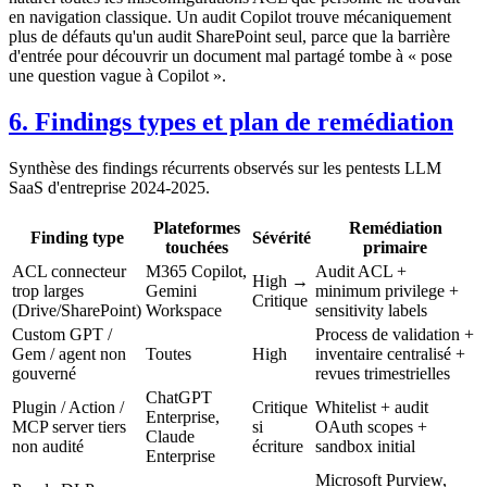
en navigation classique. Un audit Copilot trouve mécaniquement
plus de défauts qu'un audit SharePoint seul, parce que la barrière
d'entrée pour découvrir un document mal partagé tombe à « pose
une question vague à Copilot ».
6. Findings types et plan de remédiation
Synthèse des findings récurrents observés sur les pentests LLM
SaaS d'entreprise 2024-2025.
Plateformes
Remédiation
Finding type
Sévérité
touchées
primaire
ACL connecteur
M365 Copilot,
Audit ACL +
High →
trop larges
Gemini
minimum privilege +
Critique
(Drive/SharePoint)
Workspace
sensitivity labels
Custom GPT /
Process de validation +
Gem / agent non
Toutes
High
inventaire centralisé +
gouverné
revues trimestrielles
ChatGPT
Plugin / Action /
Critique
Whitelist + audit
Enterprise,
MCP server tiers
si
OAuth scopes +
Claude
non audité
écriture
sandbox initial
Enterprise
Microsoft Purview,