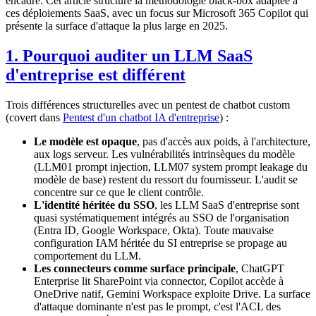
encadré. Cet article structure la méthodologie black-box adaptée à
ces déploiements SaaS, avec un focus sur Microsoft 365 Copilot qui
présente la surface d'attaque la plus large en 2025.
1. Pourquoi auditer un LLM SaaS
d'entreprise est différent
Trois différences structurelles avec un pentest de chatbot custom
(covert dans
Pentest d'un chatbot IA d'entreprise
) :
Le modèle est opaque
, pas d'accès aux poids, à l'architecture,
aux logs serveur. Les vulnérabilités intrinsèques du modèle
(LLM01 prompt injection, LLM07 system prompt leakage du
modèle de base) restent du ressort du fournisseur. L'audit se
concentre sur ce que le client contrôle.
L'identité héritée du SSO
, les LLM SaaS d'entreprise sont
quasi systématiquement intégrés au SSO de l'organisation
(Entra ID, Google Workspace, Okta). Toute mauvaise
configuration IAM héritée du SI entreprise se propage au
comportement du LLM.
Les connecteurs comme surface principale
, ChatGPT
Enterprise lit SharePoint via connector, Copilot accède à
OneDrive natif, Gemini Workspace exploite Drive. La surface
d'attaque dominante n'est pas le prompt, c'est l'ACL des