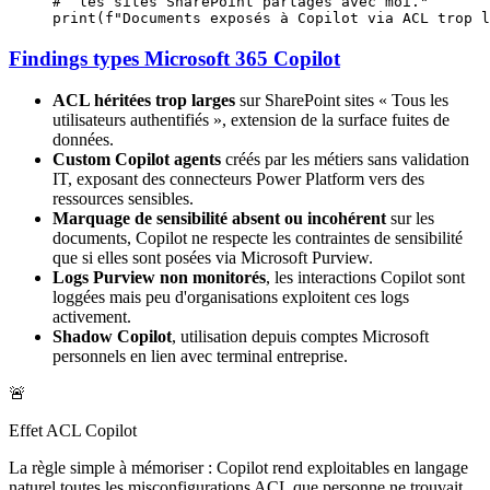
#  les sites SharePoint partagés avec moi."
print
(
f
"Documents exposés à Copilot via ACL trop l
Findings types Microsoft 365 Copilot
ACL héritées trop larges
sur SharePoint sites « Tous les
utilisateurs authentifiés », extension de la surface fuites de
données.
Custom Copilot agents
créés par les métiers sans validation
IT, exposant des connecteurs Power Platform vers des
ressources sensibles.
Marquage de sensibilité absent ou incohérent
sur les
documents, Copilot ne respecte les contraintes de sensibilité
que si elles sont posées via Microsoft Purview.
Logs Purview non monitorés
, les interactions Copilot sont
loggées mais peu d'organisations exploitent ces logs
activement.
Shadow Copilot
, utilisation depuis comptes Microsoft
personnels en lien avec terminal entreprise.
🚨
Effet ACL Copilot
La règle simple à mémoriser : Copilot rend exploitables en langage
naturel toutes les misconfigurations ACL que personne ne trouvait