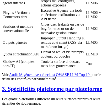
scopes mal configurés,
agents internes
LLM06
actions exposées
Excessive Agency via tools
Plugins / Actions /
LLM06 +
en écriture, exfiltration via
Connectors tiers
LLM02
API tierce
Cross-user leakage en cas de
Sessions et mémoire
bug fournisseur ou de
LLM02
conversationnelle
mauvaise gestion tenant
Improper Output Handling si
Outputs générés
rendus côté client (XSS via
LLM05
markdown image)
Denial of wallet via prompts
Quota et facturation API
LLM10
coûteux ou boucles
Shadow AI (comptes
Toute la surface ci-dessus,
Tous
hors-IT)
mais hors gouvernance
Voir
Audit IA générative : checklist OWASP LLM Top 10
pour le
détail des contrôles par vulnérabilité.
3. Spécificités plateforme par plateforme
Les quatre plateformes diffèrent sur leurs surfaces propres et leurs
garanties de gouvernance.