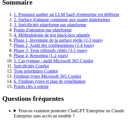
Sommaire
1. Pourquoi auditer un LLM SaaS d'entreprise est différent
2. Surface d'attaque commune aux quatre plateformes
3. Spécificités plateforme par plateforme
Points d'attention par plateforme
4. Méthodologie de test black-box adaptée
Phase 1, Inventaire de la surface réelle (2-3 jours)
Phase 2, Audit des configurations (2-4 jours)
Phase 3, Tests offensifs ciblés (3-5 jours)
Phase 4, Reporting (1-2 jours)
5. Cas typique : audit Microsoft 365 Copilot
Spécificités Copilot
Tests prioritaires Copilot
Findings types Microsoft 365 Copilot
6. Findings types et plan de remédiation
Points clés à retenir
Questions fréquentes
Peut-on vraiment pentester ChatGPT Enterprise ou Claude
Enterprise sans accès au modèle ?