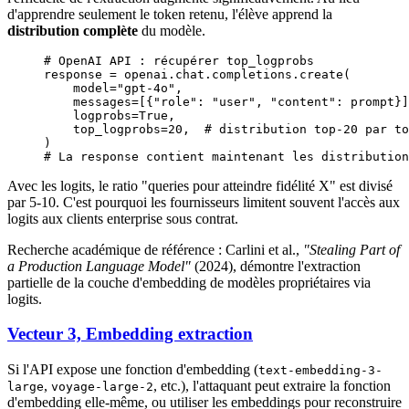
d'apprendre seulement le token retenu, l'élève apprend la
distribution complète
du modèle.
# OpenAI API : récupérer top_logprobs
response 
=
 openai.chat.completions.create(
    model
=
"gpt-4o"
,
    messages
=
[{
"role"
: 
"user"
, 
"content"
: prompt}]
    logprobs
=
True
,
    top_logprobs
=
20
,  
# distribution top-20 par to
)
# La response contient maintenant les distribution
Avec les logits, le ratio "queries pour atteindre fidélité X" est divisé
par 5-10. C'est pourquoi les fournisseurs limitent souvent l'accès aux
logits aux clients enterprise sous contrat.
Recherche académique de référence : Carlini et al.,
"Stealing Part of
a Production Language Model"
(2024), démontre l'extraction
partielle de la couche d'embedding de modèles propriétaires via
logits.
Vecteur 3, Embedding extraction
Si l'API expose une fonction d'embedding (
text-embedding-3-
,
, etc.), l'attaquant peut extraire la fonction
large
voyage-large-2
d'embedding elle-même, ou utiliser les embeddings pour reconstruire