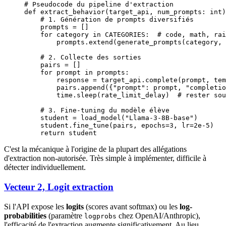
# Pseudocode du pipeline d'extraction
def
 extract_behavior
(target_api, num_prompts: 
int
)
    # 1. Génération de prompts diversifiés
    prompts 
=
 []
    for
 category 
in
 CATEGORIES
:  
# code, math, rai
        prompts.extend(generate_prompts(category, 
    # 2. Collecte des sorties
    pairs 
=
 []
    for
 prompt 
in
 prompts:
        response 
=
 target_api.complete(prompt, 
tem
        pairs.append({
"prompt"
: prompt, 
"completio
        time.sleep(rate_limit_delay)  
# rester sou
    # 3. Fine-tuning du modèle élève
    student 
=
 load_model(
"Llama-3-8B-base"
)
    student.fine_tune(pairs, 
epochs
=
3
, 
lr
=
2e-5
)
    return
 student
C'est la mécanique à l'origine de la plupart des allégations
d'extraction non-autorisée. Très simple à implémenter, difficile à
détecter individuellement.
Vecteur 2, Logit extraction
Si l'API expose les
logits
(scores avant softmax) ou les
log-
probabilities
(paramètre
chez OpenAI/Anthropic),
logprobs
l'efficacité de l'extraction augmente significativement. Au lieu