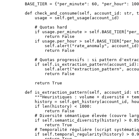
    BASE_TIER
 =
 {
"per_minute"
: 
60
, 
"per_hour"
: 
100
    def
 check_and_consume
(self, account_id: 
str
, t
        usage 
=
 self
.get_usage(account_id)
        # Quotas hard
        if
 usage.per_minute 
>
 self
.
BASE_TIER
[
"per_
            return
 False
        if
 usage.per_hour 
>
 self
.
BASE_TIER
[
"per_ho
            self
.alert(
"rate_anomaly"
, account_id)
            return
 False
        # Quotas progressifs : si pattern d'extrac
        if
 self
.is_extraction_pattern(account_id):
            self
.alert(
"extraction_pattern"
, accou
            return
 False
        return
 True
    def
 is_extraction_pattern
(self, account_id: 
st
        """Heuristiques : volume + diversité + tem
        history 
=
 self
.get_history(account_id, 
hou
        if
 len
(history) 
<
 1000
:
            return
 False
        # Diversité sémantique élevée (couvre larg
        if
 self
.semantic_diversity(history) 
>
 0.85
            return
 True
        # Temporalité régulière (script systématiq
        if
 self
.temporal_regularity(history) 
>
 0.9
            return
 True