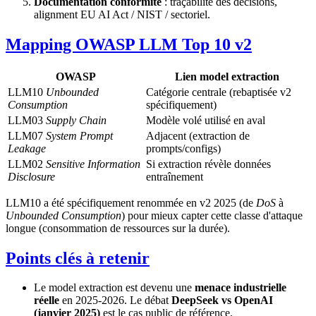
Documentation conformité
: traçabilité des décisions,
alignment EU AI Act / NIST / sectoriel.
Mapping OWASP LLM Top 10 v2
OWASP
Lien model extraction
LLM10
Unbounded
Catégorie centrale (rebaptisée v2
Consumption
spécifiquement)
LLM03
Supply Chain
Modèle volé utilisé en aval
LLM07
System Prompt
Adjacent (extraction de
Leakage
prompts/configs)
LLM02
Sensitive Information
Si extraction révèle données
Disclosure
entraînement
LLM10 a été spécifiquement renommée en v2 2025 (de
DoS
à
Unbounded Consumption
) pour mieux capter cette classe d'attaque
longue (consommation de ressources sur la durée).
Points clés à retenir
Le model extraction est devenu une
menace industrielle
réelle
en 2025-2026. Le débat
DeepSeek vs OpenAI
(janvier 2025)
est le cas public de référence.