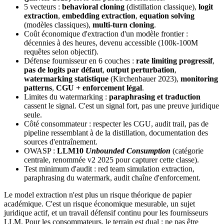
5 vecteurs :
behavioral cloning
(distillation classique),
logit
extraction
,
embedding extraction
,
equation solving
(modèles classiques),
multi-turn cloning
.
Coût économique d'extraction d'un modèle frontier :
décennies à des heures, devenu accessible (100k-100M
requêtes selon objectif).
Défense fournisseur en 6 couches :
rate limiting progressif
,
pas de logits par défaut
,
output perturbation
,
watermarking statistique
(Kirchenbauer 2023),
monitoring
patterns
,
CGU + enforcement légal
.
Limites du watermarking :
paraphrasing et traduction
cassent le signal. C'est un signal fort, pas une preuve juridique
seule.
Côté consommateur : respecter les CGU, audit trail, pas de
pipeline ressemblant à de la distillation, documentation des
sources d'entraînement.
OWASP :
LLM10
Unbounded Consumption
(catégorie
centrale, renommée v2 2025 pour capturer cette classe).
Test minimum d'audit : red team simulation extraction,
paraphrasing du watermark, audit chaîne d'enforcement.
Le model extraction n'est plus un risque théorique de papier
académique. C'est un risque économique mesurable, un sujet
juridique actif, et un travail défensif continu pour les fournisseurs
LLM. Pour les consommateurs, le terrain est dual : ne pas être