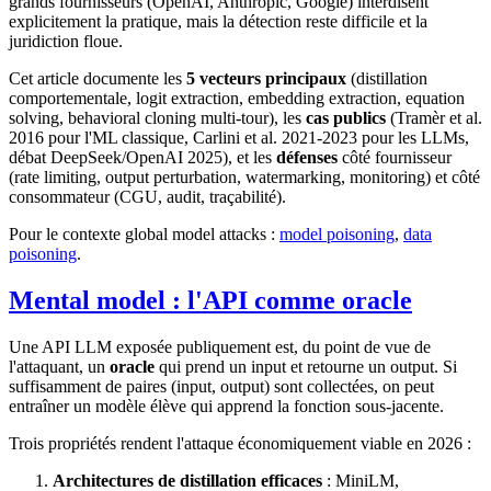
grands fournisseurs (OpenAI, Anthropic, Google) interdisent
explicitement la pratique, mais la détection reste difficile et la
juridiction floue.
Cet article documente les
5 vecteurs principaux
(distillation
comportementale, logit extraction, embedding extraction, equation
solving, behavioral cloning multi-tour), les
cas publics
(Tramèr et al.
2016 pour l'ML classique, Carlini et al. 2021-2023 pour les LLMs,
débat DeepSeek/OpenAI 2025), et les
défenses
côté fournisseur
(rate limiting, output perturbation, watermarking, monitoring) et côté
consommateur (CGU, audit, traçabilité).
Pour le contexte global model attacks :
model poisoning
,
data
poisoning
.
Mental model : l'API comme oracle
Une API LLM exposée publiquement est, du point de vue de
l'attaquant, un
oracle
qui prend un input et retourne un output. Si
suffisamment de paires (input, output) sont collectées, on peut
entraîner un modèle élève qui apprend la fonction sous-jacente.
Trois propriétés rendent l'attaque économiquement viable en 2026 :
Architectures de distillation efficaces
: MiniLM,