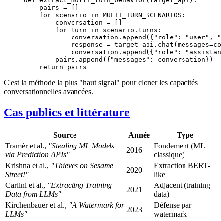
def
 extract_multi_turn_behavior
(target_api):
    pairs 
=
 []
    for
 scenario 
in
 MULTI_TURN_SCENARIOS
:
        conversation 
=
 []
        for
 turn 
in
 scenario.turns:
            conversation.append({
"role"
: 
"user"
, 
"
            response 
=
 target_api.chat(
messages
=
co
            conversation.append({
"role"
: 
"assistan
        pairs.append({
"messages"
: conversation})
    return
 pairs
C'est la méthode la plus "haut signal" pour cloner les capacités
conversationnelles avancées.
Cas publics et littérature
Source
Année
Type
Tramèr et al.,
"Stealing ML Models
Fondement (ML
2016
via Prediction APIs"
classique)
Krishna et al.,
"Thieves on Sesame
Extraction BERT-
2020
Street!"
like
Carlini et al.,
"Extracting Training
Adjacent (training
2021
Data from LLMs"
data)
Kirchenbauer et al.,
"A Watermark for
Défense par
2023
LLMs"
watermark