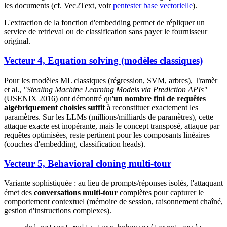
les documents (cf. Vec2Text, voir
pentester base vectorielle
).
L'extraction de la fonction d'embedding permet de répliquer un
service de retrieval ou de classification sans payer le fournisseur
original.
Vecteur 4, Equation solving (modèles classiques)
Pour les modèles ML classiques (régression, SVM, arbres), Tramèr
et al.,
"Stealing Machine Learning Models via Prediction APIs"
(USENIX 2016) ont démontré qu'
un nombre fini de requêtes
algébriquement choisies suffit
à reconstituer exactement les
paramètres. Sur les LLMs (millions/milliards de paramètres), cette
attaque exacte est inopérante, mais le concept transposé, attaque par
requêtes optimisées, reste pertinent pour les composants linéaires
(couches d'embedding, classification heads).
Vecteur 5, Behavioral cloning multi-tour
Variante sophistiquée : au lieu de prompts/réponses isolés, l'attaquant
émet des
conversations multi-tour
complètes pour capturer le
comportement contextuel (mémoire de session, raisonnement chaîné,
gestion d'instructions complexes).