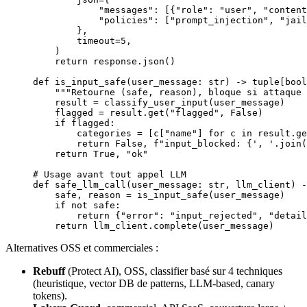
            "messages"
: [{
"role"
: 
"user"
, 
"content
            "policies"
: [
"prompt_injection"
, 
"jail
        },
        timeout
=
5
,
    )
    return
 response.json()
def
 is_input_safe
(user_message: 
str
) -> tuple[
bool
    """Retourne (safe, reason), bloque si attaque 
    result 
=
 classify_user_input(user_message)
    flagged 
=
 result.get(
"flagged"
, 
False
)
    if
 flagged:
        categories 
=
 [c[
"name"
] 
for
 c 
in
 result.ge
        return
 False
, 
f
"input_blocked: 
{
', '
.join(
    return
 True
, 
"ok"
# Usage avant tout appel LLM
def
 safe_llm_call
(user_message: 
str
, llm_client) -
    safe, reason 
=
 is_input_safe(user_message)
    if
 not
 safe:
        return
 {
"error"
: 
"input_rejected"
, 
"detail
    return
 llm_client.complete(user_message)
Alternatives OSS et commerciales :
Rebuff
(Protect AI), OSS, classifier basé sur 4 techniques
(heuristique, vector DB de patterns, LLM-based, canary
tokens).