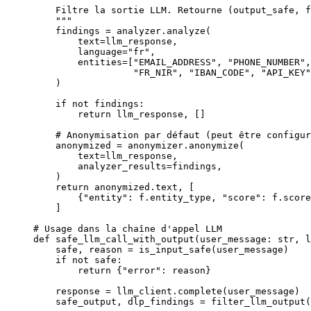
    Filtre la sortie LLM. Retourne (output_safe, f
    """
    findings 
=
 analyzer.analyze(
        text
=
llm_response,
        language
=
"fr"
,
        entities
=
[
"EMAIL_ADDRESS"
, 
"PHONE_NUMBER"
,
                  "FR_NIR"
, 
"IBAN_CODE"
, 
"API_KEY"
    )
    if
 not
 findings:
        return
 llm_response, []
    # Anonymisation par défaut (peut être configur
    anonymized 
=
 anonymizer.anonymize(
        text
=
llm_response,
        analyzer_results
=
findings,
    )
    return
 anonymized.text, [
        {
"entity"
: f.entity_type, 
"score"
: f.score
    ]
# Usage dans la chaîne d'appel LLM
def
 safe_llm_call_with_output
(user_message: 
str
, l
    safe, reason 
=
 is_input_safe(user_message)
    if
 not
 safe:
        return
 {
"error"
: reason}
    response 
=
 llm_client.complete(user_message)
    safe_output, dlp_findings 
=
 filter_llm_output(