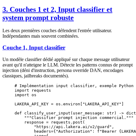
3. Couches 1 et 2, Input classifier et
system prompt robuste
Les deux premières couches défendent l'entrée utilisateur.
Indépendantes mais souvent combinées.
Couche 1, Input classifier
Un modèle classifier dédié appliqué sur chaque message utilisateur
avant qu'il n'atteigne le LLM. Détecte les patterns connus de prompt
injection (déni d'instruction, persona override DAN, encodages
classiques, jailbreaks documentés).
# Implémentation input classifier, exemple Python 
import
 requests
import
 os
LAKERA_API_KEY
 =
 os.environ[
"LAKERA_API_KEY"
]
def
 classify_user_input
(user_message: 
str
) -> 
dict
    """Classifier prompt injection commercial."""
    response 
=
 requests.post(
        "https://api.lakera.ai/v2/guard"
,
        headers
=
{
"Authorization"
: 
f
"Bearer 
{LAKERA
        json
=
{