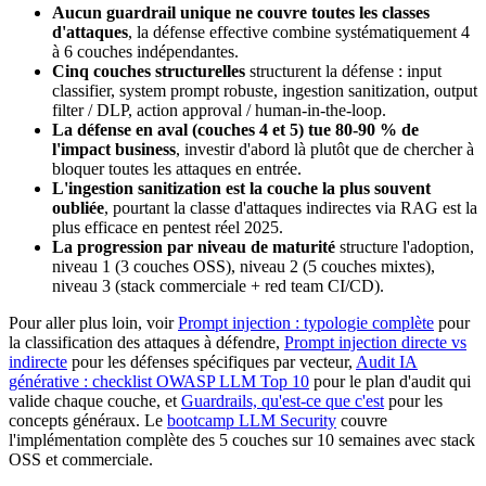
Aucun guardrail unique ne couvre toutes les classes
d'attaques
, la défense effective combine systématiquement 4
à 6 couches indépendantes.
Cinq couches structurelles
structurent la défense : input
classifier, system prompt robuste, ingestion sanitization, output
filter / DLP, action approval / human-in-the-loop.
La défense en aval (couches 4 et 5) tue 80-90 % de
l'impact business
, investir d'abord là plutôt que de chercher à
bloquer toutes les attaques en entrée.
L'ingestion sanitization est la couche la plus souvent
oubliée
, pourtant la classe d'attaques indirectes via RAG est la
plus efficace en pentest réel 2025.
La progression par niveau de maturité
structure l'adoption,
niveau 1 (3 couches OSS), niveau 2 (5 couches mixtes),
niveau 3 (stack commerciale + red team CI/CD).
Pour aller plus loin, voir
Prompt injection : typologie complète
pour
la classification des attaques à défendre,
Prompt injection directe vs
indirecte
pour les défenses spécifiques par vecteur,
Audit IA
générative : checklist OWASP LLM Top 10
pour le plan d'audit qui
valide chaque couche, et
Guardrails, qu'est-ce que c'est
pour les
concepts généraux. Le
bootcamp LLM Security
couvre
l'implémentation complète des 5 couches sur 10 semaines avec stack
OSS et commerciale.