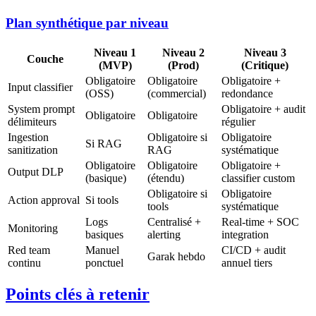
Plan synthétique par niveau
Niveau 1
Niveau 2
Niveau 3
Couche
(MVP)
(Prod)
(Critique)
Obligatoire
Obligatoire
Obligatoire +
Input classifier
(OSS)
(commercial)
redondance
System prompt
Obligatoire + audit
Obligatoire
Obligatoire
délimiteurs
régulier
Ingestion
Obligatoire si
Obligatoire
Si RAG
sanitization
RAG
systématique
Obligatoire
Obligatoire
Obligatoire +
Output DLP
(basique)
(étendu)
classifier custom
Obligatoire si
Obligatoire
Action approval
Si tools
tools
systématique
Logs
Centralisé +
Real-time + SOC
Monitoring
basiques
alerting
integration
Red team
Manuel
CI/CD + audit
Garak hebdo
continu
ponctuel
annuel tiers
Points clés à retenir