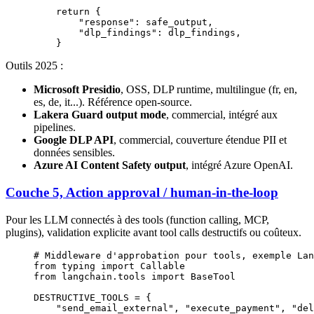
    return
 {
        "response"
: safe_output,
        "dlp_findings"
: dlp_findings,
    }
Outils 2025 :
Microsoft Presidio
, OSS, DLP runtime, multilingue (fr, en,
es, de, it...). Référence open-source.
Lakera Guard output mode
, commercial, intégré aux
pipelines.
Google DLP API
, commercial, couverture étendue PII et
données sensibles.
Azure AI Content Safety output
, intégré Azure OpenAI.
Couche 5, Action approval / human-in-the-loop
Pour les LLM connectés à des tools (function calling, MCP,
plugins), validation explicite avant tool calls destructifs ou coûteux.
# Middleware d'approbation pour tools, exemple Lan
from
 typing 
import
 Callable
from
 langchain.tools 
import
 BaseTool
DESTRUCTIVE_TOOLS
 =
 {
    "send_email_external"
, 
"execute_payment"
, 
"del