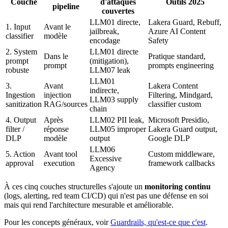
Couche
d'attaques
Outils 2025
pipeline
couvertes
LLM01 directe,
Lakera Guard, Rebuff,
1. Input
Avant le
jailbreak,
Azure AI Content
classifier
modèle
encodage
Safety
2. System
LLM01 directe
Dans le
Pratique standard,
prompt
(mitigation),
prompt
prompts engineering
robuste
LLM07 leak
LLM01
3.
Avant
Lakera Content
indirecte,
Ingestion
injection
Filtering, Mindgard,
LLM03 supply
sanitization
RAG/sources
classifier custom
chain
4. Output
Après
LLM02 PII leak,
Microsoft Presidio,
filter /
réponse
LLM05 improper
Lakera Guard output,
DLP
modèle
output
Google DLP
LLM06
5. Action
Avant tool
Custom middleware,
Excessive
approval
execution
framework callbacks
Agency
À ces cinq couches structurelles s'ajoute un
monitoring continu
(logs, alerting, red team CI/CD) qui n'est pas une défense en soi
mais qui rend l'architecture mesurable et améliorable.
Pour les concepts généraux, voir
Guardrails, qu'est-ce que c'est
.