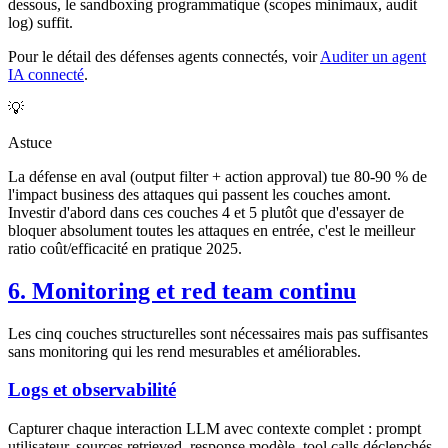
dessous, le sandboxing programmatique (scopes minimaux, audit
log) suffit.
Pour le détail des défenses agents connectés, voir
Auditer un agent
IA connecté
.
💡
Astuce
La défense en aval (output filter + action approval) tue 80-90 % de
l'impact business des attaques qui passent les couches amont.
Investir d'abord dans ces couches 4 et 5 plutôt que d'essayer de
bloquer absolument toutes les attaques en entrée, c'est le meilleur
ratio coût/efficacité en pratique 2025.
6. Monitoring et red team continu
Les cinq couches structurelles sont nécessaires mais pas suffisantes
sans monitoring qui les rend mesurables et améliorables.
Logs et observabilité
Capturer chaque interaction LLM avec contexte complet : prompt
utilisateur, sources retrieved, response modèle, tool calls déclenchés,