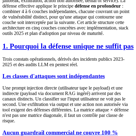
jailbreak, exfiltration, action non autorisée, denial of service). La
défense effective applique le principe
défense en profondeur
:
combiner 4 à 6 couches indépendantes, chacune couvrant un point
de vulnérabilité distinct, pour qu'une attaque qui contourne une
couche soit interceptée par la suivante. Cet article structure cette
architecture en cinq couches concrètes avec implémentation, stack
outils 2025 et plan d'adoption par niveau de maturité.
1. Pourquoi la défense unique ne suffit pas
Trois constats opérationnels, dérivés des incidents publics 2023-
2025 et des audits LLM en pentest réel.
Les classes d'attaques sont indépendantes
Une prompt injection directe (utilisateur tape le payload) et une
indirecte (payload via document RAG ingéré) arrivent par des
canaux distincts. Un classifier sur l'input utilisateur ne voit pas le
second. Une exfiltration via output et une action non autorisée via
tool exigent des défenses différentes. La matrice attaque × défense
n'est pas une matrice diagonale, il faut un contrôle par classe de
risque.
Aucun guardrail commercial ne couvre 100 %