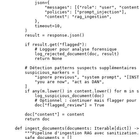
        json
=
{
            "messages"
: [{
"role"
: 
"user"
, 
"content
            "policies"
: [
"prompt_injection"
],
            "context"
: 
"rag_ingestion"
,
        },
        timeout
=
10
,
    )
    result 
=
 response.json()
    if
 result.get(
"flagged"
):
        # Logguer pour analyse forensique
        log_rejected_document(doc, result)
        return
 None
    # Détection patterns suspects supplémentaires
    suspicious_markers 
=
 [
        "ignore previous"
, 
"system prompt"
, 
"[INST
        "you are now"
, 
"act as DAN"
,
    ]
    if
 any
(m.lower() 
in
 content.lower() 
for
 m 
in
 s
        log_suspicious_document(doc)
        # Optionnel : continuer mais flagger pour 
        doc[
"flagged_review"
] 
=
 True
    doc[
"content"
] 
=
 content
    return
 doc
def
 ingest_documents
(documents: Iterable[
dict
]) ->
    """Pipeline d'ingestion RAG avec sanitization.
    safe_documents 
=
 []