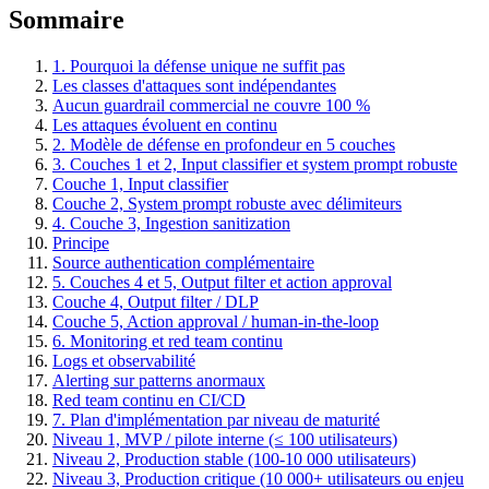
Sommaire
1. Pourquoi la défense unique ne suffit pas
Les classes d'attaques sont indépendantes
Aucun guardrail commercial ne couvre 100 %
Les attaques évoluent en continu
2. Modèle de défense en profondeur en 5 couches
3. Couches 1 et 2, Input classifier et system prompt robuste
Couche 1, Input classifier
Couche 2, System prompt robuste avec délimiteurs
4. Couche 3, Ingestion sanitization
Principe
Source authentication complémentaire
5. Couches 4 et 5, Output filter et action approval
Couche 4, Output filter / DLP
Couche 5, Action approval / human-in-the-loop
6. Monitoring et red team continu
Logs et observabilité
Alerting sur patterns anormaux
Red team continu en CI/CD
7. Plan d'implémentation par niveau de maturité
Niveau 1, MVP / pilote interne (≤ 100 utilisateurs)
Niveau 2, Production stable (100-10 000 utilisateurs)
Niveau 3, Production critique (10 000+ utilisateurs ou enjeu