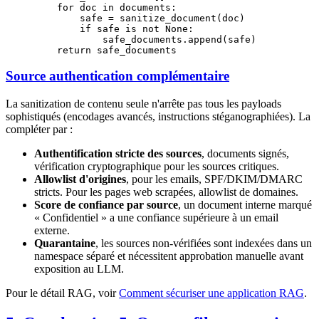
    for
 doc 
in
 documents:
        safe 
=
 sanitize_document(doc)
        if
 safe 
is
 not
 None
:
            safe_documents.append(safe)
    return
 safe_documents
Source authentication complémentaire
La sanitization de contenu seule n'arrête pas tous les payloads
sophistiqués (encodages avancés, instructions stéganographiées). La
compléter par :
Authentification stricte des sources
, documents signés,
vérification cryptographique pour les sources critiques.
Allowlist d'origines
, pour les emails, SPF/DKIM/DMARC
stricts. Pour les pages web scrapées, allowlist de domaines.
Score de confiance par source
, un document interne marqué
« Confidentiel » a une confiance supérieure à un email
externe.
Quarantaine
, les sources non-vérifiées sont indexées dans un
namespace séparé et nécessitent approbation manuelle avant
exposition au LLM.
Pour le détail RAG, voir
Comment sécuriser une application RAG
.