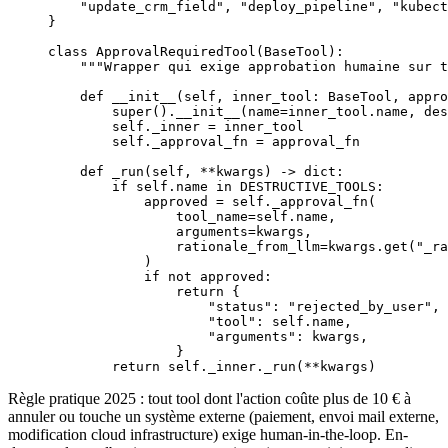
    "update_crm_field"
, 
"deploy_pipeline"
, 
"kubect
}
class
 ApprovalRequiredTool
(
BaseTool
):
    """Wrapper qui exige approbation humaine sur t
    def
 __init__
(self, inner_tool: BaseTool, appro
        super
().
__init__
(
name
=
inner_tool.name, 
des
        self
._inner 
=
 inner_tool
        self
._approval_fn 
=
 approval_fn
    def
 _run
(self, 
**
kwargs) -> 
dict
:
        if
 self
.name 
in
 DESTRUCTIVE_TOOLS
:
            approved 
=
 self
._approval_fn(
                tool_name
=
self
.name,
                arguments
=
kwargs,
                rationale_from_llm
=
kwargs.get(
"_ra
            )
            if
 not
 approved:
                return
 {
                    "status"
: 
"rejected_by_user"
,
                    "tool"
: 
self
.name,
                    "arguments"
: kwargs,
                }
        return
 self
._inner._run(
**
kwargs)
Règle pratique 2025 : tout tool dont l'action coûte plus de 10 € à
annuler ou touche un système externe (paiement, envoi mail externe,
modification cloud infrastructure) exige human-in-the-loop. En-