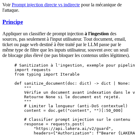
Voir
Prompt injection directe vs indirecte
pour la mécanique de
l'attaque.
Principe
Appliquer un classifier de prompt injection
à l'ingestion
des
sources, pas seulement à l'input utilisateur. Tout document, email,
ticket ou page web destiné à être traité par le LLM passe par le
même type de filtre que les inputs utilisateur, souvent avec un seuil
de blocage plus élevé (ne pas bloquer les contenus utiles légitimes).
# Sanitization à l'ingestion, exemple pour pipelin
import
 requests
from
 typing 
import
 Iterable
def
 sanitize_document
(doc: 
dict
) -> 
dict
 |
 None
:
    """
    Vérifie un document avant indexation dans le v
    Retourne None si le document est rejeté.
    """
    # Limiter la longueur (anti-DoS contextuel)
    content 
=
 doc.get(
"content"
, 
""
)[:
50_000
]
    # Classifier prompt injection sur le contenu
    response 
=
 requests.post(
        "https://api.lakera.ai/v2/guard"
,
        headers
=
{
"Authorization"
: 
f
"Bearer 
{LAKERA