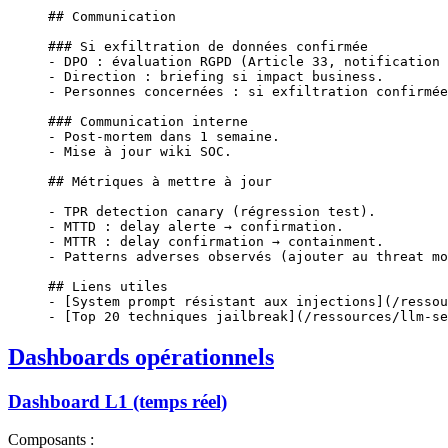
## Communication
### Si exfiltration de données confirmée
-
 DPO : évaluation RGPD (Article 33, notification 
-
 Direction : briefing si impact business.
-
 Personnes concernées : si exfiltration confirmée
### Communication interne
-
 Post-mortem dans 1 semaine.
-
 Mise à jour wiki SOC.
## Métriques à mettre à jour
-
 TPR detection canary (régression test).
-
 MTTD : delay alerte → confirmation.
-
 MTTR : delay confirmation → containment.
-
 Patterns adverses observés (ajouter au threat mo
## Liens utiles
-
 [
System prompt résistant aux injections
](
/ressou
-
 [
Top 20 techniques jailbreak
](
/ressources/llm-se
Dashboards opérationnels
Dashboard L1 (temps réel)
Composants :