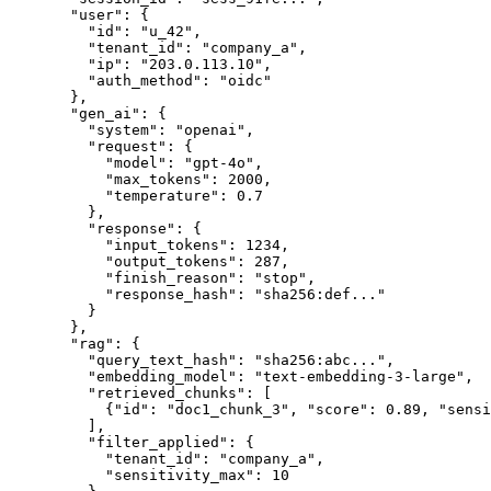
  "user"
: {
    "id"
: 
"u_42"
,
    "tenant_id"
: 
"company_a"
,
    "ip"
: 
"203.0.113.10"
,
    "auth_method"
: 
"oidc"
  },
  "gen_ai"
: {
    "system"
: 
"openai"
,
    "request"
: {
      "model"
: 
"gpt-4o"
,
      "max_tokens"
: 
2000
,
      "temperature"
: 
0.7
    },
    "response"
: {
      "input_tokens"
: 
1234
,
      "output_tokens"
: 
287
,
      "finish_reason"
: 
"stop"
,
      "response_hash"
: 
"sha256:def..."
    }
  },
  "rag"
: {
    "query_text_hash"
: 
"sha256:abc..."
,
    "embedding_model"
: 
"text-embedding-3-large"
,
    "retrieved_chunks"
: [
      {
"id"
: 
"doc1_chunk_3"
, 
"score"
: 
0.89
, 
"sensi
    ],
    "filter_applied"
: {
      "tenant_id"
: 
"company_a"
,
      "sensitivity_max"
: 
10