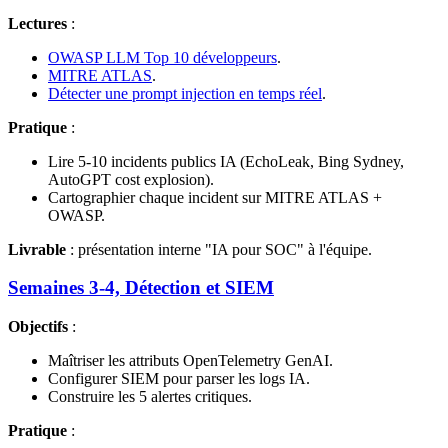
Lectures
:
OWASP LLM Top 10 développeurs
.
MITRE ATLAS
.
Détecter une prompt injection en temps réel
.
Pratique
:
Lire 5-10 incidents publics IA (EchoLeak, Bing Sydney,
AutoGPT cost explosion).
Cartographier chaque incident sur MITRE ATLAS +
OWASP.
Livrable
: présentation interne "IA pour SOC" à l'équipe.
Semaines 3-4, Détection et SIEM
Objectifs
:
Maîtriser les attributs OpenTelemetry GenAI.
Configurer SIEM pour parser les logs IA.
Construire les 5 alertes critiques.
Pratique
: