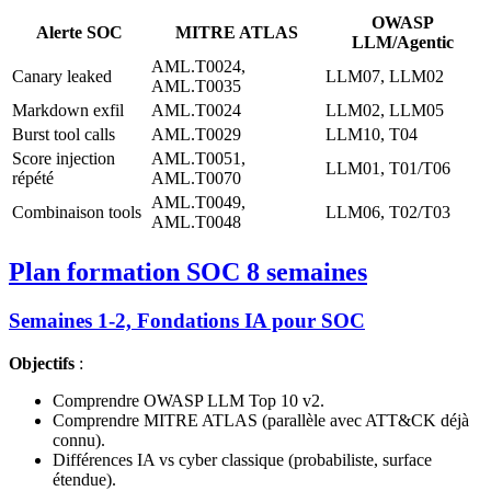
OWASP
Alerte SOC
MITRE ATLAS
LLM/Agentic
AML.T0024,
Canary leaked
LLM07, LLM02
AML.T0035
Markdown exfil
AML.T0024
LLM02, LLM05
Burst tool calls
AML.T0029
LLM10, T04
Score injection
AML.T0051,
LLM01, T01/T06
répété
AML.T0070
AML.T0049,
Combinaison tools
LLM06, T02/T03
AML.T0048
Plan formation SOC 8 semaines
Semaines 1-2, Fondations IA pour SOC
Objectifs
:
Comprendre OWASP LLM Top 10 v2.
Comprendre MITRE ATLAS (parallèle avec ATT&CK déjà
connu).
Différences IA vs cyber classique (probabiliste, surface
étendue).