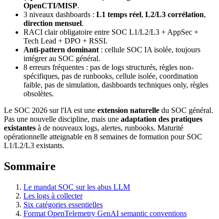
OpenCTI/MISP
.
3 niveaux dashboards :
L1 temps réel
,
L2/L3 corrélation
,
direction mensuel
.
RACI clair obligatoire entre SOC L1/L2/L3 + AppSec +
Tech Lead + DPO + RSSI.
Anti-pattern dominant
: cellule SOC IA isolée, toujours
intégrer au SOC général.
8 erreurs fréquentes : pas de logs structurés, règles non-
spécifiques, pas de runbooks, cellule isolée, coordination
faible, pas de simulation, dashboards techniques only, règles
obsolètes.
Le SOC 2026 sur l'IA est une
extension naturelle
du SOC général.
Pas une nouvelle discipline, mais une
adaptation des pratiques
existantes
à de nouveaux logs, alertes, runbooks. Maturité
opérationnelle atteignable en 8 semaines de formation pour SOC
L1/L2/L3 existants.
Sommaire
Le mandat SOC sur les abus LLM
Les logs à collecter
Six catégories essentielles
Format OpenTelemetry GenAI semantic conventions