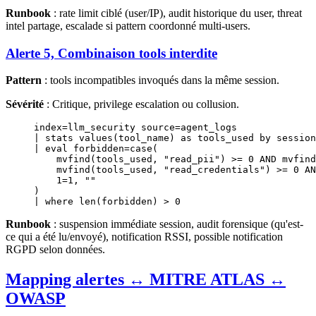
Runbook
: rate limit ciblé (user/IP), audit historique du user, threat
intel partage, escalade si pattern coordonné multi-users.
Alerte 5, Combinaison tools interdite
Pattern
: tools incompatibles invoqués dans la même session.
Sévérité
: Critique, privilege escalation ou collusion.
index=
llm_security source
=
agent_logs
| 
stats
 values
(tool_name) 
as
 tools_used 
by
 session
| eval forbidden
=case
(
    mvfind(tools_used, 
"read_pii"
) 
>=
 0
 AND
 mvfind
    mvfind(tools_used, 
"read_credentials"
) 
>=
 0
 AN
    1
=
1
, 
""
)
| 
where
 len
(forbidden) 
>
 0
Runbook
: suspension immédiate session, audit forensique (qu'est-
ce qui a été lu/envoyé), notification RSSI, possible notification
RGPD selon données.
Mapping alertes ↔ MITRE ATLAS ↔
OWASP