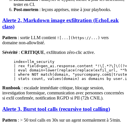
tester en CI.
Post-mortem
: leçons apprises, mise à jour playbooks.
Alerte 2, Markdown image exfiltration (EchoLeak
class)
Pattern
: sortie LLM contient
vers
![...](https://...)
domaine non-allowlisté.
Sévérité
:
CRITIQUE
, exfiltration zéro-clic active.
index=
llm_security
| rex field
=
gen_ai
.
response
.content 
"!\[.*?\]\((?<
| eval domain
=
lower
(
replace
(
replace
(exfil_url, 
"^h
| 
where
 NOT
 match
(domain, 
"yourcompany.com$|truste
| 
stats
 count, 
values
(domain) 
as
 domains 
by
 user
.
i
Runbook
: escalade immédiate critique, blocage session,
investigation forensique, communication avec personnes concernées
si exfil confirmée, notification RGPD si PII (72h CNIL).
Alerte 3, Burst tool calls (recursive tool calling)
Pattern
: > 50 tool calls en 30s sur un agent normalement à 5/min.