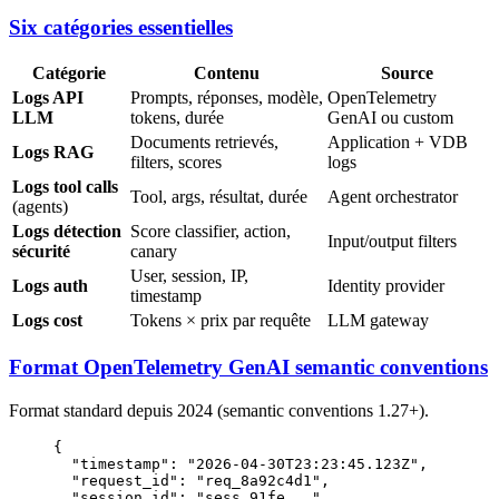
Six catégories essentielles
Catégorie
Contenu
Source
Logs API
Prompts, réponses, modèle,
OpenTelemetry
LLM
tokens, durée
GenAI ou custom
Documents retrievés,
Application + VDB
Logs RAG
filters, scores
logs
Logs tool calls
Tool, args, résultat, durée
Agent orchestrator
(agents)
Logs détection
Score classifier, action,
Input/output filters
sécurité
canary
User, session, IP,
Logs auth
Identity provider
timestamp
Logs cost
Tokens × prix par requête
LLM gateway
Format OpenTelemetry GenAI semantic conventions
Format standard depuis 2024 (semantic conventions 1.27+).
{
  "timestamp"
: 
"2026-04-30T23:23:45.123Z"
,
  "request_id"
: 
"req_8a92c4d1"
,
  "session_id"
: 
"sess_91fe..."
,