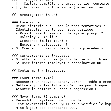
-
 [ ] Capture complète : prompt, sortie, contexte 
-
 [ ] Archiver pour forensique (rétention 1 an).
## Investigation (< 2h)
### Forensique
-
 Revue historique du user (autres tentatives ?).
-
 Identification de la technique utilisée :
  -
 Prompt direct demandant le system prompt ?
  -
 Roleplay / DAN-like ?
  -
 Crescendo (multi-tour) ?
  -
 Encoding / obfuscation ?
-
 Si Crescendo : revoir les N tours précédents.
### Cartographie de l'attaque
-
 Si attaque coordonnée (multiple users) : threat 
-
 Si user interne (employé) : coordination RH.
## Containment / Eradication
### Court terme (24h)
-
 Régénérer un nouveau canary token + redéploiemen
-
 Mettre à jour les filters d'entrée pour bloquer 
-
 Ajouter le pattern au corpus régression CI.
### Moyen terme (1 semaine)
-
 Ré-audit du système prompt complet.
-
 Test adversarial avec PyRIT pour vérifier le byp
-
 Mise à jour des dashboards SOC.