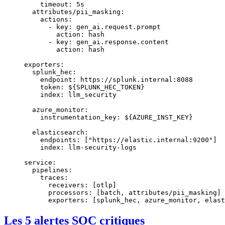
    timeout
: 
5s
  attributes/pii_masking
:
    actions
:
      - 
key
: 
gen_ai.request.prompt
        action
: 
hash
      - 
key
: 
gen_ai.response.content
        action
: 
hash
exporters
:
  splunk_hec
:
    endpoint
: 
https://splunk.internal:8088
    token
: 
${SPLUNK_HEC_TOKEN}
    index
: 
llm_security
  azure_monitor
:
    instrumentation_key
: 
${AZURE_INST_KEY}
  elasticsearch
:
    endpoints
: [
"https://elastic.internal:9200"
]
    index
: 
llm-security-logs
service
:
  pipelines
:
    traces
:
      receivers
: [
otlp
]
      processors
: [
batch
, 
attributes/pii_masking
]
      exporters
: [
splunk_hec
, 
azure_monitor
, 
elast
Les 5 alertes SOC critiques