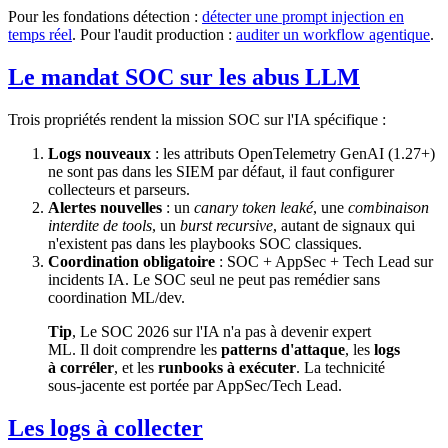
Pour les fondations détection :
détecter une prompt injection en
temps réel
. Pour l'audit production :
auditer un workflow agentique
.
Le mandat SOC sur les abus LLM
Trois propriétés rendent la mission SOC sur l'IA spécifique :
Logs nouveaux
: les attributs OpenTelemetry GenAI (1.27+)
ne sont pas dans les SIEM par défaut, il faut configurer
collecteurs et parseurs.
Alertes nouvelles
: un
canary token leaké
, une
combinaison
interdite de tools
, un
burst recursive
, autant de signaux qui
n'existent pas dans les playbooks SOC classiques.
Coordination obligatoire
: SOC + AppSec + Tech Lead sur
incidents IA. Le SOC seul ne peut pas remédier sans
coordination ML/dev.
Tip
, Le SOC 2026 sur l'IA n'a pas à devenir expert
ML. Il doit comprendre les
patterns d'attaque
, les
logs
à corréler
, et les
runbooks à exécuter
. La technicité
sous-jacente est portée par AppSec/Tech Lead.
Les logs à collecter