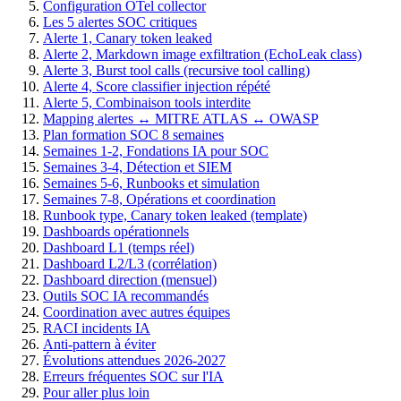
Configuration OTel collector
Les 5 alertes SOC critiques
Alerte 1, Canary token leaked
Alerte 2, Markdown image exfiltration (EchoLeak class)
Alerte 3, Burst tool calls (recursive tool calling)
Alerte 4, Score classifier injection répété
Alerte 5, Combinaison tools interdite
Mapping alertes ↔ MITRE ATLAS ↔ OWASP
Plan formation SOC 8 semaines
Semaines 1-2, Fondations IA pour SOC
Semaines 3-4, Détection et SIEM
Semaines 5-6, Runbooks et simulation
Semaines 7-8, Opérations et coordination
Runbook type, Canary token leaked (template)
Dashboards opérationnels
Dashboard L1 (temps réel)
Dashboard L2/L3 (corrélation)
Dashboard direction (mensuel)
Outils SOC IA recommandés
Coordination avec autres équipes
RACI incidents IA
Anti-pattern à éviter
Évolutions attendues 2026-2027
Erreurs fréquentes SOC sur l'IA
Pour aller plus loin