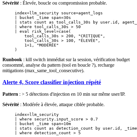
Sévérité
: Élevée, boucle ou compromission probable.
index=
llm_security source
=
agent_logs
| bucket _time span
=
30s
| 
stats
 count 
as
 tool_calls_30s 
by
 user
.
id
, agent_
| 
where
 tool_calls_30s 
>
 50
| eval risk_level
=case
(
    tool_calls_30s 
>
 200
, 
"CRITIQUE"
,
    tool_calls_30s 
>
 100
, 
"ÉLEVÉE"
,
    1
=
1
, 
"MODÉRÉE"
)
Runbook
: kill switch immédiat sur la session, vérification budget
consommé, analyse du pattern (tool en boucle ?), recharge
mitigations (max_same_tool_consecutive).
Alerte 4, Score classifier injection répété
Pattern
: > 5 détections d'injection en 10 min sur même user/IP.
Sévérité
: Modérée à élevée, attaque ciblée probable.
index=
llm_security
| 
where
 security
.
input_score
 >
 0
.
7
| bucket _time span
=
10m
| 
stats
 count 
as
 detection_count 
by
 user
.
id
, _time
| 
where
 detection_count 
>
 5