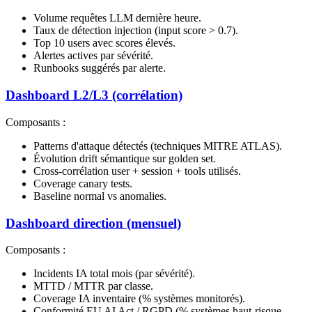
Volume requêtes LLM dernière heure.
Taux de détection injection (input score > 0.7).
Top 10 users avec scores élevés.
Alertes actives par sévérité.
Runbooks suggérés par alerte.
Dashboard L2/L3 (corrélation)
Composants :
Patterns d'attaque détectés (techniques MITRE ATLAS).
Évolution drift sémantique sur golden set.
Cross-corrélation user + session + tools utilisés.
Coverage canary tests.
Baseline normal vs anomalies.
Dashboard direction (mensuel)
Composants :
Incidents IA total mois (par sévérité).
MTTD / MTTR par classe.
Coverage IA inventaire (% systèmes monitorés).
Conformité EU AI Act / RGPD (% systèmes haut-risque