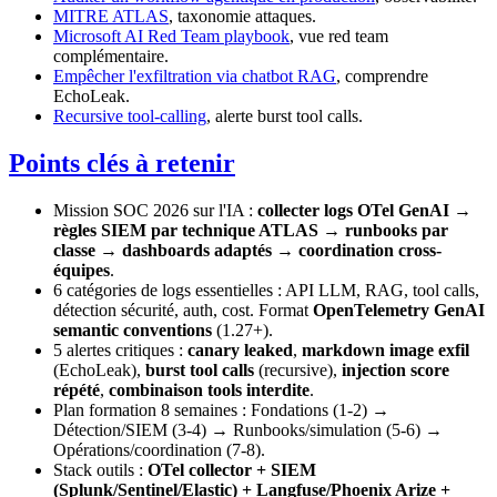
MITRE ATLAS
, taxonomie attaques.
Microsoft AI Red Team playbook
, vue red team
complémentaire.
Empêcher l'exfiltration via chatbot RAG
, comprendre
EchoLeak.
Recursive tool-calling
, alerte burst tool calls.
Points clés à retenir
Mission SOC 2026 sur l'IA :
collecter logs OTel GenAI →
règles SIEM par technique ATLAS → runbooks par
classe → dashboards adaptés → coordination cross-
équipes
.
6 catégories de logs essentielles : API LLM, RAG, tool calls,
détection sécurité, auth, cost. Format
OpenTelemetry GenAI
semantic conventions
(1.27+).
5 alertes critiques :
canary leaked
,
markdown image exfil
(EchoLeak),
burst tool calls
(recursive),
injection score
répété
,
combinaison tools interdite
.
Plan formation 8 semaines : Fondations (1-2) →
Détection/SIEM (3-4) → Runbooks/simulation (5-6) →
Opérations/coordination (7-8).
Stack outils :
OTel collector + SIEM
(Splunk/Sentinel/Elastic) + Langfuse/Phoenix Arize +