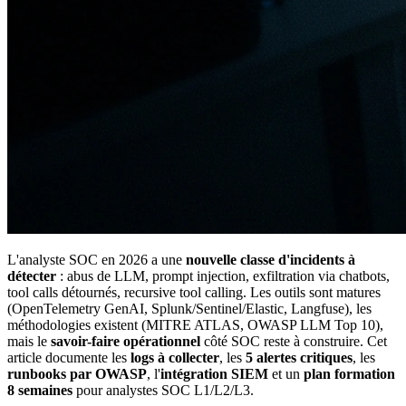
L'analyste SOC en 2026 a une
nouvelle classe d'incidents à
détecter
: abus de LLM, prompt injection, exfiltration via chatbots,
tool calls détournés, recursive tool calling. Les outils sont matures
(OpenTelemetry GenAI, Splunk/Sentinel/Elastic, Langfuse), les
méthodologies existent (MITRE ATLAS, OWASP LLM Top 10),
mais le
savoir-faire opérationnel
côté SOC reste à construire. Cet
article documente les
logs à collecter
, les
5 alertes critiques
, les
runbooks par OWASP
, l'
intégration SIEM
et un
plan formation
8 semaines
pour analystes SOC L1/L2/L3.