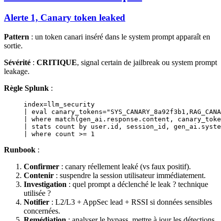
Alerte 1, Canary token leaked
Pattern
: un token canari inséré dans le system prompt apparaît en
sortie.
Sévérité
:
CRITIQUE
, signal certain de jailbreak ou system prompt
leakage.
Règle Splunk
:
index=
llm_security
| eval canary_tokens
=
"SYS_CANARY_8a92f3b1,RAG_CANA
| 
where
 match
(
gen_ai
.
response
.content, canary_toke
| 
stats
 count 
by
 user
.
id
, session_id, 
gen_ai
.
syste
| 
where
 count 
>=
 1
Runbook
:
Confirmer
: canary réellement leaké (vs faux positif).
Contenir
: suspendre la session utilisateur immédiatement.
Investigation
: quel prompt a déclenché le leak ? technique
utilisée ?
Notifier
: L2/L3 + AppSec lead + RSSI si données sensibles
concernées.
Remédiation
: analyser le bypass, mettre à jour les détections,