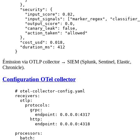
    }
  },
  "security"
: {
    "input_score"
: 
0.82
,
    "input_signals"
: [
"marker_regex"
, 
"classifier_
    "output_score"
: 
0.0
,
    "canary_leak"
: 
false
,
    "action_taken"
: 
"allowed"
  },
  "cost_usd"
: 
0.018
,
  "duration_ms"
: 
412
}
Émission via OTLP collector → SIEM (Splunk, Sentinel, Elastic,
Chronicle).
Configuration OTel collector
# otel-collector-config.yaml
receivers
:
  otlp
:
    protocols
:
      grpc
:
        endpoint
: 
0.0.0.0:4317
      http
:
        endpoint
: 
0.0.0.0:4318
processors
:
  batch
: