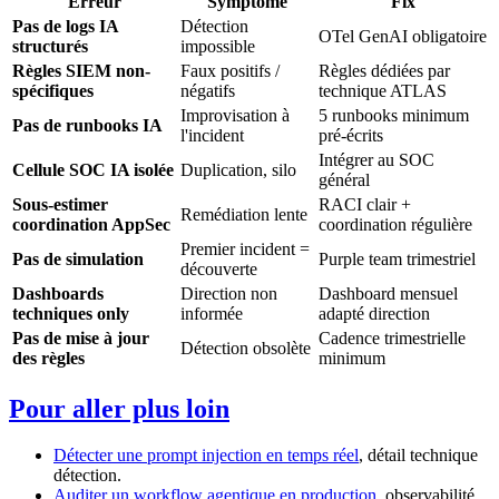
Erreur
Symptôme
Fix
Pas de logs IA
Détection
OTel GenAI obligatoire
structurés
impossible
Règles SIEM non-
Faux positifs /
Règles dédiées par
spécifiques
négatifs
technique ATLAS
Improvisation à
5 runbooks minimum
Pas de runbooks IA
l'incident
pré-écrits
Intégrer au SOC
Cellule SOC IA isolée
Duplication, silo
général
Sous-estimer
RACI clair +
Remédiation lente
coordination AppSec
coordination régulière
Premier incident =
Pas de simulation
Purple team trimestriel
découverte
Dashboards
Direction non
Dashboard mensuel
techniques only
informée
adapté direction
Pas de mise à jour
Cadence trimestrielle
Détection obsolète
des règles
minimum
Pour aller plus loin
Détecter une prompt injection en temps réel
, détail technique
détection.
Auditer un workflow agentique en production
, observabilité.