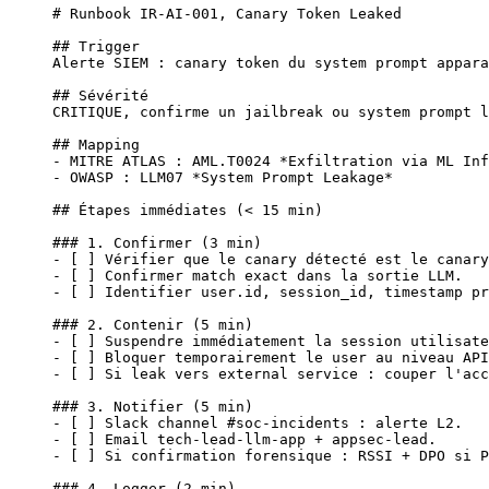
# Runbook IR-AI-001, Canary Token Leaked
## Trigger
Alerte SIEM : canary token du system prompt appara
## Sévérité
CRITIQUE, confirme un jailbreak ou system prompt l
## Mapping
-
 MITRE ATLAS : AML.T0024 
*Exfiltration via ML Inf
-
 OWASP : LLM07 
*System Prompt Leakage*
## Étapes immédiates (< 15 min)
### 1. Confirmer (3 min)
-
 [ ] Vérifier que le canary détecté est le canary
-
 [ ] Confirmer match exact dans la sortie LLM.
-
 [ ] Identifier user.id, session_id, timestamp pr
### 2. Contenir (5 min)
-
 [ ] Suspendre immédiatement la session utilisate
-
 [ ] Bloquer temporairement le user au niveau API
-
 [ ] Si leak vers external service : couper l'acc
### 3. Notifier (5 min)
-
 [ ] Slack channel #soc-incidents : alerte L2.
-
 [ ] Email tech-lead-llm-app + appsec-lead.
-
 [ ] Si confirmation forensique : RSSI + DPO si P
### 4. Logger (2 min)