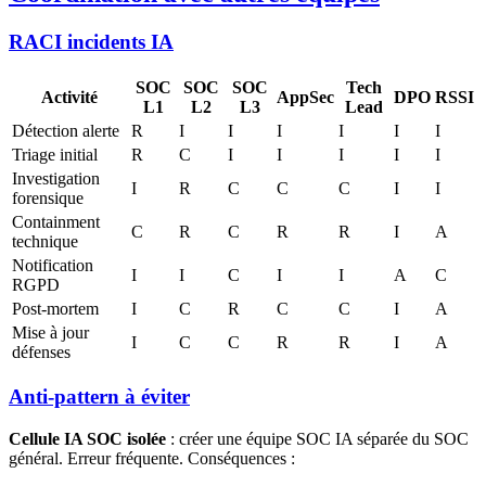
RACI incidents IA
SOC
SOC
SOC
Tech
Activité
AppSec
DPO
RSSI
L1
L2
L3
Lead
Détection alerte
R
I
I
I
I
I
I
Triage initial
R
C
I
I
I
I
I
Investigation
I
R
C
C
C
I
I
forensique
Containment
C
R
C
R
R
I
A
technique
Notification
I
I
C
I
I
A
C
RGPD
Post-mortem
I
C
R
C
C
I
A
Mise à jour
I
C
C
R
R
I
A
défenses
Anti-pattern à éviter
Cellule IA SOC isolée
: créer une équipe SOC IA séparée du SOC
général. Erreur fréquente. Conséquences :