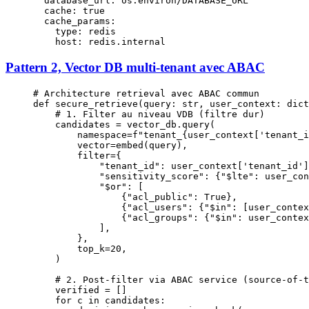
  database_url
: 
os.environ/DATABASE_URL
  cache
: 
true
  cache_params
:
    type
: 
redis
    host
: 
redis.internal
Pattern 2, Vector DB multi-tenant avec ABAC
# Architecture retrieval avec ABAC commun
def
 secure_retrieve
(query: 
str
, user_context: 
dict
    # 1. Filter au niveau VDB (filtre dur)
    candidates 
=
 vector_db.query(
        namespace
=
f
"tenant_
{
user_context[
'tenant_i
        vector
=
embed(query),
        filter
=
{
            "tenant_id"
: user_context[
'tenant_id'
]
            "sensitivity_score"
: {
"$lte"
: user_con
            "$or"
: [
                {
"acl_public"
: 
True
},
                {
"acl_users"
: {
"$in"
: [user_contex
                {
"acl_groups"
: {
"$in"
: user_contex
            ],
        },
        top_k
=
20
,
    )
    # 2. Post-filter via ABAC service (source-of-t
    verified 
=
 []
    for
 c 
in
 candidates: