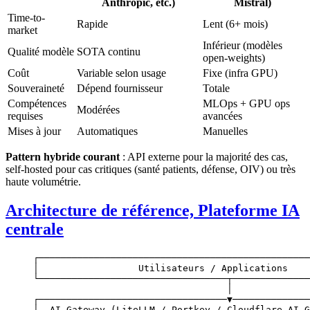
Anthropic, etc.)
Mistral)
Time-to-
Rapide
Lent (6+ mois)
market
Inférieur (modèles
Qualité modèle
SOTA continu
open-weights)
Coût
Variable selon usage
Fixe (infra GPU)
Souveraineté
Dépend fournisseur
Totale
Compétences
MLOps + GPU ops
Modérées
requises
avancées
Mises à jour
Automatiques
Manuelles
Pattern hybride courant
: API externe pour la majorité des cas,
self-hosted pour cas critiques (santé patients, défense, OIV) ou très
haute volumétrie.
Architecture de référence, Plateforme IA
centrale
┌─────────────────────────────────────────────────
│                  Utilisateurs / Applications    
└──────────────────────────────────┬──────────────
                                   │
┌──────────────────────────────────▼──────────────
│  AI Gateway (LiteLLM / Portkey / Cloudflare AI G