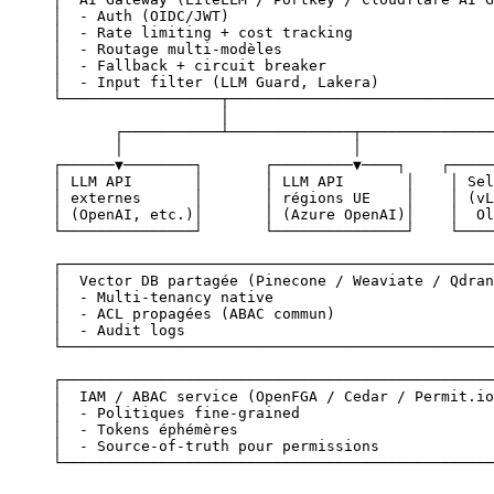
│  - Auth (OIDC/JWT)                              
│  - Rate limiting + cost tracking                
│  - Routage multi-modèles                        
│  - Fallback + circuit breaker                   
│  - Input filter (LLM Guard, Lakera)             
└──────────────────┬──────────────────────────────
                   │
       ┌───────────┴──────────────┬───────────────
       │                          │               
┌──────▼────────┐       ┌─────────▼────┐    ┌─────
│ LLM API       │       │ LLM API       │    │ Sel
│ externes      │       │ régions UE    │    │ (vL
│ (OpenAI, etc.)│       │ (Azure OpenAI)│    │  Ol
└───────────────┘       └───────────────┘    └────
┌─────────────────────────────────────────────────
│  Vector DB partagée (Pinecone / Weaviate / Qdran
│  - Multi-tenancy native                         
│  - ACL propagées (ABAC commun)                  
│  - Audit logs                                   
└─────────────────────────────────────────────────
┌─────────────────────────────────────────────────
│  IAM / ABAC service (OpenFGA / Cedar / Permit.io
│  - Politiques fine-grained                      
│  - Tokens éphémères                             
│  - Source-of-truth pour permissions             
└─────────────────────────────────────────────────