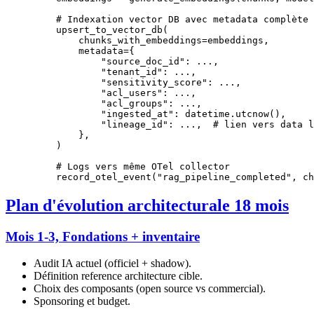
    # Indexation vector DB avec metadata complète
    upsert_to_vector_db(
        chunks_with_embeddings
=
embeddings,
        metadata
=
{
            "source_doc_id"
: 
...
,
            "tenant_id"
: 
...
,
            "sensitivity_score"
: 
...
,
            "acl_users"
: 
...
,
            "acl_groups"
: 
...
,
            "ingested_at"
: datetime.utcnow(),
            "lineage_id"
: 
...
,  
# lien vers data l
        },
    )
    # Logs vers même OTel collector
    record_otel_event(
"rag_pipeline_completed"
, 
ch
Plan d'évolution architecturale 18 mois
Mois 1-3, Fondations + inventaire
Audit IA actuel (officiel + shadow).
Définition reference architecture cible.
Choix des composants (open source vs commercial).
Sponsoring et budget.