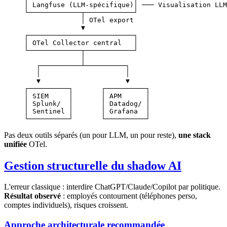
│ Langfuse (LLM-spécifique)│ ─── Visualisation LLM
└─────────────┬────────────┘
              │ OTel export
              ▼
┌──────────────────────────┐
│ OTel Collector central   │
└─────────────┬────────────┘
              │
   ┌──────────┴──────────┐
   │                     │
   ▼                     ▼
┌──────────┐       ┌──────────┐
│ SIEM     │       │ APM      │
│ Splunk/  │       │ Datadog/ │
│ Sentinel │       │ Grafana  │
└──────────┘       └──────────┘
Pas deux outils séparés (un pour LLM, un pour reste),
une stack
unifiée
OTel.
Gestion structurelle du shadow AI
L'erreur classique : interdire ChatGPT/Claude/Copilot par politique.
Résultat observé
: employés contournent (téléphones perso,
comptes individuels), risques croissent.
Approche architecturale recommandée