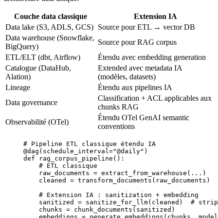
Couche data classique
Extension IA
Data lake (S3, ADLS, GCS)
Source pour ETL → vector DB
Data warehouse (Snowflake,
Source pour RAG corpus
BigQuery)
ETL/ELT (dbt, Airflow)
Étendu avec embedding generation
Catalogue (DataHub,
Extended avec metadata IA
Alation)
(modèles, datasets)
Lineage
Étendu aux pipelines IA
Classification + ACL applicables aux
Data governance
chunks RAG
Étendu OTel GenAI semantic
Observabilité (OTel)
conventions
# Pipeline ETL classique étendu IA
@dag
(
schedule_interval
=
"@daily"
)
def
 rag_corpus_pipeline
():
    # ETL classique
    raw_documents 
=
 extract_from_warehouse(
...
)
    cleaned 
=
 transform_documents(raw_documents)
    # Extension IA : sanitization + embedding
    sanitized 
=
 sanitize_for_llm(cleaned)  
# strip
    chunks 
=
 chunk_documents(sanitized)
    embeddings 
=
 generate_embeddings(chunks, 
model