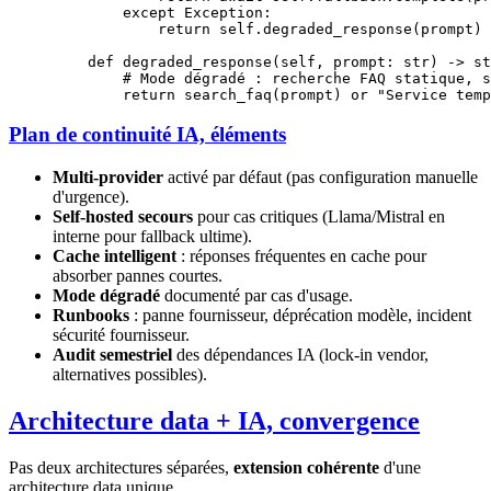
        except
 Exception
:
            return
 self
.degraded_response(prompt)
    def
 degraded_response
(self, prompt: 
str
) -> 
st
        # Mode dégradé : recherche FAQ statique, s
        return
 search_faq(prompt) 
or
 "Service temp
Plan de continuité IA, éléments
Multi-provider
activé par défaut (pas configuration manuelle
d'urgence).
Self-hosted secours
pour cas critiques (Llama/Mistral en
interne pour fallback ultime).
Cache intelligent
: réponses fréquentes en cache pour
absorber pannes courtes.
Mode dégradé
documenté par cas d'usage.
Runbooks
: panne fournisseur, déprécation modèle, incident
sécurité fournisseur.
Audit semestriel
des dépendances IA (lock-in vendor,
alternatives possibles).
Architecture data + IA, convergence
Pas deux architectures séparées,
extension cohérente
d'une
architecture data unique.