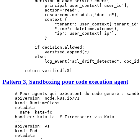
        decision 
=
 abac_service.check(
            principal
=
user_context[
'user_id'
],
            action
=
"read"
,
            resource
=
c.metadata[
"doc_id"
],
            context
=
{
                "tenant"
: user_context[
'tenant_id'
                "time"
: datetime.utcnow(),
                "ip"
: user_context[
'ip'
],
            }
        )
        if
 decision.allowed:
            verified.append(c)
        else
:
            log_event(
"acl_drift_detected"
, 
doc_id
    return
 verified[:
5
]
Pattern 3, Sandboxing pour code execution agent
# Pour agents qui exécutent du code généré : sandb
apiVersion
: 
node.k8s.io/v1
kind
: 
RuntimeClass
metadata
:
  name
: 
kata-fc
handler
: 
kata-fc
  # Firecracker via Kata
---
apiVersion
: 
v1
kind
: 
Pod
metadata
: