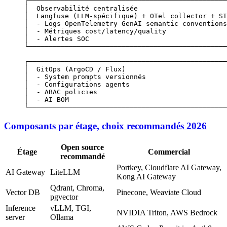
┌─────────────────────────────────────────────────
│  Observabilité centralisée                      
│  Langfuse (LLM-spécifique) + OTel collector + SI
│  - Logs OpenTelemetry GenAI semantic conventions
│  - Métriques cost/latency/quality               
│  - Alertes SOC                                  
└─────────────────────────────────────────────────
┌─────────────────────────────────────────────────
│  GitOps (ArgoCD / Flux)                         
│  - System prompts versionnés                    
│  - Configurations agents                        
│  - ABAC policies                                
│  - AI BOM                                       
└─────────────────────────────────────────────────
Composants par étage, choix recommandés 2026
Open source
Étage
Commercial
recommandé
Portkey, Cloudflare AI Gateway,
AI Gateway
LiteLLM
Kong AI Gateway
Qdrant, Chroma,
Vector DB
Pinecone, Weaviate Cloud
pgvector
Inference
vLLM, TGI,
NVIDIA Triton, AWS Bedrock
server
Ollama