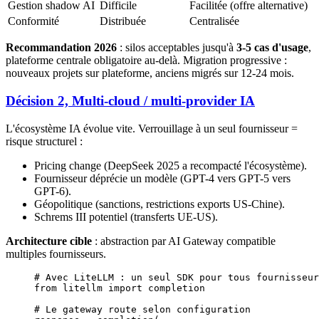
Gestion shadow AI
Difficile
Facilitée (offre alternative)
Conformité
Distribuée
Centralisée
Recommandation 2026
: silos acceptables jusqu'à
3-5 cas d'usage
,
plateforme centrale obligatoire au-delà. Migration progressive :
nouveaux projets sur plateforme, anciens migrés sur 12-24 mois.
Décision 2, Multi-cloud / multi-provider IA
L'écosystème IA évolue vite. Verrouillage à un seul fournisseur =
risque structurel :
Pricing change (DeepSeek 2025 a recompacté l'écosystème).
Fournisseur déprécie un modèle (GPT-4 vers GPT-5 vers
GPT-6).
Géopolitique (sanctions, restrictions exports US-Chine).
Schrems III potentiel (transferts UE-US).
Architecture cible
: abstraction par AI Gateway compatible
multiples fournisseurs.
# Avec LiteLLM : un seul SDK pour tous fournisseur
from
 litellm 
import
 completion
# Le gateway route selon configuration