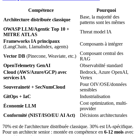
Compétence
Pourquoi
Base, la majorité des
Architecture distribuée classique
patterns sont les mêmes
OWASP LLM/Agentic Top 10 +
Threat model IA
MITRE ATLAS
Frameworks IA principaux
Composants à intégrer
(LangChain, LlamaIndex, agents)
Composant central des
Vector DB
(Pinecone, Weaviate, etc.)
RAG
OpenTelemetry GenAI
Observabilité standard
Cloud (AWS/Azure/GCP) avec
Bedrock, Azure OpenAI,
services IA
Vertex
Pour OIV/OSE/données
Souveraineté + SecNumCloud
sensibles
GitOps + IaC
Industrialisation
Cost optimization, multi-
Économie LLM
provider
Conformité (NIST/ISO/EU AI Act)
Décisions architecturales
70% est de l'architecture distribuée classique. 30% est IA-spécifique.
Pour un architecte senior : montée en compétence en
6-12 mois
avec