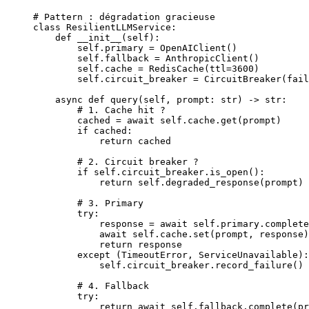
# Pattern : dégradation gracieuse
class
 ResilientLLMService
:
    def
 __init__
(self):
        self
.primary 
=
 OpenAIClient()
        self
.fallback 
=
 AnthropicClient()
        self
.cache 
=
 RedisCache(
ttl
=
3600
)
        self
.circuit_breaker 
=
 CircuitBreaker(
fail
    async
 def
 query
(self, prompt: 
str
) -> 
str
:
        # 1. Cache hit ?
        cached 
=
 await
 self
.cache.get(prompt)
        if
 cached:
            return
 cached
        # 2. Circuit breaker ?
        if
 self
.circuit_breaker.is_open():
            return
 self
.degraded_response(prompt) 
        # 3. Primary
        try
:
            response 
=
 await
 self
.primary.complete
            await
 self
.cache.set(prompt, response)
            return
 response
        except
 (
TimeoutError
, ServiceUnavailable):
            self
.circuit_breaker.record_failure()
        # 4. Fallback
        try
:
            return
 await
 self
.fallback.complete(pr