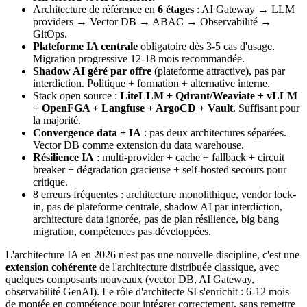
Architecture de référence en
6 étages
: AI Gateway → LLM
providers → Vector DB → ABAC → Observabilité →
GitOps.
Plateforme IA centrale
obligatoire dès 3-5 cas d'usage.
Migration progressive 12-18 mois recommandée.
Shadow AI géré par offre
(plateforme attractive), pas par
interdiction. Politique + formation + alternative interne.
Stack open source :
LiteLLM + Qdrant/Weaviate + vLLM
+ OpenFGA + Langfuse + ArgoCD + Vault
. Suffisant pour
la majorité.
Convergence data + IA
: pas deux architectures séparées.
Vector DB comme extension du data warehouse.
Résilience IA
: multi-provider + cache + fallback + circuit
breaker + dégradation gracieuse + self-hosted secours pour
critique.
8 erreurs fréquentes : architecture monolithique, vendor lock-
in, pas de plateforme centrale, shadow AI par interdiction,
architecture data ignorée, pas de plan résilience, big bang
migration, compétences pas développées.
L'architecture IA en 2026 n'est pas une nouvelle discipline, c'est une
extension cohérente
de l'architecture distribuée classique, avec
quelques composants nouveaux (vector DB, AI Gateway,
observabilité GenAI). Le rôle d'architecte SI s'enrichit : 6-12 mois
de montée en compétence pour intégrer correctement, sans remettre