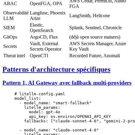
AWS Cedar, Permit.io, Auth0
ABAC
OpenFGA, OPA
FGA
Observabilité
Langfuse, Phoenix
LangSmith, Helicone
LLM
Arize
Elastic,
SIEM
Splunk, Sentinel, Chronicle
OpenSearch
GitOps
ArgoCD, Flux
(déjà open source matures)
Vault, External
AWS Secrets Manager, Azure
Secrets
Secrets Operator
Key Vault
Threat intel
OpenCTI
Recorded Future, Anomali
Patterns d'architecture spécifiques
Pattern 1, AI Gateway avec fallback multi-providers
# litellm-config.yaml
model_list
:
  - 
model_name
: 
"smart-fallback"
    litellm_params
:
      model
: 
gpt-4o
      api_key
: 
os.environ/OPENAI_API_KEY
    fallbacks
: [
"claude-sonnet-4-6"
, 
"gemini-2-pro
  - 
model_name
: 
"claude-sonnet-4-6"
    litellm_params
: