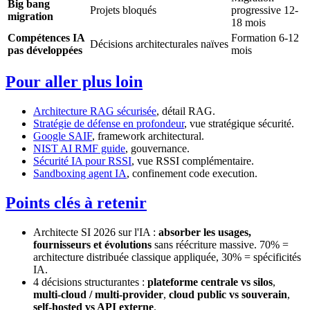
Big bang
Projets bloqués
progressive 12-
migration
18 mois
Compétences IA
Formation 6-12
Décisions architecturales naïves
pas développées
mois
Pour aller plus loin
Architecture RAG sécurisée
, détail RAG.
Stratégie de défense en profondeur
, vue stratégique sécurité.
Google SAIF
, framework architectural.
NIST AI RMF guide
, gouvernance.
Sécurité IA pour RSSI
, vue RSSI complémentaire.
Sandboxing agent IA
, confinement code execution.
Points clés à retenir
Architecte SI 2026 sur l'IA :
absorber les usages,
fournisseurs et évolutions
sans réécriture massive. 70% =
architecture distribuée classique appliquée, 30% = spécificités
IA.
4 décisions structurantes :
plateforme centrale vs silos
,
multi-cloud / multi-provider
,
cloud public vs souverain
,
self-hosted vs API externe
.