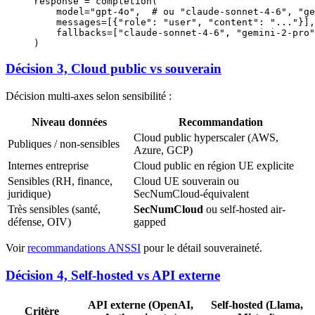
response 
=
 completion(
    model
=
"gpt-4o"
,  
# ou "claude-sonnet-4-6", "ge
    messages
=
[{
"role"
: 
"user"
, 
"content"
: 
"..."
}],
    fallbacks
=
[
"claude-sonnet-4-6"
, 
"gemini-2-pro"
)
Décision 3, Cloud public vs souverain
Décision multi-axes selon sensibilité :
Niveau données
Recommandation
Cloud public hyperscaler (AWS,
Publiques / non-sensibles
Azure, GCP)
Internes entreprise
Cloud public en région UE explicite
Sensibles (RH, finance,
Cloud UE souverain ou
juridique)
SecNumCloud-équivalent
Très sensibles (santé,
SecNumCloud
ou self-hosted air-
défense, OIV)
gapped
Voir
recommandations ANSSI
pour le détail souveraineté.
Décision 4, Self-hosted vs API externe
API externe (OpenAI,
Self-hosted (Llama,
Critère