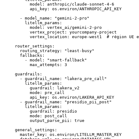
      model
: 
anthropic/claude-sonnet-4-6
      api_key
: 
os.environ/ANTHROPIC_API_KEY
  - 
model_name
: 
"gemini-2-pro"
    litellm_params
:
      model
: 
vertex_ai/gemini-2-pro
      vertex_project
: 
yourcompany-project
      vertex_location
: 
europe-west1
  # région UE e
router_settings
:
  routing_strategy
: 
"least-busy"
  fallbacks
: 
    - 
model
: 
"smart-fallback"
      max_attempts
: 
3
guardrails
:
  - 
guardrail_name
: 
"lakera_pre_call"
    litellm_params
:
      guardrail
: 
lakera_v2
      mode
: 
pre_call
      api_key
: 
os.environ/LAKERA_API_KEY
  - 
guardrail_name
: 
"presidio_pii_post"
    litellm_params
:
      guardrail
: 
presidio
      mode
: 
post_call
      output_parse_pii
: 
true
general_settings
:
  master_key
: 
os.environ/LITELLM_MASTER_KEY