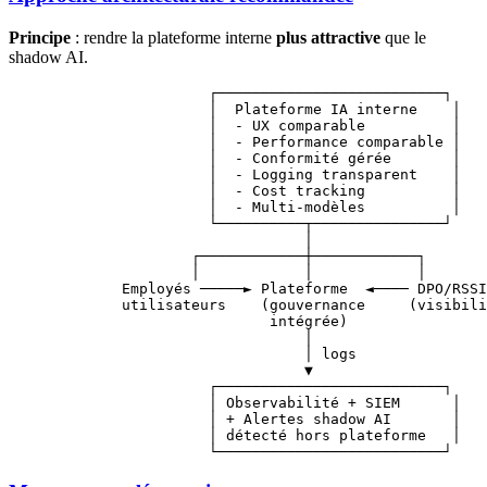
Principe
: rendre la plateforme interne
plus attractive
que le
shadow AI.
                  ┌──────────────────────────┐
                  │  Plateforme IA interne    │
                  │  - UX comparable          │
                  │  - Performance comparable │
                  │  - Conformité gérée       │
                  │  - Logging transparent    │
                  │  - Cost tracking          │
                  │  - Multi-modèles          │
                  └──────────┬───────────────┘
                             │
                ┌────────────┼────────────┐
                │            │            │
        Employés ─────► Plateforme  ◄──── DPO/RSSI
        utilisateurs    (gouvernance     (visibili
                         intégrée)
                             │
                             │ logs
                             ▼
                  ┌──────────────────────────┐
                  │ Observabilité + SIEM      │
                  │ + Alertes shadow AI       │
                  │ détecté hors plateforme   │
                  └──────────────────────────┘