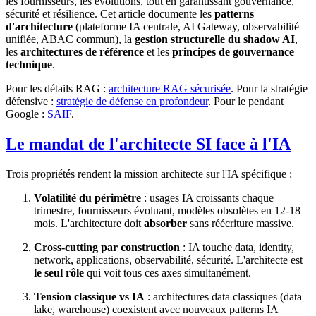
les fournisseurs, les évolutions, tout en garantissant gouvernance,
sécurité et résilience. Cet article documente les
patterns
d'architecture
(plateforme IA centrale, AI Gateway, observabilité
unifiée, ABAC commun), la
gestion structurelle du shadow AI
,
les
architectures de référence
et les
principes de gouvernance
technique
.
Pour les détails RAG :
architecture RAG sécurisée
. Pour la stratégie
défensive :
stratégie de défense en profondeur
. Pour le pendant
Google :
SAIF
.
Le mandat de l'architecte SI face à l'IA
Trois propriétés rendent la mission architecte sur l'IA spécifique :
Volatilité du périmètre
: usages IA croissants chaque
trimestre, fournisseurs évoluant, modèles obsolètes en 12-18
mois. L'architecture doit
absorber
sans réécriture massive.
Cross-cutting par construction
: IA touche data, identity,
network, applications, observabilité, sécurité. L'architecte est
le seul rôle
qui voit tous ces axes simultanément.
Tension classique vs IA
: architectures data classiques (data
lake, warehouse) coexistent avec nouveaux patterns IA