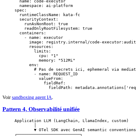
  name
: 
code-executor
  namespace
: 
ai-platform
spec
:
  runtimeClassName
: 
kata-fc
  securityContext
:
    runAsNonRoot
: 
true
    readOnlyRootFilesystem
: 
true
  containers
:
    - 
name
: 
executor
      image
: 
registry.internal/code-executor:audit
      resources
:
        limits
:
          cpu
: 
"1"
          memory
: 
"512Mi"
      env
:
        # Pas de secrets ici, ephemeral via mediat
        - 
name
: 
REQUEST_ID
          valueFrom
:
            fieldRef
:
              fieldPath
: 
metadata.annotations['req
Voir
sandboxing agent IA
.
Pattern 4, Observabilité unifiée
Application LLM (LangChain, LlamaIndex, custom)
        │
        ▼ OTel SDK avec GenAI semantic conventions
┌──────────────────────────┐