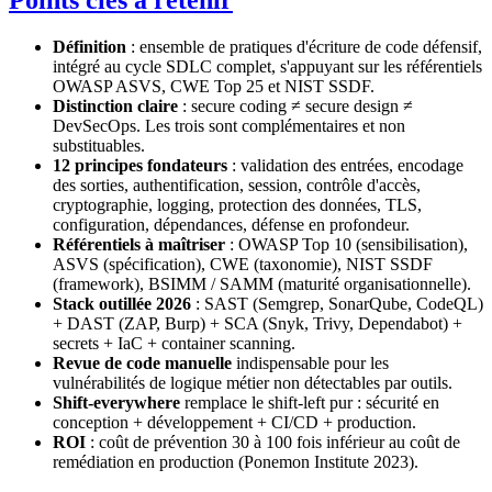
Points clés à retenir
Définition
: ensemble de pratiques d'écriture de code défensif,
intégré au cycle SDLC complet, s'appuyant sur les référentiels
OWASP ASVS, CWE Top 25 et NIST SSDF.
Distinction claire
: secure coding ≠ secure design ≠
DevSecOps. Les trois sont complémentaires et non
substituables.
12 principes fondateurs
: validation des entrées, encodage
des sorties, authentification, session, contrôle d'accès,
cryptographie, logging, protection des données, TLS,
configuration, dépendances, défense en profondeur.
Référentiels à maîtriser
: OWASP Top 10 (sensibilisation),
ASVS (spécification), CWE (taxonomie), NIST SSDF
(framework), BSIMM / SAMM (maturité organisationnelle).
Stack outillée 2026
: SAST (Semgrep, SonarQube, CodeQL)
+ DAST (ZAP, Burp) + SCA (Snyk, Trivy, Dependabot) +
secrets + IaC + container scanning.
Revue de code manuelle
indispensable pour les
vulnérabilités de logique métier non détectables par outils.
Shift-everywhere
remplace le shift-left pur : sécurité en
conception + développement + CI/CD + production.
ROI
: coût de prévention 30 à 100 fois inférieur au coût de
remédiation en production (Ponemon Institute 2023).