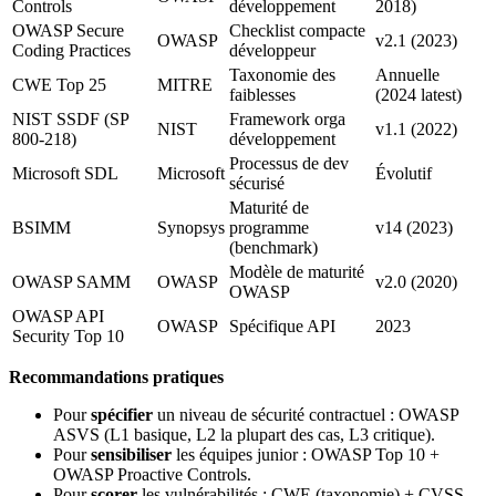
Controls
développement
2018)
OWASP Secure
Checklist compacte
OWASP
v2.1 (2023)
Coding Practices
développeur
Taxonomie des
Annuelle
CWE Top 25
MITRE
faiblesses
(2024 latest)
NIST SSDF (SP
Framework orga
NIST
v1.1 (2022)
800-218)
développement
Processus de dev
Microsoft SDL
Microsoft
Évolutif
sécurisé
Maturité de
BSIMM
Synopsys
programme
v14 (2023)
(benchmark)
Modèle de maturité
OWASP SAMM
OWASP
v2.0 (2020)
OWASP
OWASP API
OWASP
Spécifique API
2023
Security Top 10
Recommandations pratiques
Pour
spécifier
un niveau de sécurité contractuel : OWASP
ASVS (L1 basique, L2 la plupart des cas, L3 critique).
Pour
sensibiliser
les équipes junior : OWASP Top 10 +
OWASP Proactive Controls.
Pour
scorer
les vulnérabilités : CWE (taxonomie) + CVSS