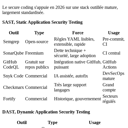
Le secure coding s'appuie en 2026 sur une stack outillée mature,
largement standardisée.
SAST, Static Application Security Testing
Outil
Type
Force
Usage
Règles YAML lisibles,
Pre-commit,
Semgrep
Open-source
extensible, rapide
CI
Dette technique +
SonarQube
Freemium
CI central
sécurité, large adoption
GitHub
Gratuit sur
Intégration native GitHub,
GitHub
CodeQL
repos publics
puissant
Actions
DevSecOps
Snyk Code
Commercial
IA assistée, autofix
mature
Très large support
Grand
Checkmarx
Commercial
langages
compte
Secteurs
Fortify
Commercial
Historique, gouvernement
régulés
DAST, Dynamic Application Security Testing
Outil
Type
Usage