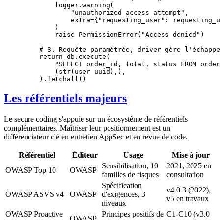
        logger.warning(
            "unauthorized access attempt"
,
            extra
=
{
"requesting_user"
: requesting_u
        )
        raise
 PermissionError
(
"Access denied"
)
    # 3. Requête paramétrée, driver gère l'échappe
    return
 db.execute(
        "SELECT order_id, total, status FROM order
        (
str
(user_uuid),),
    ).fetchall()
Les référentiels majeurs
Le secure coding s'appuie sur un écosystème de référentiels
complémentaires. Maîtriser leur positionnement est un
différenciateur clé en entretien AppSec et en revue de code.
Référentiel
Éditeur
Usage
Mise à jour
Sensibilisation, 10
2021, 2025 en
OWASP Top 10
OWASP
familles de risques
consultation
Spécification
v4.0.3 (2022),
OWASP ASVS v4
OWASP
d'exigences, 3
v5 en travaux
niveaux
OWASP Proactive
Principes positifs de
C1-C10 (v3.0
OWASP