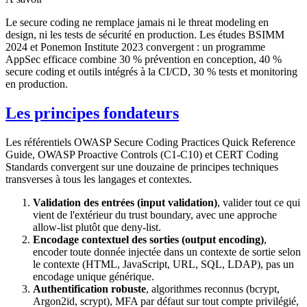
Le secure coding ne remplace jamais ni le threat modeling en
design, ni les tests de sécurité en production. Les études BSIMM
2024 et Ponemon Institute 2023 convergent : un programme
AppSec efficace combine 30 % prévention en conception, 40 %
secure coding et outils intégrés à la CI/CD, 30 % tests et monitoring
en production.
Les principes fondateurs
Les référentiels OWASP Secure Coding Practices Quick Reference
Guide, OWASP Proactive Controls (C1-C10) et CERT Coding
Standards convergent sur une douzaine de principes techniques
transverses à tous les langages et contextes.
Validation des entrées (input validation)
, valider tout ce qui
vient de l'extérieur du trust boundary, avec une approche
allow-list plutôt que deny-list.
Encodage contextuel des sorties (output encoding)
,
encoder toute donnée injectée dans un contexte de sortie selon
le contexte (HTML, JavaScript, URL, SQL, LDAP), pas un
encodage unique générique.
Authentification robuste
, algorithmes reconnus (bcrypt,
Argon2id, scrypt), MFA par défaut sur tout compte privilégié,