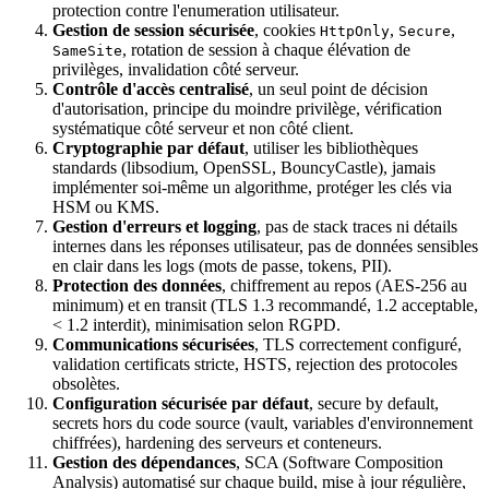
protection contre l'enumeration utilisateur.
Gestion de session sécurisée
, cookies
,
,
HttpOnly
Secure
, rotation de session à chaque élévation de
SameSite
privilèges, invalidation côté serveur.
Contrôle d'accès centralisé
, un seul point de décision
d'autorisation, principe du moindre privilège, vérification
systématique côté serveur et non côté client.
Cryptographie par défaut
, utiliser les bibliothèques
standards (libsodium, OpenSSL, BouncyCastle), jamais
implémenter soi-même un algorithme, protéger les clés via
HSM ou KMS.
Gestion d'erreurs et logging
, pas de stack traces ni détails
internes dans les réponses utilisateur, pas de données sensibles
en clair dans les logs (mots de passe, tokens, PII).
Protection des données
, chiffrement au repos (AES-256 au
minimum) et en transit (TLS 1.3 recommandé, 1.2 acceptable,
< 1.2 interdit), minimisation selon RGPD.
Communications sécurisées
, TLS correctement configuré,
validation certificats stricte, HSTS, rejection des protocoles
obsolètes.
Configuration sécurisée par défaut
, secure by default,
secrets hors du code source (vault, variables d'environnement
chiffrées), hardening des serveurs et conteneurs.
Gestion des dépendances
, SCA (Software Composition
Analysis) automatisé sur chaque build, mise à jour régulière,