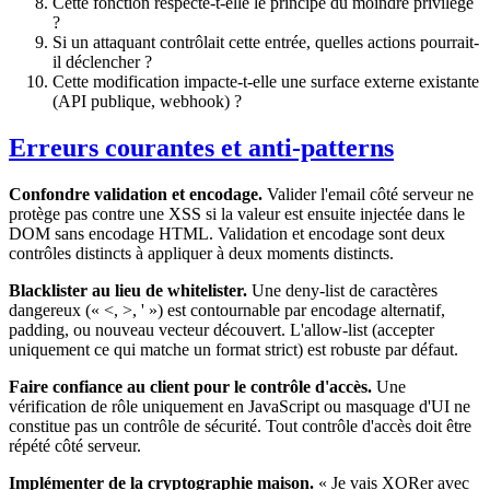
Cette fonction respecte-t-elle le principe du moindre privilège
?
Si un attaquant contrôlait cette entrée, quelles actions pourrait-
il déclencher ?
Cette modification impacte-t-elle une surface externe existante
(API publique, webhook) ?
Erreurs courantes et anti-patterns
Confondre validation et encodage.
Valider l'email côté serveur ne
protège pas contre une XSS si la valeur est ensuite injectée dans le
DOM sans encodage HTML. Validation et encodage sont deux
contrôles distincts à appliquer à deux moments distincts.
Blacklister au lieu de whitelister.
Une deny-list de caractères
dangereux (« <, >, ' ») est contournable par encodage alternatif,
padding, ou nouveau vecteur découvert. L'allow-list (accepter
uniquement ce qui matche un format strict) est robuste par défaut.
Faire confiance au client pour le contrôle d'accès.
Une
vérification de rôle uniquement en JavaScript ou masquage d'UI ne
constitue pas un contrôle de sécurité. Tout contrôle d'accès doit être
répété côté serveur.
Implémenter de la cryptographie maison.
« Je vais XORer avec