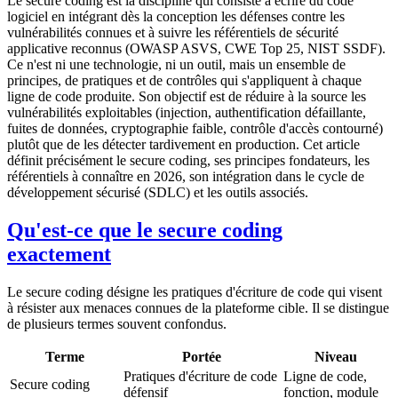
Le secure coding est la discipline qui consiste à écrire du code
logiciel en intégrant dès la conception les défenses contre les
vulnérabilités connues et à suivre les référentiels de sécurité
applicative reconnus (OWASP ASVS, CWE Top 25, NIST SSDF).
Ce n'est ni une technologie, ni un outil, mais un ensemble de
principes, de pratiques et de contrôles qui s'appliquent à chaque
ligne de code produite. Son objectif est de réduire à la source les
vulnérabilités exploitables (injection, authentification défaillante,
fuites de données, cryptographie faible, contrôle d'accès contourné)
plutôt que de les détecter tardivement en production. Cet article
définit précisément le secure coding, ses principes fondateurs, les
référentiels à connaître en 2026, son intégration dans le cycle de
développement sécurisé (SDLC) et les outils associés.
Qu'est-ce que le secure coding
exactement
Le secure coding désigne les pratiques d'écriture de code qui visent
à résister aux menaces connues de la plateforme cible. Il se distingue
de plusieurs termes souvent confondus.
Terme
Portée
Niveau
Pratiques d'écriture de code
Ligne de code,
Secure coding
défensif
fonction, module