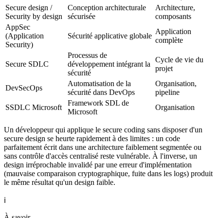
Secure design /
Conception architecturale
Architecture,
Security by design
sécurisée
composants
AppSec
Application
(Application
Sécurité applicative globale
complète
Security)
Processus de
Cycle de vie du
Secure SDLC
développement intégrant la
projet
sécurité
Automatisation de la
Organisation,
DevSecOps
sécurité dans DevOps
pipeline
Framework SDL de
SSDLC Microsoft
Organisation
Microsoft
Un développeur qui applique le secure coding sans disposer d'un
secure design se heurte rapidement à des limites : un code
parfaitement écrit dans une architecture faiblement segmentée ou
sans contrôle d'accès centralisé reste vulnérable. À l'inverse, un
design irréprochable invalidé par une erreur d'implémentation
(mauvaise comparaison cryptographique, fuite dans les logs) produit
le même résultat qu'un design faible.
ℹ️
À savoir