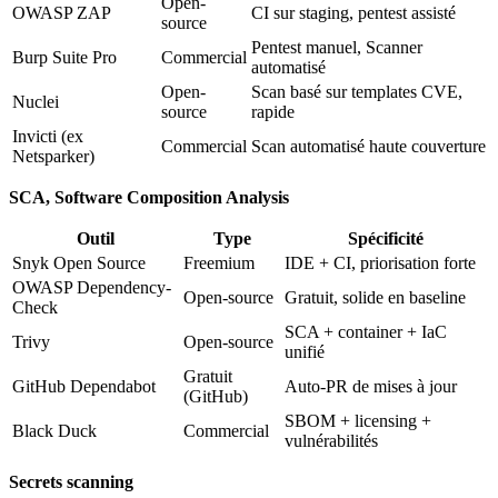
Open-
OWASP ZAP
CI sur staging, pentest assisté
source
Pentest manuel, Scanner
Burp Suite Pro
Commercial
automatisé
Open-
Scan basé sur templates CVE,
Nuclei
source
rapide
Invicti (ex
Commercial
Scan automatisé haute couverture
Netsparker)
SCA, Software Composition Analysis
Outil
Type
Spécificité
Snyk Open Source
Freemium
IDE + CI, priorisation forte
OWASP Dependency-
Open-source
Gratuit, solide en baseline
Check
SCA + container + IaC
Trivy
Open-source
unifié
Gratuit
GitHub Dependabot
Auto-PR de mises à jour
(GitHub)
SBOM + licensing +
Black Duck
Commercial
vulnérabilités
Secrets scanning