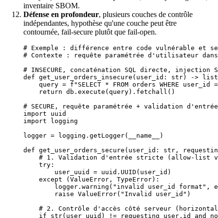
inventaire SBOM.
Défense en profondeur
, plusieurs couches de contrôle
indépendantes, hypothèse qu'une couche peut être
contournée, fail-secure plutôt que fail-open.
# Exemple : différence entre code vulnérable et se
# Contexte : requête paramétrée d'utilisateur dans
# INSECURE, concaténation SQL directe, injection S
def
 get_user_orders_insecure
(user_id: 
str
) -> 
list
    query 
=
 f
"SELECT * FROM orders WHERE user_id =
    return
 db.execute(query).fetchall()
# SECURE, requête paramétrée + validation d'entrée
import
 uuid
import
 logging
logger 
=
 logging.getLogger(
__name__
)
def
 get_user_orders_secure
(user_id: 
str
, requestin
    # 1. Validation d'entrée stricte (allow-list v
    try
:
        user_uuid 
=
 uuid.UUID(user_id)
    except
 (
ValueError
, 
TypeError
):
        logger.warning(
"invalid user_id format"
, 
e
        raise
 ValueError
(
"Invalid user_id"
)
    # 2. Contrôle d'accès côté serveur (horizontal
    if
 str
(user_uuid) 
!=
 requesting_user.id 
and
 no