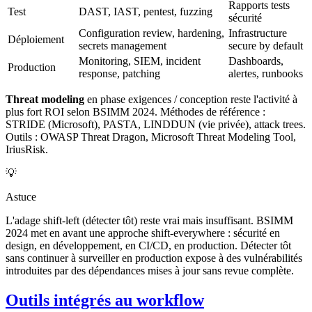
Rapports tests
Test
DAST, IAST, pentest, fuzzing
sécurité
Configuration review, hardening,
Infrastructure
Déploiement
secrets management
secure by default
Monitoring, SIEM, incident
Dashboards,
Production
response, patching
alertes, runbooks
Threat modeling
en phase exigences / conception reste l'activité à
plus fort ROI selon BSIMM 2024. Méthodes de référence :
STRIDE (Microsoft), PASTA, LINDDUN (vie privée), attack trees.
Outils : OWASP Threat Dragon, Microsoft Threat Modeling Tool,
IriusRisk.
💡
Astuce
L'adage shift-left (détecter tôt) reste vrai mais insuffisant. BSIMM
2024 met en avant une approche shift-everywhere : sécurité en
design, en développement, en CI/CD, en production. Détecter tôt
sans continuer à surveiller en production expose à des vulnérabilités
introduites par des dépendances mises à jour sans revue complète.
Outils intégrés au workflow