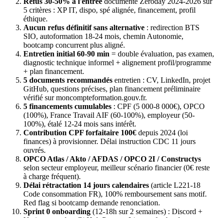
Refus 30-50% à l'entrée
documenté Zeroday 2024-2026 sur
5 critères : XP IT, dispo, spé alignée, financement, profil
éthique.
Aucun refus définitif sans alternative
: redirection BTS
SIO, autoformation 18-24 mois, chemin Autonomie,
bootcamp concurrent plus aligné.
Entretien initial 60-90 min
= double évaluation, pas examen,
diagnostic technique informel + alignement profil/programme
+ plan financement.
5 documents recommandés
entretien : CV, LinkedIn, projet
GitHub, questions précises, plan financement préliminaire
vérifié sur moncompteformation.gouv.fr.
5 financements cumulables
: CPF (5 000-8 000€), OPCO
(100%), France Travail AIF (60-100%), employeur (50-
100%), étalé 12-24 mois sans intérêt.
Contribution CPF forfaitaire 100€
depuis 2024 (loi
finances) à provisionner. Délai instruction CDC 11 jours
ouvrés.
OPCO Atlas / Akto / AFDAS / OPCO 2I / Constructys
selon secteur employeur, meilleur scénario financier (0€ reste
à charge fréquent).
Délai rétractation 14 jours calendaires
(article L221-18
Code consommation FR), 100% remboursement sans motif.
Red flag si bootcamp demande renonciation.
Sprint 0 onboarding
(12-18h sur 2 semaines) : Discord +