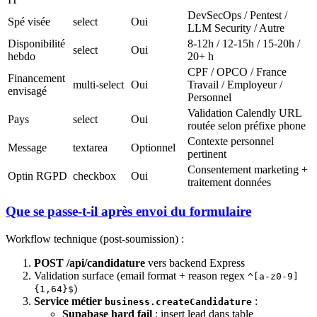
DevSecOps / Pentest /
Spé visée
select
Oui
LLM Security / Autre
Disponibilité
8-12h / 12-15h / 15-20h /
select
Oui
hebdo
20+ h
CPF / OPCO / France
Financement
multi-select
Oui
Travail / Employeur /
envisagé
Personnel
Validation Calendly URL
Pays
select
Oui
routée selon préfixe phone
Contexte personnel
Message
textarea
Optionnel
pertinent
Consentement marketing +
Optin RGPD
checkbox
Oui
traitement données
Que se passe-t-il après envoi du formulaire
Workflow technique (post-soumission) :
POST /api/candidature
vers backend Express
Validation surface (email format + reason regex
^[a-z0-9]
)
{1,64}$
Service métier
:
business.createCandidature
Supabase hard fail
: insert lead dans table