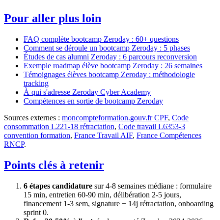
Pour aller plus loin
FAQ complète bootcamp Zeroday : 60+ questions
Comment se déroule un bootcamp Zeroday : 5 phases
Études de cas alumni Zeroday : 6 parcours reconversion
Exemple roadmap élève bootcamp Zeroday : 26 semaines
Témoignages élèves bootcamp Zeroday : méthodologie
tracking
À qui s'adresse Zeroday Cyber Academy
Compétences en sortie de bootcamp Zeroday
Sources externes :
moncompteformation.gouv.fr CPF
,
Code
consommation L221-18 rétractation
,
Code travail L6353-3
convention formation
,
France Travail AIF
,
France Compétences
RNCP
.
Points clés à retenir
6 étapes candidature
sur 4-8 semaines médiane : formulaire
15 min, entretien 60-90 min, délibération 2-5 jours,
financement 1-3 sem, signature + 14j rétractation, onboarding
sprint 0.