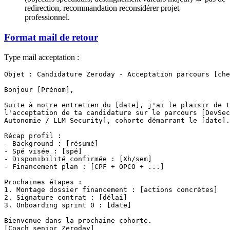
redirection, recommandation reconsidérer projet
professionnel.
Format mail de retour
Type mail acceptation :
Objet : Candidature Zeroday - Acceptation parcours [che
Bonjour [Prénom],

Suite à notre entretien du [date], j'ai le plaisir de t
l'acceptation de ta candidature sur le parcours [DevSec
Autonomie / LLM Security], cohorte démarrant le [date].

Récap profil :

- Background : [résumé]

- Spé visée : [spé]

- Disponibilité confirmée : [Xh/sem]

- Financement plan : [CPF + OPCO + ...]

Prochaines étapes :

1. Montage dossier financement : [actions concrètes]

2. Signature contrat : [délai]

3. Onboarding sprint 0 : [date]

Bienvenue dans la prochaine cohorte.
