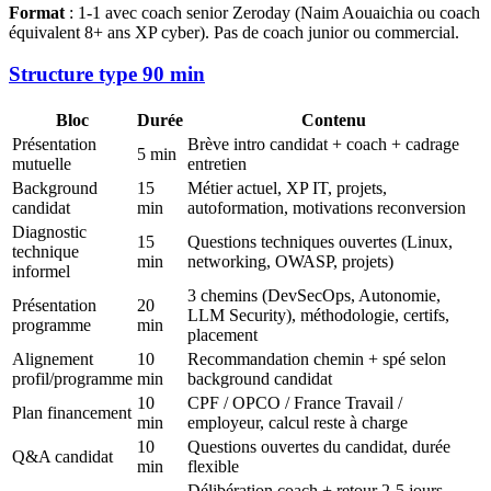
Format
: 1-1 avec coach senior Zeroday (Naim Aouaichia ou coach
équivalent 8+ ans XP cyber). Pas de coach junior ou commercial.
Structure type 90 min
Bloc
Durée
Contenu
Présentation
Brève intro candidat + coach + cadrage
5 min
mutuelle
entretien
Background
15
Métier actuel, XP IT, projets,
candidat
min
autoformation, motivations reconversion
Diagnostic
15
Questions techniques ouvertes (Linux,
technique
min
networking, OWASP, projets)
informel
3 chemins (DevSecOps, Autonomie,
Présentation
20
LLM Security), méthodologie, certifs,
programme
min
placement
Alignement
10
Recommandation chemin + spé selon
profil/programme
min
background candidat
10
CPF / OPCO / France Travail /
Plan financement
min
employeur, calcul reste à charge
10
Questions ouvertes du candidat, durée
Q&A candidat
min
flexible
Délibération coach + retour 2-5 jours,