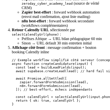
(source de vérité
zeroday_cyber_academy_lead
CRM)
Zapier best-effort
: forward webhook automation
(envoi mail confirmation, ajout liste mailing)
n8n best-effort
: forward webhook secondaire
(workflows complémentaires)
Retour Calendly URL
sélectionnée par
:
selectCalendlyUrl(phone)
Préfixes Afrique → URL bilan pédagogique 60 min
Sinon → URL default 30 min entretien initial
Affichage côté front
: message confirmation + bouton
booking Calendly inline
// Exemple workflow simplifié côté serveur (concep
async
 function
 createCandidature
(
input
) {
  const
 lead
 =
 buildLeadFields
(input);
  await
 supabase.
createLead
(lead); 
// hard fail s
  await
 Promise
.
allSettled
([
    zapier.
forwardFormSubmission
(lead),
    n8n.
forwardFormSubmission
(lead),
  ]); 
// best-effort, échecs indépendants
  const
 calendlyUrl
 =
 selectCalendlyUrl
(input.phon
  return
 { ok: 
true
, calendlyUrl };
}