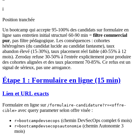
ℹ️
Position tranchée
Un bootcamp qui accepte 95-100% des candidats sur formulaire en
ligne sans entretien initial structuré 60-90 min =
filtre commercial
pur
, pas filtre pédagogique. Les conséquences : cohortes
hétérogènes (du candidat lucide au candidat fantasme), taux
abandon élevé (15-30%), taux placement réel faible (40-55% à 12
mois). Zeroday refuse 30-50% à l'entrée explicitement pour produire
des cohortes alignées et des taux placement 70-85%. Ce refus est un
signal de sérieux, pas une arrogance.
Étape 1 : Formulaire en ligne (15 min)
Lien et URL exacts
Formulaire en ligne sur
/formulaire-candidature?r=<offre-
avec query parameter selon offre visée :
cible>
(chemin DevSecOps complet 6 mois)
r=bootcampdevsecops
(chemin Autonomie 3
r=bootcampdevsecopsautonomie
mois)