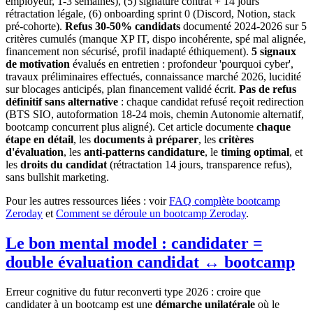
employeur, 1-3 semaines), (5) signature contrat + 14 jours
rétractation légale, (6) onboarding sprint 0 (Discord, Notion, stack
pré-cohorte).
Refus 30-50% candidats
documenté 2024-2026 sur 5
critères cumulés (manque XP IT, dispo incohérente, spé mal alignée,
financement non sécurisé, profil inadapté éthiquement).
5 signaux
de motivation
évalués en entretien : profondeur 'pourquoi cyber',
travaux préliminaires effectués, connaissance marché 2026, lucidité
sur blocages anticipés, plan financement validé écrit.
Pas de refus
définitif sans alternative
: chaque candidat refusé reçoit redirection
(BTS SIO, autoformation 18-24 mois, chemin Autonomie alternatif,
bootcamp concurrent plus aligné). Cet article documente
chaque
étape en détail
, les
documents à préparer
, les
critères
d'évaluation
, les
anti-patterns candidature
, le
timing optimal
, et
les
droits du candidat
(rétractation 14 jours, transparence refus),
sans bullshit marketing.
Pour les autres ressources liées : voir
FAQ complète bootcamp
Zeroday
et
Comment se déroule un bootcamp Zeroday
.
Le bon mental model : candidater =
double évaluation candidat ↔ bootcamp
Erreur cognitive du futur reconverti type 2026 : croire que
candidater à un bootcamp est une
démarche unilatérale
où le