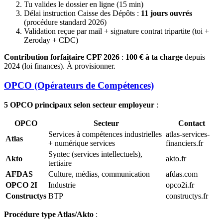
Tu valides le dossier en ligne (15 min)
Délai instruction Caisse des Dépôts :
11 jours ouvrés
(procédure standard 2026)
Validation reçue par mail + signature contrat tripartite (toi +
Zeroday + CDC)
Contribution forfaitaire CPF 2026
:
100 € à ta charge
depuis
2024 (loi finances). À provisionner.
OPCO (Opérateurs de Compétences)
5 OPCO principaux selon secteur employeur
:
OPCO
Secteur
Contact
Services à compétences industrielles
atlas-services-
Atlas
+ numérique services
financiers.fr
Syntec (services intellectuels),
Akto
akto.fr
tertiaire
AFDAS
Culture, médias, communication
afdas.com
OPCO 2I
Industrie
opco2i.fr
Constructys
BTP
constructys.fr
Procédure type Atlas/Akto
: