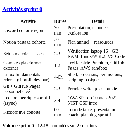
Activités sprint 0
Activité
Durée
Détail
30
Présentation, channels
Discord cohorte rejoint
min
exploration
30
Notion partagé cohorte
Plan annuel + ressources
min
Vérification laptop 16+ GB
Setup matériel + stack
2-3h
RAM, Linux/WSL2, VS Code
Comptes plateformes
TryHackMe Premium, GitHub
1-2h
externes
Pages, AWS sandbox
Linux fundamentals
Shell, processus, permissions,
4-6h
refresh (si profil dev pur)
scripting basique
Git + GitHub Pages
2-3h
Premier writeup test publié
personnel créé
Lecture théorique sprint 1
OWASP Top 10 web 2021 +
3-4h
(async)
NIST CSF intro
60
Tour de table, présentation
Kickoff live cohorte
min
coach, planning sprint 1
Volume sprint 0
: 12-18h cumulées sur 2 semaines.