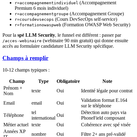
(Accompagnement
r=accompagnementindividuel
Premium 6 mois individuel)
(Accompagnement Groupe)
r=accompagnementgroupe
(Cours DevSecOps self-service)
r=coursdevsecops
(Formation OWASP Web Security)
r=formationowaspweb
Pour la
spé LLM Security
, le funnel est différent : passer par
(webinaire 90 min gratuit) qui donne ensuite
/acces-webinaire
accès au formulaire candidature LLM Security spécifique.
Champs à remplir
10-12 champs typiques :
Champ
Type
Obligatoire
Note
Prénom +
texte
Oui
Identité légale pour contrat
Nom
Validation format E.164
Email
email
Oui
sur le téléphone
tel
Détection auto pays via
Téléphone
Oui
international
PhoneField composant
Métier actuel
texte
Oui
Cohérence avec spé visée
Années XP
nombre
Oui
Filtre 2+ ans pré-validé
IT