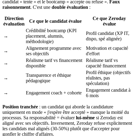
candidat « tente » et le bootcamp « accepte ou refuse ».
Faux
raisonnement
. C'est une
double évaluation
:
Direction
Ce que Zeroday
Ce que le candidat évalue
évaluation
évalue
Crédibilité bootcamp (KPI
Profil candidat (XP IT,
→
placement, alumnis,
dispo, spé alignée)
méthodologie)
Alignement programme avec
Motivation et capacité
→
ses objectifs
d'effort
Réalisme tarif vs financement
Réalisme tarif vs
→
disponible
capacité financement
Profil éthique (objectifs
Transparence et éthique
→
réalistes, pas
pédagogique
spéculation)
Engagement candidat à
→
Engagement coach + cohorte
6 mois
Position tranchée
: un candidat qui aborde la candidature
uniquement en mode « j'espère être accepté » manque la moitié du
processus. Sa responsabilité = évaluer
lui-même
si Zeroday est
aligné avec ses objectifs. Inversement, Zeroday refuse explicitement
les candidats mal alignés (30-50%) plutôt que d'accepter pour
gonfler le chiffre d'affaires.