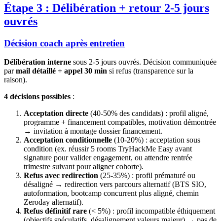
Étape 3 : Délibération + retour 2-5 jours
ouvrés
Décision coach après entretien
Délibération interne
sous 2-5 jours ouvrés. Décision communiquée
par
mail détaillé + appel 30 min
si refus (transparence sur la
raison).
4 décisions possibles
:
Acceptation directe
(40-50% des candidats) : profil aligné,
programme + financement compatibles, motivation démontrée
→ invitation à montage dossier financement.
Acceptation conditionnelle
(10-20%) : acceptation sous
condition (ex. réussir 5 rooms TryHackMe Easy avant
signature pour valider engagement, ou attendre rentrée
trimestre suivant pour aligner cohorte).
Refus avec redirection
(25-35%) : profil prématuré ou
désaligné → redirection vers parcours alternatif (BTS SIO,
autoformation, bootcamp concurrent plus aligné, chemin
Zeroday alternatif).
Refus définitif rare
(< 5%) : profil incompatible éthiquement
(objectifs spéculatifs, désalignement valeurs majeur) → pas de