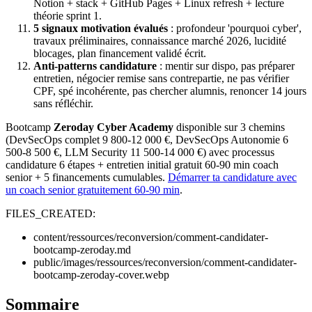
Notion + stack + GitHub Pages + Linux refresh + lecture
théorie sprint 1.
5 signaux motivation évalués
: profondeur 'pourquoi cyber',
travaux préliminaires, connaissance marché 2026, lucidité
blocages, plan financement validé écrit.
Anti-patterns candidature
: mentir sur dispo, pas préparer
entretien, négocier remise sans contrepartie, ne pas vérifier
CPF, spé incohérente, pas chercher alumnis, renoncer 14 jours
sans réfléchir.
Bootcamp
Zeroday Cyber Academy
disponible sur 3 chemins
(DevSecOps complet 9 800-12 000 €, DevSecOps Autonomie 6
500-8 500 €, LLM Security 11 500-14 000 €) avec processus
candidature 6 étapes + entretien initial gratuit 60-90 min coach
senior + 5 financements cumulables.
Démarrer ta candidature avec
un coach senior gratuitement 60-90 min
.
FILES_CREATED:
content/ressources/reconversion/comment-candidater-
bootcamp-zeroday.md
public/images/ressources/reconversion/comment-candidater-
bootcamp-zeroday-cover.webp
Sommaire