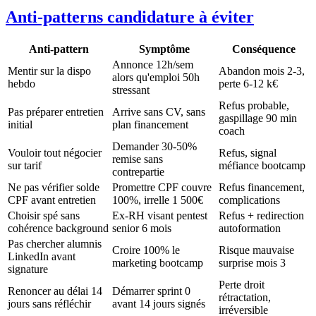
Anti-patterns candidature à éviter
Anti-pattern
Symptôme
Conséquence
Annonce 12h/sem
Mentir sur la dispo
Abandon mois 2-3,
alors qu'emploi 50h
hebdo
perte 6-12 k€
stressant
Refus probable,
Pas préparer entretien
Arrive sans CV, sans
gaspillage 90 min
initial
plan financement
coach
Demander 30-50%
Vouloir tout négocier
Refus, signal
remise sans
sur tarif
méfiance bootcamp
contrepartie
Ne pas vérifier solde
Promettre CPF couvre
Refus financement,
CPF avant entretien
100%, irrelle 1 500€
complications
Choisir spé sans
Ex-RH visant pentest
Refus + redirection
cohérence background
senior 6 mois
autoformation
Pas chercher alumnis
Croire 100% le
Risque mauvaise
LinkedIn avant
marketing bootcamp
surprise mois 3
signature
Perte droit
Renoncer au délai 14
Démarrer sprint 0
rétractation,
jours sans réfléchir
avant 14 jours signés
irréversible