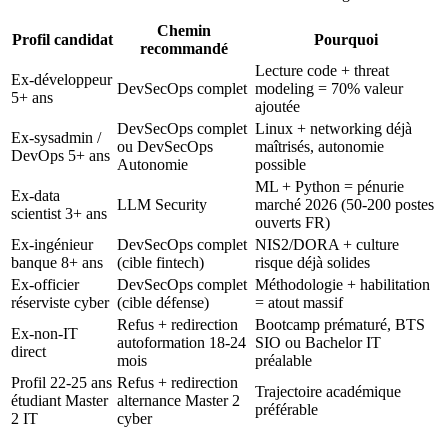
Chemin
Profil candidat
Pourquoi
recommandé
Lecture code + threat
Ex-développeur
DevSecOps complet
modeling = 70% valeur
5+ ans
ajoutée
DevSecOps complet
Linux + networking déjà
Ex-sysadmin /
ou DevSecOps
maîtrisés, autonomie
DevOps 5+ ans
Autonomie
possible
ML + Python = pénurie
Ex-data
LLM Security
marché 2026 (50-200 postes
scientist 3+ ans
ouverts FR)
Ex-ingénieur
DevSecOps complet
NIS2/DORA + culture
banque 8+ ans
(cible fintech)
risque déjà solides
Ex-officier
DevSecOps complet
Méthodologie + habilitation
réserviste cyber
(cible défense)
= atout massif
Refus + redirection
Bootcamp prématuré, BTS
Ex-non-IT
autoformation 18-24
SIO ou Bachelor IT
direct
mois
préalable
Profil 22-25 ans
Refus + redirection
Trajectoire académique
étudiant Master
alternance Master 2
préférable
2 IT
cyber