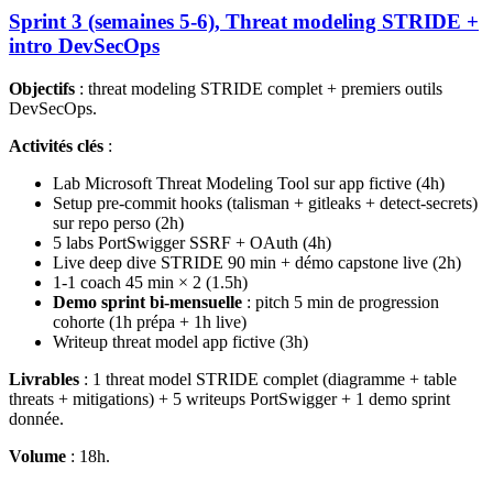
Sprint 3 (semaines 5-6), Threat modeling STRIDE +
intro DevSecOps
Objectifs
: threat modeling STRIDE complet + premiers outils
DevSecOps.
Activités clés
:
Lab Microsoft Threat Modeling Tool sur app fictive (4h)
Setup pre-commit hooks (talisman + gitleaks + detect-secrets)
sur repo perso (2h)
5 labs PortSwigger SSRF + OAuth (4h)
Live deep dive STRIDE 90 min + démo capstone live (2h)
1-1 coach 45 min × 2 (1.5h)
Demo sprint bi-mensuelle
: pitch 5 min de progression
cohorte (1h prépa + 1h live)
Writeup threat model app fictive (3h)
Livrables
: 1 threat model STRIDE complet (diagramme + table
threats + mitigations) + 5 writeups PortSwigger + 1 demo sprint
donnée.
Volume
: 18h.