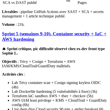
6h
SCA vs DAST publié
Pages
Livrables
: pipeline GitHub Actions avec SAST + SCA + secrets
management + 1 article technique publié.
Volume
: 21h.
Sprint 5 (semaines 9-10), Container security + IaC +
AWS hardening
🔥 Sprint critique, pic difficulté observé chez ex-dev front type
Sophie L.
Objectifs
: Trivy + Cosign + Terraform + AWS
IAM/KMS/CloudTrail/GuardDuty maîtrisés.
Activités clés
:
Lab Trivy container scan + Cosign signing keyless OIDC
(4h)
Lab Dockerfile hardening (5 vulnérabilités à fixer) (3h)
Terraform IaC sandbox AWS + tfsec + checkov (5h)
AWS IAM least privilege + KMS + CloudTrail + GuardDuty
config (6h)
Live deep dive Cloud security 90 min + atelier breakout 60