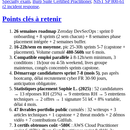
Specialty exam
,
Burp Suite Certified Practitioner
,
NIST SP 800-61
r2 incident response
.
Points clés à retenir
26 semaines roadmap
Zeroday DevSecOps : sprint 0
onboarding + 8 sprints (2 sem chacun) + 8 semaines phase
placement intégrée + 2 semaines buffer.
16-22h/sem en moyenne
, pic 25-30h sprints 5-7 (capstone +
placement). Volume cumulé
480-560h
sur 6 mois.
Compatible emploi parallèle
à 8-12h/sem minimum, 3
conditions : 1h/jour ou 4-5h weekend, lives groupe
maintenus, congés concentrés sprints capstone.
Démarrage candidatures sprint 7-8 (mois 5)
, pas après
bootcamp, délai recrutement cyber FR 30-90 jours,
anticipation obligatoire.
Statistiques placement Sophie L. (2025)
: 52 candidatures
→ 13 réponses RH (25%) → 9 entretiens RH → 5 entretiens
techniques → 2 offres → 1 signature 51 k€ + 8% variable,
délai 4 mois.
47 livrables portfolio public
cumulés : 32 writeups + 3
articles techniques + 1 capstone + 2 threat models + 2 démos
vidéo + 7 contributions GitHub.
3 certifs obtenues coût ~580€
: AWS Cloud Practitioner