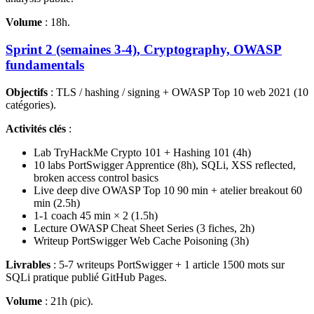
Volume
: 18h.
Sprint 2 (semaines 3-4), Cryptography, OWASP
fundamentals
Objectifs
: TLS / hashing / signing + OWASP Top 10 web 2021 (10
catégories).
Activités clés
:
Lab TryHackMe Crypto 101 + Hashing 101 (4h)
10 labs PortSwigger Apprentice (8h), SQLi, XSS reflected,
broken access control basics
Live deep dive OWASP Top 10 90 min + atelier breakout 60
min (2.5h)
1-1 coach 45 min × 2 (1.5h)
Lecture OWASP Cheat Sheet Series (3 fiches, 2h)
Writeup PortSwigger Web Cache Poisoning (3h)
Livrables
: 5-7 writeups PortSwigger + 1 article 1500 mots sur
SQLi pratique publié GitHub Pages.
Volume
: 21h (pic).