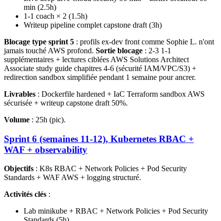
min (2.5h)
1-1 coach × 2 (1.5h)
Writeup pipeline complet capstone draft (3h)
Blocage type sprint 5
: profils ex-dev front comme Sophie L. n'ont
jamais touché AWS profond.
Sortie blocage
: 2-3 1-1
supplémentaires + lectures ciblées AWS Solutions Architect
Associate study guide chapitres 4-6 (sécurité IAM/VPC/S3) +
redirection sandbox simplifiée pendant 1 semaine pour ancrer.
Livrables
: Dockerfile hardened + IaC Terraform sandbox AWS
sécurisée + writeup capstone draft 50%.
Volume
: 25h (pic).
Sprint 6 (semaines 11-12), Kubernetes RBAC +
WAF + observability
Objectifs
: K8s RBAC + Network Policies + Pod Security
Standards + WAF AWS + logging structuré.
Activités clés
:
Lab minikube + RBAC + Network Policies + Pod Security
Standards (5h)