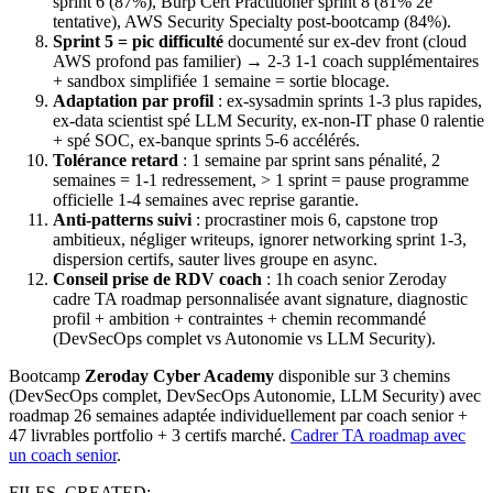
sprint 6 (87%), Burp Cert Practitioner sprint 8 (81% 2e
tentative), AWS Security Specialty post-bootcamp (84%).
Sprint 5 = pic difficulté
documenté sur ex-dev front (cloud
AWS profond pas familier) → 2-3 1-1 coach supplémentaires
+ sandbox simplifiée 1 semaine = sortie blocage.
Adaptation par profil
: ex-sysadmin sprints 1-3 plus rapides,
ex-data scientist spé LLM Security, ex-non-IT phase 0 ralentie
+ spé SOC, ex-banque sprints 5-6 accélérés.
Tolérance retard
: 1 semaine par sprint sans pénalité, 2
semaines = 1-1 redressement, > 1 sprint = pause programme
officielle 1-4 semaines avec reprise garantie.
Anti-patterns suivi
: procrastiner mois 6, capstone trop
ambitieux, négliger writeups, ignorer networking sprint 1-3,
dispersion certifs, sauter lives groupe en async.
Conseil prise de RDV coach
: 1h coach senior Zeroday
cadre TA roadmap personnalisée avant signature, diagnostic
profil + ambition + contraintes + chemin recommandé
(DevSecOps complet vs Autonomie vs LLM Security).
Bootcamp
Zeroday Cyber Academy
disponible sur 3 chemins
(DevSecOps complet, DevSecOps Autonomie, LLM Security) avec
roadmap 26 semaines adaptée individuellement par coach senior +
47 livrables portfolio + 3 certifs marché.
Cadrer TA roadmap avec
un coach senior
.
FILES_CREATED: