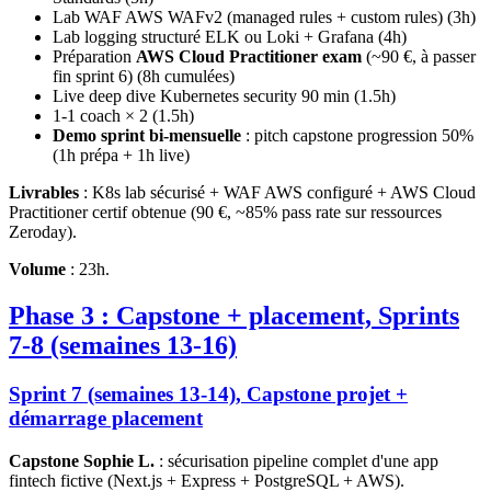
Lab WAF AWS WAFv2 (managed rules + custom rules) (3h)
Lab logging structuré ELK ou Loki + Grafana (4h)
Préparation
AWS Cloud Practitioner exam
(~90 €, à passer
fin sprint 6) (8h cumulées)
Live deep dive Kubernetes security 90 min (1.5h)
1-1 coach × 2 (1.5h)
Demo sprint bi-mensuelle
: pitch capstone progression 50%
(1h prépa + 1h live)
Livrables
: K8s lab sécurisé + WAF AWS configuré + AWS Cloud
Practitioner certif obtenue (90 €, ~85% pass rate sur ressources
Zeroday).
Volume
: 23h.
Phase 3 : Capstone + placement, Sprints
7-8 (semaines 13-16)
Sprint 7 (semaines 13-14), Capstone projet +
démarrage placement
Capstone Sophie L.
: sécurisation pipeline complet d'une app
fintech fictive (Next.js + Express + PostgreSQL + AWS).