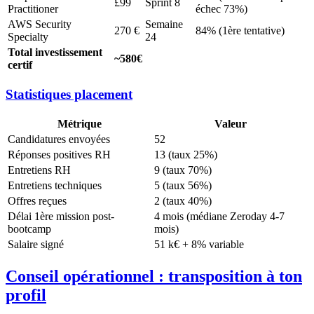
£99
Sprint 8
Practitioner
échec 73%)
AWS Security
Semaine
270 €
84% (1ère tentative)
Specialty
24
Total investissement
~580€
certif
Statistiques placement
Métrique
Valeur
Candidatures envoyées
52
Réponses positives RH
13 (taux 25%)
Entretiens RH
9 (taux 70%)
Entretiens techniques
5 (taux 56%)
Offres reçues
2 (taux 40%)
Délai 1ère mission post-
4 mois (médiane Zeroday 4-7
bootcamp
mois)
Salaire signé
51 k€ + 8% variable
Conseil opérationnel : transposition à ton
profil