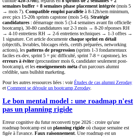
cumulé
420-570h
), répartis en
8 sprints de 2 semaines
+
2
semaines buffer
+
8 semaines phase placement intégrée
(mois 5
→ mois 7).
Compatible emploi parallèle
à 8-12h/sem minimum,
avec pics 15-20h sprints capstone (mois 5-6).
Stratégie
candidatures
: démarrage mois 5 (3-4 semaines avant fin officielle
bootcamp), 30-80 candidatures sur 2-3 mois → 8-20 réponses RH
→ 4-10 entretiens RH → 2-6 entretiens techniques → 1-3 offres →
1 signature. Cet article documente
chaque sprint en détail
(objectifs, livrables, blocages réels, certifs préparées, networking
actions), les
patterns de progression
(sprints 1-3 fondamentaux
faciles ex-dev, sprint 5 = pic difficulté, sprint 7-8 = capstone), les
erreurs à éviter
(procrastiner mois 6, candidater seulement post-
bootcamp), et les
enseignements méta
d'un parcours alumni
crédible, sans bullshit marketing.
Pour les autres ressources liées : voir
Études de cas alumni Zeroday
et
Comment se déroule un bootcamp Zeroday
.
Le bon mental model : une roadmap n'est
pas un planning rigide
Erreur cognitive du futur reconverti type 2026 : croire qu'une
roadmap bootcamp est un
planning rigide
où chaque semaine est
figée à l'avance.
Faux raisonnement
. Une roadmap est un