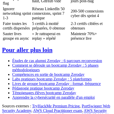
haut, GitHub vide
jours post-flag
flag
Ignorer
Réseau LinkedIn 50
200-500 connexions
networking sprint
connexions, sprint 7
cyber dès sprint 4
1-3
panique
Faire toutes les
5 certifs à moitié
2-3 certifs ciblées et
certifs dispersées
préparées, 0 obtenue
obtenues
Sauter lives
« Je rattraperai en
Maintenir 70%+
groupe en async
replay » répété
présence live
Pour aller plus loin
Études de cas alumni Zeroday : 6 parcours reconversion
Comment se déroule un bootcamp Zeroday : 5 phases
méthodologiques
Compétences en sortie de bootcamp Zeroday
Labs pratiques bootcamp Zeroday : 5 plateformes
Lives de groupe bootcamp Zeroday : format, fréquence
Pédagogie pratique bootcamp Zeroday
Témoignages élèves bootcamp Zeroday
Apprendre la cybersécurité en parallèle d'un emploi
Sources externes :
TryHackMe Premium Pricing
,
PortSwigger Web
Security Academy
,
AWS Cloud Practitioner exam
,
AWS Security