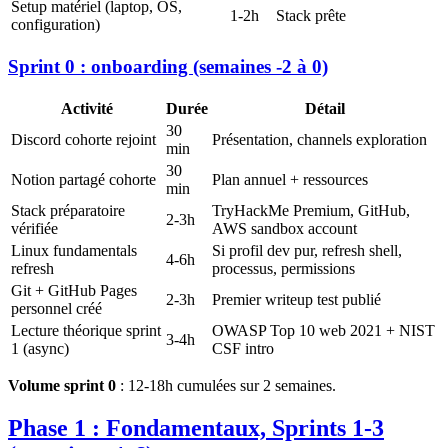
Setup matériel (laptop, OS,
1-2h
Stack prête
configuration)
Sprint 0 : onboarding (semaines -2 à 0)
Activité
Durée
Détail
30
Discord cohorte rejoint
Présentation, channels exploration
min
30
Notion partagé cohorte
Plan annuel + ressources
min
Stack préparatoire
TryHackMe Premium, GitHub,
2-3h
vérifiée
AWS sandbox account
Linux fundamentals
Si profil dev pur, refresh shell,
4-6h
refresh
processus, permissions
Git + GitHub Pages
2-3h
Premier writeup test publié
personnel créé
Lecture théorique sprint
OWASP Top 10 web 2021 + NIST
3-4h
1 (async)
CSF intro
Volume sprint 0
: 12-18h cumulées sur 2 semaines.
Phase 1 : Fondamentaux, Sprints 1-3