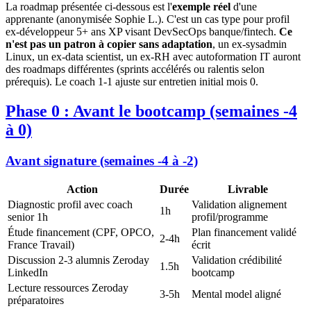
La roadmap présentée ci-dessous est l'
exemple réel
d'une
apprenante (anonymisée Sophie L.). C'est un cas type pour profil
ex-développeur 5+ ans XP visant DevSecOps banque/fintech.
Ce
n'est pas un patron à copier sans adaptation
, un ex-sysadmin
Linux, un ex-data scientist, un ex-RH avec autoformation IT auront
des roadmaps différentes (sprints accélérés ou ralentis selon
prérequis). Le coach 1-1 ajuste sur entretien initial mois 0.
Phase 0 : Avant le bootcamp (semaines -4
à 0)
Avant signature (semaines -4 à -2)
Action
Durée
Livrable
Diagnostic profil avec coach
Validation alignement
1h
senior 1h
profil/programme
Étude financement (CPF, OPCO,
Plan financement validé
2-4h
France Travail)
écrit
Discussion 2-3 alumnis Zeroday
Validation crédibilité
1.5h
LinkedIn
bootcamp
Lecture ressources Zeroday
3-5h
Mental model aligné
préparatoires