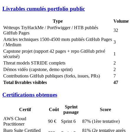
Livrables cumulés portfolio public
Type
Volume
Writeups TryHackMe / PortSwigger / HTB publiés
32
GitHub Pages
Articles techniques 1500-4500 mots publiés GitHub Pages
3
/ Medium
Capstone projet (rapport 42 pages + repo GitHub privé
1
sécurisé)
Threat models STRIDE complets
2
Démos vidéo (capstone, demo sprint)
2
Contributions GitHub publiques (forks, issues, PRs)
7
Total livrables visibles
47
Certifications obtenues
Sprint
Certif
Coût
Score
passage
AWS Cloud
90 €
Sprint 6
87% (1ère tentative)
Practitioner
Burp Suite Certified
81% (2e tentative après