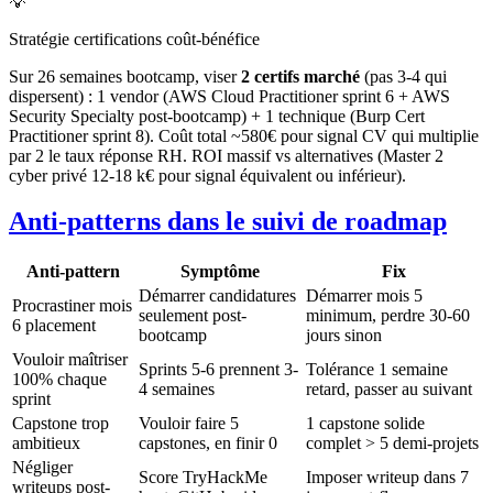
💡
Stratégie certifications coût-bénéfice
Sur 26 semaines bootcamp, viser
2 certifs marché
(pas 3-4 qui
dispersent) : 1 vendor (AWS Cloud Practitioner sprint 6 + AWS
Security Specialty post-bootcamp) + 1 technique (Burp Cert
Practitioner sprint 8). Coût total ~580€ pour signal CV qui multiplie
par 2 le taux réponse RH. ROI massif vs alternatives (Master 2
cyber privé 12-18 k€ pour signal équivalent ou inférieur).
Anti-patterns dans le suivi de roadmap
Anti-pattern
Symptôme
Fix
Démarrer candidatures
Démarrer mois 5
Procrastiner mois
seulement post-
minimum, perdre 30-60
6 placement
bootcamp
jours sinon
Vouloir maîtriser
Sprints 5-6 prennent 3-
Tolérance 1 semaine
100% chaque
4 semaines
retard, passer au suivant
sprint
Capstone trop
Vouloir faire 5
1 capstone solide
ambitieux
capstones, en finir 0
complet > 5 demi-projets
Négliger
Score TryHackMe
Imposer writeup dans 7
writeups post-