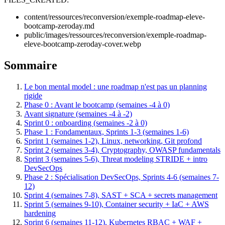
content/ressources/reconversion/exemple-roadmap-eleve-
bootcamp-zeroday.md
public/images/ressources/reconversion/exemple-roadmap-
eleve-bootcamp-zeroday-cover.webp
Sommaire
Le bon mental model : une roadmap n'est pas un planning
rigide
Phase 0 : Avant le bootcamp (semaines -4 à 0)
Avant signature (semaines -4 à -2)
Sprint 0 : onboarding (semaines -2 à 0)
Phase 1 : Fondamentaux, Sprints 1-3 (semaines 1-6)
Sprint 1 (semaines 1-2), Linux, networking, Git profond
Sprint 2 (semaines 3-4), Cryptography, OWASP fundamentals
Sprint 3 (semaines 5-6), Threat modeling STRIDE + intro
DevSecOps
Phase 2 : Spécialisation DevSecOps, Sprints 4-6 (semaines 7-
12)
Sprint 4 (semaines 7-8), SAST + SCA + secrets management
Sprint 5 (semaines 9-10), Container security + IaC + AWS
hardening
Sprint 6 (semaines 11-12), Kubernetes RBAC + WAF +