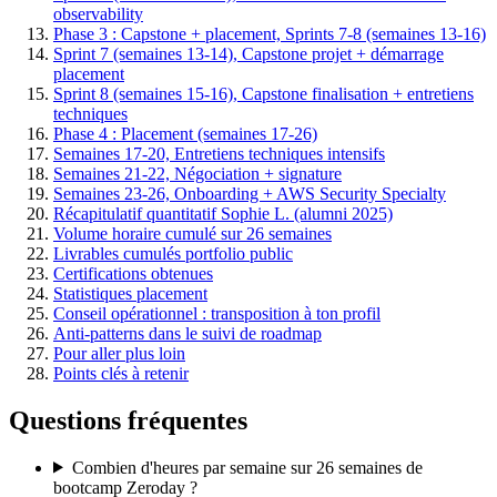
observability
Phase 3 : Capstone + placement, Sprints 7-8 (semaines 13-16)
Sprint 7 (semaines 13-14), Capstone projet + démarrage
placement
Sprint 8 (semaines 15-16), Capstone finalisation + entretiens
techniques
Phase 4 : Placement (semaines 17-26)
Semaines 17-20, Entretiens techniques intensifs
Semaines 21-22, Négociation + signature
Semaines 23-26, Onboarding + AWS Security Specialty
Récapitulatif quantitatif Sophie L. (alumni 2025)
Volume horaire cumulé sur 26 semaines
Livrables cumulés portfolio public
Certifications obtenues
Statistiques placement
Conseil opérationnel : transposition à ton profil
Anti-patterns dans le suivi de roadmap
Pour aller plus loin
Points clés à retenir
Questions fréquentes
Combien d'heures par semaine sur 26 semaines de
bootcamp Zeroday ?