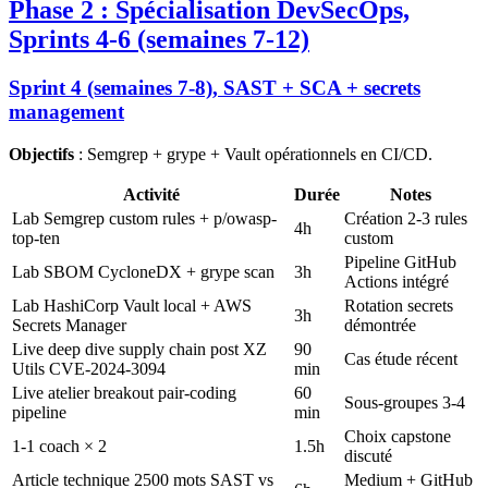
Phase 2 : Spécialisation DevSecOps,
Sprints 4-6 (semaines 7-12)
Sprint 4 (semaines 7-8), SAST + SCA + secrets
management
Objectifs
: Semgrep + grype + Vault opérationnels en CI/CD.
Activité
Durée
Notes
Lab Semgrep custom rules + p/owasp-
Création 2-3 rules
4h
top-ten
custom
Pipeline GitHub
Lab SBOM CycloneDX + grype scan
3h
Actions intégré
Lab HashiCorp Vault local + AWS
Rotation secrets
3h
Secrets Manager
démontrée
Live deep dive supply chain post XZ
90
Cas étude récent
Utils CVE-2024-3094
min
Live atelier breakout pair-coding
60
Sous-groupes 3-4
pipeline
min
Choix capstone
1-1 coach × 2
1.5h
discuté
Article technique 2500 mots SAST vs
Medium + GitHub