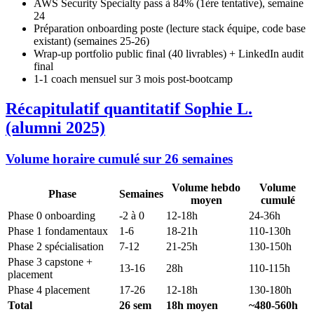
AWS Security Specialty pass à 84% (1ère tentative), semaine
24
Préparation onboarding poste (lecture stack équipe, code base
existant) (semaines 25-26)
Wrap-up portfolio public final (40 livrables) + LinkedIn audit
final
1-1 coach mensuel sur 3 mois post-bootcamp
Récapitulatif quantitatif Sophie L.
(alumni 2025)
Volume horaire cumulé sur 26 semaines
Volume hebdo
Volume
Phase
Semaines
moyen
cumulé
Phase 0 onboarding
-2 à 0
12-18h
24-36h
Phase 1 fondamentaux
1-6
18-21h
110-130h
Phase 2 spécialisation
7-12
21-25h
130-150h
Phase 3 capstone +
13-16
28h
110-115h
placement
Phase 4 placement
17-26
12-18h
130-180h
Total
26 sem
18h moyen
~480-560h