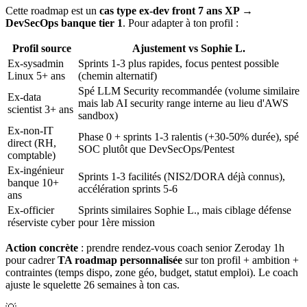
Cette roadmap est un
cas type ex-dev front 7 ans XP →
DevSecOps banque tier 1
. Pour adapter à ton profil :
Profil source
Ajustement vs Sophie L.
Ex-sysadmin
Sprints 1-3 plus rapides, focus pentest possible
Linux 5+ ans
(chemin alternatif)
Spé LLM Security recommandée (volume similaire
Ex-data
mais lab AI security range interne au lieu d'AWS
scientist 3+ ans
sandbox)
Ex-non-IT
Phase 0 + sprints 1-3 ralentis (+30-50% durée), spé
direct (RH,
SOC plutôt que DevSecOps/Pentest
comptable)
Ex-ingénieur
Sprints 1-3 facilités (NIS2/DORA déjà connus),
banque 10+
accélération sprints 5-6
ans
Ex-officier
Sprints similaires Sophie L., mais ciblage défense
réserviste cyber
pour 1ère mission
Action concrète
: prendre rendez-vous coach senior Zeroday 1h
pour cadrer
TA roadmap personnalisée
sur ton profil + ambition +
contraintes (temps dispo, zone géo, budget, statut emploi). Le coach
ajuste le squelette 26 semaines à ton cas.