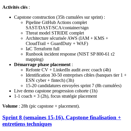
Activités clés
:
Capstone construction (35h cumulées sur sprint) :
Pipeline GitHub Actions complet
SAST/DAST/SCA/container/sign
Threat model STRIDE complet
Architecture sécurisée AWS (IAM + KMS +
CloudTrail + GuardDuty + WAF)
IaC Terraform full
Runbook incident response (NIST SP 800-61 r2
mapping)
Démarrage phase placement
:
Refonte CV + LinkedIn audit avec coach (4h)
Identification 30-50 entreprises cibles (banques tier 1 +
ESN cyber + fintech) (3h)
15-20 candidatures envoyées sprint 7 (8h cumulées)
Live demo capstone progression cohorte (1h)
1-1 coach × 3 (2h), focus stratégie placement
Volume
: 28h (pic capstone + placement).
Sprint 8 (semaines 15-16), Capstone finalisation +
entretiens techniques