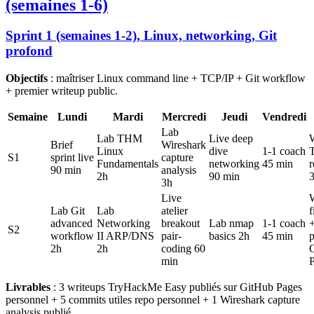
(semaines 1-6)
Sprint 1 (semaines 1-2), Linux, networking, Git
profond
Objectifs
: maîtriser Linux command line + TCP/IP + Git workflow
+ premier writeup public.
Semaine
Lundi
Mardi
Mercredi
Jeudi
Vendredi
Lab
Lab THM
Live deep
Brief
Wireshark
Linux
dive
1-1 coach
S1
sprint live
capture
Fundamentals
networking
45 min
r
90 min
analysis
2h
90 min
3h
Live
Lab Git
Lab
atelier
f
advanced
Networking
breakout
Lab nmap
1-1 coach
S2
workflow
II ARP/DNS
pair-
basics 2h
45 min
p
2h
2h
coding 60
min
Livrables
: 3 writeups TryHackMe Easy publiés sur GitHub Pages
personnel + 5 commits utiles repo personnel + 1 Wireshark capture
analysis publié.