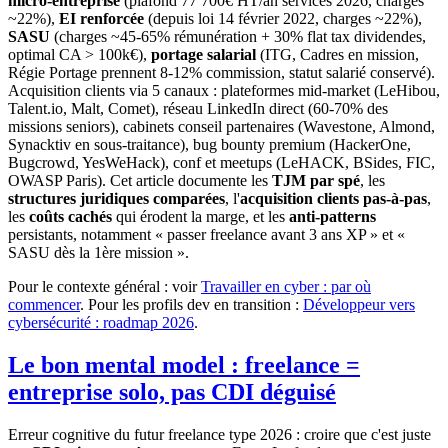
micro-entreprise
(plafond 77 700€ HT/an services 2026, charges
~22%),
EI renforcée
(depuis loi 14 février 2022, charges ~22%),
SASU
(charges ~45-65% rémunération + 30% flat tax dividendes,
optimal CA > 100k€),
portage salarial
(ITG, Cadres en mission,
Régie Portage prennent 8-12% commission, statut salarié conservé).
Acquisition clients via 5 canaux : plateformes mid-market (LeHibou,
Talent.io, Malt, Comet), réseau LinkedIn direct (60-70% des
missions seniors), cabinets conseil partenaires (Wavestone, Almond,
Synacktiv en sous-traitance), bug bounty premium (HackerOne,
Bugcrowd, YesWeHack), conf et meetups (LeHACK, BSides, FIC,
OWASP Paris). Cet article documente les
TJM par spé
, les
structures juridiques comparées
, l'
acquisition clients pas-à-pas
,
les
coûts cachés
qui érodent la marge, et les
anti-patterns
persistants, notamment « passer freelance avant 3 ans XP » et «
SASU dès la 1ère mission ».
Pour le contexte général : voir
Travailler en cyber : par où
commencer
. Pour les profils dev en transition :
Développeur vers
cybersécurité : roadmap 2026
.
Le bon mental model : freelance =
entreprise solo, pas CDI déguisé
Erreur cognitive du futur freelance type 2026 : croire que c'est juste