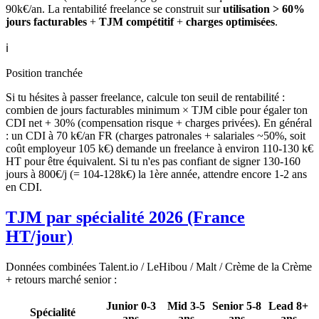
90k€/an. La rentabilité freelance se construit sur
utilisation > 60%
jours facturables
+
TJM compétitif
+
charges optimisées
.
ℹ️
Position tranchée
Si tu hésites à passer freelance, calcule ton seuil de rentabilité :
combien de jours facturables minimum × TJM cible pour égaler ton
CDI net + 30% (compensation risque + charges privées). En général
: un CDI à 70 k€/an FR (charges patronales + salariales ~50%, soit
coût employeur 105 k€) demande un freelance à environ 110-130 k€
HT pour être équivalent. Si tu n'es pas confiant de signer 130-160
jours à 800€/j (= 104-128k€) la 1ère année, attendre encore 1-2 ans
en CDI.
TJM par spécialité 2026 (France
HT/jour)
Données combinées Talent.io / LeHibou / Malt / Crème de la Crème
+ retours marché senior :
Junior 0-3
Mid 3-5
Senior 5-8
Lead 8+
Spécialité
ans
ans
ans
ans