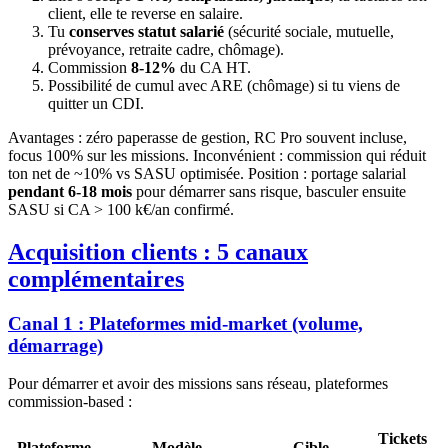
client, elle te reverse en salaire.
Tu
conserves statut salarié
(sécurité sociale, mutuelle,
prévoyance, retraite cadre, chômage).
Commission
8-12%
du CA HT.
Possibilité de cumul avec ARE (chômage) si tu viens de
quitter un CDI.
Avantages : zéro paperasse de gestion, RC Pro souvent incluse,
focus 100% sur les missions. Inconvénient : commission qui réduit
ton net de ~10% vs SASU optimisée. Position : portage salarial
pendant 6-18 mois
pour démarrer sans risque, basculer ensuite
SASU si CA > 100 k€/an confirmé.
Acquisition clients : 5 canaux
complémentaires
Canal 1 : Plateformes mid-market (volume,
démarrage)
Pour démarrer et avoir des missions sans réseau, plateformes
commission-based :
Tickets
Plateforme
Modèle
Cible