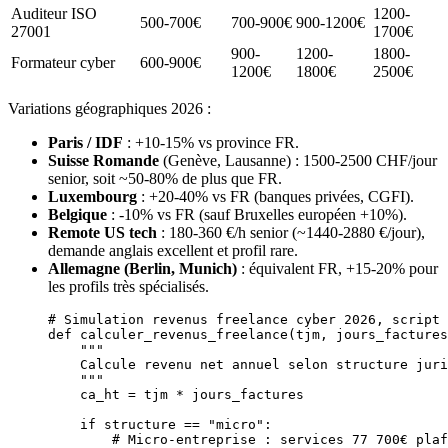
Auditeur ISO
1200-
500-700€
700-900€
900-1200€
27001
1700€
900-
1200-
1800-
Formateur cyber
600-900€
1200€
1800€
2500€
Variations géographiques 2026 :
Paris / IDF
: +10-15% vs province FR.
Suisse Romande
(Genève, Lausanne) : 1500-2500 CHF/jour
senior, soit ~50-80% de plus que FR.
Luxembourg
: +20-40% vs FR (banques privées, CGFI).
Belgique
: -10% vs FR (sauf Bruxelles européen +10%).
Remote US tech
: 180-360 €/h senior (~1440-2880 €/jour),
demande anglais excellent et profil rare.
Allemagne (Berlin, Munich)
: équivalent FR, +15-20% pour
les profils très spécialisés.
# Simulation revenus freelance cyber 2026, script 
def
 calculer_revenus_freelance
(tjm, jours_factures
    """
    Calcule revenu net annuel selon structure juri
    """
    ca_ht 
=
 tjm 
*
 jours_factures
    if
 structure 
==
 "micro"
:
        # Micro-entreprise : services 77 700€ plaf