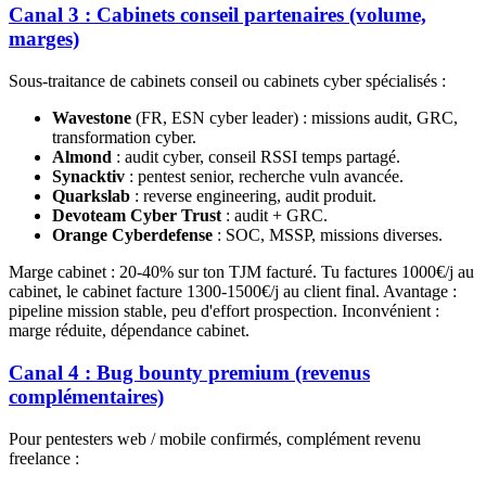
Canal 3 : Cabinets conseil partenaires (volume,
marges)
Sous-traitance de cabinets conseil ou cabinets cyber spécialisés :
Wavestone
(FR, ESN cyber leader) : missions audit, GRC,
transformation cyber.
Almond
: audit cyber, conseil RSSI temps partagé.
Synacktiv
: pentest senior, recherche vuln avancée.
Quarkslab
: reverse engineering, audit produit.
Devoteam Cyber Trust
: audit + GRC.
Orange Cyberdefense
: SOC, MSSP, missions diverses.
Marge cabinet : 20-40% sur ton TJM facturé. Tu factures 1000€/j au
cabinet, le cabinet facture 1300-1500€/j au client final. Avantage :
pipeline mission stable, peu d'effort prospection. Inconvénient :
marge réduite, dépendance cabinet.
Canal 4 : Bug bounty premium (revenus
complémentaires)
Pour pentesters web / mobile confirmés, complément revenu
freelance :