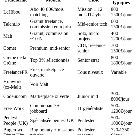
typiques
Abo 40-80€/mois +
Mission 1-12
800-
LeHibou
matching
mois IT/cyber
1500€/jour
Gratuit freelance,
600-
Talent.io
Mid-senior tech
commission entreprise
1500€/jour
Gratuit, commission
Solo, micro
400-
Malt
~10%
projets
1200€/jour
CDI, freelance
700-
Comet
Premium, mid-senior
senior
1500€/jour
Crème de la
800-
Top 3% sélectionnés
Senior strat
Crème
1800€/jour
Free, marketplace
FreelanceFR
Tous niveaux
Variable
ouverte
Hopwork
Voir Malt
-
-
(ex-Malt)
300-
Codeur.com
Marketplace ouverte
Junior-mid
800€/jour
Communauté +
500-
Free-Work
IT généraliste
jobboard
1200€/jour
Pentest
500-
Spécialisée pentest UK
Pentester
People (UK)
1000£/jour
Bugcrowd
Bug bounty + missions
Pentester
720-1350