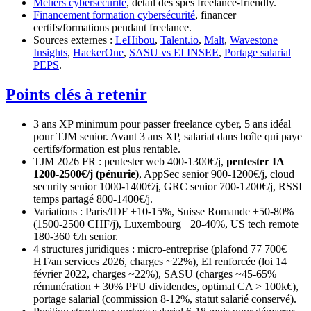
Métiers cybersécurité
, détail des spés freelance-friendly.
Financement formation cybersécurité
, financer
certifs/formations pendant freelance.
Sources externes :
LeHibou
,
Talent.io
,
Malt
,
Wavestone
Insights
,
HackerOne
,
SASU vs EI INSEE
,
Portage salarial
PEPS
.
Points clés à retenir
3 ans XP minimum pour passer freelance cyber, 5 ans idéal
pour TJM senior. Avant 3 ans XP, salariat dans boîte qui paye
certifs/formation est plus rentable.
TJM 2026 FR : pentester web 400-1300€/j,
pentester IA
1200-2500€/j (pénurie)
, AppSec senior 900-1200€/j, cloud
security senior 1000-1400€/j, GRC senior 700-1200€/j, RSSI
temps partagé 800-1400€/j.
Variations : Paris/IDF +10-15%, Suisse Romande +50-80%
(1500-2500 CHF/j), Luxembourg +20-40%, US tech remote
180-360 €/h senior.
4 structures juridiques : micro-entreprise (plafond 77 700€
HT/an services 2026, charges ~22%), EI renforcée (loi 14
février 2022, charges ~22%), SASU (charges ~45-65%
rémunération + 30% PFU dividendes, optimal CA > 100k€),
portage salarial (commission 8-12%, statut salarié conservé).