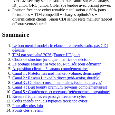
AI/LLM security senior. Mid-market saturé sur SOC analyst,
IR junior, GRC junior. Cibler spé tendue avec pricing power.
Position freelance cyber rentable = utilisation > 60% jours
facturables + TJM compétitif + charges optimisées +
diversification clients. Sinon CDI senior reste meilleur rapport
effort/revenu/sécurité.
Sommaire
Le bon mental model : freelance = entreprise solo, pas CDI
déguisé
TJM par spécialité 2026 (France HT/jour)
Choix de structure juridique : matrice de décision
Le portage salarial : la voie sous-utilisée pour démarrer
Acquisition clients : 5 canaux complémentaires
Canal 1 : Plateformes mid-market (volume, démarrage)
Canal 2 : Réseau LinkedIn direct (mid-senior, durable)
Canal 3 : Cabinets conseil partenaires (volume, marges)
Canal 4 : Bug bounty premium (revenus complémentaires)
Canal 5 : Conférences et meetups (référencement organique)
Erreurs fréquentes en passage freelance cyber
Coûts cachés annuels typiques freelance cyber
Pour aller plus loin
Points clés à retenir