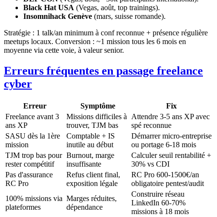
Black Hat USA
(Vegas, août, top trainings).
Insomnihack Genève
(mars, suisse romande).
Stratégie : 1 talk/an minimum à conf reconnue + présence régulière
meetups locaux. Conversion : ~1 mission tous les 6 mois en
moyenne via cette voie, à valeur senior.
Erreurs fréquentes en passage freelance
cyber
Erreur
Symptôme
Fix
Freelance avant 3
Missions difficiles à
Attendre 3-5 ans XP avec
ans XP
trouver, TJM bas
spé reconnue
SASU dès la 1ère
Comptable + IS
Démarrer micro-entreprise
mission
inutile au début
ou portage 6-18 mois
TJM trop bas pour
Burnout, marge
Calculer seuil rentabilité +
rester compétitif
insuffisante
30% vs CDI
Pas d'assurance
Refus client final,
RC Pro 600-1500€/an
RC Pro
exposition légale
obligatoire pentest/audit
Construire réseau
100% missions via
Marges réduites,
LinkedIn 60-70%
plateformes
dépendance
missions à 18 mois