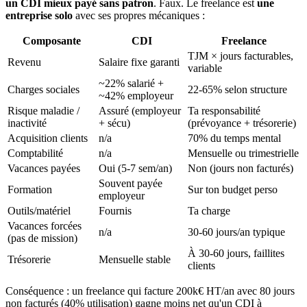
un CDI mieux payé sans patron
. Faux. Le freelance est
une
entreprise solo
avec ses propres mécaniques :
Composante
CDI
Freelance
TJM × jours facturables,
Revenu
Salaire fixe garanti
variable
~22% salarié +
Charges sociales
22-65% selon structure
~42% employeur
Risque maladie /
Assuré (employeur
Ta responsabilité
inactivité
+ sécu)
(prévoyance + trésorerie)
Acquisition clients
n/a
70% du temps mental
Comptabilité
n/a
Mensuelle ou trimestrielle
Vacances payées
Oui (5-7 sem/an)
Non (jours non facturés)
Souvent payée
Formation
Sur ton budget perso
employeur
Outils/matériel
Fournis
Ta charge
Vacances forcées
n/a
30-60 jours/an typique
(pas de mission)
À 30-60 jours, faillites
Trésorerie
Mensuelle stable
clients
Conséquence : un freelance qui facture 200k€ HT/an avec 80 jours
non facturés (40% utilisation) gagne moins net qu'un CDI à