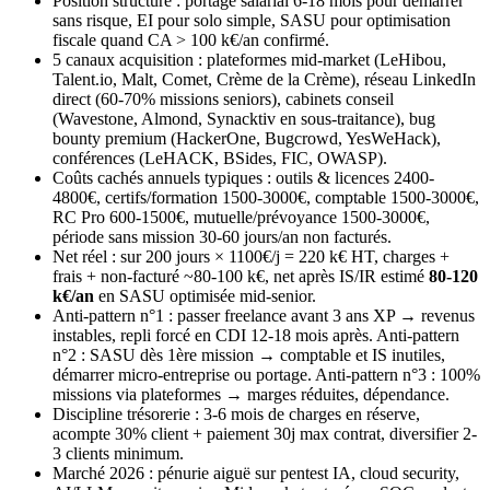
Position structure : portage salarial 6-18 mois pour démarrer
sans risque, EI pour solo simple, SASU pour optimisation
fiscale quand CA > 100 k€/an confirmé.
5 canaux acquisition : plateformes mid-market (LeHibou,
Talent.io, Malt, Comet, Crème de la Crème), réseau LinkedIn
direct (60-70% missions seniors), cabinets conseil
(Wavestone, Almond, Synacktiv en sous-traitance), bug
bounty premium (HackerOne, Bugcrowd, YesWeHack),
conférences (LeHACK, BSides, FIC, OWASP).
Coûts cachés annuels typiques : outils & licences 2400-
4800€, certifs/formation 1500-3000€, comptable 1500-3000€,
RC Pro 600-1500€, mutuelle/prévoyance 1500-3000€,
période sans mission 30-60 jours/an non facturés.
Net réel : sur 200 jours × 1100€/j = 220 k€ HT, charges +
frais + non-facturé ~80-100 k€, net après IS/IR estimé
80-120
k€/an
en SASU optimisée mid-senior.
Anti-pattern n°1 : passer freelance avant 3 ans XP → revenus
instables, repli forcé en CDI 12-18 mois après. Anti-pattern
n°2 : SASU dès 1ère mission → comptable et IS inutiles,
démarrer micro-entreprise ou portage. Anti-pattern n°3 : 100%
missions via plateformes → marges réduites, dépendance.
Discipline trésorerie : 3-6 mois de charges en réserve,
acompte 30% client + paiement 30j max contrat, diversifier 2-
3 clients minimum.
Marché 2026 : pénurie aiguë sur pentest IA, cloud security,