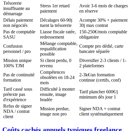
Trésorerie
Stress 1er retard
Avoir 3-6 mois de charges
insuffisante au
paiement
en réserve
démarrage
Délais paiement
Décalages 60-90j
Acompte 30% + paiement
non négociés
tuent la trésorerie
30j max contrat
Pas de comptable
Liasse fiscale ratée,
150-250€/mois comptable
SASU
redressement
obligatoire
Mélange comptable,
Confusion
Compte pro dédié, carte
requalification
personnel / pro
bancaire séparée
possible
Mission unique
Si client perdu, 0
Diversifier 2-3 clients / 1-
100% TJM
revenu
2 plateformes
Compétences
Pas de continuité
2-3k€/an formation
obsolètes en 18-24
formation
continue (certifs, conf)
mois
Tarif cassé sous
Difficulté à monter
Tarif plancher 600€/j
prétexte pas
ensuite, image
minimum dès jour 1
d'expérience
bradée
Refus de signer
Mission perdue,
Signer NDA + contrat
NDA / contrat
image non pro
client systématiquement
client
Coûts cachés annuels typiques freelance