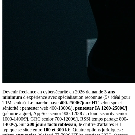
Devenir freelance en cybersécurité en 2026 demande
3 ans
minimum
d'expérience avec spécialisation reconnue (5+ idéal pour
TJM senior). Le marché paye
400-2500€/jour HT
selon spé et
séniorité : pentester web 400-1300€/j,
pentester IA 1200-2500€/j
(pénurie aiguë), AppSec senior 900-1200€/j, cloud security senior
1000-1400€/j, GRC senior 700-1200€/j, RSSI temps partagé 800-
1400€/j. Sur
200 jours facturables/an
, le chiffre d'affaires HT
typique se situe entre
100 et 300 k€
. Quatre options juridiques :