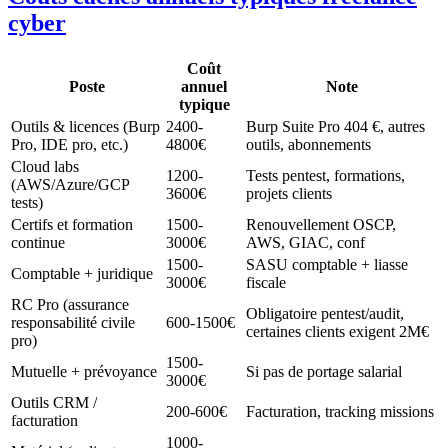
cyber
Coût
Poste
annuel
Note
typique
Outils & licences (Burp
2400-
Burp Suite Pro 404 €, autres
Pro, IDE pro, etc.)
4800€
outils, abonnements
Cloud labs
1200-
Tests pentest, formations,
(AWS/Azure/GCP
3600€
projets clients
tests)
Certifs et formation
1500-
Renouvellement OSCP,
continue
3000€
AWS, GIAC, conf
1500-
SASU comptable + liasse
Comptable + juridique
3000€
fiscale
RC Pro (assurance
Obligatoire pentest/audit,
responsabilité civile
600-1500€
certaines clients exigent 2M€
pro)
1500-
Mutuelle + prévoyance
Si pas de portage salarial
3000€
Outils CRM /
200-600€
Facturation, tracking missions
facturation
1000-