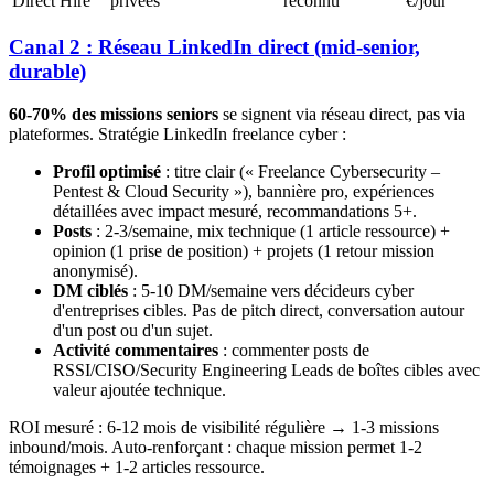
Direct Hire
privées
reconnu
€/jour
Canal 2 : Réseau LinkedIn direct (mid-senior,
durable)
60-70% des missions seniors
se signent via réseau direct, pas via
plateformes. Stratégie LinkedIn freelance cyber :
Profil optimisé
: titre clair (« Freelance Cybersecurity –
Pentest & Cloud Security »), bannière pro, expériences
détaillées avec impact mesuré, recommandations 5+.
Posts
: 2-3/semaine, mix technique (1 article ressource) +
opinion (1 prise de position) + projets (1 retour mission
anonymisé).
DM ciblés
: 5-10 DM/semaine vers décideurs cyber
d'entreprises cibles. Pas de pitch direct, conversation autour
d'un post ou d'un sujet.
Activité commentaires
: commenter posts de
RSSI/CISO/Security Engineering Leads de boîtes cibles avec
valeur ajoutée technique.
ROI mesuré : 6-12 mois de visibilité régulière → 1-3 missions
inbound/mois. Auto-renforçant : chaque mission permet 1-2
témoignages + 1-2 articles ressource.