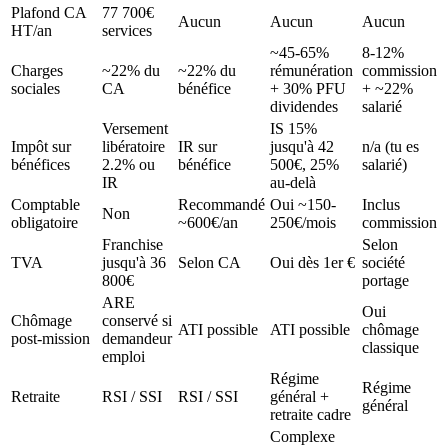
Plafond CA
77 700€
Aucun
Aucun
Aucun
HT/an
services
~45-65%
8-12%
Charges
~22% du
~22% du
rémunération
commission
sociales
CA
bénéfice
+ 30% PFU
+ ~22%
dividendes
salarié
Versement
IS 15%
Impôt sur
libératoire
IR sur
jusqu'à 42
n/a (tu es
bénéfices
2.2% ou
bénéfice
500€, 25%
salarié)
IR
au-delà
Comptable
Recommandé
Oui ~150-
Inclus
Non
obligatoire
~600€/an
250€/mois
commission
Franchise
Selon
TVA
jusqu'à 36
Selon CA
Oui dès 1er €
société
800€
portage
ARE
Oui
Chômage
conservé si
ATI possible
ATI possible
chômage
post-mission
demandeur
classique
emploi
Régime
Régime
Retraite
RSI / SSI
RSI / SSI
général +
général
retraite cadre
Complexe