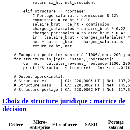
        return
 ca_ht, net_president
    elif
 structure 
==
 "portage"
:
        # Portage salarial : commission 8-12%
        commission 
=
 ca_ht 
*
 0.10
        salaire_brut 
=
 ca_ht 
-
 commission
        charges_salariales 
=
 salaire_brut 
*
 0.22
        charges_patronales 
=
 salaire_brut 
*
 0.42
  
        ir 
=
 (salaire_brut 
-
 charges_salariales) 
*
        net 
=
 salaire_brut 
-
 charges_salariales 
-
 
        return
 ca_ht, net
# Exemple : pentester senior à 1100€/jour, 200 jou
for
 structure 
in
 [
"ei"
, 
"sasu"
, 
"portage"
]:
    ca, net 
=
 calculer_revenus_freelance(
1100
, 
200
    print
(
f
"Structure 
{
structure
}
 | CA: 
{
ca
:,.0f
}
€
# Output approximatif:
# Structure ei      | CA: 220,000€ HT | Net: 137,2
# Structure sasu    | CA: 220,000€ HT | Net: 145,5
# Structure portage | CA: 220,000€ HT | Net: 117,3
Choix de structure juridique : matrice de
décision
Micro-
Portage
Critère
EI renforcée
SASU
entreprise
salarial