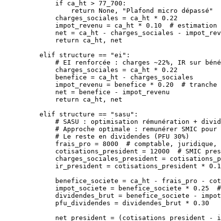
        if
 ca_ht 
>
 77_700
:
            return
 None
, 
"Plafond micro dépassé"
        charges_sociales 
=
 ca_ht 
*
 0.22
        impot_revenu 
=
 ca_ht 
*
 0.10
  # estimation 
        net 
=
 ca_ht 
-
 charges_sociales 
-
 impot_rev
        return
 ca_ht, net
    elif
 structure 
==
 "ei"
:
        # EI renforcée : charges ~22%, IR sur béné
        charges_sociales 
=
 ca_ht 
*
 0.22
        benefice 
=
 ca_ht 
-
 charges_sociales
        impot_revenu 
=
 benefice 
*
 0.20
  # tranche 
        net 
=
 benefice 
-
 impot_revenu
        return
 ca_ht, net
    elif
 structure 
==
 "sasu"
:
        # SASU : optimisation rémunération + divid
        # Approche optimale : remunérer SMIC pour 
        # Le reste en dividendes (PFU 30%)
        frais_pro 
=
 8000
  # comptable, juridique, 
        cotisations_president 
=
 12000
  # SMIC pres
        charges_sociales_president 
=
 cotisations_p
        ir_president 
=
 cotisations_president 
*
 0.1
        benefice_societe 
=
 ca_ht 
-
 frais_pro 
-
 cot
        impot_societe 
=
 benefice_societe 
*
 0.25
  #
        dividendes_brut 
=
 benefice_societe 
-
 impot
        pfu_dividendes 
=
 dividendes_brut 
*
 0.30
        net_president 
=
 (cotisations_president 
-
 i