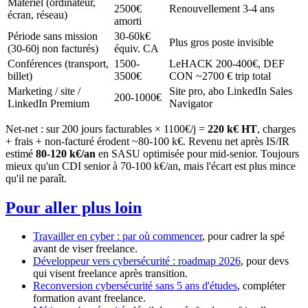
Matériel (ordinateur,
2500€
Renouvellement 3-4 ans
écran, réseau)
amorti
Période sans mission
30-60k€
Plus gros poste invisible
(30-60j non facturés)
équiv. CA
Conférences (transport,
1500-
LeHACK 200-400€, DEF
billet)
3500€
CON ~2700 € trip total
Marketing / site /
Site pro, abo LinkedIn Sales
200-1000€
LinkedIn Premium
Navigator
Net-net : sur 200 jours facturables × 1100€/j =
220 k€ HT
, charges
+ frais + non-facturé érodent ~80-100 k€. Revenu net après IS/IR
estimé
80-120 k€/an
en SASU optimisée pour mid-senior. Toujours
mieux qu'un CDI senior à 70-100 k€/an, mais l'écart est plus mince
qu'il ne paraît.
Pour aller plus loin
Travailler en cyber : par où commencer
, pour cadrer la spé
avant de viser freelance.
Développeur vers cybersécurité : roadmap 2026
, pour devs
qui visent freelance après transition.
Reconversion cybersécurité sans 5 ans d'études
, compléter
formation avant freelance.