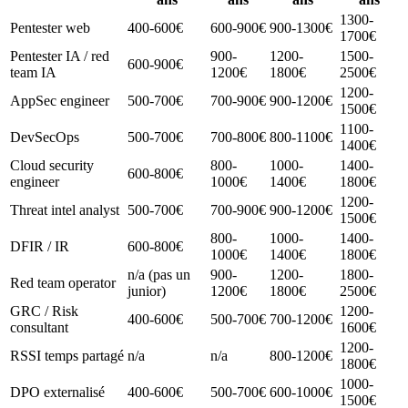
1300-
Pentester web
400-600€
600-900€
900-1300€
1700€
Pentester IA / red
900-
1200-
1500-
600-900€
team IA
1200€
1800€
2500€
1200-
AppSec engineer
500-700€
700-900€
900-1200€
1500€
1100-
DevSecOps
500-700€
700-800€
800-1100€
1400€
Cloud security
800-
1000-
1400-
600-800€
engineer
1000€
1400€
1800€
1200-
Threat intel analyst
500-700€
700-900€
900-1200€
1500€
800-
1000-
1400-
DFIR / IR
600-800€
1000€
1400€
1800€
n/a (pas un
900-
1200-
1800-
Red team operator
junior)
1200€
1800€
2500€
GRC / Risk
1200-
400-600€
500-700€
700-1200€
consultant
1600€
1200-
RSSI temps partagé
n/a
n/a
800-1200€
1800€
1000-
DPO externalisé
400-600€
500-700€
600-1000€
1500€