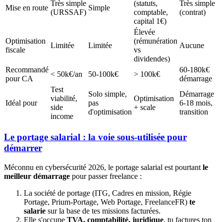
Très simple
(statuts,
Très simple
Mise en route
Simple
(URSSAF)
comptable,
(contrat)
capital 1€)
Élevée
Optimisation
(rémunération
Limitée
Limitée
Aucune
fiscale
vs
dividendes)
Recommandé
60-180k€
< 50k€/an
50-100k€
> 100k€
pour CA
démarrage
Test
Solo simple,
Démarrage
viabilité,
Optimisation
Idéal pour
pas
6-18 mois,
side
+ scale
d'optimisation
transition
income
Le portage salarial : la voie sous-utilisée pour
démarrer
Méconnu en cybersécurité 2026, le portage salarial est pourtant
le
meilleur démarrage
pour passer freelance :
La société de portage (ITG, Cadres en mission, Régie
Portage, Prium-Portage, Web Portage, FreelanceFR)
te
salarie
sur la base de tes missions facturées.
Elle s'occupe
TVA, comptabilité, juridique
, tu factures ton