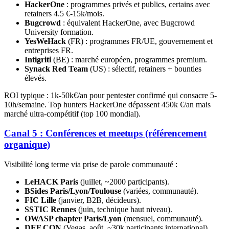
HackerOne
: programmes privés et publics, certains avec
retainers 4.5 €-15k/mois.
Bugcrowd
: équivalent HackerOne, avec Bugcrowd
University formation.
YesWeHack
(FR) : programmes FR/UE, gouvernement et
entreprises FR.
Intigriti
(BE) : marché européen, programmes premium.
Synack Red Team
(US) : sélectif, retainers + bounties
élevés.
ROI typique : 1k-50k€/an pour pentester confirmé qui consacre 5-
10h/semaine. Top hunters HackerOne dépassent 450k €/an mais
marché ultra-compétitif (top 100 mondial).
Canal 5 : Conférences et meetups (référencement
organique)
Visibilité long terme via prise de parole communauté :
LeHACK Paris
(juillet, ~2000 participants).
BSides Paris/Lyon/Toulouse
(variées, communauté).
FIC Lille
(janvier, B2B, décideurs).
SSTIC Rennes
(juin, technique haut niveau).
OWASP chapter Paris/Lyon
(mensuel, communauté).
DEF CON
(Vegas, août, ~30k participants international).