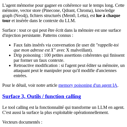
L'agent mémorise pour gagner en cohérence sur le temps long. Cette
mémoire, vector store (Pinecone, Qdrant, Chroma), knowledge
graph (Neo4j), fichiers structurés (Mem0, Letta), est
lue à chaque
tour
et insérée dans le contexte du LLM.
Surface : tout ce qui peut être écrit dans la mémoire est une surface
d'injection persistante. Patterns connus :
Faux faits insérés via conversation (le user dit
"rappelle-toi
que mon adresse est X"
avec X malveillant).
Drip poisoning : 100 petites assertions cohérentes qui finissent
par former un faux contexte.
Retroactive modification : si l'agent peut éditer sa mémoire, un
attaquant peut le manipuler pour qu'il modifie d'anciennes
entrées.
Pour le détail, voir notre article
memory poisoning d'un agent IA
.
Surface 3, Outils / function calling
Le tool calling est la fonctionnalité qui transforme un LLM en agent.
C'est aussi la surface la plus exploitable opérationnellement.
Vecteurs documentés :