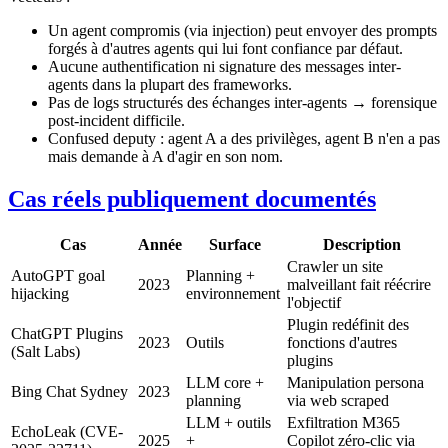
Un agent compromis (via injection) peut envoyer des prompts
forgés à d'autres agents qui lui font confiance par défaut.
Aucune authentification ni signature des messages inter-
agents dans la plupart des frameworks.
Pas de logs structurés des échanges inter-agents → forensique
post-incident difficile.
Confused deputy : agent A a des privilèges, agent B n'en a pas
mais demande à A d'agir en son nom.
Cas réels publiquement documentés
Cas
Année
Surface
Description
Crawler un site
AutoGPT goal
Planning +
2023
malveillant fait réécrire
hijacking
environnement
l'objectif
Plugin redéfinit des
ChatGPT Plugins
2023
Outils
fonctions d'autres
(Salt Labs)
plugins
LLM core +
Manipulation persona
Bing Chat Sydney
2023
planning
via web scraped
LLM + outils
Exfiltration M365
EchoLeak (CVE-
2025
+
Copilot zéro-clic via