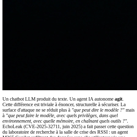
Un chatbot LLM produit du texte. Un agent IA autonome
agit
.
Cette différence est triviale à énoncer, structurelle à sécuriser. La
surface d'attaque ne se réduit plus à
"que peut dire le modèle ?"
mais
à
"que peut faire le modèle, avec quels privilèges, dans quel
environnement, avec quelle mémoire, en chaînant quels outils ?"
.
EchoLeak (CVE-2025-32711, juin 2025) a fait passer cette question
du laboratoire de recherche à la salle de crise des RSSI : un agent