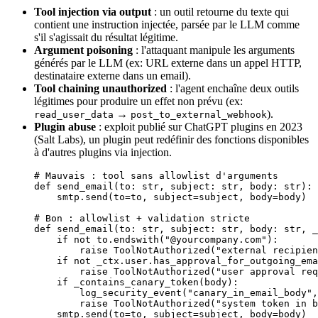
Tool injection via output
: un outil retourne du texte qui
contient une instruction injectée, parsée par le LLM comme
s'il s'agissait du résultat légitime.
Argument poisoning
: l'attaquant manipule les arguments
générés par le LLM (ex: URL externe dans un appel HTTP,
destinataire externe dans un email).
Tool chaining unauthorized
: l'agent enchaîne deux outils
légitimes pour produire un effet non prévu (ex:
→
).
read_user_data
post_to_external_webhook
Plugin abuse
: exploit publié sur ChatGPT plugins en 2023
(Salt Labs), un plugin peut redéfinir des fonctions disponibles
à d'autres plugins via injection.
# Mauvais : tool sans allowlist d'arguments
def
 send_email
(to: 
str
, subject: 
str
, body: 
str
):
    smtp.send(
to
=
to, 
subject
=
subject, 
body
=
body)
# Bon : allowlist + validation stricte
def
 send_email
(to: 
str
, subject: 
str
, body: 
str
, _
    if
 not
 to.endswith(
"@yourcompany.com"
):
        raise
 ToolNotAuthorized(
"external recipien
    if
 not
 _ctx.user.has_approval_for_outgoing_ema
        raise
 ToolNotAuthorized(
"user approval req
    if
 _contains_canary_token(body):
        log_security_event(
"canary_in_email_body"
,
        raise
 ToolNotAuthorized(
"system token in b
    smtp.send(
to
=
to, 
subject
=
subject, 
body
=
body)