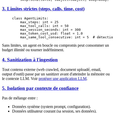
3. Limites strictes (steps, calls, time, cost)
class
 AgentLimits
:
    max_steps: 
int
 =
 25
    max_tool_calls: 
int
 =
 50
    max_session_seconds: 
int
 =
 300
    max_token_cost_usd: 
float
 =
 1.0
    max_same_tool_consecutive: 
int
 =
 5
  # détectio
Sans limites, un agent en boucle ou compromis peut consommer un
budget illimité ou tourner indéfiniment.
4. Sanitization à l'ingestion
Tout contenu externe (web crawled, document uploadé, email,
output d'outil) passe par un sanitizer avant d'atteindre la mémoire ou
le contexte LLM. Voir
protéger une application LLM
.
5. Isolation par contexte de confiance
Pas de mélange entre :
Données système (system prompt, configuration).
Données utilisateur courant (sa session, ses données).