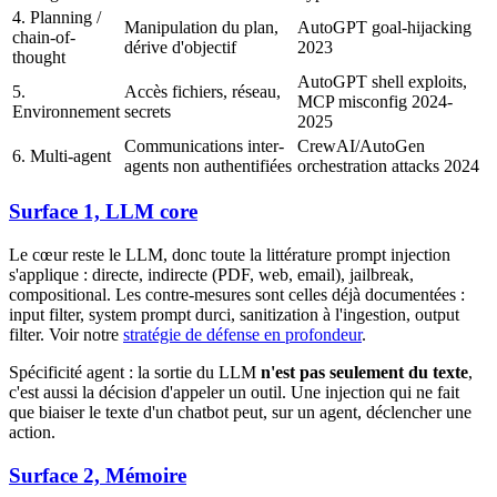
4. Planning /
Manipulation du plan,
AutoGPT goal-hijacking
chain-of-
dérive d'objectif
2023
thought
AutoGPT shell exploits,
5.
Accès fichiers, réseau,
MCP misconfig 2024-
Environnement
secrets
2025
Communications inter-
CrewAI/AutoGen
6. Multi-agent
agents non authentifiées
orchestration attacks 2024
Surface 1, LLM core
Le cœur reste le LLM, donc toute la littérature prompt injection
s'applique : directe, indirecte (PDF, web, email), jailbreak,
compositional. Les contre-mesures sont celles déjà documentées :
input filter, system prompt durci, sanitization à l'ingestion, output
filter. Voir notre
stratégie de défense en profondeur
.
Spécificité agent : la sortie du LLM
n'est pas seulement du texte
,
c'est aussi la décision d'appeler un outil. Une injection qui ne fait
que biaiser le texte d'un chatbot peut, sur un agent, déclencher une
action.
Surface 2, Mémoire