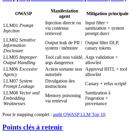
Manifestation
OWASP
Mitigation principale
agent
Injection directe ou
Input filter +
LLM01
Prompt
via contenus
sanitization + system
Injection
retrieved
prompt durci
LLM02
Sensitive
Output leak de PII /
Output filter DLP,
Information
system / mémoire
canary tokens
Disclosure
LLM05
Improper
Tool call non validé,
Args validation +
Output Handling
args dangereux
allowlist
LLM06
Excessive
Action sortante non
Approval HITL + tool
Agency
autorisée
allowlist
LLM07
System
Divulgation des
Canary + refus scripté
Prompt Leakage
instructions
LLM08
Vector and
Sanitization à
Memory poisoning
Embedding
l'ingestion +
via retrieval
Weaknesses
provenance
Pour le mapping complet :
audit OWASP LLM Top 10
.
Points clés à retenir