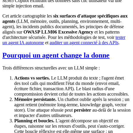
M365 Copilot exfiltrant des données sans clic utilisateur via une
simple injection email.
Cet article cartographie les
six surfaces d'attaque spécifiques aux
agents
(LLM, mémoire, outils, planning, environnement, multi-
agent), les incidents publics documentés, les principes de défense
alignés sur
OWASP LLM06 Excessive Agency
et les patterns
d'architecture sécurisée. Pour les méthodologies de test, voir
tester
un agent IA autonome
et
auditer un agent connecté à des APIs
.
Pourquoi un agent change la donne
Trois différences structurelles avec un LLM simple :
Actions vs sorties.
Le LLM produit du texte ; l'agent émet
des tool calls qui modifient l'état du monde (envoi email,
écriture fichier, transaction API). Le blast radius d'une
compromission devient celui de toutes les actions accessibles.
Mémoire persistante.
Un chatbot oublie après la session ; un
agent retient (mémoire long-terme, knowledge graph, vector
store). Une attaque réussie peut
persister
au-delà de la session
et impacter d'autres utilisateurs.
Planning et boucles.
L'agent décompose un objectif en
étapes, raisonne sur les retours d'outils, peut s'auto-corriger.
Cette boucle réflexive est elle-même une surface : un