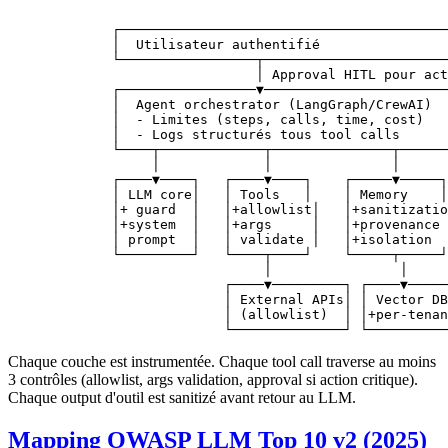
        ┌─────────────────────────────────────────
        │  Utilisateur authentifié                
        └─────────────────┬───────────────────────
                          │ Approval HITL pour act
        ┌─────────────────▼───────────────────────
        │  Agent orchestrator (LangGraph/CrewAI)  
        │  - Limites (steps, calls, time, cost)   
        │  - Logs structurés tous tool calls      
        └────┬─────────────┬───────────────┬──────
             │             │               │
        ┌────▼────┐   ┌────▼────┐    ┌─────▼─────┐
        │ LLM core│   │ Tools   │    │ Memory    │
        │+ guard  │   │+allowlist│   │+sanitizatio
        │+system  │   │+args     │   │+provenance 
        │ prompt  │   │ validate │   │+isolation  
        └─────────┘   └────┬────┘    └─────┬─────┘
                           │                │
                      ┌────▼─────────┐ ┌────▼─────
                      │ External APIs│ │ Vector DB
                      │ (allowlist)  │ │+per-tenan
                      └──────────────┘ └──────────
Chaque couche est instrumentée. Chaque tool call traverse au moins
3 contrôles (allowlist, args validation, approval si action critique).
Chaque output d'outil est sanitizé avant retour au LLM.
Mapping OWASP LLM Top 10 v2 (2025)