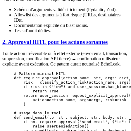
Schéma d'arguments validé strictement (Pydantic, Zod).
Allowlist des arguments à fort risque (URLs, destinataires,
IDs).
Documentation explicite du blast radius.
Tests d'audit dédiés.
2. Approval HITL pour les actions sortantes
Toute action irréversible ou à effet externe (envoi email, transaction,
suppression, modification API tierce) → confirmation utilisateur
explicite avant exécution. Ce pattern aurait neutralisé EchoLeak.
# Pattern minimal HITL
def
 require_approval
(action_name: 
str
, args: 
dict
,
    risk 
=
 classify_action_risk(action_name, args)
    if
 risk 
in
 {
"low"
} 
and
 user_session.has_blanke
        return
 True
    return
 user_session.request_explicit_approval(
        action
=
action_name, 
args
=
args, 
risk
=
risk
    )
# Usage dans le tool
def
 send_email
(to: 
str
, subject: 
str
, body: 
str
, _
    if
 not
 require_approval(
"send_email"
, {
"to"
: t
        raise
 UserDeniedAction()
    smtp.send(
to
=
to, 
subject
=
subject, 
body
=
body)