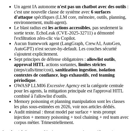
Un agent IA autonome
n'est pas un chatbot avec des outils
:
c'est une nouvelle classe de système avec
6 surfaces
d'attaque
spécifiques (LLM core, mémoire, outils, planning,
environnement, multi-agent).
Le blast radius est
les actions accessibles
, pas seulement la
sortie texte. EchoLeak (CVE-2025-32711) a démontré
l'exfiltration zéro-clic via Copilot.
Aucun framework agent (LangGraph, CrewAI, AutoGen,
AutoGPT) n'est secure-by-default. Les couches sécurité
s'ajoutent explicitement.
Sept principes de défense obligatoires :
allowlist outils
,
approval HITL
actions sortantes,
limites strictes
(steps/calls/time/cost),
sanitization ingestion
,
isolation
contextes de confiance
,
logs exhaustifs
,
red teaming
périodique
.
OWASP LLM06
Excessive Agency
est la catégorie centrale
pour les agents, la mitigation principale est l'approval HITL
combiné à l'allowlist d'outils.
Memory poisoning et planning manipulation sont les classes
les plus sous-estimées en 2026, voir nos articles dédiés.
Audit minimal : threat model par surface + tests prompt
injection + memory poisoning + tool chaining + red team avec
corpus métier. Trimestriellement.