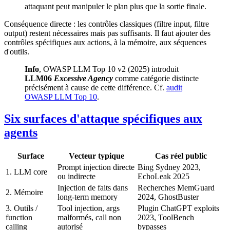
attaquant peut manipuler le plan plus que la sortie finale.
Conséquence directe : les contrôles classiques (filtre input, filtre
output) restent nécessaires mais pas suffisants. Il faut ajouter des
contrôles spécifiques aux actions, à la mémoire, aux séquences
d'outils.
Info
, OWASP LLM Top 10 v2 (2025) introduit
LLM06
Excessive Agency
comme catégorie distincte
précisément à cause de cette différence. Cf.
audit
OWASP LLM Top 10
.
Six surfaces d'attaque spécifiques aux
agents
Surface
Vecteur typique
Cas réel public
Prompt injection directe
Bing Sydney 2023,
1. LLM core
ou indirecte
EchoLeak 2025
Injection de faits dans
Recherches MemGuard
2. Mémoire
long-term memory
2024, GhostBuster
3. Outils /
Tool injection, args
Plugin ChatGPT exploits
function
malformés, call non
2023, ToolBench
calling
autorisé
bypasses