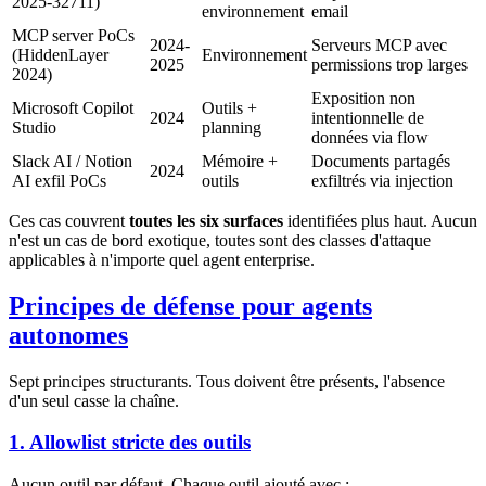
2025-32711)
environnement
email
MCP server PoCs
2024-
Serveurs MCP avec
(HiddenLayer
Environnement
2025
permissions trop larges
2024)
Exposition non
Microsoft Copilot
Outils +
2024
intentionnelle de
Studio
planning
données via flow
Slack AI / Notion
Mémoire +
Documents partagés
2024
AI exfil PoCs
outils
exfiltrés via injection
Ces cas couvrent
toutes les six surfaces
identifiées plus haut. Aucun
n'est un cas de bord exotique, toutes sont des classes d'attaque
applicables à n'importe quel agent enterprise.
Principes de défense pour agents
autonomes
Sept principes structurants. Tous doivent être présents, l'absence
d'un seul casse la chaîne.
1. Allowlist stricte des outils
Aucun outil par défaut. Chaque outil ajouté avec :