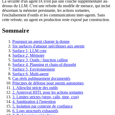
La sécurité d'un agent IA n'est pas une couche supplémentaire au-
dessus du LLM. C'est une refonte du modèle de menace, qui inclut
désormais la mémoire persistante, les actions sortantes,
l'enchaînement d'outils et les communications inter-agents. Sans
cette refonte, un agent en production reste exposé par construction.
Sommaire
Pourquoi un agent change la donne
Six surfaces d'attaque spécifiques aux agents
Surface 1, LLM core
Surface 2, Mémoire
Surface 3, Outils / function calling
Surface 4, Planning et chain-of-thought
Surface 5, Environnement
Surface 6, Multi-agent
Cas réels publiquement documentés
Principes de défense pour agents autonomes
1. Allowlist stricte des outils
2. Approval HITL pour les actions sortantes
3. Limites strictes (steps, calls, time, cost)
4. Sanitization à l'ingestion
5. Isolation par contexte de confiance
6. Logs structurés exhaustifs