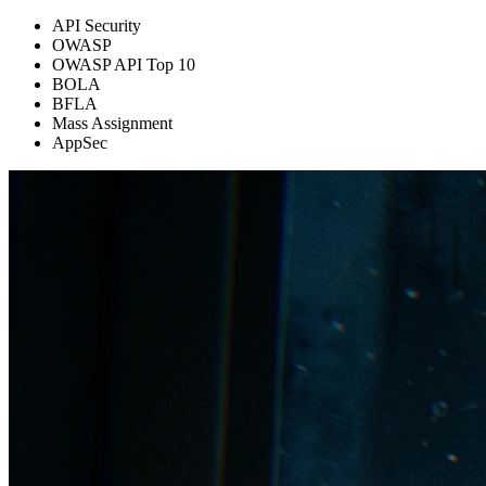
API Security
OWASP
OWASP API Top 10
BOLA
BFLA
Mass Assignment
AppSec