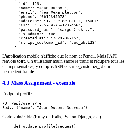
  "id"
: 
123
,
  "name"
: 
"Jean Dupont"
,
  "email"
: 
"jean@example.com"
,
  "phone"
: 
"0612345678"
,
  "address"
: 
"12 rue de Paris, 75001"
,
  "ssn"
: 
"1-85-09-75-123-456"
,
  "password_hash"
: 
"$argon2id$..."
,
  "is_admin"
: 
true
,
  "created_at"
: 
"2024-06-15"
,
  "stripe_customer_id"
: 
"cus_abc123"
}
L'application mobile n'affiche que le nom et l'email. Mais l'API
renvoie
tout
. Un utilisateur malin sniffe le trafic et récupère tous les
champs sensibles, y compris SSN et stripe_customer_id qui
permettent fraude.
4.3 Mass Assignment - exemple
Endpoint profil :
PUT /api/users/me

Code vulnérable (Ruby on Rails, Python Django, etc.) :
def
 update_profile
(request):