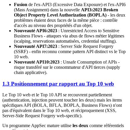
Fusion
de l'ex-API3 (Excessive Data Exposure) et l'ex-API6
(Mass Assignment) dans la nouvelle
API3:2023 Broken
Object Property Level Authorization (BOPLA)
- les deux
problèmes étaient deux faces de la même pièce : contrôle
d'accès au niveau des propriétés d'un objet.
Nouveauté API6:2023
: Unrestricted Access to Sensitive
Business Flows - attaques via abus de flows métier légitimes
(scalping, reservations automatisées, credential stuffing).
Nouveauté API7:2023
: Server Side Request Forgery
(SSRF) - enfin reconnu comme pattern API distinct vs le Top
10 web.
Nouveauté API10:2023
: Unsafe Consumption of APIs -
risque transféré sur le consommateur d'API tierces (supply
chain applicative).
1.3 Positionnement par rapport au Top 10 web
Le Top 10 web et le Top 10 API se recouvrent partiellement
(authentication, injection peuvent toucher les deux) mais les items
spécifiques API (BOLA, BFLA, BOPLA, Business Flows) n'ont
pas d'équivalent dans le Top 10 web, et réciproquement (XSS,
Server-Side Request Forgery web-specific).
Un programme AppSec mature utilise
les deux
comme référentiels