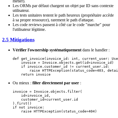
métier).
Les ORMs par défaut chargent un objet par ID sans contexte
utilisateur.
Les tests unitaires testent le path heureux (propriétaire accède
à sa propre ressource), rarement le path d'attaque.
Les code reviews passent à côté car le code "marche" pour
l'utilisateur légitime.
2.5 Mitigations
Vérifier l'ownership systématiquement
dans le handler :
def
 get_invoice
(invoice_id: 
int
, current_user: Use
    invoice 
=
 Invoice.objects.get(
id
=
invoice_id)
    if
 invoice.customer_id 
!=
 current_user.id:
        raise
 HTTPException(
status_code
=
403
, 
detai
    return
 invoice
Ou mieux :
filter directement par user
:
invoice 
=
 Invoice.objects.filter(
    id
=
invoice_id, 
    customer_id
=
current_user.id
).first()
if
 not
 invoice:
    raise
 HTTPException(
status_code
=
404
)