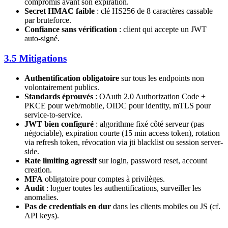
compromis avant son expiration.
Secret HMAC faible
: clé HS256 de 8 caractères cassable
par bruteforce.
Confiance sans vérification
: client qui accepte un JWT
auto-signé.
3.5 Mitigations
Authentification obligatoire
sur tous les endpoints non
volontairement publics.
Standards éprouvés
: OAuth 2.0 Authorization Code +
PKCE pour web/mobile, OIDC pour identity, mTLS pour
service-to-service.
JWT bien configuré
: algorithme fixé côté serveur (pas
négociable), expiration courte (15 min access token), rotation
via refresh token, révocation via jti blacklist ou session server-
side.
Rate limiting agressif
sur login, password reset, account
creation.
MFA
obligatoire pour comptes à privilèges.
Audit
: loguer toutes les authentifications, surveiller les
anomalies.
Pas de credentials en dur
dans les clients mobiles ou JS (cf.
API keys).