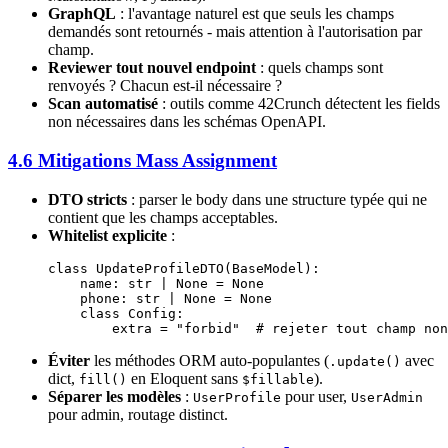
GraphQL
: l'avantage naturel est que seuls les champs
demandés sont retournés - mais attention à l'autorisation par
champ.
Reviewer tout nouvel endpoint
: quels champs sont
renvoyés ? Chacun est-il nécessaire ?
Scan automatisé
: outils comme 42Crunch détectent les fields
non nécessaires dans les schémas OpenAPI.
4.6 Mitigations Mass Assignment
DTO stricts
: parser le body dans une structure typée qui ne
contient que les champs acceptables.
Whitelist explicite
:
class
 UpdateProfileDTO
(
BaseModel
):
    name: 
str
 |
 None
 =
 None
    phone: 
str
 |
 None
 =
 None
    class
 Config
:
        extra 
=
 "forbid"
  # rejeter tout champ non
Éviter
les méthodes ORM auto-populantes (
avec
.update()
dict,
en Eloquent sans
).
fill()
$fillable
Séparer les modèles
:
pour user,
UserProfile
UserAdmin
pour admin, routage distinct.