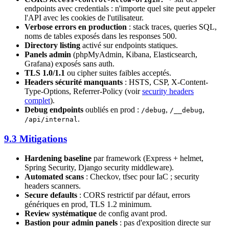
endpoints avec credentials : n'importe quel site peut appeler
l'API avec les cookies de l'utilisateur.
Verbose errors en production
: stack traces, queries SQL,
noms de tables exposés dans les responses 500.
Directory listing
activé sur endpoints statiques.
Panels admin
(phpMyAdmin, Kibana, Elasticsearch,
Grafana) exposés sans auth.
TLS 1.0/1.1
ou cipher suites faibles acceptés.
Headers sécurité manquants
: HSTS, CSP, X-Content-
Type-Options, Referrer-Policy (voir
security headers
complet
).
Debug endpoints
oubliés en prod :
,
,
/debug
/__debug
.
/api/internal
9.3 Mitigations
Hardening baseline
par framework (Express + helmet,
Spring Security, Django security middleware).
Automated scans
: Checkov, tfsec pour IaC ; security
headers scanners.
Secure defaults
: CORS restrictif par défaut, errors
génériques en prod, TLS 1.2 minimum.
Review systématique
de config avant prod.
Bastion pour admin panels
: pas d'exposition directe sur