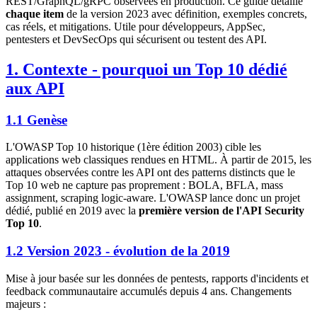
REST/GraphQL/gRPC observées en production. Ce guide détaille
chaque item
de la version 2023 avec définition, exemples concrets,
cas réels, et mitigations. Utile pour développeurs, AppSec,
pentesters et DevSecOps qui sécurisent ou testent des API.
1. Contexte - pourquoi un Top 10 dédié
aux API
1.1 Genèse
L'OWASP Top 10 historique (1ère édition 2003) cible les
applications web classiques rendues en HTML. À partir de 2015, les
attaques observées contre les API ont des patterns distincts que le
Top 10 web ne capture pas proprement : BOLA, BFLA, mass
assignment, scraping logic-aware. L'OWASP lance donc un projet
dédié, publié en 2019 avec la
première version de l'API Security
Top 10
.
1.2 Version 2023 - évolution de la 2019
Mise à jour basée sur les données de pentests, rapports d'incidents et
feedback communautaire accumulés depuis 4 ans. Changements
majeurs :