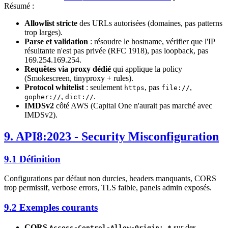
Résumé :
Allowlist stricte
des URLs autorisées (domaines, pas patterns
trop larges).
Parse et validation
: résoudre le hostname, vérifier que l'IP
résultante n'est pas privée (RFC 1918), pas loopback, pas
169.254.169.254.
Requêtes via proxy dédié
qui applique la policy
(Smokescreen, tinyproxy + rules).
Protocol whitelist
: seulement
, pas
,
https
file://
,
.
gopher://
dict://
IMDSv2
côté AWS (Capital One n'aurait pas marché avec
IMDSv2).
9. API8:2023 - Security Misconfiguration
9.1 Définition
Configurations par défaut non durcies, headers manquants, CORS
trop permissif, verbose errors, TLS faible, panels admin exposés.
9.2 Exemples courants
CORS
sur des
Access-Control-Allow-Origin: *