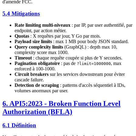
d'amende FCC.
5.4 Mitigations
Rate limiting multi-niveaux
: par IP, par user authentifié, par
endpoint, par action métier.
Quotas
: X requêtes par jour, Y Go par mois.
Payload size limits
: max 1 MB pour body JSON standard.
Query complexity limits
(GraphQL) : depth max 10,
complexity score max 1000.
Timeout
: chaque requête coupée si plus de Y secondes.
Pagination obligatoire
: pas de
, max
?limit=1000000
enforced à 100-1000.
Circuit breakers
sur les services downstream pour éviter
cascade failure.
Detection de scraping
: patterns d'accès séquentiel à IDs,
volumes anormaux par user.
6. API5:2023 - Broken Function Level
Authorization (BFLA)
6.1 Définition