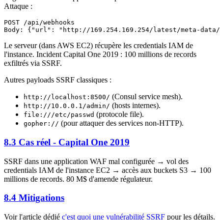
Attaque :
POST /api/webhooks

Le serveur (dans AWS EC2) récupère les credentials IAM de
l'instance. Incident Capital One 2019 : 100 millions de records
exfiltrés via SSRF.
Autres payloads SSRF classiques :
(Consul service mesh).
http://localhost:8500/
(hosts internes).
http://10.0.0.1/admin/
(protocole file).
file:///etc/passwd
(pour attaquer des services non-HTTP).
gopher://
8.3 Cas réel - Capital One 2019
SSRF dans une application WAF mal configurée → vol des
credentials IAM de l'instance EC2 → accès aux buckets S3 → 100
millions de records. 80 M$ d'amende régulateur.
8.4 Mitigations
Voir l'article dédié
c'est quoi une vulnérabilité SSRF
pour les détails.