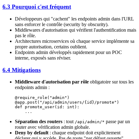
6.3 Pourquoi c'est fréquent
Développeurs qui "cachent" les endpoints admin dans l'URL
sans enforcer le contrôle (security by obscurity).
Middlewares d'autorisation qui vérifient l'authentification mais
pas le rôle.
Architectures microservices où chaque service implémente sa
propre autorisation, certains oublient.
Endpoints admin développés rapidement pour un POC
interne, exposés sans réviser.
6.4 Mitigations
Middleware d'autorisation par rôle
obligatoire sur tous les
endpoints admin :
@require_role
(
"admin"
)
@app.post
(
"/api/admin/users/
{id}
/promote"
)
def
 promote_user
(id: 
int
):
    ...
Séparation des routers
: tout
passe par un
/api/admin/*
router avec vérification admin globale.
Deny by default
: chaque endpoint doit explicitement
déclarer qui y accède. Pas de route "par défaut ouverte".