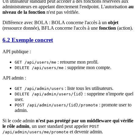
Un utilisateur standard peut accéder à des fonctions réservées aux
administrateurs en appelant directement l'endpoint. L'autorisation
au
niveau de la fonction
n'est pas vérifiée.
Différence avec BOLA : BOLA concerne l'accès à un
objet
(ressource donnée), BFLA concerne l'accès à une
fonction
(action).
6.2 Exemple concret
API publique :
: retourne mon profil.
GET /api/users/me
: supprime mon compte.
DELETE /api/users/me
API admin :
: liste tous les utilisateurs.
GET /api/admin/users
: supprime n'importe quel
DELETE /api/admin/users/{id}
user.
: promote user to
POST /api/admin/users/{id}/promote
admin.
Si le code admin
n'est pas protégé par un middleware qui vérifie
le rôle admin
, un user standard peut appeler
POST
et devenir admin.
/api/admin/users/me/promote