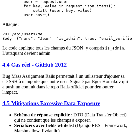
    user 
=
 request.user
    for
 key, value 
in
 request.json.items():
        setattr
(user, key, value)
    user.save()
Attaque :
PUT /api/users/me

Le code applique tous les champs du JSON, y compris
.
is_admin
L'attaquant devient admin.
4.4 Cas réel - GitHub 2012
Bug Mass Assignment Rails permettait à un utilisateur d'ajouter sa
clé SSH à n'importe quel autre user. Signalé par Egor Homakov qui
a push un commit dans le repo Rails officiel pour démontrer
l'impact.
4.5 Mitigations Excessive Data Exposure
Schéma de réponse explicite
: DTO (Data Transfer Object)
qui ne contient que les champs à exposer.
Serializers avec fields whitelist
(Django REST Framework,
Marshmallow, Pydantic).