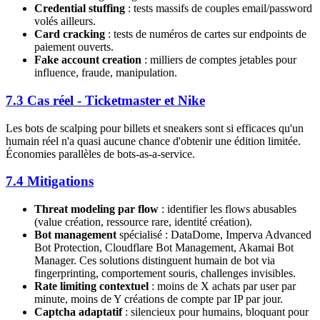
Credential stuffing
: tests massifs de couples email/password
volés ailleurs.
Card cracking
: tests de numéros de cartes sur endpoints de
paiement ouverts.
Fake account creation
: milliers de comptes jetables pour
influence, fraude, manipulation.
7.3 Cas réel - Ticketmaster et Nike
Les bots de scalping pour billets et sneakers sont si efficaces qu'un
humain réel n'a quasi aucune chance d'obtenir une édition limitée.
Économies parallèles de bots-as-a-service.
7.4 Mitigations
Threat modeling par flow
: identifier les flows abusables
(value création, ressource rare, identité création).
Bot management
spécialisé : DataDome, Imperva Advanced
Bot Protection, Cloudflare Bot Management, Akamai Bot
Manager. Ces solutions distinguent humain de bot via
fingerprinting, comportement souris, challenges invisibles.
Rate limiting contextuel
: moins de X achats par user par
minute, moins de Y créations de compte par IP par jour.
Captcha adaptatif
: silencieux pour humains, bloquant pour