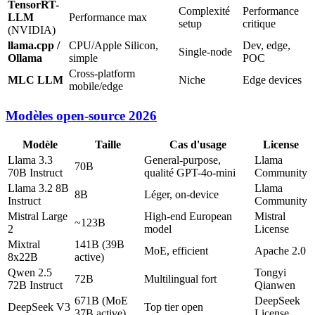
TensorRT-
Complexité
Performance
LLM
Performance max
setup
critique
(NVIDIA)
llama.cpp /
CPU/Apple Silicon,
Dev, edge,
Single-node
Ollama
simple
POC
Cross-platform
MLC LLM
Niche
Edge devices
mobile/edge
Modèles open-source 2026
Modèle
Taille
Cas d'usage
License
Llama 3.3
General-purpose,
Llama
70B
70B Instruct
qualité GPT-4o-mini
Community
Llama 3.2 8B
Llama
8B
Léger, on-device
Instruct
Community
Mistral Large
High-end European
Mistral
~123B
2
model
License
Mixtral
141B (39B
MoE, efficient
Apache 2.0
8x22B
active)
Qwen 2.5
Tongyi
72B
Multilingual fort
72B Instruct
Qianwen
671B (MoE
DeepSeek
DeepSeek V3
Top tier open
37B active)
License