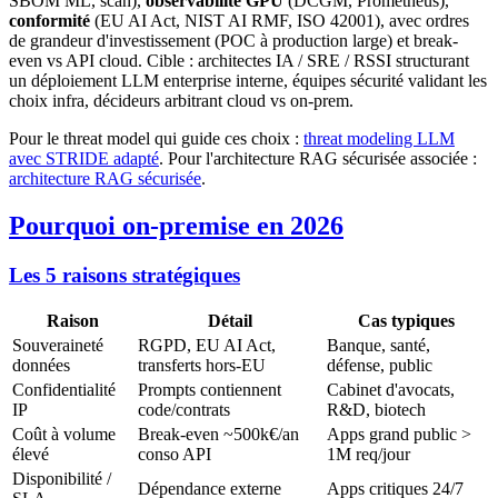
SBOM ML, scan),
observabilité GPU
(DCGM, Prometheus),
conformité
(EU AI Act, NIST AI RMF, ISO 42001), avec ordres
de grandeur d'investissement (POC à production large) et break-
even vs API cloud. Cible : architectes IA / SRE / RSSI structurant
un déploiement LLM enterprise interne, équipes sécurité validant les
choix infra, décideurs arbitrant cloud vs on-prem.
Pour le threat model qui guide ces choix :
threat modeling LLM
avec STRIDE adapté
. Pour l'architecture RAG sécurisée associée :
architecture RAG sécurisée
.
Pourquoi on-premise en 2026
Les 5 raisons stratégiques
Raison
Détail
Cas typiques
Souveraineté
RGPD, EU AI Act,
Banque, santé,
données
transferts hors-EU
défense, public
Confidentialité
Prompts contiennent
Cabinet d'avocats,
IP
code/contrats
R&D, biotech
Coût à volume
Break-even ~500k€/an
Apps grand public >
élevé
conso API
1M req/jour
Disponibilité /
Dépendance externe
Apps critiques 24/7