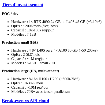
Tiers d'investissement
POC / dev
Hardware : 1× RTX 4090 24 GB ou L40S 48 GB (~3-10k€)
OpEx : ~200€/mois (élec, host)
Capacité : 10k-100k req/jour
Modèles : 7-13B
Production small (HA)
Hardware : 4-8× L40S ou 2-4× A100 80 GB (~50-200k€)
OpEx : 2-5k€/mois
Capacité : ~1M req/jour
Modèles : 8-13B + small 70B
Production large (HA, multi-tenant)
Hardware : 8-16× H100 / H200 (~500k-2M€)
OpEx : 10-30k€/mois
Capacité : ~10M req/jour
Modèles : 70B+ avec tensor parallelism
Break-even vs API cloud