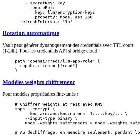
    - 
secretKey
: 
key
      remoteRef
:
        key
: 
llm/encryption-keys
        property
: 
model_aes_256
  refreshInterval
: 
"1h"
Rotation automatique
Vault peut générer dynamiquement des credentials avec TTL court
(1-24h). Pour les credentials API si bridge cloud :
path
 "openai/creds/llm-app-role"
 {
  capabilities
 =
 [
"read"
]
}
Modèles weights chiffrement
Pour modèles propriétaires fine-tunés :
# Chiffrer weights at rest avec KMS
sops
 --encrypt
 \
    --kms
 arn:aws:kms:eu-west-1:...:key/...
 \
    --input-type
 binary
 \
    model-weights.safetensors
 >
 model-weights.safe
# Au déchiffrage, en mémoire seulement, pendant lo