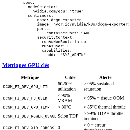
    spec
:
      nodeSelector
:
        nvidia.com/gpu
: 
"true"
      containers
:
        - 
name
: 
dcgm-exporter
          image
: 
nvcr.io/nvidia/k8s/dcgm-exporter:
          ports
:
            - 
containerPort
: 
9400
          securityContext
:
            runAsNonRoot
: 
false
            runAsUser
: 
0
            capabilities
:
              add
: [
"SYS_ADMIN"
]
Métriques GPU clés
Métrique
Cible
Alerte
60-90%
> 95% sustained =
DCGM_FI_DEV_GPU_UTIL
utilization
saturation
< 90%
> 95% = risque OOM
DCGM_FI_DEV_FB_USED
VRAM
< 80°C
> 85°C thermal throttle
DCGM_FI_DEV_GPU_TEMP
> 99% TDP = throttle
Selon TDP
DCGM_FI_DEV_POWER_USAGE
imminent
> 0 = erreur
0
DCGM_FI_DEV_XID_ERRORS