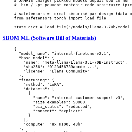
# JAMAIS charger pickled models depuis source non 
# .bin / .pt peuvent contenir code arbitraire (pic
# safetensors = format sécurisé par design (data-o
from
 safetensors.torch 
import
 load_file
state_dict 
=
 load_file(
"/models/llama-3-70b/model.
SBOM ML (Software Bill of Materials)
{
  "model_name"
: 
"internal-finetune-v2.1"
,
  "base_model"
: {
    "name"
: 
"meta-llama/Llama-3.1-70B-Instruct"
,
    "sha256"
: 
"0123456789abcdef..."
,
    "license"
: 
"Llama Community"
  },
  "finetuning"
: {
    "method"
: 
"LoRA"
,
    "datasets"
: [
      {
        "name"
: 
"internal-customer-support-v3"
,
        "size_examples"
: 
50000
,
        "pii_status"
: 
"redacted"
,
        "consent"
: 
"explicit"
      }
    ],
    "compute"
: 
"8x H100, 48h"
  },