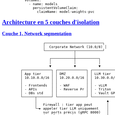
      volumes
:
        - 
name
: 
models
          persistentVolumeClaim
:
            claimName
: 
model-weights-pvc
Architecture en 5 couches d'isolation
Couche 1, Network segmentation
                    ┌────────────────────────────┐

                    │  Corporate Network (10.0/8) │

                    └──────────────┬─────────────┘

                                   │

                       ┌───────────┼───────────┐

                       │           │           │

                       ▼           ▼           ▼

         ┌──────────────┐ ┌──────────────┐ ┌───────────
         │ App tier     │ │ DMZ          │ │ LLM tier  
         │ 10.10.0.0/16 │ │ 10.20.0.0/16 │ │ 10.30.0.0/
         │              │ │              │ │           
         │ - Frontends  │ │ - WAF        │ │ - vLLM    
         │ - APIs       │ │ - Reverse Pr │ │ - Triton  
         │ - DBs std    │ │              │ │ - Vault GP
         └──────┬───────┘ └──────────────┘ └───────────
                │                                  ▲

                │   Firewall : tier app peut       │

                └─► appeler tier LLM uniquement    │

                    sur ports précis (gRPC 8000)   │
