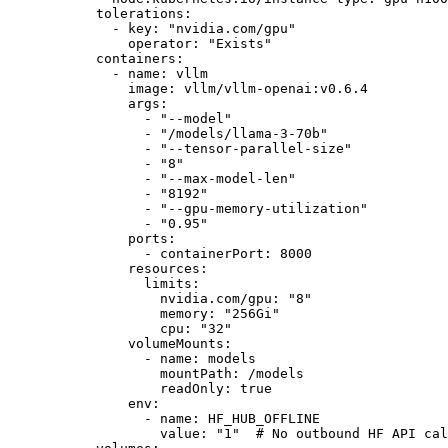
      tolerations
:
        - 
key
: 
"nvidia.com/gpu"
          operator
: 
"Exists"
      containers
:
        - 
name
: 
vllm
          image
: 
vllm/vllm-openai:v0.6.4
          args
:
            - 
"--model"
            - 
"/models/llama-3-70b"
            - 
"--tensor-parallel-size"
            - 
"8"
            - 
"--max-model-len"
            - 
"8192"
            - 
"--gpu-memory-utilization"
            - 
"0.95"
          ports
:
            - 
containerPort
: 
8000
          resources
:
            limits
:
              nvidia.com/gpu
: 
"8"
              memory
: 
"256Gi"
              cpu
: 
"32"
          volumeMounts
:
            - 
name
: 
models
              mountPath
: 
/models
              readOnly
: 
true
          env
:
            - 
name
: 
HF_HUB_OFFLINE
              value
: 
"1"
  # No outbound HF API cal