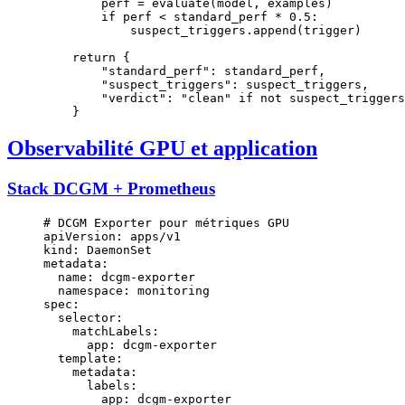
        perf 
=
 evaluate(model, examples)
        if
 perf 
<
 standard_perf 
*
 0.5
:
            suspect_triggers.append(trigger)
    return
 {
        "standard_perf"
: standard_perf,
        "suspect_triggers"
: suspect_triggers,
        "verdict"
: 
"clean"
 if
 not
 suspect_triggers
    }
Observabilité GPU et application
Stack DCGM + Prometheus
# DCGM Exporter pour métriques GPU
apiVersion
: 
apps/v1
kind
: 
DaemonSet
metadata
:
  name
: 
dcgm-exporter
  namespace
: 
monitoring
spec
:
  selector
:
    matchLabels
:
      app
: 
dcgm-exporter
  template
:
    metadata
:
      labels
:
        app
: 
dcgm-exporter