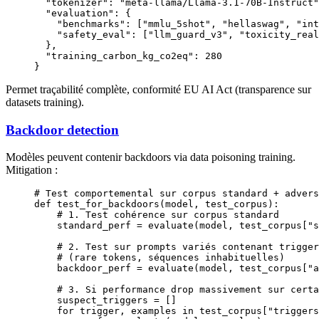
  "tokenizer"
: 
"meta-llama/Llama-3.1-70B-Instruct"
  "evaluation"
: {
    "benchmarks"
: [
"mmlu_5shot"
, 
"hellaswag"
, 
"int
    "safety_eval"
: [
"llm_guard_v3"
, 
"toxicity_real
  },
  "training_carbon_kg_co2eq"
: 
280
}
Permet traçabilité complète, conformité EU AI Act (transparence sur
datasets training).
Backdoor detection
Modèles peuvent contenir backdoors via data poisoning training.
Mitigation :
# Test comportemental sur corpus standard + advers
def
 test_for_backdoors
(model, test_corpus):
    # 1. Test cohérence sur corpus standard
    standard_perf 
=
 evaluate(model, test_corpus[
"s
    # 2. Test sur prompts variés contenant trigger
    # (rare tokens, séquences inhabituelles)
    backdoor_perf 
=
 evaluate(model, test_corpus[
"a
    # 3. Si performance drop massivement sur certa
    suspect_triggers 
=
 []
    for
 trigger, examples 
in
 test_corpus[
"triggers