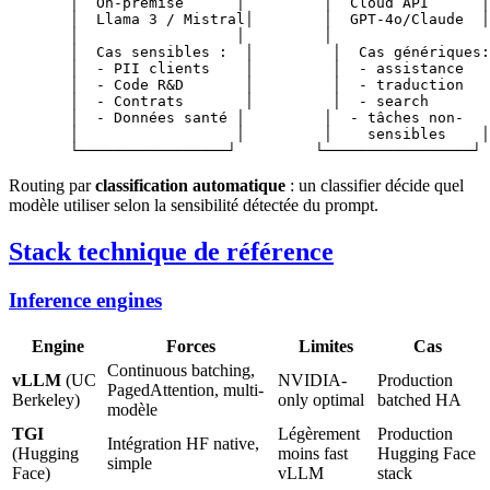
       │  On-premise      │         │  Cloud API      │

       │  Llama 3 / Mistral│        │  GPT-4o/Claude  │

       │                  │         │                  
       │  Cas sensibles :  │         │  Cas génériques:
       │  - PII clients    │         │  - assistance   
       │  - Code R&D       │         │  - traduction   
       │  - Contrats       │         │  - search       
       │  - Données santé │         │  - tâches non-   
       │                  │         │    sensibles    │

Routing par
classification automatique
: un classifier décide quel
modèle utiliser selon la sensibilité détectée du prompt.
Stack technique de référence
Inference engines
Engine
Forces
Limites
Cas
Continuous batching,
vLLM
(UC
NVIDIA-
Production
PagedAttention, multi-
Berkeley)
only optimal
batched HA
modèle
TGI
Légèrement
Production
Intégration HF native,
(Hugging
moins fast
Hugging Face
simple
Face)
vLLM
stack