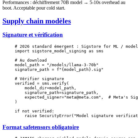
Performances : déchiffrement 70B model → 5-10s overhead au
boot. Acceptable pour cold start.
Supply chain modèles
Signature et vérification
# 2026 standard émergent : Sigstore for ML / model
import
 sigstore_model_signing 
as
 sms
# Au download
model_path 
=
 "/models/llama-3-70b"
signature_path 
=
 f
"
{
model_path
}
.sig"
# Vérifier signature
verified 
=
 sms.verify(
    model_dir
=
model_path,
    signature_path
=
signature_path,
    expected_signer
=
"meta@meta.com"
,  
# Meta's Sig
)
if
 not
 verified:
    raise
 SecurityError(
"Model signature verificat
Format safetensors obligatoire