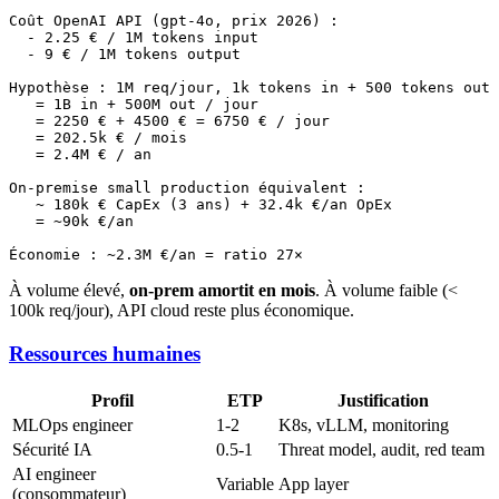
Coût OpenAI API (gpt-4o, prix 2026) :

  - 2.25 € / 1M tokens input

  - 9 € / 1M tokens output

Hypothèse : 1M req/jour, 1k tokens in + 500 tokens out 
   = 1B in + 500M out / jour

   = 2250 € + 4500 € = 6750 € / jour

   = 202.5k € / mois

   = 2.4M € / an

On-premise small production équivalent :

   ~ 180k € CapEx (3 ans) + 32.4k €/an OpEx

   = ~90k €/an

À volume élevé,
on-prem amortit en mois
. À volume faible (<
100k req/jour), API cloud reste plus économique.
Ressources humaines
Profil
ETP
Justification
MLOps engineer
1-2
K8s, vLLM, monitoring
Sécurité IA
0.5-1
Threat model, audit, red team
AI engineer
Variable
App layer
(consommateur)