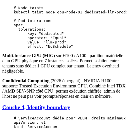
# Node taints
kubectl taint node gpu-node-01 dedicated=llm-prod:
# Pod tolerations
spec
:
  tolerations
:
    - 
key
: 
"dedicated"
      operator
: 
"Equal"
      value
: 
"llm-prod"
      effect
: 
"NoSchedule"
Multi-Instance GPU (MIG)
sur H100 / A100 : partition matérielle
d'un GPU physique en 7 instances isolées. Permet isolation entre
tenants sans dédier 1 GPU complet par tenant. Latency overhead
négligeable.
Confidential Computing
(2026 émergent) : NVIDIA H100
supporte Trusted Execution Environment GPU. Combiné Intel TDX
/ AMD SEV-SNP côté CPU, permet exécution chiffrée, admin de
l'host ne peut pas voir prompts/réponses en clair en mémoire.
Couche 4, Identity boundary
# ServiceAccount dédié pour vLLM, droits minimaux
apiVersion
: 
v1
kind
: 
ServiceAccount