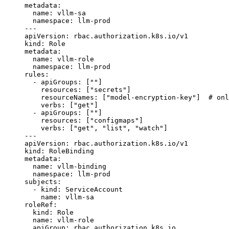
metadata
:
  name
: 
vllm-sa
  namespace
: 
llm-prod
---
apiVersion
: 
rbac.authorization.k8s.io/v1
kind
: 
Role
metadata
:
  name
: 
vllm-role
  namespace
: 
llm-prod
rules
:
  - 
apiGroups
: [
""
]
    resources
: [
"secrets"
]
    resourceNames
: [
"model-encryption-key"
]  
# onl
    verbs
: [
"get"
]
  - 
apiGroups
: [
""
]
    resources
: [
"configmaps"
]
    verbs
: [
"get"
, 
"list"
, 
"watch"
]
---
apiVersion
: 
rbac.authorization.k8s.io/v1
kind
: 
RoleBinding
metadata
:
  name
: 
vllm-binding
  namespace
: 
llm-prod
subjects
:
  - 
kind
: 
ServiceAccount
    name
: 
vllm-sa
roleRef
:
  kind
: 
Role
  name
: 
vllm-role
  apiGroup
: 
rbac.authorization.k8s.io