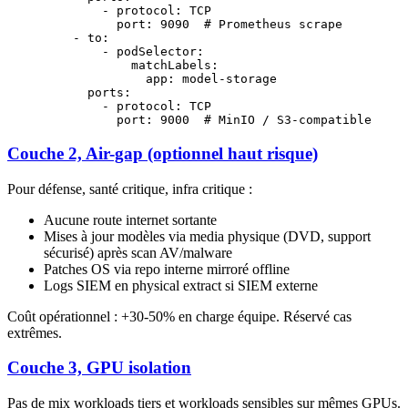
        - 
protocol
: 
TCP
          port
: 
9090
  # Prometheus scrape
    - 
to
:
        - 
podSelector
:
            matchLabels
:
              app
: 
model-storage
      ports
:
        - 
protocol
: 
TCP
          port
: 
9000
  # MinIO / S3-compatible
Couche 2, Air-gap (optionnel haut risque)
Pour défense, santé critique, infra critique :
Aucune route internet sortante
Mises à jour modèles via media physique (DVD, support
sécurisé) après scan AV/malware
Patches OS via repo interne mirroré offline
Logs SIEM en physical extract si SIEM externe
Coût opérationnel : +30-50% en charge équipe. Réservé cas
extrêmes.
Couche 3, GPU isolation
Pas de mix workloads tiers et workloads sensibles sur mêmes GPUs.