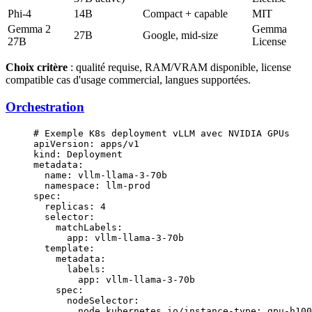
Phi-4
14B
Compact + capable
MIT
Gemma 2
Gemma
27B
Google, mid-size
27B
License
Choix critère
: qualité requise, RAM/VRAM disponible, license
compatible cas d'usage commercial, langues supportées.
Orchestration
# Exemple K8s deployment vLLM avec NVIDIA GPUs
apiVersion
: 
apps/v1
kind
: 
Deployment
metadata
:
  name
: 
vllm-llama-3-70b
  namespace
: 
llm-prod
spec
:
  replicas
: 
4
  selector
:
    matchLabels
:
      app
: 
vllm-llama-3-70b
  template
:
    metadata
:
      labels
:
        app
: 
vllm-llama-3-70b
    spec
:
      nodeSelector
:
        node.kubernetes.io/instance-type
: 
gpu-h100