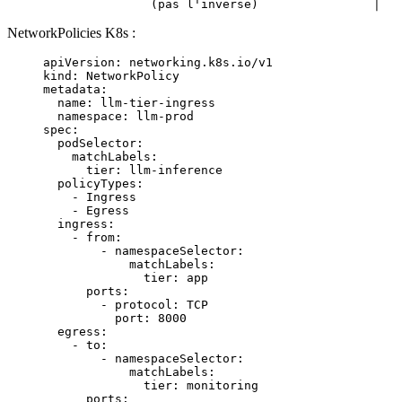
NetworkPolicies K8s :
apiVersion
: 
networking.k8s.io/v1
kind
: 
NetworkPolicy
metadata
:
  name
: 
llm-tier-ingress
  namespace
: 
llm-prod
spec
:
  podSelector
:
    matchLabels
:
      tier
: 
llm-inference
  policyTypes
:
    - 
Ingress
    - 
Egress
  ingress
:
    - 
from
:
        - 
namespaceSelector
:
            matchLabels
:
              tier
: 
app
      ports
:
        - 
protocol
: 
TCP
          port
: 
8000
  egress
:
    - 
to
:
        - 
namespaceSelector
:
            matchLabels
:
              tier
: 
monitoring
      ports
: