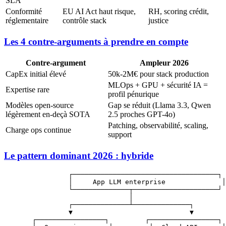
SLA
Conformité
EU AI Act haut risque,
RH, scoring crédit,
réglementaire
contrôle stack
justice
Les 4 contre-arguments à prendre en compte
Contre-argument
Ampleur 2026
CapEx initial élevé
50k-2M€ pour stack production
MLOps + GPU + sécurité IA =
Expertise rare
profil pénurique
Modèles open-source
Gap se réduit (Llama 3.3, Qwen
légèrement en-deçà SOTA
2.5 proches GPT-4o)
Patching, observabilité, scaling,
Charge ops continue
support
Le pattern dominant 2026 : hybride
                ┌────────────────────────────────────┐

                │     App LLM enterprise              │

                └──────────────┬─────────────────────┘

                               │

                ┌──────────────┴──────────────┐

                ▼                             ▼

       ┌─────────────────┐         ┌─────────────────┐
