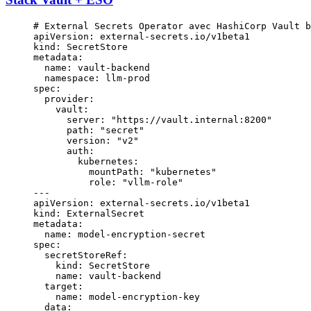
# External Secrets Operator avec HashiCorp Vault b
apiVersion
: 
external-secrets.io/v1beta1
kind
: 
SecretStore
metadata
:
  name
: 
vault-backend
  namespace
: 
llm-prod
spec
:
  provider
:
    vault
:
      server
: 
"https://vault.internal:8200"
      path
: 
"secret"
      version
: 
"v2"
      auth
:
        kubernetes
:
          mountPath
: 
"kubernetes"
          role
: 
"vllm-role"
---
apiVersion
: 
external-secrets.io/v1beta1
kind
: 
ExternalSecret
metadata
:
  name
: 
model-encryption-secret
spec
:
  secretStoreRef
:
    kind
: 
SecretStore
    name
: 
vault-backend
  target
:
    name
: 
model-encryption-key
  data
: