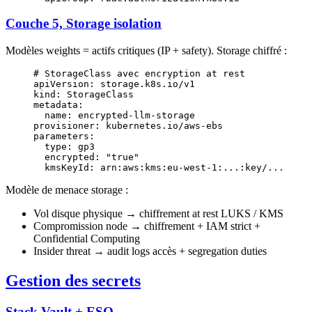
Couche 5, Storage isolation
Modèles weights = actifs critiques (IP + safety). Storage chiffré :
# StorageClass avec encryption at rest
apiVersion
: 
storage.k8s.io/v1
kind
: 
StorageClass
metadata
:
  name
: 
encrypted-llm-storage
provisioner
: 
kubernetes.io/aws-ebs
parameters
:
  type
: 
gp3
  encrypted
: 
"true"
  kmsKeyId
: 
arn:aws:kms:eu-west-1:...:key/...
Modèle de menace storage :
Vol disque physique → chiffrement at rest LUKS / KMS
Compromission node → chiffrement + IAM strict +
Confidential Computing
Insider threat → audit logs accès + segregation duties
Gestion des secrets
Stack Vault + ESO