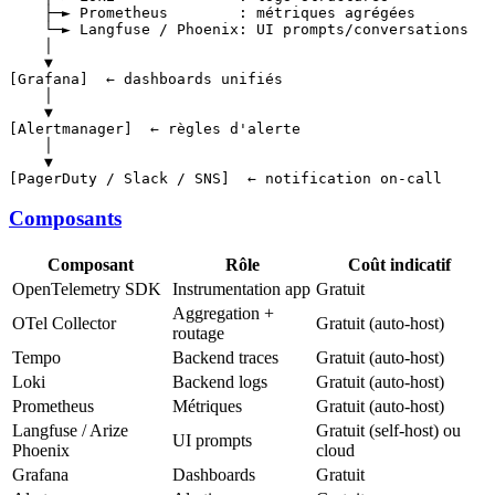
    ├─► Prometheus        : métriques agrégées

    └─► Langfuse / Phoenix: UI prompts/conversations

    │

    ▼

[Grafana]  ← dashboards unifiés

    │

    ▼

[Alertmanager]  ← règles d'alerte

    │

    ▼

Composants
Composant
Rôle
Coût indicatif
OpenTelemetry SDK
Instrumentation app
Gratuit
Aggregation +
OTel Collector
Gratuit (auto-host)
routage
Tempo
Backend traces
Gratuit (auto-host)
Loki
Backend logs
Gratuit (auto-host)
Prometheus
Métriques
Gratuit (auto-host)
Langfuse / Arize
Gratuit (self-host) ou
UI prompts
Phoenix
cloud
Grafana
Dashboards
Gratuit