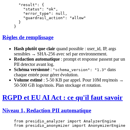
  "result"
: {
    "status"
: 
"ok"
,
    "error_type"
: 
null
,
    "guardrail_action"
: 
"allow"
  }
}
Règles de remplissage
Hash plutôt que clair
quand possible : user_id, IP, args
sensibles → SHA-256 avec sel par environnement.
Redaction automatique
: prompt et response passent par un
PII detector avant log.
Schéma versionné
:
dans
"schema_version": "1.3"
chaque entrée pour gérer évolution.
Volume estimé
: 5-50 KB par appel. Pour 10M req/mois →
50-500 GB logs/mois. Plan stockage et rotation.
RGPD et EU AI Act : ce qu'il faut savoir
Niveau 1, Redaction PII automatique
from
 presidio_analyzer 
import
 AnalyzerEngine
from
 presidio_anonymizer 
import
 AnonymizerEngine