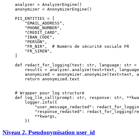
analyzer 
=
 AnalyzerEngine()
anonymizer 
=
 AnonymizerEngine()
PII_ENTITIES
 =
 [
    "EMAIL_ADDRESS"
,
    "PHONE_NUMBER"
,
    "CREDIT_CARD"
,
    "IBAN_CODE"
,
    "PERSON"
,
    "FR_NIR"
,  
# Numéro de sécurité sociale FR
    "FR_SIREN"
,
]
def
 redact_for_logging
(text: 
str
, language: 
str
 =
 
    results 
=
 analyzer.analyze(
text
=
text, 
language
    anonymized 
=
 anonymizer.anonymize(
text
=
text, 
a
    return
 anonymized.text
# Wrapper pour log structuré
def
 log_llm_call
(prompt: 
str
, response: 
str
, 
**
kwa
    logger.info({
        "user_message_redacted"
: redact_for_loggin
        "response_redacted"
: redact_for_logging(re
        **
kwargs,
    })
Niveau 2, Pseudonymisation user_id