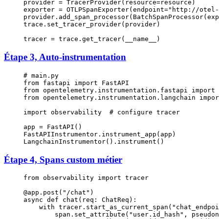
provider 
=
 TracerProvider(
resource
=
resource)
exporter 
=
 OTLPSpanExporter(
endpoint
=
"http://otel-
provider.add_span_processor(BatchSpanProcessor(exp
trace.set_tracer_provider(provider)
tracer 
=
 trace.get_tracer(
__name__
)
Étape 3, Auto-instrumentation
# main.py
from
 fastapi 
import
 FastAPI
from
 opentelemetry.instrumentation.fastapi 
import
 
from
 opentelemetry.instrumentation.langchain 
impor
import
 observability  
# configure tracer
app 
=
 FastAPI()
FastAPIInstrumentor.instrument_app(app)
LangchainInstrumentor().instrument()
Étape 4, Spans custom métier
from
 observability 
import
 tracer
@app.post
(
"/chat"
)
async
 def
 chat
(req: ChatReq):
    with
 tracer.start_as_current_span(
"chat_endpoi
        span.set_attribute(
"user.id_hash"
, pseudon