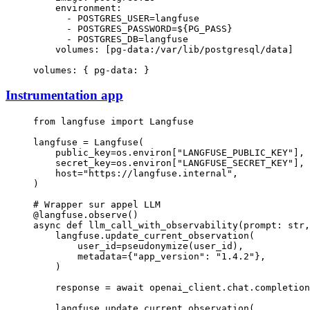
    environment
:
      - 
POSTGRES_USER=langfuse
      - 
POSTGRES_PASSWORD=${PG_PASS}
      - 
POSTGRES_DB=langfuse
    volumes
: [
pg-data:/var/lib/postgresql/data
]
volumes
: { 
pg-data
: }
Instrumentation app
from
 langfuse 
import
 Langfuse
langfuse 
=
 Langfuse(
    public_key
=
os.environ[
"LANGFUSE_PUBLIC_KEY"
],
    secret_key
=
os.environ[
"LANGFUSE_SECRET_KEY"
],
    host
=
"https://langfuse.internal"
,
)
# Wrapper sur appel LLM
@langfuse.observe
()
async
 def
 llm_call_with_observability
(prompt: 
str
,
    langfuse.update_current_observation(
        user_id
=
pseudonymize(user_id),
        metadata
=
{
"app_version"
: 
"1.4.2"
},
    )
    response 
=
 await
 openai_client.chat.completion
    langfuse.update_current_observation(