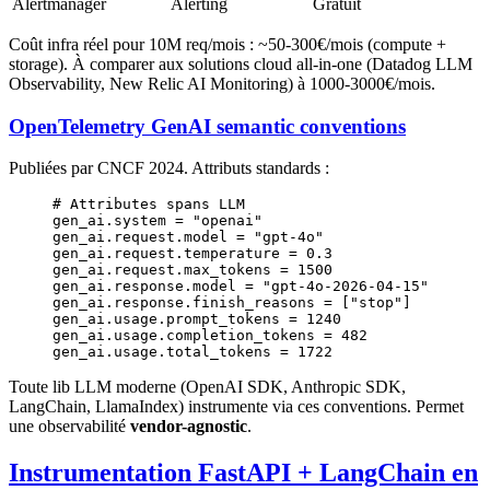
Alertmanager
Alerting
Gratuit
Coût infra réel pour 10M req/mois : ~50-300€/mois (compute +
storage). À comparer aux solutions cloud all-in-one (Datadog LLM
Observability, New Relic AI Monitoring) à 1000-3000€/mois.
OpenTelemetry GenAI semantic conventions
Publiées par CNCF 2024. Attributs standards :
# Attributes spans LLM
gen_ai.system 
=
 "openai"
gen_ai.request.model 
=
 "gpt-4o"
gen_ai.request.temperature 
=
 0.3
gen_ai.request.max_tokens 
=
 1500
gen_ai.response.model 
=
 "gpt-4o-2026-04-15"
gen_ai.response.finish_reasons 
=
 [
"stop"
]
gen_ai.usage.prompt_tokens 
=
 1240
gen_ai.usage.completion_tokens 
=
 482
gen_ai.usage.total_tokens 
=
 1722
Toute lib LLM moderne (OpenAI SDK, Anthropic SDK,
LangChain, LlamaIndex) instrumente via ces conventions. Permet
une observabilité
vendor-agnostic
.
Instrumentation FastAPI + LangChain en