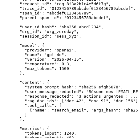
  "request_id"
: 
"req_8f3a2b1c4e5d6f7g"
,
  "trace_id"
: 
"0123456789abcdef0123456789abcdef"
,
  "span_id"
: 
"abcdef0123456789"
,
  "parent_span_id"
: 
"0123456789abcdef"
,
  "user_id_hash"
: 
"sha256_abcd1234"
,
  "org_id"
: 
"org_zeroday"
,
  "session_id"
: 
"sess_xyz"
,
  "model"
: {
    "provider"
: 
"openai"
,
    "name"
: 
"gpt-4o"
,
    "version"
: 
"2026-04-15"
,
    "temperature"
: 
0.3
,
    "max_tokens"
: 
1500
  },
  "content"
: {
    "system_prompt_hash"
: 
"sha256_efgh5678"
,
    "user_message_redacted"
: 
"Résume mes [EMAIL_RE
    "response_redacted"
: 
"3 actions urgentes : ...
    "rag_doc_ids"
: [
"doc_42"
, 
"doc_91"
, 
"doc_156"
]
    "tool_calls"
: [
      {
"name"
: 
"search_email"
, 
"args_hash"
: 
"sha25
    ]
  },
  "metrics"
: {
    "tokens_input"
: 
1240
,
    "tokens_output"
: 
482
,