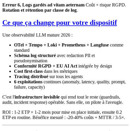
Erreur 6, Logs gardés ad vitam aeternam
Coût + risque RGPD.
Rotation et rétention par classe de log
.
Ce que ça change pour votre dispositif
Une observabilité LLM mature 2026 :
OTel + Tempo + Loki + Prometheus + Langfuse
comme
standard
Schéma log structuré
avec redaction PII et
pseudonymisation
Conformité RGPD + EU AI Act
intégrée by design
Cost first-class
dans les métriques
Tracing distribué
sur tous les agents
6 exploitations
continues (anomaly, latency, quality, prompt,
failure, capacity)
C'est l'
infrastructure invisible
qui rend tout le reste (guardrails,
audit, incident response) opérable. Sans elle, on pilote à l'aveugle.
ROI : 1-2 ETP × 1-2 mois pour mise en place initiale, ensuite 0.2
ETP en routine. Bénéfice mesuré : -20-40% coûts + MTTR / 3-5×.