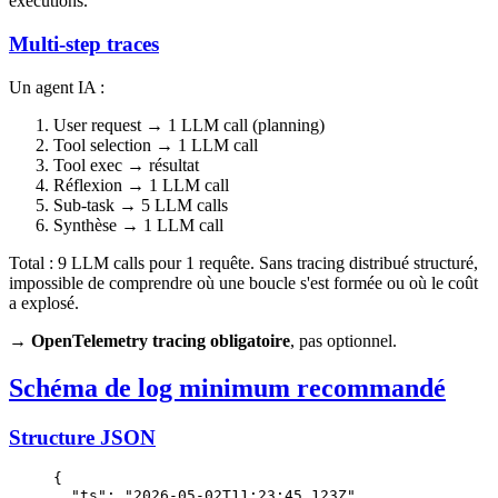
exécutions.
Multi-step traces
Un agent IA :
User request → 1 LLM call (planning)
Tool selection → 1 LLM call
Tool exec → résultat
Réflexion → 1 LLM call
Sub-task → 5 LLM calls
Synthèse → 1 LLM call
Total : 9 LLM calls pour 1 requête. Sans tracing distribué structuré,
impossible de comprendre où une boucle s'est formée ou où le coût
a explosé.
→
OpenTelemetry tracing obligatoire
, pas optionnel.
Schéma de log minimum recommandé
Structure JSON
{
  "ts"
: 
"2026-05-02T11:23:45.123Z"
,