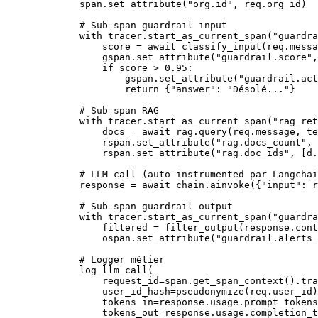
        span.set_attribute(
"org.id"
, req.org_id)
        # Sub-span guardrail input
        with
 tracer.start_as_current_span(
"guardra
            score 
=
 await
 classify_input(req.messa
            gspan.set_attribute(
"guardrail.score"
,
            if
 score 
>
 0.95
:
                gspan.set_attribute(
"guardrail.act
                return
 {
"answer"
: 
"Désolé..."
}
        # Sub-span RAG
        with
 tracer.start_as_current_span(
"rag_ret
            docs 
=
 await
 rag.query(req.message, 
te
            rspan.set_attribute(
"rag.docs_count"
, 
            rspan.set_attribute(
"rag.doc_ids"
, [d.
        # LLM call (auto-instrumented par Langchai
        response 
=
 await
 chain.ainvoke({
"input"
: r
        # Sub-span guardrail output
        with
 tracer.start_as_current_span(
"guardra
            filtered 
=
 filter_output(response.cont
            ospan.set_attribute(
"guardrail.alerts_
        # Logger métier
        log_llm_call(
            request_id
=
span.get_span_context().tra
            user_id_hash
=
pseudonymize(req.user_id)
            tokens_in
=
response.usage.prompt_tokens
            tokens_out
=
response.usage.completion_t