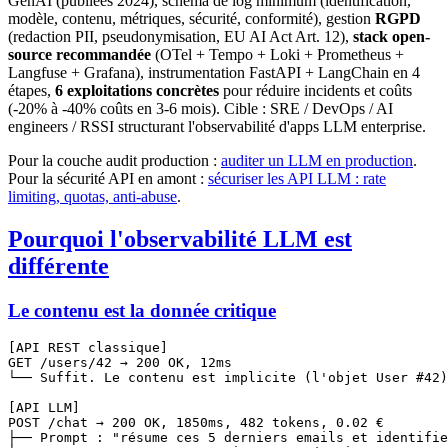
GenAI (publiées 2024), schéma de log minimum (identification,
modèle, contenu, métriques, sécurité, conformité), gestion
RGPD
(redaction PII, pseudonymisation, EU AI Act Art. 12),
stack open-
source recommandée
(OTel + Tempo + Loki + Prometheus +
Langfuse + Grafana), instrumentation FastAPI + LangChain en 4
étapes,
6 exploitations concrètes
pour réduire incidents et coûts
(-20% à -40% coûts en 3-6 mois). Cible : SRE / DevOps / AI
engineers / RSSI structurant l'observabilité d'apps LLM enterprise.
Pour la couche audit production :
auditer un LLM en production
.
Pour la sécurité API en amont :
sécuriser les API LLM : rate
limiting, quotas, anti-abuse
.
Pourquoi l'observabilité LLM est
différente
Le contenu est la donnée critique
[API REST classique]

GET /users/42 → 200 OK, 12ms

└── Suffit. Le contenu est implicite (l'objet User #42)
[API LLM]

POST /chat → 200 OK, 1850ms, 482 tokens, 0.02 €

├── Prompt : "résume ces 5 derniers emails et identifie