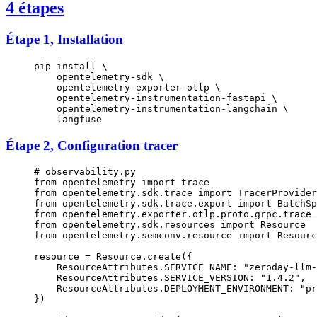
4 étapes
Étape 1, Installation
pip
 install
 \
    opentelemetry-sdk
 \
    opentelemetry-exporter-otlp
 \
    opentelemetry-instrumentation-fastapi
 \
    opentelemetry-instrumentation-langchain
 \
    langfuse
Étape 2, Configuration tracer
# observability.py
from
 opentelemetry 
import
 trace
from
 opentelemetry.sdk.trace 
import
 TracerProvider
from
 opentelemetry.sdk.trace.export 
import
 BatchSp
from
 opentelemetry.exporter.otlp.proto.grpc.trace_
from
 opentelemetry.sdk.resources 
import
 Resource
from
 opentelemetry.semconv.resource 
import
 Resourc
resource 
=
 Resource.create({
    ResourceAttributes.
SERVICE_NAME
: 
"zeroday-llm-
    ResourceAttributes.
SERVICE_VERSION
: 
"1.4.2"
,
    ResourceAttributes.
DEPLOYMENT_ENVIRONMENT
: 
"pr
})