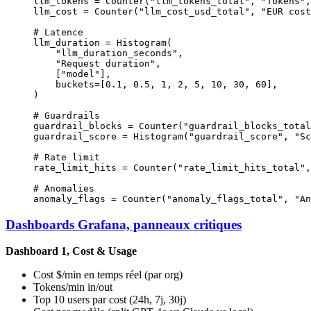
llm_tokens 
=
 Counter(
"llm_tokens_total"
, 
"Tokens"
,
llm_cost 
=
 Counter(
"llm_cost_usd_total"
, 
"EUR cost
# Latence
llm_duration 
=
 Histogram(
    "llm_duration_seconds"
,
    "Request duration"
,
    [
"model"
],
    buckets
=
[
0.1
, 
0.5
, 
1
, 
2
, 
5
, 
10
, 
30
, 
60
],
)
# Guardrails
guardrail_blocks 
=
 Counter(
"guardrail_blocks_total
guardrail_score 
=
 Histogram(
"guardrail_score"
, 
"Sc
# Rate limit
rate_limit_hits 
=
 Counter(
"rate_limit_hits_total"
,
# Anomalies
anomaly_flags 
=
 Counter(
"anomaly_flags_total"
, 
"An
Dashboards Grafana, panneaux critiques
Dashboard 1, Cost & Usage
Cost $/min en temps réel (par org)
Tokens/min in/out
Top 10 users par cost (24h, 7j, 30j)