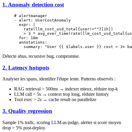
1. Anomaly detection cost
# alertmanager
- 
alert
: 
UserCostAnomaly
  expr
: 
|
    rate(llm_cost_usd_total{user!=""}[1h])
    > 3 * avg_over_time(rate(llm_cost_usd_total{us
  for
: 
10m
  annotations
:
    summary
: 
"User {{ $labels.user }} cost > 3× ba
Détecte abus, recursive bug, compromise.
2. Latency hotspots
Analyser les spans, identifier l'étape lente. Patterns observés :
RAG retrieval > 500ms → indexer mieux, réduire top-k
LLM call > 5s → context trop long, réduire history
Tool exec > 2s → cache result ou parallelize
3. Quality regression
Sample 1% trafic, scoring LLM-as-judge, alerter si score moyen
drop > 5% post-deploy.