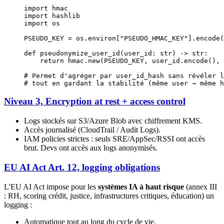
import
 hmac
import
 hashlib
import
 os
PSEUDO_KEY
 =
 os.environ[
"PSEUDO_HMAC_KEY"
].encode(
def
 pseudonymize_user_id
(user_id: 
str
) -> 
str
:
    return
 hmac.new(
PSEUDO_KEY
, user_id.encode(), 
# Permet d'agréger par user_id_hash sans révéler l
# tout en gardant la stabilité (même user → même h
Niveau 3, Encryption at rest + access control
Logs stockés sur S3/Azure Blob avec chiffrement KMS.
Accès journalisé (CloudTrail / Audit Logs).
IAM policies strictes : seuls SRE/AppSec/RSSI ont accès
brut. Devs ont accès aux logs anonymisés.
EU AI Act Art. 12, logging obligations
L'EU AI Act impose pour les
systèmes IA à haut risque
(annex III
: RH, scoring crédit, justice, infrastructures critiques, éducation) un
logging :
Automatique tout au long du cycle de vie.