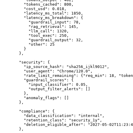
    "tokens_cached"
: 
800
,
    "cost_usd"
: 
0.018
,
    "latency_ms_total"
: 
1850
,
    "latency_ms_breakdown"
: {
      "guardrail_input"
: 
78
,
      "rag_retrieval"
: 
145
,
      "llm_call"
: 
1320
,
      "tool_exec"
: 
250
,
      "guardrail_output"
: 
32
,
      "other"
: 
25
    }
  },
  "security"
: {
    "ip_source_hash"
: 
"sha256_ijkl9012"
,
    "user_agent"
: 
"Chrome/120.0"
,
    "rate_limit_remaining"
: {
"req_min"
: 
18
, 
"token
    "guardrail_scores"
: {
      "input_classifier"
: 
0.05
,
      "output_filter_alerts"
: []
    },
    "anomaly_flags"
: []
  },
  "compliance"
: {
    "data_classification"
: 
"internal"
,
    "retention_class"
: 
"security_1y"
,
    "deletion_eligible_after"
: 
"2027-05-02T11:23:4
  },