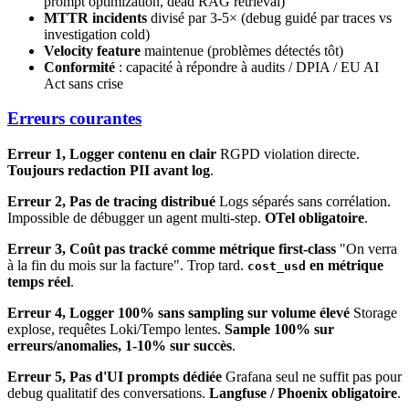
prompt optimization, dead RAG retrieval)
MTTR incidents
divisé par 3-5× (debug guidé par traces vs
investigation cold)
Velocity feature
maintenue (problèmes détectés tôt)
Conformité
: capacité à répondre à audits / DPIA / EU AI
Act sans crise
Erreurs courantes
Erreur 1, Logger contenu en clair
RGPD violation directe.
Toujours redaction PII avant log
.
Erreur 2, Pas de tracing distribué
Logs séparés sans corrélation.
Impossible de débugger un agent multi-step.
OTel obligatoire
.
Erreur 3, Coût pas tracké comme métrique first-class
"On verra
à la fin du mois sur la facture". Trop tard.
en métrique
cost_usd
temps réel
.
Erreur 4, Logger 100% sans sampling sur volume élevé
Storage
explose, requêtes Loki/Tempo lentes.
Sample 100% sur
erreurs/anomalies, 1-10% sur succès
.
Erreur 5, Pas d'UI prompts dédiée
Grafana seul ne suffit pas pour
debug qualitatif des conversations.
Langfuse / Phoenix obligatoire
.