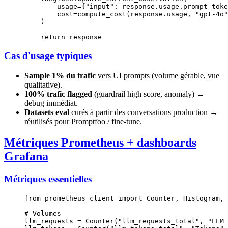
        usage
=
{
"input"
: response.usage.prompt_toke
        cost
=
compute_cost(response.usage, 
"gpt-4o"
    )
    return
 response
Cas d'usage typiques
Sample 1% du trafic
vers UI prompts (volume gérable, vue
qualitative).
100% trafic flagged
(guardrail high score, anomaly) →
debug immédiat.
Datasets eval
curés à partir des conversations production →
réutilisés pour Promptfoo / fine-tune.
Métriques Prometheus + dashboards
Grafana
Métriques essentielles
from
 prometheus_client 
import
 Counter, Histogram, 
# Volumes
llm_requests 
=
 Counter(
"llm_requests_total"
, 
"LLM 