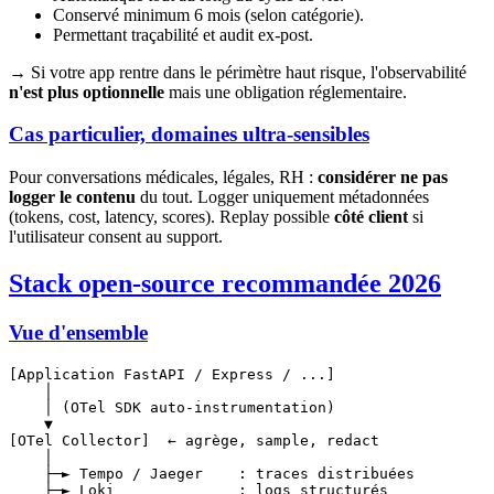
Conservé minimum 6 mois (selon catégorie).
Permettant traçabilité et audit ex-post.
→ Si votre app rentre dans le périmètre haut risque, l'observabilité
n'est plus optionnelle
mais une obligation réglementaire.
Cas particulier, domaines ultra-sensibles
Pour conversations médicales, légales, RH :
considérer ne pas
logger le contenu
du tout. Logger uniquement métadonnées
(tokens, cost, latency, scores). Replay possible
côté client
si
l'utilisateur consent au support.
Stack open-source recommandée 2026
Vue d'ensemble
[Application FastAPI / Express / ...]

    │

    │ (OTel SDK auto-instrumentation)

    ▼

[OTel Collector]  ← agrège, sample, redact

    │

    ├─► Tempo / Jaeger    : traces distribuées

    ├─► Loki              : logs structurés
