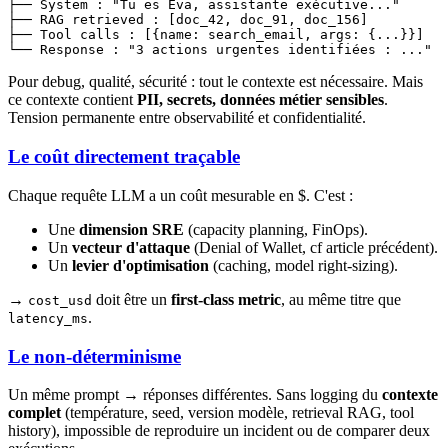
├── System : "Tu es Eva, assistante exécutive..."  

├── RAG retrieved : [doc_42, doc_91, doc_156]

├── Tool calls : [{name: search_email, args: {...}}]

Pour debug, qualité, sécurité : tout le contexte est nécessaire. Mais
ce contexte contient
PII, secrets, données métier sensibles
.
Tension permanente entre observabilité et confidentialité.
Le coût directement traçable
Chaque requête LLM a un coût mesurable en $. C'est :
Une
dimension SRE
(capacity planning, FinOps).
Un
vecteur d'attaque
(Denial of Wallet, cf article précédent).
Un
levier d'optimisation
(caching, model right-sizing).
→
doit être un
first-class metric
, au même titre que
cost_usd
.
latency_ms
Le non-déterminisme
Un même prompt → réponses différentes. Sans logging du
contexte
complet
(température, seed, version modèle, retrieval RAG, tool
history), impossible de reproduire un incident ou de comparer deux