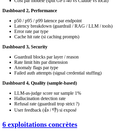
Cost par modèle (split GPT-4o vs Claude vs local)
Dashboard 2, Performance
p50 / p95 / p99 latence par endpoint
Latency breakdown (guardrail / RAG / LLM / tools)
Error rate par type
Cache hit rate (si caching prompts)
Dashboard 3, Security
Guardrail blocks par layer / reason
Rate limit hits par dimension
Anomaly flags par type
Failed auth attempts (signal credential stuffing)
Dashboard 4, Quality (sample-based)
LLM-as-judge score sur sample 1%
Hallucination detection rate
Refusal rate (guardrail trop strict ?)
User feedback (👍 / 👎) si exposé
6 exploitations concrètes