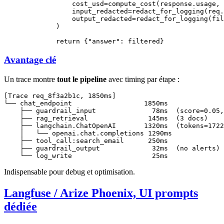
            cost_usd
=
compute_cost(response.usage, 
            input_redacted
=
redact_for_logging(req.
            output_redacted
=
redact_for_logging(fil
        )
        return
 {
"answer"
: filtered}
Avantage clé
Un trace montre
tout le pipeline
avec timing par étape :
[Trace req_8f3a2b1c, 1850ms]

└── chat_endpoint                  1850ms

    ├── guardrail_input              78ms  (score=0.05,
    ├── rag_retrieval               145ms  (3 docs)

    ├── langchain.ChatOpenAI       1320ms  (tokens=1722
    │   └── openai.chat.completions 1290ms

    ├── tool_call:search_email      250ms

    ├── guardrail_output             32ms  (no alerts)

Indispensable pour debug et optimisation.
Langfuse / Arize Phoenix, UI prompts
dédiée