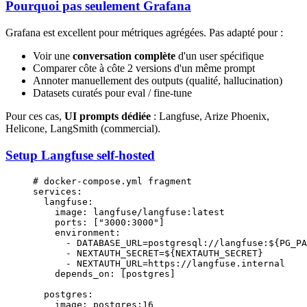
Pourquoi pas seulement Grafana
Grafana est excellent pour métriques agrégées. Pas adapté pour :
Voir une
conversation complète
d'un user spécifique
Comparer côte à côte 2 versions d'un même prompt
Annoter manuellement des outputs (qualité, hallucination)
Datasets curatés pour eval / fine-tune
Pour ces cas,
UI prompts dédiée
: Langfuse, Arize Phoenix,
Helicone, LangSmith (commercial).
Setup Langfuse self-hosted
# docker-compose.yml fragment
services
:
  langfuse
:
    image
: 
langfuse/langfuse:latest
    ports
: [
"3000:3000"
]
    environment
:
      - 
DATABASE_URL=postgresql://langfuse:${PG_PA
      - 
NEXTAUTH_SECRET=${NEXTAUTH_SECRET}
      - 
NEXTAUTH_URL=https://langfuse.internal
    depends_on
: [
postgres
]
  postgres
:
    image
: 
postgres:16